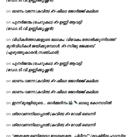
ഓണം വന്നേ (കവിത) ✍ ഷീലാ ജോർജ്ജ് കല്ലട
on
പുനർജന്മം (ചെറുകഥ) ✍ ഉണ്ണി ആവട്ടി
on
(ഡോ.ടി.വി.ഉണ്ണിക്കൃഷ്ണൻ)
വിധികർത്താക്കളുടെ ലോകം: വിവേകം തോൽക്കുന്നിടത്ത്
on
മുൻവിധികൾ ജയിക്കുമ്പോൾ. ✍️ സിജു ജേക്കബ്
(എഴുത്തുകാരൻ,സഞ്ചാരി)
പുനർജന്മം (ചെറുകഥ) ✍ ഉണ്ണി ആവട്ടി
on
(ഡോ.ടി.വി.ഉണ്ണിക്കൃഷ്ണൻ)
ഓണം വന്നേ (കവിത) ✍ ഷീലാ ജോർജ്ജ് കല്ലട
on
ഓണം വന്നേ (കവിത) ✍ ഷീലാ ജോർജ്ജ് കല്ലട
on
ഇന്ന് മുരളിയുടെ… ഓർമ്മദിനം
ലാലു കോനാടിൽ
on
ശ്രാവണനിലാപ്പാൽ (കവിത) ✍ റോമി ബെന്നി
on
ശ്രാവണനിലാപ്പാൽ (കവിത) ✍ റോമി ബെന്നി
on
“അരുതേ ഉണ്ണിയേട്ടാ ഇടയരുതേ.. പ്ലീസ് ” (രാഷ്ട്രീയ ഹാസ്യ
on