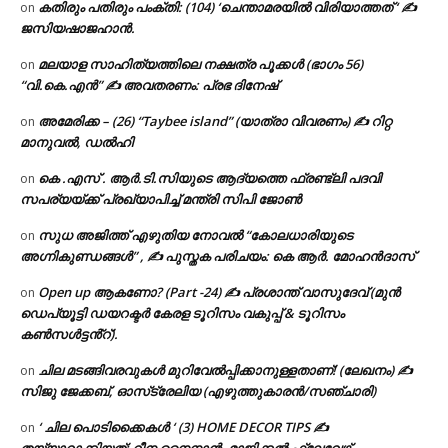
കതിരും പതിരും പംക്തി: (104) ‘ചെന്താമരയിൽ വിരിയാത്തത് ‘ ✍
on
ജസിയഷാജഹാൻ.
മലയാള സാഹിത്യത്തിലെ നക്ഷത്ര പൂക്കൾ (ഭാഗം 56)
on
“വി.കെ.എൻ” ✍ അവതരണം: പ്രഭ ദിനേഷ്
അമേരിക്ക – (26) “Taybee island” (യാത്രാ വിവരണം) ✍ റിറ്റ
on
മാനുവൽ, ഡൽഹി
കെ .എസ് . ആർ.ടി.സിയുടെ ആദ്യത്തെ ഫ്രണ്ട്ലി പദവി
on
സപര്യയ്ക്ക് പ്രഖ്യാപിച്ച് മന്ത്രി സിപി ജോൺ
സുധ അജിത്ത് എഴുതിയ നോവൽ “കോലധാരിയുടെ
on
അഗ്നികുണ്ഡങ്ങള്‍” , ✍ പുസ്തക പരിചയം: കെ ആർ. മോഹൻദാസ്
Open up ആകണോ? (Part -24) ✍ പ്രശാന്ത് വാസുദേവ് (മുൻ
on
ഡെപ്യൂട്ടി ഡയറക്ടർ കേരള ടൂറിസം വകുപ്പ് & ടൂറിസം
കൺസൾട്ടൻ്റ്).
ചില മടങ്ങിവരവുകൾ മുറിവേൽപ്പിക്കാനുള്ളതാണ്! (ലേഖനം) ✍️
on
സിജു ജേക്കബ്, ഓസ്‌ട്രേലിയ (എഴുത്തുകാരൻ/സഞ്ചാരി)
‘ ചില പൊടിക്കൈകൾ ‘ (3) HOME DECOR TIPS ✍
on
തയ്യാറാക്കിയത്: റീന നൈനാൻ, മാജിക്കൽ ഫ്ലേവേഴ്സ്,