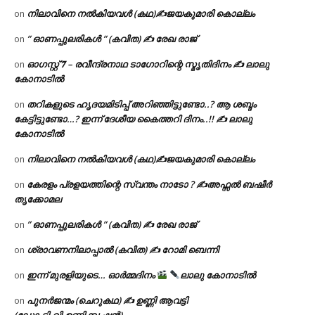
നിലാവിനെ നൽകിയവൾ (കഥ)✍ജയകുമാരി കൊല്ലം
on
” ഓണപ്പുലരികൾ ” (കവിത) ✍ രേഖ രാജ്
on
ഓഗസ്റ്റ് 𝟕 – രവീന്ദ്രനാഥ ടാഗോറിന്റെ സ്മൃതിദിനം ✍ ലാലു
on
കോനാടിൽ
തറികളുടെ ഹൃദയമിടിപ്പ് അറിഞ്ഞിട്ടുണ്ടോ..? ആ ശബ്ദം
on
കേട്ടിട്ടുണ്ടോ…? ഇന്ന് ദേശീയ കൈത്തറി ദിനം..!! ✍ ലാലു
കോനാടിൽ
നിലാവിനെ നൽകിയവൾ (കഥ)✍ജയകുമാരി കൊല്ലം
on
കേരളം പ്രളയത്തിന്റെ സ്വന്തം നാടോ ? ✍️അഫ്സൽ ബഷീർ
on
തൃക്കോമല
” ഓണപ്പുലരികൾ ” (കവിത) ✍ രേഖ രാജ്
on
ശ്രാവണനിലാപ്പാൽ (കവിത) ✍ റോമി ബെന്നി
on
ഇന്ന് മുരളിയുടെ… ഓർമ്മദിനം
ലാലു കോനാടിൽ
on
പുനർജന്മം (ചെറുകഥ) ✍ ഉണ്ണി ആവട്ടി
on
(ഡോ.ടി.വി.ഉണ്ണിക്കൃഷ്ണൻ)