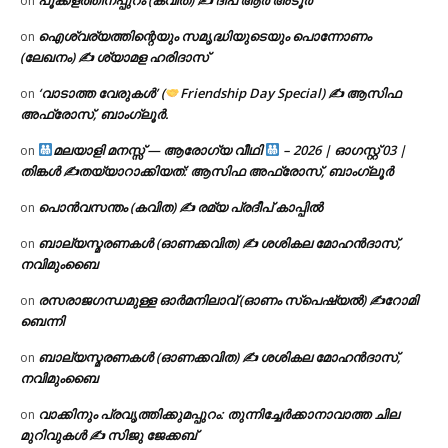
on
ഐശ്വര്യത്തിന്റെയും സമൃദ്ധിയുടെയും പൊന്നോണം
on
(ലേഖനം) ✍ ശ്യാമള ഹരിദാസ്
‘വാടാത്ത വേരുകൾ’ (
Friendship Day Special) ✍ ആസിഫ
on
അഫ്രോസ്, ബാംഗ്ലൂർ.
മലയാളി മനസ്സ് — ആരോഗ്യ വീഥി
– 2026 | ഓഗസ്റ്റ് 03 |
on
തിങ്കൾ ✍
തയ്യാറാക്കിയത്: ആസിഫ അഫ്രോസ്, ബാംഗ്ലൂർ
പൊൻവസന്തം (കവിത) ✍ രമ്യ പ്രദീപ് കാപ്പിൽ
on
ബാല്യസ്മരണകൾ (ഓണക്കവിത) ✍ ശശികല മോഹൻദാസ്,
on
നവിമുംബൈ
രസരാജഗന്ധമുള്ള ഓർമനിലാവ് (ഓണം സ്‌പെഷ്യൽ) ✍റോമി
on
ബെന്നി
ബാല്യസ്മരണകൾ (ഓണക്കവിത) ✍ ശശികല മോഹൻദാസ്,
on
നവിമുംബൈ
വാക്കിനും പ്രവൃത്തിക്കുമപ്പുറം: തുന്നിച്ചേർക്കാനാവാത്ത ചില
on
മുറിവുകൾ ✍️ സിജു ജേക്കബ്