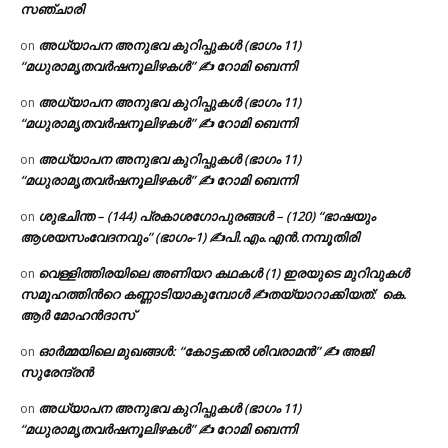
സഞ്ചാരി
അധ്യാപന അനുഭവ കുറിപ്പുകൾ (ഭാഗം 11)
on
“മധുരാമൃതവർഷനൂലിഴകൾ” ✍ റോമി ബെന്നി
അധ്യാപന അനുഭവ കുറിപ്പുകൾ (ഭാഗം 11)
on
“മധുരാമൃതവർഷനൂലിഴകൾ” ✍ റോമി ബെന്നി
അധ്യാപന അനുഭവ കുറിപ്പുകൾ (ഭാഗം 11)
on
“മധുരാമൃതവർഷനൂലിഴകൾ” ✍ റോമി ബെന്നി
ശുഭചിന്ത – (144) പ്രകാശഗോപുരങ്ങൾ – (120) “ഭാഷയും
on
ആശയസംവേദനവും” (ഭാഗം-1) ✍പി.എം.എൻ.നമ്പൂതിരി
വെള്ളിത്തിരയിലെ അണിയറ കഥകൾ (1) ഇരയുടെ മുറിവുകൾ
on
സമൂഹത്തിന്‍റെ കണ്ണാടിയാകുമ്പോൾ ✍തയ്യാറാക്കിയത്: കെ.
ആര്‍ മോഹന്‍ദാസ്
ഓർമ്മയിലെ മുഖങ്ങൾ: “കോട്ടക്കൽ ശിവരാമൻ” ✍ അജി
on
സുരേന്ദ്രൻ
അധ്യാപന അനുഭവ കുറിപ്പുകൾ (ഭാഗം 11)
on
“മധുരാമൃതവർഷനൂലിഴകൾ” ✍ റോമി ബെന്നി