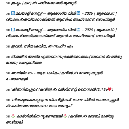
ഇഷ്ടം. (കഥ) ✍ ചന്ദ്രശേഖരൻ മുണ്ടൂർ
on
മലയാളി മനസ്സ് — ആരോഗ്യ വീഥി
– 2026 | ജൂലൈ 30 |
on
വ്യാഴം ✍
തയ്യാറാക്കിയത്: ആസിഫ അഫ്രോസ്, ബാംഗ്ലൂർ
മലയാളി മനസ്സ് — ആരോഗ്യ വീഥി
– 2026 | ജൂലൈ 30 |
on
വ്യാഴം ✍
തയ്യാറാക്കിയത്: ആസിഫ അഫ്രോസ്, ബാംഗ്ലൂർ
ഇവൾ, സീത (കവിത) ✍ സഹീറ എം
on
ട്രെയിൻ യാത്ര എങ്ങനെ സുരക്ഷിതമാക്കാം (ലേഖനം) ✍ ബിന്ദു
on
വേണു ചോറ്റാനിക്കര
അതിജീവനം – ആപേക്ഷികം (കവിത) ✍ വേണുക്കുട്ടൻ
on
ചേരാവെള്ളി
‘കിണറിനപ്പുറം’ (കവിത) ✍ വർഗീസ് റ്റി നൈനാൻ (Dil Se
)
on
‘നിശബ്ദമാക്കപ്പെടുന്ന നിലവിളികൾ’ രചന: പ്രീതി രാധാകൃഷ്ണൻ.
on
✍ കവിത അവലോകനം: മായ അനൂപ്
കാർഗിൽദിന സ്മരണഞ്ജലി
(കവിത) ✍ ബേബി മാത്യു
on
അടിമാലി