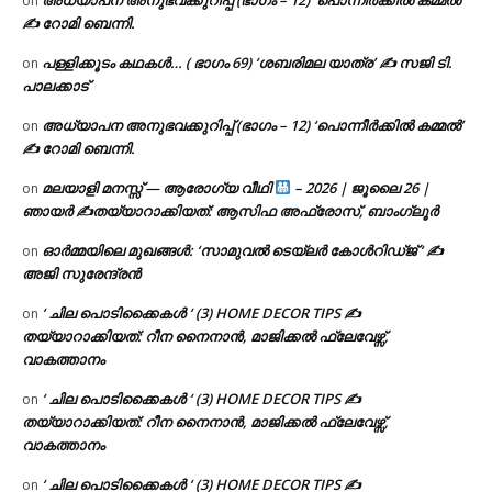
on
✍ റോമി ബെന്നി.
പള്ളിക്കൂടം കഥകൾ… ( ഭാഗം 69) ‘ശബരിമല യാത്ര’ ✍ സജി ടി.
on
പാലക്കാട്
അധ്യാപന അനുഭവക്കുറിപ്പ് (ഭാഗം – 12) ‘പൊന്നീർക്കിൽ കമ്മൽ’
on
✍ റോമി ബെന്നി.
മലയാളി മനസ്സ് — ആരോഗ്യ വീഥി
– 2026 | ജൂലൈ 26 |
on
ഞായർ ✍
തയ്യാറാക്കിയത്: ആസിഫ അഫ്രോസ്, ബാംഗ്ലൂർ
ഓർമ്മയിലെ മുഖങ്ങൾ: ‘സാമുവൽ ടെയ്ലർ കോൾറിഡ്ജ് ‘ ✍
on
അജി സുരേന്ദ്രൻ
‘ ചില പൊടിക്കൈകൾ ‘ (3) HOME DECOR TIPS ✍
on
തയ്യാറാക്കിയത്: റീന നൈനാൻ, മാജിക്കൽ ഫ്ലേവേഴ്സ്,
വാകത്താനം
‘ ചില പൊടിക്കൈകൾ ‘ (3) HOME DECOR TIPS ✍
on
തയ്യാറാക്കിയത്: റീന നൈനാൻ, മാജിക്കൽ ഫ്ലേവേഴ്സ്,
വാകത്താനം
‘ ചില പൊടിക്കൈകൾ ‘ (3) HOME DECOR TIPS ✍
on