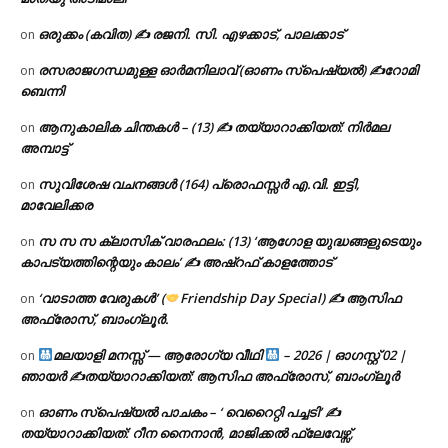
ഒരുക്കം (കവിത) ✍ രജനി. സി. എഴക്കാട്, പാലക്കാട്
on
രസരാജഗന്ധമുള്ള ഓർമനിലാവ് (ഓണം സ്‌പെഷ്യൽ) ✍റോമി
on
ബെന്നി
ആനുകാലിക ചിന്തകൾ – (13) ✍ തയ്യാറാക്കിയത്: നിർമല
on
അമ്പാട്ട്
സുവിശേഷ വചനങ്ങൾ (164) പ്രൊഫസ്സർ എ.വി. ഇട്ടി,
on
മാവേലിക്കര
സ സ സ ക്ലാസിക് വാരഫലം: (13) ‘ആഗോള യുദ്ധങ്ങളുടെയും
on
കാപട്യത്തിന്റെയും കാലം’ ✍ അഷ്റഫ് കാളത്തോട്
‘വാടാത്ത വേരുകൾ’ (
Friendship Day Special) ✍ ആസിഫ
on
അഫ്രോസ്, ബാംഗ്ലൂർ.
മലയാളി മനസ്സ് — ആരോഗ്യ വീഥി
– 2026 | ഓഗസ്റ്റ് 02 |
on
ഞായർ ✍
തയ്യാറാക്കിയത്: ആസിഫ അഫ്രോസ്, ബാംഗ്ലൂർ
ഓണം സ്പെഷ്യൽ പാചകം – ‘ വെറൈറ്റി പച്ചടി’ ✍
on
തയ്യാറാക്കിയത്: റീന നൈനാൻ, മാജിക്കൽ ഫ്ലേവേഴ്സ്,