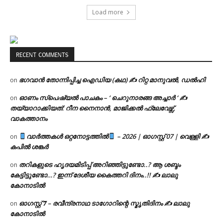
Load more
RECENT COMMENTS
ഭഗവാൻ തോന്നിപ്പിച്ച ഐഡിയ (കഥ) ✍ റിറ്റ മാനുവൽ, ഡൽഹി
on
ഓണം സ്പെഷ്യൽ പാചകം – ‘ ചെറുനാരങ്ങ അച്ചാർ ‘ ✍
on
തയ്യാറാക്കിയത്: റീന നൈനാൻ, മാജിക്കൽ ഫ്ലേവേഴ്സ്,
വാകത്താനം
വാർത്തകൾ ഒറ്റനോട്ടത്തിൽ
– 2026 | ഓഗസ്റ്റ് 07 | വെള്ളി ✍
on
കപിൽ ശങ്കർ
തറികളുടെ ഹൃദയമിടിപ്പ് അറിഞ്ഞിട്ടുണ്ടോ..? ആ ശബ്ദം
on
കേട്ടിട്ടുണ്ടോ…? ഇന്ന് ദേശീയ കൈത്തറി ദിനം..!! ✍ ലാലു
കോനാടിൽ
ഓഗസ്റ്റ് 𝟕 – രവീന്ദ്രനാഥ ടാഗോറിന്റെ സ്മൃതിദിനം ✍ ലാലു
on
കോനാടിൽ