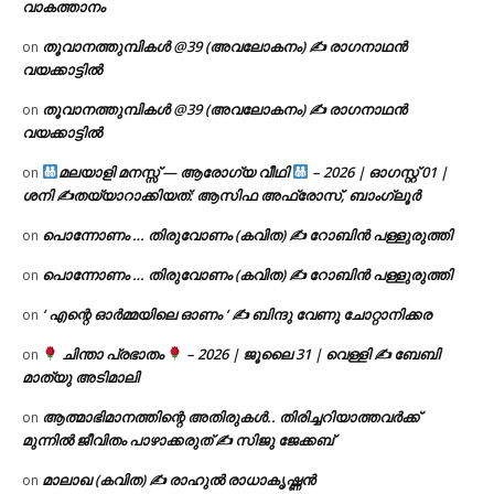
വാകത്താനം
തൂവാനത്തുമ്പികൾ @39 (അവലോകനം) ✍ രാഗനാഥൻ
on
വയക്കാട്ടിൽ
തൂവാനത്തുമ്പികൾ @39 (അവലോകനം) ✍ രാഗനാഥൻ
on
വയക്കാട്ടിൽ
മലയാളി മനസ്സ് — ആരോഗ്യ വീഥി
– 2026 | ഓഗസ്റ്റ് 01 |
on
ശനി ✍
തയ്യാറാക്കിയത്: ആസിഫ അഫ്രോസ്, ബാംഗ്ലൂർ
പൊന്നോണം … തിരുവോണം (കവിത) ✍ റോബിൻ പള്ളുരുത്തി
on
പൊന്നോണം … തിരുവോണം (കവിത) ✍ റോബിൻ പള്ളുരുത്തി
on
‘ എന്റെ ഓർമ്മയിലെ ഓണം ‘ ✍ ബിന്ദു വേണു ചോറ്റാനിക്കര
on
ചിന്താ പ്രഭാതം
– 2026 | ജൂലൈ 31 | വെള്ളി ✍
ബേബി
on
മാത്യു അടിമാലി
ആത്മാഭിമാനത്തിന്റെ അതിരുകൾ.. തിരിച്ചറിയാത്തവർക്ക്
on
മുന്നിൽ ജീവിതം പാഴാക്കരുത് ✍️ സിജു ജേക്കബ്
മാലാഖ (കവിത) ✍ രാഹുൽ രാധാകൃഷ്ണൻ
on