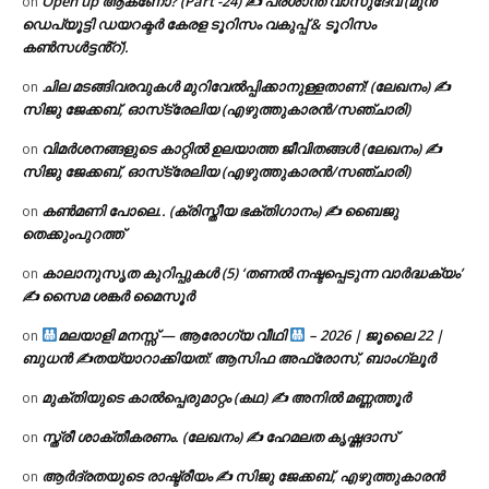
Open up ആകണോ? (Part -24) ✍ പ്രശാന്ത് വാസുദേവ് (മുൻ
on
ഡെപ്യൂട്ടി ഡയറക്ടർ കേരള ടൂറിസം വകുപ്പ് & ടൂറിസം
കൺസൾട്ടൻ്റ്).
ചില മടങ്ങിവരവുകൾ മുറിവേൽപ്പിക്കാനുള്ളതാണ്! (ലേഖനം) ✍️
on
സിജു ജേക്കബ്, ഓസ്‌ട്രേലിയ (എഴുത്തുകാരൻ/സഞ്ചാരി)
വിമർശനങ്ങളുടെ കാറ്റിൽ ഉലയാത്ത ജീവിതങ്ങൾ (ലേഖനം) ✍️
on
സിജു ജേക്കബ്, ഓസ്‌ട്രേലിയ (എഴുത്തുകാരൻ/സഞ്ചാരി)
കൺമണി പോലെ.. (ക്രിസ്തീയ ഭക്തിഗാനം) ✍ ബൈജു
on
തെക്കുംപുറത്ത്
കാലാനുസൃത കുറിപ്പുകൾ (5) ‘തണൽ നഷ്ടപ്പെടുന്ന വാർദ്ധക്യം’
on
✍ സൈമ ശങ്കർ മൈസൂർ
മലയാളി മനസ്സ് — ആരോഗ്യ വീഥി
– 2026 | ജൂലൈ 22 |
on
ബുധൻ ✍
തയ്യാറാക്കിയത്: ആസിഫ അഫ്രോസ്, ബാംഗ്ലൂർ
മുക്തിയുടെ കാൽപ്പെരുമാറ്റം (കഥ) ✍ അനിൽ മണ്ണത്തൂർ
on
സ്ത്രീ ശാക്തീകരണം. (ലേഖനം) ✍ ഹേമലത കൃഷ്ണദാസ്
on
ആർദ്രതയുടെ രാഷ്ട്രീയം ✍️ സിജു ജേക്കബ്, എഴുത്തുകാരൻ
on