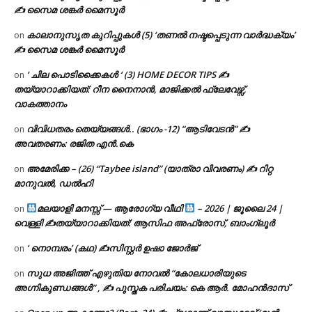
✍ സൈമ ശങ്കർ മൈസൂർ
കാലാനുസൃത കുറിപ്പുകൾ (5) ‘തണൽ നഷ്ടപ്പെടുന്ന വാർദ്ധക്യം’
on
✍ സൈമ ശങ്കർ മൈസൂർ
‘ ചില പൊടിക്കൈകൾ ‘ (3) HOME DECOR TIPS ✍
on
തയ്യാറാക്കിയത്: റീന നൈനാൻ, മാജിക്കൽ ഫ്ലേവേഴ്സ്,
വാകത്താനം
വിവിധതരം തെയ്യങ്ങൾ.. (ഭാഗം -12) “ആടിവേടൻ” ✍
on
അവതരണം: രജിത എൻ.കെ
അമേരിക്ക – (26) “Taybee island” (യാത്രാ വിവരണം) ✍ റിറ്റ
on
മാനുവൽ, ഡൽഹി
മലയാളി മനസ്സ് — ആരോഗ്യ വീഥി
– 2026 | ജൂലൈ 24 |
on
വെള്ളി ✍
തയ്യാറാക്കിയത്: ആസിഫ അഫ്രോസ്, ബാംഗ്ലൂർ
‘ നൊമ്പരം’ (കഥ) ✍സിസ്റ്റർ ഉഷാ ജോർജ്
on
സുധ അജിത്ത് എഴുതിയ നോവൽ “കോലധാരിയുടെ
on
അഗ്നികുണ്ഡങ്ങള്‍” , ✍ പുസ്തക പരിചയം: കെ ആർ. മോഹൻദാസ്