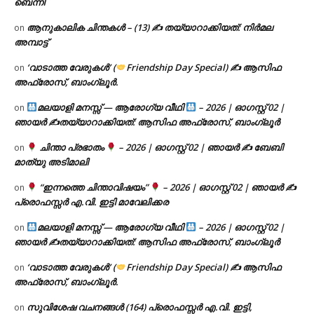
ബെന്നി
ആനുകാലിക ചിന്തകൾ – (13) ✍ തയ്യാറാക്കിയത്: നിർമല
on
അമ്പാട്ട്
‘വാടാത്ത വേരുകൾ’ (
Friendship Day Special) ✍ ആസിഫ
on
അഫ്രോസ്, ബാംഗ്ലൂർ.
മലയാളി മനസ്സ് — ആരോഗ്യ വീഥി
– 2026 | ഓഗസ്റ്റ് 02 |
on
ഞായർ ✍
തയ്യാറാക്കിയത്: ആസിഫ അഫ്രോസ്, ബാംഗ്ലൂർ
ചിന്താ പ്രഭാതം
– 2026 | ഓഗസ്റ്റ് 02 | ഞായർ ✍
ബേബി
on
മാത്യു അടിമാലി
“ഇന്നത്തെ ചിന്താവിഷയം”
– 2026 | ഓഗസ്റ്റ് 02 | ഞായർ ✍
on
പ്രൊഫസ്സർ എ.വി. ഇട്ടി മാവേലിക്കര
മലയാളി മനസ്സ് — ആരോഗ്യ വീഥി
– 2026 | ഓഗസ്റ്റ് 02 |
on
ഞായർ ✍
തയ്യാറാക്കിയത്: ആസിഫ അഫ്രോസ്, ബാംഗ്ലൂർ
‘വാടാത്ത വേരുകൾ’ (
Friendship Day Special) ✍ ആസിഫ
on
അഫ്രോസ്, ബാംഗ്ലൂർ.
സുവിശേഷ വചനങ്ങൾ (164) പ്രൊഫസ്സർ എ.വി. ഇട്ടി,
on