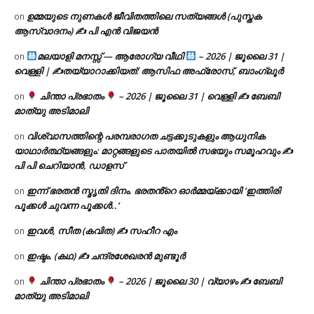
ഉമ്മയുടെ നുണകൾ ജീവിതത്തിലെ സത്യങ്ങൾ (പുസ്തക
on
ആസ്വാദനം) ✍ പി എൻ വിജയൻ
മലയാളി മനസ്സ് — ആരോഗ്യ വീഥി
– 2026 | ജൂലൈ 31 |
on
വെള്ളി | ✍
തയ്യാറാക്കിയത്: ആസിഫ അഫ്രോസ്, ബാംഗ്ലൂർ
ചിന്താ പ്രഭാതം
– 2026 | ജൂലൈ 31 | വെള്ളി ✍
ബേബി
on
മാത്യു അടിമാലി
വിശ്വാസത്തിന്റെ പരമ്പരാഗത ചട്ടക്കൂടുകളും ആധുനിക
on
യാഥാർത്ഥ്യങ്ങളും: മാറ്റങ്ങളുടെ പാതയിൽ സഭയും സമൂഹവും ✍
പി പി ചെറിയാൻ, ഡാളസ്
ഇന്ന് ഭരതൻ സ്മൃതി ദിനം. ഭരതൻ്റെ ഓർമ്മയ്ക്കായി ‘ഇത്തിരി
on
പൂക്കൾ ചുവന്ന പൂക്കൾ..’
ഇവൾ, സീത (കവിത) ✍ സഹീറ എം
on
ഇഷ്ടം. (കഥ) ✍ ചന്ദ്രശേഖരൻ മുണ്ടൂർ
on
ചിന്താ പ്രഭാതം
– 2026 | ജൂലൈ 30 | വ്യാഴം ✍
ബേബി
on
മാത്യു അടിമാലി