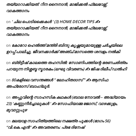
തയ്യാറാക്കിയത്: റീന നൈനാൻ, മാജിക്കൽ ഫ്ലേവേഴ്സ്,
വാകത്താനം
‘ ചില പൊടിക്കൈകൾ ‘ (3) HOME DECOR TIPS ✍
on
തയ്യാറാക്കിയത്: റീന നൈനാൻ, മാജിക്കൽ ഫ്ലേവേഴ്സ്,
വാകത്താനം
കോറോ ഹെൽത്ത് മന്ത്രി ബിന്ദു കൃഷ്ണയുമായുള്ള ചർച്ചയിലെ
on
ഉറപ്പ് പാലിച്ചു, ജീവനക്കാർക്ക് അഞ്ച് മാസത്തെ ശമ്പളം നൽകി
ബ്രിട്ടീഷ് കാലത്തെ തഹസിൽ: സോണിപത്തിന്റെ ഭരണചരിത്രം
on
പറയുന്ന നിശ്ശബ്ദ സ്മാരകം (ലഘു വിവരണം) ✍ ജിഷ ദിലീപ് ഡൽഹി
80കളിലെ വസന്തങ്ങൾ ” ലോഹിതദാസ് ” ✍ ആസിഫ
on
അഫ്രോസ് ബാംഗ്ലൂർ.
അപ്പുവിന്റെ സാഹസിക കഥകൾ (ബാല നോവൽ – അദ്ധ്യായം
on
23) ‘കണ്ണുനീർച്ചാലുകൾ ‘ ✍ സോഫിയാമ്മ ജോസ്, വാഴക്കുളം,
മുവാറ്റുപുഴ
മലയാള സാഹിത്യത്തിലെ നക്ഷത്ര പൂക്കൾ (ഭാഗം 56)
on
“വി.കെ.എൻ” ✍ അവതരണം: പ്രഭ ദിനേഷ്