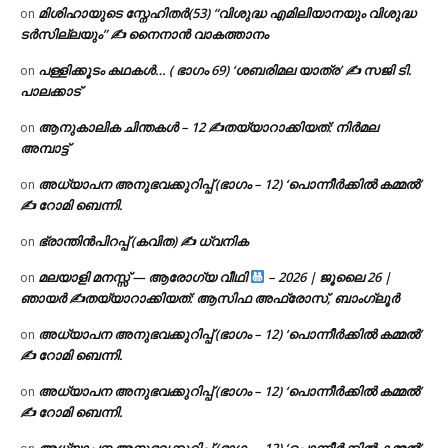
മിശിഹായുടെ സ്നേഹിതർ(53) “വിശുദ്ധ എമിലിയാനയും വിശുദ്ധ
on
ടര്‍സില്ലയും” ✍ നൈനാൻ വാകത്താനം
പള്ളിക്കൂടം കഥകൾ… ( ഭാഗം 69) ‘ശബരിമല യാത്ര’ ✍ സജി ടി.
on
പാലക്കാട്
ആനുകാലിക ചിന്തകൾ – 12 ✍തയ്യാറാക്കിയത്: നിർമല
on
അമ്പാട്ട്
അധ്യാപന അനുഭവക്കുറിപ്പ് (ഭാഗം – 12) ‘പൊന്നീർക്കിൽ കമ്മൽ’
on
✍ റോമി ബെന്നി.
ഭ്രാന്തിൻപിറപ്പ് (കവിത) ✍ ധ്വനിക
on
മലയാളി മനസ്സ് — ആരോഗ്യ വീഥി
– 2026 | ജൂലൈ 26 |
on
ഞായർ ✍
തയ്യാറാക്കിയത്: ആസിഫ അഫ്രോസ്, ബാംഗ്ലൂർ
അധ്യാപന അനുഭവക്കുറിപ്പ് (ഭാഗം – 12) ‘പൊന്നീർക്കിൽ കമ്മൽ’
on
✍ റോമി ബെന്നി.
അധ്യാപന അനുഭവക്കുറിപ്പ് (ഭാഗം – 12) ‘പൊന്നീർക്കിൽ കമ്മൽ’
on
✍ റോമി ബെന്നി.
അധ്യാപന അനുഭവക്കുറിപ്പ് (ഭാഗം – 12) ‘പൊന്നീർക്കിൽ കമ്മൽ’