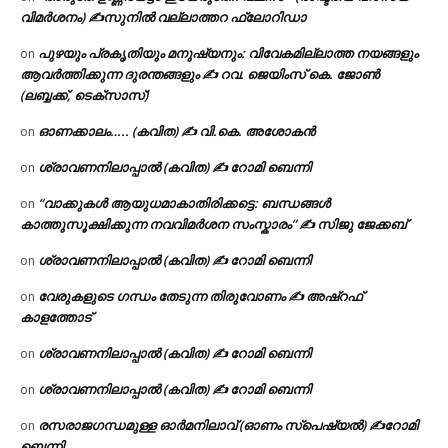
വിമർശനം) ✍സുനിൽ വല്ലാത്തറ ഫ്ലോറിഡാ
പുഴയും പ്രകൃതിയും മനുഷ്യനും: വിവേകമില്ലാത്ത നയങ്ങളും
on
ആവർത്തിക്കുന്ന ദുരന്തങ്ങളും ✍ റവ. ജെയിംസ് കെ. ജോൺ
(ലബ്ബക്ക്, ടെക്സാസ്)
ഓണക്കാലം….. (കവിത) ✍ വി.കെ. അശോകൻ
on
ശ്രാവണനിലാപ്പാൽ (കവിത) ✍ റോമി ബെന്നി
on
“വാക്കുകൾ ആയുധമാകാതിരിക്കട്ടെ: ബന്ധങ്ങൾ
on
കാത്തുസൂക്ഷിക്കുന്ന നവവിമർശന സംസ്കാരം” ✍️ സിജു ജേക്കബ്
ശ്രാവണനിലാപ്പാൽ (കവിത) ✍ റോമി ബെന്നി
on
വേരുകളുടെ ഗന്ധം തേടുന്ന തിരുവോണം ✍ അഷ്റഫ്
on
കാളത്തോട്
ശ്രാവണനിലാപ്പാൽ (കവിത) ✍ റോമി ബെന്നി
on
ശ്രാവണനിലാപ്പാൽ (കവിത) ✍ റോമി ബെന്നി
on
രസരാജഗന്ധമുള്ള ഓർമനിലാവ് (ഓണം സ്‌പെഷ്യൽ) ✍റോമി
on
ബെന്നി