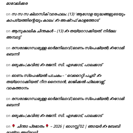
മാവേലിക്കര
സ സ സ ക്ലാസിക് വാരഫലം: (13) ‘ആഗോള യുദ്ധങ്ങളുടെയും
on
കാപട്യത്തിന്റെയും കാലം’ ✍ അഷ്റഫ് കാളത്തോട്
ആനുകാലിക ചിന്തകൾ – (13) ✍ തയ്യാറാക്കിയത്: നിർമല
on
അമ്പാട്ട്
രസരാജഗന്ധമുള്ള ഓർമനിലാവ് (ഓണം സ്‌പെഷ്യൽ) ✍റോമി
on
ബെന്നി
ഒരുക്കം (കവിത) ✍ രജനി. സി. എഴക്കാട്, പാലക്കാട്
on
ഓണം സ്പെഷ്യൽ പാചകം – ‘ വെറൈറ്റി പച്ചടി’ ✍
on
തയ്യാറാക്കിയത്: റീന നൈനാൻ, മാജിക്കൽ ഫ്ലേവേഴ്സ്,
വാകത്താനം
രസരാജഗന്ധമുള്ള ഓർമനിലാവ് (ഓണം സ്‌പെഷ്യൽ) ✍റോമി
on
ബെന്നി
ഒരുക്കം (കവിത) ✍ രജനി. സി. എഴക്കാട്, പാലക്കാട്
on
ചിന്താ പ്രഭാതം
– 2026 | ഓഗസ്റ്റ് 02 | ഞായർ ✍
ബേബി
on
മാത്യു അടിമാലി