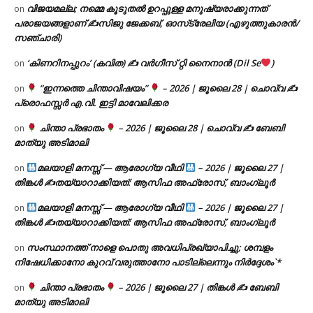
വിജയമല്ല; നമ്മെ കൂടുതൽ ഉറപ്പുള്ള മനുഷ്യരാക്കുന്നത്
on
പരാജയങ്ങളാണ് ✍️സിജു ജേക്കബ്, ഓസ്‌ട്രേലിയ (എഴുത്തുകാരൻ/
സഞ്ചാരി)
‘കിണറിനപ്പുറം’ (കവിത) ✍ വർഗീസ് റ്റി നൈനാൻ (Dil Se
)
on
“ഇന്നത്തെ ചിന്താവിഷയം”
– 2026 | ജൂലൈ 28 | ചൊവ്വ ✍
on
പ്രൊഫസ്സർ എ.വി. ഇട്ടി മാവേലിക്കര
ചിന്താ പ്രഭാതം
– 2026 | ജൂലൈ 28 | ചൊവ്വ ✍
ബേബി
on
മാത്യു അടിമാലി
മലയാളി മനസ്സ് — ആരോഗ്യ വീഥി
– 2026 | ജൂലൈ 27 |
on
തിങ്കൾ ✍
തയ്യാറാക്കിയത്: ആസിഫ അഫ്രോസ്, ബാംഗ്ലൂർ
മലയാളി മനസ്സ് — ആരോഗ്യ വീഥി
– 2026 | ജൂലൈ 27 |
on
തിങ്കൾ ✍
തയ്യാറാക്കിയത്: ആസിഫ അഫ്രോസ്, ബാംഗ്ലൂർ
സംസ്ഥാനത്ത് നാളെ പൊതു അവധിപ്രഖ്യാപിച്ചു; ശമ്പളം
on
നിഷേധിക്കാനോ കുറവ് വരുത്താനോ പാടില്ലെന്നും നിർദ്ദേശം`*
ചിന്താ പ്രഭാതം
– 2026 | ജൂലൈ 27 | തിങ്കൾ ✍
ബേബി
on
മാത്യു അടിമാലി