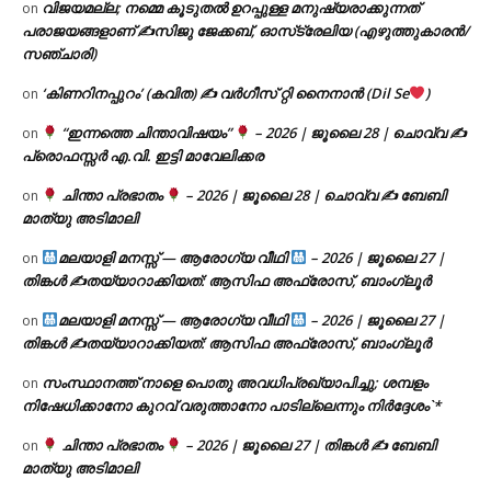
വിജയമല്ല; നമ്മെ കൂടുതൽ ഉറപ്പുള്ള മനുഷ്യരാക്കുന്നത്
on
പരാജയങ്ങളാണ് ✍️സിജു ജേക്കബ്, ഓസ്‌ട്രേലിയ (എഴുത്തുകാരൻ/
സഞ്ചാരി)
‘കിണറിനപ്പുറം’ (കവിത) ✍ വർഗീസ് റ്റി നൈനാൻ (Dil Se
)
on
“ഇന്നത്തെ ചിന്താവിഷയം”
– 2026 | ജൂലൈ 28 | ചൊവ്വ ✍
on
പ്രൊഫസ്സർ എ.വി. ഇട്ടി മാവേലിക്കര
ചിന്താ പ്രഭാതം
– 2026 | ജൂലൈ 28 | ചൊവ്വ ✍
ബേബി
on
മാത്യു അടിമാലി
മലയാളി മനസ്സ് — ആരോഗ്യ വീഥി
– 2026 | ജൂലൈ 27 |
on
തിങ്കൾ ✍
തയ്യാറാക്കിയത്: ആസിഫ അഫ്രോസ്, ബാംഗ്ലൂർ
മലയാളി മനസ്സ് — ആരോഗ്യ വീഥി
– 2026 | ജൂലൈ 27 |
on
തിങ്കൾ ✍
തയ്യാറാക്കിയത്: ആസിഫ അഫ്രോസ്, ബാംഗ്ലൂർ
സംസ്ഥാനത്ത് നാളെ പൊതു അവധിപ്രഖ്യാപിച്ചു; ശമ്പളം
on
നിഷേധിക്കാനോ കുറവ് വരുത്താനോ പാടില്ലെന്നും നിർദ്ദേശം`*
ചിന്താ പ്രഭാതം
– 2026 | ജൂലൈ 27 | തിങ്കൾ ✍
ബേബി
on
മാത്യു അടിമാലി