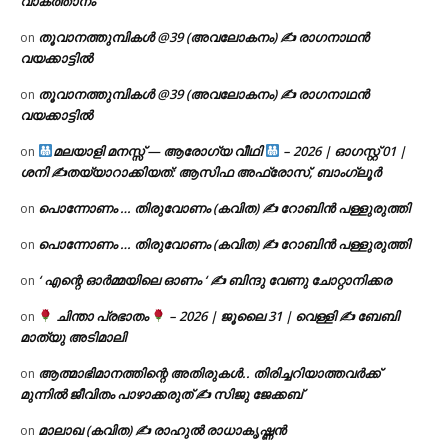
വാകത്താനം
തൂവാനത്തുമ്പികൾ @39 (അവലോകനം) ✍ രാഗനാഥൻ
on
വയക്കാട്ടിൽ
തൂവാനത്തുമ്പികൾ @39 (അവലോകനം) ✍ രാഗനാഥൻ
on
വയക്കാട്ടിൽ
മലയാളി മനസ്സ് — ആരോഗ്യ വീഥി
– 2026 | ഓഗസ്റ്റ് 01 |
on
ശനി ✍
തയ്യാറാക്കിയത്: ആസിഫ അഫ്രോസ്, ബാംഗ്ലൂർ
പൊന്നോണം … തിരുവോണം (കവിത) ✍ റോബിൻ പള്ളുരുത്തി
on
പൊന്നോണം … തിരുവോണം (കവിത) ✍ റോബിൻ പള്ളുരുത്തി
on
‘ എന്റെ ഓർമ്മയിലെ ഓണം ‘ ✍ ബിന്ദു വേണു ചോറ്റാനിക്കര
on
ചിന്താ പ്രഭാതം
– 2026 | ജൂലൈ 31 | വെള്ളി ✍
ബേബി
on
മാത്യു അടിമാലി
ആത്മാഭിമാനത്തിന്റെ അതിരുകൾ.. തിരിച്ചറിയാത്തവർക്ക്
on
മുന്നിൽ ജീവിതം പാഴാക്കരുത് ✍️ സിജു ജേക്കബ്
മാലാഖ (കവിത) ✍ രാഹുൽ രാധാകൃഷ്ണൻ
on