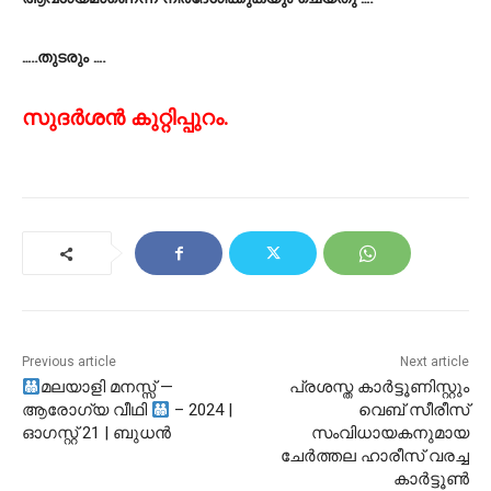
…..തുടരും ….
സുദർശൻ കുറ്റിപ്പുറം.
Previous article
Next article
മലയാളി മനസ്സ് —
പ്രശസ്ത കാർട്ടൂണിസ്റ്റും
ആരോഗ്യ വീഥി
– 2024 |
വെബ് സീരീസ്
ഓഗസ്റ്റ് 21 | ബുധൻ
സംവിധായകനുമായ
ചേർത്തല ഹാരീസ് വരച്ച
കാർട്ടൂൺ