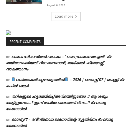
August 8, 2026
Load more
RECENT COMMENTS
ഓണം സ്പെഷ്യൽ പാചകം – ‘ ചെറുനാരങ്ങ അച്ചാർ ‘ ✍
on
തയ്യാറാക്കിയത്: റീന നൈനാൻ, മാജിക്കൽ ഫ്ലേവേഴ്സ്,
വാകത്താനം
വാർത്തകൾ ഒറ്റനോട്ടത്തിൽ
– 2026 | ഓഗസ്റ്റ് 07 | വെള്ളി ✍
on
കപിൽ ശങ്കർ
തറികളുടെ ഹൃദയമിടിപ്പ് അറിഞ്ഞിട്ടുണ്ടോ..? ആ ശബ്ദം
on
കേട്ടിട്ടുണ്ടോ…? ഇന്ന് ദേശീയ കൈത്തറി ദിനം..!! ✍ ലാലു
കോനാടിൽ
ഓഗസ്റ്റ് 𝟕 – രവീന്ദ്രനാഥ ടാഗോറിന്റെ സ്മൃതിദിനം ✍ ലാലു
on
കോനാടിൽ