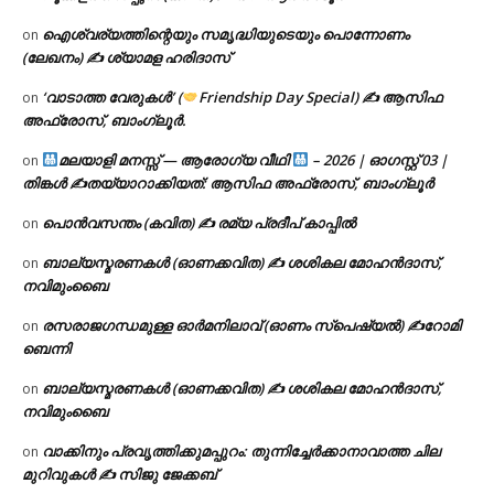
ഐശ്വര്യത്തിന്റെയും സമൃദ്ധിയുടെയും പൊന്നോണം
on
(ലേഖനം) ✍ ശ്യാമള ഹരിദാസ്
‘വാടാത്ത വേരുകൾ’ (
Friendship Day Special) ✍ ആസിഫ
on
അഫ്രോസ്, ബാംഗ്ലൂർ.
മലയാളി മനസ്സ് — ആരോഗ്യ വീഥി
– 2026 | ഓഗസ്റ്റ് 03 |
on
തിങ്കൾ ✍
തയ്യാറാക്കിയത്: ആസിഫ അഫ്രോസ്, ബാംഗ്ലൂർ
പൊൻവസന്തം (കവിത) ✍ രമ്യ പ്രദീപ് കാപ്പിൽ
on
ബാല്യസ്മരണകൾ (ഓണക്കവിത) ✍ ശശികല മോഹൻദാസ്,
on
നവിമുംബൈ
രസരാജഗന്ധമുള്ള ഓർമനിലാവ് (ഓണം സ്‌പെഷ്യൽ) ✍റോമി
on
ബെന്നി
ബാല്യസ്മരണകൾ (ഓണക്കവിത) ✍ ശശികല മോഹൻദാസ്,
on
നവിമുംബൈ
വാക്കിനും പ്രവൃത്തിക്കുമപ്പുറം: തുന്നിച്ചേർക്കാനാവാത്ത ചില
on
മുറിവുകൾ ✍️ സിജു ജേക്കബ്