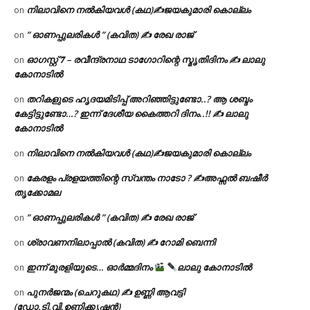
നിലാവിനെ നൽകിയവൾ (കഥ)✍ജയകുമാരി കൊല്ലം
on
” ഓണപ്പുലരികൾ ” (കവിത) ✍ രേഖ രാജ്
on
ഓഗസ്റ്റ് 𝟕 – രവീന്ദ്രനാഥ ടാഗോറിന്റെ സ്മൃതിദിനം ✍ ലാലു
on
കോനാടിൽ
തറികളുടെ ഹൃദയമിടിപ്പ് അറിഞ്ഞിട്ടുണ്ടോ..? ആ ശബ്ദം
on
കേട്ടിട്ടുണ്ടോ…? ഇന്ന് ദേശീയ കൈത്തറി ദിനം..!! ✍ ലാലു
കോനാടിൽ
നിലാവിനെ നൽകിയവൾ (കഥ)✍ജയകുമാരി കൊല്ലം
on
കേരളം പ്രളയത്തിന്റെ സ്വന്തം നാടോ ? ✍️അഫ്സൽ ബഷീർ
on
തൃക്കോമല
” ഓണപ്പുലരികൾ ” (കവിത) ✍ രേഖ രാജ്
on
ശ്രാവണനിലാപ്പാൽ (കവിത) ✍ റോമി ബെന്നി
on
ഇന്ന് മുരളിയുടെ… ഓർമ്മദിനം
ലാലു കോനാടിൽ
on
പുനർജന്മം (ചെറുകഥ) ✍ ഉണ്ണി ആവട്ടി
on
(ഡോ.ടി.വി.ഉണ്ണിക്കൃഷ്ണൻ)