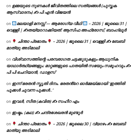
ഉമ്മയുടെ നുണകൾ ജീവിതത്തിലെ സത്യങ്ങൾ (പുസ്തക
on
ആസ്വാദനം) ✍ പി എൻ വിജയൻ
മലയാളി മനസ്സ് — ആരോഗ്യ വീഥി
– 2026 | ജൂലൈ 31 |
on
വെള്ളി | ✍
തയ്യാറാക്കിയത്: ആസിഫ അഫ്രോസ്, ബാംഗ്ലൂർ
ചിന്താ പ്രഭാതം
– 2026 | ജൂലൈ 31 | വെള്ളി ✍
ബേബി
on
മാത്യു അടിമാലി
വിശ്വാസത്തിന്റെ പരമ്പരാഗത ചട്ടക്കൂടുകളും ആധുനിക
on
യാഥാർത്ഥ്യങ്ങളും: മാറ്റങ്ങളുടെ പാതയിൽ സഭയും സമൂഹവും ✍
പി പി ചെറിയാൻ, ഡാളസ്
ഇന്ന് ഭരതൻ സ്മൃതി ദിനം. ഭരതൻ്റെ ഓർമ്മയ്ക്കായി ‘ഇത്തിരി
on
പൂക്കൾ ചുവന്ന പൂക്കൾ..’
ഇവൾ, സീത (കവിത) ✍ സഹീറ എം
on
ഇഷ്ടം. (കഥ) ✍ ചന്ദ്രശേഖരൻ മുണ്ടൂർ
on
ചിന്താ പ്രഭാതം
– 2026 | ജൂലൈ 30 | വ്യാഴം ✍
ബേബി
on
മാത്യു അടിമാലി