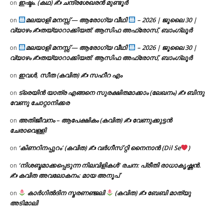
ഇഷ്ടം. (കഥ) ✍ ചന്ദ്രശേഖരൻ മുണ്ടൂർ
on
മലയാളി മനസ്സ് — ആരോഗ്യ വീഥി
– 2026 | ജൂലൈ 30 |
on
വ്യാഴം ✍
തയ്യാറാക്കിയത്: ആസിഫ അഫ്രോസ്, ബാംഗ്ലൂർ
മലയാളി മനസ്സ് — ആരോഗ്യ വീഥി
– 2026 | ജൂലൈ 30 |
on
വ്യാഴം ✍
തയ്യാറാക്കിയത്: ആസിഫ അഫ്രോസ്, ബാംഗ്ലൂർ
ഇവൾ, സീത (കവിത) ✍ സഹീറ എം
on
ട്രെയിൻ യാത്ര എങ്ങനെ സുരക്ഷിതമാക്കാം (ലേഖനം) ✍ ബിന്ദു
on
വേണു ചോറ്റാനിക്കര
അതിജീവനം – ആപേക്ഷികം (കവിത) ✍ വേണുക്കുട്ടൻ
on
ചേരാവെള്ളി
‘കിണറിനപ്പുറം’ (കവിത) ✍ വർഗീസ് റ്റി നൈനാൻ (Dil Se
)
on
‘നിശബ്ദമാക്കപ്പെടുന്ന നിലവിളികൾ’ രചന: പ്രീതി രാധാകൃഷ്ണൻ.
on
✍ കവിത അവലോകനം: മായ അനൂപ്
കാർഗിൽദിന സ്മരണഞ്ജലി
(കവിത) ✍ ബേബി മാത്യു
on
അടിമാലി