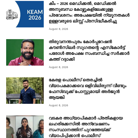
കീം – 2026 മെഡിക്കൽ, മെഡിക്കൽ
അനുബന്ധ കോഴ്സുകളിലേക്കുള്ള
പ്രവേശനം: അപേക്ഷയിൽ ന്യൂനതകൾ
ഉള്ളവരുടെ ലിസ്റ്റ് പ്രസിദ്ധീകരിച്ചു
August 8, 2026
തിരുവനന്തപുരം കോർപ്പറേഷൻ
കൗൺസിലർ സുഗതന്റെ എസ്‌കോർട്ട്
പരോൾ അപേക്ഷ സംബന്ധിച്ച സർക്കാർ
കത്ത് റദ്ദാക്കി
August 8, 2026
കേരള പൊലീസ് തെരച്ചിൽ
വ്യാപകമാക്കവെ ഒളിവിലിരുന്ന് വീണ്ടും
ഫേസ്ബുക്ക് പോസ്റ്റുമായി അ‍ർജുൻ
ആയങ്കി
August 8, 2026
വടകര അധ്യാപികമാര്‍ പ്രതികളായ
ലഹരിക്കേസില്‍ അന്വേഷണം
സംസ്ഥാനത്തിന് പുറത്തേയ്ക്ക്
വ്യാപിപ്പിക്കാന്‍ പൊലീസ്