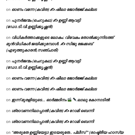
ഓണം വന്നേ (കവിത) ✍ ഷീലാ ജോർജ്ജ് കല്ലട
on
പുനർജന്മം (ചെറുകഥ) ✍ ഉണ്ണി ആവട്ടി
on
(ഡോ.ടി.വി.ഉണ്ണിക്കൃഷ്ണൻ)
വിധികർത്താക്കളുടെ ലോകം: വിവേകം തോൽക്കുന്നിടത്ത്
on
മുൻവിധികൾ ജയിക്കുമ്പോൾ. ✍️ സിജു ജേക്കബ്
(എഴുത്തുകാരൻ,സഞ്ചാരി)
പുനർജന്മം (ചെറുകഥ) ✍ ഉണ്ണി ആവട്ടി
on
(ഡോ.ടി.വി.ഉണ്ണിക്കൃഷ്ണൻ)
ഓണം വന്നേ (കവിത) ✍ ഷീലാ ജോർജ്ജ് കല്ലട
on
ഓണം വന്നേ (കവിത) ✍ ഷീലാ ജോർജ്ജ് കല്ലട
on
ഇന്ന് മുരളിയുടെ… ഓർമ്മദിനം
ലാലു കോനാടിൽ
on
ശ്രാവണനിലാപ്പാൽ (കവിത) ✍ റോമി ബെന്നി
on
ശ്രാവണനിലാപ്പാൽ (കവിത) ✍ റോമി ബെന്നി
on
“അരുതേ ഉണ്ണിയേട്ടാ ഇടയരുതേ.. പ്ലീസ് ” (രാഷ്ട്രീയ ഹാസ്യ
on