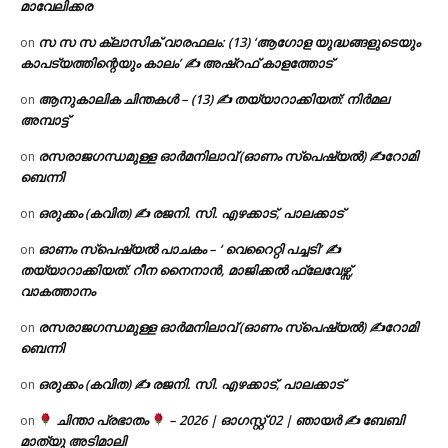
മാവേലിക്കര
സ സ സ ക്ലാസിക് വാരഫലം: (13) ‘ആഗോള യുദ്ധങ്ങളുടെയും
on
കാപട്യത്തിന്റെയും കാലം’ ✍ അഷ്റഫ് കാളത്തോട്
ആനുകാലിക ചിന്തകൾ – (13) ✍ തയ്യാറാക്കിയത്: നിർമല
on
അമ്പാട്ട്
രസരാജഗന്ധമുള്ള ഓർമനിലാവ് (ഓണം സ്‌പെഷ്യൽ) ✍റോമി
on
ബെന്നി
ഒരുക്കം (കവിത) ✍ രജനി. സി. എഴക്കാട്, പാലക്കാട്
on
ഓണം സ്പെഷ്യൽ പാചകം – ‘ വെറൈറ്റി പച്ചടി’ ✍
on
തയ്യാറാക്കിയത്: റീന നൈനാൻ, മാജിക്കൽ ഫ്ലേവേഴ്സ്,
വാകത്താനം
രസരാജഗന്ധമുള്ള ഓർമനിലാവ് (ഓണം സ്‌പെഷ്യൽ) ✍റോമി
on
ബെന്നി
ഒരുക്കം (കവിത) ✍ രജനി. സി. എഴക്കാട്, പാലക്കാട്
on
ചിന്താ പ്രഭാതം
– 2026 | ഓഗസ്റ്റ് 02 | ഞായർ ✍
ബേബി
on
മാത്യു അടിമാലി