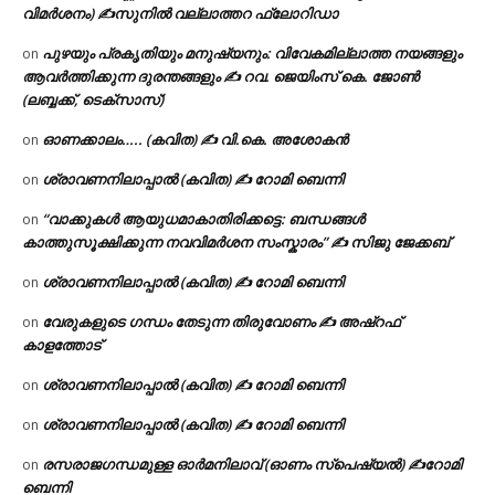
വിമർശനം) ✍സുനിൽ വല്ലാത്തറ ഫ്ലോറിഡാ
പുഴയും പ്രകൃതിയും മനുഷ്യനും: വിവേകമില്ലാത്ത നയങ്ങളും
on
ആവർത്തിക്കുന്ന ദുരന്തങ്ങളും ✍ റവ. ജെയിംസ് കെ. ജോൺ
(ലബ്ബക്ക്, ടെക്സാസ്)
ഓണക്കാലം….. (കവിത) ✍ വി.കെ. അശോകൻ
on
ശ്രാവണനിലാപ്പാൽ (കവിത) ✍ റോമി ബെന്നി
on
“വാക്കുകൾ ആയുധമാകാതിരിക്കട്ടെ: ബന്ധങ്ങൾ
on
കാത്തുസൂക്ഷിക്കുന്ന നവവിമർശന സംസ്കാരം” ✍️ സിജു ജേക്കബ്
ശ്രാവണനിലാപ്പാൽ (കവിത) ✍ റോമി ബെന്നി
on
വേരുകളുടെ ഗന്ധം തേടുന്ന തിരുവോണം ✍ അഷ്റഫ്
on
കാളത്തോട്
ശ്രാവണനിലാപ്പാൽ (കവിത) ✍ റോമി ബെന്നി
on
ശ്രാവണനിലാപ്പാൽ (കവിത) ✍ റോമി ബെന്നി
on
രസരാജഗന്ധമുള്ള ഓർമനിലാവ് (ഓണം സ്‌പെഷ്യൽ) ✍റോമി
on
ബെന്നി