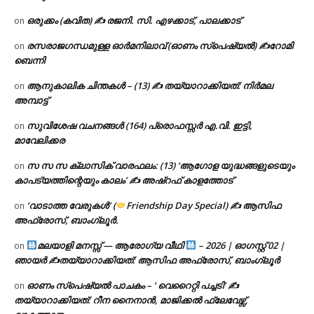
ഒരുക്കം (കവിത) ✍ രജനി. സി. എഴക്കാട്, പാലക്കാട്
on
രസരാജഗന്ധമുള്ള ഓർമനിലാവ് (ഓണം സ്‌പെഷ്യൽ) ✍റോമി
on
ബെന്നി
ആനുകാലിക ചിന്തകൾ – (13) ✍ തയ്യാറാക്കിയത്: നിർമല
on
അമ്പാട്ട്
സുവിശേഷ വചനങ്ങൾ (164) പ്രൊഫസ്സർ എ.വി. ഇട്ടി,
on
മാവേലിക്കര
സ സ സ ക്ലാസിക് വാരഫലം: (13) ‘ആഗോള യുദ്ധങ്ങളുടെയും
on
കാപട്യത്തിന്റെയും കാലം’ ✍ അഷ്റഫ് കാളത്തോട്
‘വാടാത്ത വേരുകൾ’ (
Friendship Day Special) ✍ ആസിഫ
on
അഫ്രോസ്, ബാംഗ്ലൂർ.
മലയാളി മനസ്സ് — ആരോഗ്യ വീഥി
– 2026 | ഓഗസ്റ്റ് 02 |
on
ഞായർ ✍
തയ്യാറാക്കിയത്: ആസിഫ അഫ്രോസ്, ബാംഗ്ലൂർ
ഓണം സ്പെഷ്യൽ പാചകം – ‘ വെറൈറ്റി പച്ചടി’ ✍
on
തയ്യാറാക്കിയത്: റീന നൈനാൻ, മാജിക്കൽ ഫ്ലേവേഴ്സ്,