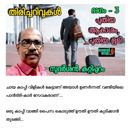
ചായ കാപ്പി വിളികൾ കേട്ടാണ് അയാൾ ഉണർന്നത്. വണ്ടിയിലെ
പാൻട്രി-കാർ സേവകരാണ് ….
ഒരു കാപ്പി വാങ്ങി പൈസ കൊടുത്ത് ഊതി ഊതി കുടിക്കാൻ
തുടങ്ങി….