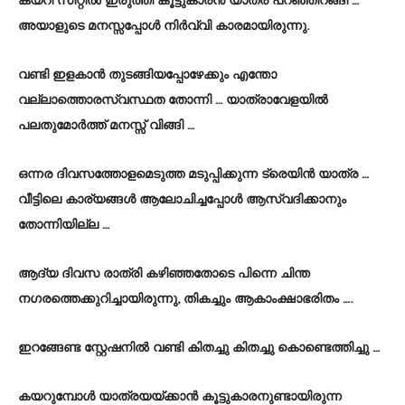
കയറി സീറ്റിൽ ഇരുത്തി കൂട്ടുകാരൻ യാത്ര പറഞ്ഞിറങ്ങി …
അയാളുടെ മനസ്സപ്പോൾ നിർവ്വി കാരമായിരുന്നു.
വണ്ടി ഇളകാൻ തുടങ്ങിയപ്പോഴേക്കും എന്തോ
വല്ലാത്തൊരസ്വസ്ഥത തോന്നി … യാത്രാവേളയിൽ
പലതുമോർത്ത് മനസ്സ് വിങ്ങി …
ഒന്നര ദിവസത്തോളമെടുത്ത മടുപ്പിക്കുന്ന ട്രെയിൻ യാത്ര …
വീട്ടിലെ കാര്യങ്ങൾ ആലോചിച്ചപ്പോൾ ആസ്വദിക്കാനും
തോന്നിയില്ല …
ആദ്യ ദിവസ രാത്രി കഴിഞ്ഞതോടെ പിന്നെ ചിന്ത
നഗരത്തെക്കുറിച്ചായിരുന്നു, തികച്ചും ആകാംക്ഷാഭരിതം ….
ഇറങ്ങേണ്ട സ്റ്റേഷനിൽ വണ്ടി കിതച്ചു കിതച്ചു കൊണ്ടെത്തിച്ചു …
കയറുമ്പോൾ യാത്രയയ്ക്കാൻ കൂട്ടുകാരനുണ്ടായിരുന്ന