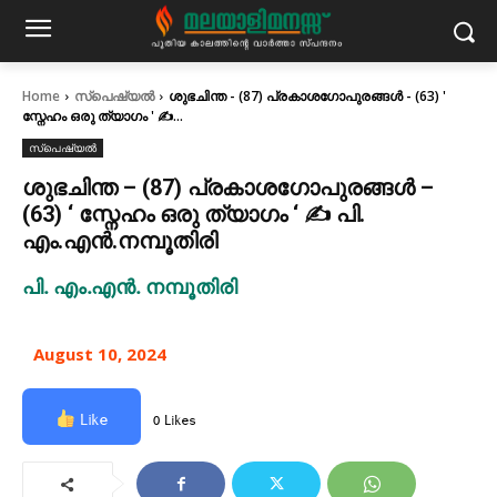
Home
സ്പെഷ്യൽ
ശുഭചിന്ത - (87) പ്രകാശഗോപുരങ്ങൾ - (63) '
സ്നേഹം ഒരു ത്യാഗം ' ✍...
സ്പെഷ്യൽ
ശുഭചിന്ത – (87) പ്രകാശഗോപുരങ്ങൾ –
(63) ‘ സ്നേഹം ഒരു ത്യാഗം ‘ ✍ പി.
എം.എൻ.നമ്പൂതിരി
പി. എം.എൻ. നമ്പൂതിരി
August 10, 2024
Like
0 Likes