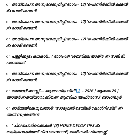
അധ്യാപന അനുഭവക്കുറിപ്പ് (ഭാഗം – 12) ‘പൊന്നീർക്കിൽ കമ്മൽ’
on
✍ റോമി ബെന്നി.
അധ്യാപന അനുഭവക്കുറിപ്പ് (ഭാഗം – 12) ‘പൊന്നീർക്കിൽ കമ്മൽ’
on
✍ റോമി ബെന്നി.
അധ്യാപന അനുഭവക്കുറിപ്പ് (ഭാഗം – 12) ‘പൊന്നീർക്കിൽ കമ്മൽ’
on
✍ റോമി ബെന്നി.
പള്ളിക്കൂടം കഥകൾ… ( ഭാഗം 69) ‘ശബരിമല യാത്ര’ ✍ സജി ടി.
on
പാലക്കാട്
അധ്യാപന അനുഭവക്കുറിപ്പ് (ഭാഗം – 12) ‘പൊന്നീർക്കിൽ കമ്മൽ’
on
✍ റോമി ബെന്നി.
മലയാളി മനസ്സ് — ആരോഗ്യ വീഥി
– 2026 | ജൂലൈ 26 |
on
ഞായർ ✍
തയ്യാറാക്കിയത്: ആസിഫ അഫ്രോസ്, ബാംഗ്ലൂർ
ഓർമ്മയിലെ മുഖങ്ങൾ: ‘സാമുവൽ ടെയ്ലർ കോൾറിഡ്ജ് ‘ ✍
on
അജി സുരേന്ദ്രൻ
‘ ചില പൊടിക്കൈകൾ ‘ (3) HOME DECOR TIPS ✍
on
തയ്യാറാക്കിയത്: റീന നൈനാൻ, മാജിക്കൽ ഫ്ലേവേഴ്സ്,