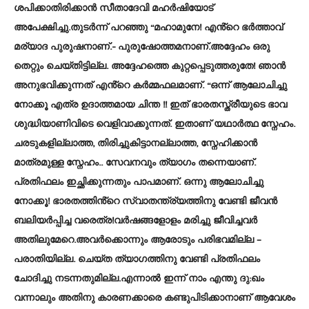
ശപിക്കാതിരിക്കാൻ സീതാദേവി മഹർഷിയോട്
അപേക്ഷിച്ചു.തുടർന്ന് പറഞ്ഞു “മഹാമുനേ! എൻ്റെ ഭർത്താവ്
മര്യാദ പുരുഷനാണ്.- പുരുഷോത്തമനാണ്.അദ്ദേഹം ഒരു
തെറ്റും ചെയ്തിട്ടില്ല. അദ്ദേഹത്തെ കുറ്റപ്പെടുത്തരുതേ! ഞാൻ
അനുഭവിക്കുന്നത് എൻ്റെ കർമ്മഫലമാണ്. “ഒന്ന് ആലോചിച്ചു
നോക്കൂ എത്ര ഉദാത്തമായ ചിന്ത !! ഇത് ഭാരതസ്ത്രീയുടെ ഭാവ
ശുദ്ധിയാണിവിടെ വെളിവാക്കുന്നത്. ഇതാണ് യഥാർത്ഥ സ്നേഹം.
ചരടുകളില്ലാത്ത, തിരിച്ചുകിട്ടാനല്ലാത്ത, സ്നേഹിക്കാൻ
മാത്രമുള്ള സ്നേഹം.. സേവനവും ത്യാഗം തന്നെയാണ്.
പ്രതിഫലം ഇച്ഛിക്കുന്നതും പാപമാണ്. ഒന്നു ആലോചിച്ചു
നോക്കൂ! ഭാരതത്തിൻ്റെ സ്വാതന്ത്ര്യത്തിനു വേണ്ടി ജീവൻ
ബലിയർപ്പിച്ച വരെത്ര!വർഷങ്ങളോളം മരിച്ചു ജീവിച്ചവർ
അതിലുമേറെ.അവർക്കൊന്നും ആരോടും പരിഭവമില്ല –
പരാതിയില്ല. ചെയ്ത ത്യാഗത്തിനു വേണ്ടി പ്രതിഫലം
ചോദിച്ചു നടന്നതുമില്ല.എന്നാൽ ഇന്ന് നാം എന്തു ദു:ഖം
വന്നാലും അതിനു കാരണക്കാരെ കണ്ടുപിടിക്കാനാണ് ആവേശം