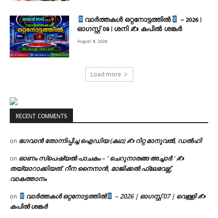
വാർത്തകൾ ഒറ്റനോട്ടത്തിൽ
– 2026 |
ഓഗസ്റ്റ് 08 | ശനി ✍
കപിൽ ശങ്കർ
August 8, 2026
Load more
RECENT COMMENTS
ഭഗവാൻ തോന്നിപ്പിച്ച ഐഡിയ (കഥ) ✍ റിറ്റ മാനുവൽ, ഡൽഹി
on
ഓണം സ്പെഷ്യൽ പാചകം – ‘ ചെറുനാരങ്ങ അച്ചാർ ‘ ✍
on
തയ്യാറാക്കിയത്: റീന നൈനാൻ, മാജിക്കൽ ഫ്ലേവേഴ്സ്,
വാകത്താനം
വാർത്തകൾ ഒറ്റനോട്ടത്തിൽ
– 2026 | ഓഗസ്റ്റ് 07 | വെള്ളി ✍
on
കപിൽ ശങ്കർ