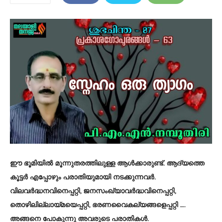
ഈ ഭൂമിയിൽ മൂന്നുതരത്തിലുള്ള ആൾക്കാരുണ്ട്. ആദ്യത്തെ
കൂട്ടർ എപ്പോഴും പരാതിയുമായി നടക്കുന്നവർ.
വിലവർദ്ധനവിനെപ്പറ്റി, ജനസംഖ്യാവർദ്ധവിനെപ്പറ്റി,
തൊഴിലില്ലായ്മയെപ്പറ്റി, ഭരണവൈകല്യങ്ങളെപ്പറ്റി ….
അങ്ങനെ പോകുന്നു അവരുടെ പരാതികൾ.