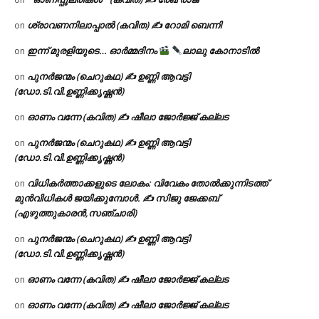
ശ്രാവണനിലാപ്പാൽ (കവിത) ✍ റോമി ബെന്നി
on
ഇന്ന് മുരളിയുടെ… ഓർമ്മദിനം
ലാലു കോനാടിൽ
on
പുനർജന്മം (ചെറുകഥ) ✍ ഉണ്ണി ആവട്ടി
on
(ഡോ.ടി.വി.ഉണ്ണിക്കൃഷ്ണൻ)
ഓണം വന്നേ (കവിത) ✍ ഷീലാ ജോർജ്ജ് കല്ലട
on
പുനർജന്മം (ചെറുകഥ) ✍ ഉണ്ണി ആവട്ടി
on
(ഡോ.ടി.വി.ഉണ്ണിക്കൃഷ്ണൻ)
വിധികർത്താക്കളുടെ ലോകം: വിവേകം തോൽക്കുന്നിടത്ത്
on
മുൻവിധികൾ ജയിക്കുമ്പോൾ. ✍️ സിജു ജേക്കബ്
(എഴുത്തുകാരൻ,സഞ്ചാരി)
പുനർജന്മം (ചെറുകഥ) ✍ ഉണ്ണി ആവട്ടി
on
(ഡോ.ടി.വി.ഉണ്ണിക്കൃഷ്ണൻ)
ഓണം വന്നേ (കവിത) ✍ ഷീലാ ജോർജ്ജ് കല്ലട
on
ഓണം വന്നേ (കവിത) ✍ ഷീലാ ജോർജ്ജ് കല്ലട
on