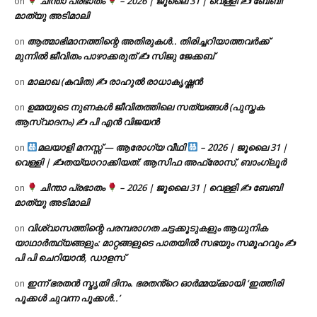
ചിന്താ പ്രഭാതം
– 2026 | ജൂലൈ 31 | വെള്ളി ✍
ബേബി
on
മാത്യു അടിമാലി
ആത്മാഭിമാനത്തിന്റെ അതിരുകൾ.. തിരിച്ചറിയാത്തവർക്ക്
on
മുന്നിൽ ജീവിതം പാഴാക്കരുത് ✍️ സിജു ജേക്കബ്
മാലാഖ (കവിത) ✍ രാഹുൽ രാധാകൃഷ്ണൻ
on
ഉമ്മയുടെ നുണകൾ ജീവിതത്തിലെ സത്യങ്ങൾ (പുസ്തക
on
ആസ്വാദനം) ✍ പി എൻ വിജയൻ
മലയാളി മനസ്സ് — ആരോഗ്യ വീഥി
– 2026 | ജൂലൈ 31 |
on
വെള്ളി | ✍
തയ്യാറാക്കിയത്: ആസിഫ അഫ്രോസ്, ബാംഗ്ലൂർ
ചിന്താ പ്രഭാതം
– 2026 | ജൂലൈ 31 | വെള്ളി ✍
ബേബി
on
മാത്യു അടിമാലി
വിശ്വാസത്തിന്റെ പരമ്പരാഗത ചട്ടക്കൂടുകളും ആധുനിക
on
യാഥാർത്ഥ്യങ്ങളും: മാറ്റങ്ങളുടെ പാതയിൽ സഭയും സമൂഹവും ✍
പി പി ചെറിയാൻ, ഡാളസ്
ഇന്ന് ഭരതൻ സ്മൃതി ദിനം. ഭരതൻ്റെ ഓർമ്മയ്ക്കായി ‘ഇത്തിരി
on
പൂക്കൾ ചുവന്ന പൂക്കൾ..’