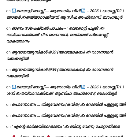
മലയാളി മനസ്സ് — ആരോഗ്യ വീഥി
– 2026 | ഓഗസ്റ്റ് 02 |
on
ഞായർ ✍
തയ്യാറാക്കിയത്: ആസിഫ അഫ്രോസ്, ബാംഗ്ലൂർ
ഓണം സ്പെഷ്യൽ പാചകം – ‘ വെറൈറ്റി പച്ചടി’ ✍
on
തയ്യാറാക്കിയത്: റീന നൈനാൻ, മാജിക്കൽ ഫ്ലേവേഴ്സ്,
വാകത്താനം
തൂവാനത്തുമ്പികൾ @39 (അവലോകനം) ✍ രാഗനാഥൻ
on
വയക്കാട്ടിൽ
തൂവാനത്തുമ്പികൾ @39 (അവലോകനം) ✍ രാഗനാഥൻ
on
വയക്കാട്ടിൽ
മലയാളി മനസ്സ് — ആരോഗ്യ വീഥി
– 2026 | ഓഗസ്റ്റ് 01 |
on
ശനി ✍
തയ്യാറാക്കിയത്: ആസിഫ അഫ്രോസ്, ബാംഗ്ലൂർ
പൊന്നോണം … തിരുവോണം (കവിത) ✍ റോബിൻ പള്ളുരുത്തി
on
പൊന്നോണം … തിരുവോണം (കവിത) ✍ റോബിൻ പള്ളുരുത്തി
on
‘ എന്റെ ഓർമ്മയിലെ ഓണം ‘ ✍ ബിന്ദു വേണു ചോറ്റാനിക്കര
on