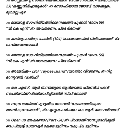
on
23) ‘കണ്ണുനീർച്ചാലുകൾ ‘ ✍ സോഫിയാമ്മ ജോസ്, വാഴക്കുളം,
മുവാറ്റുപുഴ
മലയാള സാഹിത്യത്തിലെ നക്ഷത്ര പൂക്കൾ (ഭാഗം 56)
on
“വി.കെ.എൻ” ✍ അവതരണം: പ്രഭ ദിനേഷ്
കതിരും പതിരും പംക്തി: (104) ‘ചെന്താമരയിൽ വിരിയാത്തത് ‘ ✍
on
ജസിയഷാജഹാൻ.
മലയാള സാഹിത്യത്തിലെ നക്ഷത്ര പൂക്കൾ (ഭാഗം 56)
on
“വി.കെ.എൻ” ✍ അവതരണം: പ്രഭ ദിനേഷ്
അമേരിക്ക – (26) “Taybee island” (യാത്രാ വിവരണം) ✍ റിറ്റ
on
മാനുവൽ, ഡൽഹി
കെ .എസ് . ആർ.ടി.സിയുടെ ആദ്യത്തെ ഫ്രണ്ട്ലി പദവി
on
സപര്യയ്ക്ക് പ്രഖ്യാപിച്ച് മന്ത്രി സിപി ജോൺ
സുധ അജിത്ത് എഴുതിയ നോവൽ “കോലധാരിയുടെ
on
അഗ്നികുണ്ഡങ്ങള്‍” , ✍ പുസ്തക പരിചയം: കെ ആർ. മോഹൻദാസ്
Open up ആകണോ? (Part -24) ✍ പ്രശാന്ത് വാസുദേവ് (മുൻ
on
ഡെപ്യൂട്ടി ഡയറക്ടർ കേരള ടൂറിസം വകുപ്പ് & ടൂറിസം