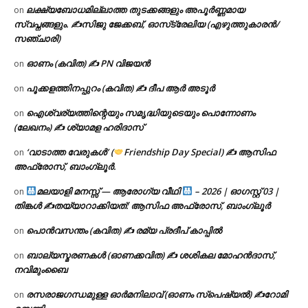
ലക്ഷ്യബോധമില്ലാത്ത തുടക്കങ്ങളും അപൂർണ്ണമായ
on
സ്വപ്നങ്ങളും. ✍️സിജു ജേക്കബ്, ഓസ്‌ട്രേലിയ (എഴുത്തുകാരൻ/
സഞ്ചാരി)
ഓണം (കവിത) ✍ PN വിജയൻ
on
പൂക്കളത്തിനപ്പുറം (കവിത) ✍ ദീപ ആർ അടൂർ
on
ഐശ്വര്യത്തിന്റെയും സമൃദ്ധിയുടെയും പൊന്നോണം
on
(ലേഖനം) ✍ ശ്യാമള ഹരിദാസ്
‘വാടാത്ത വേരുകൾ’ (
Friendship Day Special) ✍ ആസിഫ
on
അഫ്രോസ്, ബാംഗ്ലൂർ.
മലയാളി മനസ്സ് — ആരോഗ്യ വീഥി
– 2026 | ഓഗസ്റ്റ് 03 |
on
തിങ്കൾ ✍
തയ്യാറാക്കിയത്: ആസിഫ അഫ്രോസ്, ബാംഗ്ലൂർ
പൊൻവസന്തം (കവിത) ✍ രമ്യ പ്രദീപ് കാപ്പിൽ
on
ബാല്യസ്മരണകൾ (ഓണക്കവിത) ✍ ശശികല മോഹൻദാസ്,
on
നവിമുംബൈ
രസരാജഗന്ധമുള്ള ഓർമനിലാവ് (ഓണം സ്‌പെഷ്യൽ) ✍റോമി
on