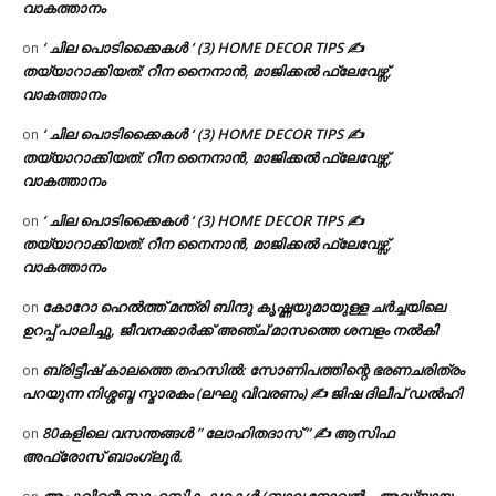
വാകത്താനം
‘ ചില പൊടിക്കൈകൾ ‘ (3) HOME DECOR TIPS ✍
on
തയ്യാറാക്കിയത്: റീന നൈനാൻ, മാജിക്കൽ ഫ്ലേവേഴ്സ്,
വാകത്താനം
‘ ചില പൊടിക്കൈകൾ ‘ (3) HOME DECOR TIPS ✍
on
തയ്യാറാക്കിയത്: റീന നൈനാൻ, മാജിക്കൽ ഫ്ലേവേഴ്സ്,
വാകത്താനം
‘ ചില പൊടിക്കൈകൾ ‘ (3) HOME DECOR TIPS ✍
on
തയ്യാറാക്കിയത്: റീന നൈനാൻ, മാജിക്കൽ ഫ്ലേവേഴ്സ്,
വാകത്താനം
കോറോ ഹെൽത്ത് മന്ത്രി ബിന്ദു കൃഷ്ണയുമായുള്ള ചർച്ചയിലെ
on
ഉറപ്പ് പാലിച്ചു, ജീവനക്കാർക്ക് അഞ്ച് മാസത്തെ ശമ്പളം നൽകി
ബ്രിട്ടീഷ് കാലത്തെ തഹസിൽ: സോണിപത്തിന്റെ ഭരണചരിത്രം
on
പറയുന്ന നിശ്ശബ്ദ സ്മാരകം (ലഘു വിവരണം) ✍ ജിഷ ദിലീപ് ഡൽഹി
80കളിലെ വസന്തങ്ങൾ ” ലോഹിതദാസ് ” ✍ ആസിഫ
on
അഫ്രോസ് ബാംഗ്ലൂർ.
അപ്പുവിന്റെ സാഹസിക കഥകൾ (ബാല നോവൽ – അദ്ധ്യായം