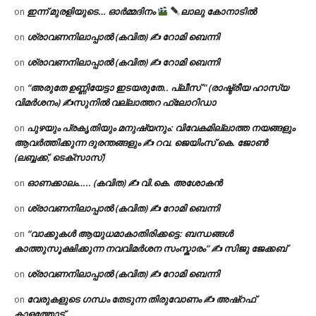
ഇന്ന് മുരളിയുടെ… ഓർമ്മദിനം
ലാലു കോനാടിൽ
on
ശ്രാവണനിലാപ്പാൽ (കവിത) ✍ റോമി ബെന്നി
on
ശ്രാവണനിലാപ്പാൽ (കവിത) ✍ റോമി ബെന്നി
on
“അരുതേ ഉണ്ണിയേട്ടാ ഇടയരുതേ.. പ്ലീസ് ” (രാഷ്ട്രീയ ഹാസ്യ
on
വിമർശനം) ✍സുനിൽ വല്ലാത്തറ ഫ്ലോറിഡാ
പുഴയും പ്രകൃതിയും മനുഷ്യനും: വിവേകമില്ലാത്ത നയങ്ങളും
on
ആവർത്തിക്കുന്ന ദുരന്തങ്ങളും ✍ റവ. ജെയിംസ് കെ. ജോൺ
(ലബ്ബക്ക്, ടെക്സാസ്)
ഓണക്കാലം….. (കവിത) ✍ വി.കെ. അശോകൻ
on
ശ്രാവണനിലാപ്പാൽ (കവിത) ✍ റോമി ബെന്നി
on
“വാക്കുകൾ ആയുധമാകാതിരിക്കട്ടെ: ബന്ധങ്ങൾ
on
കാത്തുസൂക്ഷിക്കുന്ന നവവിമർശന സംസ്കാരം” ✍️ സിജു ജേക്കബ്
ശ്രാവണനിലാപ്പാൽ (കവിത) ✍ റോമി ബെന്നി
on
വേരുകളുടെ ഗന്ധം തേടുന്ന തിരുവോണം ✍ അഷ്റഫ്
on
കാളത്തോട്