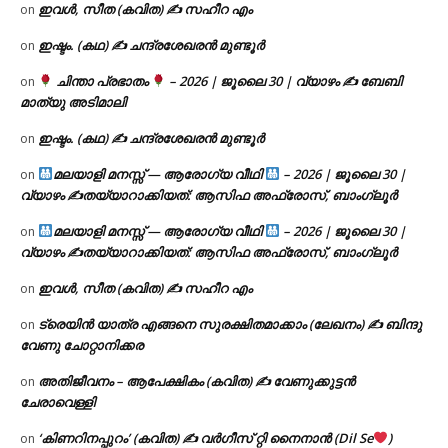
ഇവൾ, സീത (കവിത) ✍ സഹീറ എം
on
ഇഷ്ടം. (കഥ) ✍ ചന്ദ്രശേഖരൻ മുണ്ടൂർ
on
ചിന്താ പ്രഭാതം
– 2026 | ജൂലൈ 30 | വ്യാഴം ✍
ബേബി
on
മാത്യു അടിമാലി
ഇഷ്ടം. (കഥ) ✍ ചന്ദ്രശേഖരൻ മുണ്ടൂർ
on
മലയാളി മനസ്സ് — ആരോഗ്യ വീഥി
– 2026 | ജൂലൈ 30 |
on
വ്യാഴം ✍
തയ്യാറാക്കിയത്: ആസിഫ അഫ്രോസ്, ബാംഗ്ലൂർ
മലയാളി മനസ്സ് — ആരോഗ്യ വീഥി
– 2026 | ജൂലൈ 30 |
on
വ്യാഴം ✍
തയ്യാറാക്കിയത്: ആസിഫ അഫ്രോസ്, ബാംഗ്ലൂർ
ഇവൾ, സീത (കവിത) ✍ സഹീറ എം
on
ട്രെയിൻ യാത്ര എങ്ങനെ സുരക്ഷിതമാക്കാം (ലേഖനം) ✍ ബിന്ദു
on
വേണു ചോറ്റാനിക്കര
അതിജീവനം – ആപേക്ഷികം (കവിത) ✍ വേണുക്കുട്ടൻ
on
ചേരാവെള്ളി
‘കിണറിനപ്പുറം’ (കവിത) ✍ വർഗീസ് റ്റി നൈനാൻ (Dil Se
)
on