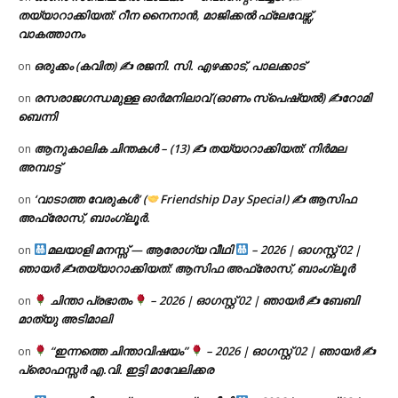
തയ്യാറാക്കിയത്: റീന നൈനാൻ, മാജിക്കൽ ഫ്ലേവേഴ്സ്,
വാകത്താനം
ഒരുക്കം (കവിത) ✍ രജനി. സി. എഴക്കാട്, പാലക്കാട്
on
രസരാജഗന്ധമുള്ള ഓർമനിലാവ് (ഓണം സ്‌പെഷ്യൽ) ✍റോമി
on
ബെന്നി
ആനുകാലിക ചിന്തകൾ – (13) ✍ തയ്യാറാക്കിയത്: നിർമല
on
അമ്പാട്ട്
‘വാടാത്ത വേരുകൾ’ (
Friendship Day Special) ✍ ആസിഫ
on
അഫ്രോസ്, ബാംഗ്ലൂർ.
മലയാളി മനസ്സ് — ആരോഗ്യ വീഥി
– 2026 | ഓഗസ്റ്റ് 02 |
on
ഞായർ ✍
തയ്യാറാക്കിയത്: ആസിഫ അഫ്രോസ്, ബാംഗ്ലൂർ
ചിന്താ പ്രഭാതം
– 2026 | ഓഗസ്റ്റ് 02 | ഞായർ ✍
ബേബി
on
മാത്യു അടിമാലി
“ഇന്നത്തെ ചിന്താവിഷയം”
– 2026 | ഓഗസ്റ്റ് 02 | ഞായർ ✍
on
പ്രൊഫസ്സർ എ.വി. ഇട്ടി മാവേലിക്കര