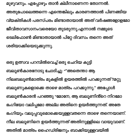
മുഴുവനും. എപ്പോഴും താൻ ക്ലീനാണെന്ന തോന്നൽ.
അതുപോലെത്തന്നെ എന്തെങ്കിലും കാരണത്താൽ പിണങ്ങിയ
വ്യക്തികൾ പരസ്പരം മിണ്ടാതായാൽ അത് വർഷങ്ങളോളമോ
ജീവിതാവസാനംവരെയോ തുടരുന്നു.എന്നാൽ നമ്മുടെ
ടെലിഫോൺ മിണ്ടാതായാൽ പിറ്റേ ദിവസം തന്നെ അത്
ശരിയാക്കിയെടുക്കുന്നു.
ഒരു ഉത്സവ പറമ്പിൽവെച്ച് ഒരു ചെറിയ കുട്ടി
ബലൂൺകാരനോടു ചോദിച്ചു: “”അതെന്താ ആ
നിലബലൂൺമാത്രം മുകളിൽ ഉയരത്തിൽ പറക്കുന്നത് ?മറ്റു
ബലൂണുകളൊക്കെ താഴെ മാത്രം പറക്കുന്നു.” അപ്പോൾ
ബലൂൺകാരൻ പറഞ്ഞു “മോനേ, ആ ബലൂണിൻ്റെ നിറമോ
ഭംഗിയോ വലിപ്പമോ അല്ല അതിനെ ഉയർത്തുന്നത്. അതേ
ഭംഗിയും വലുപ്പവുമൊക്കെയുള്ളവതന്നെ താഴെ തന്നെയാണ്.
നീല ബലൂണിനെ ഉയർത്തുന്നത് അതിനുള്ളിലെ വായുവാണ്.
അതിൽ മാത്രം ഹൈഡ്രിജനും ബാക്കിയുള്ളവയിൽ