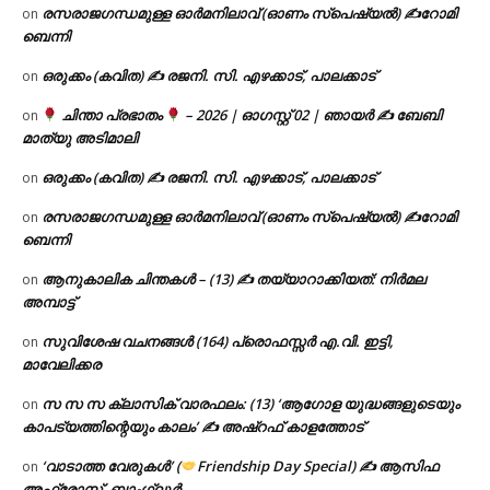
രസരാജഗന്ധമുള്ള ഓർമനിലാവ് (ഓണം സ്‌പെഷ്യൽ) ✍റോമി
on
ബെന്നി
ഒരുക്കം (കവിത) ✍ രജനി. സി. എഴക്കാട്, പാലക്കാട്
on
ചിന്താ പ്രഭാതം
– 2026 | ഓഗസ്റ്റ് 02 | ഞായർ ✍
ബേബി
on
മാത്യു അടിമാലി
ഒരുക്കം (കവിത) ✍ രജനി. സി. എഴക്കാട്, പാലക്കാട്
on
രസരാജഗന്ധമുള്ള ഓർമനിലാവ് (ഓണം സ്‌പെഷ്യൽ) ✍റോമി
on
ബെന്നി
ആനുകാലിക ചിന്തകൾ – (13) ✍ തയ്യാറാക്കിയത്: നിർമല
on
അമ്പാട്ട്
സുവിശേഷ വചനങ്ങൾ (164) പ്രൊഫസ്സർ എ.വി. ഇട്ടി,
on
മാവേലിക്കര
സ സ സ ക്ലാസിക് വാരഫലം: (13) ‘ആഗോള യുദ്ധങ്ങളുടെയും
on
കാപട്യത്തിന്റെയും കാലം’ ✍ അഷ്റഫ് കാളത്തോട്
‘വാടാത്ത വേരുകൾ’ (
Friendship Day Special) ✍ ആസിഫ
on
അഫ്രോസ്, ബാംഗ്ലൂർ.