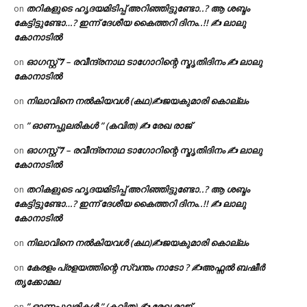
തറികളുടെ ഹൃദയമിടിപ്പ് അറിഞ്ഞിട്ടുണ്ടോ..? ആ ശബ്ദം
on
കേട്ടിട്ടുണ്ടോ…? ഇന്ന് ദേശീയ കൈത്തറി ദിനം..!! ✍ ലാലു
കോനാടിൽ
ഓഗസ്റ്റ് 𝟕 – രവീന്ദ്രനാഥ ടാഗോറിന്റെ സ്മൃതിദിനം ✍ ലാലു
on
കോനാടിൽ
നിലാവിനെ നൽകിയവൾ (കഥ)✍ജയകുമാരി കൊല്ലം
on
” ഓണപ്പുലരികൾ ” (കവിത) ✍ രേഖ രാജ്
on
ഓഗസ്റ്റ് 𝟕 – രവീന്ദ്രനാഥ ടാഗോറിന്റെ സ്മൃതിദിനം ✍ ലാലു
on
കോനാടിൽ
തറികളുടെ ഹൃദയമിടിപ്പ് അറിഞ്ഞിട്ടുണ്ടോ..? ആ ശബ്ദം
on
കേട്ടിട്ടുണ്ടോ…? ഇന്ന് ദേശീയ കൈത്തറി ദിനം..!! ✍ ലാലു
കോനാടിൽ
നിലാവിനെ നൽകിയവൾ (കഥ)✍ജയകുമാരി കൊല്ലം
on
കേരളം പ്രളയത്തിന്റെ സ്വന്തം നാടോ ? ✍️അഫ്സൽ ബഷീർ
on
തൃക്കോമല
” ഓണപ്പുലരികൾ ” (കവിത) ✍ രേഖ രാജ്
on