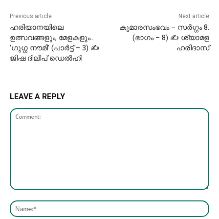
Previous article
Next article
ഹരിയാനയിലെ
കുമാരസംഭവം – സർഗ്ഗം 8.
ഉത്സവങ്ങളും, മേളകളും..
(ഭാഗം – 8) ✍ ശ്യാമള
‘ഗുഗ്ഗ നൗമി’ (പാർട്ട്‌ – 3) ✍
ഹരിദാസ്
ജിഷ ദിലീപ് ഡെൽഹി
LEAVE A REPLY
Comment:
Nam