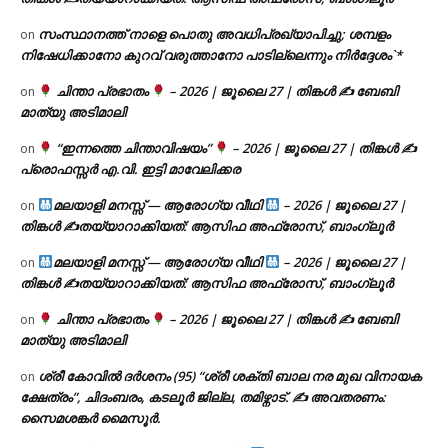
സംസ്ഥാനത്ത് നാളെ പൊതു അവധിപ്രഖ്യാപിച്ചു; ശമ്പളം
on
നിഷേധിക്കാനോ കുറവ് വരുത്താനോ പാടില്ലെന്നും നിർദ്ദേശം`*
ചിന്താ പ്രഭാതം
– 2026 | ജൂലൈ 27 | തിങ്കൾ ✍
ബേബി
on
മാത്യു അടിമാലി
“ഇന്നത്തെ ചിന്താവിഷയം”
– 2026 | ജൂലൈ 27 | തിങ്കൾ ✍
on
പ്രൊഫസ്സർ എ.വി. ഇട്ടി മാവേലിക്കര
മലയാളി മനസ്സ് — ആരോഗ്യ വീഥി
– 2026 | ജൂലൈ 27 |
on
തിങ്കൾ ✍
തയ്യാറാക്കിയത്: ആസിഫ അഫ്രോസ്, ബാംഗ്ലൂർ
മലയാളി മനസ്സ് — ആരോഗ്യ വീഥി
– 2026 | ജൂലൈ 27 |
on
തിങ്കൾ ✍
തയ്യാറാക്കിയത്: ആസിഫ അഫ്രോസ്, ബാംഗ്ലൂർ
ചിന്താ പ്രഭാതം
– 2026 | ജൂലൈ 27 | തിങ്കൾ ✍
ബേബി
on
മാത്യു അടിമാലി
ശ്രീ കോവിൽ ദർശനം (95) “ശ്രീ ശക്തി ബാല നര മുഖ വിനായക
on
ക്ഷേത്രം”, ചിദംബരം, കടലൂർ ജില്ല, തമിഴ്നാട്. ✍ അവതരണം:
സൈമശങ്കർ മൈസൂർ.