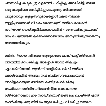
പ്രസവിച്ച്, കഷ്ടപ്പെട്ടു വളർത്തി, പഠിപ്പിച്ചു, ജോലികിട്ടി, നല്ല
ഒരു വധുവിനെ തേടിപ്പിടിച്ചുകെടുത്തു. സ്വന്തമായി
വരുമാനവും കുടുംബവുമായപ്പോൾ മകൻ നമ്മളെ
തള്ളിപ്പറഞ്ഞാൽ വിഷമം തോന്നരുത്. തൻ്റെ കടമകൾ
ഭംഗിയായി ചെയ്തുതീർക്കാനായതിൽ സന്തോഷിക്കുകയാണ്
നാം ചെയ്യണ്ടത്. കർമ്മഫലമാണ് നാം അനുഭവിക്കുന്നതെന്നു
സമാധാനിക്കുക.
ഗർഭിണിയായ സീതയെ ആരുടേയോ വാക്ക് കേട്ട് ശ്രീരാമൻ
വനത്തിൽ ഉപേക്ഷിച്ചു. അപ്പോൾ അവർ തികച്ചും
ഏകാകിനിയായി. തുടർന്ന് വാല്മീകി മഹർഷി തൻ്റെ
ആശ്രമത്തിൽ അഭയം നൽകി.പ്രസവവേദനായാൽ
വാവിട്ടുകരയുന്ന ദേവിയെ കണ്ടിട്ട് മഹർഷിക്കു
സഹിക്കാനായില്ല.ധർമ്മത്തിൻ്റെ രക്ഷകനായ
ശ്രീരാമനാണോ ഈ സാദ്ധ്വിയോട് ഇങ്ങനെ ചെയ്തത് എന്ന്
മഹർഷിയും ഒരു നിമിഷം ആലോചിച്ചു.- വിഷമിച്ചു.രാമനെ