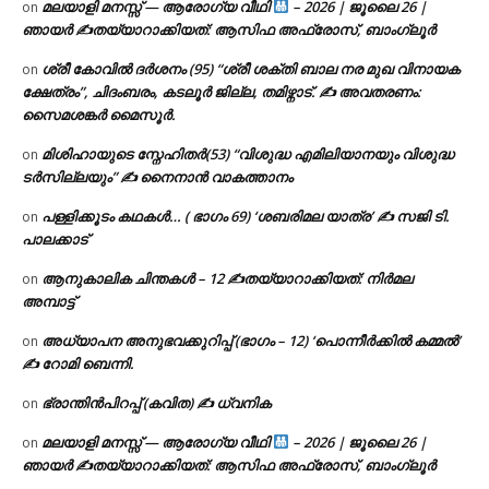
മലയാളി മനസ്സ് — ആരോഗ്യ വീഥി
– 2026 | ജൂലൈ 26 |
on
ഞായർ ✍
തയ്യാറാക്കിയത്: ആസിഫ അഫ്രോസ്, ബാംഗ്ലൂർ
ശ്രീ കോവിൽ ദർശനം (95) “ശ്രീ ശക്തി ബാല നര മുഖ വിനായക
on
ക്ഷേത്രം”, ചിദംബരം, കടലൂർ ജില്ല, തമിഴ്നാട്. ✍ അവതരണം:
സൈമശങ്കർ മൈസൂർ.
മിശിഹായുടെ സ്നേഹിതർ(53) “വിശുദ്ധ എമിലിയാനയും വിശുദ്ധ
on
ടര്‍സില്ലയും” ✍ നൈനാൻ വാകത്താനം
പള്ളിക്കൂടം കഥകൾ… ( ഭാഗം 69) ‘ശബരിമല യാത്ര’ ✍ സജി ടി.
on
പാലക്കാട്
ആനുകാലിക ചിന്തകൾ – 12 ✍തയ്യാറാക്കിയത്: നിർമല
on
അമ്പാട്ട്
അധ്യാപന അനുഭവക്കുറിപ്പ് (ഭാഗം – 12) ‘പൊന്നീർക്കിൽ കമ്മൽ’
on
✍ റോമി ബെന്നി.
ഭ്രാന്തിൻപിറപ്പ് (കവിത) ✍ ധ്വനിക
on
മലയാളി മനസ്സ് — ആരോഗ്യ വീഥി
– 2026 | ജൂലൈ 26 |
on
ഞായർ ✍
തയ്യാറാക്കിയത്: ആസിഫ അഫ്രോസ്, ബാംഗ്ലൂർ