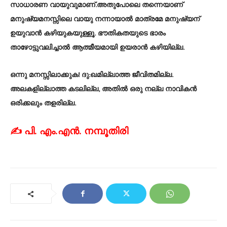
സാധാരണ വായുവുമാണ്.അതുപോലെ തന്നെയാണ്
മനുഷ്യമനസ്സിലെ വായു നന്നായാൽ മാത്രമേ മനുഷ്യന്
ഉയുവാൻ കഴിയുകയുള്ളൂ. ഭൗതികതയുടെ ഭാരം
താഴോട്ടുവലിച്ചാൽ ആത്മീയമായി ഉയരാൻ കഴിയില്ല.
ഒന്നു മനസ്സിലാക്കുക! ദു:ഖമില്ലാത്ത ജീവിതമില്ല.
അലകളില്ലാത്ത കടലില്ല, അതിൽ ഒരു നല്ല നാവികൻ
ഒരിക്കലും തളരില്ല.
✍ പി. എം.എൻ. നമ്പൂതിരി