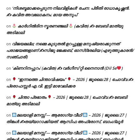
‘നിശബ്ദമാക്കപ്പെടുന്ന നിലവിളികൾ’ രചന: പ്രീതി രാധാകൃഷ്ണൻ.
on
✍ കവിത അവലോകനം: മായ അനൂപ്
കാർഗിൽദിന സ്മരണഞ്ജലി
(കവിത) ✍ ബേബി മാത്യു
on
അടിമാലി
വിജയമല്ല; നമ്മെ കൂടുതൽ ഉറപ്പുള്ള മനുഷ്യരാക്കുന്നത്
on
പരാജയങ്ങളാണ് ✍️സിജു ജേക്കബ്, ഓസ്‌ട്രേലിയ (എഴുത്തുകാരൻ/
സഞ്ചാരി)
‘കിണറിനപ്പുറം’ (കവിത) ✍ വർഗീസ് റ്റി നൈനാൻ (Dil Se
)
on
“ഇന്നത്തെ ചിന്താവിഷയം”
– 2026 | ജൂലൈ 28 | ചൊവ്വ ✍
on
പ്രൊഫസ്സർ എ.വി. ഇട്ടി മാവേലിക്കര
ചിന്താ പ്രഭാതം
– 2026 | ജൂലൈ 28 | ചൊവ്വ ✍
ബേബി
on
മാത്യു അടിമാലി
മലയാളി മനസ്സ് — ആരോഗ്യ വീഥി
– 2026 | ജൂലൈ 27 |
on
തിങ്കൾ ✍
തയ്യാറാക്കിയത്: ആസിഫ അഫ്രോസ്, ബാംഗ്ലൂർ
മലയാളി മനസ്സ് — ആരോഗ്യ വീഥി
– 2026 | ജൂലൈ 27 |
on
തിങ്കൾ ✍
തയ്യാറാക്കിയത്: ആസിഫ അഫ്രോസ്, ബാംഗ്ലൂർ