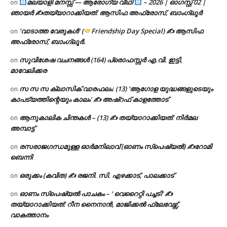
മലയാളി മനസ്സ് — ആരോഗ്യ വീഥി
– 2026 | ഓഗസ്റ്റ് 02 |
on
ഞായർ ✍
തയ്യാറാക്കിയത്: ആസിഫ അഫ്രോസ്, ബാംഗ്ലൂർ
‘വാടാത്ത വേരുകൾ’ (
Friendship Day Special) ✍ ആസിഫ
on
അഫ്രോസ്, ബാംഗ്ലൂർ.
സുവിശേഷ വചനങ്ങൾ (164) പ്രൊഫസ്സർ എ.വി. ഇട്ടി,
on
മാവേലിക്കര
സ സ സ ക്ലാസിക് വാരഫലം: (13) ‘ആഗോള യുദ്ധങ്ങളുടെയും
on
കാപട്യത്തിന്റെയും കാലം’ ✍ അഷ്റഫ് കാളത്തോട്
ആനുകാലിക ചിന്തകൾ – (13) ✍ തയ്യാറാക്കിയത്: നിർമല
on
അമ്പാട്ട്
രസരാജഗന്ധമുള്ള ഓർമനിലാവ് (ഓണം സ്‌പെഷ്യൽ) ✍റോമി
on
ബെന്നി
ഒരുക്കം (കവിത) ✍ രജനി. സി. എഴക്കാട്, പാലക്കാട്
on
ഓണം സ്പെഷ്യൽ പാചകം – ‘ വെറൈറ്റി പച്ചടി’ ✍
on
തയ്യാറാക്കിയത്: റീന നൈനാൻ, മാജിക്കൽ ഫ്ലേവേഴ്സ്,
വാകത്താനം