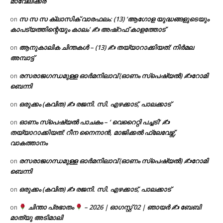
മാവേലിക്കര
സ സ സ ക്ലാസിക് വാരഫലം: (13) ‘ആഗോള യുദ്ധങ്ങളുടെയും
on
കാപട്യത്തിന്റെയും കാലം’ ✍ അഷ്റഫ് കാളത്തോട്
ആനുകാലിക ചിന്തകൾ – (13) ✍ തയ്യാറാക്കിയത്: നിർമല
on
അമ്പാട്ട്
രസരാജഗന്ധമുള്ള ഓർമനിലാവ് (ഓണം സ്‌പെഷ്യൽ) ✍റോമി
on
ബെന്നി
ഒരുക്കം (കവിത) ✍ രജനി. സി. എഴക്കാട്, പാലക്കാട്
on
ഓണം സ്പെഷ്യൽ പാചകം – ‘ വെറൈറ്റി പച്ചടി’ ✍
on
തയ്യാറാക്കിയത്: റീന നൈനാൻ, മാജിക്കൽ ഫ്ലേവേഴ്സ്,
വാകത്താനം
രസരാജഗന്ധമുള്ള ഓർമനിലാവ് (ഓണം സ്‌പെഷ്യൽ) ✍റോമി
on
ബെന്നി
ഒരുക്കം (കവിത) ✍ രജനി. സി. എഴക്കാട്, പാലക്കാട്
on
ചിന്താ പ്രഭാതം
– 2026 | ഓഗസ്റ്റ് 02 | ഞായർ ✍
ബേബി
on
മാത്യു അടിമാലി