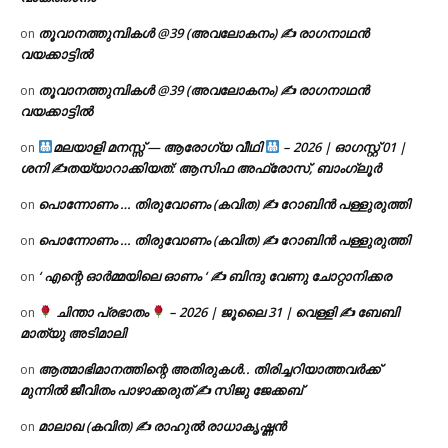
തൂവാനത്തുമ്പികൾ @39 (അവലോകനം) ✍ രാഗനാഥൻ
on
വയക്കാട്ടിൽ
തൂവാനത്തുമ്പികൾ @39 (അവലോകനം) ✍ രാഗനാഥൻ
on
വയക്കാട്ടിൽ
മലയാളി മനസ്സ് — ആരോഗ്യ വീഥി
– 2026 | ഓഗസ്റ്റ് 01 |
on
ശനി ✍
തയ്യാറാക്കിയത്: ആസിഫ അഫ്രോസ്, ബാംഗ്ലൂർ
പൊന്നോണം … തിരുവോണം (കവിത) ✍ റോബിൻ പള്ളുരുത്തി
on
പൊന്നോണം … തിരുവോണം (കവിത) ✍ റോബിൻ പള്ളുരുത്തി
on
‘ എന്റെ ഓർമ്മയിലെ ഓണം ‘ ✍ ബിന്ദു വേണു ചോറ്റാനിക്കര
on
ചിന്താ പ്രഭാതം
– 2026 | ജൂലൈ 31 | വെള്ളി ✍
ബേബി
on
മാത്യു അടിമാലി
ആത്മാഭിമാനത്തിന്റെ അതിരുകൾ.. തിരിച്ചറിയാത്തവർക്ക്
on
മുന്നിൽ ജീവിതം പാഴാക്കരുത് ✍️ സിജു ജേക്കബ്
മാലാഖ (കവിത) ✍ രാഹുൽ രാധാകൃഷ്ണൻ
on