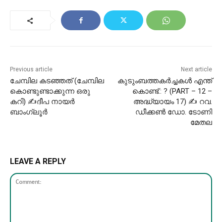
Previous article
Next article
ചേമ്പില കടഞ്ഞത് (ചേമ്പില
കുടുംബത്തകർച്ചകൾ എന്ത്
കൊണ്ടുണ്ടാക്കുന്ന ഒരു
കൊണ്ട്.: ? (PART – 12 –
കറി) ✍ദീപ നായർ
അദ്ധ്യായം 17) ✍ റവ.
ബാംഗ്ലൂർ
ഡീക്കൺ ഡോ. ടോണി
മേതല
LEAVE A REPLY