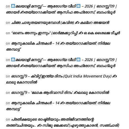
മലയാളി മനസ്സ് — ആരോഗ്യ വീഥി
– 2026 | ഓഗസ്റ്റ് 09 |
on
ഞായർ ✍
തയ്യാറാക്കിയത്: ആസിഫ അഫ്രോസ്, ബാംഗ്ലൂർ
ചിങ്ങ ചാരുതയണയുമ്പോൾ (കവിത) ✍ കല്ലറ അജയൻ
on
“ഓണം അന്നും ഇന്നും” (ഓർമ്മക്കുറിപ്പ്) ✍ ഒ.കെ.ശൈലജ ടീച്ചർ
on
ആനുകാലിക ചിന്തകൾ – 14 ✍ തയ്യാറാക്കിയത്: നിർമല
on
അമ്പാട്ട്
മലയാളി മനസ്സ് — ആരോഗ്യ വീഥി
– 2026 | ഓഗസ്റ്റ് 09 |
on
ഞായർ ✍
തയ്യാറാക്കിയത്: ആസിഫ അഫ്രോസ്, ബാംഗ്ലൂർ
ഓഗസ്റ്റ് 9 – ക്വിറ്റ് ഇന്ത്യ ദിനം (Quit India Movement Day) ✍
on
ലാലു കോനാടിൽ
ഓഗസ്റ്റ് 9 – ‘ലോക ആദിവാസി ദിനം’ ✍️ലാലു കോനാടിൽ
on
ആനുകാലിക ചിന്തകൾ – 14 ✍ തയ്യാറാക്കിയത്: നിർമല
on
അമ്പാട്ട്
പ്രതീക്ഷയുടെ രാഷ്ട്രീയവും അതിജീവനത്തിന്റെ
on
തത്ത്വചിന്തയും.. ✍️ സിജു ജേക്കബ് (എഴുത്തുകാരൻ, സഞ്ചാരി)