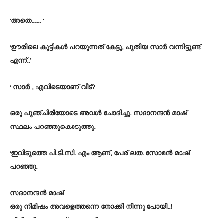
‘അതെ..….. ‘
‘ഊരിലെ കുട്ടികൾ പറയുന്നത് കേട്ടു, പുതിയ സാർ വന്നിട്ടുണ്ട്
എന്ന്..’
‘ സാർ , എവിടെയാണ് വീട്?
ഒരു പുഞ്ചിരിയോടെ അവൾ ചോദിച്ചു. സദാനന്ദൻ മാഷ്
സ്ഥലം പറഞ്ഞുകൊടുത്തു.
‘ഇവിടുത്തെ പി.ടി.സി. എം ആണ്, പേര് ലത. സോമൻ മാഷ്
പറഞ്ഞു.
സദാനന്ദൻ മാഷ്
ഒരു നിമിഷം അവളെത്തന്നെ നോക്കി നിന്നു പോയി..!