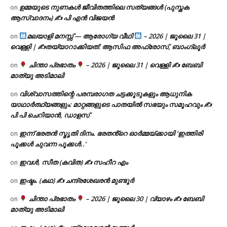
ഉമ്മയുടെ നുണകൾ ജീവിതത്തിലെ സത്യങ്ങൾ (പുസ്തക
on
ആസ്വാദനം) ✍ പി എൻ വിജയൻ
മലയാളി മനസ്സ് — ആരോഗ്യ വീഥി
– 2026 | ജൂലൈ 31 |
on
വെള്ളി | ✍
തയ്യാറാക്കിയത്: ആസിഫ അഫ്രോസ്, ബാംഗ്ലൂർ
ചിന്താ പ്രഭാതം
– 2026 | ജൂലൈ 31 | വെള്ളി ✍
ബേബി
on
മാത്യു അടിമാലി
വിശ്വാസത്തിന്റെ പരമ്പരാഗത ചട്ടക്കൂടുകളും ആധുനിക
on
യാഥാർത്ഥ്യങ്ങളും: മാറ്റങ്ങളുടെ പാതയിൽ സഭയും സമൂഹവും ✍
പി പി ചെറിയാൻ, ഡാളസ്
ഇന്ന് ഭരതൻ സ്മൃതി ദിനം. ഭരതൻ്റെ ഓർമ്മയ്ക്കായി ‘ഇത്തിരി
on
പൂക്കൾ ചുവന്ന പൂക്കൾ..’
ഇവൾ, സീത (കവിത) ✍ സഹീറ എം
on
ഇഷ്ടം. (കഥ) ✍ ചന്ദ്രശേഖരൻ മുണ്ടൂർ
on
ചിന്താ പ്രഭാതം
– 2026 | ജൂലൈ 30 | വ്യാഴം ✍
ബേബി
on
മാത്യു അടിമാലി