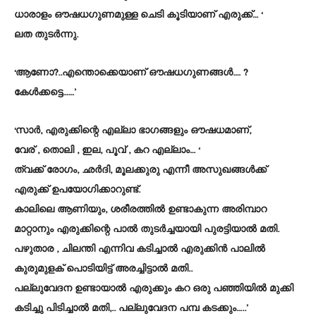
ധാരാളം ഔഷധഗുണമുള്ള ചെടി കൂടിയാണ് എരുക്ക്… ‘
ലത തുടർന്നു.
‘ആണോ?..എന്തൊക്കെയാണ് ഔഷധഗുണങ്ങൾ.… ?
കേൾക്കട്ടെ……’
‘സാർ, എരുക്കിന്റെ എല്ലാ ഭാഗങ്ങളും ഔഷധമാണ്,
വേര് , തൊലി , ഇല, പൂവ് , കറ എല്ലാം… ‘
ത്വക്ക് രോഗം, ഛർദി, മൂലക്കുരു എന്നീ അസുഖങ്ങൾക്ക്
എരുക്ക് ഉപയോഗിക്കാറുണ്ട്.
കാലിലെ ആണിയും, ശരീരത്തിൽ ഉണ്ടാകുന്ന അരിമ്പാറ
മാറ്റാനും എരുക്കിന്റെ പാൽ തുടർച്ചയായി പുരട്ടിയാൽ മതി.
പഴുതാര , ചിലന്തി എന്നിവ കടിച്ചാൽ എരുക്കിൻ പാലിൽ
കുരുമുളക് പൊടിയിട്ട് അരച്ചിട്ടാൽ മതി..
പല്ലുവേദന ഉണ്ടായാൽ എരുക്കും കറ ഒരു പഞ്ഞിയിൽ മുക്കി
കടിച്ചു പിടിച്ചാൽ മതി,.. പല്ലുവേദന പമ്പ കടക്കും…..’