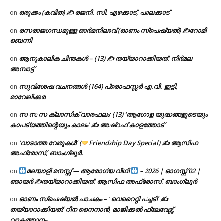
ഒരുക്കം (കവിത) ✍ രജനി. സി. എഴക്കാട്, പാലക്കാട്
on
രസരാജഗന്ധമുള്ള ഓർമനിലാവ് (ഓണം സ്‌പെഷ്യൽ) ✍റോമി
on
ബെന്നി
ആനുകാലിക ചിന്തകൾ – (13) ✍ തയ്യാറാക്കിയത്: നിർമല
on
അമ്പാട്ട്
സുവിശേഷ വചനങ്ങൾ (164) പ്രൊഫസ്സർ എ.വി. ഇട്ടി,
on
മാവേലിക്കര
സ സ സ ക്ലാസിക് വാരഫലം: (13) ‘ആഗോള യുദ്ധങ്ങളുടെയും
on
കാപട്യത്തിന്റെയും കാലം’ ✍ അഷ്റഫ് കാളത്തോട്
‘വാടാത്ത വേരുകൾ’ (
Friendship Day Special) ✍ ആസിഫ
on
അഫ്രോസ്, ബാംഗ്ലൂർ.
മലയാളി മനസ്സ് — ആരോഗ്യ വീഥി
– 2026 | ഓഗസ്റ്റ് 02 |
on
ഞായർ ✍
തയ്യാറാക്കിയത്: ആസിഫ അഫ്രോസ്, ബാംഗ്ലൂർ
ഓണം സ്പെഷ്യൽ പാചകം – ‘ വെറൈറ്റി പച്ചടി’ ✍
on
തയ്യാറാക്കിയത്: റീന നൈനാൻ, മാജിക്കൽ ഫ്ലേവേഴ്സ്,
വാകത്താനം