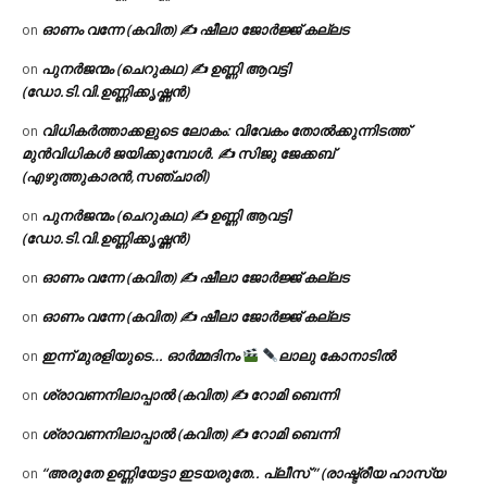
ഓണം വന്നേ (കവിത) ✍ ഷീലാ ജോർജ്ജ് കല്ലട
on
പുനർജന്മം (ചെറുകഥ) ✍ ഉണ്ണി ആവട്ടി
on
(ഡോ.ടി.വി.ഉണ്ണിക്കൃഷ്ണൻ)
വിധികർത്താക്കളുടെ ലോകം: വിവേകം തോൽക്കുന്നിടത്ത്
on
മുൻവിധികൾ ജയിക്കുമ്പോൾ. ✍️ സിജു ജേക്കബ്
(എഴുത്തുകാരൻ,സഞ്ചാരി)
പുനർജന്മം (ചെറുകഥ) ✍ ഉണ്ണി ആവട്ടി
on
(ഡോ.ടി.വി.ഉണ്ണിക്കൃഷ്ണൻ)
ഓണം വന്നേ (കവിത) ✍ ഷീലാ ജോർജ്ജ് കല്ലട
on
ഓണം വന്നേ (കവിത) ✍ ഷീലാ ജോർജ്ജ് കല്ലട
on
ഇന്ന് മുരളിയുടെ… ഓർമ്മദിനം
ലാലു കോനാടിൽ
on
ശ്രാവണനിലാപ്പാൽ (കവിത) ✍ റോമി ബെന്നി
on
ശ്രാവണനിലാപ്പാൽ (കവിത) ✍ റോമി ബെന്നി
on
“അരുതേ ഉണ്ണിയേട്ടാ ഇടയരുതേ.. പ്ലീസ് ” (രാഷ്ട്രീയ ഹാസ്യ
on