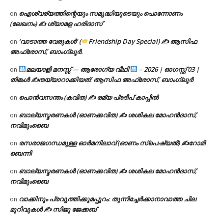
ഐശ്വര്യത്തിന്റെയും സമൃദ്ധിയുടെയും പൊന്നോണം
on
(ലേഖനം) ✍ ശ്യാമള ഹരിദാസ്
‘വാടാത്ത വേരുകൾ’ (
Friendship Day Special) ✍ ആസിഫ
on
അഫ്രോസ്, ബാംഗ്ലൂർ.
മലയാളി മനസ്സ് — ആരോഗ്യ വീഥി
– 2026 | ഓഗസ്റ്റ് 03 |
on
തിങ്കൾ ✍
തയ്യാറാക്കിയത്: ആസിഫ അഫ്രോസ്, ബാംഗ്ലൂർ
പൊൻവസന്തം (കവിത) ✍ രമ്യ പ്രദീപ് കാപ്പിൽ
on
ബാല്യസ്മരണകൾ (ഓണക്കവിത) ✍ ശശികല മോഹൻദാസ്,
on
നവിമുംബൈ
രസരാജഗന്ധമുള്ള ഓർമനിലാവ് (ഓണം സ്‌പെഷ്യൽ) ✍റോമി
on
ബെന്നി
ബാല്യസ്മരണകൾ (ഓണക്കവിത) ✍ ശശികല മോഹൻദാസ്,
on
നവിമുംബൈ
വാക്കിനും പ്രവൃത്തിക്കുമപ്പുറം: തുന്നിച്ചേർക്കാനാവാത്ത ചില
on
മുറിവുകൾ ✍️ സിജു ജേക്കബ്