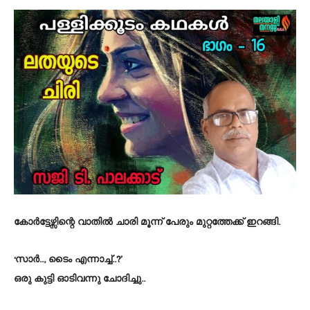
കോർട്ടേഴ്സിന്റെ വാതിൽ ചാരി മൂന്ന് പേരും മുറ്റത്തേക്ക് ഇറങ്ങി.
‘സാർ.., ടൈം എന്നാച്ച്..?’
ഒരു കുട്ടി ഓടിവന്നു ചോദിച്ചു..