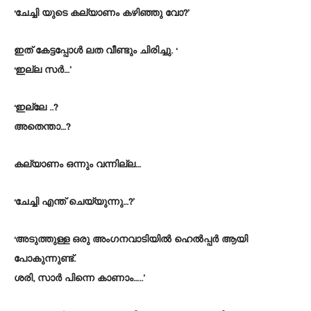
‘ചേച്ചി യുടെ കല്യാണം കഴിഞ്ഞു വോ?’
ഇത് കേട്ടപ്പോൾ ലത വീണ്ടും ചിരിച്ചു. ‘
‘ഇല്ല സർ…’
‘ഇല്ലേ ..?
അതെന്താ…?
കല്യാണം ഒന്നും വന്നില്ല…
‘ചേച്ചി എന്ത് ചെയ്യുന്നു…?’
‘അടുത്തുള്ള ഒരു അംഗനവാടിയിൽ ഹെൽപ്പർ ആയി
പോകുന്നുണ്ട്.
ശരി, സാർ പിന്നെ കാണാം…..’