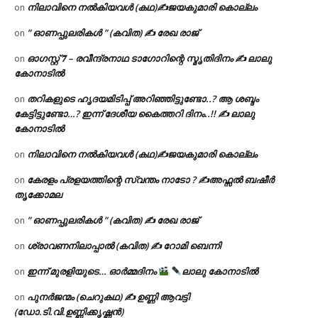
നിലാവിനെ നൽകിയവൾ (കഥ)✍ജയകുമാരി കൊല്ലം
on
” ഓണപ്പുലരികൾ ” (കവിത) ✍ രേഖ രാജ്
on
ഓഗസ്റ്റ് 𝟕 – രവീന്ദ്രനാഥ ടാഗോറിന്റെ സ്മൃതിദിനം ✍ ലാലു
on
കോനാടിൽ
തറികളുടെ ഹൃദയമിടിപ്പ് അറിഞ്ഞിട്ടുണ്ടോ..? ആ ശബ്ദം
on
കേട്ടിട്ടുണ്ടോ…? ഇന്ന് ദേശീയ കൈത്തറി ദിനം..!! ✍ ലാലു
കോനാടിൽ
നിലാവിനെ നൽകിയവൾ (കഥ)✍ജയകുമാരി കൊല്ലം
on
കേരളം പ്രളയത്തിന്റെ സ്വന്തം നാടോ ? ✍️അഫ്സൽ ബഷീർ
on
തൃക്കോമല
” ഓണപ്പുലരികൾ ” (കവിത) ✍ രേഖ രാജ്
on
ശ്രാവണനിലാപ്പാൽ (കവിത) ✍ റോമി ബെന്നി
on
ഇന്ന് മുരളിയുടെ… ഓർമ്മദിനം
ലാലു കോനാടിൽ
on
പുനർജന്മം (ചെറുകഥ) ✍ ഉണ്ണി ആവട്ടി
on
(ഡോ.ടി.വി.ഉണ്ണിക്കൃഷ്ണൻ)