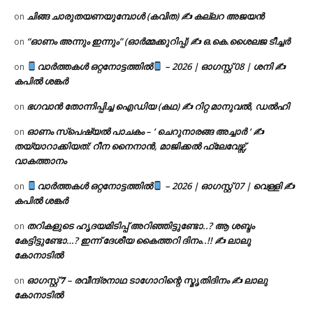
ചിങ്ങ ചാരുതയണയുമ്പോൾ (കവിത) ✍ കല്ലറ അജയൻ
on
“ഓണം അന്നും ഇന്നും” (ഓർമ്മക്കുറിപ്പ്) ✍ ഒ.കെ.ശൈലജ ടീച്ചർ
on
വാർത്തകൾ ഒറ്റനോട്ടത്തിൽ
– 2026 | ഓഗസ്റ്റ് 08 | ശനി ✍
on
കപിൽ ശങ്കർ
ഭഗവാൻ തോന്നിപ്പിച്ച ഐഡിയ (കഥ) ✍ റിറ്റ മാനുവൽ, ഡൽഹി
on
ഓണം സ്പെഷ്യൽ പാചകം – ‘ ചെറുനാരങ്ങ അച്ചാർ ‘ ✍
on
തയ്യാറാക്കിയത്: റീന നൈനാൻ, മാജിക്കൽ ഫ്ലേവേഴ്സ്,
വാകത്താനം
വാർത്തകൾ ഒറ്റനോട്ടത്തിൽ
– 2026 | ഓഗസ്റ്റ് 07 | വെള്ളി ✍
on
കപിൽ ശങ്കർ
തറികളുടെ ഹൃദയമിടിപ്പ് അറിഞ്ഞിട്ടുണ്ടോ..? ആ ശബ്ദം
on
കേട്ടിട്ടുണ്ടോ…? ഇന്ന് ദേശീയ കൈത്തറി ദിനം..!! ✍ ലാലു
കോനാടിൽ
ഓഗസ്റ്റ് 𝟕 – രവീന്ദ്രനാഥ ടാഗോറിന്റെ സ്മൃതിദിനം ✍ ലാലു
on
കോനാടിൽ