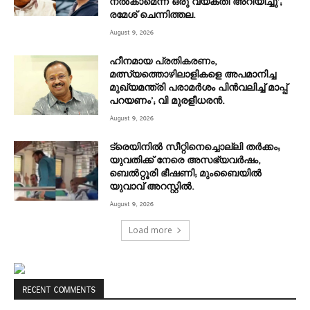
നൽകാമെന്ന് ഒരു വ്യക്തി അറിയിച്ചു’;
രമേശ് ചെന്നിത്തല.
August 9, 2026
ഹീനമായ പ്രതികരണം,
മത്സ്യത്തൊഴിലാളികളെ അപമാനിച്ച
മുഖ്യമന്ത്രി പരാമർശം പിൻവലിച്ച് മാപ്പ്
പറയണം’; വി മുരളീധരൻ.
August 9, 2026
ട്രെയിനിൽ സീറ്റിനെച്ചൊല്ലി തർക്കം;
യുവതിക്ക് നേരെ അസഭ്യവർഷം,
ബെൽറ്റൂരി ഭീഷണി; മുംബൈയിൽ
യുവാവ് അറസ്റ്റിൽ.
August 9, 2026
Load more
RECENT COMMENTS