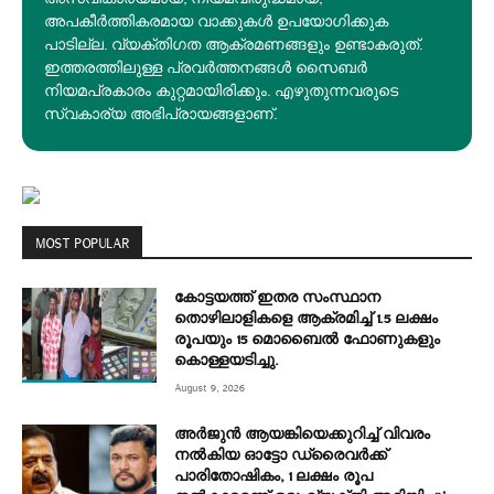
അപകീര്‍ത്തികരമായ വാക്കുകൾ ഉപയോഗിക്കുക
പാടില്ല. വ്യക്തിഗത ആക്രമണങ്ങളും ഉണ്ടാകരുത്.
ഇത്തരത്തിലുള്ള പ്രവർത്തനങ്ങൾ സൈബർ
നിയമപ്രകാരം കുറ്റമായിരിക്കും. എഴുതുന്നവരുടെ
സ്വകാര്യ അഭിപ്രായങ്ങളാണ്.
MOST POPULAR
കോട്ടയത്ത് ഇതര സംസ്ഥാന
തൊഴിലാളികളെ ആക്രമിച്ച് 1.5 ലക്ഷം
രൂപയും 15 മൊബൈൽ ഫോണുകളും
കൊള്ളയടിച്ചു.
August 9, 2026
അർജുൻ ആയങ്കിയെക്കുറിച്ച് വിവരം
നൽകിയ ഓട്ടോ ഡ്രൈവർക്ക്
പാരിതോഷികം, 1 ലക്ഷം രൂപ