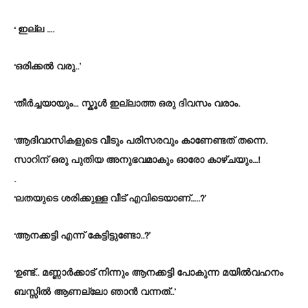
‘ ഇല്ല ….
‘ഒരിക്കൽ വരു..’
‘തീർച്ചയായും… സ്കൂൾ ഇല്ലാത്ത ഒരു ദിവസം വരാം.
‘ആദിവാസികളുടെ വീടും പരിസരവും കാണേണ്ടത് തന്നെ.
സാറിന് ഒരു പുതിയ അനുഭവമാകും ഓരോ കാഴ്ചയും…!
.
‘ലതയുടെ ശരിക്കുള്ള വീട് എവിടെയാണ്…..?’
‘ആനക്കട്ടി എന്ന് കേട്ടിട്ടുണ്ടോ..?’
‘ഉണ്ട്.. മണ്ണാർക്കാട് നിന്നും ആനക്കട്ടി പോകുന്ന മയിൽവഹനം
ബസ്സിൽ ആണല്ലോ ഞാൻ വന്നത്..’