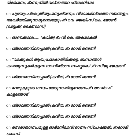
വിമർശനം) ✍സുനിൽ വല്ലാത്തറ ഫ്ലോറിഡാ
പുഴയും പ്രകൃതിയും മനുഷ്യനും: വിവേകമില്ലാത്ത നയങ്ങളും
on
ആവർത്തിക്കുന്ന ദുരന്തങ്ങളും ✍ റവ. ജെയിംസ് കെ. ജോൺ
(ലബ്ബക്ക്, ടെക്സാസ്)
ഓണക്കാലം….. (കവിത) ✍ വി.കെ. അശോകൻ
on
ശ്രാവണനിലാപ്പാൽ (കവിത) ✍ റോമി ബെന്നി
on
“വാക്കുകൾ ആയുധമാകാതിരിക്കട്ടെ: ബന്ധങ്ങൾ
on
കാത്തുസൂക്ഷിക്കുന്ന നവവിമർശന സംസ്കാരം” ✍️ സിജു ജേക്കബ്
ശ്രാവണനിലാപ്പാൽ (കവിത) ✍ റോമി ബെന്നി
on
വേരുകളുടെ ഗന്ധം തേടുന്ന തിരുവോണം ✍ അഷ്റഫ്
on
കാളത്തോട്
ശ്രാവണനിലാപ്പാൽ (കവിത) ✍ റോമി ബെന്നി
on
ശ്രാവണനിലാപ്പാൽ (കവിത) ✍ റോമി ബെന്നി
on
രസരാജഗന്ധമുള്ള ഓർമനിലാവ് (ഓണം സ്‌പെഷ്യൽ) ✍റോമി
on
ബെന്നി