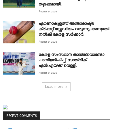
തുടക്കമായി.
August 9, 2026
എറണാകുളത്ത് അന്താരാഷ്ട്ര
ക്രിക്കറ്റ് സ്റ്റേഡിയം വരുന്നു; അനുമതി
നൽകി കേരള സർക്കാർ.
August 9, 2026
കേരള സംസ്ഥാന തായ്‌ക്വൊണ്ടോ
ചാമ്പ്യൻഷിപ്പ്: സാത്വിക്
എൻ.എയ്ക്ക് വെള്ളി.
August 9, 2026
Load more
RECENT COMMENTS