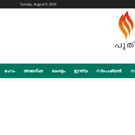
Sunday, August 9, 2026
ഹോം
അമേരിക്ക
കേരളം
ഇന്ത്യ
സ്പെഷ്യൽ
നാ