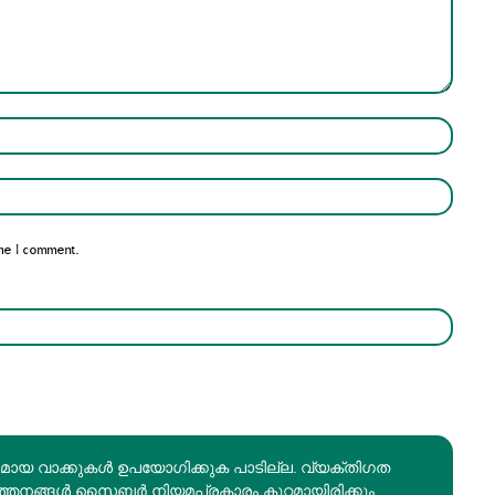
Name:*
Email:*
me I comment.
രമായ വാക്കുകൾ ഉപയോഗിക്കുക പാടില്ല. വ്യക്തിഗത
ത്തനങ്ങൾ സൈബർ നിയമപ്രകാരം കുറ്റമായിരിക്കും.