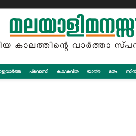
ട്ടുവാർത്ത
പ്രവാസി
കഥ/കവിത
യാത്ര
മതം
സിന