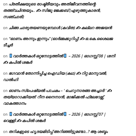
പ്രതീക്ഷയുടെ രാഷ്ട്രീയവും അതിജീവനത്തിന്റെ
on
തത്ത്വചിന്തയും.. ✍️ സിജു ജേക്കബ് (എഴുത്തുകാരൻ,
സഞ്ചാരി)
ചിങ്ങ ചാരുതയണയുമ്പോൾ (കവിത) ✍ കല്ലറ അജയൻ
on
“ഓണം അന്നും ഇന്നും” (ഓർമ്മക്കുറിപ്പ്) ✍ ഒ.കെ.ശൈലജ
on
ടീച്ചർ
വാർത്തകൾ ഒറ്റനോട്ടത്തിൽ
– 2026 | ഓഗസ്റ്റ് 08 | ശനി
on
✍
കപിൽ ശങ്കർ
ഭഗവാൻ തോന്നിപ്പിച്ച ഐഡിയ (കഥ) ✍ റിറ്റ മാനുവൽ,
on
ഡൽഹി
ഓണം സ്പെഷ്യൽ പാചകം – ‘ ചെറുനാരങ്ങ അച്ചാർ ‘ ✍
on
തയ്യാറാക്കിയത്: റീന നൈനാൻ, മാജിക്കൽ ഫ്ലേവേഴ്സ്,
വാകത്താനം
വാർത്തകൾ ഒറ്റനോട്ടത്തിൽ
– 2026 | ഓഗസ്റ്റ് 07 |
on
വെള്ളി ✍
കപിൽ ശങ്കർ
തറികളുടെ ഹൃദയമിടിപ്പ് അറിഞ്ഞിട്ടുണ്ടോ..? ആ ശബ്ദം
on