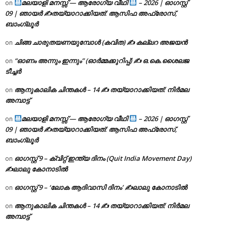
മലയാളി മനസ്സ് — ആരോഗ്യ വീഥി
– 2026 | ഓഗസ്റ്റ്
on
09 | ഞായർ ✍
തയ്യാറാക്കിയത്: ആസിഫ അഫ്രോസ്,
ബാംഗ്ലൂർ
ചിങ്ങ ചാരുതയണയുമ്പോൾ (കവിത) ✍ കല്ലറ അജയൻ
on
“ഓണം അന്നും ഇന്നും” (ഓർമ്മക്കുറിപ്പ്) ✍ ഒ.കെ.ശൈലജ
on
ടീച്ചർ
ആനുകാലിക ചിന്തകൾ – 14 ✍ തയ്യാറാക്കിയത്: നിർമല
on
അമ്പാട്ട്
മലയാളി മനസ്സ് — ആരോഗ്യ വീഥി
– 2026 | ഓഗസ്റ്റ്
on
09 | ഞായർ ✍
തയ്യാറാക്കിയത്: ആസിഫ അഫ്രോസ്,
ബാംഗ്ലൂർ
ഓഗസ്റ്റ് 9 – ക്വിറ്റ് ഇന്ത്യ ദിനം (Quit India Movement Day)
on
✍ലാലു കോനാടിൽ
ഓഗസ്റ്റ് 9 – ‘ലോക ആദിവാസി ദിനം’ ✍️ലാലു കോനാടിൽ
on
ആനുകാലിക ചിന്തകൾ – 14 ✍ തയ്യാറാക്കിയത്: നിർമല
on
അമ്പാട്ട്