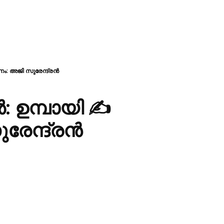
ം: അജി സുരേന്ദ്രൻ
: ഉമ്പായി ✍
േന്ദ്രൻ