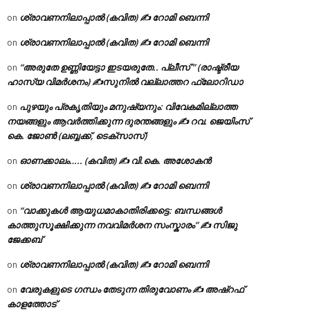
ശ്രാവണനിലാപ്പാൽ (കവിത) ✍ റോമി ബെന്നി
on
ശ്രാവണനിലാപ്പാൽ (കവിത) ✍ റോമി ബെന്നി
on
“അരുതേ ഉണ്ണിയേട്ടാ ഇടയരുതേ.. പ്ലീസ് ” (രാഷ്ട്രീയ
on
ഹാസ്യ വിമർശനം) ✍സുനിൽ വല്ലാത്തറ ഫ്ലോറിഡാ
പുഴയും പ്രകൃതിയും മനുഷ്യനും: വിവേകമില്ലാത്ത
on
നയങ്ങളും ആവർത്തിക്കുന്ന ദുരന്തങ്ങളും ✍ റവ. ജെയിംസ്
കെ. ജോൺ (ലബ്ബക്ക്, ടെക്സാസ്)
ഓണക്കാലം….. (കവിത) ✍ വി.കെ. അശോകൻ
on
ശ്രാവണനിലാപ്പാൽ (കവിത) ✍ റോമി ബെന്നി
on
“വാക്കുകൾ ആയുധമാകാതിരിക്കട്ടെ: ബന്ധങ്ങൾ
on
കാത്തുസൂക്ഷിക്കുന്ന നവവിമർശന സംസ്കാരം” ✍️ സിജു
ജേക്കബ്
ശ്രാവണനിലാപ്പാൽ (കവിത) ✍ റോമി ബെന്നി
on
വേരുകളുടെ ഗന്ധം തേടുന്ന തിരുവോണം ✍ അഷ്റഫ്
on
കാളത്തോട്