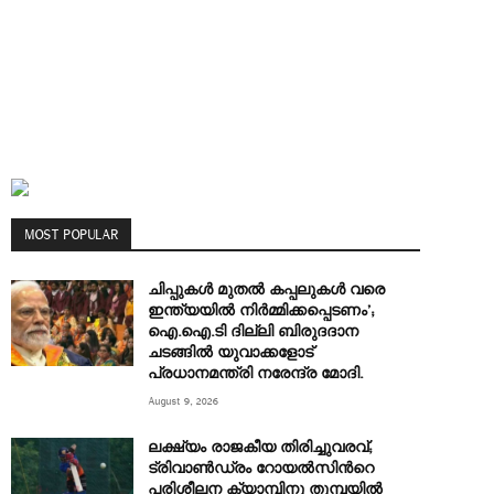
MOST POPULAR
ചിപ്പുകൾ മുതൽ കപ്പലുകൾ വരെ
ഇന്ത്യയിൽ നിർമ്മിക്കപ്പെടണം’;
ഐ.ഐ.ടി ദില്ലി ബിരുദദാന
ചടങ്ങിൽ യുവാക്കളോട്
പ്രധാനമന്ത്രി നരേന്ദ്ര മോദി.
August 9, 2026
ലക്ഷ്യം രാജകീയ തിരിച്ചുവരവ്;
ട്രിവാൺഡ്രം റോയൽസിന്‍റെ
പരിശീലന ക്യാമ്പിനു തുമ്പയില്‍