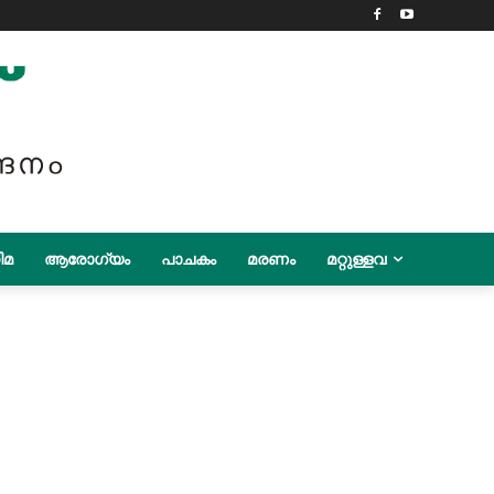
ിമ
ആരോഗ്യം
പാചകം
മരണം
മറ്റുള്ളവ