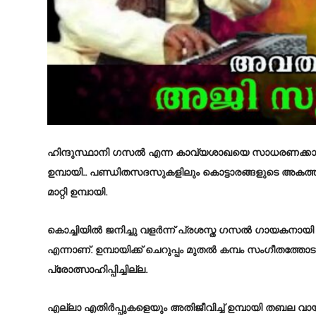
ഹിന്ദുസ്ഥാനി ഗസല്‍ എന്ന കാവ്യശാഖയെ സാധരണക്കാരുട
ഉമ്പായി.. പണ്ഡിതസദസുകളിലും കൊട്ടാരങ്ങളുടെ അകത്തള
മാറ്റി ഉമ്പായി.
കൊച്ചിയില്‍ ജനിച്ചു വളര്‍ന്ന് പ്രശസ്ത ഗസല്‍ ഗായകനായ
എന്നാണ്‌. ഉമ്പായിക്ക് ചെറുപ്പം മുതൽ കമ്പം സംഗീതത്തോടായി
പ്രോത്സാഹിപ്പിച്ചില്ല.
എല്ലാ എതിര്‍പ്പുകളെയും അതിജീവിച്ച് ഉമ്പായി തബല വായിക