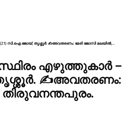
- (21) സി.ഐ.ജോയ്, തൃശ്ശൂർ. ✍അവതരണം: മേരി ജോസി മലയിൽ,...
സ്ഥിരം എഴുത്തുകാർ –
തൃശ്ശൂർ. ✍അവതരണം:
തിരുവനന്തപുരം.