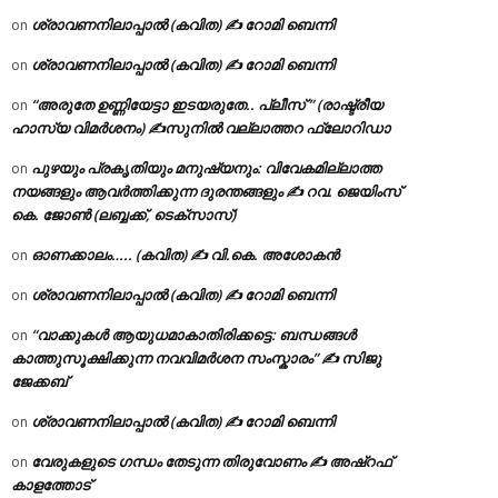
ശ്രാവണനിലാപ്പാൽ (കവിത) ✍ റോമി ബെന്നി
on
ശ്രാവണനിലാപ്പാൽ (കവിത) ✍ റോമി ബെന്നി
on
“അരുതേ ഉണ്ണിയേട്ടാ ഇടയരുതേ.. പ്ലീസ് ” (രാഷ്ട്രീയ
on
ഹാസ്യ വിമർശനം) ✍സുനിൽ വല്ലാത്തറ ഫ്ലോറിഡാ
പുഴയും പ്രകൃതിയും മനുഷ്യനും: വിവേകമില്ലാത്ത
on
നയങ്ങളും ആവർത്തിക്കുന്ന ദുരന്തങ്ങളും ✍ റവ. ജെയിംസ്
കെ. ജോൺ (ലബ്ബക്ക്, ടെക്സാസ്)
ഓണക്കാലം….. (കവിത) ✍ വി.കെ. അശോകൻ
on
ശ്രാവണനിലാപ്പാൽ (കവിത) ✍ റോമി ബെന്നി
on
“വാക്കുകൾ ആയുധമാകാതിരിക്കട്ടെ: ബന്ധങ്ങൾ
on
കാത്തുസൂക്ഷിക്കുന്ന നവവിമർശന സംസ്കാരം” ✍️ സിജു
ജേക്കബ്
ശ്രാവണനിലാപ്പാൽ (കവിത) ✍ റോമി ബെന്നി
on
വേരുകളുടെ ഗന്ധം തേടുന്ന തിരുവോണം ✍ അഷ്റഫ്
on
കാളത്തോട്