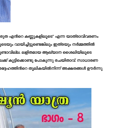
രുത എൻറെ കണ്ണുകളിലൂടെ” എന്ന യാത്രാവിവരണം
ം വായിച്ചിട്ടുണ്ടെങ്കിലും ഇത്രയും നർമ്മത്തിൽ
ചിട്ടുണ്ടാവില്ല. ലളിതമായ ആഖ്യാന ശൈലിയിലൂടെ
് കൂട്ടിക്കൊണ്ടു പോകുന്നു രചയിതാവ്. സാധാരണ
 അദ്ദേഹത്തിൻറെ തൂലികയിൽനിന്ന് അക്ഷരങ്ങൾ ഊർന്നു