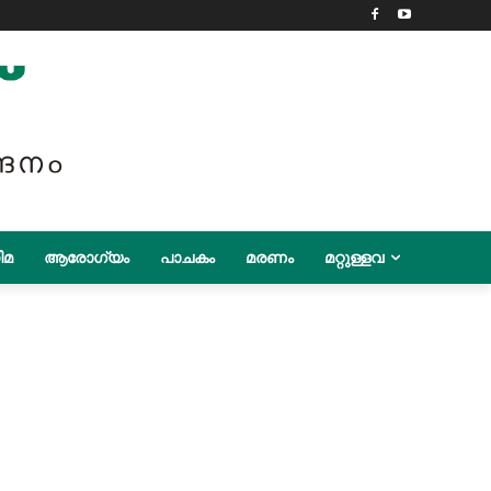
ിമ
ആരോഗ്യം
പാചകം
മരണം
മറ്റുള്ളവ