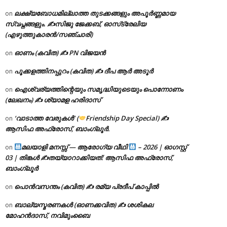
ലക്ഷ്യബോധമില്ലാത്ത തുടക്കങ്ങളും അപൂർണ്ണമായ
on
സ്വപ്നങ്ങളും. ✍️സിജു ജേക്കബ്, ഓസ്‌ട്രേലിയ
(എഴുത്തുകാരൻ/സഞ്ചാരി)
ഓണം (കവിത) ✍ PN വിജയൻ
on
പൂക്കളത്തിനപ്പുറം (കവിത) ✍ ദീപ ആർ അടൂർ
on
ഐശ്വര്യത്തിന്റെയും സമൃദ്ധിയുടെയും പൊന്നോണം
on
(ലേഖനം) ✍ ശ്യാമള ഹരിദാസ്
‘വാടാത്ത വേരുകൾ’ (
Friendship Day Special) ✍
on
ആസിഫ അഫ്രോസ്, ബാംഗ്ലൂർ.
മലയാളി മനസ്സ് — ആരോഗ്യ വീഥി
– 2026 | ഓഗസ്റ്റ്
on
03 | തിങ്കൾ ✍
തയ്യാറാക്കിയത്: ആസിഫ അഫ്രോസ്,
ബാംഗ്ലൂർ
പൊൻവസന്തം (കവിത) ✍ രമ്യ പ്രദീപ് കാപ്പിൽ
on
ബാല്യസ്മരണകൾ (ഓണക്കവിത) ✍ ശശികല
on
മോഹൻദാസ്, നവിമുംബൈ