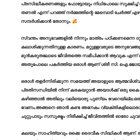
പ്രസിദ്ധീകരണങ്ങളും ഫോട്ടോയും നിധിപോലെ സൂക്ഷിച്ച
തണൽ എന്ന് പറഞ്ഞ് നർമ്മത്തിന്റെ മേമ്പൊടി ചേർത്ത് എ
സന്ദർശിക്കാൻ തോന്നും.
സ്വന്തം അനുഭവങ്ങളിൽ നിന്നും മാത്രം പഠിക്കണമെന്ന 
കലാശിക്കുന്നതിനുള്ള കാരണം. മറ്റുള്ളവരുടെ അനുഭവങ്ങള
മുൻകരുതലോടെ ജീവിതത്തെ സമീപിക്കാൻ ആവുക എന്ന് ഞാൻ
അതുപോലെ പകർത്തിയ ഒരാൾ ആണ് ശ്രീ സി. ഐ.ജോയ് എ
ഒരാൾ തളർന്നിരിക്കുന്ന സമയത്ത് അയാളുടെ ആത്മവിശ്
പ്രതിസന്ധിയിൽ നിന്ന് കരകയറ്റാൻ അയാൾക്ക് ഒരു കൈ കൊ
കഴിഞ്ഞാൽ അതിലും വലിയൊരു പുണ്യം വേറെയില്ല.ഒര
വേണം.അങ്ങനെ ഞാൻ കണ്ട അനേകം വ്യക്തികളിലൊരാൾ
ചുറ്റുപാടും സസൂക്ഷ്മം നിരീക്ഷിച്ച് ജീവിതത്തിൽ ഓരോ ചു
കലയും സാഹിത്യവും ഒക്കെ ദൈവീക സിദ്ധികൾ ആണ്. അത