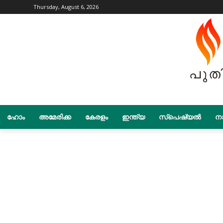
Thursday, August 6, 2026
ഹോം
അമേരിക്ക
കേരളം
ഇന്ത്യ
സ്പെഷ്യൽ
നാ