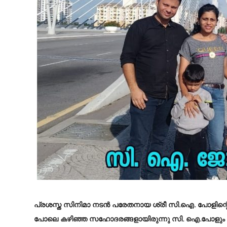
പ്രശസ്ത സിനിമാ നടൻ പരേതനായ ശ്രീ സി.ഐ. പോളിന്റെ
പോലെ കഴിഞ്ഞ സഹോദരങ്ങളായിരുന്നു സി. ഐ.പോളും സി