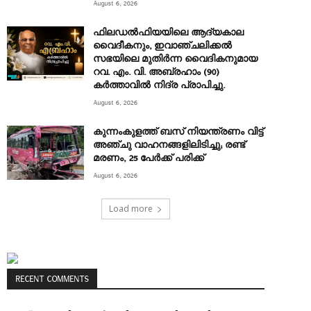
August 6, 2026
ഫിലഡൽഫിയയിലെ ആദ്യകാല
വൈദീകനും, ഇവാഞ്ചലിക്കൽ
സഭയിലെ മുതിർന്ന വൈദികനുമായ
റവ. എം. വി. അബ്രഹാം (90)
കർത്താവിൽ നിദ്ര പ്രാപിച്ചു.
August 6, 2026
കുന്നംകുളത്ത് ബസ് നിയന്ത്രണം വിട്ട്
അഞ്ചു വാഹനങ്ങളിലിടിച്ചു; രണ്ട്
മരണം, 25 പേർക്ക് പരിക്ക്
August 6, 2026
Load more
RECENT COMMENTS