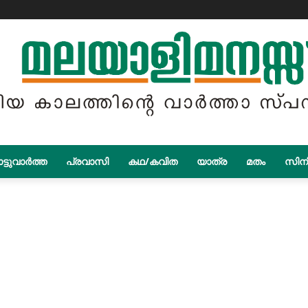
ട്ടുവാർത്ത
പ്രവാസി
കഥ/കവിത
യാത്ര
മതം
സിന