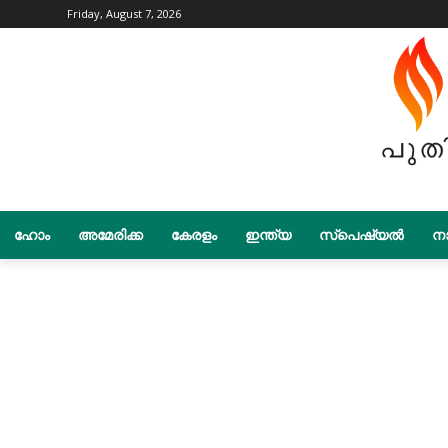
Friday, August 7, 2026
ഹോം
അമേരിക്ക
കേരളം
ഇന്ത്യ
സ്പെഷ്യൽ
നാ