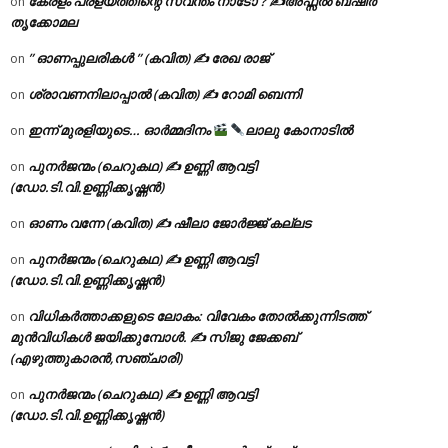
കേരളം പ്രളയത്തിന്റെ സ്വന്തം നാടോ ? ✍️അഫ്സൽ ബഷീർ
on
തൃക്കോമല
” ഓണപ്പുലരികൾ ” (കവിത) ✍ രേഖ രാജ്
on
ശ്രാവണനിലാപ്പാൽ (കവിത) ✍ റോമി ബെന്നി
on
ഇന്ന് മുരളിയുടെ… ഓർമ്മദിനം
ലാലു കോനാടിൽ
on
പുനർജന്മം (ചെറുകഥ) ✍ ഉണ്ണി ആവട്ടി
on
(ഡോ.ടി.വി.ഉണ്ണിക്കൃഷ്ണൻ)
ഓണം വന്നേ (കവിത) ✍ ഷീലാ ജോർജ്ജ് കല്ലട
on
പുനർജന്മം (ചെറുകഥ) ✍ ഉണ്ണി ആവട്ടി
on
(ഡോ.ടി.വി.ഉണ്ണിക്കൃഷ്ണൻ)
വിധികർത്താക്കളുടെ ലോകം: വിവേകം തോൽക്കുന്നിടത്ത്
on
മുൻവിധികൾ ജയിക്കുമ്പോൾ. ✍️ സിജു ജേക്കബ്
(എഴുത്തുകാരൻ,സഞ്ചാരി)
പുനർജന്മം (ചെറുകഥ) ✍ ഉണ്ണി ആവട്ടി
on
(ഡോ.ടി.വി.ഉണ്ണിക്കൃഷ്ണൻ)