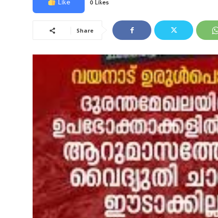
Like
0 Likes
Share