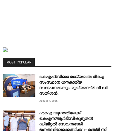
MOST POPULAR
കെഎഫ്‌സിയെ രാജ്യത്തെ മികച്ച
സംസ്ഥാന ധനകാര്യ
സ്ഥാപനമാക്കും: മുഖ്യമന്ത്രി വി ഡി
സതീശൻ.
August 7, 2026
എഐ യുഗത്തിലേക്ക്
കെഎസ്ആർടിസി:കൂടുതൽ
ഡിജിറ്റൽ സേവനങ്ങൾ
ജനങ്ങളിലേക്കെത്തിക്കും– മന്ത്രി സി