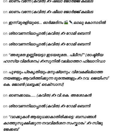
ഓണം വന്നേ (കവിത) ✍ ഷീലാ ജോർജ്ജ് കല്ലട
on
ഓണം വന്നേ (കവിത) ✍ ഷീലാ ജോർജ്ജ് കല്ലട
on
ഇന്ന് മുരളിയുടെ… ഓർമ്മദിനം
ലാലു കോനാടിൽ
on
ശ്രാവണനിലാപ്പാൽ (കവിത) ✍ റോമി ബെന്നി
on
ശ്രാവണനിലാപ്പാൽ (കവിത) ✍ റോമി ബെന്നി
on
“അരുതേ ഉണ്ണിയേട്ടാ ഇടയരുതേ.. പ്ലീസ് ” (രാഷ്ട്രീയ
on
ഹാസ്യ വിമർശനം) ✍സുനിൽ വല്ലാത്തറ ഫ്ലോറിഡാ
പുഴയും പ്രകൃതിയും മനുഷ്യനും: വിവേകമില്ലാത്ത
on
നയങ്ങളും ആവർത്തിക്കുന്ന ദുരന്തങ്ങളും ✍ റവ. ജെയിംസ്
കെ. ജോൺ (ലബ്ബക്ക്, ടെക്സാസ്)
ഓണക്കാലം….. (കവിത) ✍ വി.കെ. അശോകൻ
on
ശ്രാവണനിലാപ്പാൽ (കവിത) ✍ റോമി ബെന്നി
on
“വാക്കുകൾ ആയുധമാകാതിരിക്കട്ടെ: ബന്ധങ്ങൾ
on
കാത്തുസൂക്ഷിക്കുന്ന നവവിമർശന സംസ്കാരം” ✍️ സിജു
ജേക്കബ്