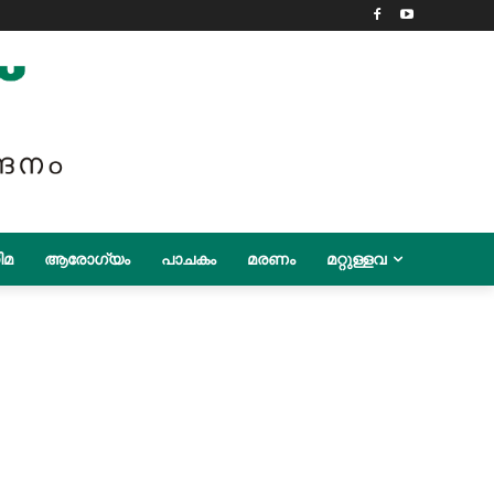
ിമ
ആരോഗ്യം
പാചകം
മരണം
മറ്റുള്ളവ