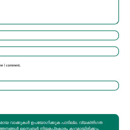
Name:*
Email:*
me I comment.
രമായ വാക്കുകൾ ഉപയോഗിക്കുക പാടില്ല. വ്യക്തിഗത
ത്തനങ്ങൾ സൈബർ നിയമപ്രകാരം കുറ്റമായിരിക്കും.