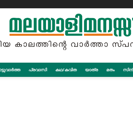
ട്ടുവാർത്ത
പ്രവാസി
കഥ/കവിത
യാത്ര
മതം
സിന