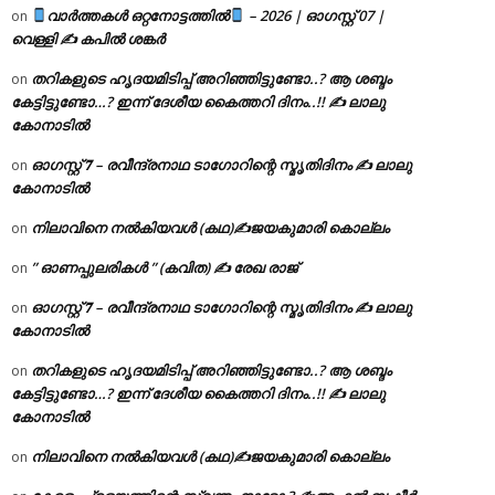
വാർത്തകൾ ഒറ്റനോട്ടത്തിൽ
– 2026 | ഓഗസ്റ്റ് 07 |
on
വെള്ളി ✍
കപിൽ ശങ്കർ
തറികളുടെ ഹൃദയമിടിപ്പ് അറിഞ്ഞിട്ടുണ്ടോ..? ആ ശബ്ദം
on
കേട്ടിട്ടുണ്ടോ…? ഇന്ന് ദേശീയ കൈത്തറി ദിനം..!! ✍ ലാലു
കോനാടിൽ
ഓഗസ്റ്റ് 𝟕 – രവീന്ദ്രനാഥ ടാഗോറിന്റെ സ്മൃതിദിനം ✍ ലാലു
on
കോനാടിൽ
നിലാവിനെ നൽകിയവൾ (കഥ)✍ജയകുമാരി കൊല്ലം
on
” ഓണപ്പുലരികൾ ” (കവിത) ✍ രേഖ രാജ്
on
ഓഗസ്റ്റ് 𝟕 – രവീന്ദ്രനാഥ ടാഗോറിന്റെ സ്മൃതിദിനം ✍ ലാലു
on
കോനാടിൽ
തറികളുടെ ഹൃദയമിടിപ്പ് അറിഞ്ഞിട്ടുണ്ടോ..? ആ ശബ്ദം
on
കേട്ടിട്ടുണ്ടോ…? ഇന്ന് ദേശീയ കൈത്തറി ദിനം..!! ✍ ലാലു
കോനാടിൽ
നിലാവിനെ നൽകിയവൾ (കഥ)✍ജയകുമാരി കൊല്ലം
on