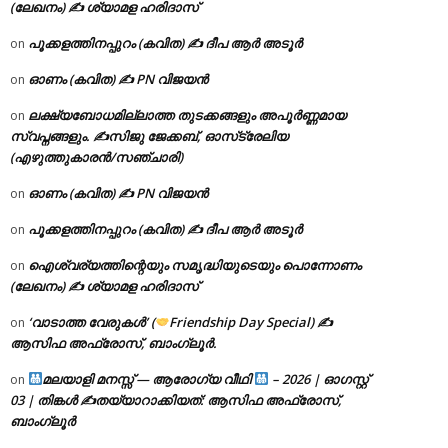
(ലേഖനം) ✍ ശ്യാമള ഹരിദാസ്
പൂക്കളത്തിനപ്പുറം (കവിത) ✍ ദീപ ആർ അടൂർ
on
ഓണം (കവിത) ✍ PN വിജയൻ
on
ലക്ഷ്യബോധമില്ലാത്ത തുടക്കങ്ങളും അപൂർണ്ണമായ
on
സ്വപ്നങ്ങളും. ✍️സിജു ജേക്കബ്, ഓസ്‌ട്രേലിയ
(എഴുത്തുകാരൻ/സഞ്ചാരി)
ഓണം (കവിത) ✍ PN വിജയൻ
on
പൂക്കളത്തിനപ്പുറം (കവിത) ✍ ദീപ ആർ അടൂർ
on
ഐശ്വര്യത്തിന്റെയും സമൃദ്ധിയുടെയും പൊന്നോണം
on
(ലേഖനം) ✍ ശ്യാമള ഹരിദാസ്
‘വാടാത്ത വേരുകൾ’ (
Friendship Day Special) ✍
on
ആസിഫ അഫ്രോസ്, ബാംഗ്ലൂർ.
മലയാളി മനസ്സ് — ആരോഗ്യ വീഥി
– 2026 | ഓഗസ്റ്റ്
on
03 | തിങ്കൾ ✍
തയ്യാറാക്കിയത്: ആസിഫ അഫ്രോസ്,
ബാംഗ്ലൂർ