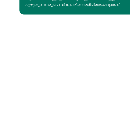
എഴുതുന്നവരുടെ സ്വകാര്യ അഭിപ്രായങ്ങളാണ്.