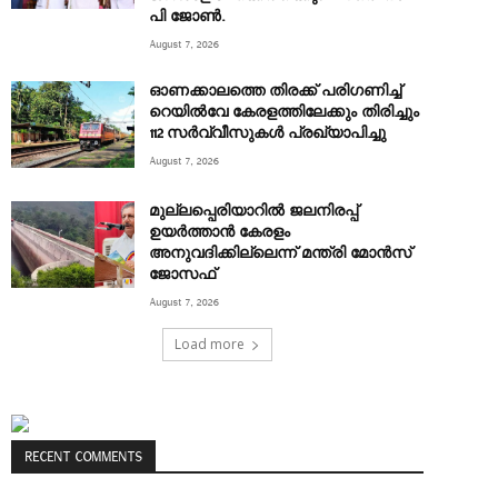
പി ജോൺ.
August 7, 2026
ഓണക്കാലത്തെ തിരക്ക് പരിഗണിച്ച്
റെയിൽവേ കേരളത്തിലേക്കും തിരിച്ചും
112 സർവ്വീസുകൾ പ്രഖ്യാപിച്ചു
August 7, 2026
മുല്ലപ്പെരിയാറിൽ ജലനിരപ്പ്
ഉയർത്താൻ കേരളം
അനുവദിക്കില്ലെന്ന് മന്ത്രി മോൻസ്
ജോസഫ്
August 7, 2026
Load more
RECENT COMMENTS