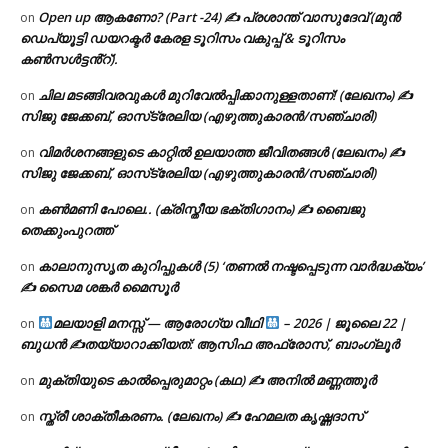
Open up ആകണോ? (Part -24) ✍ പ്രശാന്ത് വാസുദേവ് (മുൻ
on
ഡെപ്യൂട്ടി ഡയറക്ടർ കേരള ടൂറിസം വകുപ്പ് & ടൂറിസം
കൺസൾട്ടൻ്റ്).
ചില മടങ്ങിവരവുകൾ മുറിവേൽപ്പിക്കാനുള്ളതാണ്! (ലേഖനം) ✍️
on
സിജു ജേക്കബ്, ഓസ്‌ട്രേലിയ (എഴുത്തുകാരൻ/സഞ്ചാരി)
വിമർശനങ്ങളുടെ കാറ്റിൽ ഉലയാത്ത ജീവിതങ്ങൾ (ലേഖനം) ✍️
on
സിജു ജേക്കബ്, ഓസ്‌ട്രേലിയ (എഴുത്തുകാരൻ/സഞ്ചാരി)
കൺമണി പോലെ.. (ക്രിസ്തീയ ഭക്തിഗാനം) ✍ ബൈജു
on
തെക്കുംപുറത്ത്
കാലാനുസൃത കുറിപ്പുകൾ (5) ‘തണൽ നഷ്ടപ്പെടുന്ന വാർദ്ധക്യം’
on
✍ സൈമ ശങ്കർ മൈസൂർ
മലയാളി മനസ്സ് — ആരോഗ്യ വീഥി
– 2026 | ജൂലൈ 22 |
on
ബുധൻ ✍
തയ്യാറാക്കിയത്: ആസിഫ അഫ്രോസ്, ബാംഗ്ലൂർ
മുക്തിയുടെ കാൽപ്പെരുമാറ്റം (കഥ) ✍ അനിൽ മണ്ണത്തൂർ
on
സ്ത്രീ ശാക്തീകരണം. (ലേഖനം) ✍ ഹേമലത കൃഷ്ണദാസ്
on