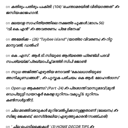
കതിരും പതിരും പംക്തി: (104) ‘ചെന്താമരയിൽ വിരിയാത്തത് ‘ ✍
on
ജസിയഷാജഹാൻ.
മലയാള സാഹിത്യത്തിലെ നക്ഷത്ര പൂക്കൾ (ഭാഗം 56)
on
“വി.കെ.എൻ” ✍ അവതരണം: പ്രഭ ദിനേഷ്
അമേരിക്ക – (26) “Taybee island” (യാത്രാ വിവരണം) ✍ റിറ്റ
on
മാനുവൽ, ഡൽഹി
കെ .എസ് . ആർ.ടി.സിയുടെ ആദ്യത്തെ ഫ്രണ്ട്ലി പദവി
on
സപര്യയ്ക്ക് പ്രഖ്യാപിച്ച് മന്ത്രി സിപി ജോൺ
സുധ അജിത്ത് എഴുതിയ നോവൽ “കോലധാരിയുടെ
on
അഗ്നികുണ്ഡങ്ങള്‍” , ✍ പുസ്തക പരിചയം: കെ ആർ. മോഹൻദാസ്
Open up ആകണോ? (Part -24) ✍ പ്രശാന്ത് വാസുദേവ് (മുൻ
on
ഡെപ്യൂട്ടി ഡയറക്ടർ കേരള ടൂറിസം വകുപ്പ് & ടൂറിസം
കൺസൾട്ടൻ്റ്).
ചില മടങ്ങിവരവുകൾ മുറിവേൽപ്പിക്കാനുള്ളതാണ്! (ലേഖനം) ✍️
on
സിജു ജേക്കബ്, ഓസ്‌ട്രേലിയ (എഴുത്തുകാരൻ/സഞ്ചാരി)
‘ ചില പൊടിക്കൈകൾ ‘ (3) HOME DECOR TIPS ✍
on