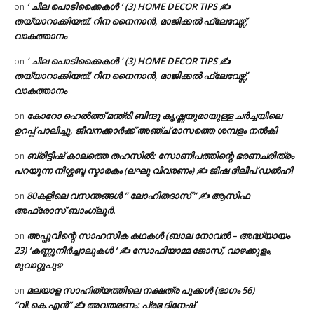
‘ ചില പൊടിക്കൈകൾ ‘ (3) HOME DECOR TIPS ✍
on
തയ്യാറാക്കിയത്: റീന നൈനാൻ, മാജിക്കൽ ഫ്ലേവേഴ്സ്,
വാകത്താനം
‘ ചില പൊടിക്കൈകൾ ‘ (3) HOME DECOR TIPS ✍
on
തയ്യാറാക്കിയത്: റീന നൈനാൻ, മാജിക്കൽ ഫ്ലേവേഴ്സ്,
വാകത്താനം
കോറോ ഹെൽത്ത് മന്ത്രി ബിന്ദു കൃഷ്ണയുമായുള്ള ചർച്ചയിലെ
on
ഉറപ്പ് പാലിച്ചു, ജീവനക്കാർക്ക് അഞ്ച് മാസത്തെ ശമ്പളം നൽകി
ബ്രിട്ടീഷ് കാലത്തെ തഹസിൽ: സോണിപത്തിന്റെ ഭരണചരിത്രം
on
പറയുന്ന നിശ്ശബ്ദ സ്മാരകം (ലഘു വിവരണം) ✍ ജിഷ ദിലീപ് ഡൽഹി
80കളിലെ വസന്തങ്ങൾ ” ലോഹിതദാസ് ” ✍ ആസിഫ
on
അഫ്രോസ് ബാംഗ്ലൂർ.
അപ്പുവിന്റെ സാഹസിക കഥകൾ (ബാല നോവൽ – അദ്ധ്യായം
on
23) ‘കണ്ണുനീർച്ചാലുകൾ ‘ ✍ സോഫിയാമ്മ ജോസ്, വാഴക്കുളം,
മുവാറ്റുപുഴ
മലയാള സാഹിത്യത്തിലെ നക്ഷത്ര പൂക്കൾ (ഭാഗം 56)
on
“വി.കെ.എൻ” ✍ അവതരണം: പ്രഭ ദിനേഷ്