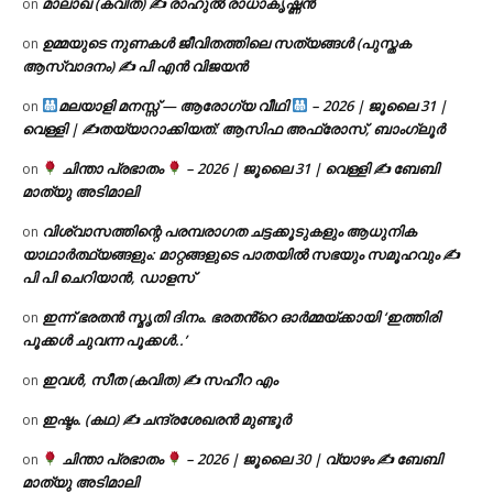
മാലാഖ (കവിത) ✍ രാഹുൽ രാധാകൃഷ്ണൻ
on
ഉമ്മയുടെ നുണകൾ ജീവിതത്തിലെ സത്യങ്ങൾ (പുസ്തക
on
ആസ്വാദനം) ✍ പി എൻ വിജയൻ
മലയാളി മനസ്സ് — ആരോഗ്യ വീഥി
– 2026 | ജൂലൈ 31 |
on
വെള്ളി | ✍
തയ്യാറാക്കിയത്: ആസിഫ അഫ്രോസ്, ബാംഗ്ലൂർ
ചിന്താ പ്രഭാതം
– 2026 | ജൂലൈ 31 | വെള്ളി ✍
ബേബി
on
മാത്യു അടിമാലി
വിശ്വാസത്തിന്റെ പരമ്പരാഗത ചട്ടക്കൂടുകളും ആധുനിക
on
യാഥാർത്ഥ്യങ്ങളും: മാറ്റങ്ങളുടെ പാതയിൽ സഭയും സമൂഹവും ✍
പി പി ചെറിയാൻ, ഡാളസ്
ഇന്ന് ഭരതൻ സ്മൃതി ദിനം. ഭരതൻ്റെ ഓർമ്മയ്ക്കായി ‘ഇത്തിരി
on
പൂക്കൾ ചുവന്ന പൂക്കൾ..’
ഇവൾ, സീത (കവിത) ✍ സഹീറ എം
on
ഇഷ്ടം. (കഥ) ✍ ചന്ദ്രശേഖരൻ മുണ്ടൂർ
on
ചിന്താ പ്രഭാതം
– 2026 | ജൂലൈ 30 | വ്യാഴം ✍
ബേബി
on
മാത്യു അടിമാലി