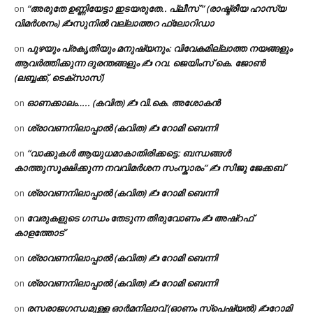
“അരുതേ ഉണ്ണിയേട്ടാ ഇടയരുതേ.. പ്ലീസ് ” (രാഷ്ട്രീയ ഹാസ്യ
on
വിമർശനം) ✍സുനിൽ വല്ലാത്തറ ഫ്ലോറിഡാ
പുഴയും പ്രകൃതിയും മനുഷ്യനും: വിവേകമില്ലാത്ത നയങ്ങളും
on
ആവർത്തിക്കുന്ന ദുരന്തങ്ങളും ✍ റവ. ജെയിംസ് കെ. ജോൺ
(ലബ്ബക്ക്, ടെക്സാസ്)
ഓണക്കാലം….. (കവിത) ✍ വി.കെ. അശോകൻ
on
ശ്രാവണനിലാപ്പാൽ (കവിത) ✍ റോമി ബെന്നി
on
“വാക്കുകൾ ആയുധമാകാതിരിക്കട്ടെ: ബന്ധങ്ങൾ
on
കാത്തുസൂക്ഷിക്കുന്ന നവവിമർശന സംസ്കാരം” ✍️ സിജു ജേക്കബ്
ശ്രാവണനിലാപ്പാൽ (കവിത) ✍ റോമി ബെന്നി
on
വേരുകളുടെ ഗന്ധം തേടുന്ന തിരുവോണം ✍ അഷ്റഫ്
on
കാളത്തോട്
ശ്രാവണനിലാപ്പാൽ (കവിത) ✍ റോമി ബെന്നി
on
ശ്രാവണനിലാപ്പാൽ (കവിത) ✍ റോമി ബെന്നി
on
രസരാജഗന്ധമുള്ള ഓർമനിലാവ് (ഓണം സ്‌പെഷ്യൽ) ✍റോമി
on