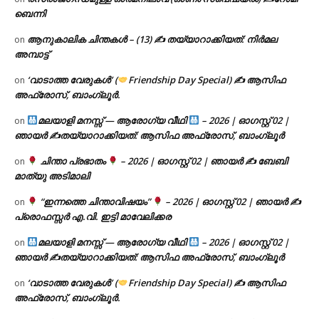
ബെന്നി
ആനുകാലിക ചിന്തകൾ – (13) ✍ തയ്യാറാക്കിയത്: നിർമല
on
അമ്പാട്ട്
‘വാടാത്ത വേരുകൾ’ (
Friendship Day Special) ✍ ആസിഫ
on
അഫ്രോസ്, ബാംഗ്ലൂർ.
മലയാളി മനസ്സ് — ആരോഗ്യ വീഥി
– 2026 | ഓഗസ്റ്റ് 02 |
on
ഞായർ ✍
തയ്യാറാക്കിയത്: ആസിഫ അഫ്രോസ്, ബാംഗ്ലൂർ
ചിന്താ പ്രഭാതം
– 2026 | ഓഗസ്റ്റ് 02 | ഞായർ ✍
ബേബി
on
മാത്യു അടിമാലി
“ഇന്നത്തെ ചിന്താവിഷയം”
– 2026 | ഓഗസ്റ്റ് 02 | ഞായർ ✍
on
പ്രൊഫസ്സർ എ.വി. ഇട്ടി മാവേലിക്കര
മലയാളി മനസ്സ് — ആരോഗ്യ വീഥി
– 2026 | ഓഗസ്റ്റ് 02 |
on
ഞായർ ✍
തയ്യാറാക്കിയത്: ആസിഫ അഫ്രോസ്, ബാംഗ്ലൂർ
‘വാടാത്ത വേരുകൾ’ (
Friendship Day Special) ✍ ആസിഫ
on
അഫ്രോസ്, ബാംഗ്ലൂർ.