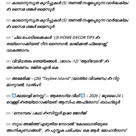
കാലാനുസൃത കുറിപ്പുകൾ (5) ‘തണൽ നഷ്ടപ്പെടുന്ന വാർദ്ധക്യം’
on
✍ സൈമ ശങ്കർ മൈസൂർ
കാലാനുസൃത കുറിപ്പുകൾ (5) ‘തണൽ നഷ്ടപ്പെടുന്ന വാർദ്ധക്യം’
on
✍ സൈമ ശങ്കർ മൈസൂർ
‘ ചില പൊടിക്കൈകൾ ‘ (3) HOME DECOR TIPS ✍
on
തയ്യാറാക്കിയത്: റീന നൈനാൻ, മാജിക്കൽ ഫ്ലേവേഴ്സ്,
വാകത്താനം
വിവിധതരം തെയ്യങ്ങൾ.. (ഭാഗം -12) “ആടിവേടൻ” ✍
on
അവതരണം: രജിത എൻ.കെ
അമേരിക്ക – (26) “Taybee island” (യാത്രാ വിവരണം) ✍ റിറ്റ
on
മാനുവൽ, ഡൽഹി
മലയാളി മനസ്സ് — ആരോഗ്യ വീഥി
– 2026 | ജൂലൈ 24 |
on
വെള്ളി ✍
തയ്യാറാക്കിയത്: ആസിഫ അഫ്രോസ്, ബാംഗ്ലൂർ
‘ നൊമ്പരം’ (കഥ) ✍സിസ്റ്റർ ഉഷാ ജോർജ്
on
സുധ അജിത്ത് എഴുതിയ നോവൽ “കോലധാരിയുടെ
on
അഗ്നികുണ്ഡങ്ങള്‍” , ✍ പുസ്തക പരിചയം: കെ ആർ. മോഹൻദാസ്