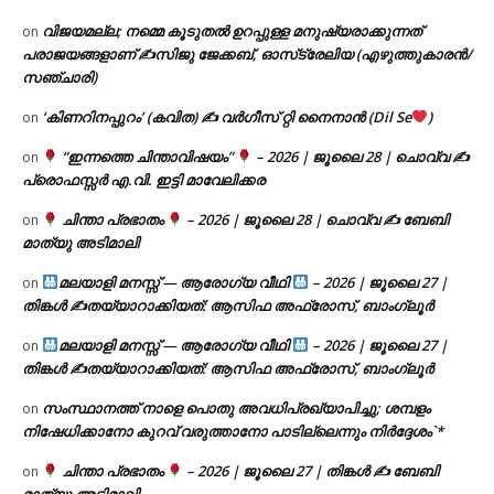
വിജയമല്ല; നമ്മെ കൂടുതൽ ഉറപ്പുള്ള മനുഷ്യരാക്കുന്നത്
on
പരാജയങ്ങളാണ് ✍️സിജു ജേക്കബ്, ഓസ്‌ട്രേലിയ (എഴുത്തുകാരൻ/
സഞ്ചാരി)
‘കിണറിനപ്പുറം’ (കവിത) ✍ വർഗീസ് റ്റി നൈനാൻ (Dil Se
)
on
“ഇന്നത്തെ ചിന്താവിഷയം”
– 2026 | ജൂലൈ 28 | ചൊവ്വ ✍
on
പ്രൊഫസ്സർ എ.വി. ഇട്ടി മാവേലിക്കര
ചിന്താ പ്രഭാതം
– 2026 | ജൂലൈ 28 | ചൊവ്വ ✍
ബേബി
on
മാത്യു അടിമാലി
മലയാളി മനസ്സ് — ആരോഗ്യ വീഥി
– 2026 | ജൂലൈ 27 |
on
തിങ്കൾ ✍
തയ്യാറാക്കിയത്: ആസിഫ അഫ്രോസ്, ബാംഗ്ലൂർ
മലയാളി മനസ്സ് — ആരോഗ്യ വീഥി
– 2026 | ജൂലൈ 27 |
on
തിങ്കൾ ✍
തയ്യാറാക്കിയത്: ആസിഫ അഫ്രോസ്, ബാംഗ്ലൂർ
സംസ്ഥാനത്ത് നാളെ പൊതു അവധിപ്രഖ്യാപിച്ചു; ശമ്പളം
on
നിഷേധിക്കാനോ കുറവ് വരുത്താനോ പാടില്ലെന്നും നിർദ്ദേശം`*
ചിന്താ പ്രഭാതം
– 2026 | ജൂലൈ 27 | തിങ്കൾ ✍
ബേബി
on
മാത്യു അടിമാലി