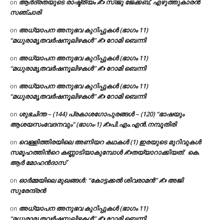
ആർദ്രതയുടെ രാഷ്ട്രീയം ✍️ സിജു ജേക്കബ്, എഴുത്തുകാരൻ
on
സഞ്ചാരി
അധ്യാപന അനുഭവ കുറിപ്പുകൾ (ഭാഗം 11)
on
“മധുരാമൃതവർഷനൂലിഴകൾ” ✍ റോമി ബെന്നി
അധ്യാപന അനുഭവ കുറിപ്പുകൾ (ഭാഗം 11)
on
“മധുരാമൃതവർഷനൂലിഴകൾ” ✍ റോമി ബെന്നി
അധ്യാപന അനുഭവ കുറിപ്പുകൾ (ഭാഗം 11)
on
“മധുരാമൃതവർഷനൂലിഴകൾ” ✍ റോമി ബെന്നി
ശുഭചിന്ത – (144) പ്രകാശഗോപുരങ്ങൾ – (120) “ഭാഷയും
on
ആശയസംവേദനവും” (ഭാഗം-1) ✍പി.എം.എൻ.നമ്പൂതിരി
വെള്ളിത്തിരയിലെ അണിയറ കഥകൾ (1) ഇരയുടെ മുറിവുകൾ
on
സമൂഹത്തിന്‍റെ കണ്ണാടിയാകുമ്പോൾ ✍തയ്യാറാക്കിയത്: കെ.
ആര്‍ മോഹന്‍ദാസ്
ഓർമ്മയിലെ മുഖങ്ങൾ: “കോട്ടക്കൽ ശിവരാമൻ” ✍ അജി
on
സുരേന്ദ്രൻ
അധ്യാപന അനുഭവ കുറിപ്പുകൾ (ഭാഗം 11)
on
“മധുരാമൃതവർഷനൂലിഴകൾ” ✍ റോമി ബെന്നി