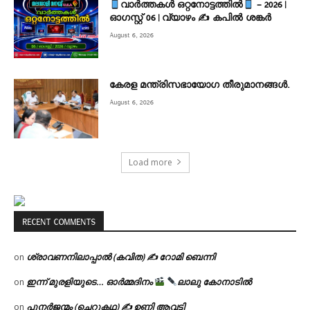
വാർത്തകൾ ഒറ്റനോട്ടത്തിൽ
– 2026 |
ഓഗസ്റ്റ് 06 | വ്യാഴം ✍
കപിൽ ശങ്കർ
August 6, 2026
കേരള മന്ത്രിസഭായോഗ തീരുമാനങ്ങൾ.
August 6, 2026
Load more
RECENT COMMENTS
ശ്രാവണനിലാപ്പാൽ (കവിത) ✍ റോമി ബെന്നി
on
ഇന്ന് മുരളിയുടെ… ഓർമ്മദിനം
ലാലു കോനാടിൽ
on
പുനർജന്മം (ചെറുകഥ) ✍ ഉണ്ണി ആവട്ടി
on