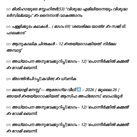
മിശിഹായുടെ സ്നേഹിതർ(53) “വിശുദ്ധ എമിലിയാനയും വിശുദ്ധ
on
ടര്‍സില്ലയും” ✍ നൈനാൻ വാകത്താനം
പള്ളിക്കൂടം കഥകൾ… ( ഭാഗം 69) ‘ശബരിമല യാത്ര’ ✍ സജി ടി.
on
പാലക്കാട്
ആനുകാലിക ചിന്തകൾ – 12 ✍തയ്യാറാക്കിയത്: നിർമല
on
അമ്പാട്ട്
അധ്യാപന അനുഭവക്കുറിപ്പ് (ഭാഗം – 12) ‘പൊന്നീർക്കിൽ കമ്മൽ’
on
✍ റോമി ബെന്നി.
ഭ്രാന്തിൻപിറപ്പ് (കവിത) ✍ ധ്വനിക
on
മലയാളി മനസ്സ് — ആരോഗ്യ വീഥി
– 2026 | ജൂലൈ 26 |
on
ഞായർ ✍
തയ്യാറാക്കിയത്: ആസിഫ അഫ്രോസ്, ബാംഗ്ലൂർ
അധ്യാപന അനുഭവക്കുറിപ്പ് (ഭാഗം – 12) ‘പൊന്നീർക്കിൽ കമ്മൽ’
on
✍ റോമി ബെന്നി.
അധ്യാപന അനുഭവക്കുറിപ്പ് (ഭാഗം – 12) ‘പൊന്നീർക്കിൽ കമ്മൽ’
on
✍ റോമി ബെന്നി.