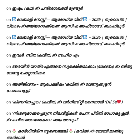
ഇഷ്ടം. (കഥ) ✍ ചന്ദ്രശേഖരൻ മുണ്ടൂർ
on
മലയാളി മനസ്സ് — ആരോഗ്യ വീഥി
– 2026 | ജൂലൈ 30 |
on
വ്യാഴം ✍
തയ്യാറാക്കിയത്: ആസിഫ അഫ്രോസ്, ബാംഗ്ലൂർ
മലയാളി മനസ്സ് — ആരോഗ്യ വീഥി
– 2026 | ജൂലൈ 30 |
on
വ്യാഴം ✍
തയ്യാറാക്കിയത്: ആസിഫ അഫ്രോസ്, ബാംഗ്ലൂർ
ഇവൾ, സീത (കവിത) ✍ സഹീറ എം
on
ട്രെയിൻ യാത്ര എങ്ങനെ സുരക്ഷിതമാക്കാം (ലേഖനം) ✍ ബിന്ദു
on
വേണു ചോറ്റാനിക്കര
അതിജീവനം – ആപേക്ഷികം (കവിത) ✍ വേണുക്കുട്ടൻ
on
ചേരാവെള്ളി
‘കിണറിനപ്പുറം’ (കവിത) ✍ വർഗീസ് റ്റി നൈനാൻ (Dil Se
)
on
‘നിശബ്ദമാക്കപ്പെടുന്ന നിലവിളികൾ’ രചന: പ്രീതി രാധാകൃഷ്ണൻ.
on
✍ കവിത അവലോകനം: മായ അനൂപ്
കാർഗിൽദിന സ്മരണഞ്ജലി
(കവിത) ✍ ബേബി മാത്യു
on
അടിമാലി