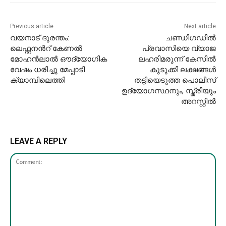
Previous article
Next article
വയനാട് ദുരന്തം:
ചണ്ഡിഗഡിൽ
ലെഫ്റ്റനന്‍റ് കേണൽ
പ്രവാസിയെ വ്യാജ
മോഹൻലാൽ ഔദ്യോഗിക
ലഹരിമരുന്ന് കേസിൽ
വേഷം ധരിച്ചു മേപ്പാടി
കുടുക്കി ലക്ഷങ്ങൾ
ക്യാമ്പിലെത്തി
തട്ടിയെടുത്ത പൊലീസ്
ഉദ്യോഗസ്ഥനും, സ്ത്രീയും
അറസ്റ്റിൽ
LEAVE A REPLY