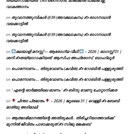
തയ്യാറാക്കിയത്: റീന നൈനാൻ, മാജിക്കൽ ഫ്ലേവേഴ്സ്,
വാകത്താനം
തൂവാനത്തുമ്പികൾ @39 (അവലോകനം) ✍ രാഗനാഥൻ
on
വയക്കാട്ടിൽ
തൂവാനത്തുമ്പികൾ @39 (അവലോകനം) ✍ രാഗനാഥൻ
on
വയക്കാട്ടിൽ
മലയാളി മനസ്സ് — ആരോഗ്യ വീഥി
– 2026 | ഓഗസ്റ്റ് 01 |
on
ശനി ✍
തയ്യാറാക്കിയത്: ആസിഫ അഫ്രോസ്, ബാംഗ്ലൂർ
പൊന്നോണം … തിരുവോണം (കവിത) ✍ റോബിൻ പള്ളുരുത്തി
on
പൊന്നോണം … തിരുവോണം (കവിത) ✍ റോബിൻ പള്ളുരുത്തി
on
‘ എന്റെ ഓർമ്മയിലെ ഓണം ‘ ✍ ബിന്ദു വേണു ചോറ്റാനിക്കര
on
ചിന്താ പ്രഭാതം
– 2026 | ജൂലൈ 31 | വെള്ളി ✍
ബേബി
on
മാത്യു അടിമാലി
ആത്മാഭിമാനത്തിന്റെ അതിരുകൾ.. തിരിച്ചറിയാത്തവർക്ക്
on
മുന്നിൽ ജീവിതം പാഴാക്കരുത് ✍️ സിജു ജേക്കബ്