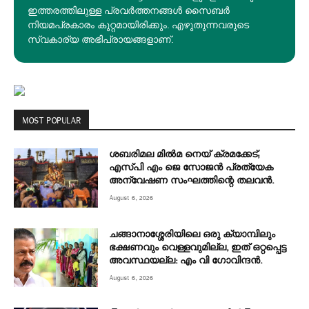
ഇത്തരത്തിലുള്ള പ്രവർത്തനങ്ങൾ സൈബർ
നിയമപ്രകാരം കുറ്റമായിരിക്കും. എഴുതുന്നവരുടെ
സ്വകാര്യ അഭിപ്രായങ്ങളാണ്.
MOST POPULAR
ശബരിമല മില്‍മ നെയ് ക്രമക്കേട്;
എസ്പി എം ജെ സോജന്‍ പ്രത്യേക
അന്വേഷണ സംഘത്തിന്റെ തലവന്‍.
August 6, 2026
ചങ്ങാനാശ്ശേരിയിലെ ഒരു ക്യാമ്പിലും
ഭക്ഷണവും വെള്ളവുമില്ല, ഇത് ഒറ്റപ്പെട്ട
അവസ്ഥയല്ല: എം വി ഗോവിന്ദൻ.
August 6, 2026