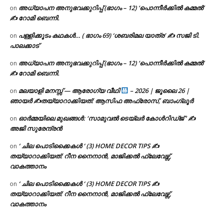
അധ്യാപന അനുഭവക്കുറിപ്പ് (ഭാഗം – 12) ‘പൊന്നീർക്കിൽ കമ്മൽ’
on
✍ റോമി ബെന്നി.
പള്ളിക്കൂടം കഥകൾ… ( ഭാഗം 69) ‘ശബരിമല യാത്ര’ ✍ സജി ടി.
on
പാലക്കാട്
അധ്യാപന അനുഭവക്കുറിപ്പ് (ഭാഗം – 12) ‘പൊന്നീർക്കിൽ കമ്മൽ’
on
✍ റോമി ബെന്നി.
മലയാളി മനസ്സ് — ആരോഗ്യ വീഥി
– 2026 | ജൂലൈ 26 |
on
ഞായർ ✍
തയ്യാറാക്കിയത്: ആസിഫ അഫ്രോസ്, ബാംഗ്ലൂർ
ഓർമ്മയിലെ മുഖങ്ങൾ: ‘സാമുവൽ ടെയ്ലർ കോൾറിഡ്ജ് ‘ ✍
on
അജി സുരേന്ദ്രൻ
‘ ചില പൊടിക്കൈകൾ ‘ (3) HOME DECOR TIPS ✍
on
തയ്യാറാക്കിയത്: റീന നൈനാൻ, മാജിക്കൽ ഫ്ലേവേഴ്സ്,
വാകത്താനം
‘ ചില പൊടിക്കൈകൾ ‘ (3) HOME DECOR TIPS ✍
on
തയ്യാറാക്കിയത്: റീന നൈനാൻ, മാജിക്കൽ ഫ്ലേവേഴ്സ്,
വാകത്താനം