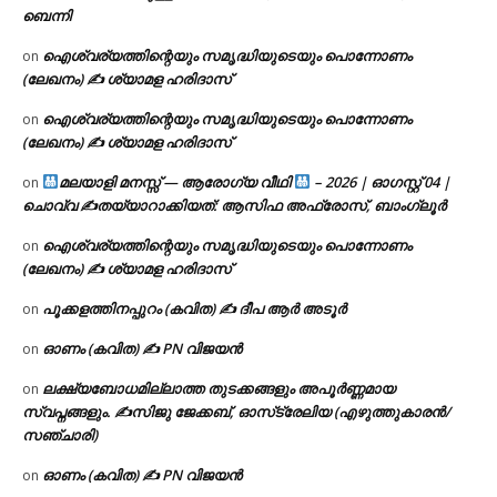
ബെന്നി
ഐശ്വര്യത്തിന്റെയും സമൃദ്ധിയുടെയും പൊന്നോണം
on
(ലേഖനം) ✍ ശ്യാമള ഹരിദാസ്
ഐശ്വര്യത്തിന്റെയും സമൃദ്ധിയുടെയും പൊന്നോണം
on
(ലേഖനം) ✍ ശ്യാമള ഹരിദാസ്
മലയാളി മനസ്സ് — ആരോഗ്യ വീഥി
– 2026 | ഓഗസ്റ്റ് 04 |
on
ചൊവ്വ ✍
തയ്യാറാക്കിയത്: ആസിഫ അഫ്രോസ്, ബാംഗ്ലൂർ
ഐശ്വര്യത്തിന്റെയും സമൃദ്ധിയുടെയും പൊന്നോണം
on
(ലേഖനം) ✍ ശ്യാമള ഹരിദാസ്
പൂക്കളത്തിനപ്പുറം (കവിത) ✍ ദീപ ആർ അടൂർ
on
ഓണം (കവിത) ✍ PN വിജയൻ
on
ലക്ഷ്യബോധമില്ലാത്ത തുടക്കങ്ങളും അപൂർണ്ണമായ
on
സ്വപ്നങ്ങളും. ✍️സിജു ജേക്കബ്, ഓസ്‌ട്രേലിയ (എഴുത്തുകാരൻ/
സഞ്ചാരി)
ഓണം (കവിത) ✍ PN വിജയൻ
on