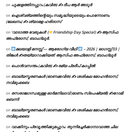
പൂക്കളത്തിനപ്പുറം (കവിത) ✍ ദീപ ആർ അടൂർ
on
ഐശ്വര്യത്തിന്റെയും സമൃദ്ധിയുടെയും പൊന്നോണം
on
(ലേഖനം) ✍ ശ്യാമള ഹരിദാസ്
‘വാടാത്ത വേരുകൾ’ (
Friendship Day Special) ✍ ആസിഫ
on
അഫ്രോസ്, ബാംഗ്ലൂർ.
മലയാളി മനസ്സ് — ആരോഗ്യ വീഥി
– 2026 | ഓഗസ്റ്റ് 03 |
on
തിങ്കൾ ✍
തയ്യാറാക്കിയത്: ആസിഫ അഫ്രോസ്, ബാംഗ്ലൂർ
പൊൻവസന്തം (കവിത) ✍ രമ്യ പ്രദീപ് കാപ്പിൽ
on
ബാല്യസ്മരണകൾ (ഓണക്കവിത) ✍ ശശികല മോഹൻദാസ്,
on
നവിമുംബൈ
രസരാജഗന്ധമുള്ള ഓർമനിലാവ് (ഓണം സ്‌പെഷ്യൽ) ✍റോമി
on
ബെന്നി
ബാല്യസ്മരണകൾ (ഓണക്കവിത) ✍ ശശികല മോഹൻദാസ്,
on
നവിമുംബൈ
വാക്കിനും പ്രവൃത്തിക്കുമപ്പുറം: തുന്നിച്ചേർക്കാനാവാത്ത ചില
on