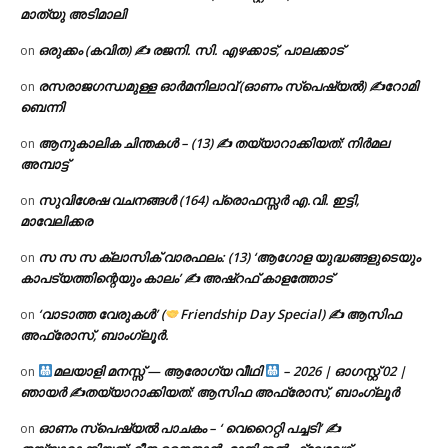
മാത്യു അടിമാലി
ഒരുക്കം (കവിത) ✍ രജനി. സി. എഴക്കാട്, പാലക്കാട്
on
രസരാജഗന്ധമുള്ള ഓർമനിലാവ് (ഓണം സ്‌പെഷ്യൽ) ✍റോമി
on
ബെന്നി
ആനുകാലിക ചിന്തകൾ – (13) ✍ തയ്യാറാക്കിയത്: നിർമല
on
അമ്പാട്ട്
സുവിശേഷ വചനങ്ങൾ (164) പ്രൊഫസ്സർ എ.വി. ഇട്ടി,
on
മാവേലിക്കര
സ സ സ ക്ലാസിക് വാരഫലം: (13) ‘ആഗോള യുദ്ധങ്ങളുടെയും
on
കാപട്യത്തിന്റെയും കാലം’ ✍ അഷ്റഫ് കാളത്തോട്
‘വാടാത്ത വേരുകൾ’ (
Friendship Day Special) ✍ ആസിഫ
on
അഫ്രോസ്, ബാംഗ്ലൂർ.
മലയാളി മനസ്സ് — ആരോഗ്യ വീഥി
– 2026 | ഓഗസ്റ്റ് 02 |
on
ഞായർ ✍
തയ്യാറാക്കിയത്: ആസിഫ അഫ്രോസ്, ബാംഗ്ലൂർ
ഓണം സ്പെഷ്യൽ പാചകം – ‘ വെറൈറ്റി പച്ചടി’ ✍
on