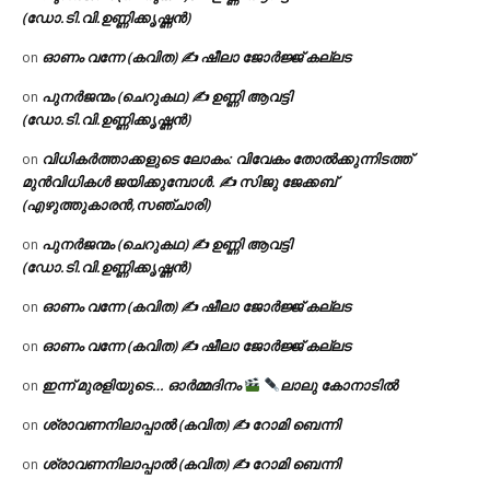
(ഡോ.ടി.വി.ഉണ്ണിക്കൃഷ്ണൻ)
ഓണം വന്നേ (കവിത) ✍ ഷീലാ ജോർജ്ജ് കല്ലട
on
പുനർജന്മം (ചെറുകഥ) ✍ ഉണ്ണി ആവട്ടി
on
(ഡോ.ടി.വി.ഉണ്ണിക്കൃഷ്ണൻ)
വിധികർത്താക്കളുടെ ലോകം: വിവേകം തോൽക്കുന്നിടത്ത്
on
മുൻവിധികൾ ജയിക്കുമ്പോൾ. ✍️ സിജു ജേക്കബ്
(എഴുത്തുകാരൻ,സഞ്ചാരി)
പുനർജന്മം (ചെറുകഥ) ✍ ഉണ്ണി ആവട്ടി
on
(ഡോ.ടി.വി.ഉണ്ണിക്കൃഷ്ണൻ)
ഓണം വന്നേ (കവിത) ✍ ഷീലാ ജോർജ്ജ് കല്ലട
on
ഓണം വന്നേ (കവിത) ✍ ഷീലാ ജോർജ്ജ് കല്ലട
on
ഇന്ന് മുരളിയുടെ… ഓർമ്മദിനം
ലാലു കോനാടിൽ
on
ശ്രാവണനിലാപ്പാൽ (കവിത) ✍ റോമി ബെന്നി
on
ശ്രാവണനിലാപ്പാൽ (കവിത) ✍ റോമി ബെന്നി
on