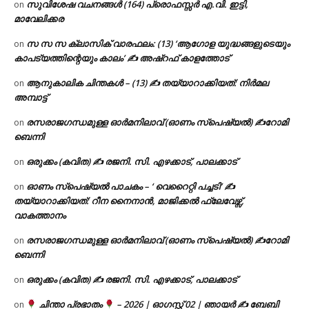
സുവിശേഷ വചനങ്ങൾ (164) പ്രൊഫസ്സർ എ.വി. ഇട്ടി,
on
മാവേലിക്കര
സ സ സ ക്ലാസിക് വാരഫലം: (13) ‘ആഗോള യുദ്ധങ്ങളുടെയും
on
കാപട്യത്തിന്റെയും കാലം’ ✍ അഷ്റഫ് കാളത്തോട്
ആനുകാലിക ചിന്തകൾ – (13) ✍ തയ്യാറാക്കിയത്: നിർമല
on
അമ്പാട്ട്
രസരാജഗന്ധമുള്ള ഓർമനിലാവ് (ഓണം സ്‌പെഷ്യൽ) ✍റോമി
on
ബെന്നി
ഒരുക്കം (കവിത) ✍ രജനി. സി. എഴക്കാട്, പാലക്കാട്
on
ഓണം സ്പെഷ്യൽ പാചകം – ‘ വെറൈറ്റി പച്ചടി’ ✍
on
തയ്യാറാക്കിയത്: റീന നൈനാൻ, മാജിക്കൽ ഫ്ലേവേഴ്സ്,
വാകത്താനം
രസരാജഗന്ധമുള്ള ഓർമനിലാവ് (ഓണം സ്‌പെഷ്യൽ) ✍റോമി
on
ബെന്നി
ഒരുക്കം (കവിത) ✍ രജനി. സി. എഴക്കാട്, പാലക്കാട്
on
ചിന്താ പ്രഭാതം
– 2026 | ഓഗസ്റ്റ് 02 | ഞായർ ✍
ബേബി
on