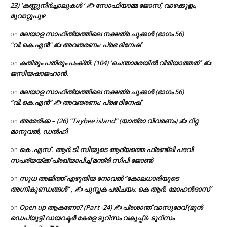
23) ‘കണ്ണുനീർച്ചാലുകൾ ‘ ✍ സോഫിയാമ്മ ജോസ്, വാഴക്കുളം,
മുവാറ്റുപുഴ
മലയാള സാഹിത്യത്തിലെ നക്ഷത്ര പൂക്കൾ (ഭാഗം 56)
on
“വി.കെ.എൻ” ✍ അവതരണം: പ്രഭ ദിനേഷ്
കതിരും പതിരും പംക്തി: (104) ‘ചെന്താമരയിൽ വിരിയാത്തത് ‘ ✍
on
ജസിയഷാജഹാൻ.
മലയാള സാഹിത്യത്തിലെ നക്ഷത്ര പൂക്കൾ (ഭാഗം 56)
on
“വി.കെ.എൻ” ✍ അവതരണം: പ്രഭ ദിനേഷ്
അമേരിക്ക – (26) “Taybee island” (യാത്രാ വിവരണം) ✍ റിറ്റ
on
മാനുവൽ, ഡൽഹി
കെ .എസ് . ആർ.ടി.സിയുടെ ആദ്യത്തെ ഫ്രണ്ട്ലി പദവി
on
സപര്യയ്ക്ക് പ്രഖ്യാപിച്ച് മന്ത്രി സിപി ജോൺ
സുധ അജിത്ത് എഴുതിയ നോവൽ “കോലധാരിയുടെ
on
അഗ്നികുണ്ഡങ്ങള്‍” , ✍ പുസ്തക പരിചയം: കെ ആർ. മോഹൻദാസ്
Open up ആകണോ? (Part -24) ✍ പ്രശാന്ത് വാസുദേവ് (മുൻ
on
ഡെപ്യൂട്ടി ഡയറക്ടർ കേരള ടൂറിസം വകുപ്പ് & ടൂറിസം