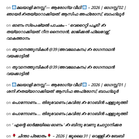
മലയാളി മനസ്സ് — ആരോഗ്യ വീഥി
– 2026 | ഓഗസ്റ്റ് 02 |
on
ഞായർ ✍
തയ്യാറാക്കിയത്: ആസിഫ അഫ്രോസ്, ബാംഗ്ലൂർ
ഓണം സ്പെഷ്യൽ പാചകം – ‘ വെറൈറ്റി പച്ചടി’ ✍
on
തയ്യാറാക്കിയത്: റീന നൈനാൻ, മാജിക്കൽ ഫ്ലേവേഴ്സ്,
വാകത്താനം
തൂവാനത്തുമ്പികൾ @39 (അവലോകനം) ✍ രാഗനാഥൻ
on
വയക്കാട്ടിൽ
തൂവാനത്തുമ്പികൾ @39 (അവലോകനം) ✍ രാഗനാഥൻ
on
വയക്കാട്ടിൽ
മലയാളി മനസ്സ് — ആരോഗ്യ വീഥി
– 2026 | ഓഗസ്റ്റ് 01 |
on
ശനി ✍
തയ്യാറാക്കിയത്: ആസിഫ അഫ്രോസ്, ബാംഗ്ലൂർ
പൊന്നോണം … തിരുവോണം (കവിത) ✍ റോബിൻ പള്ളുരുത്തി
on
പൊന്നോണം … തിരുവോണം (കവിത) ✍ റോബിൻ പള്ളുരുത്തി
on
‘ എന്റെ ഓർമ്മയിലെ ഓണം ‘ ✍ ബിന്ദു വേണു ചോറ്റാനിക്കര
on
ചിന്താ പ്രഭാതം
– 2026 | ജൂലൈ 31 | വെള്ളി ✍
ബേബി
on