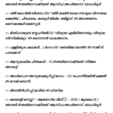
ഞായർ ✍
തയ്യാറാക്കിയത്: ആസിഫ അഫ്രോസ്, ബാംഗ്ലൂർ
ശ്രീ കോവിൽ ദർശനം (95) “ശ്രീ ശക്തി ബാല നര മുഖ വിനായക
on
ക്ഷേത്രം”, ചിദംബരം, കടലൂർ ജില്ല, തമിഴ്നാട്. ✍ അവതരണം:
സൈമശങ്കർ മൈസൂർ.
മിശിഹായുടെ സ്നേഹിതർ(53) “വിശുദ്ധ എമിലിയാനയും വിശുദ്ധ
on
ടര്‍സില്ലയും” ✍ നൈനാൻ വാകത്താനം
പള്ളിക്കൂടം കഥകൾ… ( ഭാഗം 69) ‘ശബരിമല യാത്ര’ ✍ സജി ടി.
on
പാലക്കാട്
ആനുകാലിക ചിന്തകൾ – 12 ✍തയ്യാറാക്കിയത്: നിർമല
on
അമ്പാട്ട്
അധ്യാപന അനുഭവക്കുറിപ്പ് (ഭാഗം – 12) ‘പൊന്നീർക്കിൽ കമ്മൽ’
on
✍ റോമി ബെന്നി.
ഭ്രാന്തിൻപിറപ്പ് (കവിത) ✍ ധ്വനിക
on
മലയാളി മനസ്സ് — ആരോഗ്യ വീഥി
– 2026 | ജൂലൈ 26 |
on
ഞായർ ✍
തയ്യാറാക്കിയത്: ആസിഫ അഫ്രോസ്, ബാംഗ്ലൂർ