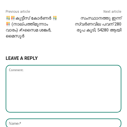
Previous article
Next article
കുട്ടീസ് കോർണർ
സംസ്ഥാനത്തു ഇന്ന്
(നാല്പത്തിമൂന്നാം
സ്വർണവില പവന് 280
വാരം) ✍സൈമ ശങ്കർ,
രൂപ കൂടി, 54280 ആയി
മൈസൂർ
LEAVE A REPLY
Comment:
Nam