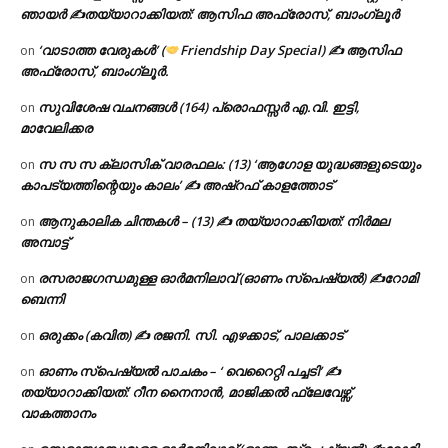
ഞായർ ✍
തയ്യാറാക്കിയത്: ആസിഫ അഫ്രോസ്, ബാംഗ്ലൂർ
‘വാടാത്ത വേരുകൾ’ (
Friendship Day Special) ✍ ആസിഫ
on
അഫ്രോസ്, ബാംഗ്ലൂർ.
സുവിശേഷ വചനങ്ങൾ (164) പ്രൊഫസ്സർ എ.വി. ഇട്ടി,
on
മാവേലിക്കര
സ സ സ ക്ലാസിക് വാരഫലം: (13) ‘ആഗോള യുദ്ധങ്ങളുടെയും
on
കാപട്യത്തിന്റെയും കാലം’ ✍ അഷ്റഫ് കാളത്തോട്
ആനുകാലിക ചിന്തകൾ – (13) ✍ തയ്യാറാക്കിയത്: നിർമല
on
അമ്പാട്ട്
രസരാജഗന്ധമുള്ള ഓർമനിലാവ് (ഓണം സ്‌പെഷ്യൽ) ✍റോമി
on
ബെന്നി
ഒരുക്കം (കവിത) ✍ രജനി. സി. എഴക്കാട്, പാലക്കാട്
on
ഓണം സ്പെഷ്യൽ പാചകം – ‘ വെറൈറ്റി പച്ചടി’ ✍
on
തയ്യാറാക്കിയത്: റീന നൈനാൻ, മാജിക്കൽ ഫ്ലേവേഴ്സ്,
വാകത്താനം