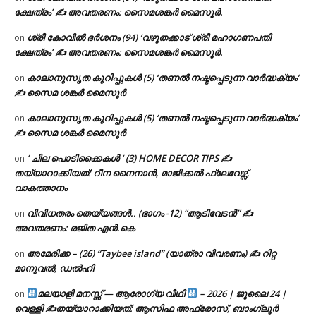
ക്ഷേത്രം’ ✍ അവതരണം: സൈമശങ്കർ മൈസൂർ.
ശ്രീ കോവിൽ ദർശനം (94) ‘വഴുതക്കാട് ശ്രീ മഹാഗണപതി
on
ക്ഷേത്രം’ ✍ അവതരണം: സൈമശങ്കർ മൈസൂർ.
കാലാനുസൃത കുറിപ്പുകൾ (5) ‘തണൽ നഷ്ടപ്പെടുന്ന വാർദ്ധക്യം’
on
✍ സൈമ ശങ്കർ മൈസൂർ
കാലാനുസൃത കുറിപ്പുകൾ (5) ‘തണൽ നഷ്ടപ്പെടുന്ന വാർദ്ധക്യം’
on
✍ സൈമ ശങ്കർ മൈസൂർ
‘ ചില പൊടിക്കൈകൾ ‘ (3) HOME DECOR TIPS ✍
on
തയ്യാറാക്കിയത്: റീന നൈനാൻ, മാജിക്കൽ ഫ്ലേവേഴ്സ്,
വാകത്താനം
വിവിധതരം തെയ്യങ്ങൾ.. (ഭാഗം -12) “ആടിവേടൻ” ✍
on
അവതരണം: രജിത എൻ.കെ
അമേരിക്ക – (26) “Taybee island” (യാത്രാ വിവരണം) ✍ റിറ്റ
on
മാനുവൽ, ഡൽഹി
മലയാളി മനസ്സ് — ആരോഗ്യ വീഥി
– 2026 | ജൂലൈ 24 |
on
വെള്ളി ✍
തയ്യാറാക്കിയത്: ആസിഫ അഫ്രോസ്, ബാംഗ്ലൂർ