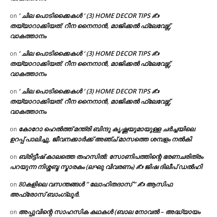
‘ ചില പൊടിക്കൈകൾ ‘ (3) HOME DECOR TIPS ✍
on
തയ്യാറാക്കിയത്: റീന നൈനാൻ, മാജിക്കൽ ഫ്ലേവേഴ്സ്,
വാകത്താനം
‘ ചില പൊടിക്കൈകൾ ‘ (3) HOME DECOR TIPS ✍
on
തയ്യാറാക്കിയത്: റീന നൈനാൻ, മാജിക്കൽ ഫ്ലേവേഴ്സ്,
വാകത്താനം
‘ ചില പൊടിക്കൈകൾ ‘ (3) HOME DECOR TIPS ✍
on
തയ്യാറാക്കിയത്: റീന നൈനാൻ, മാജിക്കൽ ഫ്ലേവേഴ്സ്,
വാകത്താനം
കോറോ ഹെൽത്ത് മന്ത്രി ബിന്ദു കൃഷ്ണയുമായുള്ള ചർച്ചയിലെ
on
ഉറപ്പ് പാലിച്ചു, ജീവനക്കാർക്ക് അഞ്ച് മാസത്തെ ശമ്പളം നൽകി
ബ്രിട്ടീഷ് കാലത്തെ തഹസിൽ: സോണിപത്തിന്റെ ഭരണചരിത്രം
on
പറയുന്ന നിശ്ശബ്ദ സ്മാരകം (ലഘു വിവരണം) ✍ ജിഷ ദിലീപ് ഡൽഹി
80കളിലെ വസന്തങ്ങൾ ” ലോഹിതദാസ് ” ✍ ആസിഫ
on
അഫ്രോസ് ബാംഗ്ലൂർ.
അപ്പുവിന്റെ സാഹസിക കഥകൾ (ബാല നോവൽ – അദ്ധ്യായം
on