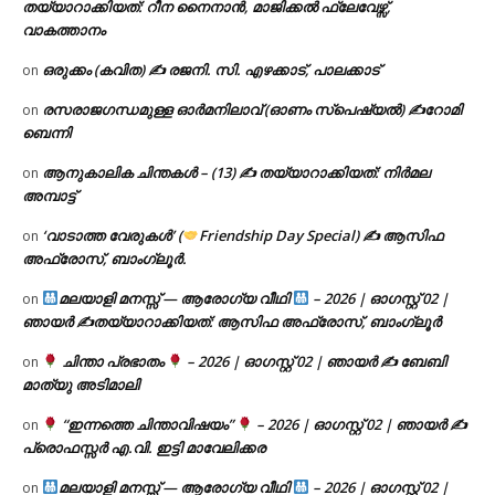
തയ്യാറാക്കിയത്: റീന നൈനാൻ, മാജിക്കൽ ഫ്ലേവേഴ്സ്,
വാകത്താനം
ഒരുക്കം (കവിത) ✍ രജനി. സി. എഴക്കാട്, പാലക്കാട്
on
രസരാജഗന്ധമുള്ള ഓർമനിലാവ് (ഓണം സ്‌പെഷ്യൽ) ✍റോമി
on
ബെന്നി
ആനുകാലിക ചിന്തകൾ – (13) ✍ തയ്യാറാക്കിയത്: നിർമല
on
അമ്പാട്ട്
‘വാടാത്ത വേരുകൾ’ (
Friendship Day Special) ✍ ആസിഫ
on
അഫ്രോസ്, ബാംഗ്ലൂർ.
മലയാളി മനസ്സ് — ആരോഗ്യ വീഥി
– 2026 | ഓഗസ്റ്റ് 02 |
on
ഞായർ ✍
തയ്യാറാക്കിയത്: ആസിഫ അഫ്രോസ്, ബാംഗ്ലൂർ
ചിന്താ പ്രഭാതം
– 2026 | ഓഗസ്റ്റ് 02 | ഞായർ ✍
ബേബി
on
മാത്യു അടിമാലി
“ഇന്നത്തെ ചിന്താവിഷയം”
– 2026 | ഓഗസ്റ്റ് 02 | ഞായർ ✍
on
പ്രൊഫസ്സർ എ.വി. ഇട്ടി മാവേലിക്കര
മലയാളി മനസ്സ് — ആരോഗ്യ വീഥി
– 2026 | ഓഗസ്റ്റ് 02 |
on