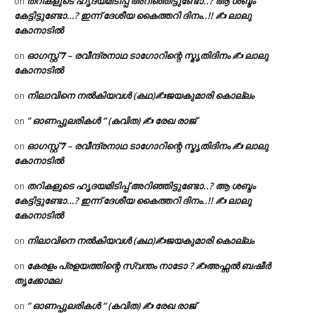
തറികളുടെ ഹൃദയമിടിപ്പ് അറിഞ്ഞിട്ടുണ്ടോ..? ആ ശബ്ദം
on
കേട്ടിട്ടുണ്ടോ…? ഇന്ന് ദേശീയ കൈത്തറി ദിനം..!! ✍ ലാലു
കോനാടിൽ
ഓഗസ്റ്റ് 𝟕 – രവീന്ദ്രനാഥ ടാഗോറിന്റെ സ്മൃതിദിനം ✍ ലാലു
on
കോനാടിൽ
നിലാവിനെ നൽകിയവൾ (കഥ)✍ജയകുമാരി കൊല്ലം
on
” ഓണപ്പുലരികൾ ” (കവിത) ✍ രേഖ രാജ്
on
ഓഗസ്റ്റ് 𝟕 – രവീന്ദ്രനാഥ ടാഗോറിന്റെ സ്മൃതിദിനം ✍ ലാലു
on
കോനാടിൽ
തറികളുടെ ഹൃദയമിടിപ്പ് അറിഞ്ഞിട്ടുണ്ടോ..? ആ ശബ്ദം
on
കേട്ടിട്ടുണ്ടോ…? ഇന്ന് ദേശീയ കൈത്തറി ദിനം..!! ✍ ലാലു
കോനാടിൽ
നിലാവിനെ നൽകിയവൾ (കഥ)✍ജയകുമാരി കൊല്ലം
on
കേരളം പ്രളയത്തിന്റെ സ്വന്തം നാടോ ? ✍️അഫ്സൽ ബഷീർ
on
തൃക്കോമല
” ഓണപ്പുലരികൾ ” (കവിത) ✍ രേഖ രാജ്
on