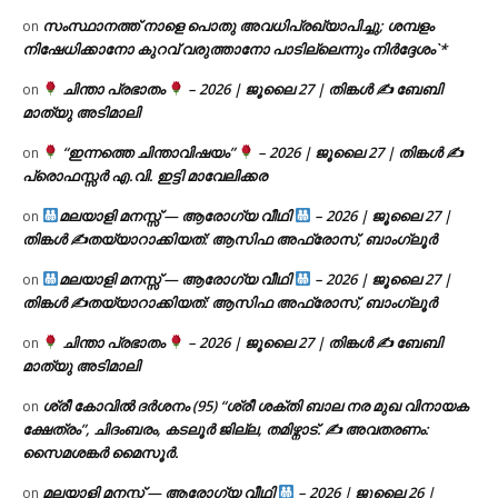
സംസ്ഥാനത്ത് നാളെ പൊതു അവധിപ്രഖ്യാപിച്ചു; ശമ്പളം
on
നിഷേധിക്കാനോ കുറവ് വരുത്താനോ പാടില്ലെന്നും നിർദ്ദേശം`*
ചിന്താ പ്രഭാതം
– 2026 | ജൂലൈ 27 | തിങ്കൾ ✍
ബേബി
on
മാത്യു അടിമാലി
“ഇന്നത്തെ ചിന്താവിഷയം”
– 2026 | ജൂലൈ 27 | തിങ്കൾ ✍
on
പ്രൊഫസ്സർ എ.വി. ഇട്ടി മാവേലിക്കര
മലയാളി മനസ്സ് — ആരോഗ്യ വീഥി
– 2026 | ജൂലൈ 27 |
on
തിങ്കൾ ✍
തയ്യാറാക്കിയത്: ആസിഫ അഫ്രോസ്, ബാംഗ്ലൂർ
മലയാളി മനസ്സ് — ആരോഗ്യ വീഥി
– 2026 | ജൂലൈ 27 |
on
തിങ്കൾ ✍
തയ്യാറാക്കിയത്: ആസിഫ അഫ്രോസ്, ബാംഗ്ലൂർ
ചിന്താ പ്രഭാതം
– 2026 | ജൂലൈ 27 | തിങ്കൾ ✍
ബേബി
on
മാത്യു അടിമാലി
ശ്രീ കോവിൽ ദർശനം (95) “ശ്രീ ശക്തി ബാല നര മുഖ വിനായക
on
ക്ഷേത്രം”, ചിദംബരം, കടലൂർ ജില്ല, തമിഴ്നാട്. ✍ അവതരണം:
സൈമശങ്കർ മൈസൂർ.
മലയാളി മനസ്സ് — ആരോഗ്യ വീഥി
– 2026 | ജൂലൈ 26 |
on