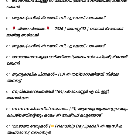
രസരാജഗന്ധമുള്ള ഓർമനിലാവ് (ഓണം സ്‌പെഷ്യൽ) ✍റോമി
on
ബെന്നി
ഒരുക്കം (കവിത) ✍ രജനി. സി. എഴക്കാട്, പാലക്കാട്
on
ചിന്താ പ്രഭാതം
– 2026 | ഓഗസ്റ്റ് 02 | ഞായർ ✍
ബേബി
on
മാത്യു അടിമാലി
ഒരുക്കം (കവിത) ✍ രജനി. സി. എഴക്കാട്, പാലക്കാട്
on
രസരാജഗന്ധമുള്ള ഓർമനിലാവ് (ഓണം സ്‌പെഷ്യൽ) ✍റോമി
on
ബെന്നി
ആനുകാലിക ചിന്തകൾ – (13) ✍ തയ്യാറാക്കിയത്: നിർമല
on
അമ്പാട്ട്
സുവിശേഷ വചനങ്ങൾ (164) പ്രൊഫസ്സർ എ.വി. ഇട്ടി,
on
മാവേലിക്കര
സ സ സ ക്ലാസിക് വാരഫലം: (13) ‘ആഗോള യുദ്ധങ്ങളുടെയും
on
കാപട്യത്തിന്റെയും കാലം’ ✍ അഷ്റഫ് കാളത്തോട്
‘വാടാത്ത വേരുകൾ’ (
Friendship Day Special) ✍ ആസിഫ
on
അഫ്രോസ്, ബാംഗ്ലൂർ.