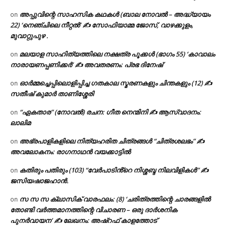
അപ്പുവിന്റെ സാഹസിക കഥകൾ (ബാല നോവൽ – അദ്ധ്യായം
on
22) ‘നെഞ്ചിലെ നീറ്റൽ’ ✍ സോഫിയാമ്മ ജോസ്, വാഴക്കുളം,
മുവാറ്റുപുഴ .
മലയാള സാഹിത്യത്തിലെ നക്ഷത്ര പൂക്കൾ (ഭാഗം 55) ‘കാവാലം
on
നാരായണപ്പണിക്കർ’ ✍ അവതരണം: പ്രഭ ദിനേഷ്
ഓർമ്മച്ചെപ്പിലൊളിപ്പിച്ച ഗതകാല സ്മരണകളും ചിന്തകളും (12) ✍
on
സതീഷ് കുമാർ താണിശ്ശേരി
“ഏകതാര” (നോവൽ) രചന: ഗീത നെന്മിനി ✍ ആസ്വാദനം:
on
ലാലിമ
അഭ്രപാളികളിലെ നിത്യഹരിത ചിത്രങ്ങൾ “ചിത്രശലഭം” ✍
on
അവലോകനം: രാഗനാഥൻ വയക്കാട്ടിൽ
കതിരും പതിരും (103) “വേർപാടിൻ്റെ നിശ്ശബ്ദ നിലവിളികൾ” ✍
on
ജസിയഷാജഹാൻ.
സ സ സ ക്ലാസിക് വാരഫലം: (8) ‘ചരിത്രത്തിന്റെ ചാരങ്ങളിൽ
on
തോണ്ടി വർത്തമാനത്തിന്റെ വിചാരണ – ഒരു ദാർശനിക
പുനർവായന’ ✍ ലേഖനം: അഷ്റഫ് കാളത്തോട്