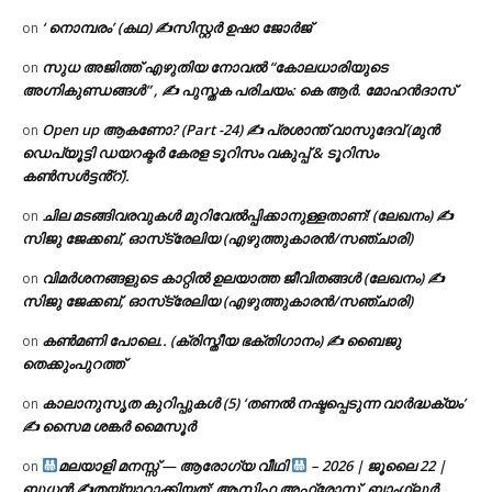
‘ നൊമ്പരം’ (കഥ) ✍സിസ്റ്റർ ഉഷാ ജോർജ്
on
സുധ അജിത്ത് എഴുതിയ നോവൽ “കോലധാരിയുടെ
on
അഗ്നികുണ്ഡങ്ങള്‍” , ✍ പുസ്തക പരിചയം: കെ ആർ. മോഹൻദാസ്
Open up ആകണോ? (Part -24) ✍ പ്രശാന്ത് വാസുദേവ് (മുൻ
on
ഡെപ്യൂട്ടി ഡയറക്ടർ കേരള ടൂറിസം വകുപ്പ് & ടൂറിസം
കൺസൾട്ടൻ്റ്).
ചില മടങ്ങിവരവുകൾ മുറിവേൽപ്പിക്കാനുള്ളതാണ്! (ലേഖനം) ✍️
on
സിജു ജേക്കബ്, ഓസ്‌ട്രേലിയ (എഴുത്തുകാരൻ/സഞ്ചാരി)
വിമർശനങ്ങളുടെ കാറ്റിൽ ഉലയാത്ത ജീവിതങ്ങൾ (ലേഖനം) ✍️
on
സിജു ജേക്കബ്, ഓസ്‌ട്രേലിയ (എഴുത്തുകാരൻ/സഞ്ചാരി)
കൺമണി പോലെ.. (ക്രിസ്തീയ ഭക്തിഗാനം) ✍ ബൈജു
on
തെക്കുംപുറത്ത്
കാലാനുസൃത കുറിപ്പുകൾ (5) ‘തണൽ നഷ്ടപ്പെടുന്ന വാർദ്ധക്യം’
on
✍ സൈമ ശങ്കർ മൈസൂർ
മലയാളി മനസ്സ് — ആരോഗ്യ വീഥി
– 2026 | ജൂലൈ 22 |
on
ബുധൻ ✍
തയ്യാറാക്കിയത്: ആസിഫ അഫ്രോസ്, ബാംഗ്ലൂർ