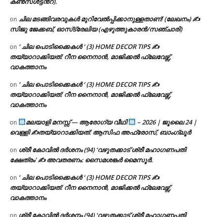
കൺസൾട്ടൻ്റ്).
ചില മടങ്ങിവരവുകൾ മുറിവേൽപ്പിക്കാനുള്ളതാണ്! (ലേഖനം) ✍️
on
സിജു ജേക്കബ്, ഓസ്‌ട്രേലിയ (എഴുത്തുകാരൻ/സഞ്ചാരി)
‘ ചില പൊടിക്കൈകൾ ‘ (3) HOME DECOR TIPS ✍
on
തയ്യാറാക്കിയത്: റീന നൈനാൻ, മാജിക്കൽ ഫ്ലേവേഴ്സ്,
വാകത്താനം
‘ ചില പൊടിക്കൈകൾ ‘ (3) HOME DECOR TIPS ✍
on
തയ്യാറാക്കിയത്: റീന നൈനാൻ, മാജിക്കൽ ഫ്ലേവേഴ്സ്,
വാകത്താനം
മലയാളി മനസ്സ് — ആരോഗ്യ വീഥി
– 2026 | ജൂലൈ 24 |
on
വെള്ളി ✍
തയ്യാറാക്കിയത്: ആസിഫ അഫ്രോസ്, ബാംഗ്ലൂർ
ശ്രീ കോവിൽ ദർശനം (94) ‘വഴുതക്കാട് ശ്രീ മഹാഗണപതി
on
ക്ഷേത്രം’ ✍ അവതരണം: സൈമശങ്കർ മൈസൂർ.
‘ ചില പൊടിക്കൈകൾ ‘ (3) HOME DECOR TIPS ✍
on
തയ്യാറാക്കിയത്: റീന നൈനാൻ, മാജിക്കൽ ഫ്ലേവേഴ്സ്,
വാകത്താനം
ശ്രീ കോവിൽ ദർശനം (94) ‘വഴുതക്കാട് ശ്രീ മഹാഗണപതി
on