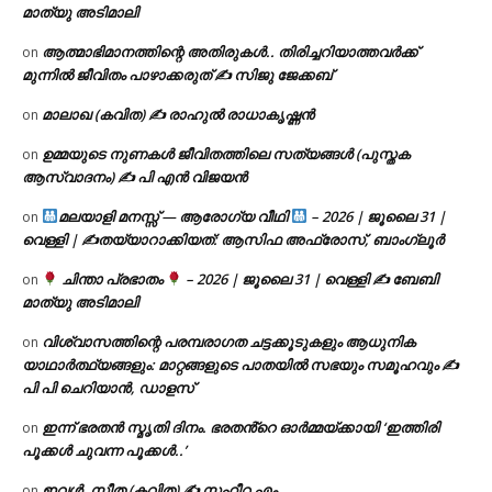
മാത്യു അടിമാലി
ആത്മാഭിമാനത്തിന്റെ അതിരുകൾ.. തിരിച്ചറിയാത്തവർക്ക്
on
മുന്നിൽ ജീവിതം പാഴാക്കരുത് ✍️ സിജു ജേക്കബ്
മാലാഖ (കവിത) ✍ രാഹുൽ രാധാകൃഷ്ണൻ
on
ഉമ്മയുടെ നുണകൾ ജീവിതത്തിലെ സത്യങ്ങൾ (പുസ്തക
on
ആസ്വാദനം) ✍ പി എൻ വിജയൻ
മലയാളി മനസ്സ് — ആരോഗ്യ വീഥി
– 2026 | ജൂലൈ 31 |
on
വെള്ളി | ✍
തയ്യാറാക്കിയത്: ആസിഫ അഫ്രോസ്, ബാംഗ്ലൂർ
ചിന്താ പ്രഭാതം
– 2026 | ജൂലൈ 31 | വെള്ളി ✍
ബേബി
on
മാത്യു അടിമാലി
വിശ്വാസത്തിന്റെ പരമ്പരാഗത ചട്ടക്കൂടുകളും ആധുനിക
on
യാഥാർത്ഥ്യങ്ങളും: മാറ്റങ്ങളുടെ പാതയിൽ സഭയും സമൂഹവും ✍
പി പി ചെറിയാൻ, ഡാളസ്
ഇന്ന് ഭരതൻ സ്മൃതി ദിനം. ഭരതൻ്റെ ഓർമ്മയ്ക്കായി ‘ഇത്തിരി
on
പൂക്കൾ ചുവന്ന പൂക്കൾ..’
ഇവൾ, സീത (കവിത) ✍ സഹീറ എം
on