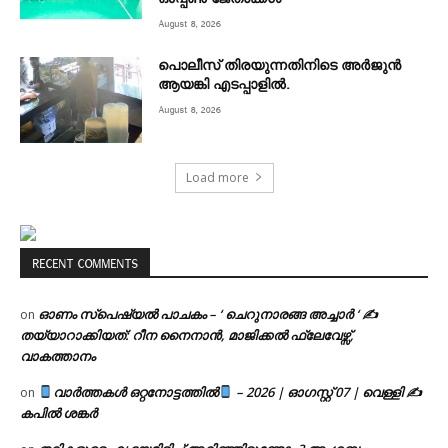
August 8, 2026
പൊലീസ് തിരയുന്നതിനിടെ അര്‍ജുന്‍
ആയങ്കി എടപ്പാളില്‍.
August 8, 2026
Load more
RECENT COMMENTS
ഓണം സ്പെഷ്യൽ പാചകം – ‘ ചെറുനാരങ്ങ അച്ചാർ ‘ ✍
on
തയ്യാറാക്കിയത്: റീന നൈനാൻ, മാജിക്കൽ ഫ്ലേവേഴ്സ്,
വാകത്താനം
വാർത്തകൾ ഒറ്റനോട്ടത്തിൽ
– 2026 | ഓഗസ്റ്റ് 07 | വെള്ളി ✍
on
കപിൽ ശങ്കർ