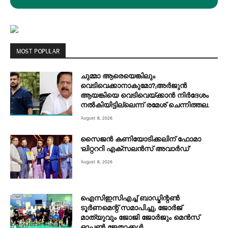
MOST POPULAR
ചുമ്മാ ആരെയെങ്കിലും
വെടിവെക്കാനാകുമോ?;അർജുൻ
ആയങ്കിയെ വെടിവെയ്ക്കാൻ നിർദേശം
നൽകിയിട്ടില്ലെന്ന് രമേശ് ചെന്നിത്തല.
August 8, 2026
സൈജൻ കണിയോടിക്കലിന് ഫോമാ
‘ലിറ്റററി എക്സലൻസ് അവാർഡ്’
August 8, 2026
ഐസിഇസിഎച്ച് ബാഡ്മിന്റൺ
ടൂർണമെന്റ് സമാപിച്ചു; ജോർജ്
മാത്യുവും ജോജി ജോർജും മെൻസ്
ഓപ്പൺ ജേതാക്കൾ