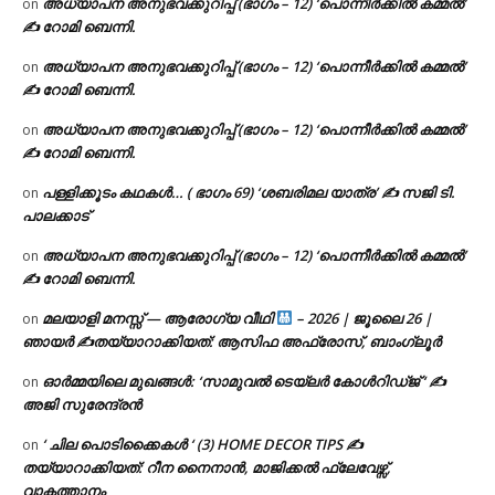
അധ്യാപന അനുഭവക്കുറിപ്പ് (ഭാഗം – 12) ‘പൊന്നീർക്കിൽ കമ്മൽ’
on
✍ റോമി ബെന്നി.
അധ്യാപന അനുഭവക്കുറിപ്പ് (ഭാഗം – 12) ‘പൊന്നീർക്കിൽ കമ്മൽ’
on
✍ റോമി ബെന്നി.
അധ്യാപന അനുഭവക്കുറിപ്പ് (ഭാഗം – 12) ‘പൊന്നീർക്കിൽ കമ്മൽ’
on
✍ റോമി ബെന്നി.
പള്ളിക്കൂടം കഥകൾ… ( ഭാഗം 69) ‘ശബരിമല യാത്ര’ ✍ സജി ടി.
on
പാലക്കാട്
അധ്യാപന അനുഭവക്കുറിപ്പ് (ഭാഗം – 12) ‘പൊന്നീർക്കിൽ കമ്മൽ’
on
✍ റോമി ബെന്നി.
മലയാളി മനസ്സ് — ആരോഗ്യ വീഥി
– 2026 | ജൂലൈ 26 |
on
ഞായർ ✍
തയ്യാറാക്കിയത്: ആസിഫ അഫ്രോസ്, ബാംഗ്ലൂർ
ഓർമ്മയിലെ മുഖങ്ങൾ: ‘സാമുവൽ ടെയ്ലർ കോൾറിഡ്ജ് ‘ ✍
on
അജി സുരേന്ദ്രൻ
‘ ചില പൊടിക്കൈകൾ ‘ (3) HOME DECOR TIPS ✍
on
തയ്യാറാക്കിയത്: റീന നൈനാൻ, മാജിക്കൽ ഫ്ലേവേഴ്സ്,
വാകത്താനം