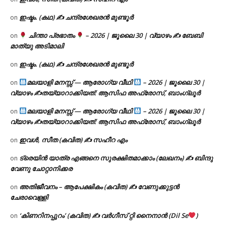
ഇഷ്ടം. (കഥ) ✍ ചന്ദ്രശേഖരൻ മുണ്ടൂർ
on
ചിന്താ പ്രഭാതം
– 2026 | ജൂലൈ 30 | വ്യാഴം ✍
ബേബി
on
മാത്യു അടിമാലി
ഇഷ്ടം. (കഥ) ✍ ചന്ദ്രശേഖരൻ മുണ്ടൂർ
on
മലയാളി മനസ്സ് — ആരോഗ്യ വീഥി
– 2026 | ജൂലൈ 30 |
on
വ്യാഴം ✍
തയ്യാറാക്കിയത്: ആസിഫ അഫ്രോസ്, ബാംഗ്ലൂർ
മലയാളി മനസ്സ് — ആരോഗ്യ വീഥി
– 2026 | ജൂലൈ 30 |
on
വ്യാഴം ✍
തയ്യാറാക്കിയത്: ആസിഫ അഫ്രോസ്, ബാംഗ്ലൂർ
ഇവൾ, സീത (കവിത) ✍ സഹീറ എം
on
ട്രെയിൻ യാത്ര എങ്ങനെ സുരക്ഷിതമാക്കാം (ലേഖനം) ✍ ബിന്ദു
on
വേണു ചോറ്റാനിക്കര
അതിജീവനം – ആപേക്ഷികം (കവിത) ✍ വേണുക്കുട്ടൻ
on
ചേരാവെള്ളി
‘കിണറിനപ്പുറം’ (കവിത) ✍ വർഗീസ് റ്റി നൈനാൻ (Dil Se
)
on