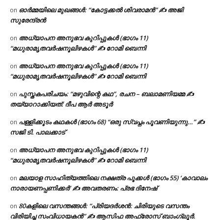
ഓർമ്മയിലെ മുഖങ്ങൾ: “കോട്ടക്കൽ ശിവരാമൻ” ✍ അജി
on
സുരേന്ദ്രൻ
അധ്യാപന അനുഭവ കുറിപ്പുകൾ (ഭാഗം 11)
on
“മധുരാമൃതവർഷനൂലിഴകൾ” ✍ റോമി ബെന്നി
അധ്യാപന അനുഭവ കുറിപ്പുകൾ (ഭാഗം 11)
on
“മധുരാമൃതവർഷനൂലിഴകൾ” ✍ റോമി ബെന്നി
പുസ്തകപരിചയം: “മഴുവിന്റെ കഥ”, രചന – ബലാമണിയമ്മ ✍
on
തയ്യാറാക്കിയത്: ദീപ ആർ അടൂർ
പള്ളിക്കൂടം കഥകൾ (ഭാഗം 68) “ഒരു സ്വപ്നം പൂവണിയുന്നു…” ✍
on
സജി ടി. പാലക്കാട്
അധ്യാപന അനുഭവ കുറിപ്പുകൾ (ഭാഗം 11)
on
“മധുരാമൃതവർഷനൂലിഴകൾ” ✍ റോമി ബെന്നി
മലയാള സാഹിത്യത്തിലെ നക്ഷത്ര പൂക്കൾ (ഭാഗം 55) ‘കാവാലം
on
നാരായണപ്പണിക്കർ’ ✍ അവതരണം: പ്രഭ ദിനേഷ്
80കളിലെ വസന്തങ്ങൾ: “പ്രിയദർശൻ: ചിരിയുടെ വസന്തം
on
വിരിയിച്ച സംവിധായകൻ” ✍ ആസിഫ അഫ്രോസ് ബാംഗ്ലൂർ.