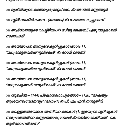
മുക്തിയുടെ കാൽപ്പെരുമാറ്റം (കഥ) ✍ അനിൽ മണ്ണത്തൂർ
on
സ്ത്രീ ശാക്തീകരണം. (ലേഖനം) ✍ ഹേമലത കൃഷ്ണദാസ്
on
ആർദ്രതയുടെ രാഷ്ട്രീയം ✍️ സിജു ജേക്കബ്, എഴുത്തുകാരൻ
on
സഞ്ചാരി
അധ്യാപന അനുഭവ കുറിപ്പുകൾ (ഭാഗം 11)
on
“മധുരാമൃതവർഷനൂലിഴകൾ” ✍ റോമി ബെന്നി
അധ്യാപന അനുഭവ കുറിപ്പുകൾ (ഭാഗം 11)
on
“മധുരാമൃതവർഷനൂലിഴകൾ” ✍ റോമി ബെന്നി
അധ്യാപന അനുഭവ കുറിപ്പുകൾ (ഭാഗം 11)
on
“മധുരാമൃതവർഷനൂലിഴകൾ” ✍ റോമി ബെന്നി
ശുഭചിന്ത – (144) പ്രകാശഗോപുരങ്ങൾ – (120) “ഭാഷയും
on
ആശയസംവേദനവും” (ഭാഗം-1) ✍പി.എം.എൻ.നമ്പൂതിരി
വെള്ളിത്തിരയിലെ അണിയറ കഥകൾ (1) ഇരയുടെ മുറിവുകൾ
on
സമൂഹത്തിന്‍റെ കണ്ണാടിയാകുമ്പോൾ ✍തയ്യാറാക്കിയത്: കെ.
ആര്‍ മോഹന്‍ദാസ്