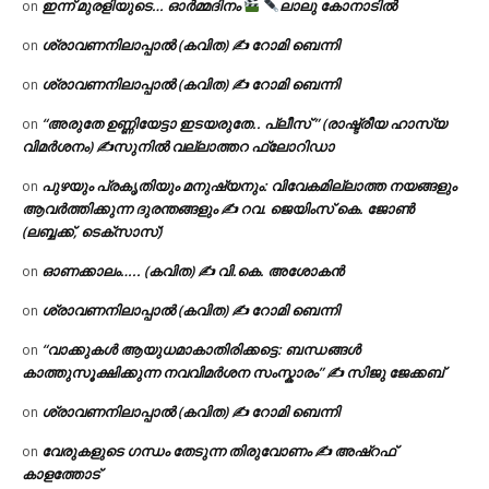
ഇന്ന് മുരളിയുടെ… ഓർമ്മദിനം
ലാലു കോനാടിൽ
on
ശ്രാവണനിലാപ്പാൽ (കവിത) ✍ റോമി ബെന്നി
on
ശ്രാവണനിലാപ്പാൽ (കവിത) ✍ റോമി ബെന്നി
on
“അരുതേ ഉണ്ണിയേട്ടാ ഇടയരുതേ.. പ്ലീസ് ” (രാഷ്ട്രീയ ഹാസ്യ
on
വിമർശനം) ✍സുനിൽ വല്ലാത്തറ ഫ്ലോറിഡാ
പുഴയും പ്രകൃതിയും മനുഷ്യനും: വിവേകമില്ലാത്ത നയങ്ങളും
on
ആവർത്തിക്കുന്ന ദുരന്തങ്ങളും ✍ റവ. ജെയിംസ് കെ. ജോൺ
(ലബ്ബക്ക്, ടെക്സാസ്)
ഓണക്കാലം….. (കവിത) ✍ വി.കെ. അശോകൻ
on
ശ്രാവണനിലാപ്പാൽ (കവിത) ✍ റോമി ബെന്നി
on
“വാക്കുകൾ ആയുധമാകാതിരിക്കട്ടെ: ബന്ധങ്ങൾ
on
കാത്തുസൂക്ഷിക്കുന്ന നവവിമർശന സംസ്കാരം” ✍️ സിജു ജേക്കബ്
ശ്രാവണനിലാപ്പാൽ (കവിത) ✍ റോമി ബെന്നി
on
വേരുകളുടെ ഗന്ധം തേടുന്ന തിരുവോണം ✍ അഷ്റഫ്
on
കാളത്തോട്