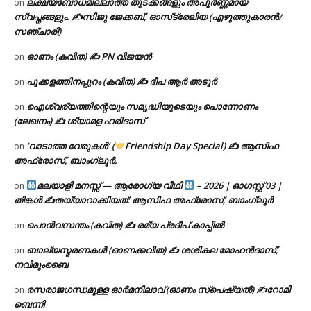
ലക്ഷ്യബോധമില്ലാത്ത തുടക്കങ്ങളും അപൂർണ്ണമായ
on
സ്വപ്നങ്ങളും. ✍️സിജു ജേക്കബ്, ഓസ്‌ട്രേലിയ (എഴുത്തുകാരൻ/
സഞ്ചാരി)
ഓണം (കവിത) ✍ PN വിജയൻ
on
പൂക്കളത്തിനപ്പുറം (കവിത) ✍ ദീപ ആർ അടൂർ
on
ഐശ്വര്യത്തിന്റെയും സമൃദ്ധിയുടെയും പൊന്നോണം
on
(ലേഖനം) ✍ ശ്യാമള ഹരിദാസ്
‘വാടാത്ത വേരുകൾ’ (
Friendship Day Special) ✍ ആസിഫ
on
അഫ്രോസ്, ബാംഗ്ലൂർ.
മലയാളി മനസ്സ് — ആരോഗ്യ വീഥി
– 2026 | ഓഗസ്റ്റ് 03 |
on
തിങ്കൾ ✍
തയ്യാറാക്കിയത്: ആസിഫ അഫ്രോസ്, ബാംഗ്ലൂർ
പൊൻവസന്തം (കവിത) ✍ രമ്യ പ്രദീപ് കാപ്പിൽ
on
ബാല്യസ്മരണകൾ (ഓണക്കവിത) ✍ ശശികല മോഹൻദാസ്,
on
നവിമുംബൈ
രസരാജഗന്ധമുള്ള ഓർമനിലാവ് (ഓണം സ്‌പെഷ്യൽ) ✍റോമി
on
ബെന്നി