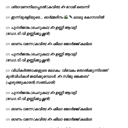
ശ്രാവണനിലാപ്പാൽ (കവിത) ✍ റോമി ബെന്നി
on
ഇന്ന് മുരളിയുടെ… ഓർമ്മദിനം
ലാലു കോനാടിൽ
on
പുനർജന്മം (ചെറുകഥ) ✍ ഉണ്ണി ആവട്ടി
on
(ഡോ.ടി.വി.ഉണ്ണിക്കൃഷ്ണൻ)
ഓണം വന്നേ (കവിത) ✍ ഷീലാ ജോർജ്ജ് കല്ലട
on
പുനർജന്മം (ചെറുകഥ) ✍ ഉണ്ണി ആവട്ടി
on
(ഡോ.ടി.വി.ഉണ്ണിക്കൃഷ്ണൻ)
വിധികർത്താക്കളുടെ ലോകം: വിവേകം തോൽക്കുന്നിടത്ത്
on
മുൻവിധികൾ ജയിക്കുമ്പോൾ. ✍️ സിജു ജേക്കബ്
(എഴുത്തുകാരൻ,സഞ്ചാരി)
പുനർജന്മം (ചെറുകഥ) ✍ ഉണ്ണി ആവട്ടി
on
(ഡോ.ടി.വി.ഉണ്ണിക്കൃഷ്ണൻ)
ഓണം വന്നേ (കവിത) ✍ ഷീലാ ജോർജ്ജ് കല്ലട
on
ഓണം വന്നേ (കവിത) ✍ ഷീലാ ജോർജ്ജ് കല്ലട
on