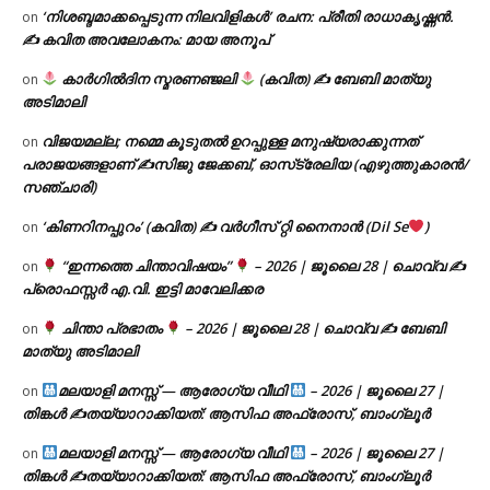
‘നിശബ്ദമാക്കപ്പെടുന്ന നിലവിളികൾ’ രചന: പ്രീതി രാധാകൃഷ്ണൻ.
on
✍ കവിത അവലോകനം: മായ അനൂപ്
കാർഗിൽദിന സ്മരണഞ്ജലി
(കവിത) ✍ ബേബി മാത്യു
on
അടിമാലി
വിജയമല്ല; നമ്മെ കൂടുതൽ ഉറപ്പുള്ള മനുഷ്യരാക്കുന്നത്
on
പരാജയങ്ങളാണ് ✍️സിജു ജേക്കബ്, ഓസ്‌ട്രേലിയ (എഴുത്തുകാരൻ/
സഞ്ചാരി)
‘കിണറിനപ്പുറം’ (കവിത) ✍ വർഗീസ് റ്റി നൈനാൻ (Dil Se
)
on
“ഇന്നത്തെ ചിന്താവിഷയം”
– 2026 | ജൂലൈ 28 | ചൊവ്വ ✍
on
പ്രൊഫസ്സർ എ.വി. ഇട്ടി മാവേലിക്കര
ചിന്താ പ്രഭാതം
– 2026 | ജൂലൈ 28 | ചൊവ്വ ✍
ബേബി
on
മാത്യു അടിമാലി
മലയാളി മനസ്സ് — ആരോഗ്യ വീഥി
– 2026 | ജൂലൈ 27 |
on
തിങ്കൾ ✍
തയ്യാറാക്കിയത്: ആസിഫ അഫ്രോസ്, ബാംഗ്ലൂർ
മലയാളി മനസ്സ് — ആരോഗ്യ വീഥി
– 2026 | ജൂലൈ 27 |
on
തിങ്കൾ ✍
തയ്യാറാക്കിയത്: ആസിഫ അഫ്രോസ്, ബാംഗ്ലൂർ