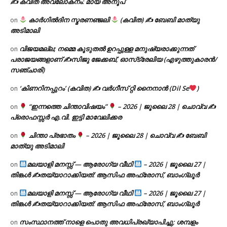
✍ കവിത അവലോകനം: മായ അനൂപ്
കാർഗിൽദിന സ്മരണഞ്ജലി
(കവിത) ✍ ബേബി മാത്യു
on
അടിമാലി
വിജയമല്ല; നമ്മെ കൂടുതൽ ഉറപ്പുള്ള മനുഷ്യരാക്കുന്നത്
on
പരാജയങ്ങളാണ് ✍️സിജു ജേക്കബ്, ഓസ്‌ട്രേലിയ (എഴുത്തുകാരൻ/
സഞ്ചാരി)
‘കിണറിനപ്പുറം’ (കവിത) ✍ വർഗീസ് റ്റി നൈനാൻ (Dil Se
)
on
“ഇന്നത്തെ ചിന്താവിഷയം”
– 2026 | ജൂലൈ 28 | ചൊവ്വ ✍
on
പ്രൊഫസ്സർ എ.വി. ഇട്ടി മാവേലിക്കര
ചിന്താ പ്രഭാതം
– 2026 | ജൂലൈ 28 | ചൊവ്വ ✍
ബേബി
on
മാത്യു അടിമാലി
മലയാളി മനസ്സ് — ആരോഗ്യ വീഥി
– 2026 | ജൂലൈ 27 |
on
തിങ്കൾ ✍
തയ്യാറാക്കിയത്: ആസിഫ അഫ്രോസ്, ബാംഗ്ലൂർ
മലയാളി മനസ്സ് — ആരോഗ്യ വീഥി
– 2026 | ജൂലൈ 27 |
on
തിങ്കൾ ✍
തയ്യാറാക്കിയത്: ആസിഫ അഫ്രോസ്, ബാംഗ്ലൂർ
സംസ്ഥാനത്ത് നാളെ പൊതു അവധിപ്രഖ്യാപിച്ചു; ശമ്പളം
on