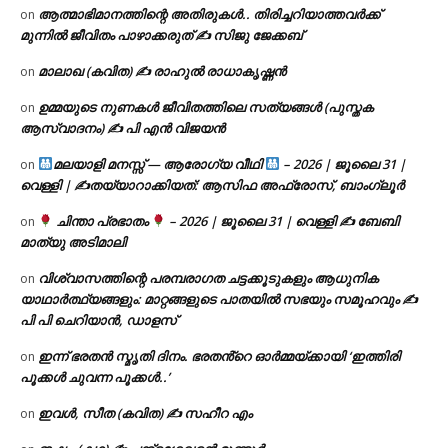
ആത്മാഭിമാനത്തിന്റെ അതിരുകൾ.. തിരിച്ചറിയാത്തവർക്ക്
on
മുന്നിൽ ജീവിതം പാഴാക്കരുത് ✍️ സിജു ജേക്കബ്
മാലാഖ (കവിത) ✍ രാഹുൽ രാധാകൃഷ്ണൻ
on
ഉമ്മയുടെ നുണകൾ ജീവിതത്തിലെ സത്യങ്ങൾ (പുസ്തക
on
ആസ്വാദനം) ✍ പി എൻ വിജയൻ
മലയാളി മനസ്സ് — ആരോഗ്യ വീഥി
– 2026 | ജൂലൈ 31 |
on
വെള്ളി | ✍
തയ്യാറാക്കിയത്: ആസിഫ അഫ്രോസ്, ബാംഗ്ലൂർ
ചിന്താ പ്രഭാതം
– 2026 | ജൂലൈ 31 | വെള്ളി ✍
ബേബി
on
മാത്യു അടിമാലി
വിശ്വാസത്തിന്റെ പരമ്പരാഗത ചട്ടക്കൂടുകളും ആധുനിക
on
യാഥാർത്ഥ്യങ്ങളും: മാറ്റങ്ങളുടെ പാതയിൽ സഭയും സമൂഹവും ✍
പി പി ചെറിയാൻ, ഡാളസ്
ഇന്ന് ഭരതൻ സ്മൃതി ദിനം. ഭരതൻ്റെ ഓർമ്മയ്ക്കായി ‘ഇത്തിരി
on
പൂക്കൾ ചുവന്ന പൂക്കൾ..’
ഇവൾ, സീത (കവിത) ✍ സഹീറ എം
on