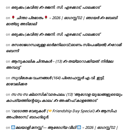
ഒരുക്കം (കവിത) ✍ രജനി. സി. എഴക്കാട്, പാലക്കാട്
on
ചിന്താ പ്രഭാതം
– 2026 | ഓഗസ്റ്റ് 02 | ഞായർ ✍
ബേബി
on
മാത്യു അടിമാലി
ഒരുക്കം (കവിത) ✍ രജനി. സി. എഴക്കാട്, പാലക്കാട്
on
രസരാജഗന്ധമുള്ള ഓർമനിലാവ് (ഓണം സ്‌പെഷ്യൽ) ✍റോമി
on
ബെന്നി
ആനുകാലിക ചിന്തകൾ – (13) ✍ തയ്യാറാക്കിയത്: നിർമല
on
അമ്പാട്ട്
സുവിശേഷ വചനങ്ങൾ (164) പ്രൊഫസ്സർ എ.വി. ഇട്ടി,
on
മാവേലിക്കര
സ സ സ ക്ലാസിക് വാരഫലം: (13) ‘ആഗോള യുദ്ധങ്ങളുടെയും
on
കാപട്യത്തിന്റെയും കാലം’ ✍ അഷ്റഫ് കാളത്തോട്
‘വാടാത്ത വേരുകൾ’ (
Friendship Day Special) ✍ ആസിഫ
on
അഫ്രോസ്, ബാംഗ്ലൂർ.
മലയാളി മനസ്സ് — ആരോഗ്യ വീഥി
– 2026 | ഓഗസ്റ്റ് 02 |
on