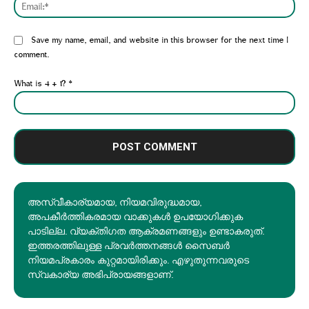
Emai
Website:
Save my name, email, and website in this browser for the next time I
comment.
What is 4 + 1?
*
അസ്വീകാര്യമായ, നിയമവിരുദ്ധമായ,
അപകീര്‍ത്തികരമായ വാക്കുകൾ ഉപയോഗിക്കുക
പാടില്ല. വ്യക്തിഗത ആക്രമണങ്ങളും ഉണ്ടാകരുത്.
ഇത്തരത്തിലുള്ള പ്രവർത്തനങ്ങൾ സൈബർ
നിയമപ്രകാരം കുറ്റമായിരിക്കും. എഴുതുന്നവരുടെ
സ്വകാര്യ അഭിപ്രായങ്ങളാണ്.