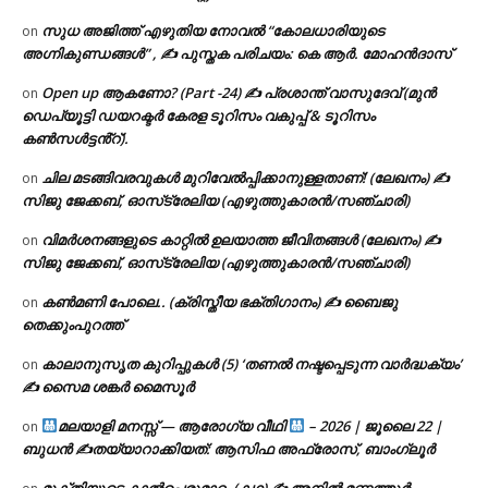
സുധ അജിത്ത് എഴുതിയ നോവൽ “കോലധാരിയുടെ
on
അഗ്നികുണ്ഡങ്ങള്‍” , ✍ പുസ്തക പരിചയം: കെ ആർ. മോഹൻദാസ്
Open up ആകണോ? (Part -24) ✍ പ്രശാന്ത് വാസുദേവ് (മുൻ
on
ഡെപ്യൂട്ടി ഡയറക്ടർ കേരള ടൂറിസം വകുപ്പ് & ടൂറിസം
കൺസൾട്ടൻ്റ്).
ചില മടങ്ങിവരവുകൾ മുറിവേൽപ്പിക്കാനുള്ളതാണ്! (ലേഖനം) ✍️
on
സിജു ജേക്കബ്, ഓസ്‌ട്രേലിയ (എഴുത്തുകാരൻ/സഞ്ചാരി)
വിമർശനങ്ങളുടെ കാറ്റിൽ ഉലയാത്ത ജീവിതങ്ങൾ (ലേഖനം) ✍️
on
സിജു ജേക്കബ്, ഓസ്‌ട്രേലിയ (എഴുത്തുകാരൻ/സഞ്ചാരി)
കൺമണി പോലെ.. (ക്രിസ്തീയ ഭക്തിഗാനം) ✍ ബൈജു
on
തെക്കുംപുറത്ത്
കാലാനുസൃത കുറിപ്പുകൾ (5) ‘തണൽ നഷ്ടപ്പെടുന്ന വാർദ്ധക്യം’
on
✍ സൈമ ശങ്കർ മൈസൂർ
മലയാളി മനസ്സ് — ആരോഗ്യ വീഥി
– 2026 | ജൂലൈ 22 |
on
ബുധൻ ✍
തയ്യാറാക്കിയത്: ആസിഫ അഫ്രോസ്, ബാംഗ്ലൂർ
മുക്തിയുടെ കാൽപ്പെരുമാറ്റം (കഥ) ✍ അനിൽ മണ്ണത്തൂർ