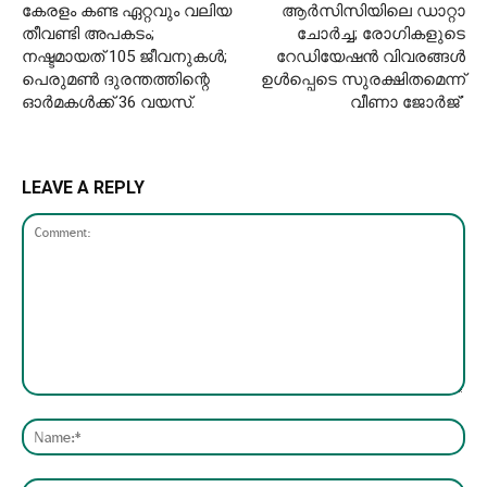
കേരളം കണ്ട ഏറ്റവും വലിയ
ആര്‍സിസിയിലെ ഡാറ്റാ
തീവണ്ടി അപകടം;
ചോർച്ച; രോഗികളുടെ
നഷ്ടമായത് 105 ജീവനുകൾ;
റേഡിയേഷൻ വിവരങ്ങൾ
പെരുമൺ ​ദുരന്തത്തിന്റെ
ഉൾപ്പെടെ സുരക്ഷിതമെന്ന്
ഓർമകൾക്ക് 36 വയസ്.
വീണാ ജോർജ്`
LEAVE A REPLY
Comment:
Nam