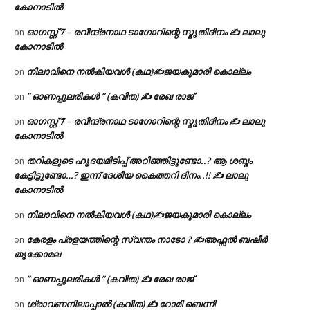
കോനാടിൽ
ഓഗസ്റ്റ് 𝟕 – രവീന്ദ്രനാഥ ടാഗോറിന്റെ സ്മൃതിദിനം ✍ ലാലു
on
കോനാടിൽ
നിലാവിനെ നൽകിയവൾ (കഥ)✍ജയകുമാരി കൊല്ലം
on
” ഓണപ്പുലരികൾ ” (കവിത) ✍ രേഖ രാജ്
on
ഓഗസ്റ്റ് 𝟕 – രവീന്ദ്രനാഥ ടാഗോറിന്റെ സ്മൃതിദിനം ✍ ലാലു
on
കോനാടിൽ
തറികളുടെ ഹൃദയമിടിപ്പ് അറിഞ്ഞിട്ടുണ്ടോ..? ആ ശബ്ദം
on
കേട്ടിട്ടുണ്ടോ…? ഇന്ന് ദേശീയ കൈത്തറി ദിനം..!! ✍ ലാലു
കോനാടിൽ
നിലാവിനെ നൽകിയവൾ (കഥ)✍ജയകുമാരി കൊല്ലം
on
കേരളം പ്രളയത്തിന്റെ സ്വന്തം നാടോ ? ✍️അഫ്സൽ ബഷീർ
on
തൃക്കോമല
” ഓണപ്പുലരികൾ ” (കവിത) ✍ രേഖ രാജ്
on
ശ്രാവണനിലാപ്പാൽ (കവിത) ✍ റോമി ബെന്നി
on