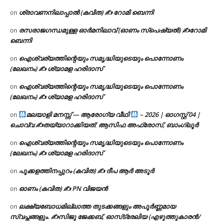
ശ്രാവണനിലാപ്പാൽ (കവിത) ✍ റോമി ബെന്നി
on
രസരാജഗന്ധമുള്ള ഓർമനിലാവ് (ഓണം സ്‌പെഷ്യൽ) ✍റോമി
on
ബെന്നി
ഐശ്വര്യത്തിന്റെയും സമൃദ്ധിയുടെയും പൊന്നോണം
on
(ലേഖനം) ✍ ശ്യാമള ഹരിദാസ്
ഐശ്വര്യത്തിന്റെയും സമൃദ്ധിയുടെയും പൊന്നോണം
on
(ലേഖനം) ✍ ശ്യാമള ഹരിദാസ്
മലയാളി മനസ്സ് — ആരോഗ്യ വീഥി
– 2026 | ഓഗസ്റ്റ് 04 |
on
ചൊവ്വ ✍
തയ്യാറാക്കിയത്: ആസിഫ അഫ്രോസ്, ബാംഗ്ലൂർ
ഐശ്വര്യത്തിന്റെയും സമൃദ്ധിയുടെയും പൊന്നോണം
on
(ലേഖനം) ✍ ശ്യാമള ഹരിദാസ്
പൂക്കളത്തിനപ്പുറം (കവിത) ✍ ദീപ ആർ അടൂർ
on
ഓണം (കവിത) ✍ PN വിജയൻ
on
ലക്ഷ്യബോധമില്ലാത്ത തുടക്കങ്ങളും അപൂർണ്ണമായ
on
സ്വപ്നങ്ങളും. ✍️സിജു ജേക്കബ്, ഓസ്‌ട്രേലിയ (എഴുത്തുകാരൻ/