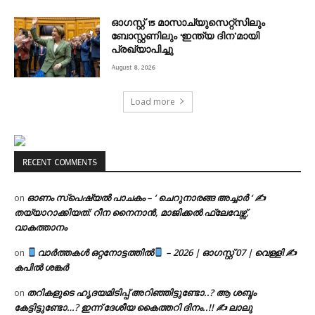
ഓഗസ്റ്റ് 15 മാസാച്യുസെറ്റ്‌സിലും
ബോസ്റ്റണിലും ‘ഇന്ത്യ ദിന’മായി
പ്രഖ്യാപിച്ചു
August 8, 2026
Load more
RECENT COMMENTS
ഓണം സ്പെഷ്യൽ പാചകം – ‘ ചെറുനാരങ്ങ അച്ചാർ ‘ ✍
on
തയ്യാറാക്കിയത്: റീന നൈനാൻ, മാജിക്കൽ ഫ്ലേവേഴ്സ്,
വാകത്താനം
വാർത്തകൾ ഒറ്റനോട്ടത്തിൽ
– 2026 | ഓഗസ്റ്റ് 07 | വെള്ളി ✍
on
കപിൽ ശങ്കർ
തറികളുടെ ഹൃദയമിടിപ്പ് അറിഞ്ഞിട്ടുണ്ടോ..? ആ ശബ്ദം
on
കേട്ടിട്ടുണ്ടോ…? ഇന്ന് ദേശീയ കൈത്തറി ദിനം..!! ✍ ലാലു