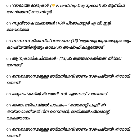
‘വാടാത്ത വേരുകൾ’ (
Friendship Day Special) ✍ ആസിഫ
on
അഫ്രോസ്, ബാംഗ്ലൂർ.
സുവിശേഷ വചനങ്ങൾ (164) പ്രൊഫസ്സർ എ.വി. ഇട്ടി,
on
മാവേലിക്കര
സ സ സ ക്ലാസിക് വാരഫലം: (13) ‘ആഗോള യുദ്ധങ്ങളുടെയും
on
കാപട്യത്തിന്റെയും കാലം’ ✍ അഷ്റഫ് കാളത്തോട്
ആനുകാലിക ചിന്തകൾ – (13) ✍ തയ്യാറാക്കിയത്: നിർമല
on
അമ്പാട്ട്
രസരാജഗന്ധമുള്ള ഓർമനിലാവ് (ഓണം സ്‌പെഷ്യൽ) ✍റോമി
on
ബെന്നി
ഒരുക്കം (കവിത) ✍ രജനി. സി. എഴക്കാട്, പാലക്കാട്
on
ഓണം സ്പെഷ്യൽ പാചകം – ‘ വെറൈറ്റി പച്ചടി’ ✍
on
തയ്യാറാക്കിയത്: റീന നൈനാൻ, മാജിക്കൽ ഫ്ലേവേഴ്സ്,
വാകത്താനം
രസരാജഗന്ധമുള്ള ഓർമനിലാവ് (ഓണം സ്‌പെഷ്യൽ) ✍റോമി
on
ബെന്നി