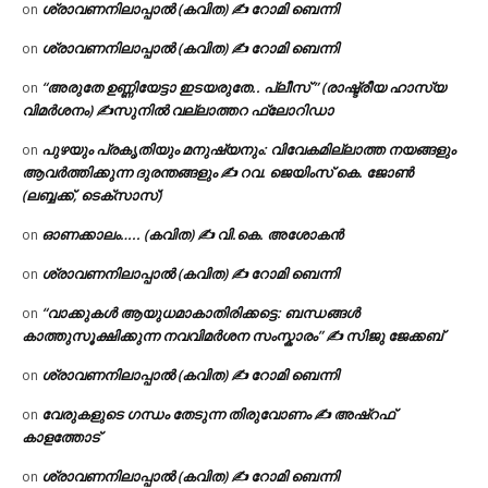
ശ്രാവണനിലാപ്പാൽ (കവിത) ✍ റോമി ബെന്നി
on
ശ്രാവണനിലാപ്പാൽ (കവിത) ✍ റോമി ബെന്നി
on
“അരുതേ ഉണ്ണിയേട്ടാ ഇടയരുതേ.. പ്ലീസ് ” (രാഷ്ട്രീയ ഹാസ്യ
on
വിമർശനം) ✍സുനിൽ വല്ലാത്തറ ഫ്ലോറിഡാ
പുഴയും പ്രകൃതിയും മനുഷ്യനും: വിവേകമില്ലാത്ത നയങ്ങളും
on
ആവർത്തിക്കുന്ന ദുരന്തങ്ങളും ✍ റവ. ജെയിംസ് കെ. ജോൺ
(ലബ്ബക്ക്, ടെക്സാസ്)
ഓണക്കാലം….. (കവിത) ✍ വി.കെ. അശോകൻ
on
ശ്രാവണനിലാപ്പാൽ (കവിത) ✍ റോമി ബെന്നി
on
“വാക്കുകൾ ആയുധമാകാതിരിക്കട്ടെ: ബന്ധങ്ങൾ
on
കാത്തുസൂക്ഷിക്കുന്ന നവവിമർശന സംസ്കാരം” ✍️ സിജു ജേക്കബ്
ശ്രാവണനിലാപ്പാൽ (കവിത) ✍ റോമി ബെന്നി
on
വേരുകളുടെ ഗന്ധം തേടുന്ന തിരുവോണം ✍ അഷ്റഫ്
on
കാളത്തോട്
ശ്രാവണനിലാപ്പാൽ (കവിത) ✍ റോമി ബെന്നി
on