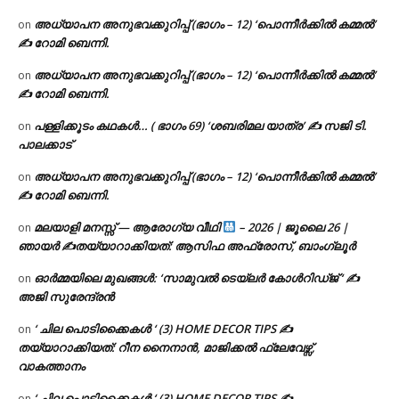
അധ്യാപന അനുഭവക്കുറിപ്പ് (ഭാഗം – 12) ‘പൊന്നീർക്കിൽ കമ്മൽ’
on
✍ റോമി ബെന്നി.
അധ്യാപന അനുഭവക്കുറിപ്പ് (ഭാഗം – 12) ‘പൊന്നീർക്കിൽ കമ്മൽ’
on
✍ റോമി ബെന്നി.
പള്ളിക്കൂടം കഥകൾ… ( ഭാഗം 69) ‘ശബരിമല യാത്ര’ ✍ സജി ടി.
on
പാലക്കാട്
അധ്യാപന അനുഭവക്കുറിപ്പ് (ഭാഗം – 12) ‘പൊന്നീർക്കിൽ കമ്മൽ’
on
✍ റോമി ബെന്നി.
മലയാളി മനസ്സ് — ആരോഗ്യ വീഥി
– 2026 | ജൂലൈ 26 |
on
ഞായർ ✍
തയ്യാറാക്കിയത്: ആസിഫ അഫ്രോസ്, ബാംഗ്ലൂർ
ഓർമ്മയിലെ മുഖങ്ങൾ: ‘സാമുവൽ ടെയ്ലർ കോൾറിഡ്ജ് ‘ ✍
on
അജി സുരേന്ദ്രൻ
‘ ചില പൊടിക്കൈകൾ ‘ (3) HOME DECOR TIPS ✍
on
തയ്യാറാക്കിയത്: റീന നൈനാൻ, മാജിക്കൽ ഫ്ലേവേഴ്സ്,
വാകത്താനം
‘ ചില പൊടിക്കൈകൾ ‘ (3) HOME DECOR TIPS ✍
on