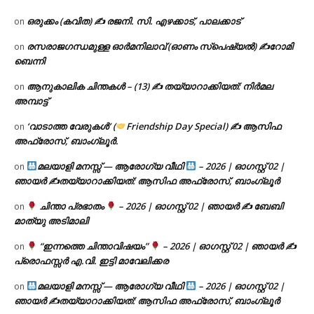
ഒരുക്കം (കവിത) ✍ രജനി. സി. എഴക്കാട്, പാലക്കാട്
on
രസരാജഗന്ധമുള്ള ഓർമനിലാവ് (ഓണം സ്‌പെഷ്യൽ) ✍റോമി
on
ബെന്നി
ആനുകാലിക ചിന്തകൾ – (13) ✍ തയ്യാറാക്കിയത്: നിർമല
on
അമ്പാട്ട്
‘വാടാത്ത വേരുകൾ’ (
Friendship Day Special) ✍ ആസിഫ
on
അഫ്രോസ്, ബാംഗ്ലൂർ.
മലയാളി മനസ്സ് — ആരോഗ്യ വീഥി
– 2026 | ഓഗസ്റ്റ് 02 |
on
ഞായർ ✍
തയ്യാറാക്കിയത്: ആസിഫ അഫ്രോസ്, ബാംഗ്ലൂർ
ചിന്താ പ്രഭാതം
– 2026 | ഓഗസ്റ്റ് 02 | ഞായർ ✍
ബേബി
on
മാത്യു അടിമാലി
“ഇന്നത്തെ ചിന്താവിഷയം”
– 2026 | ഓഗസ്റ്റ് 02 | ഞായർ ✍
on
പ്രൊഫസ്സർ എ.വി. ഇട്ടി മാവേലിക്കര
മലയാളി മനസ്സ് — ആരോഗ്യ വീഥി
– 2026 | ഓഗസ്റ്റ് 02 |
on
ഞായർ ✍
തയ്യാറാക്കിയത്: ആസിഫ അഫ്രോസ്, ബാംഗ്ലൂർ