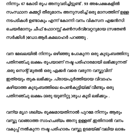
നിന്നും 67 കോടി രൂപ അനുവദിച്ചിട്ടുണ്ട് . 93 അപേക്ഷകളില്‍
സംസ്ഥാന കമ്മറ്റി തീരുമാനം അനുസരിച്ച് ഒരു മാസത്തിന് ഉള്ള
നടപടികള്‍ ഉണ്ടാകും എന്ന് കോന്നി വനം വികസന എജന്‍സി
ചെയര്‍മാനും ചീഫ് ഫോറസ്റ്റ് കൺസർവ്വേറ്ററുമായ (സതേൺ
സർക്കിൾ )ഡോ.ആർ.കമലാഹർ പറഞ്ഞു .
വന മേഖലയില്‍ നിന്നും ഒഴിഞ്ഞു പോകുന്ന ഒരു കുടുംബത്തിനു
പതിനഞ്ചു ലക്ഷം രൂപയാണ് നഷ്ട പരിഹാരമായി ലഭിക്കുന്നത്
.ഒരു സെന്റ്‌ മുതല്‍ ഒരു ഏക്കര്‍ വരെ വരുന്ന വസ്തുവിന്
ഇത്രയും തുക ലഭിക്കും .പ്രായപൂര്‍ത്തിയായ വിവാഹം
കഴിയാത്ത കുടുംബത്തിലെ പെണ്‍കുട്ടിയ്ക്ക് വീണ്ടും ഒരു
പതിനഞ്ചു ലക്ഷം (ഒരു യൂണിറ്റു )രൂപ കൂടി ലഭിക്കും .
വന്യ മൃഗ ശല്യം രൂക്ഷമായതിനാല്‍ പുറമേ നിന്നും ആരും
വസ്തു വാങ്ങാത്ത സാഹചര്യം അനു ഉള്ളത് .ഇതിനാല്‍ വനം
വകുപ്പ് നല്‍കുന്ന നഷ്ട പരിഹാരം വസ്തു ഉടമയ്ക്ക് വലിയ ലാഭം