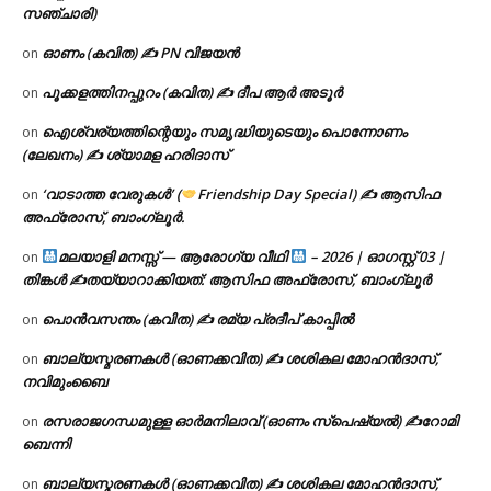
സഞ്ചാരി)
ഓണം (കവിത) ✍ PN വിജയൻ
on
പൂക്കളത്തിനപ്പുറം (കവിത) ✍ ദീപ ആർ അടൂർ
on
ഐശ്വര്യത്തിന്റെയും സമൃദ്ധിയുടെയും പൊന്നോണം
on
(ലേഖനം) ✍ ശ്യാമള ഹരിദാസ്
‘വാടാത്ത വേരുകൾ’ (
Friendship Day Special) ✍ ആസിഫ
on
അഫ്രോസ്, ബാംഗ്ലൂർ.
മലയാളി മനസ്സ് — ആരോഗ്യ വീഥി
– 2026 | ഓഗസ്റ്റ് 03 |
on
തിങ്കൾ ✍
തയ്യാറാക്കിയത്: ആസിഫ അഫ്രോസ്, ബാംഗ്ലൂർ
പൊൻവസന്തം (കവിത) ✍ രമ്യ പ്രദീപ് കാപ്പിൽ
on
ബാല്യസ്മരണകൾ (ഓണക്കവിത) ✍ ശശികല മോഹൻദാസ്,
on
നവിമുംബൈ
രസരാജഗന്ധമുള്ള ഓർമനിലാവ് (ഓണം സ്‌പെഷ്യൽ) ✍റോമി
on
ബെന്നി
ബാല്യസ്മരണകൾ (ഓണക്കവിത) ✍ ശശികല മോഹൻദാസ്,
on