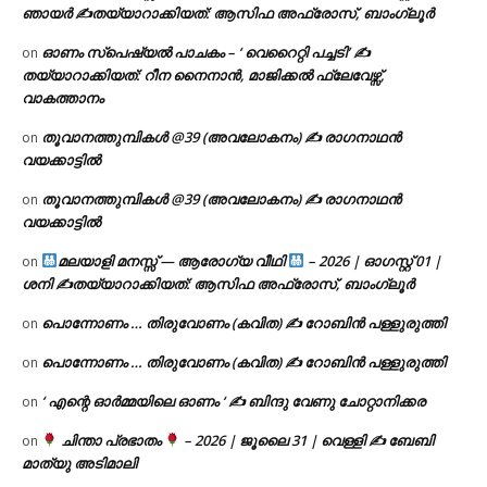
ഞായർ ✍
തയ്യാറാക്കിയത്: ആസിഫ അഫ്രോസ്, ബാംഗ്ലൂർ
ഓണം സ്പെഷ്യൽ പാചകം – ‘ വെറൈറ്റി പച്ചടി’ ✍
on
തയ്യാറാക്കിയത്: റീന നൈനാൻ, മാജിക്കൽ ഫ്ലേവേഴ്സ്,
വാകത്താനം
തൂവാനത്തുമ്പികൾ @39 (അവലോകനം) ✍ രാഗനാഥൻ
on
വയക്കാട്ടിൽ
തൂവാനത്തുമ്പികൾ @39 (അവലോകനം) ✍ രാഗനാഥൻ
on
വയക്കാട്ടിൽ
മലയാളി മനസ്സ് — ആരോഗ്യ വീഥി
– 2026 | ഓഗസ്റ്റ് 01 |
on
ശനി ✍
തയ്യാറാക്കിയത്: ആസിഫ അഫ്രോസ്, ബാംഗ്ലൂർ
പൊന്നോണം … തിരുവോണം (കവിത) ✍ റോബിൻ പള്ളുരുത്തി
on
പൊന്നോണം … തിരുവോണം (കവിത) ✍ റോബിൻ പള്ളുരുത്തി
on
‘ എന്റെ ഓർമ്മയിലെ ഓണം ‘ ✍ ബിന്ദു വേണു ചോറ്റാനിക്കര
on
ചിന്താ പ്രഭാതം
– 2026 | ജൂലൈ 31 | വെള്ളി ✍
ബേബി
on
മാത്യു അടിമാലി