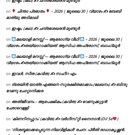
ഇഷ്ടം. (കഥ) ✍ ചന്ദ്രശേഖരൻ മുണ്ടൂർ
on
ചിന്താ പ്രഭാതം
– 2026 | ജൂലൈ 30 | വ്യാഴം ✍
ബേബി
on
മാത്യു അടിമാലി
ഇഷ്ടം. (കഥ) ✍ ചന്ദ്രശേഖരൻ മുണ്ടൂർ
on
മലയാളി മനസ്സ് — ആരോഗ്യ വീഥി
– 2026 | ജൂലൈ 30 |
on
വ്യാഴം ✍
തയ്യാറാക്കിയത്: ആസിഫ അഫ്രോസ്, ബാംഗ്ലൂർ
മലയാളി മനസ്സ് — ആരോഗ്യ വീഥി
– 2026 | ജൂലൈ 30 |
on
വ്യാഴം ✍
തയ്യാറാക്കിയത്: ആസിഫ അഫ്രോസ്, ബാംഗ്ലൂർ
ഇവൾ, സീത (കവിത) ✍ സഹീറ എം
on
ട്രെയിൻ യാത്ര എങ്ങനെ സുരക്ഷിതമാക്കാം (ലേഖനം) ✍ ബിന്ദു
on
വേണു ചോറ്റാനിക്കര
അതിജീവനം – ആപേക്ഷികം (കവിത) ✍ വേണുക്കുട്ടൻ
on
ചേരാവെള്ളി
‘കിണറിനപ്പുറം’ (കവിത) ✍ വർഗീസ് റ്റി നൈനാൻ (Dil Se
)
on
‘നിശബ്ദമാക്കപ്പെടുന്ന നിലവിളികൾ’ രചന: പ്രീതി രാധാകൃഷ്ണൻ.
on