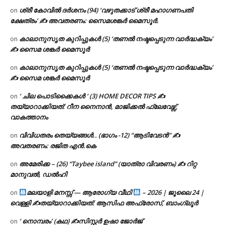
ശ്രീ കോവിൽ ദർശനം (94) ‘വഴുതക്കാട് ശ്രീ മഹാഗണപതി
on
ക്ഷേത്രം’ ✍ അവതരണം: സൈമശങ്കർ മൈസൂർ.
കാലാനുസൃത കുറിപ്പുകൾ (5) ‘തണൽ നഷ്ടപ്പെടുന്ന വാർദ്ധക്യം’
on
✍ സൈമ ശങ്കർ മൈസൂർ
കാലാനുസൃത കുറിപ്പുകൾ (5) ‘തണൽ നഷ്ടപ്പെടുന്ന വാർദ്ധക്യം’
on
✍ സൈമ ശങ്കർ മൈസൂർ
‘ ചില പൊടിക്കൈകൾ ‘ (3) HOME DECOR TIPS ✍
on
തയ്യാറാക്കിയത്: റീന നൈനാൻ, മാജിക്കൽ ഫ്ലേവേഴ്സ്,
വാകത്താനം
വിവിധതരം തെയ്യങ്ങൾ.. (ഭാഗം -12) “ആടിവേടൻ” ✍
on
അവതരണം: രജിത എൻ.കെ
അമേരിക്ക – (26) “Taybee island” (യാത്രാ വിവരണം) ✍ റിറ്റ
on
മാനുവൽ, ഡൽഹി
മലയാളി മനസ്സ് — ആരോഗ്യ വീഥി
– 2026 | ജൂലൈ 24 |
on
വെള്ളി ✍
തയ്യാറാക്കിയത്: ആസിഫ അഫ്രോസ്, ബാംഗ്ലൂർ
‘ നൊമ്പരം’ (കഥ) ✍സിസ്റ്റർ ഉഷാ ജോർജ്
on