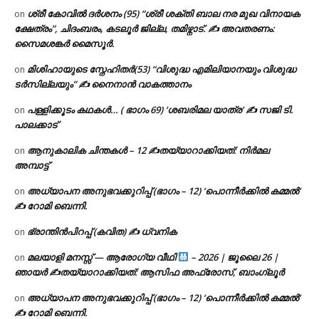
ശ്രീ കോവിൽ ദർശനം (95) “ശ്രീ ശക്തി ബാല നര മുഖ വിനായക
on
ക്ഷേത്രം”, ചിദംബരം, കടലൂർ ജില്ല, തമിഴ്നാട്. ✍ അവതരണം:
സൈമശങ്കർ മൈസൂർ.
മിശിഹായുടെ സ്നേഹിതർ(53) “വിശുദ്ധ എമിലിയാനയും വിശുദ്ധ
on
ടര്‍സില്ലയും” ✍ നൈനാൻ വാകത്താനം
പള്ളിക്കൂടം കഥകൾ… ( ഭാഗം 69) ‘ശബരിമല യാത്ര’ ✍ സജി ടി.
on
പാലക്കാട്
ആനുകാലിക ചിന്തകൾ – 12 ✍തയ്യാറാക്കിയത്: നിർമല
on
അമ്പാട്ട്
അധ്യാപന അനുഭവക്കുറിപ്പ് (ഭാഗം – 12) ‘പൊന്നീർക്കിൽ കമ്മൽ’
on
✍ റോമി ബെന്നി.
ഭ്രാന്തിൻപിറപ്പ് (കവിത) ✍ ധ്വനിക
on
മലയാളി മനസ്സ് — ആരോഗ്യ വീഥി
– 2026 | ജൂലൈ 26 |
on
ഞായർ ✍
തയ്യാറാക്കിയത്: ആസിഫ അഫ്രോസ്, ബാംഗ്ലൂർ
അധ്യാപന അനുഭവക്കുറിപ്പ് (ഭാഗം – 12) ‘പൊന്നീർക്കിൽ കമ്മൽ’
on
✍ റോമി ബെന്നി.