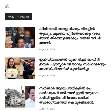
MOST POPULAR
ഷിജിനായി നാളെ വീണ്ടും തിരച്ചില്‍
തുടരും, ചുമതല പൂര്‍ത്തിയാക്കും വരെ
ഞാന്‍ തീരത്ത് ഉണ്ടാകും: മന്ത്രി സി പി
ജോൺ.
August 8, 2026
ഇൻഡ്യാനയിൽ ‘റൂക്കി ടീച്ചർ ഓഫ് ദി
ഇയർ’ പുരസ്കാര ജേതാവും സഹോദരനും
ലേക്ക് മിഷിഗണിൽ മുങ്ങിമരിച്ചു
August 8, 2026
സർക്കാർ ആശുപത്രികളിൽ പേ
വാർഡുകൾ ലഭിക്കാൻ ഇനി വരുമാന
പരിധി ഇല്ല: നിർദേശം നൽകി
ആരോഗ്യമന്ത്രി കെ മുരളീധരൻ.
August 8, 2026