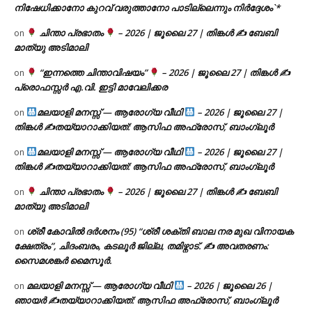
നിഷേധിക്കാനോ കുറവ് വരുത്താനോ പാടില്ലെന്നും നിർദ്ദേശം`*
ചിന്താ പ്രഭാതം
– 2026 | ജൂലൈ 27 | തിങ്കൾ ✍
ബേബി
on
മാത്യു അടിമാലി
“ഇന്നത്തെ ചിന്താവിഷയം”
– 2026 | ജൂലൈ 27 | തിങ്കൾ ✍
on
പ്രൊഫസ്സർ എ.വി. ഇട്ടി മാവേലിക്കര
മലയാളി മനസ്സ് — ആരോഗ്യ വീഥി
– 2026 | ജൂലൈ 27 |
on
തിങ്കൾ ✍
തയ്യാറാക്കിയത്: ആസിഫ അഫ്രോസ്, ബാംഗ്ലൂർ
മലയാളി മനസ്സ് — ആരോഗ്യ വീഥി
– 2026 | ജൂലൈ 27 |
on
തിങ്കൾ ✍
തയ്യാറാക്കിയത്: ആസിഫ അഫ്രോസ്, ബാംഗ്ലൂർ
ചിന്താ പ്രഭാതം
– 2026 | ജൂലൈ 27 | തിങ്കൾ ✍
ബേബി
on
മാത്യു അടിമാലി
ശ്രീ കോവിൽ ദർശനം (95) “ശ്രീ ശക്തി ബാല നര മുഖ വിനായക
on
ക്ഷേത്രം”, ചിദംബരം, കടലൂർ ജില്ല, തമിഴ്നാട്. ✍ അവതരണം:
സൈമശങ്കർ മൈസൂർ.
മലയാളി മനസ്സ് — ആരോഗ്യ വീഥി
– 2026 | ജൂലൈ 26 |
on
ഞായർ ✍
തയ്യാറാക്കിയത്: ആസിഫ അഫ്രോസ്, ബാംഗ്ലൂർ