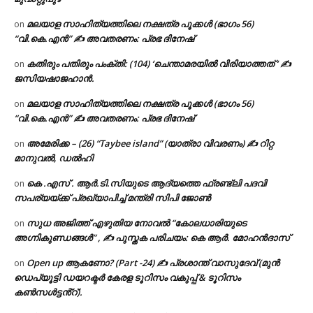
മലയാള സാഹിത്യത്തിലെ നക്ഷത്ര പൂക്കൾ (ഭാഗം 56)
on
“വി.കെ.എൻ” ✍ അവതരണം: പ്രഭ ദിനേഷ്
കതിരും പതിരും പംക്തി: (104) ‘ചെന്താമരയിൽ വിരിയാത്തത് ‘ ✍
on
ജസിയഷാജഹാൻ.
മലയാള സാഹിത്യത്തിലെ നക്ഷത്ര പൂക്കൾ (ഭാഗം 56)
on
“വി.കെ.എൻ” ✍ അവതരണം: പ്രഭ ദിനേഷ്
അമേരിക്ക – (26) “Taybee island” (യാത്രാ വിവരണം) ✍ റിറ്റ
on
മാനുവൽ, ഡൽഹി
കെ .എസ് . ആർ.ടി.സിയുടെ ആദ്യത്തെ ഫ്രണ്ട്ലി പദവി
on
സപര്യയ്ക്ക് പ്രഖ്യാപിച്ച് മന്ത്രി സിപി ജോൺ
സുധ അജിത്ത് എഴുതിയ നോവൽ “കോലധാരിയുടെ
on
അഗ്നികുണ്ഡങ്ങള്‍” , ✍ പുസ്തക പരിചയം: കെ ആർ. മോഹൻദാസ്
Open up ആകണോ? (Part -24) ✍ പ്രശാന്ത് വാസുദേവ് (മുൻ
on
ഡെപ്യൂട്ടി ഡയറക്ടർ കേരള ടൂറിസം വകുപ്പ് & ടൂറിസം
കൺസൾട്ടൻ്റ്).