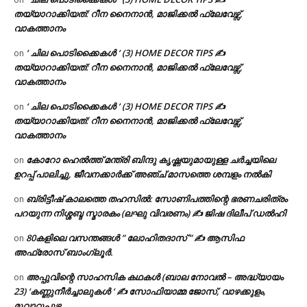
തയ്യാറാക്കിയത്: റീന നൈനാൻ, മാജിക്കൽ ഫ്ലേവേഴ്സ്,
വാകത്താനം
‘ ചില പൊടിക്കൈകൾ ‘ (3) HOME DECOR TIPS ✍
on
തയ്യാറാക്കിയത്: റീന നൈനാൻ, മാജിക്കൽ ഫ്ലേവേഴ്സ്,
വാകത്താനം
‘ ചില പൊടിക്കൈകൾ ‘ (3) HOME DECOR TIPS ✍
on
തയ്യാറാക്കിയത്: റീന നൈനാൻ, മാജിക്കൽ ഫ്ലേവേഴ്സ്,
വാകത്താനം
കോറോ ഹെൽത്ത് മന്ത്രി ബിന്ദു കൃഷ്ണയുമായുള്ള ചർച്ചയിലെ
on
ഉറപ്പ് പാലിച്ചു, ജീവനക്കാർക്ക് അഞ്ച് മാസത്തെ ശമ്പളം നൽകി
ബ്രിട്ടീഷ് കാലത്തെ തഹസിൽ: സോണിപത്തിന്റെ ഭരണചരിത്രം
on
പറയുന്ന നിശ്ശബ്ദ സ്മാരകം (ലഘു വിവരണം) ✍ ജിഷ ദിലീപ് ഡൽഹി
80കളിലെ വസന്തങ്ങൾ ” ലോഹിതദാസ് ” ✍ ആസിഫ
on
അഫ്രോസ് ബാംഗ്ലൂർ.
അപ്പുവിന്റെ സാഹസിക കഥകൾ (ബാല നോവൽ – അദ്ധ്യായം
on
23) ‘കണ്ണുനീർച്ചാലുകൾ ‘ ✍ സോഫിയാമ്മ ജോസ്, വാഴക്കുളം,
മുവാറ്റുപുഴ