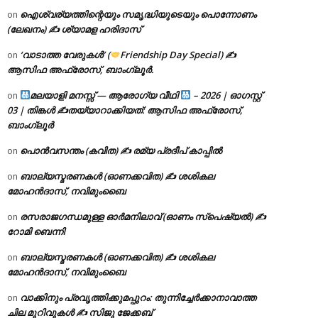
ഐശ്വര്യത്തിന്റെയും സമൃദ്ധിയുടെയും പൊന്നോണം
on
(ലേഖനം) ✍ ശ്യാമള ഹരിദാസ്
‘വാടാത്ത വേരുകൾ’ (
Friendship Day Special) ✍
on
ആസിഫ അഫ്രോസ്, ബാംഗ്ലൂർ.
മലയാളി മനസ്സ് — ആരോഗ്യ വീഥി
– 2026 | ഓഗസ്റ്റ്
on
03 | തിങ്കൾ ✍
തയ്യാറാക്കിയത്: ആസിഫ അഫ്രോസ്,
ബാംഗ്ലൂർ
പൊൻവസന്തം (കവിത) ✍ രമ്യ പ്രദീപ് കാപ്പിൽ
on
ബാല്യസ്മരണകൾ (ഓണക്കവിത) ✍ ശശികല
on
മോഹൻദാസ്, നവിമുംബൈ
രസരാജഗന്ധമുള്ള ഓർമനിലാവ് (ഓണം സ്‌പെഷ്യൽ) ✍
on
റോമി ബെന്നി
ബാല്യസ്മരണകൾ (ഓണക്കവിത) ✍ ശശികല
on
മോഹൻദാസ്, നവിമുംബൈ
വാക്കിനും പ്രവൃത്തിക്കുമപ്പുറം: തുന്നിച്ചേർക്കാനാവാത്ത
on
ചില മുറിവുകൾ ✍️ സിജു ജേക്കബ്