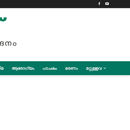
ിമ
ആരോഗ്യം
പാചകം
മരണം
മറ്റുള്ളവ