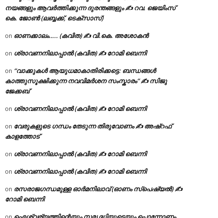
നയങ്ങളും ആവർത്തിക്കുന്ന ദുരന്തങ്ങളും ✍ റവ. ജെയിംസ്
കെ. ജോൺ (ലബ്ബക്ക്, ടെക്സാസ്)
ഓണക്കാലം….. (കവിത) ✍ വി.കെ. അശോകൻ
on
ശ്രാവണനിലാപ്പാൽ (കവിത) ✍ റോമി ബെന്നി
on
“വാക്കുകൾ ആയുധമാകാതിരിക്കട്ടെ: ബന്ധങ്ങൾ
on
കാത്തുസൂക്ഷിക്കുന്ന നവവിമർശന സംസ്കാരം” ✍️ സിജു
ജേക്കബ്
ശ്രാവണനിലാപ്പാൽ (കവിത) ✍ റോമി ബെന്നി
on
വേരുകളുടെ ഗന്ധം തേടുന്ന തിരുവോണം ✍ അഷ്റഫ്
on
കാളത്തോട്
ശ്രാവണനിലാപ്പാൽ (കവിത) ✍ റോമി ബെന്നി
on
ശ്രാവണനിലാപ്പാൽ (കവിത) ✍ റോമി ബെന്നി
on
രസരാജഗന്ധമുള്ള ഓർമനിലാവ് (ഓണം സ്‌പെഷ്യൽ) ✍
on
റോമി ബെന്നി
ഐശ്വര്യത്തിന്റെയും സമൃദ്ധിയുടെയും പൊന്നോണം
on