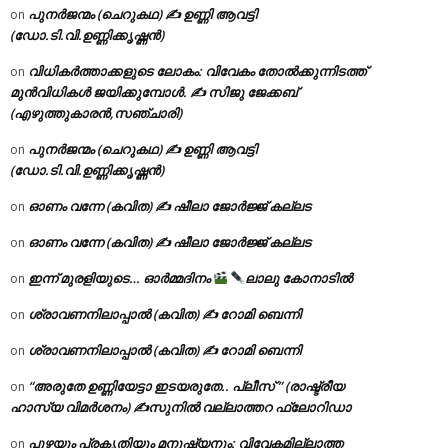
പുനർജന്മം (ചെറുകഥ) ✍ ഉണ്ണി ആവട്ടി
on
(ഡോ.ടി.വി.ഉണ്ണിക്കൃഷ്ണൻ)
വിധികർത്താക്കളുടെ ലോകം: വിവേകം തോൽക്കുന്നിടത്ത്
on
മുൻവിധികൾ ജയിക്കുമ്പോൾ. ✍️ സിജു ജേക്കബ്
(എഴുത്തുകാരൻ,സഞ്ചാരി)
പുനർജന്മം (ചെറുകഥ) ✍ ഉണ്ണി ആവട്ടി
on
(ഡോ.ടി.വി.ഉണ്ണിക്കൃഷ്ണൻ)
ഓണം വന്നേ (കവിത) ✍ ഷീലാ ജോർജ്ജ് കല്ലട
on
ഓണം വന്നേ (കവിത) ✍ ഷീലാ ജോർജ്ജ് കല്ലട
on
ഇന്ന് മുരളിയുടെ… ഓർമ്മദിനം
ലാലു കോനാടിൽ
on
ശ്രാവണനിലാപ്പാൽ (കവിത) ✍ റോമി ബെന്നി
on
ശ്രാവണനിലാപ്പാൽ (കവിത) ✍ റോമി ബെന്നി
on
“അരുതേ ഉണ്ണിയേട്ടാ ഇടയരുതേ.. പ്ലീസ് ” (രാഷ്ട്രീയ
on
ഹാസ്യ വിമർശനം) ✍സുനിൽ വല്ലാത്തറ ഫ്ലോറിഡാ
പുഴയും പ്രകൃതിയും മനുഷ്യനും: വിവേകമില്ലാത്ത
on