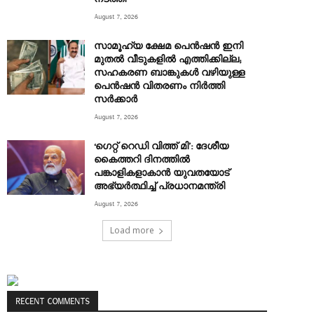
August 7, 2026
സാമൂഹ്യ ക്ഷേമ പെൻഷൻ ഇനി
മുതൽ വീടുകളിൽ എത്തിക്കില്ല;
സഹകരണ ബാങ്കുകൾ വഴിയുള്ള
പെൻഷൻ വിതരണം നിർത്തി
സർക്കാർ
August 7, 2026
‘ഗെറ്റ് റെഡി വിത്ത് മി’: ദേശീയ
കൈത്തറി ദിനത്തിൽ
പങ്കാളികളാകാൻ യുവതയോട്
അഭ്യർത്ഥിച്ച് പ്രധാനമന്ത്രി
August 7, 2026
Load more
RECENT COMMENTS