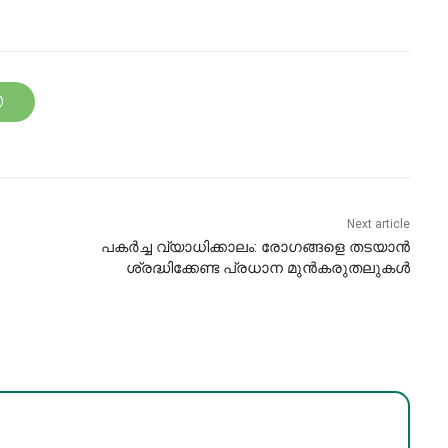
Next article
പകർച്ച വ്യാധിക്കാലം: രോഗങ്ങളെ തടയാൻ
ശ്രദ്ധിക്കേണ്ട പ്രധാന മുൻകരുതലുകൾ