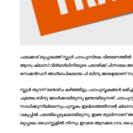
പാലക്കാട് ഒറ്റപ്പാലത്ത് സ്കൂൾ പാഠപുസ്‌തക വിതരണത്തിൽ 
ആറാം ക്ലാസ് വിദ്യാർഥിനിയുടെ പരാതിക്ക് പിന്നാലെ അധ്യ
സെക്കൻഡറി അധ്യാപികയായ പി ബിന്ദു മോളെയാണ് സ്ഥലം
സ്കൂൾ തുറന്ന് രണ്ടാഴ്ച കഴിഞ്ഞിട്ടും പാഠപുസ്തകങ്ങൾ ലഭിച
ചുമതല ബിന്ദു മോൾക്കായിരുന്നു ഉണ്ടായിരുന്നത്. പാഠപു
സാധിക്കുന്നില്ലെന്നും,പുസ്തകം ഇല്ലാത്തതിനാൽ ക്ലാസു
വകുപ്പിൽ പരാതിപ്പെടുകയായിരുന്നു. ഇതേ തുടർന്നാണ് അധ്
ഒറ്റപ്പാലം ഹൈസ്കൂളിൽ നിന്നും ഇവരെ ആനക്കര ഗവ. ഹൈസ്ക