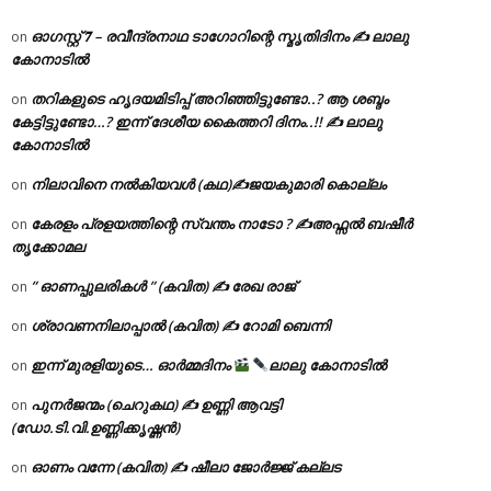
ഓഗസ്റ്റ് 𝟕 – രവീന്ദ്രനാഥ ടാഗോറിന്റെ സ്മൃതിദിനം ✍ ലാലു
on
കോനാടിൽ
തറികളുടെ ഹൃദയമിടിപ്പ് അറിഞ്ഞിട്ടുണ്ടോ..? ആ ശബ്ദം
on
കേട്ടിട്ടുണ്ടോ…? ഇന്ന് ദേശീയ കൈത്തറി ദിനം..!! ✍ ലാലു
കോനാടിൽ
നിലാവിനെ നൽകിയവൾ (കഥ)✍ജയകുമാരി കൊല്ലം
on
കേരളം പ്രളയത്തിന്റെ സ്വന്തം നാടോ ? ✍️അഫ്സൽ ബഷീർ
on
തൃക്കോമല
” ഓണപ്പുലരികൾ ” (കവിത) ✍ രേഖ രാജ്
on
ശ്രാവണനിലാപ്പാൽ (കവിത) ✍ റോമി ബെന്നി
on
ഇന്ന് മുരളിയുടെ… ഓർമ്മദിനം
ലാലു കോനാടിൽ
on
പുനർജന്മം (ചെറുകഥ) ✍ ഉണ്ണി ആവട്ടി
on
(ഡോ.ടി.വി.ഉണ്ണിക്കൃഷ്ണൻ)
ഓണം വന്നേ (കവിത) ✍ ഷീലാ ജോർജ്ജ് കല്ലട
on