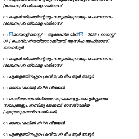
(ലേഖനം) ✍ ശ്യാമള ഹരിദാസ്
ഐശ്വര്യത്തിന്റെയും സമൃദ്ധിയുടെയും പൊന്നോണം
on
(ലേഖനം) ✍ ശ്യാമള ഹരിദാസ്
മലയാളി മനസ്സ് — ആരോഗ്യ വീഥി
– 2026 | ഓഗസ്റ്റ്
on
04 | ചൊവ്വ ✍
തയ്യാറാക്കിയത്: ആസിഫ അഫ്രോസ്,
ബാംഗ്ലൂർ
ഐശ്വര്യത്തിന്റെയും സമൃദ്ധിയുടെയും പൊന്നോണം
on
(ലേഖനം) ✍ ശ്യാമള ഹരിദാസ്
പൂക്കളത്തിനപ്പുറം (കവിത) ✍ ദീപ ആർ അടൂർ
on
ഓണം (കവിത) ✍ PN വിജയൻ
on
ലക്ഷ്യബോധമില്ലാത്ത തുടക്കങ്ങളും അപൂർണ്ണമായ
on
സ്വപ്നങ്ങളും. ✍️സിജു ജേക്കബ്, ഓസ്‌ട്രേലിയ
(എഴുത്തുകാരൻ/സഞ്ചാരി)
ഓണം (കവിത) ✍ PN വിജയൻ
on
പൂക്കളത്തിനപ്പുറം (കവിത) ✍ ദീപ ആർ അടൂർ
on