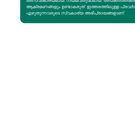
അസ്വീകാര്യമായ, നിയമവിരുദ്ധമായ, അപകീര്‍ത്തിക
ആക്രമണങ്ങളും ഉണ്ടാകരുത്. ഇത്തരത്തിലുള്ള പ്രവർ
എഴുതുന്നവരുടെ സ്വകാര്യ അഭിപ്രായങ്ങളാണ്.