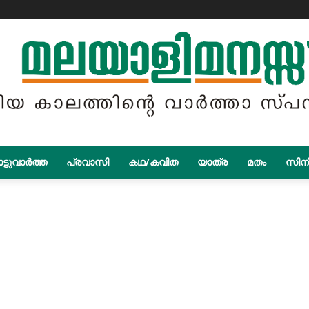
ട്ടുവാർത്ത
പ്രവാസി
കഥ/കവിത
യാത്ര
മതം
സിന