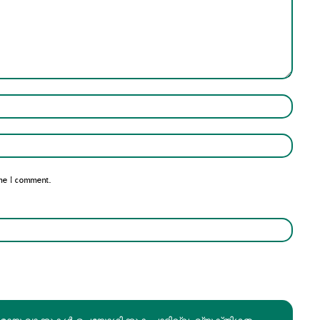
Name:*
Email:*
me I comment.