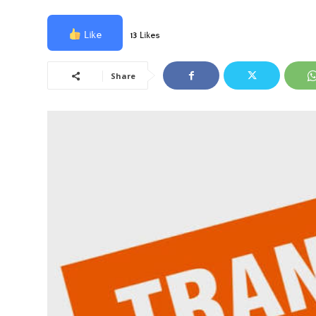
Like
13 Likes
Share