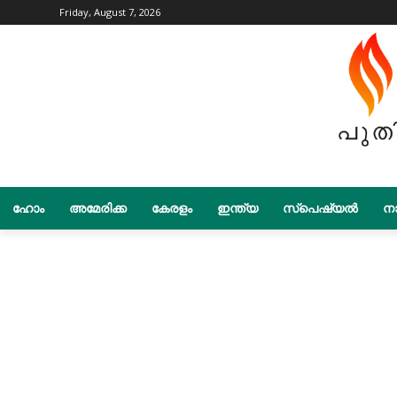
Friday, August 7, 2026
ഹോം
അമേരിക്ക
കേരളം
ഇന്ത്യ
സ്പെഷ്യൽ
നാ