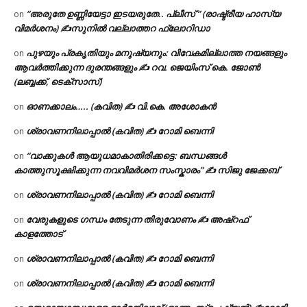
“അരുതേ ഉണ്ണിയേട്ടാ ഇടയരുതേ.. പ്ലീസ് ” (രാഷ്ട്രീയ ഹാസ്യ
on
വിമർശനം) ✍സുനിൽ വല്ലാത്തറ ഫ്ലോറിഡാ
പുഴയും പ്രകൃതിയും മനുഷ്യനും: വിവേകമില്ലാത്ത നയങ്ങളും
on
ആവർത്തിക്കുന്ന ദുരന്തങ്ങളും ✍ റവ. ജെയിംസ് കെ. ജോൺ
(ലബ്ബക്ക്, ടെക്സാസ്)
ഓണക്കാലം….. (കവിത) ✍ വി.കെ. അശോകൻ
on
ശ്രാവണനിലാപ്പാൽ (കവിത) ✍ റോമി ബെന്നി
on
“വാക്കുകൾ ആയുധമാകാതിരിക്കട്ടെ: ബന്ധങ്ങൾ
on
കാത്തുസൂക്ഷിക്കുന്ന നവവിമർശന സംസ്കാരം” ✍️ സിജു ജേക്കബ്
ശ്രാവണനിലാപ്പാൽ (കവിത) ✍ റോമി ബെന്നി
on
വേരുകളുടെ ഗന്ധം തേടുന്ന തിരുവോണം ✍ അഷ്റഫ്
on
കാളത്തോട്
ശ്രാവണനിലാപ്പാൽ (കവിത) ✍ റോമി ബെന്നി
on
ശ്രാവണനിലാപ്പാൽ (കവിത) ✍ റോമി ബെന്നി
on