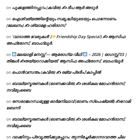
പൂക്കളത്തിനപ്പുറം (കവിത) ✍ ദീപ ആർ അടൂർ
on
ഐശ്വര്യത്തിന്റെയും സമൃദ്ധിയുടെയും പൊന്നോണം
on
(ലേഖനം) ✍ ശ്യാമള ഹരിദാസ്
‘വാടാത്ത വേരുകൾ’ (
Friendship Day Special) ✍ ആസിഫ
on
അഫ്രോസ്, ബാംഗ്ലൂർ.
മലയാളി മനസ്സ് — ആരോഗ്യ വീഥി
– 2026 | ഓഗസ്റ്റ് 03 |
on
തിങ്കൾ ✍
തയ്യാറാക്കിയത്: ആസിഫ അഫ്രോസ്, ബാംഗ്ലൂർ
പൊൻവസന്തം (കവിത) ✍ രമ്യ പ്രദീപ് കാപ്പിൽ
on
ബാല്യസ്മരണകൾ (ഓണക്കവിത) ✍ ശശികല മോഹൻദാസ്,
on
നവിമുംബൈ
രസരാജഗന്ധമുള്ള ഓർമനിലാവ് (ഓണം സ്‌പെഷ്യൽ) ✍റോമി
on
ബെന്നി
ബാല്യസ്മരണകൾ (ഓണക്കവിത) ✍ ശശികല മോഹൻദാസ്,
on
നവിമുംബൈ
വാക്കിനും പ്രവൃത്തിക്കുമപ്പുറം: തുന്നിച്ചേർക്കാനാവാത്ത ചില
on