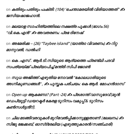
കതിരും പതിരും പംക്തി: (104) ‘ചെന്താമരയിൽ വിരിയാത്തത് ‘ ✍
on
ജസിയഷാജഹാൻ.
മലയാള സാഹിത്യത്തിലെ നക്ഷത്ര പൂക്കൾ (ഭാഗം 56)
on
“വി.കെ.എൻ” ✍ അവതരണം: പ്രഭ ദിനേഷ്
അമേരിക്ക – (26) “Taybee island” (യാത്രാ വിവരണം) ✍ റിറ്റ
on
മാനുവൽ, ഡൽഹി
കെ .എസ് . ആർ.ടി.സിയുടെ ആദ്യത്തെ ഫ്രണ്ട്ലി പദവി
on
സപര്യയ്ക്ക് പ്രഖ്യാപിച്ച് മന്ത്രി സിപി ജോൺ
സുധ അജിത്ത് എഴുതിയ നോവൽ “കോലധാരിയുടെ
on
അഗ്നികുണ്ഡങ്ങള്‍” , ✍ പുസ്തക പരിചയം: കെ ആർ. മോഹൻദാസ്
Open up ആകണോ? (Part -24) ✍ പ്രശാന്ത് വാസുദേവ് (മുൻ
on
ഡെപ്യൂട്ടി ഡയറക്ടർ കേരള ടൂറിസം വകുപ്പ് & ടൂറിസം
കൺസൾട്ടൻ്റ്).
ചില മടങ്ങിവരവുകൾ മുറിവേൽപ്പിക്കാനുള്ളതാണ്! (ലേഖനം) ✍️
on
സിജു ജേക്കബ്, ഓസ്‌ട്രേലിയ (എഴുത്തുകാരൻ/സഞ്ചാരി)