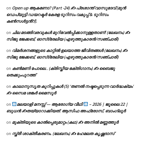
Open up ആകണോ? (Part -24) ✍ പ്രശാന്ത് വാസുദേവ് (മുൻ
on
ഡെപ്യൂട്ടി ഡയറക്ടർ കേരള ടൂറിസം വകുപ്പ് & ടൂറിസം
കൺസൾട്ടൻ്റ്).
ചില മടങ്ങിവരവുകൾ മുറിവേൽപ്പിക്കാനുള്ളതാണ്! (ലേഖനം) ✍️
on
സിജു ജേക്കബ്, ഓസ്‌ട്രേലിയ (എഴുത്തുകാരൻ/സഞ്ചാരി)
വിമർശനങ്ങളുടെ കാറ്റിൽ ഉലയാത്ത ജീവിതങ്ങൾ (ലേഖനം) ✍️
on
സിജു ജേക്കബ്, ഓസ്‌ട്രേലിയ (എഴുത്തുകാരൻ/സഞ്ചാരി)
കൺമണി പോലെ.. (ക്രിസ്തീയ ഭക്തിഗാനം) ✍ ബൈജു
on
തെക്കുംപുറത്ത്
കാലാനുസൃത കുറിപ്പുകൾ (5) ‘തണൽ നഷ്ടപ്പെടുന്ന വാർദ്ധക്യം’
on
✍ സൈമ ശങ്കർ മൈസൂർ
മലയാളി മനസ്സ് — ആരോഗ്യ വീഥി
– 2026 | ജൂലൈ 22 |
on
ബുധൻ ✍
തയ്യാറാക്കിയത്: ആസിഫ അഫ്രോസ്, ബാംഗ്ലൂർ
മുക്തിയുടെ കാൽപ്പെരുമാറ്റം (കഥ) ✍ അനിൽ മണ്ണത്തൂർ
on
സ്ത്രീ ശാക്തീകരണം. (ലേഖനം) ✍ ഹേമലത കൃഷ്ണദാസ്
on