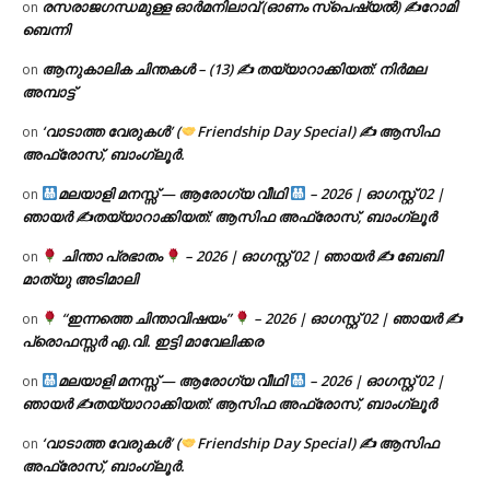
രസരാജഗന്ധമുള്ള ഓർമനിലാവ് (ഓണം സ്‌പെഷ്യൽ) ✍റോമി
on
ബെന്നി
ആനുകാലിക ചിന്തകൾ – (13) ✍ തയ്യാറാക്കിയത്: നിർമല
on
അമ്പാട്ട്
‘വാടാത്ത വേരുകൾ’ (
Friendship Day Special) ✍ ആസിഫ
on
അഫ്രോസ്, ബാംഗ്ലൂർ.
മലയാളി മനസ്സ് — ആരോഗ്യ വീഥി
– 2026 | ഓഗസ്റ്റ് 02 |
on
ഞായർ ✍
തയ്യാറാക്കിയത്: ആസിഫ അഫ്രോസ്, ബാംഗ്ലൂർ
ചിന്താ പ്രഭാതം
– 2026 | ഓഗസ്റ്റ് 02 | ഞായർ ✍
ബേബി
on
മാത്യു അടിമാലി
“ഇന്നത്തെ ചിന്താവിഷയം”
– 2026 | ഓഗസ്റ്റ് 02 | ഞായർ ✍
on
പ്രൊഫസ്സർ എ.വി. ഇട്ടി മാവേലിക്കര
മലയാളി മനസ്സ് — ആരോഗ്യ വീഥി
– 2026 | ഓഗസ്റ്റ് 02 |
on
ഞായർ ✍
തയ്യാറാക്കിയത്: ആസിഫ അഫ്രോസ്, ബാംഗ്ലൂർ
‘വാടാത്ത വേരുകൾ’ (
Friendship Day Special) ✍ ആസിഫ
on
അഫ്രോസ്, ബാംഗ്ലൂർ.