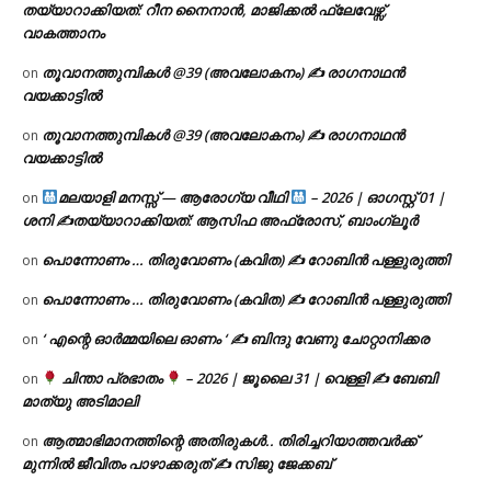
തയ്യാറാക്കിയത്: റീന നൈനാൻ, മാജിക്കൽ ഫ്ലേവേഴ്സ്,
വാകത്താനം
തൂവാനത്തുമ്പികൾ @39 (അവലോകനം) ✍ രാഗനാഥൻ
on
വയക്കാട്ടിൽ
തൂവാനത്തുമ്പികൾ @39 (അവലോകനം) ✍ രാഗനാഥൻ
on
വയക്കാട്ടിൽ
മലയാളി മനസ്സ് — ആരോഗ്യ വീഥി
– 2026 | ഓഗസ്റ്റ് 01 |
on
ശനി ✍
തയ്യാറാക്കിയത്: ആസിഫ അഫ്രോസ്, ബാംഗ്ലൂർ
പൊന്നോണം … തിരുവോണം (കവിത) ✍ റോബിൻ പള്ളുരുത്തി
on
പൊന്നോണം … തിരുവോണം (കവിത) ✍ റോബിൻ പള്ളുരുത്തി
on
‘ എന്റെ ഓർമ്മയിലെ ഓണം ‘ ✍ ബിന്ദു വേണു ചോറ്റാനിക്കര
on
ചിന്താ പ്രഭാതം
– 2026 | ജൂലൈ 31 | വെള്ളി ✍
ബേബി
on
മാത്യു അടിമാലി
ആത്മാഭിമാനത്തിന്റെ അതിരുകൾ.. തിരിച്ചറിയാത്തവർക്ക്
on
മുന്നിൽ ജീവിതം പാഴാക്കരുത് ✍️ സിജു ജേക്കബ്