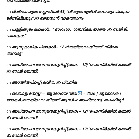
സൈമശങ്കർ മൈസൂർ.
മിശിഹായുടെ സ്നേഹിതർ(53) “വിശുദ്ധ എമിലിയാനയും വിശുദ്ധ
on
ടര്‍സില്ലയും” ✍ നൈനാൻ വാകത്താനം
പള്ളിക്കൂടം കഥകൾ… ( ഭാഗം 69) ‘ശബരിമല യാത്ര’ ✍ സജി ടി.
on
പാലക്കാട്
ആനുകാലിക ചിന്തകൾ – 12 ✍തയ്യാറാക്കിയത്: നിർമല
on
അമ്പാട്ട്
അധ്യാപന അനുഭവക്കുറിപ്പ് (ഭാഗം – 12) ‘പൊന്നീർക്കിൽ കമ്മൽ’
on
✍ റോമി ബെന്നി.
ഭ്രാന്തിൻപിറപ്പ് (കവിത) ✍ ധ്വനിക
on
മലയാളി മനസ്സ് — ആരോഗ്യ വീഥി
– 2026 | ജൂലൈ 26 |
on
ഞായർ ✍
തയ്യാറാക്കിയത്: ആസിഫ അഫ്രോസ്, ബാംഗ്ലൂർ
അധ്യാപന അനുഭവക്കുറിപ്പ് (ഭാഗം – 12) ‘പൊന്നീർക്കിൽ കമ്മൽ’
on
✍ റോമി ബെന്നി.
അധ്യാപന അനുഭവക്കുറിപ്പ് (ഭാഗം – 12) ‘പൊന്നീർക്കിൽ കമ്മൽ’
on
✍ റോമി ബെന്നി.