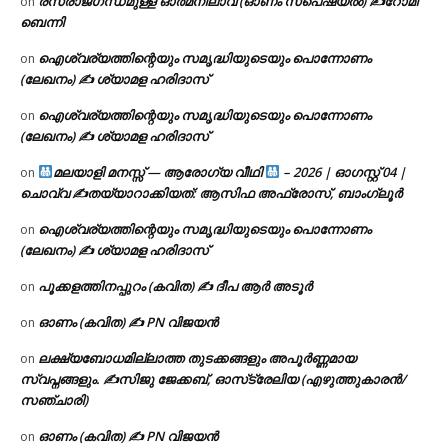
രസരാജഗന്ധമുള്ള ഓർമനിലാവ് (ഓണം സ്‌പെഷ്യൽ) ✍റോമി
on
ബെന്നി
ഐശ്വര്യത്തിന്റെയും സമൃദ്ധിയുടെയും പൊന്നോണം
on
(ലേഖനം) ✍ ശ്യാമള ഹരിദാസ്
ഐശ്വര്യത്തിന്റെയും സമൃദ്ധിയുടെയും പൊന്നോണം
on
(ലേഖനം) ✍ ശ്യാമള ഹരിദാസ്
മലയാളി മനസ്സ് — ആരോഗ്യ വീഥി
– 2026 | ഓഗസ്റ്റ് 04 |
on
ചൊവ്വ ✍
തയ്യാറാക്കിയത്: ആസിഫ അഫ്രോസ്, ബാംഗ്ലൂർ
ഐശ്വര്യത്തിന്റെയും സമൃദ്ധിയുടെയും പൊന്നോണം
on
(ലേഖനം) ✍ ശ്യാമള ഹരിദാസ്
പൂക്കളത്തിനപ്പുറം (കവിത) ✍ ദീപ ആർ അടൂർ
on
ഓണം (കവിത) ✍ PN വിജയൻ
on
ലക്ഷ്യബോധമില്ലാത്ത തുടക്കങ്ങളും അപൂർണ്ണമായ
on
സ്വപ്നങ്ങളും. ✍️സിജു ജേക്കബ്, ഓസ്‌ട്രേലിയ (എഴുത്തുകാരൻ/
സഞ്ചാരി)
ഓണം (കവിത) ✍ PN വിജയൻ
on