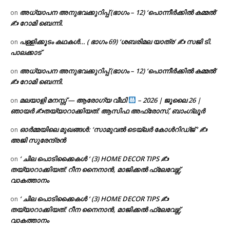
അധ്യാപന അനുഭവക്കുറിപ്പ് (ഭാഗം – 12) ‘പൊന്നീർക്കിൽ കമ്മൽ’
on
✍ റോമി ബെന്നി.
പള്ളിക്കൂടം കഥകൾ… ( ഭാഗം 69) ‘ശബരിമല യാത്ര’ ✍ സജി ടി.
on
പാലക്കാട്
അധ്യാപന അനുഭവക്കുറിപ്പ് (ഭാഗം – 12) ‘പൊന്നീർക്കിൽ കമ്മൽ’
on
✍ റോമി ബെന്നി.
മലയാളി മനസ്സ് — ആരോഗ്യ വീഥി
– 2026 | ജൂലൈ 26 |
on
ഞായർ ✍
തയ്യാറാക്കിയത്: ആസിഫ അഫ്രോസ്, ബാംഗ്ലൂർ
ഓർമ്മയിലെ മുഖങ്ങൾ: ‘സാമുവൽ ടെയ്ലർ കോൾറിഡ്ജ് ‘ ✍
on
അജി സുരേന്ദ്രൻ
‘ ചില പൊടിക്കൈകൾ ‘ (3) HOME DECOR TIPS ✍
on
തയ്യാറാക്കിയത്: റീന നൈനാൻ, മാജിക്കൽ ഫ്ലേവേഴ്സ്,
വാകത്താനം
‘ ചില പൊടിക്കൈകൾ ‘ (3) HOME DECOR TIPS ✍
on
തയ്യാറാക്കിയത്: റീന നൈനാൻ, മാജിക്കൽ ഫ്ലേവേഴ്സ്,
വാകത്താനം