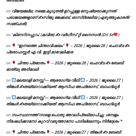
അടിമാലി
വിജയമല്ല; നമ്മെ കൂടുതൽ ഉറപ്പുള്ള മനുഷ്യരാക്കുന്നത്
on
പരാജയങ്ങളാണ് ✍️സിജു ജേക്കബ്, ഓസ്‌ട്രേലിയ (എഴുത്തുകാരൻ/
സഞ്ചാരി)
‘കിണറിനപ്പുറം’ (കവിത) ✍ വർഗീസ് റ്റി നൈനാൻ (Dil Se
)
on
“ഇന്നത്തെ ചിന്താവിഷയം”
– 2026 | ജൂലൈ 28 | ചൊവ്വ ✍
on
പ്രൊഫസ്സർ എ.വി. ഇട്ടി മാവേലിക്കര
ചിന്താ പ്രഭാതം
– 2026 | ജൂലൈ 28 | ചൊവ്വ ✍
ബേബി
on
മാത്യു അടിമാലി
മലയാളി മനസ്സ് — ആരോഗ്യ വീഥി
– 2026 | ജൂലൈ 27 |
on
തിങ്കൾ ✍
തയ്യാറാക്കിയത്: ആസിഫ അഫ്രോസ്, ബാംഗ്ലൂർ
മലയാളി മനസ്സ് — ആരോഗ്യ വീഥി
– 2026 | ജൂലൈ 27 |
on
തിങ്കൾ ✍
തയ്യാറാക്കിയത്: ആസിഫ അഫ്രോസ്, ബാംഗ്ലൂർ
സംസ്ഥാനത്ത് നാളെ പൊതു അവധിപ്രഖ്യാപിച്ചു; ശമ്പളം
on
നിഷേധിക്കാനോ കുറവ് വരുത്താനോ പാടില്ലെന്നും നിർദ്ദേശം`*
ചിന്താ പ്രഭാതം
– 2026 | ജൂലൈ 27 | തിങ്കൾ ✍
ബേബി
on