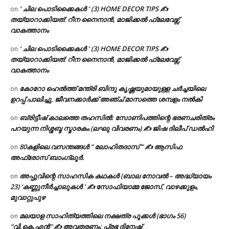
‘ ചില പൊടിക്കൈകൾ ‘ (3) HOME DECOR TIPS ✍
on
തയ്യാറാക്കിയത്: റീന നൈനാൻ, മാജിക്കൽ ഫ്ലേവേഴ്സ്,
വാകത്താനം
‘ ചില പൊടിക്കൈകൾ ‘ (3) HOME DECOR TIPS ✍
on
തയ്യാറാക്കിയത്: റീന നൈനാൻ, മാജിക്കൽ ഫ്ലേവേഴ്സ്,
വാകത്താനം
കോറോ ഹെൽത്ത് മന്ത്രി ബിന്ദു കൃഷ്ണയുമായുള്ള ചർച്ചയിലെ
on
ഉറപ്പ് പാലിച്ചു, ജീവനക്കാർക്ക് അഞ്ച് മാസത്തെ ശമ്പളം നൽകി
ബ്രിട്ടീഷ് കാലത്തെ തഹസിൽ: സോണിപത്തിന്റെ ഭരണചരിത്രം
on
പറയുന്ന നിശ്ശബ്ദ സ്മാരകം (ലഘു വിവരണം) ✍ ജിഷ ദിലീപ് ഡൽഹി
80കളിലെ വസന്തങ്ങൾ ” ലോഹിതദാസ് ” ✍ ആസിഫ
on
അഫ്രോസ് ബാംഗ്ലൂർ.
അപ്പുവിന്റെ സാഹസിക കഥകൾ (ബാല നോവൽ – അദ്ധ്യായം
on
23) ‘കണ്ണുനീർച്ചാലുകൾ ‘ ✍ സോഫിയാമ്മ ജോസ്, വാഴക്കുളം,
മുവാറ്റുപുഴ
മലയാള സാഹിത്യത്തിലെ നക്ഷത്ര പൂക്കൾ (ഭാഗം 56)
on
“വി.കെ.എൻ” ✍ അവതരണം: പ്രഭ ദിനേഷ്