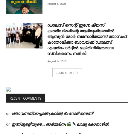
August 6, 2026
ഡാലസ് സെന്റ് ഇഗ്നേഷ്യസ്
കത്തീഡ്രലിന്റെ ആഭിമുഖ്യത്തിൽ
ആബൂൻ മോർ ബസേലിയോസ് ജോസഫ്
കാതോലിക്കാ ബാവയ്ക്ക് ഡാലസ്
എയർപോർട്ടിൽ ഭക്തിനിർഭരമായ
സ്വീകരണം നൽകി
August 6, 2026
Load more
RECENT COMMENTS
ശ്രാവണനിലാപ്പാൽ (കവിത) ✍ റോമി ബെന്നി
on
ഇന്ന് മുരളിയുടെ… ഓർമ്മദിനം
ലാലു കോനാടിൽ
on