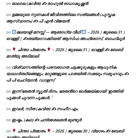
മാലാഖ (കവിത) ✍ രാഹുൽ രാധാകൃഷ്ണൻ
on
ഉമ്മയുടെ നുണകൾ ജീവിതത്തിലെ സത്യങ്ങൾ (പുസ്തക
on
ആസ്വാദനം) ✍ പി എൻ വിജയൻ
മലയാളി മനസ്സ് — ആരോഗ്യ വീഥി
– 2026 | ജൂലൈ 31 |
on
വെള്ളി | ✍
തയ്യാറാക്കിയത്: ആസിഫ അഫ്രോസ്, ബാംഗ്ലൂർ
ചിന്താ പ്രഭാതം
– 2026 | ജൂലൈ 31 | വെള്ളി ✍
ബേബി
on
മാത്യു അടിമാലി
വിശ്വാസത്തിന്റെ പരമ്പരാഗത ചട്ടക്കൂടുകളും ആധുനിക
on
യാഥാർത്ഥ്യങ്ങളും: മാറ്റങ്ങളുടെ പാതയിൽ സഭയും സമൂഹവും ✍
പി പി ചെറിയാൻ, ഡാളസ്
ഇന്ന് ഭരതൻ സ്മൃതി ദിനം. ഭരതൻ്റെ ഓർമ്മയ്ക്കായി ‘ഇത്തിരി
on
പൂക്കൾ ചുവന്ന പൂക്കൾ..’
ഇവൾ, സീത (കവിത) ✍ സഹീറ എം
on
ഇഷ്ടം. (കഥ) ✍ ചന്ദ്രശേഖരൻ മുണ്ടൂർ
on
ചിന്താ പ്രഭാതം
– 2026 | ജൂലൈ 30 | വ്യാഴം ✍
ബേബി
on
മാത്യു അടിമാലി