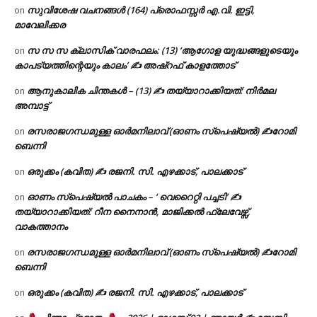
സുവിശേഷ വചനങ്ങൾ (164) പ്രൊഫസ്സർ എ.വി. ഇട്ടി,
on
മാവേലിക്കര
സ സ സ ക്ലാസിക് വാരഫലം: (13) ‘ആഗോള യുദ്ധങ്ങളുടെയും
on
കാപട്യത്തിന്റെയും കാലം’ ✍ അഷ്റഫ് കാളത്തോട്
ആനുകാലിക ചിന്തകൾ – (13) ✍ തയ്യാറാക്കിയത്: നിർമല
on
അമ്പാട്ട്
രസരാജഗന്ധമുള്ള ഓർമനിലാവ് (ഓണം സ്‌പെഷ്യൽ) ✍റോമി
on
ബെന്നി
ഒരുക്കം (കവിത) ✍ രജനി. സി. എഴക്കാട്, പാലക്കാട്
on
ഓണം സ്പെഷ്യൽ പാചകം – ‘ വെറൈറ്റി പച്ചടി’ ✍
on
തയ്യാറാക്കിയത്: റീന നൈനാൻ, മാജിക്കൽ ഫ്ലേവേഴ്സ്,
വാകത്താനം
രസരാജഗന്ധമുള്ള ഓർമനിലാവ് (ഓണം സ്‌പെഷ്യൽ) ✍റോമി
on
ബെന്നി
ഒരുക്കം (കവിത) ✍ രജനി. സി. എഴക്കാട്, പാലക്കാട്
on