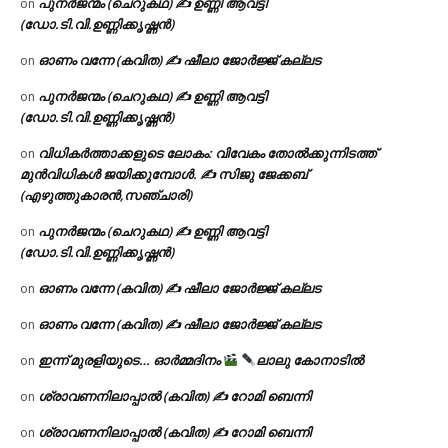
പുനർജന്മം (ചെറുകഥ) ✍ ഉണ്ണി ആവട്ടി
on
(ഡോ.ടി.വി.ഉണ്ണിക്കൃഷ്ണൻ)
ഓണം വന്നേ (കവിത) ✍ ഷീലാ ജോർജ്ജ് കല്ലട
on
പുനർജന്മം (ചെറുകഥ) ✍ ഉണ്ണി ആവട്ടി
on
(ഡോ.ടി.വി.ഉണ്ണിക്കൃഷ്ണൻ)
വിധികർത്താക്കളുടെ ലോകം: വിവേകം തോൽക്കുന്നിടത്ത്
on
മുൻവിധികൾ ജയിക്കുമ്പോൾ. ✍️ സിജു ജേക്കബ്
(എഴുത്തുകാരൻ,സഞ്ചാരി)
പുനർജന്മം (ചെറുകഥ) ✍ ഉണ്ണി ആവട്ടി
on
(ഡോ.ടി.വി.ഉണ്ണിക്കൃഷ്ണൻ)
ഓണം വന്നേ (കവിത) ✍ ഷീലാ ജോർജ്ജ് കല്ലട
on
ഓണം വന്നേ (കവിത) ✍ ഷീലാ ജോർജ്ജ് കല്ലട
on
ഇന്ന് മുരളിയുടെ… ഓർമ്മദിനം
ലാലു കോനാടിൽ
on
ശ്രാവണനിലാപ്പാൽ (കവിത) ✍ റോമി ബെന്നി
on
ശ്രാവണനിലാപ്പാൽ (കവിത) ✍ റോമി ബെന്നി
on