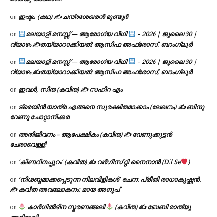
ഇഷ്ടം. (കഥ) ✍ ചന്ദ്രശേഖരൻ മുണ്ടൂർ
on
മലയാളി മനസ്സ് — ആരോഗ്യ വീഥി
– 2026 | ജൂലൈ 30 |
on
വ്യാഴം ✍
തയ്യാറാക്കിയത്: ആസിഫ അഫ്രോസ്, ബാംഗ്ലൂർ
മലയാളി മനസ്സ് — ആരോഗ്യ വീഥി
– 2026 | ജൂലൈ 30 |
on
വ്യാഴം ✍
തയ്യാറാക്കിയത്: ആസിഫ അഫ്രോസ്, ബാംഗ്ലൂർ
ഇവൾ, സീത (കവിത) ✍ സഹീറ എം
on
ട്രെയിൻ യാത്ര എങ്ങനെ സുരക്ഷിതമാക്കാം (ലേഖനം) ✍ ബിന്ദു
on
വേണു ചോറ്റാനിക്കര
അതിജീവനം – ആപേക്ഷികം (കവിത) ✍ വേണുക്കുട്ടൻ
on
ചേരാവെള്ളി
‘കിണറിനപ്പുറം’ (കവിത) ✍ വർഗീസ് റ്റി നൈനാൻ (Dil Se
)
on
‘നിശബ്ദമാക്കപ്പെടുന്ന നിലവിളികൾ’ രചന: പ്രീതി രാധാകൃഷ്ണൻ.
on
✍ കവിത അവലോകനം: മായ അനൂപ്
കാർഗിൽദിന സ്മരണഞ്ജലി
(കവിത) ✍ ബേബി മാത്യു
on