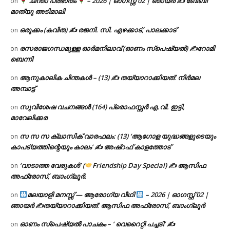
ചിന്താ പ്രഭാതം
– 2026 | ഓഗസ്റ്റ് 02 | ഞായർ ✍
ബേബി
on
മാത്യു അടിമാലി
ഒരുക്കം (കവിത) ✍ രജനി. സി. എഴക്കാട്, പാലക്കാട്
on
രസരാജഗന്ധമുള്ള ഓർമനിലാവ് (ഓണം സ്‌പെഷ്യൽ) ✍റോമി
on
ബെന്നി
ആനുകാലിക ചിന്തകൾ – (13) ✍ തയ്യാറാക്കിയത്: നിർമല
on
അമ്പാട്ട്
സുവിശേഷ വചനങ്ങൾ (164) പ്രൊഫസ്സർ എ.വി. ഇട്ടി,
on
മാവേലിക്കര
സ സ സ ക്ലാസിക് വാരഫലം: (13) ‘ആഗോള യുദ്ധങ്ങളുടെയും
on
കാപട്യത്തിന്റെയും കാലം’ ✍ അഷ്റഫ് കാളത്തോട്
‘വാടാത്ത വേരുകൾ’ (
Friendship Day Special) ✍ ആസിഫ
on
അഫ്രോസ്, ബാംഗ്ലൂർ.
മലയാളി മനസ്സ് — ആരോഗ്യ വീഥി
– 2026 | ഓഗസ്റ്റ് 02 |
on
ഞായർ ✍
തയ്യാറാക്കിയത്: ആസിഫ അഫ്രോസ്, ബാംഗ്ലൂർ
ഓണം സ്പെഷ്യൽ പാചകം – ‘ വെറൈറ്റി പച്ചടി’ ✍
on