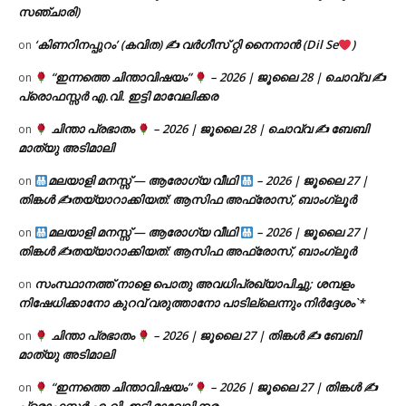
സഞ്ചാരി)
‘കിണറിനപ്പുറം’ (കവിത) ✍ വർഗീസ് റ്റി നൈനാൻ (Dil Se
)
on
“ഇന്നത്തെ ചിന്താവിഷയം”
– 2026 | ജൂലൈ 28 | ചൊവ്വ ✍
on
പ്രൊഫസ്സർ എ.വി. ഇട്ടി മാവേലിക്കര
ചിന്താ പ്രഭാതം
– 2026 | ജൂലൈ 28 | ചൊവ്വ ✍
ബേബി
on
മാത്യു അടിമാലി
മലയാളി മനസ്സ് — ആരോഗ്യ വീഥി
– 2026 | ജൂലൈ 27 |
on
തിങ്കൾ ✍
തയ്യാറാക്കിയത്: ആസിഫ അഫ്രോസ്, ബാംഗ്ലൂർ
മലയാളി മനസ്സ് — ആരോഗ്യ വീഥി
– 2026 | ജൂലൈ 27 |
on
തിങ്കൾ ✍
തയ്യാറാക്കിയത്: ആസിഫ അഫ്രോസ്, ബാംഗ്ലൂർ
സംസ്ഥാനത്ത് നാളെ പൊതു അവധിപ്രഖ്യാപിച്ചു; ശമ്പളം
on
നിഷേധിക്കാനോ കുറവ് വരുത്താനോ പാടില്ലെന്നും നിർദ്ദേശം`*
ചിന്താ പ്രഭാതം
– 2026 | ജൂലൈ 27 | തിങ്കൾ ✍
ബേബി
on
മാത്യു അടിമാലി
“ഇന്നത്തെ ചിന്താവിഷയം”
– 2026 | ജൂലൈ 27 | തിങ്കൾ ✍
on