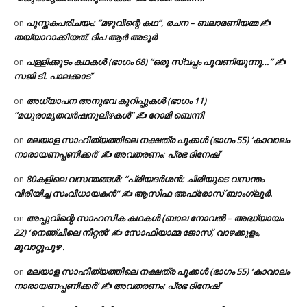
പുസ്തകപരിചയം: “മഴുവിന്റെ കഥ”, രചന – ബലാമണിയമ്മ ✍
on
തയ്യാറാക്കിയത്: ദീപ ആർ അടൂർ
പള്ളിക്കൂടം കഥകൾ (ഭാഗം 68) “ഒരു സ്വപ്നം പൂവണിയുന്നു…” ✍
on
സജി ടി. പാലക്കാട്
അധ്യാപന അനുഭവ കുറിപ്പുകൾ (ഭാഗം 11)
on
“മധുരാമൃതവർഷനൂലിഴകൾ” ✍ റോമി ബെന്നി
മലയാള സാഹിത്യത്തിലെ നക്ഷത്ര പൂക്കൾ (ഭാഗം 55) ‘കാവാലം
on
നാരായണപ്പണിക്കർ’ ✍ അവതരണം: പ്രഭ ദിനേഷ്
80കളിലെ വസന്തങ്ങൾ: “പ്രിയദർശൻ: ചിരിയുടെ വസന്തം
on
വിരിയിച്ച സംവിധായകൻ” ✍ ആസിഫ അഫ്രോസ് ബാംഗ്ലൂർ.
അപ്പുവിന്റെ സാഹസിക കഥകൾ (ബാല നോവൽ – അദ്ധ്യായം
on
22) ‘നെഞ്ചിലെ നീറ്റൽ’ ✍ സോഫിയാമ്മ ജോസ്, വാഴക്കുളം,
മുവാറ്റുപുഴ .
മലയാള സാഹിത്യത്തിലെ നക്ഷത്ര പൂക്കൾ (ഭാഗം 55) ‘കാവാലം
on
നാരായണപ്പണിക്കർ’ ✍ അവതരണം: പ്രഭ ദിനേഷ്