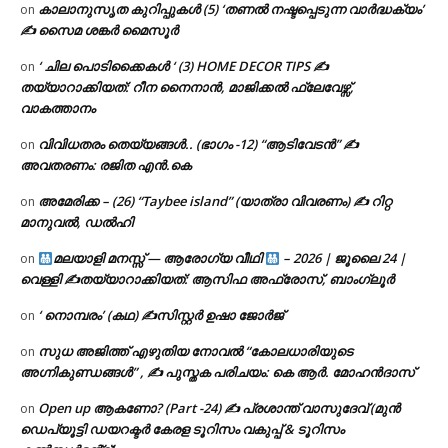
കാലാനുസൃത കുറിപ്പുകൾ (5) ‘തണൽ നഷ്ടപ്പെടുന്ന വാർദ്ധക്യം’
on
✍ സൈമ ശങ്കർ മൈസൂർ
‘ ചില പൊടിക്കൈകൾ ‘ (3) HOME DECOR TIPS ✍
on
തയ്യാറാക്കിയത്: റീന നൈനാൻ, മാജിക്കൽ ഫ്ലേവേഴ്സ്,
വാകത്താനം
വിവിധതരം തെയ്യങ്ങൾ.. (ഭാഗം -12) “ആടിവേടൻ” ✍
on
അവതരണം: രജിത എൻ.കെ
അമേരിക്ക – (26) “Taybee island” (യാത്രാ വിവരണം) ✍ റിറ്റ
on
മാനുവൽ, ഡൽഹി
മലയാളി മനസ്സ് — ആരോഗ്യ വീഥി
– 2026 | ജൂലൈ 24 |
on
വെള്ളി ✍
തയ്യാറാക്കിയത്: ആസിഫ അഫ്രോസ്, ബാംഗ്ലൂർ
‘ നൊമ്പരം’ (കഥ) ✍സിസ്റ്റർ ഉഷാ ജോർജ്
on
സുധ അജിത്ത് എഴുതിയ നോവൽ “കോലധാരിയുടെ
on
അഗ്നികുണ്ഡങ്ങള്‍” , ✍ പുസ്തക പരിചയം: കെ ആർ. മോഹൻദാസ്
Open up ആകണോ? (Part -24) ✍ പ്രശാന്ത് വാസുദേവ് (മുൻ
on
ഡെപ്യൂട്ടി ഡയറക്ടർ കേരള ടൂറിസം വകുപ്പ് & ടൂറിസം