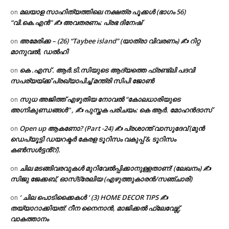
മലയാള സാഹിത്യത്തിലെ നക്ഷത്ര പൂക്കൾ (ഭാഗം 56)
on
“വി.കെ.എൻ” ✍ അവതരണം: പ്രഭ ദിനേഷ്
അമേരിക്ക – (26) “Taybee island” (യാത്രാ വിവരണം) ✍ റിറ്റ
on
മാനുവൽ, ഡൽഹി
കെ .എസ് . ആർ.ടി.സിയുടെ ആദ്യത്തെ ഫ്രണ്ട്ലി പദവി
on
സപര്യയ്ക്ക് പ്രഖ്യാപിച്ച് മന്ത്രി സിപി ജോൺ
സുധ അജിത്ത് എഴുതിയ നോവൽ “കോലധാരിയുടെ
on
അഗ്നികുണ്ഡങ്ങള്‍” , ✍ പുസ്തക പരിചയം: കെ ആർ. മോഹൻദാസ്
Open up ആകണോ? (Part -24) ✍ പ്രശാന്ത് വാസുദേവ് (മുൻ
on
ഡെപ്യൂട്ടി ഡയറക്ടർ കേരള ടൂറിസം വകുപ്പ് & ടൂറിസം
കൺസൾട്ടൻ്റ്).
ചില മടങ്ങിവരവുകൾ മുറിവേൽപ്പിക്കാനുള്ളതാണ്! (ലേഖനം) ✍️
on
സിജു ജേക്കബ്, ഓസ്‌ട്രേലിയ (എഴുത്തുകാരൻ/സഞ്ചാരി)
‘ ചില പൊടിക്കൈകൾ ‘ (3) HOME DECOR TIPS ✍
on
തയ്യാറാക്കിയത്: റീന നൈനാൻ, മാജിക്കൽ ഫ്ലേവേഴ്സ്,
വാകത്താനം