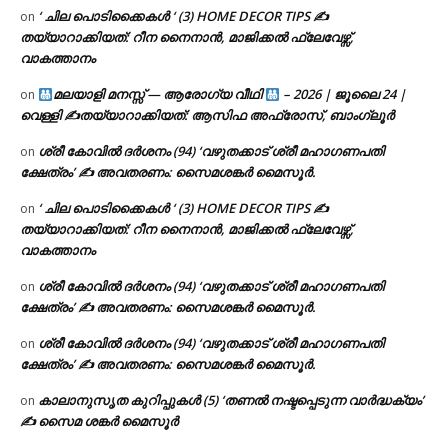
‘ ചില പൊടിക്കൈകൾ ‘ (3) HOME DECOR TIPS ✍
on
തയ്യാറാക്കിയത്: റീന നൈനാൻ, മാജിക്കൽ ഫ്ലേവേഴ്സ്,
വാകത്താനം
മലയാളി മനസ്സ് — ആരോഗ്യ വീഥി
– 2026 | ജൂലൈ 24 |
on
വെള്ളി ✍
തയ്യാറാക്കിയത്: ആസിഫ അഫ്രോസ്, ബാംഗ്ലൂർ
ശ്രീ കോവിൽ ദർശനം (94) ‘വഴുതക്കാട് ശ്രീ മഹാഗണപതി
on
ക്ഷേത്രം’ ✍ അവതരണം: സൈമശങ്കർ മൈസൂർ.
‘ ചില പൊടിക്കൈകൾ ‘ (3) HOME DECOR TIPS ✍
on
തയ്യാറാക്കിയത്: റീന നൈനാൻ, മാജിക്കൽ ഫ്ലേവേഴ്സ്,
വാകത്താനം
ശ്രീ കോവിൽ ദർശനം (94) ‘വഴുതക്കാട് ശ്രീ മഹാഗണപതി
on
ക്ഷേത്രം’ ✍ അവതരണം: സൈമശങ്കർ മൈസൂർ.
ശ്രീ കോവിൽ ദർശനം (94) ‘വഴുതക്കാട് ശ്രീ മഹാഗണപതി
on
ക്ഷേത്രം’ ✍ അവതരണം: സൈമശങ്കർ മൈസൂർ.
കാലാനുസൃത കുറിപ്പുകൾ (5) ‘തണൽ നഷ്ടപ്പെടുന്ന വാർദ്ധക്യം’
on
✍ സൈമ ശങ്കർ മൈസൂർ