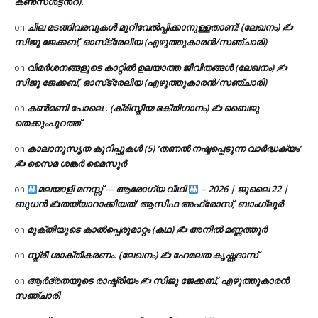
കൺസൾട്ടൻ്റ്).
ചില മടങ്ങിവരവുകൾ മുറിവേൽപ്പിക്കാനുള്ളതാണ്! (ലേഖനം) ✍️
on
സിജു ജേക്കബ്, ഓസ്‌ട്രേലിയ (എഴുത്തുകാരൻ/സഞ്ചാരി)
വിമർശനങ്ങളുടെ കാറ്റിൽ ഉലയാത്ത ജീവിതങ്ങൾ (ലേഖനം) ✍️
on
സിജു ജേക്കബ്, ഓസ്‌ട്രേലിയ (എഴുത്തുകാരൻ/സഞ്ചാരി)
കൺമണി പോലെ.. (ക്രിസ്തീയ ഭക്തിഗാനം) ✍ ബൈജു
on
തെക്കുംപുറത്ത്
കാലാനുസൃത കുറിപ്പുകൾ (5) ‘തണൽ നഷ്ടപ്പെടുന്ന വാർദ്ധക്യം’
on
✍ സൈമ ശങ്കർ മൈസൂർ
മലയാളി മനസ്സ് — ആരോഗ്യ വീഥി
– 2026 | ജൂലൈ 22 |
on
ബുധൻ ✍
തയ്യാറാക്കിയത്: ആസിഫ അഫ്രോസ്, ബാംഗ്ലൂർ
മുക്തിയുടെ കാൽപ്പെരുമാറ്റം (കഥ) ✍ അനിൽ മണ്ണത്തൂർ
on
സ്ത്രീ ശാക്തീകരണം. (ലേഖനം) ✍ ഹേമലത കൃഷ്ണദാസ്
on
ആർദ്രതയുടെ രാഷ്ട്രീയം ✍️ സിജു ജേക്കബ്, എഴുത്തുകാരൻ
on
സഞ്ചാരി