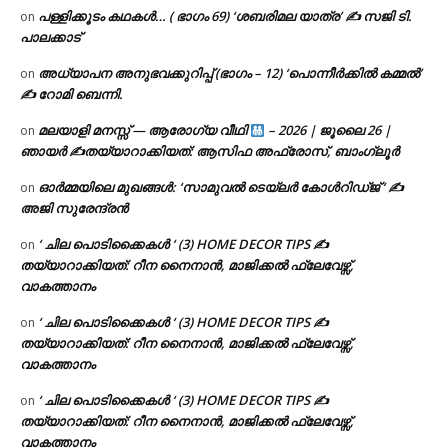
പള്ളിക്കൂടം കഥകൾ… ( ഭാഗം 69) ‘ശബരിമല യാത്ര’ ✍ സജി ടി.
on
പാലക്കാട്
അധ്യാപന അനുഭവക്കുറിപ്പ് (ഭാഗം – 12) ‘പൊന്നീർക്കിൽ കമ്മൽ’
on
✍ റോമി ബെന്നി.
മലയാളി മനസ്സ് — ആരോഗ്യ വീഥി
– 2026 | ജൂലൈ 26 |
on
ഞായർ ✍
തയ്യാറാക്കിയത്: ആസിഫ അഫ്രോസ്, ബാംഗ്ലൂർ
ഓർമ്മയിലെ മുഖങ്ങൾ: ‘സാമുവൽ ടെയ്ലർ കോൾറിഡ്ജ് ‘ ✍
on
അജി സുരേന്ദ്രൻ
‘ ചില പൊടിക്കൈകൾ ‘ (3) HOME DECOR TIPS ✍
on
തയ്യാറാക്കിയത്: റീന നൈനാൻ, മാജിക്കൽ ഫ്ലേവേഴ്സ്,
വാകത്താനം
‘ ചില പൊടിക്കൈകൾ ‘ (3) HOME DECOR TIPS ✍
on
തയ്യാറാക്കിയത്: റീന നൈനാൻ, മാജിക്കൽ ഫ്ലേവേഴ്സ്,
വാകത്താനം
‘ ചില പൊടിക്കൈകൾ ‘ (3) HOME DECOR TIPS ✍
on
തയ്യാറാക്കിയത്: റീന നൈനാൻ, മാജിക്കൽ ഫ്ലേവേഴ്സ്,
വാകത്താനം