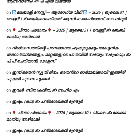
ആസ്വാദനം) ✍ പി എൻ വിജയൻ
മലയാളി മനസ്സ് — ആരോഗ്യ വീഥി
– 2026 | ജൂലൈ 31 |
on
വെള്ളി | ✍
തയ്യാറാക്കിയത്: ആസിഫ അഫ്രോസ്, ബാംഗ്ലൂർ
ചിന്താ പ്രഭാതം
– 2026 | ജൂലൈ 31 | വെള്ളി ✍
ബേബി
on
മാത്യു അടിമാലി
വിശ്വാസത്തിന്റെ പരമ്പരാഗത ചട്ടക്കൂടുകളും ആധുനിക
on
യാഥാർത്ഥ്യങ്ങളും: മാറ്റങ്ങളുടെ പാതയിൽ സഭയും സമൂഹവും ✍
പി പി ചെറിയാൻ, ഡാളസ്
ഇന്ന് ഭരതൻ സ്മൃതി ദിനം. ഭരതൻ്റെ ഓർമ്മയ്ക്കായി ‘ഇത്തിരി
on
പൂക്കൾ ചുവന്ന പൂക്കൾ..’
ഇവൾ, സീത (കവിത) ✍ സഹീറ എം
on
ഇഷ്ടം. (കഥ) ✍ ചന്ദ്രശേഖരൻ മുണ്ടൂർ
on
ചിന്താ പ്രഭാതം
– 2026 | ജൂലൈ 30 | വ്യാഴം ✍
ബേബി
on
മാത്യു അടിമാലി
ഇഷ്ടം. (കഥ) ✍ ചന്ദ്രശേഖരൻ മുണ്ടൂർ
on