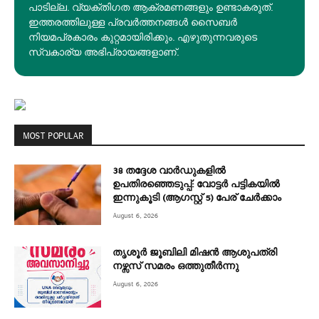
പാടില്ല. വ്യക്തിഗത ആക്രമണങ്ങളും ഉണ്ടാകരുത്.
ഇത്തരത്തിലുള്ള പ്രവർത്തനങ്ങൾ സൈബർ
നിയമപ്രകാരം കുറ്റമായിരിക്കും. എഴുതുന്നവരുടെ
സ്വകാര്യ അഭിപ്രായങ്ങളാണ്.
MOST POPULAR
38 തദ്ദേശ വാർഡുകളിൽ
ഉപതിരഞ്ഞെടുപ്പ്: വോട്ടർ പട്ടികയിൽ
ഇന്നുകൂടി (ആഗസ്റ്റ് 5) പേര് ചേർക്കാം
August 6, 2026
തൃശൂർ ജൂബിലി മിഷൻ ആശുപത്രി
നഴ്സസ് സമരം ഒത്തുതീർന്നു
August 6, 2026