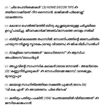
‘ ചില പൊടിക്കൈകൾ ‘ (3) HOME DECOR TIPS ✍
on
തയ്യാറാക്കിയത്: റീന നൈനാൻ, മാജിക്കൽ ഫ്ലേവേഴ്സ്,
വാകത്താനം
കോറോ ഹെൽത്ത് മന്ത്രി ബിന്ദു കൃഷ്ണയുമായുള്ള ചർച്ചയിലെ
on
ഉറപ്പ് പാലിച്ചു, ജീവനക്കാർക്ക് അഞ്ച് മാസത്തെ ശമ്പളം നൽകി
ബ്രിട്ടീഷ് കാലത്തെ തഹസിൽ: സോണിപത്തിന്റെ ഭരണചരിത്രം
on
പറയുന്ന നിശ്ശബ്ദ സ്മാരകം (ലഘു വിവരണം) ✍ ജിഷ ദിലീപ് ഡൽഹി
80കളിലെ വസന്തങ്ങൾ ” ലോഹിതദാസ് ” ✍ ആസിഫ
on
അഫ്രോസ് ബാംഗ്ലൂർ.
അപ്പുവിന്റെ സാഹസിക കഥകൾ (ബാല നോവൽ – അദ്ധ്യായം
on
23) ‘കണ്ണുനീർച്ചാലുകൾ ‘ ✍ സോഫിയാമ്മ ജോസ്, വാഴക്കുളം,
മുവാറ്റുപുഴ
മലയാള സാഹിത്യത്തിലെ നക്ഷത്ര പൂക്കൾ (ഭാഗം 56)
on
“വി.കെ.എൻ” ✍ അവതരണം: പ്രഭ ദിനേഷ്
കതിരും പതിരും പംക്തി: (104) ‘ചെന്താമരയിൽ വിരിയാത്തത് ‘ ✍
on
ജസിയഷാജഹാൻ.