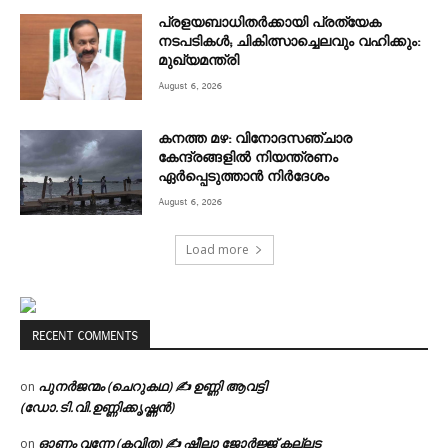
പ്രളയബാധിതർക്കായി പ്രത്യേക
നടപടികൾ; ചികിത്സാച്ചെലവും വഹിക്കും:
മുഖ്യമന്ത്രി
August 6, 2026
കനത്ത മഴ: വിനോദസഞ്ചാര
കേന്ദ്രങ്ങളിൽ നിയന്ത്രണം
ഏർപ്പെടുത്താൻ നിർദേശം
August 6, 2026
Load more
RECENT COMMENTS
പുനർജന്മം (ചെറുകഥ) ✍ ഉണ്ണി ആവട്ടി
on
(ഡോ.ടി.വി.ഉണ്ണിക്കൃഷ്ണൻ)
ഓണം വന്നേ (കവിത) ✍ ഷീലാ ജോർജ്ജ് കല്ലട
on