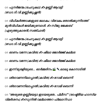
പുനർജന്മം (ചെറുകഥ) ✍ ഉണ്ണി ആവട്ടി
on
(ഡോ.ടി.വി.ഉണ്ണിക്കൃഷ്ണൻ)
വിധികർത്താക്കളുടെ ലോകം: വിവേകം തോൽക്കുന്നിടത്ത്
on
മുൻവിധികൾ ജയിക്കുമ്പോൾ. ✍️ സിജു ജേക്കബ്
(എഴുത്തുകാരൻ,സഞ്ചാരി)
പുനർജന്മം (ചെറുകഥ) ✍ ഉണ്ണി ആവട്ടി
on
(ഡോ.ടി.വി.ഉണ്ണിക്കൃഷ്ണൻ)
ഓണം വന്നേ (കവിത) ✍ ഷീലാ ജോർജ്ജ് കല്ലട
on
ഓണം വന്നേ (കവിത) ✍ ഷീലാ ജോർജ്ജ് കല്ലട
on
ഇന്ന് മുരളിയുടെ… ഓർമ്മദിനം
ലാലു കോനാടിൽ
on
ശ്രാവണനിലാപ്പാൽ (കവിത) ✍ റോമി ബെന്നി
on
ശ്രാവണനിലാപ്പാൽ (കവിത) ✍ റോമി ബെന്നി
on
“അരുതേ ഉണ്ണിയേട്ടാ ഇടയരുതേ.. പ്ലീസ് ” (രാഷ്ട്രീയ ഹാസ്യ
on
വിമർശനം) ✍സുനിൽ വല്ലാത്തറ ഫ്ലോറിഡാ