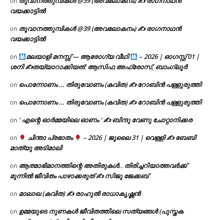
തൂവാനത്തുമ്പികൾ @39 (അവലോകനം) ✍ രാഗനാഥൻ
on
വയക്കാട്ടിൽ
തൂവാനത്തുമ്പികൾ @39 (അവലോകനം) ✍ രാഗനാഥൻ
on
വയക്കാട്ടിൽ
മലയാളി മനസ്സ് — ആരോഗ്യ വീഥി
– 2026 | ഓഗസ്റ്റ് 01 |
on
ശനി ✍
തയ്യാറാക്കിയത്: ആസിഫ അഫ്രോസ്, ബാംഗ്ലൂർ
പൊന്നോണം … തിരുവോണം (കവിത) ✍ റോബിൻ പള്ളുരുത്തി
on
പൊന്നോണം … തിരുവോണം (കവിത) ✍ റോബിൻ പള്ളുരുത്തി
on
‘ എന്റെ ഓർമ്മയിലെ ഓണം ‘ ✍ ബിന്ദു വേണു ചോറ്റാനിക്കര
on
ചിന്താ പ്രഭാതം
– 2026 | ജൂലൈ 31 | വെള്ളി ✍
ബേബി
on
മാത്യു അടിമാലി
ആത്മാഭിമാനത്തിന്റെ അതിരുകൾ.. തിരിച്ചറിയാത്തവർക്ക്
on
മുന്നിൽ ജീവിതം പാഴാക്കരുത് ✍️ സിജു ജേക്കബ്
മാലാഖ (കവിത) ✍ രാഹുൽ രാധാകൃഷ്ണൻ
on
ഉമ്മയുടെ നുണകൾ ജീവിതത്തിലെ സത്യങ്ങൾ (പുസ്തക
on