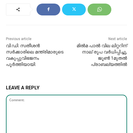
Previous article
Next article
വി.ഡി. സതീശൻ
മില്‍മ പാല്‍ വില ലിറ്ററിന്
സർക്കാരിലെ മന്ത്രിമാരുടെ
നാല് രൂപ വര്‍ധിപ്പിച്ചു,
വകുപ്പുവിഭജനം
ജൂൺ 1മുതൽ
പൂർത്തിയായി.
പ്രാബല്യത്തിൽ
LEAVE A REPLY