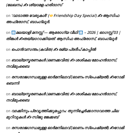
(ലേഖനം) ✍ ശ്യാമള ഹരിദാസ്
‘വാടാത്ത വേരുകൾ’ (
Friendship Day Special) ✍ ആസിഫ
on
അഫ്രോസ്, ബാംഗ്ലൂർ.
മലയാളി മനസ്സ് — ആരോഗ്യ വീഥി
– 2026 | ഓഗസ്റ്റ് 03 |
on
തിങ്കൾ ✍
തയ്യാറാക്കിയത്: ആസിഫ അഫ്രോസ്, ബാംഗ്ലൂർ
പൊൻവസന്തം (കവിത) ✍ രമ്യ പ്രദീപ് കാപ്പിൽ
on
ബാല്യസ്മരണകൾ (ഒണക്കവിത) ✍ ശശികല മോഹൻദാസ്,
on
നവിമുംബൈ
രസരാജഗന്ധമുള്ള ഓർമനിലാവ് (ഓണം സ്‌പെഷ്യൽ) ✍റോമി
on
ബെന്നി
ബാല്യസ്മരണകൾ (ഒണക്കവിത) ✍ ശശികല മോഹൻദാസ്,
on
നവിമുംബൈ
വാക്കിനും പ്രവൃത്തിക്കുമപ്പുറം: തുന്നിച്ചേർക്കാനാവാത്ത ചില
on
മുറിവുകൾ ✍️ സിജു ജേക്കബ്
രസരാജഗന്ധമുള്ള ഓർമനിലാവ് (ഓണം സ്‌പെഷ്യൽ) ✍റോമി
on