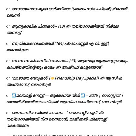
രസരാജഗന്ധമുള്ള ഓർമനിലാവ് (ഓണം സ്‌പെഷ്യൽ) ✍റോമി
on
ബെന്നി
ആനുകാലിക ചിന്തകൾ – (13) ✍ തയ്യാറാക്കിയത്: നിർമല
on
അമ്പാട്ട്
സുവിശേഷ വചനങ്ങൾ (164) പ്രൊഫസ്സർ എ.വി. ഇട്ടി,
on
മാവേലിക്കര
സ സ സ ക്ലാസിക് വാരഫലം: (13) ‘ആഗോള യുദ്ധങ്ങളുടെയും
on
കാപട്യത്തിന്റെയും കാലം’ ✍ അഷ്റഫ് കാളത്തോട്
‘വാടാത്ത വേരുകൾ’ (
Friendship Day Special) ✍ ആസിഫ
on
അഫ്രോസ്, ബാംഗ്ലൂർ.
മലയാളി മനസ്സ് — ആരോഗ്യ വീഥി
– 2026 | ഓഗസ്റ്റ് 02 |
on
ഞായർ ✍
തയ്യാറാക്കിയത്: ആസിഫ അഫ്രോസ്, ബാംഗ്ലൂർ
ഓണം സ്പെഷ്യൽ പാചകം – ‘ വെറൈറ്റി പച്ചടി’ ✍
on
തയ്യാറാക്കിയത്: റീന നൈനാൻ, മാജിക്കൽ ഫ്ലേവേഴ്സ്,
വാകത്താനം