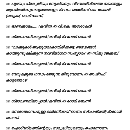
പുഴയും പ്രകൃതിയും മനുഷ്യനും: വിവേകമില്ലാത്ത നയങ്ങളും
on
ആവർത്തിക്കുന്ന ദുരന്തങ്ങളും ✍ റവ. ജെയിംസ് കെ. ജോൺ
(ലബ്ബക്ക്, ടെക്സാസ്)
ഓണക്കാലം….. (കവിത) ✍ വി.കെ. അശോകൻ
on
ശ്രാവണനിലാപ്പാൽ (കവിത) ✍ റോമി ബെന്നി
on
“വാക്കുകൾ ആയുധമാകാതിരിക്കട്ടെ: ബന്ധങ്ങൾ
on
കാത്തുസൂക്ഷിക്കുന്ന നവവിമർശന സംസ്കാരം” ✍️ സിജു ജേക്കബ്
ശ്രാവണനിലാപ്പാൽ (കവിത) ✍ റോമി ബെന്നി
on
വേരുകളുടെ ഗന്ധം തേടുന്ന തിരുവോണം ✍ അഷ്റഫ്
on
കാളത്തോട്
ശ്രാവണനിലാപ്പാൽ (കവിത) ✍ റോമി ബെന്നി
on
ശ്രാവണനിലാപ്പാൽ (കവിത) ✍ റോമി ബെന്നി
on
രസരാജഗന്ധമുള്ള ഓർമനിലാവ് (ഓണം സ്‌പെഷ്യൽ) ✍റോമി
on
ബെന്നി
ഐശ്വര്യത്തിന്റെയും സമൃദ്ധിയുടെയും പൊന്നോണം
on