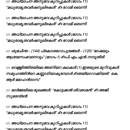
അധ്യാപന അനുഭവ കുറിപ്പുകൾ (ഭാഗം 11)
on
“മധുരാമൃതവർഷനൂലിഴകൾ” ✍ റോമി ബെന്നി
അധ്യാപന അനുഭവ കുറിപ്പുകൾ (ഭാഗം 11)
on
“മധുരാമൃതവർഷനൂലിഴകൾ” ✍ റോമി ബെന്നി
അധ്യാപന അനുഭവ കുറിപ്പുകൾ (ഭാഗം 11)
on
“മധുരാമൃതവർഷനൂലിഴകൾ” ✍ റോമി ബെന്നി
ശുഭചിന്ത – (144) പ്രകാശഗോപുരങ്ങൾ – (120) “ഭാഷയും
on
ആശയസംവേദനവും” (ഭാഗം-1) ✍പി.എം.എൻ.നമ്പൂതിരി
വെള്ളിത്തിരയിലെ അണിയറ കഥകൾ (1) ഇരയുടെ മുറിവുകൾ
on
സമൂഹത്തിന്‍റെ കണ്ണാടിയാകുമ്പോൾ ✍തയ്യാറാക്കിയത്: കെ.
ആര്‍ മോഹന്‍ദാസ്
ഓർമ്മയിലെ മുഖങ്ങൾ: “കോട്ടക്കൽ ശിവരാമൻ” ✍ അജി
on
സുരേന്ദ്രൻ
അധ്യാപന അനുഭവ കുറിപ്പുകൾ (ഭാഗം 11)
on
“മധുരാമൃതവർഷനൂലിഴകൾ” ✍ റോമി ബെന്നി
അധ്യാപന അനുഭവ കുറിപ്പുകൾ (ഭാഗം 11)
on
“മധുരാമൃതവർഷനൂലിഴകൾ” ✍ റോമി ബെന്നി