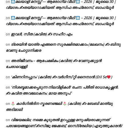
മലയാളി മനസ്സ് — ആരോഗ്യ വീഥി
– 2026 | ജൂലൈ 30 |
on
വ്യാഴം ✍
തയ്യാറാക്കിയത്: ആസിഫ അഫ്രോസ്, ബാംഗ്ലൂർ
മലയാളി മനസ്സ് — ആരോഗ്യ വീഥി
– 2026 | ജൂലൈ 30 |
on
വ്യാഴം ✍
തയ്യാറാക്കിയത്: ആസിഫ അഫ്രോസ്, ബാംഗ്ലൂർ
ഇവൾ, സീത (കവിത) ✍ സഹീറ എം
on
ട്രെയിൻ യാത്ര എങ്ങനെ സുരക്ഷിതമാക്കാം (ലേഖനം) ✍ ബിന്ദു
on
വേണു ചോറ്റാനിക്കര
അതിജീവനം – ആപേക്ഷികം (കവിത) ✍ വേണുക്കുട്ടൻ
on
ചേരാവെള്ളി
‘കിണറിനപ്പുറം’ (കവിത) ✍ വർഗീസ് റ്റി നൈനാൻ (Dil Se
)
on
‘നിശബ്ദമാക്കപ്പെടുന്ന നിലവിളികൾ’ രചന: പ്രീതി രാധാകൃഷ്ണൻ.
on
✍ കവിത അവലോകനം: മായ അനൂപ്
കാർഗിൽദിന സ്മരണഞ്ജലി
(കവിത) ✍ ബേബി മാത്യു
on
അടിമാലി
വിജയമല്ല; നമ്മെ കൂടുതൽ ഉറപ്പുള്ള മനുഷ്യരാക്കുന്നത്
on
പരാജയങ്ങളാണ് ✍️സിജു ജേക്കബ്, ഓസ്‌ട്രേലിയ (എഴുത്തുകാരൻ/