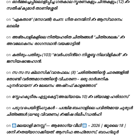
ഓർമ്മച്ചെപ്പിലൊളിപ്പിച്ച ഗതകാല സ്മരണകളും ചിന്തകളും (12) ✍
on
സതീഷ് കുമാർ താണിശ്ശേരി
“ഏകതാര” (നോവൽ) രചന: ഗീത നെന്മിനി ✍ ആസ്വാദനം:
on
ലാലിമ
അഭ്രപാളികളിലെ നിത്യഹരിത ചിത്രങ്ങൾ “ചിത്രശലഭം” ✍
on
അവലോകനം: രാഗനാഥൻ വയക്കാട്ടിൽ
കതിരും പതിരും (103) “വേർപാടിൻ്റെ നിശ്ശബ്ദ നിലവിളികൾ” ✍
on
ജസിയഷാജഹാൻ.
സ സ സ ക്ലാസിക് വാരഫലം: (8) ‘ചരിത്രത്തിന്റെ ചാരങ്ങളിൽ
on
തോണ്ടി വർത്തമാനത്തിന്റെ വിചാരണ – ഒരു ദാർശനിക
പുനർവായന’ ✍ ലേഖനം: അഷ്റഫ് കാളത്തോട്
സ്നേഹകുടീരം എട്ടുകെട്ട് (അദ്ധ്യായം 10) ✍ ശ്യാമള ഹരിദാസ്
on
പടുവ പെയിന്റിംഗുകൾ – പശ്ചിമ ബംഗാളിലെ പവിത്രമായ ചുരുൾ
on
ചിത്രങ്ങൾ (ലഘു വിവരണം) ✍ജിഷ ദിലീപ് ഡൽഹി
മലയാളി മനസ്സ് — ആരോഗ്യ വീഥി
– 2026 | ജൂലൈ 18 |
on
ശനി ✍
തയ്യാറാക്കിയത്: ആസിഫ അഫ്രോസ്, ബാംഗ്ലൂർ