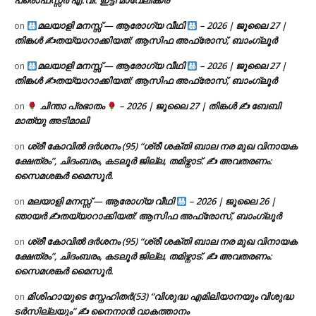
പ്രൊഫസ്സർ എ.വി. ഇട്ടി മാവേലിക്കര
മലയാളി മനസ്സ് — ആരോഗ്യ വീഥി
– 2026 | ജൂലൈ 27 |
on
തിങ്കൾ ✍
തയ്യാറാക്കിയത്: ആസിഫ അഫ്രോസ്, ബാംഗ്ലൂർ
മലയാളി മനസ്സ് — ആരോഗ്യ വീഥി
– 2026 | ജൂലൈ 27 |
on
തിങ്കൾ ✍
തയ്യാറാക്കിയത്: ആസിഫ അഫ്രോസ്, ബാംഗ്ലൂർ
ചിന്താ പ്രഭാതം
– 2026 | ജൂലൈ 27 | തിങ്കൾ ✍
ബേബി
on
മാത്യു അടിമാലി
ശ്രീ കോവിൽ ദർശനം (95) “ശ്രീ ശക്തി ബാല നര മുഖ വിനായക
on
ക്ഷേത്രം”, ചിദംബരം, കടലൂർ ജില്ല, തമിഴ്നാട്. ✍ അവതരണം:
സൈമശങ്കർ മൈസൂർ.
മലയാളി മനസ്സ് — ആരോഗ്യ വീഥി
– 2026 | ജൂലൈ 26 |
on
ഞായർ ✍
തയ്യാറാക്കിയത്: ആസിഫ അഫ്രോസ്, ബാംഗ്ലൂർ
ശ്രീ കോവിൽ ദർശനം (95) “ശ്രീ ശക്തി ബാല നര മുഖ വിനായക
on
ക്ഷേത്രം”, ചിദംബരം, കടലൂർ ജില്ല, തമിഴ്നാട്. ✍ അവതരണം:
സൈമശങ്കർ മൈസൂർ.
മിശിഹായുടെ സ്നേഹിതർ(53) “വിശുദ്ധ എമിലിയാനയും വിശുദ്ധ
on
ടര്‍സില്ലയും” ✍ നൈനാൻ വാകത്താനം