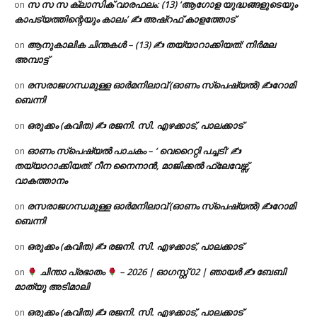
സ സ സ ക്ലാസിക് വാരഫലം: (13) ‘ആഗോള യുദ്ധങ്ങളുടെയും
on
കാപട്യത്തിന്റെയും കാലം’ ✍ അഷ്റഫ് കാളത്തോട്
ആനുകാലിക ചിന്തകൾ – (13) ✍ തയ്യാറാക്കിയത്: നിർമല
on
അമ്പാട്ട്
രസരാജഗന്ധമുള്ള ഓർമനിലാവ് (ഓണം സ്‌പെഷ്യൽ) ✍റോമി
on
ബെന്നി
ഒരുക്കം (കവിത) ✍ രജനി. സി. എഴക്കാട്, പാലക്കാട്
on
ഓണം സ്പെഷ്യൽ പാചകം – ‘ വെറൈറ്റി പച്ചടി’ ✍
on
തയ്യാറാക്കിയത്: റീന നൈനാൻ, മാജിക്കൽ ഫ്ലേവേഴ്സ്,
വാകത്താനം
രസരാജഗന്ധമുള്ള ഓർമനിലാവ് (ഓണം സ്‌പെഷ്യൽ) ✍റോമി
on
ബെന്നി
ഒരുക്കം (കവിത) ✍ രജനി. സി. എഴക്കാട്, പാലക്കാട്
on
ചിന്താ പ്രഭാതം
– 2026 | ഓഗസ്റ്റ് 02 | ഞായർ ✍
ബേബി
on
മാത്യു അടിമാലി
ഒരുക്കം (കവിത) ✍ രജനി. സി. എഴക്കാട്, പാലക്കാട്
on