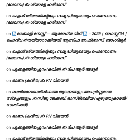
(ലേഖനം) ✍ ശ്യാമള ഹരിദാസ്
ഐശ്വര്യത്തിന്റെയും സമൃദ്ധിയുടെയും പൊന്നോണം
on
(ലേഖനം) ✍ ശ്യാമള ഹരിദാസ്
മലയാളി മനസ്സ് — ആരോഗ്യ വീഥി
– 2026 | ഓഗസ്റ്റ് 04 |
on
ചൊവ്വ ✍
തയ്യാറാക്കിയത്: ആസിഫ അഫ്രോസ്, ബാംഗ്ലൂർ
ഐശ്വര്യത്തിന്റെയും സമൃദ്ധിയുടെയും പൊന്നോണം
on
(ലേഖനം) ✍ ശ്യാമള ഹരിദാസ്
പൂക്കളത്തിനപ്പുറം (കവിത) ✍ ദീപ ആർ അടൂർ
on
ഓണം (കവിത) ✍ PN വിജയൻ
on
ലക്ഷ്യബോധമില്ലാത്ത തുടക്കങ്ങളും അപൂർണ്ണമായ
on
സ്വപ്നങ്ങളും. ✍️സിജു ജേക്കബ്, ഓസ്‌ട്രേലിയ (എഴുത്തുകാരൻ/
സഞ്ചാരി)
ഓണം (കവിത) ✍ PN വിജയൻ
on
പൂക്കളത്തിനപ്പുറം (കവിത) ✍ ദീപ ആർ അടൂർ
on
ഐശ്വര്യത്തിന്റെയും സമൃദ്ധിയുടെയും പൊന്നോണം
on