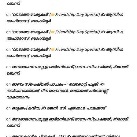
ബെന്നി
‘വാടാത്ത വേരുകൾ’ (
Friendship Day Special) ✍ ആസിഫ
on
അഫ്രോസ്, ബാംഗ്ലൂർ.
‘വാടാത്ത വേരുകൾ’ (
Friendship Day Special) ✍ ആസിഫ
on
അഫ്രോസ്, ബാംഗ്ലൂർ.
‘വാടാത്ത വേരുകൾ’ (
Friendship Day Special) ✍ ആസിഫ
on
അഫ്രോസ്, ബാംഗ്ലൂർ.
രസരാജഗന്ധമുള്ള ഓർമനിലാവ് (ഓണം സ്‌പെഷ്യൽ) ✍റോമി
on
ബെന്നി
ഓണം സ്പെഷ്യൽ പാചകം – ‘ വെറൈറ്റി പച്ചടി’ ✍
on
തയ്യാറാക്കിയത്: റീന നൈനാൻ, മാജിക്കൽ ഫ്ലേവേഴ്സ്,
വാകത്താനം
ഒരുക്കം (കവിത) ✍ രജനി. സി. എഴക്കാട്, പാലക്കാട്
on
രസരാജഗന്ധമുള്ള ഓർമനിലാവ് (ഓണം സ്‌പെഷ്യൽ) ✍റോമി
on
ബെന്നി
ആനുകാലിക ചിന്തകൾ – (13) ✍ തയ്യാറാക്കിയത്: നിർമല
on