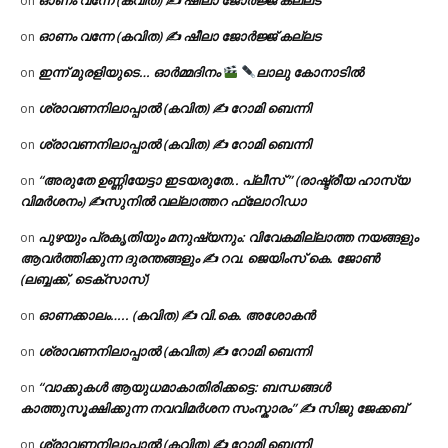
ഓണം വന്നേ (കവിത) ✍ ഷീലാ ജോർജ്ജ് കല്ലട
on
ഓണം വന്നേ (കവിത) ✍ ഷീലാ ജോർജ്ജ് കല്ലട
on
ഇന്ന് മുരളിയുടെ… ഓർമ്മദിനം
ലാലു കോനാടിൽ
on
ശ്രാവണനിലാപ്പാൽ (കവിത) ✍ റോമി ബെന്നി
on
ശ്രാവണനിലാപ്പാൽ (കവിത) ✍ റോമി ബെന്നി
on
“അരുതേ ഉണ്ണിയേട്ടാ ഇടയരുതേ.. പ്ലീസ് ” (രാഷ്ട്രീയ ഹാസ്യ
on
വിമർശനം) ✍സുനിൽ വല്ലാത്തറ ഫ്ലോറിഡാ
പുഴയും പ്രകൃതിയും മനുഷ്യനും: വിവേകമില്ലാത്ത നയങ്ങളും
on
ആവർത്തിക്കുന്ന ദുരന്തങ്ങളും ✍ റവ. ജെയിംസ് കെ. ജോൺ
(ലബ്ബക്ക്, ടെക്സാസ്)
ഓണക്കാലം….. (കവിത) ✍ വി.കെ. അശോകൻ
on
ശ്രാവണനിലാപ്പാൽ (കവിത) ✍ റോമി ബെന്നി
on
“വാക്കുകൾ ആയുധമാകാതിരിക്കട്ടെ: ബന്ധങ്ങൾ
on
കാത്തുസൂക്ഷിക്കുന്ന നവവിമർശന സംസ്കാരം” ✍️ സിജു ജേക്കബ്
ശ്രാവണനിലാപ്പാൽ (കവിത) ✍ റോമി ബെന്നി
on