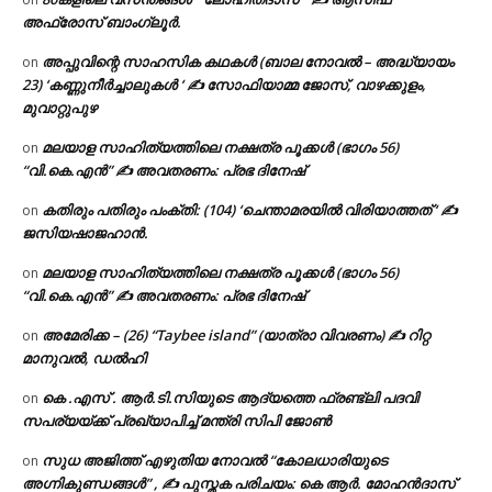
അഫ്രോസ് ബാംഗ്ലൂർ.
അപ്പുവിന്റെ സാഹസിക കഥകൾ (ബാല നോവൽ – അദ്ധ്യായം
on
23) ‘കണ്ണുനീർച്ചാലുകൾ ‘ ✍ സോഫിയാമ്മ ജോസ്, വാഴക്കുളം,
മുവാറ്റുപുഴ
മലയാള സാഹിത്യത്തിലെ നക്ഷത്ര പൂക്കൾ (ഭാഗം 56)
on
“വി.കെ.എൻ” ✍ അവതരണം: പ്രഭ ദിനേഷ്
കതിരും പതിരും പംക്തി: (104) ‘ചെന്താമരയിൽ വിരിയാത്തത് ‘ ✍
on
ജസിയഷാജഹാൻ.
മലയാള സാഹിത്യത്തിലെ നക്ഷത്ര പൂക്കൾ (ഭാഗം 56)
on
“വി.കെ.എൻ” ✍ അവതരണം: പ്രഭ ദിനേഷ്
അമേരിക്ക – (26) “Taybee island” (യാത്രാ വിവരണം) ✍ റിറ്റ
on
മാനുവൽ, ഡൽഹി
കെ .എസ് . ആർ.ടി.സിയുടെ ആദ്യത്തെ ഫ്രണ്ട്ലി പദവി
on
സപര്യയ്ക്ക് പ്രഖ്യാപിച്ച് മന്ത്രി സിപി ജോൺ
സുധ അജിത്ത് എഴുതിയ നോവൽ “കോലധാരിയുടെ
on
അഗ്നികുണ്ഡങ്ങള്‍” , ✍ പുസ്തക പരിചയം: കെ ആർ. മോഹൻദാസ്