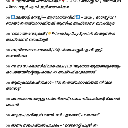
“ഇന്നത്തെ ചിന്താവിഷയം”
– 2026 | ഓഗസ്റ്റ് 02 | ഞായർ ✍
on
പ്രൊഫസ്സർ എ.വി. ഇട്ടി മാവേലിക്കര
മലയാളി മനസ്സ് — ആരോഗ്യ വീഥി
– 2026 | ഓഗസ്റ്റ് 02 |
on
ഞായർ ✍
തയ്യാറാക്കിയത്: ആസിഫ അഫ്രോസ്, ബാംഗ്ലൂർ
‘വാടാത്ത വേരുകൾ’ (
Friendship Day Special) ✍ ആസിഫ
on
അഫ്രോസ്, ബാംഗ്ലൂർ.
സുവിശേഷ വചനങ്ങൾ (164) പ്രൊഫസ്സർ എ.വി. ഇട്ടി,
on
മാവേലിക്കര
സ സ സ ക്ലാസിക് വാരഫലം: (13) ‘ആഗോള യുദ്ധങ്ങളുടെയും
on
കാപട്യത്തിന്റെയും കാലം’ ✍ അഷ്റഫ് കാളത്തോട്
ആനുകാലിക ചിന്തകൾ – (13) ✍ തയ്യാറാക്കിയത്: നിർമല
on
അമ്പാട്ട്
രസരാജഗന്ധമുള്ള ഓർമനിലാവ് (ഓണം സ്‌പെഷ്യൽ) ✍റോമി
on
ബെന്നി
ഒരുക്കം (കവിത) ✍ രജനി. സി. എഴക്കാട്, പാലക്കാട്
on
ഓണം സ്പെഷ്യൽ പാചകം – ‘ വെറൈറ്റി പച്ചടി’ ✍
on