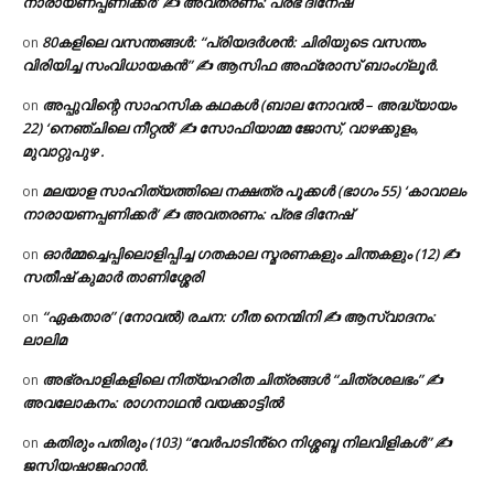
നാരായണപ്പണിക്കർ’ ✍ അവതരണം: പ്രഭ ദിനേഷ്
80കളിലെ വസന്തങ്ങൾ: “പ്രിയദർശൻ: ചിരിയുടെ വസന്തം
on
വിരിയിച്ച സംവിധായകൻ” ✍ ആസിഫ അഫ്രോസ് ബാംഗ്ലൂർ.
അപ്പുവിന്റെ സാഹസിക കഥകൾ (ബാല നോവൽ – അദ്ധ്യായം
on
22) ‘നെഞ്ചിലെ നീറ്റൽ’ ✍ സോഫിയാമ്മ ജോസ്, വാഴക്കുളം,
മുവാറ്റുപുഴ .
മലയാള സാഹിത്യത്തിലെ നക്ഷത്ര പൂക്കൾ (ഭാഗം 55) ‘കാവാലം
on
നാരായണപ്പണിക്കർ’ ✍ അവതരണം: പ്രഭ ദിനേഷ്
ഓർമ്മച്ചെപ്പിലൊളിപ്പിച്ച ഗതകാല സ്മരണകളും ചിന്തകളും (12) ✍
on
സതീഷ് കുമാർ താണിശ്ശേരി
“ഏകതാര” (നോവൽ) രചന: ഗീത നെന്മിനി ✍ ആസ്വാദനം:
on
ലാലിമ
അഭ്രപാളികളിലെ നിത്യഹരിത ചിത്രങ്ങൾ “ചിത്രശലഭം” ✍
on
അവലോകനം: രാഗനാഥൻ വയക്കാട്ടിൽ
കതിരും പതിരും (103) “വേർപാടിൻ്റെ നിശ്ശബ്ദ നിലവിളികൾ” ✍
on
ജസിയഷാജഹാൻ.