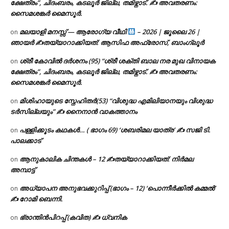
ക്ഷേത്രം”, ചിദംബരം, കടലൂർ ജില്ല, തമിഴ്നാട്. ✍ അവതരണം:
സൈമശങ്കർ മൈസൂർ.
മലയാളി മനസ്സ് — ആരോഗ്യ വീഥി
– 2026 | ജൂലൈ 26 |
on
ഞായർ ✍
തയ്യാറാക്കിയത്: ആസിഫ അഫ്രോസ്, ബാംഗ്ലൂർ
ശ്രീ കോവിൽ ദർശനം (95) “ശ്രീ ശക്തി ബാല നര മുഖ വിനായക
on
ക്ഷേത്രം”, ചിദംബരം, കടലൂർ ജില്ല, തമിഴ്നാട്. ✍ അവതരണം:
സൈമശങ്കർ മൈസൂർ.
മിശിഹായുടെ സ്നേഹിതർ(53) “വിശുദ്ധ എമിലിയാനയും വിശുദ്ധ
on
ടര്‍സില്ലയും” ✍ നൈനാൻ വാകത്താനം
പള്ളിക്കൂടം കഥകൾ… ( ഭാഗം 69) ‘ശബരിമല യാത്ര’ ✍ സജി ടി.
on
പാലക്കാട്
ആനുകാലിക ചിന്തകൾ – 12 ✍തയ്യാറാക്കിയത്: നിർമല
on
അമ്പാട്ട്
അധ്യാപന അനുഭവക്കുറിപ്പ് (ഭാഗം – 12) ‘പൊന്നീർക്കിൽ കമ്മൽ’
on
✍ റോമി ബെന്നി.
ഭ്രാന്തിൻപിറപ്പ് (കവിത) ✍ ധ്വനിക
on