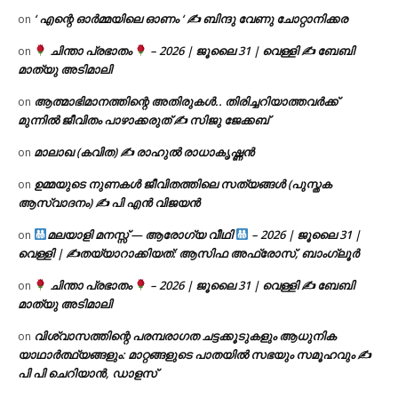
‘ എന്റെ ഓർമ്മയിലെ ഓണം ‘ ✍ ബിന്ദു വേണു ചോറ്റാനിക്കര
on
ചിന്താ പ്രഭാതം
– 2026 | ജൂലൈ 31 | വെള്ളി ✍
ബേബി
on
മാത്യു അടിമാലി
ആത്മാഭിമാനത്തിന്റെ അതിരുകൾ.. തിരിച്ചറിയാത്തവർക്ക്
on
മുന്നിൽ ജീവിതം പാഴാക്കരുത് ✍️ സിജു ജേക്കബ്
മാലാഖ (കവിത) ✍ രാഹുൽ രാധാകൃഷ്ണൻ
on
ഉമ്മയുടെ നുണകൾ ജീവിതത്തിലെ സത്യങ്ങൾ (പുസ്തക
on
ആസ്വാദനം) ✍ പി എൻ വിജയൻ
മലയാളി മനസ്സ് — ആരോഗ്യ വീഥി
– 2026 | ജൂലൈ 31 |
on
വെള്ളി | ✍
തയ്യാറാക്കിയത്: ആസിഫ അഫ്രോസ്, ബാംഗ്ലൂർ
ചിന്താ പ്രഭാതം
– 2026 | ജൂലൈ 31 | വെള്ളി ✍
ബേബി
on
മാത്യു അടിമാലി
വിശ്വാസത്തിന്റെ പരമ്പരാഗത ചട്ടക്കൂടുകളും ആധുനിക
on
യാഥാർത്ഥ്യങ്ങളും: മാറ്റങ്ങളുടെ പാതയിൽ സഭയും സമൂഹവും ✍
പി പി ചെറിയാൻ, ഡാളസ്