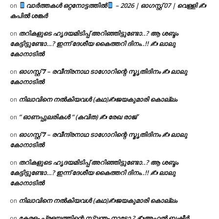
വാർത്തകൾ ഒറ്റനോട്ടത്തിൽ
– 2026 | ഓഗസ്റ്റ് 07 | വെള്ളി ✍
on
കപിൽ ശങ്കർ
തറികളുടെ ഹൃദയമിടിപ്പ് അറിഞ്ഞിട്ടുണ്ടോ..? ആ ശബ്ദം
on
കേട്ടിട്ടുണ്ടോ…? ഇന്ന് ദേശീയ കൈത്തറി ദിനം..!! ✍ ലാലു
കോനാടിൽ
ഓഗസ്റ്റ് 𝟕 – രവീന്ദ്രനാഥ ടാഗോറിന്റെ സ്മൃതിദിനം ✍ ലാലു
on
കോനാടിൽ
നിലാവിനെ നൽകിയവൾ (കഥ)✍ജയകുമാരി കൊല്ലം
on
” ഓണപ്പുലരികൾ ” (കവിത) ✍ രേഖ രാജ്
on
ഓഗസ്റ്റ് 𝟕 – രവീന്ദ്രനാഥ ടാഗോറിന്റെ സ്മൃതിദിനം ✍ ലാലു
on
കോനാടിൽ
തറികളുടെ ഹൃദയമിടിപ്പ് അറിഞ്ഞിട്ടുണ്ടോ..? ആ ശബ്ദം
on
കേട്ടിട്ടുണ്ടോ…? ഇന്ന് ദേശീയ കൈത്തറി ദിനം..!! ✍ ലാലു
കോനാടിൽ
നിലാവിനെ നൽകിയവൾ (കഥ)✍ജയകുമാരി കൊല്ലം
on
കേരളം പ്രളയത്തിന്റെ സ്വന്തം നാടോ ? ✍️അഫ്സൽ ബഷീർ
on