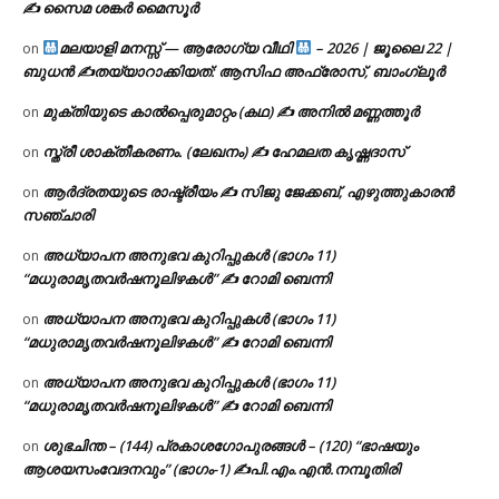
✍ സൈമ ശങ്കർ മൈസൂർ
മലയാളി മനസ്സ് — ആരോഗ്യ വീഥി
– 2026 | ജൂലൈ 22 |
on
ബുധൻ ✍
തയ്യാറാക്കിയത്: ആസിഫ അഫ്രോസ്, ബാംഗ്ലൂർ
മുക്തിയുടെ കാൽപ്പെരുമാറ്റം (കഥ) ✍ അനിൽ മണ്ണത്തൂർ
on
സ്ത്രീ ശാക്തീകരണം. (ലേഖനം) ✍ ഹേമലത കൃഷ്ണദാസ്
on
ആർദ്രതയുടെ രാഷ്ട്രീയം ✍️ സിജു ജേക്കബ്, എഴുത്തുകാരൻ
on
സഞ്ചാരി
അധ്യാപന അനുഭവ കുറിപ്പുകൾ (ഭാഗം 11)
on
“മധുരാമൃതവർഷനൂലിഴകൾ” ✍ റോമി ബെന്നി
അധ്യാപന അനുഭവ കുറിപ്പുകൾ (ഭാഗം 11)
on
“മധുരാമൃതവർഷനൂലിഴകൾ” ✍ റോമി ബെന്നി
അധ്യാപന അനുഭവ കുറിപ്പുകൾ (ഭാഗം 11)
on
“മധുരാമൃതവർഷനൂലിഴകൾ” ✍ റോമി ബെന്നി
ശുഭചിന്ത – (144) പ്രകാശഗോപുരങ്ങൾ – (120) “ഭാഷയും
on
ആശയസംവേദനവും” (ഭാഗം-1) ✍പി.എം.എൻ.നമ്പൂതിരി