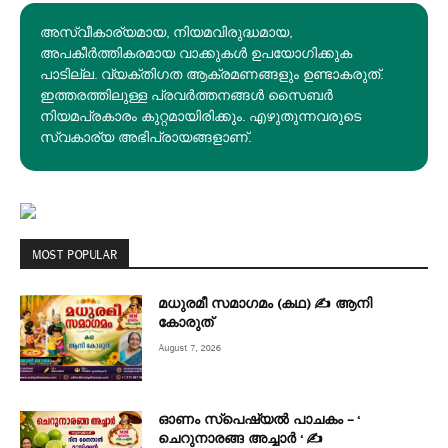
അസ്വീകാര്യമായ, നിയമവിരുദ്ധമായ,
അപകീര്‍ത്തികരമായ വാക്കുകൾ ഉപയോഗിക്കുക
പാടില്ല. വ്യക്തിഗത ആക്രമണങ്ങളും ഉണ്ടാകരുത്.
ഇത്തരത്തിലുള്ള പ്രവർത്തനങ്ങൾ സൈബർ
നിയമപ്രകാരം കുറ്റമായിരിക്കും. എഴുതുന്നവരുടെ
സ്വകാര്യ അഭിപ്രായങ്ങളാണ്.
MOST POPULAR
മധുരമീ സമാഗമം (കഥ) ✍ ആനി
കോരുത്
August 7, 2026
ഓണം സ്പെഷ്യൽ പാചകം – ‘
ചെറുനാരങ്ങ അച്ചാർ ‘ ✍