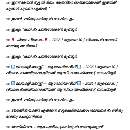
ഇന്ന് ഭരതൻ സ്മൃതി ദിനം. ഭരതൻ്റെ ഓർമ്മയ്ക്കായി ‘ഇത്തിരി
on
പൂക്കൾ ചുവന്ന പൂക്കൾ..’
ഇവൾ, സീത (കവിത) ✍ സഹീറ എം
on
ഇഷ്ടം. (കഥ) ✍ ചന്ദ്രശേഖരൻ മുണ്ടൂർ
on
ചിന്താ പ്രഭാതം
– 2026 | ജൂലൈ 30 | വ്യാഴം ✍
ബേബി
on
മാത്യു അടിമാലി
ഇഷ്ടം. (കഥ) ✍ ചന്ദ്രശേഖരൻ മുണ്ടൂർ
on
മലയാളി മനസ്സ് — ആരോഗ്യ വീഥി
– 2026 | ജൂലൈ 30 |
on
വ്യാഴം ✍
തയ്യാറാക്കിയത്: ആസിഫ അഫ്രോസ്, ബാംഗ്ലൂർ
മലയാളി മനസ്സ് — ആരോഗ്യ വീഥി
– 2026 | ജൂലൈ 30 |
on
വ്യാഴം ✍
തയ്യാറാക്കിയത്: ആസിഫ അഫ്രോസ്, ബാംഗ്ലൂർ
ഇവൾ, സീത (കവിത) ✍ സഹീറ എം
on
ട്രെയിൻ യാത്ര എങ്ങനെ സുരക്ഷിതമാക്കാം (ലേഖനം) ✍ ബിന്ദു
on
വേണു ചോറ്റാനിക്കര
അതിജീവനം – ആപേക്ഷികം (കവിത) ✍ വേണുക്കുട്ടൻ
on