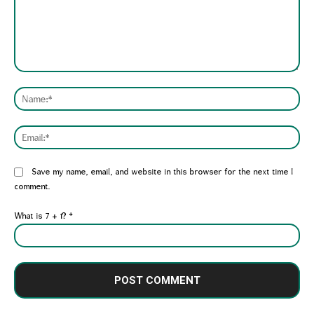
Comment:
Nam
Emai
Website:
Save my name, email, and website in this browser for the next time I
comment.
What is 7 + 1?
*