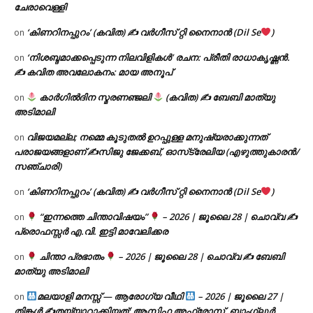
ചേരാവെള്ളി
‘കിണറിനപ്പുറം’ (കവിത) ✍ വർഗീസ് റ്റി നൈനാൻ (Dil Se
)
on
‘നിശബ്ദമാക്കപ്പെടുന്ന നിലവിളികൾ’ രചന: പ്രീതി രാധാകൃഷ്ണൻ.
on
✍ കവിത അവലോകനം: മായ അനൂപ്
കാർഗിൽദിന സ്മരണഞ്ജലി
(കവിത) ✍ ബേബി മാത്യു
on
അടിമാലി
വിജയമല്ല; നമ്മെ കൂടുതൽ ഉറപ്പുള്ള മനുഷ്യരാക്കുന്നത്
on
പരാജയങ്ങളാണ് ✍️സിജു ജേക്കബ്, ഓസ്‌ട്രേലിയ (എഴുത്തുകാരൻ/
സഞ്ചാരി)
‘കിണറിനപ്പുറം’ (കവിത) ✍ വർഗീസ് റ്റി നൈനാൻ (Dil Se
)
on
“ഇന്നത്തെ ചിന്താവിഷയം”
– 2026 | ജൂലൈ 28 | ചൊവ്വ ✍
on
പ്രൊഫസ്സർ എ.വി. ഇട്ടി മാവേലിക്കര
ചിന്താ പ്രഭാതം
– 2026 | ജൂലൈ 28 | ചൊവ്വ ✍
ബേബി
on
മാത്യു അടിമാലി
മലയാളി മനസ്സ് — ആരോഗ്യ വീഥി
– 2026 | ജൂലൈ 27 |
on
തിങ്കൾ ✍
തയ്യാറാക്കിയത്: ആസിഫ അഫ്രോസ്, ബാംഗ്ലൂർ