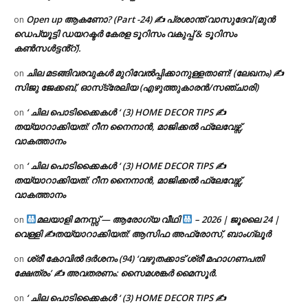
Open up ആകണോ? (Part -24) ✍ പ്രശാന്ത് വാസുദേവ് (മുൻ
on
ഡെപ്യൂട്ടി ഡയറക്ടർ കേരള ടൂറിസം വകുപ്പ് & ടൂറിസം
കൺസൾട്ടൻ്റ്).
ചില മടങ്ങിവരവുകൾ മുറിവേൽപ്പിക്കാനുള്ളതാണ്! (ലേഖനം) ✍️
on
സിജു ജേക്കബ്, ഓസ്‌ട്രേലിയ (എഴുത്തുകാരൻ/സഞ്ചാരി)
‘ ചില പൊടിക്കൈകൾ ‘ (3) HOME DECOR TIPS ✍
on
തയ്യാറാക്കിയത്: റീന നൈനാൻ, മാജിക്കൽ ഫ്ലേവേഴ്സ്,
വാകത്താനം
‘ ചില പൊടിക്കൈകൾ ‘ (3) HOME DECOR TIPS ✍
on
തയ്യാറാക്കിയത്: റീന നൈനാൻ, മാജിക്കൽ ഫ്ലേവേഴ്സ്,
വാകത്താനം
മലയാളി മനസ്സ് — ആരോഗ്യ വീഥി
– 2026 | ജൂലൈ 24 |
on
വെള്ളി ✍
തയ്യാറാക്കിയത്: ആസിഫ അഫ്രോസ്, ബാംഗ്ലൂർ
ശ്രീ കോവിൽ ദർശനം (94) ‘വഴുതക്കാട് ശ്രീ മഹാഗണപതി
on
ക്ഷേത്രം’ ✍ അവതരണം: സൈമശങ്കർ മൈസൂർ.
‘ ചില പൊടിക്കൈകൾ ‘ (3) HOME DECOR TIPS ✍
on