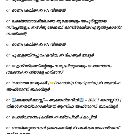
ഓണം (കവിത) ✍ PN വിജയൻ
on
ലക്ഷ്യബോധമില്ലാത്ത തുടക്കങ്ങളും അപൂർണ്ണമായ
on
സ്വപ്നങ്ങളും. ✍️സിജു ജേക്കബ്, ഓസ്‌ട്രേലിയ (എഴുത്തുകാരൻ/
സഞ്ചാരി)
ഓണം (കവിത) ✍ PN വിജയൻ
on
പൂക്കളത്തിനപ്പുറം (കവിത) ✍ ദീപ ആർ അടൂർ
on
ഐശ്വര്യത്തിന്റെയും സമൃദ്ധിയുടെയും പൊന്നോണം
on
(ലേഖനം) ✍ ശ്യാമള ഹരിദാസ്
‘വാടാത്ത വേരുകൾ’ (
Friendship Day Special) ✍ ആസിഫ
on
അഫ്രോസ്, ബാംഗ്ലൂർ.
മലയാളി മനസ്സ് — ആരോഗ്യ വീഥി
– 2026 | ഓഗസ്റ്റ് 03 |
on
തിങ്കൾ ✍
തയ്യാറാക്കിയത്: ആസിഫ അഫ്രോസ്, ബാംഗ്ലൂർ
പൊൻവസന്തം (കവിത) ✍ രമ്യ പ്രദീപ് കാപ്പിൽ
on
ബാല്യസ്മരണകൾ (ഓണക്കവിത) ✍ ശശികല മോഹൻദാസ്,
on