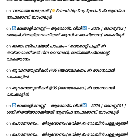
‘വാടാത്ത വേരുകൾ’ (
Friendship Day Special) ✍ ആസിഫ
on
അഫ്രോസ്, ബാംഗ്ലൂർ.
മലയാളി മനസ്സ് — ആരോഗ്യ വീഥി
– 2026 | ഓഗസ്റ്റ് 02 |
on
ഞായർ ✍
തയ്യാറാക്കിയത്: ആസിഫ അഫ്രോസ്, ബാംഗ്ലൂർ
ഓണം സ്പെഷ്യൽ പാചകം – ‘ വെറൈറ്റി പച്ചടി’ ✍
on
തയ്യാറാക്കിയത്: റീന നൈനാൻ, മാജിക്കൽ ഫ്ലേവേഴ്സ്,
വാകത്താനം
തൂവാനത്തുമ്പികൾ @39 (അവലോകനം) ✍ രാഗനാഥൻ
on
വയക്കാട്ടിൽ
തൂവാനത്തുമ്പികൾ @39 (അവലോകനം) ✍ രാഗനാഥൻ
on
വയക്കാട്ടിൽ
മലയാളി മനസ്സ് — ആരോഗ്യ വീഥി
– 2026 | ഓഗസ്റ്റ് 01 |
on
ശനി ✍
തയ്യാറാക്കിയത്: ആസിഫ അഫ്രോസ്, ബാംഗ്ലൂർ
പൊന്നോണം … തിരുവോണം (കവിത) ✍ റോബിൻ പള്ളുരുത്തി
on
പൊന്നോണം … തിരുവോണം (കവിത) ✍ റോബിൻ പള്ളുരുത്തി
on