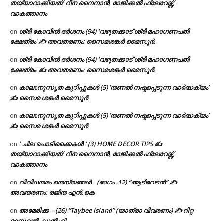
തയ്യാറാക്കിയത്: റീന നൈനാൻ, മാജിക്കൽ ഫ്ലേവേഴ്സ്,
വാകത്താനം
ശ്രീ കോവിൽ ദർശനം (94) ‘വഴുതക്കാട് ശ്രീ മഹാഗണപതി
on
ക്ഷേത്രം’ ✍ അവതരണം: സൈമശങ്കർ മൈസൂർ.
ശ്രീ കോവിൽ ദർശനം (94) ‘വഴുതക്കാട് ശ്രീ മഹാഗണപതി
on
ക്ഷേത്രം’ ✍ അവതരണം: സൈമശങ്കർ മൈസൂർ.
കാലാനുസൃത കുറിപ്പുകൾ (5) ‘തണൽ നഷ്ടപ്പെടുന്ന വാർദ്ധക്യം’
on
✍ സൈമ ശങ്കർ മൈസൂർ
കാലാനുസൃത കുറിപ്പുകൾ (5) ‘തണൽ നഷ്ടപ്പെടുന്ന വാർദ്ധക്യം’
on
✍ സൈമ ശങ്കർ മൈസൂർ
‘ ചില പൊടിക്കൈകൾ ‘ (3) HOME DECOR TIPS ✍
on
തയ്യാറാക്കിയത്: റീന നൈനാൻ, മാജിക്കൽ ഫ്ലേവേഴ്സ്,
വാകത്താനം
വിവിധതരം തെയ്യങ്ങൾ.. (ഭാഗം -12) “ആടിവേടൻ” ✍
on
അവതരണം: രജിത എൻ.കെ
അമേരിക്ക – (26) “Taybee island” (യാത്രാ വിവരണം) ✍ റിറ്റ
on
മാനുവൽ, ഡൽഹി