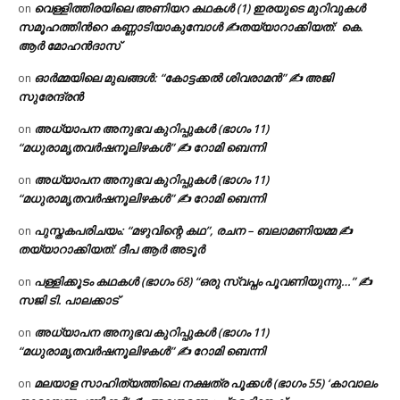
വെള്ളിത്തിരയിലെ അണിയറ കഥകൾ (1) ഇരയുടെ മുറിവുകൾ
on
സമൂഹത്തിന്‍റെ കണ്ണാടിയാകുമ്പോൾ ✍തയ്യാറാക്കിയത്: കെ.
ആര്‍ മോഹന്‍ദാസ്
ഓർമ്മയിലെ മുഖങ്ങൾ: “കോട്ടക്കൽ ശിവരാമൻ” ✍ അജി
on
സുരേന്ദ്രൻ
അധ്യാപന അനുഭവ കുറിപ്പുകൾ (ഭാഗം 11)
on
“മധുരാമൃതവർഷനൂലിഴകൾ” ✍ റോമി ബെന്നി
അധ്യാപന അനുഭവ കുറിപ്പുകൾ (ഭാഗം 11)
on
“മധുരാമൃതവർഷനൂലിഴകൾ” ✍ റോമി ബെന്നി
പുസ്തകപരിചയം: “മഴുവിന്റെ കഥ”, രചന – ബലാമണിയമ്മ ✍
on
തയ്യാറാക്കിയത്: ദീപ ആർ അടൂർ
പള്ളിക്കൂടം കഥകൾ (ഭാഗം 68) “ഒരു സ്വപ്നം പൂവണിയുന്നു…” ✍
on
സജി ടി. പാലക്കാട്
അധ്യാപന അനുഭവ കുറിപ്പുകൾ (ഭാഗം 11)
on
“മധുരാമൃതവർഷനൂലിഴകൾ” ✍ റോമി ബെന്നി
മലയാള സാഹിത്യത്തിലെ നക്ഷത്ര പൂക്കൾ (ഭാഗം 55) ‘കാവാലം
on