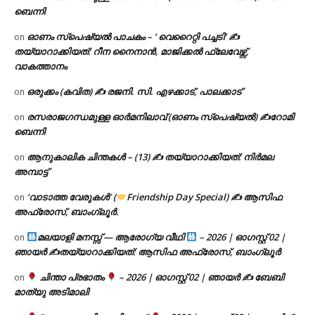
ബെന്നി
ഓണം സ്പെഷ്യൽ പാചകം – ‘ വെറൈറ്റി പച്ചടി’ ✍
on
തയ്യാറാക്കിയത്: റീന നൈനാൻ, മാജിക്കൽ ഫ്ലേവേഴ്സ്,
വാകത്താനം
ഒരുക്കം (കവിത) ✍ രജനി. സി. എഴക്കാട്, പാലക്കാട്
on
രസരാജഗന്ധമുള്ള ഓർമനിലാവ് (ഓണം സ്‌പെഷ്യൽ) ✍റോമി
on
ബെന്നി
ആനുകാലിക ചിന്തകൾ – (13) ✍ തയ്യാറാക്കിയത്: നിർമല
on
അമ്പാട്ട്
‘വാടാത്ത വേരുകൾ’ (
Friendship Day Special) ✍ ആസിഫ
on
അഫ്രോസ്, ബാംഗ്ലൂർ.
മലയാളി മനസ്സ് — ആരോഗ്യ വീഥി
– 2026 | ഓഗസ്റ്റ് 02 |
on
ഞായർ ✍
തയ്യാറാക്കിയത്: ആസിഫ അഫ്രോസ്, ബാംഗ്ലൂർ
ചിന്താ പ്രഭാതം
– 2026 | ഓഗസ്റ്റ് 02 | ഞായർ ✍
ബേബി
on
മാത്യു അടിമാലി