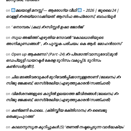
മലയാളി മനസ്സ് — ആരോഗ്യ വീഥി
– 2026 | ജൂലൈ 24 |
on
വെള്ളി ✍
തയ്യാറാക്കിയത്: ആസിഫ അഫ്രോസ്, ബാംഗ്ലൂർ
‘ നൊമ്പരം’ (കഥ) ✍സിസ്റ്റർ ഉഷാ ജോർജ്
on
സുധ അജിത്ത് എഴുതിയ നോവൽ “കോലധാരിയുടെ
on
അഗ്നികുണ്ഡങ്ങള്‍” , ✍ പുസ്തക പരിചയം: കെ ആർ. മോഹൻദാസ്
Open up ആകണോ? (Part -24) ✍ പ്രശാന്ത് വാസുദേവ് (മുൻ
on
ഡെപ്യൂട്ടി ഡയറക്ടർ കേരള ടൂറിസം വകുപ്പ് & ടൂറിസം
കൺസൾട്ടൻ്റ്).
ചില മടങ്ങിവരവുകൾ മുറിവേൽപ്പിക്കാനുള്ളതാണ്! (ലേഖനം) ✍️
on
സിജു ജേക്കബ്, ഓസ്‌ട്രേലിയ (എഴുത്തുകാരൻ/സഞ്ചാരി)
വിമർശനങ്ങളുടെ കാറ്റിൽ ഉലയാത്ത ജീവിതങ്ങൾ (ലേഖനം) ✍️
on
സിജു ജേക്കബ്, ഓസ്‌ട്രേലിയ (എഴുത്തുകാരൻ/സഞ്ചാരി)
കൺമണി പോലെ.. (ക്രിസ്തീയ ഭക്തിഗാനം) ✍ ബൈജു
on
തെക്കുംപുറത്ത്
കാലാനുസൃത കുറിപ്പുകൾ (5) ‘തണൽ നഷ്ടപ്പെടുന്ന വാർദ്ധക്യം’
on