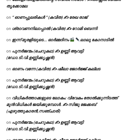
തൃക്കോമല
” ഓണപ്പുലരികൾ ” (കവിത) ✍ രേഖ രാജ്
on
ശ്രാവണനിലാപ്പാൽ (കവിത) ✍ റോമി ബെന്നി
on
ഇന്ന് മുരളിയുടെ… ഓർമ്മദിനം
ലാലു കോനാടിൽ
on
പുനർജന്മം (ചെറുകഥ) ✍ ഉണ്ണി ആവട്ടി
on
(ഡോ.ടി.വി.ഉണ്ണിക്കൃഷ്ണൻ)
ഓണം വന്നേ (കവിത) ✍ ഷീലാ ജോർജ്ജ് കല്ലട
on
പുനർജന്മം (ചെറുകഥ) ✍ ഉണ്ണി ആവട്ടി
on
(ഡോ.ടി.വി.ഉണ്ണിക്കൃഷ്ണൻ)
വിധികർത്താക്കളുടെ ലോകം: വിവേകം തോൽക്കുന്നിടത്ത്
on
മുൻവിധികൾ ജയിക്കുമ്പോൾ. ✍️ സിജു ജേക്കബ്
(എഴുത്തുകാരൻ,സഞ്ചാരി)
പുനർജന്മം (ചെറുകഥ) ✍ ഉണ്ണി ആവട്ടി
on
(ഡോ.ടി.വി.ഉണ്ണിക്കൃഷ്ണൻ)