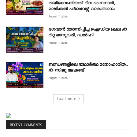
തയ്യാറാക്കിയത്: റീന നൈനാൻ,
മാജിക്കൽ ഫ്ലേവേഴ്സ്, വാകത്താനം
August 7, 2026
ഭഗവാൻ തോന്നിപ്പിച്ച ഐഡിയ (കഥ) ✍
റിറ്റ മാനുവൽ, ഡൽഹി
August 7, 2026
ബന്ധങ്ങളിലെ യഥാർത്ഥ മനോഹാരിത…
✍️ സിജു ജേക്കബ്
August 7, 2026
Load more
RECENT COMMENTS