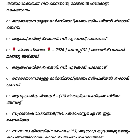
തയ്യാറാക്കിയത്: റീന നൈനാൻ, മാജിക്കൽ ഫ്ലേവേഴ്സ്,
വാകത്താനം
രസരാജഗന്ധമുള്ള ഓർമനിലാവ് (ഓണം സ്‌പെഷ്യൽ) ✍റോമി
on
ബെന്നി
ഒരുക്കം (കവിത) ✍ രജനി. സി. എഴക്കാട്, പാലക്കാട്
on
ചിന്താ പ്രഭാതം
– 2026 | ഓഗസ്റ്റ് 02 | ഞായർ ✍
ബേബി
on
മാത്യു അടിമാലി
ഒരുക്കം (കവിത) ✍ രജനി. സി. എഴക്കാട്, പാലക്കാട്
on
രസരാജഗന്ധമുള്ള ഓർമനിലാവ് (ഓണം സ്‌പെഷ്യൽ) ✍റോമി
on
ബെന്നി
ആനുകാലിക ചിന്തകൾ – (13) ✍ തയ്യാറാക്കിയത്: നിർമല
on
അമ്പാട്ട്
സുവിശേഷ വചനങ്ങൾ (164) പ്രൊഫസ്സർ എ.വി. ഇട്ടി,
on
മാവേലിക്കര
സ സ സ ക്ലാസിക് വാരഫലം: (13) ‘ആഗോള യുദ്ധങ്ങളുടെയും
on
കാപട്യത്തിന്റെയും കാലം’ ✍ അഷ്റഫ് കാളത്തോട്