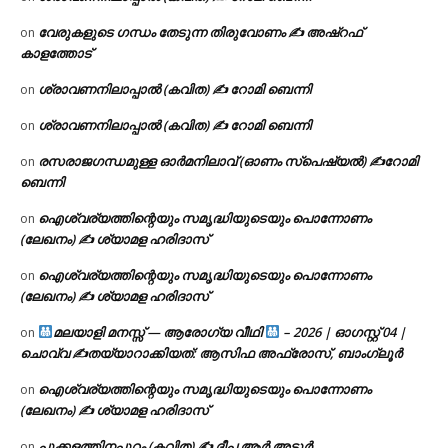
വേരുകളുടെ ഗന്ധം തേടുന്ന തിരുവോണം ✍ അഷ്റഫ്
on
കാളത്തോട്
ശ്രാവണനിലാപ്പാൽ (കവിത) ✍ റോമി ബെന്നി
on
ശ്രാവണനിലാപ്പാൽ (കവിത) ✍ റോമി ബെന്നി
on
രസരാജഗന്ധമുള്ള ഓർമനിലാവ് (ഓണം സ്‌പെഷ്യൽ) ✍റോമി
on
ബെന്നി
ഐശ്വര്യത്തിന്റെയും സമൃദ്ധിയുടെയും പൊന്നോണം
on
(ലേഖനം) ✍ ശ്യാമള ഹരിദാസ്
ഐശ്വര്യത്തിന്റെയും സമൃദ്ധിയുടെയും പൊന്നോണം
on
(ലേഖനം) ✍ ശ്യാമള ഹരിദാസ്
മലയാളി മനസ്സ് — ആരോഗ്യ വീഥി
– 2026 | ഓഗസ്റ്റ് 04 |
on
ചൊവ്വ ✍
തയ്യാറാക്കിയത്: ആസിഫ അഫ്രോസ്, ബാംഗ്ലൂർ
ഐശ്വര്യത്തിന്റെയും സമൃദ്ധിയുടെയും പൊന്നോണം
on
(ലേഖനം) ✍ ശ്യാമള ഹരിദാസ്
പൂക്കളത്തിനപ്പുറം (കവിത) ✍ ദീപ ആർ അടൂർ
on