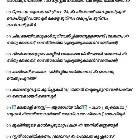
അഗ്നികുണ്ഡങ്ങള്‍” , ✍ പുസ്തക പരിചയം: കെ ആർ. മോഹൻദാസ്
Open up ആകണോ? (Part -24) ✍ പ്രശാന്ത് വാസുദേവ് (മുൻ
on
ഡെപ്യൂട്ടി ഡയറക്ടർ കേരള ടൂറിസം വകുപ്പ് & ടൂറിസം
കൺസൾട്ടൻ്റ്).
ചില മടങ്ങിവരവുകൾ മുറിവേൽപ്പിക്കാനുള്ളതാണ്! (ലേഖനം) ✍️
on
സിജു ജേക്കബ്, ഓസ്‌ട്രേലിയ (എഴുത്തുകാരൻ/സഞ്ചാരി)
വിമർശനങ്ങളുടെ കാറ്റിൽ ഉലയാത്ത ജീവിതങ്ങൾ (ലേഖനം) ✍️
on
സിജു ജേക്കബ്, ഓസ്‌ട്രേലിയ (എഴുത്തുകാരൻ/സഞ്ചാരി)
കൺമണി പോലെ.. (ക്രിസ്തീയ ഭക്തിഗാനം) ✍ ബൈജു
on
തെക്കുംപുറത്ത്
കാലാനുസൃത കുറിപ്പുകൾ (5) ‘തണൽ നഷ്ടപ്പെടുന്ന വാർദ്ധക്യം’
on
✍ സൈമ ശങ്കർ മൈസൂർ
മലയാളി മനസ്സ് — ആരോഗ്യ വീഥി
– 2026 | ജൂലൈ 22 |
on
ബുധൻ ✍
തയ്യാറാക്കിയത്: ആസിഫ അഫ്രോസ്, ബാംഗ്ലൂർ
മുക്തിയുടെ കാൽപ്പെരുമാറ്റം (കഥ) ✍ അനിൽ മണ്ണത്തൂർ
on
സ്ത്രീ ശാക്തീകരണം. (ലേഖനം) ✍ ഹേമലത കൃഷ്ണദാസ്
on