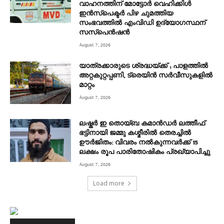
വാഹനത്തിന് മോട്ടോർ വെഹിക്കിൾ
ഇൻസ്പെക്ടർ പിഴ ചുമത്തിയ
സംഭവത്തിൽ എംവിഡി ഉദ്യോഗസ്ഥന്
സസ്പെൻഷൻ
August 7, 2026
യാത്രക്കാരുടെ ശ്രദ്ധയ്ക്ക് ; പാളത്തിൽ
അറ്റകുറ്റപ്പണി, ട്രെയിൻ സര്‍വീസുകളിൽ
മാറ്റം
August 7, 2026
ലഷ്കർ ഇ തൊയ്ബ കമാൻഡർ ലത്തീഫ്
ഭട്ടിനായി ജമ്മു കശ്മീരിൽ തെരച്ചിൽ
ഊർജിതം: വിവരം നൽകുന്നവർക്ക് 15
ലക്ഷം രൂപ പാരിതോഷികം പ്രഖ്യാപിച്ചു
August 7, 2026
Load more