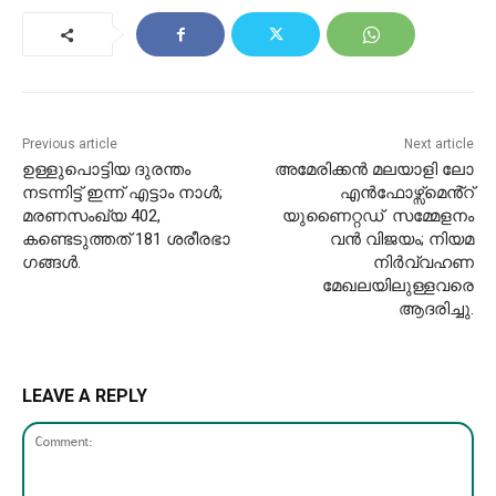
Previous article
Next article
ഉള്ളുപൊട്ടിയ ​ദുരന്തം
അമേരിക്കൻ മലയാളി ലോ
നടന്നിട്ട് ഇന്ന് എട്ടാം നാൾ;
എൻഫോഴ്സ്മെൻ്റ്
മരണസംഖ്യ 402,
യുണൈറ്റഡ് സമ്മേളനം
കണ്ടെടുത്തത് 181 ശരീരഭാ​
വൻ വിജയം; നിയമ
ഗങ്ങൾ.
നിർവ്വഹണ
മേഖലയിലുള്ളവരെ
ആദരിച്ചു.
LEAVE A REPLY