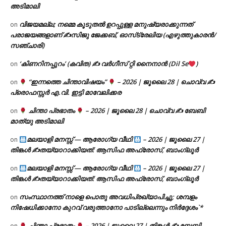
അടിമാലി
വിജയമല്ല; നമ്മെ കൂടുതൽ ഉറപ്പുള്ള മനുഷ്യരാക്കുന്നത്
on
പരാജയങ്ങളാണ് ✍️സിജു ജേക്കബ്, ഓസ്‌ട്രേലിയ (എഴുത്തുകാരൻ/
സഞ്ചാരി)
‘കിണറിനപ്പുറം’ (കവിത) ✍ വർഗീസ് റ്റി നൈനാൻ (Dil Se
)
on
“ഇന്നത്തെ ചിന്താവിഷയം”
– 2026 | ജൂലൈ 28 | ചൊവ്വ ✍
on
പ്രൊഫസ്സർ എ.വി. ഇട്ടി മാവേലിക്കര
ചിന്താ പ്രഭാതം
– 2026 | ജൂലൈ 28 | ചൊവ്വ ✍
ബേബി
on
മാത്യു അടിമാലി
മലയാളി മനസ്സ് — ആരോഗ്യ വീഥി
– 2026 | ജൂലൈ 27 |
on
തിങ്കൾ ✍
തയ്യാറാക്കിയത്: ആസിഫ അഫ്രോസ്, ബാംഗ്ലൂർ
മലയാളി മനസ്സ് — ആരോഗ്യ വീഥി
– 2026 | ജൂലൈ 27 |
on
തിങ്കൾ ✍
തയ്യാറാക്കിയത്: ആസിഫ അഫ്രോസ്, ബാംഗ്ലൂർ
സംസ്ഥാനത്ത് നാളെ പൊതു അവധിപ്രഖ്യാപിച്ചു; ശമ്പളം
on
നിഷേധിക്കാനോ കുറവ് വരുത്താനോ പാടില്ലെന്നും നിർദ്ദേശം`*
ചിന്താ പ്രഭാതം
– 2026 | ജൂലൈ 27 | തിങ്കൾ ✍
ബേബി
on