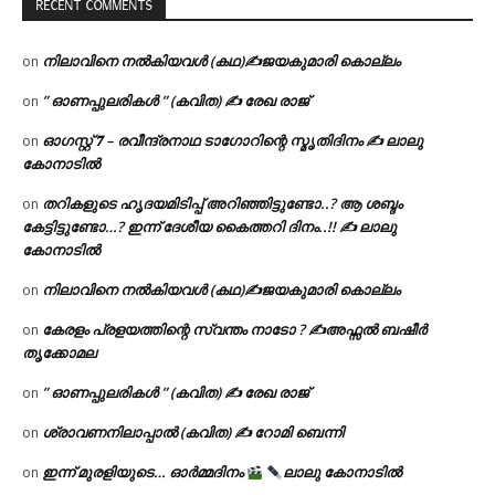
RECENT COMMENTS
നിലാവിനെ നൽകിയവൾ (കഥ)✍ജയകുമാരി കൊല്ലം
on
” ഓണപ്പുലരികൾ ” (കവിത) ✍ രേഖ രാജ്
on
ഓഗസ്റ്റ് 𝟕 – രവീന്ദ്രനാഥ ടാഗോറിന്റെ സ്മൃതിദിനം ✍ ലാലു
on
കോനാടിൽ
തറികളുടെ ഹൃദയമിടിപ്പ് അറിഞ്ഞിട്ടുണ്ടോ..? ആ ശബ്ദം
on
കേട്ടിട്ടുണ്ടോ…? ഇന്ന് ദേശീയ കൈത്തറി ദിനം..!! ✍ ലാലു
കോനാടിൽ
നിലാവിനെ നൽകിയവൾ (കഥ)✍ജയകുമാരി കൊല്ലം
on
കേരളം പ്രളയത്തിന്റെ സ്വന്തം നാടോ ? ✍️അഫ്സൽ ബഷീർ
on
തൃക്കോമല
” ഓണപ്പുലരികൾ ” (കവിത) ✍ രേഖ രാജ്
on
ശ്രാവണനിലാപ്പാൽ (കവിത) ✍ റോമി ബെന്നി
on
ഇന്ന് മുരളിയുടെ… ഓർമ്മദിനം
ലാലു കോനാടിൽ
on