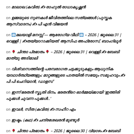
മാലാഖ (കവിത) ✍ രാഹുൽ രാധാകൃഷ്ണൻ
on
ഉമ്മയുടെ നുണകൾ ജീവിതത്തിലെ സത്യങ്ങൾ (പുസ്തക
on
ആസ്വാദനം) ✍ പി എൻ വിജയൻ
മലയാളി മനസ്സ് — ആരോഗ്യ വീഥി
– 2026 | ജൂലൈ 31 |
on
വെള്ളി | ✍
തയ്യാറാക്കിയത്: ആസിഫ അഫ്രോസ്, ബാംഗ്ലൂർ
ചിന്താ പ്രഭാതം
– 2026 | ജൂലൈ 31 | വെള്ളി ✍
ബേബി
on
മാത്യു അടിമാലി
വിശ്വാസത്തിന്റെ പരമ്പരാഗത ചട്ടക്കൂടുകളും ആധുനിക
on
യാഥാർത്ഥ്യങ്ങളും: മാറ്റങ്ങളുടെ പാതയിൽ സഭയും സമൂഹവും ✍
പി പി ചെറിയാൻ, ഡാളസ്
ഇന്ന് ഭരതൻ സ്മൃതി ദിനം. ഭരതൻ്റെ ഓർമ്മയ്ക്കായി ‘ഇത്തിരി
on
പൂക്കൾ ചുവന്ന പൂക്കൾ..’
ഇവൾ, സീത (കവിത) ✍ സഹീറ എം
on
ഇഷ്ടം. (കഥ) ✍ ചന്ദ്രശേഖരൻ മുണ്ടൂർ
on
ചിന്താ പ്രഭാതം
– 2026 | ജൂലൈ 30 | വ്യാഴം ✍
ബേബി
on