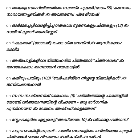
മലയാള സാഹിത്യത്തിലെ നക്ഷത്ര പൂക്കൾ (ഭാഗം 55) ‘കാവാലം
on
നാരായണപ്പണിക്കർ’ ✍ അവതരണം: പ്രഭ ദിനേഷ്
ഓർമ്മച്ചെപ്പിലൊളിപ്പിച്ച ഗതകാല സ്മരണകളും ചിന്തകളും (12) ✍
on
സതീഷ് കുമാർ താണിശ്ശേരി
“ഏകതാര” (നോവൽ) രചന: ഗീത നെന്മിനി ✍ ആസ്വാദനം:
on
ലാലിമ
അഭ്രപാളികളിലെ നിത്യഹരിത ചിത്രങ്ങൾ “ചിത്രശലഭം” ✍
on
അവലോകനം: രാഗനാഥൻ വയക്കാട്ടിൽ
കതിരും പതിരും (103) “വേർപാടിൻ്റെ നിശ്ശബ്ദ നിലവിളികൾ” ✍
on
ജസിയഷാജഹാൻ.
സ സ സ ക്ലാസിക് വാരഫലം: (8) ‘ചരിത്രത്തിന്റെ ചാരങ്ങളിൽ
on
തോണ്ടി വർത്തമാനത്തിന്റെ വിചാരണ – ഒരു ദാർശനിക
പുനർവായന’ ✍ ലേഖനം: അഷ്റഫ് കാളത്തോട്
സ്നേഹകുടീരം എട്ടുകെട്ട് (അദ്ധ്യായം 10) ✍ ശ്യാമള ഹരിദാസ്
on
പടുവ പെയിന്റിംഗുകൾ – പശ്ചിമ ബംഗാളിലെ പവിത്രമായ ചുരുൾ
on
ചിത്രങ്ങൾ (ലഘു വിവരണം) ✍ജിഷ ദിലീപ് ഡൽഹി