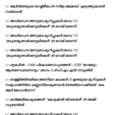
ആർദ്രതയുടെ രാഷ്ട്രീയം ✍️ സിജു ജേക്കബ്, എഴുത്തുകാരൻ
on
സഞ്ചാരി
അധ്യാപന അനുഭവ കുറിപ്പുകൾ (ഭാഗം 11)
on
“മധുരാമൃതവർഷനൂലിഴകൾ” ✍ റോമി ബെന്നി
അധ്യാപന അനുഭവ കുറിപ്പുകൾ (ഭാഗം 11)
on
“മധുരാമൃതവർഷനൂലിഴകൾ” ✍ റോമി ബെന്നി
അധ്യാപന അനുഭവ കുറിപ്പുകൾ (ഭാഗം 11)
on
“മധുരാമൃതവർഷനൂലിഴകൾ” ✍ റോമി ബെന്നി
ശുഭചിന്ത – (144) പ്രകാശഗോപുരങ്ങൾ – (120) “ഭാഷയും
on
ആശയസംവേദനവും” (ഭാഗം-1) ✍പി.എം.എൻ.നമ്പൂതിരി
വെള്ളിത്തിരയിലെ അണിയറ കഥകൾ (1) ഇരയുടെ മുറിവുകൾ
on
സമൂഹത്തിന്‍റെ കണ്ണാടിയാകുമ്പോൾ ✍തയ്യാറാക്കിയത്: കെ.
ആര്‍ മോഹന്‍ദാസ്
ഓർമ്മയിലെ മുഖങ്ങൾ: “കോട്ടക്കൽ ശിവരാമൻ” ✍ അജി
on
സുരേന്ദ്രൻ
അധ്യാപന അനുഭവ കുറിപ്പുകൾ (ഭാഗം 11)
on