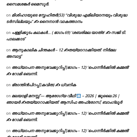
സൈമശങ്കർ മൈസൂർ.
മിശിഹായുടെ സ്നേഹിതർ(53) “വിശുദ്ധ എമിലിയാനയും വിശുദ്ധ
on
ടര്‍സില്ലയും” ✍ നൈനാൻ വാകത്താനം
പള്ളിക്കൂടം കഥകൾ… ( ഭാഗം 69) ‘ശബരിമല യാത്ര’ ✍ സജി ടി.
on
പാലക്കാട്
ആനുകാലിക ചിന്തകൾ – 12 ✍തയ്യാറാക്കിയത്: നിർമല
on
അമ്പാട്ട്
അധ്യാപന അനുഭവക്കുറിപ്പ് (ഭാഗം – 12) ‘പൊന്നീർക്കിൽ കമ്മൽ’
on
✍ റോമി ബെന്നി.
ഭ്രാന്തിൻപിറപ്പ് (കവിത) ✍ ധ്വനിക
on
മലയാളി മനസ്സ് — ആരോഗ്യ വീഥി
– 2026 | ജൂലൈ 26 |
on
ഞായർ ✍
തയ്യാറാക്കിയത്: ആസിഫ അഫ്രോസ്, ബാംഗ്ലൂർ
അധ്യാപന അനുഭവക്കുറിപ്പ് (ഭാഗം – 12) ‘പൊന്നീർക്കിൽ കമ്മൽ’
on
✍ റോമി ബെന്നി.
അധ്യാപന അനുഭവക്കുറിപ്പ് (ഭാഗം – 12) ‘പൊന്നീർക്കിൽ കമ്മൽ’
on