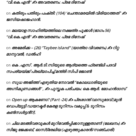
“വി.കെ.എൻ” ✍ അവതരണം: പ്രഭ ദിനേഷ്
കതിരും പതിരും പംക്തി: (104) ‘ചെന്താമരയിൽ വിരിയാത്തത് ‘ ✍
on
ജസിയഷാജഹാൻ.
മലയാള സാഹിത്യത്തിലെ നക്ഷത്ര പൂക്കൾ (ഭാഗം 56)
on
“വി.കെ.എൻ” ✍ അവതരണം: പ്രഭ ദിനേഷ്
അമേരിക്ക – (26) “Taybee island” (യാത്രാ വിവരണം) ✍ റിറ്റ
on
മാനുവൽ, ഡൽഹി
കെ .എസ് . ആർ.ടി.സിയുടെ ആദ്യത്തെ ഫ്രണ്ട്ലി പദവി
on
സപര്യയ്ക്ക് പ്രഖ്യാപിച്ച് മന്ത്രി സിപി ജോൺ
സുധ അജിത്ത് എഴുതിയ നോവൽ “കോലധാരിയുടെ
on
അഗ്നികുണ്ഡങ്ങള്‍” , ✍ പുസ്തക പരിചയം: കെ ആർ. മോഹൻദാസ്
Open up ആകണോ? (Part -24) ✍ പ്രശാന്ത് വാസുദേവ് (മുൻ
on
ഡെപ്യൂട്ടി ഡയറക്ടർ കേരള ടൂറിസം വകുപ്പ് & ടൂറിസം
കൺസൾട്ടൻ്റ്).
ചില മടങ്ങിവരവുകൾ മുറിവേൽപ്പിക്കാനുള്ളതാണ്! (ലേഖനം) ✍️
on
സിജു ജേക്കബ്, ഓസ്‌ട്രേലിയ (എഴുത്തുകാരൻ/സഞ്ചാരി)