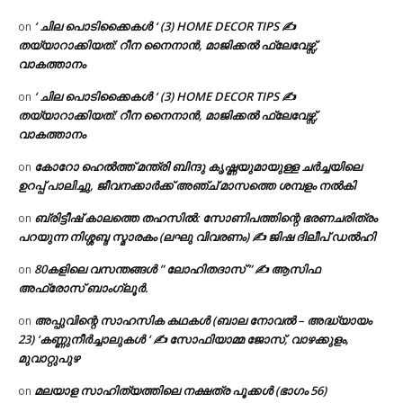
‘ ചില പൊടിക്കൈകൾ ‘ (3) HOME DECOR TIPS ✍
on
തയ്യാറാക്കിയത്: റീന നൈനാൻ, മാജിക്കൽ ഫ്ലേവേഴ്സ്,
വാകത്താനം
‘ ചില പൊടിക്കൈകൾ ‘ (3) HOME DECOR TIPS ✍
on
തയ്യാറാക്കിയത്: റീന നൈനാൻ, മാജിക്കൽ ഫ്ലേവേഴ്സ്,
വാകത്താനം
കോറോ ഹെൽത്ത് മന്ത്രി ബിന്ദു കൃഷ്ണയുമായുള്ള ചർച്ചയിലെ
on
ഉറപ്പ് പാലിച്ചു, ജീവനക്കാർക്ക് അഞ്ച് മാസത്തെ ശമ്പളം നൽകി
ബ്രിട്ടീഷ് കാലത്തെ തഹസിൽ: സോണിപത്തിന്റെ ഭരണചരിത്രം
on
പറയുന്ന നിശ്ശബ്ദ സ്മാരകം (ലഘു വിവരണം) ✍ ജിഷ ദിലീപ് ഡൽഹി
80കളിലെ വസന്തങ്ങൾ ” ലോഹിതദാസ് ” ✍ ആസിഫ
on
അഫ്രോസ് ബാംഗ്ലൂർ.
അപ്പുവിന്റെ സാഹസിക കഥകൾ (ബാല നോവൽ – അദ്ധ്യായം
on
23) ‘കണ്ണുനീർച്ചാലുകൾ ‘ ✍ സോഫിയാമ്മ ജോസ്, വാഴക്കുളം,
മുവാറ്റുപുഴ
മലയാള സാഹിത്യത്തിലെ നക്ഷത്ര പൂക്കൾ (ഭാഗം 56)
on