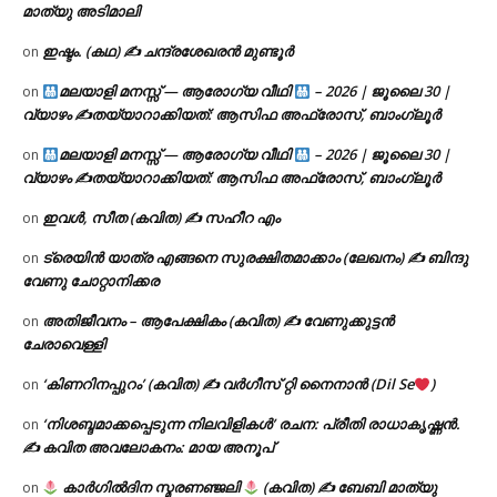
മാത്യു അടിമാലി
ഇഷ്ടം. (കഥ) ✍ ചന്ദ്രശേഖരൻ മുണ്ടൂർ
on
മലയാളി മനസ്സ് — ആരോഗ്യ വീഥി
– 2026 | ജൂലൈ 30 |
on
വ്യാഴം ✍
തയ്യാറാക്കിയത്: ആസിഫ അഫ്രോസ്, ബാംഗ്ലൂർ
മലയാളി മനസ്സ് — ആരോഗ്യ വീഥി
– 2026 | ജൂലൈ 30 |
on
വ്യാഴം ✍
തയ്യാറാക്കിയത്: ആസിഫ അഫ്രോസ്, ബാംഗ്ലൂർ
ഇവൾ, സീത (കവിത) ✍ സഹീറ എം
on
ട്രെയിൻ യാത്ര എങ്ങനെ സുരക്ഷിതമാക്കാം (ലേഖനം) ✍ ബിന്ദു
on
വേണു ചോറ്റാനിക്കര
അതിജീവനം – ആപേക്ഷികം (കവിത) ✍ വേണുക്കുട്ടൻ
on
ചേരാവെള്ളി
‘കിണറിനപ്പുറം’ (കവിത) ✍ വർഗീസ് റ്റി നൈനാൻ (Dil Se
)
on
‘നിശബ്ദമാക്കപ്പെടുന്ന നിലവിളികൾ’ രചന: പ്രീതി രാധാകൃഷ്ണൻ.
on
✍ കവിത അവലോകനം: മായ അനൂപ്
കാർഗിൽദിന സ്മരണഞ്ജലി
(കവിത) ✍ ബേബി മാത്യു
on