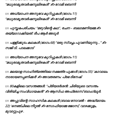
“മധുരാമൃതവർഷനൂലിഴകൾ” ✍ റോമി ബെന്നി
അധ്യാപന അനുഭവ കുറിപ്പുകൾ (ഭാഗം 11)
on
“മധുരാമൃതവർഷനൂലിഴകൾ” ✍ റോമി ബെന്നി
പുസ്തകപരിചയം: “മഴുവിന്റെ കഥ”, രചന – ബലാമണിയമ്മ ✍
on
തയ്യാറാക്കിയത്: ദീപ ആർ അടൂർ
പള്ളിക്കൂടം കഥകൾ (ഭാഗം 68) “ഒരു സ്വപ്നം പൂവണിയുന്നു…” ✍
on
സജി ടി. പാലക്കാട്
അധ്യാപന അനുഭവ കുറിപ്പുകൾ (ഭാഗം 11)
on
“മധുരാമൃതവർഷനൂലിഴകൾ” ✍ റോമി ബെന്നി
മലയാള സാഹിത്യത്തിലെ നക്ഷത്ര പൂക്കൾ (ഭാഗം 55) ‘കാവാലം
on
നാരായണപ്പണിക്കർ’ ✍ അവതരണം: പ്രഭ ദിനേഷ്
80കളിലെ വസന്തങ്ങൾ: “പ്രിയദർശൻ: ചിരിയുടെ വസന്തം
on
വിരിയിച്ച സംവിധായകൻ” ✍ ആസിഫ അഫ്രോസ് ബാംഗ്ലൂർ.
അപ്പുവിന്റെ സാഹസിക കഥകൾ (ബാല നോവൽ – അദ്ധ്യായം
on
22) ‘നെഞ്ചിലെ നീറ്റൽ’ ✍ സോഫിയാമ്മ ജോസ്, വാഴക്കുളം,
മുവാറ്റുപുഴ .