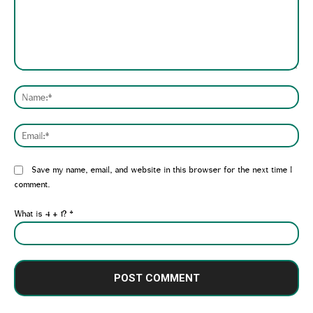
Comment:
Nam
Emai
Website:
Save my name, email, and website in this browser for the next time I
comment.
What is 4 + 1?
*