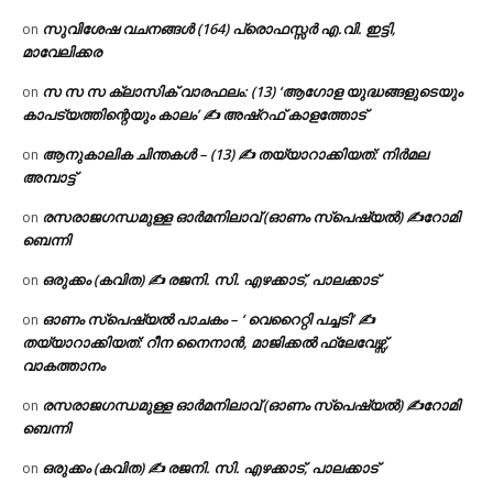
സുവിശേഷ വചനങ്ങൾ (164) പ്രൊഫസ്സർ എ.വി. ഇട്ടി,
on
മാവേലിക്കര
സ സ സ ക്ലാസിക് വാരഫലം: (13) ‘ആഗോള യുദ്ധങ്ങളുടെയും
on
കാപട്യത്തിന്റെയും കാലം’ ✍ അഷ്റഫ് കാളത്തോട്
ആനുകാലിക ചിന്തകൾ – (13) ✍ തയ്യാറാക്കിയത്: നിർമല
on
അമ്പാട്ട്
രസരാജഗന്ധമുള്ള ഓർമനിലാവ് (ഓണം സ്‌പെഷ്യൽ) ✍റോമി
on
ബെന്നി
ഒരുക്കം (കവിത) ✍ രജനി. സി. എഴക്കാട്, പാലക്കാട്
on
ഓണം സ്പെഷ്യൽ പാചകം – ‘ വെറൈറ്റി പച്ചടി’ ✍
on
തയ്യാറാക്കിയത്: റീന നൈനാൻ, മാജിക്കൽ ഫ്ലേവേഴ്സ്,
വാകത്താനം
രസരാജഗന്ധമുള്ള ഓർമനിലാവ് (ഓണം സ്‌പെഷ്യൽ) ✍റോമി
on
ബെന്നി
ഒരുക്കം (കവിത) ✍ രജനി. സി. എഴക്കാട്, പാലക്കാട്
on