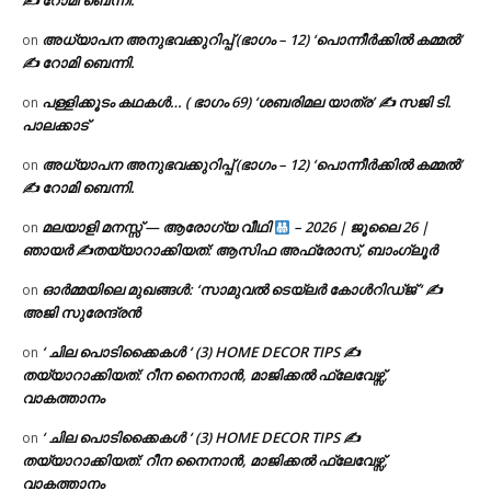
✍ റോമി ബെന്നി.
അധ്യാപന അനുഭവക്കുറിപ്പ് (ഭാഗം – 12) ‘പൊന്നീർക്കിൽ കമ്മൽ’
on
✍ റോമി ബെന്നി.
പള്ളിക്കൂടം കഥകൾ… ( ഭാഗം 69) ‘ശബരിമല യാത്ര’ ✍ സജി ടി.
on
പാലക്കാട്
അധ്യാപന അനുഭവക്കുറിപ്പ് (ഭാഗം – 12) ‘പൊന്നീർക്കിൽ കമ്മൽ’
on
✍ റോമി ബെന്നി.
മലയാളി മനസ്സ് — ആരോഗ്യ വീഥി
– 2026 | ജൂലൈ 26 |
on
ഞായർ ✍
തയ്യാറാക്കിയത്: ആസിഫ അഫ്രോസ്, ബാംഗ്ലൂർ
ഓർമ്മയിലെ മുഖങ്ങൾ: ‘സാമുവൽ ടെയ്ലർ കോൾറിഡ്ജ് ‘ ✍
on
അജി സുരേന്ദ്രൻ
‘ ചില പൊടിക്കൈകൾ ‘ (3) HOME DECOR TIPS ✍
on
തയ്യാറാക്കിയത്: റീന നൈനാൻ, മാജിക്കൽ ഫ്ലേവേഴ്സ്,
വാകത്താനം
‘ ചില പൊടിക്കൈകൾ ‘ (3) HOME DECOR TIPS ✍
on
തയ്യാറാക്കിയത്: റീന നൈനാൻ, മാജിക്കൽ ഫ്ലേവേഴ്സ്,
വാകത്താനം