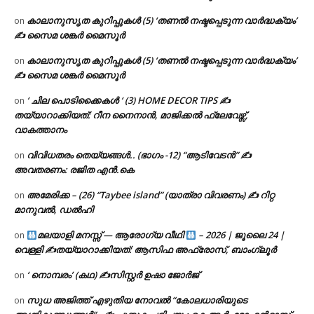
കാലാനുസൃത കുറിപ്പുകൾ (5) ‘തണൽ നഷ്ടപ്പെടുന്ന വാർദ്ധക്യം’
on
✍ സൈമ ശങ്കർ മൈസൂർ
കാലാനുസൃത കുറിപ്പുകൾ (5) ‘തണൽ നഷ്ടപ്പെടുന്ന വാർദ്ധക്യം’
on
✍ സൈമ ശങ്കർ മൈസൂർ
‘ ചില പൊടിക്കൈകൾ ‘ (3) HOME DECOR TIPS ✍
on
തയ്യാറാക്കിയത്: റീന നൈനാൻ, മാജിക്കൽ ഫ്ലേവേഴ്സ്,
വാകത്താനം
വിവിധതരം തെയ്യങ്ങൾ.. (ഭാഗം -12) “ആടിവേടൻ” ✍
on
അവതരണം: രജിത എൻ.കെ
അമേരിക്ക – (26) “Taybee island” (യാത്രാ വിവരണം) ✍ റിറ്റ
on
മാനുവൽ, ഡൽഹി
മലയാളി മനസ്സ് — ആരോഗ്യ വീഥി
– 2026 | ജൂലൈ 24 |
on
വെള്ളി ✍
തയ്യാറാക്കിയത്: ആസിഫ അഫ്രോസ്, ബാംഗ്ലൂർ
‘ നൊമ്പരം’ (കഥ) ✍സിസ്റ്റർ ഉഷാ ജോർജ്
on
സുധ അജിത്ത് എഴുതിയ നോവൽ “കോലധാരിയുടെ
on