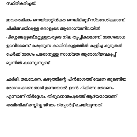
സ്ഥിരീകരിച്ചത്.
ഇവരെല്ലാം നെയ്യാറ്റിൻകര നെല്ലിമൂട് സ്വദേശികളാണ്.
ചികിത്സയിലുള്ള ഒരാളുടെ ആരോഗ്യനിലയിൽ
പ്രശ്നങ്ങളുണ്ട്.മറ്റുള്ളവരുടെ നില തൃപ്തികരമാണ്. രോഗബാധ
ഉറവിടമെന്ന് കരുതുന്ന കാവിൻകുളത്തിൽ കുളിച്ച കൂടുതൽ
പേർക്ക് രോഗം പടരാനുള്ള സാധ്യത ആരോഗ്യവകുപ്പ്
മുന്നിൽ കാണുന്നുണ്ട്.
ഛർദി, തലവേദന, കഴുത്തിന്റെ പിൻഭാഗത്ത് വേദന തുടങ്ങിയ
രോഗലക്ഷണങ്ങൾ ഉണ്ടായാൽ ഉടൻ ചികിത്സ തേടണം
എന്നാണ് നിർദ്ദേശം. തിരുവനന്തപുരത്ത് ആദ്യമായാണ്
അമീബിക്ക് മസ്തിഷ്ക ജ്വരം റിപ്പോർട്ട് ചെയ്യുന്നത്.