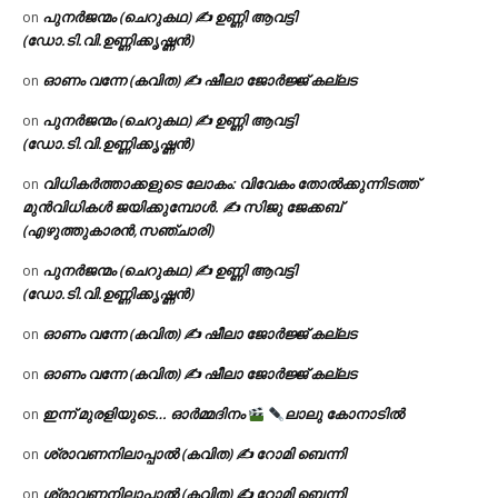
പുനർജന്മം (ചെറുകഥ) ✍ ഉണ്ണി ആവട്ടി
on
(ഡോ.ടി.വി.ഉണ്ണിക്കൃഷ്ണൻ)
ഓണം വന്നേ (കവിത) ✍ ഷീലാ ജോർജ്ജ് കല്ലട
on
പുനർജന്മം (ചെറുകഥ) ✍ ഉണ്ണി ആവട്ടി
on
(ഡോ.ടി.വി.ഉണ്ണിക്കൃഷ്ണൻ)
വിധികർത്താക്കളുടെ ലോകം: വിവേകം തോൽക്കുന്നിടത്ത്
on
മുൻവിധികൾ ജയിക്കുമ്പോൾ. ✍️ സിജു ജേക്കബ്
(എഴുത്തുകാരൻ,സഞ്ചാരി)
പുനർജന്മം (ചെറുകഥ) ✍ ഉണ്ണി ആവട്ടി
on
(ഡോ.ടി.വി.ഉണ്ണിക്കൃഷ്ണൻ)
ഓണം വന്നേ (കവിത) ✍ ഷീലാ ജോർജ്ജ് കല്ലട
on
ഓണം വന്നേ (കവിത) ✍ ഷീലാ ജോർജ്ജ് കല്ലട
on
ഇന്ന് മുരളിയുടെ… ഓർമ്മദിനം
ലാലു കോനാടിൽ
on
ശ്രാവണനിലാപ്പാൽ (കവിത) ✍ റോമി ബെന്നി
on
ശ്രാവണനിലാപ്പാൽ (കവിത) ✍ റോമി ബെന്നി
on