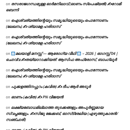
രസരാജഗന്ധമുള്ള ഓർമനിലാവ് (ഓണം സ്‌പെഷ്യൽ) ✍റോമി
on
ബെന്നി
ഐശ്വര്യത്തിന്റെയും സമൃദ്ധിയുടെയും പൊന്നോണം
on
(ലേഖനം) ✍ ശ്യാമള ഹരിദാസ്
ഐശ്വര്യത്തിന്റെയും സമൃദ്ധിയുടെയും പൊന്നോണം
on
(ലേഖനം) ✍ ശ്യാമള ഹരിദാസ്
മലയാളി മനസ്സ് — ആരോഗ്യ വീഥി
– 2026 | ഓഗസ്റ്റ് 04 |
on
ചൊവ്വ ✍
തയ്യാറാക്കിയത്: ആസിഫ അഫ്രോസ്, ബാംഗ്ലൂർ
ഐശ്വര്യത്തിന്റെയും സമൃദ്ധിയുടെയും പൊന്നോണം
on
(ലേഖനം) ✍ ശ്യാമള ഹരിദാസ്
പൂക്കളത്തിനപ്പുറം (കവിത) ✍ ദീപ ആർ അടൂർ
on
ഓണം (കവിത) ✍ PN വിജയൻ
on
ലക്ഷ്യബോധമില്ലാത്ത തുടക്കങ്ങളും അപൂർണ്ണമായ
on
സ്വപ്നങ്ങളും. ✍️സിജു ജേക്കബ്, ഓസ്‌ട്രേലിയ (എഴുത്തുകാരൻ/
സഞ്ചാരി)