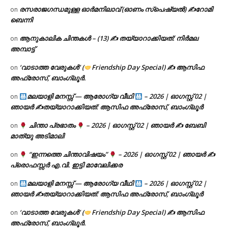
രസരാജഗന്ധമുള്ള ഓർമനിലാവ് (ഓണം സ്‌പെഷ്യൽ) ✍റോമി
on
ബെന്നി
ആനുകാലിക ചിന്തകൾ – (13) ✍ തയ്യാറാക്കിയത്: നിർമല
on
അമ്പാട്ട്
‘വാടാത്ത വേരുകൾ’ (
Friendship Day Special) ✍ ആസിഫ
on
അഫ്രോസ്, ബാംഗ്ലൂർ.
മലയാളി മനസ്സ് — ആരോഗ്യ വീഥി
– 2026 | ഓഗസ്റ്റ് 02 |
on
ഞായർ ✍
തയ്യാറാക്കിയത്: ആസിഫ അഫ്രോസ്, ബാംഗ്ലൂർ
ചിന്താ പ്രഭാതം
– 2026 | ഓഗസ്റ്റ് 02 | ഞായർ ✍
ബേബി
on
മാത്യു അടിമാലി
“ഇന്നത്തെ ചിന്താവിഷയം”
– 2026 | ഓഗസ്റ്റ് 02 | ഞായർ ✍
on
പ്രൊഫസ്സർ എ.വി. ഇട്ടി മാവേലിക്കര
മലയാളി മനസ്സ് — ആരോഗ്യ വീഥി
– 2026 | ഓഗസ്റ്റ് 02 |
on
ഞായർ ✍
തയ്യാറാക്കിയത്: ആസിഫ അഫ്രോസ്, ബാംഗ്ലൂർ
‘വാടാത്ത വേരുകൾ’ (
Friendship Day Special) ✍ ആസിഫ
on
അഫ്രോസ്, ബാംഗ്ലൂർ.