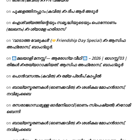
ഓണം (കവിത) ✍ PN വിജയൻ
on
പൂക്കളത്തിനപ്പുറം (കവിത) ✍ ദീപ ആർ അടൂർ
on
ഐശ്വര്യത്തിന്റെയും സമൃദ്ധിയുടെയും പൊന്നോണം
on
(ലേഖനം) ✍ ശ്യാമള ഹരിദാസ്
‘വാടാത്ത വേരുകൾ’ (
Friendship Day Special) ✍ ആസിഫ
on
അഫ്രോസ്, ബാംഗ്ലൂർ.
മലയാളി മനസ്സ് — ആരോഗ്യ വീഥി
– 2026 | ഓഗസ്റ്റ് 03 |
on
തിങ്കൾ ✍
തയ്യാറാക്കിയത്: ആസിഫ അഫ്രോസ്, ബാംഗ്ലൂർ
പൊൻവസന്തം (കവിത) ✍ രമ്യ പ്രദീപ് കാപ്പിൽ
on
ബാല്യസ്മരണകൾ (ഓണക്കവിത) ✍ ശശികല മോഹൻദാസ്,
on
നവിമുംബൈ
രസരാജഗന്ധമുള്ള ഓർമനിലാവ് (ഓണം സ്‌പെഷ്യൽ) ✍റോമി
on
ബെന്നി
ബാല്യസ്മരണകൾ (ഓണക്കവിത) ✍ ശശികല മോഹൻദാസ്,
on
നവിമുംബൈ