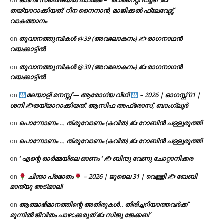
ഓണം സ്പെഷ്യൽ പാചകം – ‘ വെറൈറ്റി പച്ചടി’ ✍
on
തയ്യാറാക്കിയത്: റീന നൈനാൻ, മാജിക്കൽ ഫ്ലേവേഴ്സ്,
വാകത്താനം
തൂവാനത്തുമ്പികൾ @39 (അവലോകനം) ✍ രാഗനാഥൻ
on
വയക്കാട്ടിൽ
തൂവാനത്തുമ്പികൾ @39 (അവലോകനം) ✍ രാഗനാഥൻ
on
വയക്കാട്ടിൽ
മലയാളി മനസ്സ് — ആരോഗ്യ വീഥി
– 2026 | ഓഗസ്റ്റ് 01 |
on
ശനി ✍
തയ്യാറാക്കിയത്: ആസിഫ അഫ്രോസ്, ബാംഗ്ലൂർ
പൊന്നോണം … തിരുവോണം (കവിത) ✍ റോബിൻ പള്ളുരുത്തി
on
പൊന്നോണം … തിരുവോണം (കവിത) ✍ റോബിൻ പള്ളുരുത്തി
on
‘ എന്റെ ഓർമ്മയിലെ ഓണം ‘ ✍ ബിന്ദു വേണു ചോറ്റാനിക്കര
on
ചിന്താ പ്രഭാതം
– 2026 | ജൂലൈ 31 | വെള്ളി ✍
ബേബി
on
മാത്യു അടിമാലി
ആത്മാഭിമാനത്തിന്റെ അതിരുകൾ.. തിരിച്ചറിയാത്തവർക്ക്
on
മുന്നിൽ ജീവിതം പാഴാക്കരുത് ✍️ സിജു ജേക്കബ്