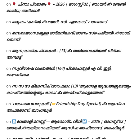
ചിന്താ പ്രഭാതം
– 2026 | ഓഗസ്റ്റ് 02 | ഞായർ ✍
ബേബി
on
മാത്യു അടിമാലി
ഒരുക്കം (കവിത) ✍ രജനി. സി. എഴക്കാട്, പാലക്കാട്
on
രസരാജഗന്ധമുള്ള ഓർമനിലാവ് (ഓണം സ്‌പെഷ്യൽ) ✍റോമി
on
ബെന്നി
ആനുകാലിക ചിന്തകൾ – (13) ✍ തയ്യാറാക്കിയത്: നിർമല
on
അമ്പാട്ട്
സുവിശേഷ വചനങ്ങൾ (164) പ്രൊഫസ്സർ എ.വി. ഇട്ടി,
on
മാവേലിക്കര
സ സ സ ക്ലാസിക് വാരഫലം: (13) ‘ആഗോള യുദ്ധങ്ങളുടെയും
on
കാപട്യത്തിന്റെയും കാലം’ ✍ അഷ്റഫ് കാളത്തോട്
‘വാടാത്ത വേരുകൾ’ (
Friendship Day Special) ✍ ആസിഫ
on
അഫ്രോസ്, ബാംഗ്ലൂർ.
മലയാളി മനസ്സ് — ആരോഗ്യ വീഥി
– 2026 | ഓഗസ്റ്റ് 02 |
on
ഞായർ ✍
തയ്യാറാക്കിയത്: ആസിഫ അഫ്രോസ്, ബാംഗ്ലൂർ