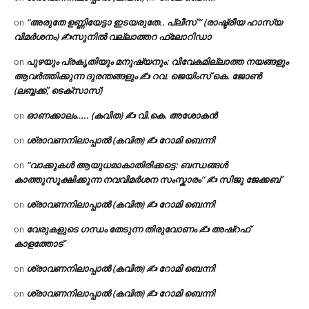
“അരുതേ ഉണ്ണിയേട്ടാ ഇടയരുതേ.. പ്ലീസ് ” (രാഷ്ട്രീയ ഹാസ്യ
on
വിമർശനം) ✍സുനിൽ വല്ലാത്തറ ഫ്ലോറിഡാ
പുഴയും പ്രകൃതിയും മനുഷ്യനും: വിവേകമില്ലാത്ത നയങ്ങളും
on
ആവർത്തിക്കുന്ന ദുരന്തങ്ങളും ✍ റവ. ജെയിംസ് കെ. ജോൺ
(ലബ്ബക്ക്, ടെക്സാസ്)
ഓണക്കാലം….. (കവിത) ✍ വി.കെ. അശോകൻ
on
ശ്രാവണനിലാപ്പാൽ (കവിത) ✍ റോമി ബെന്നി
on
“വാക്കുകൾ ആയുധമാകാതിരിക്കട്ടെ: ബന്ധങ്ങൾ
on
കാത്തുസൂക്ഷിക്കുന്ന നവവിമർശന സംസ്കാരം” ✍️ സിജു ജേക്കബ്
ശ്രാവണനിലാപ്പാൽ (കവിത) ✍ റോമി ബെന്നി
on
വേരുകളുടെ ഗന്ധം തേടുന്ന തിരുവോണം ✍ അഷ്റഫ്
on
കാളത്തോട്
ശ്രാവണനിലാപ്പാൽ (കവിത) ✍ റോമി ബെന്നി
on
ശ്രാവണനിലാപ്പാൽ (കവിത) ✍ റോമി ബെന്നി
on