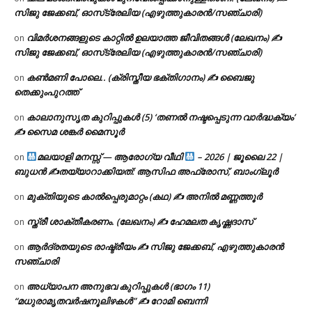
സിജു ജേക്കബ്, ഓസ്‌ട്രേലിയ (എഴുത്തുകാരൻ/സഞ്ചാരി)
വിമർശനങ്ങളുടെ കാറ്റിൽ ഉലയാത്ത ജീവിതങ്ങൾ (ലേഖനം) ✍️
on
സിജു ജേക്കബ്, ഓസ്‌ട്രേലിയ (എഴുത്തുകാരൻ/സഞ്ചാരി)
കൺമണി പോലെ.. (ക്രിസ്തീയ ഭക്തിഗാനം) ✍ ബൈജു
on
തെക്കുംപുറത്ത്
കാലാനുസൃത കുറിപ്പുകൾ (5) ‘തണൽ നഷ്ടപ്പെടുന്ന വാർദ്ധക്യം’
on
✍ സൈമ ശങ്കർ മൈസൂർ
മലയാളി മനസ്സ് — ആരോഗ്യ വീഥി
– 2026 | ജൂലൈ 22 |
on
ബുധൻ ✍
തയ്യാറാക്കിയത്: ആസിഫ അഫ്രോസ്, ബാംഗ്ലൂർ
മുക്തിയുടെ കാൽപ്പെരുമാറ്റം (കഥ) ✍ അനിൽ മണ്ണത്തൂർ
on
സ്ത്രീ ശാക്തീകരണം. (ലേഖനം) ✍ ഹേമലത കൃഷ്ണദാസ്
on
ആർദ്രതയുടെ രാഷ്ട്രീയം ✍️ സിജു ജേക്കബ്, എഴുത്തുകാരൻ
on
സഞ്ചാരി
അധ്യാപന അനുഭവ കുറിപ്പുകൾ (ഭാഗം 11)
on
“മധുരാമൃതവർഷനൂലിഴകൾ” ✍ റോമി ബെന്നി