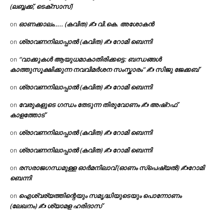
(ലബ്ബക്ക്, ടെക്സാസ്)
ഓണക്കാലം….. (കവിത) ✍ വി.കെ. അശോകൻ
on
ശ്രാവണനിലാപ്പാൽ (കവിത) ✍ റോമി ബെന്നി
on
“വാക്കുകൾ ആയുധമാകാതിരിക്കട്ടെ: ബന്ധങ്ങൾ
on
കാത്തുസൂക്ഷിക്കുന്ന നവവിമർശന സംസ്കാരം” ✍️ സിജു ജേക്കബ്
ശ്രാവണനിലാപ്പാൽ (കവിത) ✍ റോമി ബെന്നി
on
വേരുകളുടെ ഗന്ധം തേടുന്ന തിരുവോണം ✍ അഷ്റഫ്
on
കാളത്തോട്
ശ്രാവണനിലാപ്പാൽ (കവിത) ✍ റോമി ബെന്നി
on
ശ്രാവണനിലാപ്പാൽ (കവിത) ✍ റോമി ബെന്നി
on
രസരാജഗന്ധമുള്ള ഓർമനിലാവ് (ഓണം സ്‌പെഷ്യൽ) ✍റോമി
on
ബെന്നി
ഐശ്വര്യത്തിന്റെയും സമൃദ്ധിയുടെയും പൊന്നോണം
on
(ലേഖനം) ✍ ശ്യാമള ഹരിദാസ്