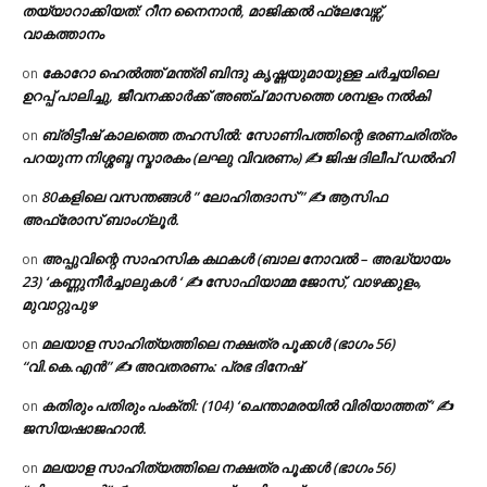
തയ്യാറാക്കിയത്: റീന നൈനാൻ, മാജിക്കൽ ഫ്ലേവേഴ്സ്,
വാകത്താനം
കോറോ ഹെൽത്ത് മന്ത്രി ബിന്ദു കൃഷ്ണയുമായുള്ള ചർച്ചയിലെ
on
ഉറപ്പ് പാലിച്ചു, ജീവനക്കാർക്ക് അഞ്ച് മാസത്തെ ശമ്പളം നൽകി
ബ്രിട്ടീഷ് കാലത്തെ തഹസിൽ: സോണിപത്തിന്റെ ഭരണചരിത്രം
on
പറയുന്ന നിശ്ശബ്ദ സ്മാരകം (ലഘു വിവരണം) ✍ ജിഷ ദിലീപ് ഡൽഹി
80കളിലെ വസന്തങ്ങൾ ” ലോഹിതദാസ് ” ✍ ആസിഫ
on
അഫ്രോസ് ബാംഗ്ലൂർ.
അപ്പുവിന്റെ സാഹസിക കഥകൾ (ബാല നോവൽ – അദ്ധ്യായം
on
23) ‘കണ്ണുനീർച്ചാലുകൾ ‘ ✍ സോഫിയാമ്മ ജോസ്, വാഴക്കുളം,
മുവാറ്റുപുഴ
മലയാള സാഹിത്യത്തിലെ നക്ഷത്ര പൂക്കൾ (ഭാഗം 56)
on
“വി.കെ.എൻ” ✍ അവതരണം: പ്രഭ ദിനേഷ്
കതിരും പതിരും പംക്തി: (104) ‘ചെന്താമരയിൽ വിരിയാത്തത് ‘ ✍
on
ജസിയഷാജഹാൻ.
മലയാള സാഹിത്യത്തിലെ നക്ഷത്ര പൂക്കൾ (ഭാഗം 56)
on