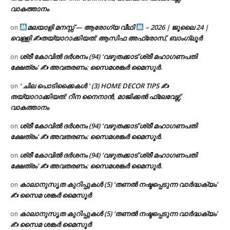
വാകത്താനം
മലയാളി മനസ്സ് — ആരോഗ്യ വീഥി
– 2026 | ജൂലൈ 24 |
on
വെള്ളി ✍
തയ്യാറാക്കിയത്: ആസിഫ അഫ്രോസ്, ബാംഗ്ലൂർ
ശ്രീ കോവിൽ ദർശനം (94) ‘വഴുതക്കാട് ശ്രീ മഹാഗണപതി
on
ക്ഷേത്രം’ ✍ അവതരണം: സൈമശങ്കർ മൈസൂർ.
‘ ചില പൊടിക്കൈകൾ ‘ (3) HOME DECOR TIPS ✍
on
തയ്യാറാക്കിയത്: റീന നൈനാൻ, മാജിക്കൽ ഫ്ലേവേഴ്സ്,
വാകത്താനം
ശ്രീ കോവിൽ ദർശനം (94) ‘വഴുതക്കാട് ശ്രീ മഹാഗണപതി
on
ക്ഷേത്രം’ ✍ അവതരണം: സൈമശങ്കർ മൈസൂർ.
ശ്രീ കോവിൽ ദർശനം (94) ‘വഴുതക്കാട് ശ്രീ മഹാഗണപതി
on
ക്ഷേത്രം’ ✍ അവതരണം: സൈമശങ്കർ മൈസൂർ.
കാലാനുസൃത കുറിപ്പുകൾ (5) ‘തണൽ നഷ്ടപ്പെടുന്ന വാർദ്ധക്യം’
on
✍ സൈമ ശങ്കർ മൈസൂർ
കാലാനുസൃത കുറിപ്പുകൾ (5) ‘തണൽ നഷ്ടപ്പെടുന്ന വാർദ്ധക്യം’
on
✍ സൈമ ശങ്കർ മൈസൂർ