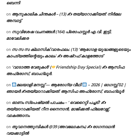
ബെന്നി
ആനുകാലിക ചിന്തകൾ – (13) ✍ തയ്യാറാക്കിയത്: നിർമല
on
അമ്പാട്ട്
സുവിശേഷ വചനങ്ങൾ (164) പ്രൊഫസ്സർ എ.വി. ഇട്ടി,
on
മാവേലിക്കര
സ സ സ ക്ലാസിക് വാരഫലം: (13) ‘ആഗോള യുദ്ധങ്ങളുടെയും
on
കാപട്യത്തിന്റെയും കാലം’ ✍ അഷ്റഫ് കാളത്തോട്
‘വാടാത്ത വേരുകൾ’ (
Friendship Day Special) ✍ ആസിഫ
on
അഫ്രോസ്, ബാംഗ്ലൂർ.
മലയാളി മനസ്സ് — ആരോഗ്യ വീഥി
– 2026 | ഓഗസ്റ്റ് 02 |
on
ഞായർ ✍
തയ്യാറാക്കിയത്: ആസിഫ അഫ്രോസ്, ബാംഗ്ലൂർ
ഓണം സ്പെഷ്യൽ പാചകം – ‘ വെറൈറ്റി പച്ചടി’ ✍
on
തയ്യാറാക്കിയത്: റീന നൈനാൻ, മാജിക്കൽ ഫ്ലേവേഴ്സ്,
വാകത്താനം
തൂവാനത്തുമ്പികൾ @39 (അവലോകനം) ✍ രാഗനാഥൻ
on
വയക്കാട്ടിൽ