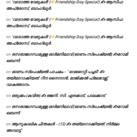
‘വാടാത്ത വേരുകൾ’ (
Friendship Day Special) ✍ ആസിഫ
on
അഫ്രോസ്, ബാംഗ്ലൂർ.
‘വാടാത്ത വേരുകൾ’ (
Friendship Day Special) ✍ ആസിഫ
on
അഫ്രോസ്, ബാംഗ്ലൂർ.
‘വാടാത്ത വേരുകൾ’ (
Friendship Day Special) ✍ ആസിഫ
on
അഫ്രോസ്, ബാംഗ്ലൂർ.
രസരാജഗന്ധമുള്ള ഓർമനിലാവ് (ഓണം സ്‌പെഷ്യൽ) ✍റോമി
on
ബെന്നി
ഓണം സ്പെഷ്യൽ പാചകം – ‘ വെറൈറ്റി പച്ചടി’ ✍
on
തയ്യാറാക്കിയത്: റീന നൈനാൻ, മാജിക്കൽ ഫ്ലേവേഴ്സ്,
വാകത്താനം
ഒരുക്കം (കവിത) ✍ രജനി. സി. എഴക്കാട്, പാലക്കാട്
on
രസരാജഗന്ധമുള്ള ഓർമനിലാവ് (ഓണം സ്‌പെഷ്യൽ) ✍റോമി
on
ബെന്നി
ആനുകാലിക ചിന്തകൾ – (13) ✍ തയ്യാറാക്കിയത്: നിർമല
on
അമ്പാട്ട്