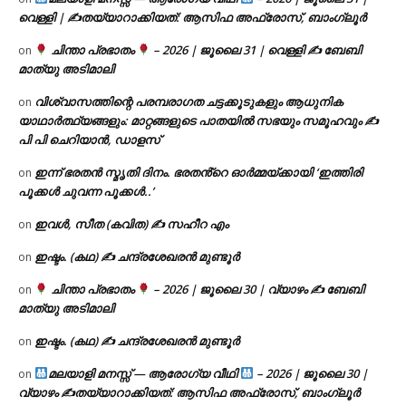
വെള്ളി | ✍
തയ്യാറാക്കിയത്: ആസിഫ അഫ്രോസ്, ബാംഗ്ലൂർ
ചിന്താ പ്രഭാതം
– 2026 | ജൂലൈ 31 | വെള്ളി ✍
ബേബി
on
മാത്യു അടിമാലി
വിശ്വാസത്തിന്റെ പരമ്പരാഗത ചട്ടക്കൂടുകളും ആധുനിക
on
യാഥാർത്ഥ്യങ്ങളും: മാറ്റങ്ങളുടെ പാതയിൽ സഭയും സമൂഹവും ✍
പി പി ചെറിയാൻ, ഡാളസ്
ഇന്ന് ഭരതൻ സ്മൃതി ദിനം. ഭരതൻ്റെ ഓർമ്മയ്ക്കായി ‘ഇത്തിരി
on
പൂക്കൾ ചുവന്ന പൂക്കൾ..’
ഇവൾ, സീത (കവിത) ✍ സഹീറ എം
on
ഇഷ്ടം. (കഥ) ✍ ചന്ദ്രശേഖരൻ മുണ്ടൂർ
on
ചിന്താ പ്രഭാതം
– 2026 | ജൂലൈ 30 | വ്യാഴം ✍
ബേബി
on
മാത്യു അടിമാലി
ഇഷ്ടം. (കഥ) ✍ ചന്ദ്രശേഖരൻ മുണ്ടൂർ
on
മലയാളി മനസ്സ് — ആരോഗ്യ വീഥി
– 2026 | ജൂലൈ 30 |
on
വ്യാഴം ✍
തയ്യാറാക്കിയത്: ആസിഫ അഫ്രോസ്, ബാംഗ്ലൂർ