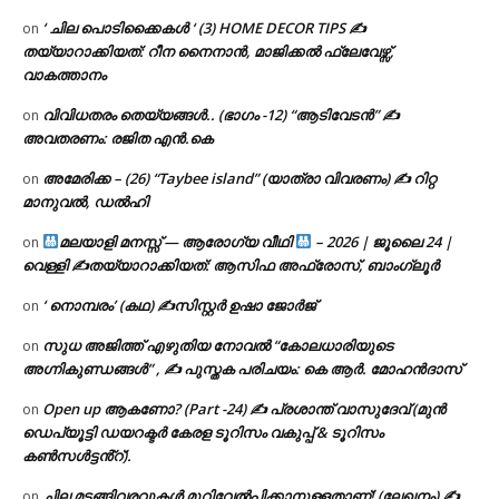
‘ ചില പൊടിക്കൈകൾ ‘ (3) HOME DECOR TIPS ✍
on
തയ്യാറാക്കിയത്: റീന നൈനാൻ, മാജിക്കൽ ഫ്ലേവേഴ്സ്,
വാകത്താനം
വിവിധതരം തെയ്യങ്ങൾ.. (ഭാഗം -12) “ആടിവേടൻ” ✍
on
അവതരണം: രജിത എൻ.കെ
അമേരിക്ക – (26) “Taybee island” (യാത്രാ വിവരണം) ✍ റിറ്റ
on
മാനുവൽ, ഡൽഹി
മലയാളി മനസ്സ് — ആരോഗ്യ വീഥി
– 2026 | ജൂലൈ 24 |
on
വെള്ളി ✍
തയ്യാറാക്കിയത്: ആസിഫ അഫ്രോസ്, ബാംഗ്ലൂർ
‘ നൊമ്പരം’ (കഥ) ✍സിസ്റ്റർ ഉഷാ ജോർജ്
on
സുധ അജിത്ത് എഴുതിയ നോവൽ “കോലധാരിയുടെ
on
അഗ്നികുണ്ഡങ്ങള്‍” , ✍ പുസ്തക പരിചയം: കെ ആർ. മോഹൻദാസ്
Open up ആകണോ? (Part -24) ✍ പ്രശാന്ത് വാസുദേവ് (മുൻ
on
ഡെപ്യൂട്ടി ഡയറക്ടർ കേരള ടൂറിസം വകുപ്പ് & ടൂറിസം
കൺസൾട്ടൻ്റ്).
ചില മടങ്ങിവരവുകൾ മുറിവേൽപ്പിക്കാനുള്ളതാണ്! (ലേഖനം) ✍️
on