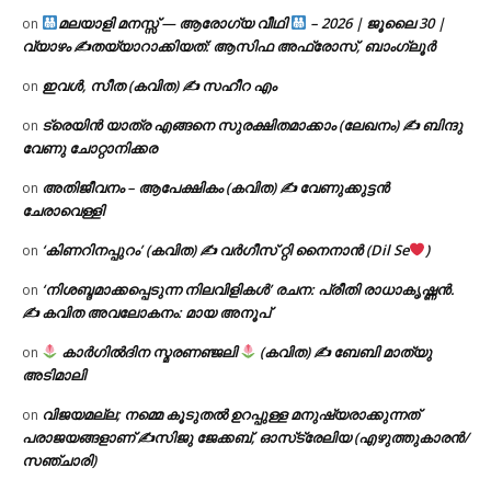
മലയാളി മനസ്സ് — ആരോഗ്യ വീഥി
– 2026 | ജൂലൈ 30 |
on
വ്യാഴം ✍
തയ്യാറാക്കിയത്: ആസിഫ അഫ്രോസ്, ബാംഗ്ലൂർ
ഇവൾ, സീത (കവിത) ✍ സഹീറ എം
on
ട്രെയിൻ യാത്ര എങ്ങനെ സുരക്ഷിതമാക്കാം (ലേഖനം) ✍ ബിന്ദു
on
വേണു ചോറ്റാനിക്കര
അതിജീവനം – ആപേക്ഷികം (കവിത) ✍ വേണുക്കുട്ടൻ
on
ചേരാവെള്ളി
‘കിണറിനപ്പുറം’ (കവിത) ✍ വർഗീസ് റ്റി നൈനാൻ (Dil Se
)
on
‘നിശബ്ദമാക്കപ്പെടുന്ന നിലവിളികൾ’ രചന: പ്രീതി രാധാകൃഷ്ണൻ.
on
✍ കവിത അവലോകനം: മായ അനൂപ്
കാർഗിൽദിന സ്മരണഞ്ജലി
(കവിത) ✍ ബേബി മാത്യു
on
അടിമാലി
വിജയമല്ല; നമ്മെ കൂടുതൽ ഉറപ്പുള്ള മനുഷ്യരാക്കുന്നത്
on
പരാജയങ്ങളാണ് ✍️സിജു ജേക്കബ്, ഓസ്‌ട്രേലിയ (എഴുത്തുകാരൻ/
സഞ്ചാരി)