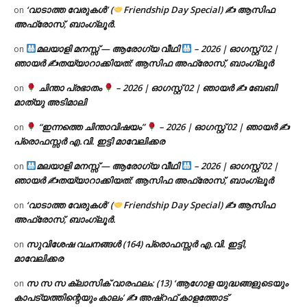
‘വാടാത്ത വേരുകൾ’ (
Friendship Day Special) ✍ ആസിഫ
on
അഫ്രോസ്, ബാംഗ്ലൂർ.
മലയാളി മനസ്സ് — ആരോഗ്യ വീഥി
– 2026 | ഓഗസ്റ്റ് 02 |
on
ഞായർ ✍
തയ്യാറാക്കിയത്: ആസിഫ അഫ്രോസ്, ബാംഗ്ലൂർ
ചിന്താ പ്രഭാതം
– 2026 | ഓഗസ്റ്റ് 02 | ഞായർ ✍
ബേബി
on
മാത്യു അടിമാലി
“ഇന്നത്തെ ചിന്താവിഷയം”
– 2026 | ഓഗസ്റ്റ് 02 | ഞായർ ✍
on
പ്രൊഫസ്സർ എ.വി. ഇട്ടി മാവേലിക്കര
മലയാളി മനസ്സ് — ആരോഗ്യ വീഥി
– 2026 | ഓഗസ്റ്റ് 02 |
on
ഞായർ ✍
തയ്യാറാക്കിയത്: ആസിഫ അഫ്രോസ്, ബാംഗ്ലൂർ
‘വാടാത്ത വേരുകൾ’ (
Friendship Day Special) ✍ ആസിഫ
on
അഫ്രോസ്, ബാംഗ്ലൂർ.
സുവിശേഷ വചനങ്ങൾ (164) പ്രൊഫസ്സർ എ.വി. ഇട്ടി,
on
മാവേലിക്കര
സ സ സ ക്ലാസിക് വാരഫലം: (13) ‘ആഗോള യുദ്ധങ്ങളുടെയും
on
കാപട്യത്തിന്റെയും കാലം’ ✍ അഷ്റഫ് കാളത്തോട്