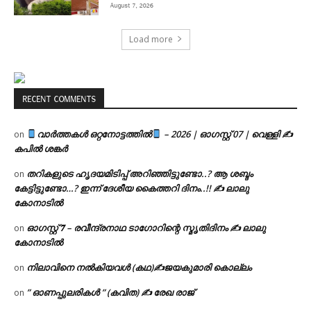
August 7, 2026
Load more
RECENT COMMENTS
വാർത്തകൾ ഒറ്റനോട്ടത്തിൽ
– 2026 | ഓഗസ്റ്റ് 07 | വെള്ളി ✍
on
കപിൽ ശങ്കർ
തറികളുടെ ഹൃദയമിടിപ്പ് അറിഞ്ഞിട്ടുണ്ടോ..? ആ ശബ്ദം
on
കേട്ടിട്ടുണ്ടോ…? ഇന്ന് ദേശീയ കൈത്തറി ദിനം..!! ✍ ലാലു
കോനാടിൽ
ഓഗസ്റ്റ് 𝟕 – രവീന്ദ്രനാഥ ടാഗോറിന്റെ സ്മൃതിദിനം ✍ ലാലു
on
കോനാടിൽ
നിലാവിനെ നൽകിയവൾ (കഥ)✍ജയകുമാരി കൊല്ലം
on
” ഓണപ്പുലരികൾ ” (കവിത) ✍ രേഖ രാജ്
on