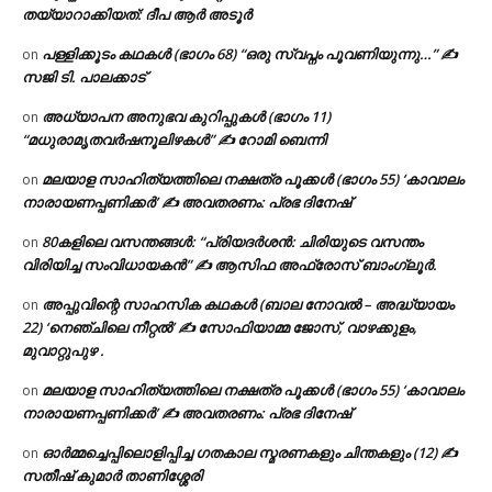
തയ്യാറാക്കിയത്: ദീപ ആർ അടൂർ
പള്ളിക്കൂടം കഥകൾ (ഭാഗം 68) “ഒരു സ്വപ്നം പൂവണിയുന്നു…” ✍
on
സജി ടി. പാലക്കാട്
അധ്യാപന അനുഭവ കുറിപ്പുകൾ (ഭാഗം 11)
on
“മധുരാമൃതവർഷനൂലിഴകൾ” ✍ റോമി ബെന്നി
മലയാള സാഹിത്യത്തിലെ നക്ഷത്ര പൂക്കൾ (ഭാഗം 55) ‘കാവാലം
on
നാരായണപ്പണിക്കർ’ ✍ അവതരണം: പ്രഭ ദിനേഷ്
80കളിലെ വസന്തങ്ങൾ: “പ്രിയദർശൻ: ചിരിയുടെ വസന്തം
on
വിരിയിച്ച സംവിധായകൻ” ✍ ആസിഫ അഫ്രോസ് ബാംഗ്ലൂർ.
അപ്പുവിന്റെ സാഹസിക കഥകൾ (ബാല നോവൽ – അദ്ധ്യായം
on
22) ‘നെഞ്ചിലെ നീറ്റൽ’ ✍ സോഫിയാമ്മ ജോസ്, വാഴക്കുളം,
മുവാറ്റുപുഴ .
മലയാള സാഹിത്യത്തിലെ നക്ഷത്ര പൂക്കൾ (ഭാഗം 55) ‘കാവാലം
on
നാരായണപ്പണിക്കർ’ ✍ അവതരണം: പ്രഭ ദിനേഷ്
ഓർമ്മച്ചെപ്പിലൊളിപ്പിച്ച ഗതകാല സ്മരണകളും ചിന്തകളും (12) ✍
on
സതീഷ് കുമാർ താണിശ്ശേരി