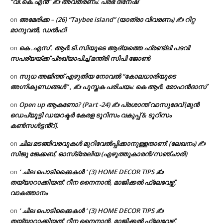
“വി.കെ.എൻ” ✍ അവതരണം: പ്രഭ ദിനേഷ്
അമേരിക്ക – (26) “Taybee island” (യാത്രാ വിവരണം) ✍ റിറ്റ
on
മാനുവൽ, ഡൽഹി
കെ .എസ് . ആർ.ടി.സിയുടെ ആദ്യത്തെ ഫ്രണ്ട്ലി പദവി
on
സപര്യയ്ക്ക് പ്രഖ്യാപിച്ച് മന്ത്രി സിപി ജോൺ
സുധ അജിത്ത് എഴുതിയ നോവൽ “കോലധാരിയുടെ
on
അഗ്നികുണ്ഡങ്ങള്‍” , ✍ പുസ്തക പരിചയം: കെ ആർ. മോഹൻദാസ്
Open up ആകണോ? (Part -24) ✍ പ്രശാന്ത് വാസുദേവ് (മുൻ
on
ഡെപ്യൂട്ടി ഡയറക്ടർ കേരള ടൂറിസം വകുപ്പ് & ടൂറിസം
കൺസൾട്ടൻ്റ്).
ചില മടങ്ങിവരവുകൾ മുറിവേൽപ്പിക്കാനുള്ളതാണ്! (ലേഖനം) ✍️
on
സിജു ജേക്കബ്, ഓസ്‌ട്രേലിയ (എഴുത്തുകാരൻ/സഞ്ചാരി)
‘ ചില പൊടിക്കൈകൾ ‘ (3) HOME DECOR TIPS ✍
on
തയ്യാറാക്കിയത്: റീന നൈനാൻ, മാജിക്കൽ ഫ്ലേവേഴ്സ്,
വാകത്താനം
‘ ചില പൊടിക്കൈകൾ ‘ (3) HOME DECOR TIPS ✍
on
തയ്യാറാക്കിയത്: റീന നൈനാൻ, മാജിക്കൽ ഫ്ലേവേഴ്സ്,