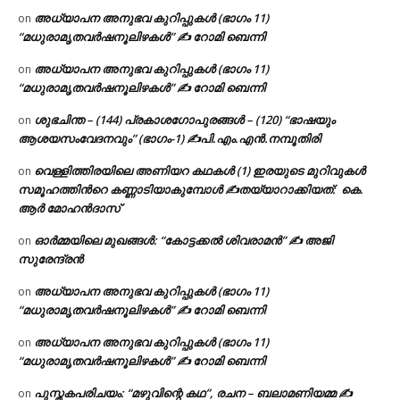
അധ്യാപന അനുഭവ കുറിപ്പുകൾ (ഭാഗം 11)
on
“മധുരാമൃതവർഷനൂലിഴകൾ” ✍ റോമി ബെന്നി
അധ്യാപന അനുഭവ കുറിപ്പുകൾ (ഭാഗം 11)
on
“മധുരാമൃതവർഷനൂലിഴകൾ” ✍ റോമി ബെന്നി
ശുഭചിന്ത – (144) പ്രകാശഗോപുരങ്ങൾ – (120) “ഭാഷയും
on
ആശയസംവേദനവും” (ഭാഗം-1) ✍പി.എം.എൻ.നമ്പൂതിരി
വെള്ളിത്തിരയിലെ അണിയറ കഥകൾ (1) ഇരയുടെ മുറിവുകൾ
on
സമൂഹത്തിന്‍റെ കണ്ണാടിയാകുമ്പോൾ ✍തയ്യാറാക്കിയത്: കെ.
ആര്‍ മോഹന്‍ദാസ്
ഓർമ്മയിലെ മുഖങ്ങൾ: “കോട്ടക്കൽ ശിവരാമൻ” ✍ അജി
on
സുരേന്ദ്രൻ
അധ്യാപന അനുഭവ കുറിപ്പുകൾ (ഭാഗം 11)
on
“മധുരാമൃതവർഷനൂലിഴകൾ” ✍ റോമി ബെന്നി
അധ്യാപന അനുഭവ കുറിപ്പുകൾ (ഭാഗം 11)
on
“മധുരാമൃതവർഷനൂലിഴകൾ” ✍ റോമി ബെന്നി
പുസ്തകപരിചയം: “മഴുവിന്റെ കഥ”, രചന – ബലാമണിയമ്മ ✍
on