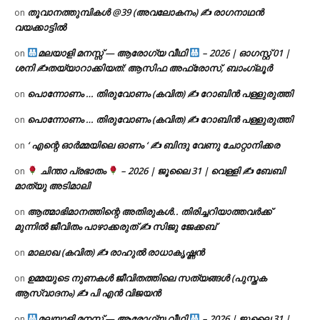
തൂവാനത്തുമ്പികൾ @39 (അവലോകനം) ✍ രാഗനാഥൻ
on
വയക്കാട്ടിൽ
മലയാളി മനസ്സ് — ആരോഗ്യ വീഥി
– 2026 | ഓഗസ്റ്റ് 01 |
on
ശനി ✍
തയ്യാറാക്കിയത്: ആസിഫ അഫ്രോസ്, ബാംഗ്ലൂർ
പൊന്നോണം … തിരുവോണം (കവിത) ✍ റോബിൻ പള്ളുരുത്തി
on
പൊന്നോണം … തിരുവോണം (കവിത) ✍ റോബിൻ പള്ളുരുത്തി
on
‘ എന്റെ ഓർമ്മയിലെ ഓണം ‘ ✍ ബിന്ദു വേണു ചോറ്റാനിക്കര
on
ചിന്താ പ്രഭാതം
– 2026 | ജൂലൈ 31 | വെള്ളി ✍
ബേബി
on
മാത്യു അടിമാലി
ആത്മാഭിമാനത്തിന്റെ അതിരുകൾ.. തിരിച്ചറിയാത്തവർക്ക്
on
മുന്നിൽ ജീവിതം പാഴാക്കരുത് ✍️ സിജു ജേക്കബ്
മാലാഖ (കവിത) ✍ രാഹുൽ രാധാകൃഷ്ണൻ
on
ഉമ്മയുടെ നുണകൾ ജീവിതത്തിലെ സത്യങ്ങൾ (പുസ്തക
on
ആസ്വാദനം) ✍ പി എൻ വിജയൻ
മലയാളി മനസ്സ് — ആരോഗ്യ വീഥി
– 2026 | ജൂലൈ 31 |
on