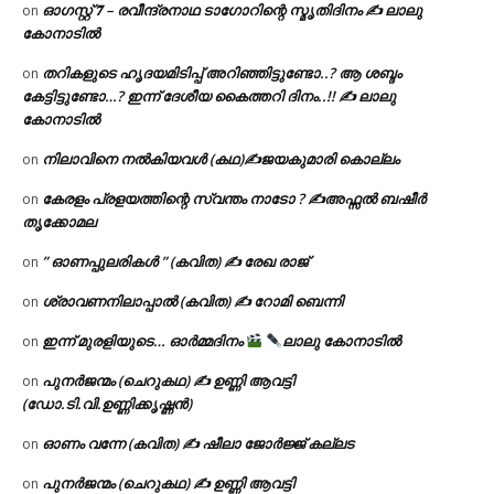
ഓഗസ്റ്റ് 𝟕 – രവീന്ദ്രനാഥ ടാഗോറിന്റെ സ്മൃതിദിനം ✍ ലാലു
on
കോനാടിൽ
തറികളുടെ ഹൃദയമിടിപ്പ് അറിഞ്ഞിട്ടുണ്ടോ..? ആ ശബ്ദം
on
കേട്ടിട്ടുണ്ടോ…? ഇന്ന് ദേശീയ കൈത്തറി ദിനം..!! ✍ ലാലു
കോനാടിൽ
നിലാവിനെ നൽകിയവൾ (കഥ)✍ജയകുമാരി കൊല്ലം
on
കേരളം പ്രളയത്തിന്റെ സ്വന്തം നാടോ ? ✍️അഫ്സൽ ബഷീർ
on
തൃക്കോമല
” ഓണപ്പുലരികൾ ” (കവിത) ✍ രേഖ രാജ്
on
ശ്രാവണനിലാപ്പാൽ (കവിത) ✍ റോമി ബെന്നി
on
ഇന്ന് മുരളിയുടെ… ഓർമ്മദിനം
ലാലു കോനാടിൽ
on
പുനർജന്മം (ചെറുകഥ) ✍ ഉണ്ണി ആവട്ടി
on
(ഡോ.ടി.വി.ഉണ്ണിക്കൃഷ്ണൻ)
ഓണം വന്നേ (കവിത) ✍ ഷീലാ ജോർജ്ജ് കല്ലട
on
പുനർജന്മം (ചെറുകഥ) ✍ ഉണ്ണി ആവട്ടി
on