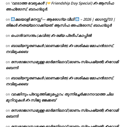
‘വാടാത്ത വേരുകൾ’ (
Friendship Day Special) ✍ ആസിഫ
on
അഫ്രോസ്, ബാംഗ്ലൂർ.
മലയാളി മനസ്സ് — ആരോഗ്യ വീഥി
– 2026 | ഓഗസ്റ്റ് 03 |
on
തിങ്കൾ ✍
തയ്യാറാക്കിയത്: ആസിഫ അഫ്രോസ്, ബാംഗ്ലൂർ
പൊൻവസന്തം (കവിത) ✍ രമ്യ പ്രദീപ് കാപ്പിൽ
on
ബാല്യസ്മരണകൾ (ഓണക്കവിത) ✍ ശശികല മോഹൻദാസ്,
on
നവിമുംബൈ
രസരാജഗന്ധമുള്ള ഓർമനിലാവ് (ഓണം സ്‌പെഷ്യൽ) ✍റോമി
on
ബെന്നി
ബാല്യസ്മരണകൾ (ഓണക്കവിത) ✍ ശശികല മോഹൻദാസ്,
on
നവിമുംബൈ
വാക്കിനും പ്രവൃത്തിക്കുമപ്പുറം: തുന്നിച്ചേർക്കാനാവാത്ത ചില
on
മുറിവുകൾ ✍️ സിജു ജേക്കബ്
രസരാജഗന്ധമുള്ള ഓർമനിലാവ് (ഓണം സ്‌പെഷ്യൽ) ✍റോമി
on
ബെന്നി
രസരാജഗന്ധമുള്ള ഓർമനിലാവ് (ഓണം സ്‌പെഷ്യൽ) ✍റോമി
on