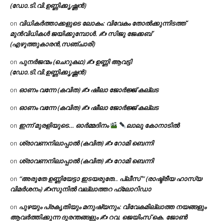
(ഡോ.ടി.വി.ഉണ്ണിക്കൃഷ്ണൻ)
വിധികർത്താക്കളുടെ ലോകം: വിവേകം തോൽക്കുന്നിടത്ത്
on
മുൻവിധികൾ ജയിക്കുമ്പോൾ. ✍️ സിജു ജേക്കബ്
(എഴുത്തുകാരൻ,സഞ്ചാരി)
പുനർജന്മം (ചെറുകഥ) ✍ ഉണ്ണി ആവട്ടി
on
(ഡോ.ടി.വി.ഉണ്ണിക്കൃഷ്ണൻ)
ഓണം വന്നേ (കവിത) ✍ ഷീലാ ജോർജ്ജ് കല്ലട
on
ഓണം വന്നേ (കവിത) ✍ ഷീലാ ജോർജ്ജ് കല്ലട
on
ഇന്ന് മുരളിയുടെ… ഓർമ്മദിനം
ലാലു കോനാടിൽ
on
ശ്രാവണനിലാപ്പാൽ (കവിത) ✍ റോമി ബെന്നി
on
ശ്രാവണനിലാപ്പാൽ (കവിത) ✍ റോമി ബെന്നി
on
“അരുതേ ഉണ്ണിയേട്ടാ ഇടയരുതേ.. പ്ലീസ് ” (രാഷ്ട്രീയ ഹാസ്യ
on
വിമർശനം) ✍സുനിൽ വല്ലാത്തറ ഫ്ലോറിഡാ
പുഴയും പ്രകൃതിയും മനുഷ്യനും: വിവേകമില്ലാത്ത നയങ്ങളും
on
ആവർത്തിക്കുന്ന ദുരന്തങ്ങളും ✍ റവ. ജെയിംസ് കെ. ജോൺ