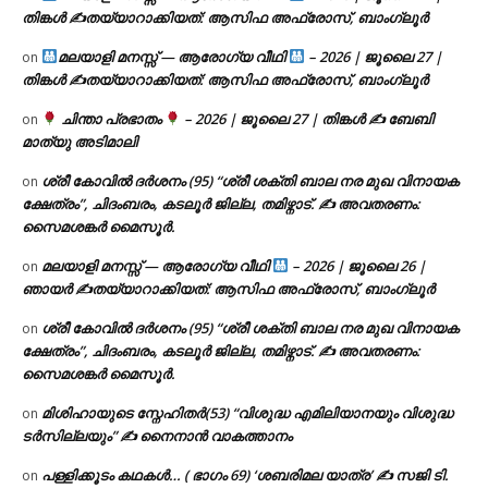
തിങ്കൾ ✍
തയ്യാറാക്കിയത്: ആസിഫ അഫ്രോസ്, ബാംഗ്ലൂർ
മലയാളി മനസ്സ് — ആരോഗ്യ വീഥി
– 2026 | ജൂലൈ 27 |
on
തിങ്കൾ ✍
തയ്യാറാക്കിയത്: ആസിഫ അഫ്രോസ്, ബാംഗ്ലൂർ
ചിന്താ പ്രഭാതം
– 2026 | ജൂലൈ 27 | തിങ്കൾ ✍
ബേബി
on
മാത്യു അടിമാലി
ശ്രീ കോവിൽ ദർശനം (95) “ശ്രീ ശക്തി ബാല നര മുഖ വിനായക
on
ക്ഷേത്രം”, ചിദംബരം, കടലൂർ ജില്ല, തമിഴ്നാട്. ✍ അവതരണം:
സൈമശങ്കർ മൈസൂർ.
മലയാളി മനസ്സ് — ആരോഗ്യ വീഥി
– 2026 | ജൂലൈ 26 |
on
ഞായർ ✍
തയ്യാറാക്കിയത്: ആസിഫ അഫ്രോസ്, ബാംഗ്ലൂർ
ശ്രീ കോവിൽ ദർശനം (95) “ശ്രീ ശക്തി ബാല നര മുഖ വിനായക
on
ക്ഷേത്രം”, ചിദംബരം, കടലൂർ ജില്ല, തമിഴ്നാട്. ✍ അവതരണം:
സൈമശങ്കർ മൈസൂർ.
മിശിഹായുടെ സ്നേഹിതർ(53) “വിശുദ്ധ എമിലിയാനയും വിശുദ്ധ
on
ടര്‍സില്ലയും” ✍ നൈനാൻ വാകത്താനം
പള്ളിക്കൂടം കഥകൾ… ( ഭാഗം 69) ‘ശബരിമല യാത്ര’ ✍ സജി ടി.
on