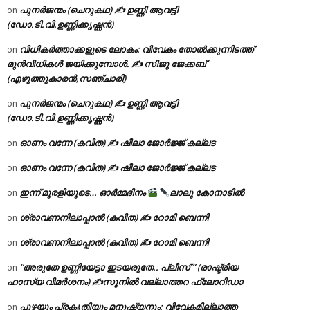
പുനർജന്മം (ചെറുകഥ) ✍ ഉണ്ണി ആവട്ടി
on
(ഡോ.ടി.വി.ഉണ്ണിക്കൃഷ്ണൻ)
വിധികർത്താക്കളുടെ ലോകം: വിവേകം തോൽക്കുന്നിടത്ത്
on
മുൻവിധികൾ ജയിക്കുമ്പോൾ. ✍️ സിജു ജേക്കബ്
(എഴുത്തുകാരൻ,സഞ്ചാരി)
പുനർജന്മം (ചെറുകഥ) ✍ ഉണ്ണി ആവട്ടി
on
(ഡോ.ടി.വി.ഉണ്ണിക്കൃഷ്ണൻ)
ഓണം വന്നേ (കവിത) ✍ ഷീലാ ജോർജ്ജ് കല്ലട
on
ഓണം വന്നേ (കവിത) ✍ ഷീലാ ജോർജ്ജ് കല്ലട
on
ഇന്ന് മുരളിയുടെ… ഓർമ്മദിനം
ലാലു കോനാടിൽ
on
ശ്രാവണനിലാപ്പാൽ (കവിത) ✍ റോമി ബെന്നി
on
ശ്രാവണനിലാപ്പാൽ (കവിത) ✍ റോമി ബെന്നി
on
“അരുതേ ഉണ്ണിയേട്ടാ ഇടയരുതേ.. പ്ലീസ് ” (രാഷ്ട്രീയ
on
ഹാസ്യ വിമർശനം) ✍സുനിൽ വല്ലാത്തറ ഫ്ലോറിഡാ
പുഴയും പ്രകൃതിയും മനുഷ്യനും: വിവേകമില്ലാത്ത
on