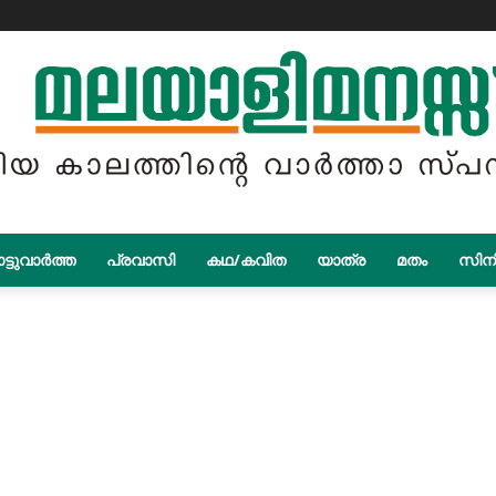
ട്ടുവാർത്ത
പ്രവാസി
കഥ/കവിത
യാത്ര
മതം
സിന