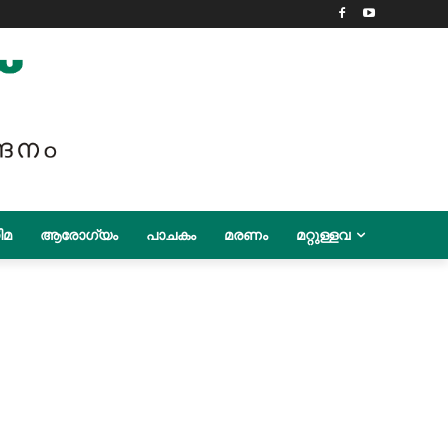
ിമ
ആരോഗ്യം
പാചകം
മരണം
മറ്റുള്ളവ