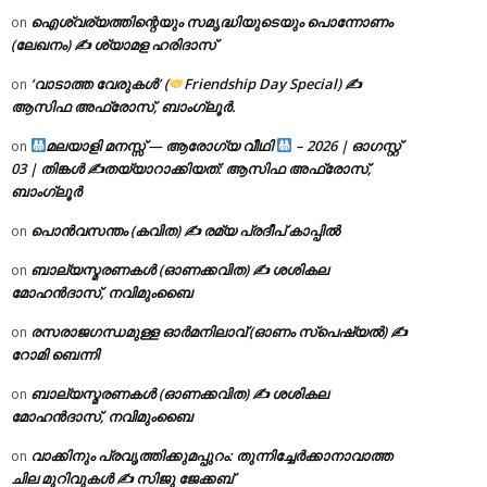
ഐശ്വര്യത്തിന്റെയും സമൃദ്ധിയുടെയും പൊന്നോണം
on
(ലേഖനം) ✍ ശ്യാമള ഹരിദാസ്
‘വാടാത്ത വേരുകൾ’ (
Friendship Day Special) ✍
on
ആസിഫ അഫ്രോസ്, ബാംഗ്ലൂർ.
മലയാളി മനസ്സ് — ആരോഗ്യ വീഥി
– 2026 | ഓഗസ്റ്റ്
on
03 | തിങ്കൾ ✍
തയ്യാറാക്കിയത്: ആസിഫ അഫ്രോസ്,
ബാംഗ്ലൂർ
പൊൻവസന്തം (കവിത) ✍ രമ്യ പ്രദീപ് കാപ്പിൽ
on
ബാല്യസ്മരണകൾ (ഓണക്കവിത) ✍ ശശികല
on
മോഹൻദാസ്, നവിമുംബൈ
രസരാജഗന്ധമുള്ള ഓർമനിലാവ് (ഓണം സ്‌പെഷ്യൽ) ✍
on
റോമി ബെന്നി
ബാല്യസ്മരണകൾ (ഓണക്കവിത) ✍ ശശികല
on
മോഹൻദാസ്, നവിമുംബൈ
വാക്കിനും പ്രവൃത്തിക്കുമപ്പുറം: തുന്നിച്ചേർക്കാനാവാത്ത
on
ചില മുറിവുകൾ ✍️ സിജു ജേക്കബ്