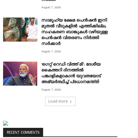
August 7, 2026
സാമൂഹ്യ ക്ഷേമ പെൻഷൻ ഇനി
മുതൽ വീടുകളിൽ എത്തിക്കില്ല;
സഹകരണ ബാങ്കുകൾ വഴിയുള്ള
പെൻഷൻ വിതരണം നിർത്തി
സർക്കാർ
August 7, 2026
‘ഗെറ്റ് റെഡി വിത്ത് മി’: ദേശീയ
കൈത്തറി ദിനത്തിൽ
പങ്കാളികളാകാൻ യുവതയോട്
അഭ്യർത്ഥിച്ച് പ്രധാനമന്ത്രി
August 7, 2026
Load more
RECENT COMMENTS