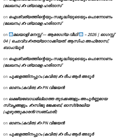
(ലേഖനം) ✍ ശ്യാമള ഹരിദാസ്
ഐശ്വര്യത്തിന്റെയും സമൃദ്ധിയുടെയും പൊന്നോണം
on
(ലേഖനം) ✍ ശ്യാമള ഹരിദാസ്
മലയാളി മനസ്സ് — ആരോഗ്യ വീഥി
– 2026 | ഓഗസ്റ്റ്
on
04 | ചൊവ്വ ✍
തയ്യാറാക്കിയത്: ആസിഫ അഫ്രോസ്,
ബാംഗ്ലൂർ
ഐശ്വര്യത്തിന്റെയും സമൃദ്ധിയുടെയും പൊന്നോണം
on
(ലേഖനം) ✍ ശ്യാമള ഹരിദാസ്
പൂക്കളത്തിനപ്പുറം (കവിത) ✍ ദീപ ആർ അടൂർ
on
ഓണം (കവിത) ✍ PN വിജയൻ
on
ലക്ഷ്യബോധമില്ലാത്ത തുടക്കങ്ങളും അപൂർണ്ണമായ
on
സ്വപ്നങ്ങളും. ✍️സിജു ജേക്കബ്, ഓസ്‌ട്രേലിയ
(എഴുത്തുകാരൻ/സഞ്ചാരി)
ഓണം (കവിത) ✍ PN വിജയൻ
on
പൂക്കളത്തിനപ്പുറം (കവിത) ✍ ദീപ ആർ അടൂർ
on