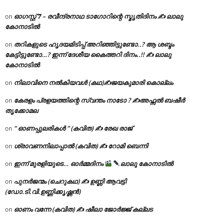
ഓഗസ്റ്റ് 𝟕 – രവീന്ദ്രനാഥ ടാഗോറിന്റെ സ്മൃതിദിനം ✍ ലാലു
on
കോനാടിൽ
തറികളുടെ ഹൃദയമിടിപ്പ് അറിഞ്ഞിട്ടുണ്ടോ..? ആ ശബ്ദം
on
കേട്ടിട്ടുണ്ടോ…? ഇന്ന് ദേശീയ കൈത്തറി ദിനം..!! ✍ ലാലു
കോനാടിൽ
നിലാവിനെ നൽകിയവൾ (കഥ)✍ജയകുമാരി കൊല്ലം
on
കേരളം പ്രളയത്തിന്റെ സ്വന്തം നാടോ ? ✍️അഫ്സൽ ബഷീർ
on
തൃക്കോമല
” ഓണപ്പുലരികൾ ” (കവിത) ✍ രേഖ രാജ്
on
ശ്രാവണനിലാപ്പാൽ (കവിത) ✍ റോമി ബെന്നി
on
ഇന്ന് മുരളിയുടെ… ഓർമ്മദിനം
ലാലു കോനാടിൽ
on
പുനർജന്മം (ചെറുകഥ) ✍ ഉണ്ണി ആവട്ടി
on
(ഡോ.ടി.വി.ഉണ്ണിക്കൃഷ്ണൻ)
ഓണം വന്നേ (കവിത) ✍ ഷീലാ ജോർജ്ജ് കല്ലട
on