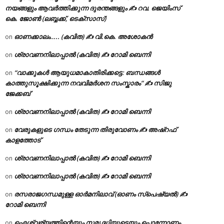
നയങ്ങളും ആവർത്തിക്കുന്ന ദുരന്തങ്ങളും ✍ റവ. ജെയിംസ്
കെ. ജോൺ (ലബ്ബക്ക്, ടെക്സാസ്)
ഓണക്കാലം….. (കവിത) ✍ വി.കെ. അശോകൻ
on
ശ്രാവണനിലാപ്പാൽ (കവിത) ✍ റോമി ബെന്നി
on
“വാക്കുകൾ ആയുധമാകാതിരിക്കട്ടെ: ബന്ധങ്ങൾ
on
കാത്തുസൂക്ഷിക്കുന്ന നവവിമർശന സംസ്കാരം” ✍️ സിജു
ജേക്കബ്
ശ്രാവണനിലാപ്പാൽ (കവിത) ✍ റോമി ബെന്നി
on
വേരുകളുടെ ഗന്ധം തേടുന്ന തിരുവോണം ✍ അഷ്റഫ്
on
കാളത്തോട്
ശ്രാവണനിലാപ്പാൽ (കവിത) ✍ റോമി ബെന്നി
on
ശ്രാവണനിലാപ്പാൽ (കവിത) ✍ റോമി ബെന്നി
on
രസരാജഗന്ധമുള്ള ഓർമനിലാവ് (ഓണം സ്‌പെഷ്യൽ) ✍
on
റോമി ബെന്നി
ഐശ്വര്യത്തിന്റെയും സമൃദ്ധിയുടെയും പൊന്നോണം
on