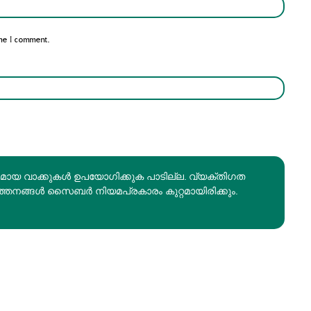
Email:*
me I comment.
രമായ വാക്കുകൾ ഉപയോഗിക്കുക പാടില്ല. വ്യക്തിഗത
ത്തനങ്ങൾ സൈബർ നിയമപ്രകാരം കുറ്റമായിരിക്കും.