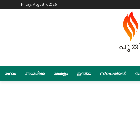
Friday, August 7, 2026
ഹോം
അമേരിക്ക
കേരളം
ഇന്ത്യ
സ്പെഷ്യൽ
നാ