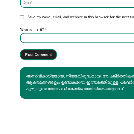
Website:
Save my name, email, and website in this browser for the next ti
What is 4 + 8?
*
അസ്വീകാര്യമായ, നിയമവിരുദ്ധമായ, അപകീര്‍ത്തിക
ആക്രമണങ്ങളും ഉണ്ടാകരുത്. ഇത്തരത്തിലുള്ള പ്രവർ
എഴുതുന്നവരുടെ സ്വകാര്യ അഭിപ്രായങ്ങളാണ്.