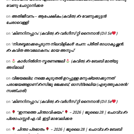
വേണു ചോറ്റാനിക്കര
അതിജീവനം – ആപേക്ഷികം (കവിത) ✍ വേണുക്കുട്ടൻ
on
ചേരാവെള്ളി
‘കിണറിനപ്പുറം’ (കവിത) ✍ വർഗീസ് റ്റി നൈനാൻ (Dil Se
)
on
‘നിശബ്ദമാക്കപ്പെടുന്ന നിലവിളികൾ’ രചന: പ്രീതി രാധാകൃഷ്ണൻ.
on
✍ കവിത അവലോകനം: മായ അനൂപ്
കാർഗിൽദിന സ്മരണഞ്ജലി
(കവിത) ✍ ബേബി മാത്യു
on
അടിമാലി
വിജയമല്ല; നമ്മെ കൂടുതൽ ഉറപ്പുള്ള മനുഷ്യരാക്കുന്നത്
on
പരാജയങ്ങളാണ് ✍️സിജു ജേക്കബ്, ഓസ്‌ട്രേലിയ (എഴുത്തുകാരൻ/
സഞ്ചാരി)
‘കിണറിനപ്പുറം’ (കവിത) ✍ വർഗീസ് റ്റി നൈനാൻ (Dil Se
)
on
“ഇന്നത്തെ ചിന്താവിഷയം”
– 2026 | ജൂലൈ 28 | ചൊവ്വ ✍
on
പ്രൊഫസ്സർ എ.വി. ഇട്ടി മാവേലിക്കര
ചിന്താ പ്രഭാതം
– 2026 | ജൂലൈ 28 | ചൊവ്വ ✍
ബേബി
on