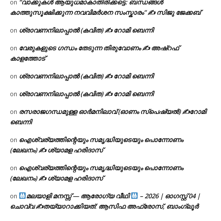
“വാക്കുകൾ ആയുധമാകാതിരിക്കട്ടെ: ബന്ധങ്ങൾ
on
കാത്തുസൂക്ഷിക്കുന്ന നവവിമർശന സംസ്കാരം” ✍️ സിജു ജേക്കബ്
ശ്രാവണനിലാപ്പാൽ (കവിത) ✍ റോമി ബെന്നി
on
വേരുകളുടെ ഗന്ധം തേടുന്ന തിരുവോണം ✍ അഷ്റഫ്
on
കാളത്തോട്
ശ്രാവണനിലാപ്പാൽ (കവിത) ✍ റോമി ബെന്നി
on
ശ്രാവണനിലാപ്പാൽ (കവിത) ✍ റോമി ബെന്നി
on
രസരാജഗന്ധമുള്ള ഓർമനിലാവ് (ഓണം സ്‌പെഷ്യൽ) ✍റോമി
on
ബെന്നി
ഐശ്വര്യത്തിന്റെയും സമൃദ്ധിയുടെയും പൊന്നോണം
on
(ലേഖനം) ✍ ശ്യാമള ഹരിദാസ്
ഐശ്വര്യത്തിന്റെയും സമൃദ്ധിയുടെയും പൊന്നോണം
on
(ലേഖനം) ✍ ശ്യാമള ഹരിദാസ്
മലയാളി മനസ്സ് — ആരോഗ്യ വീഥി
– 2026 | ഓഗസ്റ്റ് 04 |
on
ചൊവ്വ ✍
തയ്യാറാക്കിയത്: ആസിഫ അഫ്രോസ്, ബാംഗ്ലൂർ