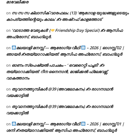
മാവേലിക്കര
സ സ സ ക്ലാസിക് വാരഫലം: (13) ‘ആഗോള യുദ്ധങ്ങളുടെയും
on
കാപട്യത്തിന്റെയും കാലം’ ✍ അഷ്റഫ് കാളത്തോട്
‘വാടാത്ത വേരുകൾ’ (
Friendship Day Special) ✍ ആസിഫ
on
അഫ്രോസ്, ബാംഗ്ലൂർ.
മലയാളി മനസ്സ് — ആരോഗ്യ വീഥി
– 2026 | ഓഗസ്റ്റ് 02 |
on
ഞായർ ✍
തയ്യാറാക്കിയത്: ആസിഫ അഫ്രോസ്, ബാംഗ്ലൂർ
ഓണം സ്പെഷ്യൽ പാചകം – ‘ വെറൈറ്റി പച്ചടി’ ✍
on
തയ്യാറാക്കിയത്: റീന നൈനാൻ, മാജിക്കൽ ഫ്ലേവേഴ്സ്,
വാകത്താനം
തൂവാനത്തുമ്പികൾ @39 (അവലോകനം) ✍ രാഗനാഥൻ
on
വയക്കാട്ടിൽ
തൂവാനത്തുമ്പികൾ @39 (അവലോകനം) ✍ രാഗനാഥൻ
on
വയക്കാട്ടിൽ
മലയാളി മനസ്സ് — ആരോഗ്യ വീഥി
– 2026 | ഓഗസ്റ്റ് 01 |
on
ശനി ✍
തയ്യാറാക്കിയത്: ആസിഫ അഫ്രോസ്, ബാംഗ്ലൂർ