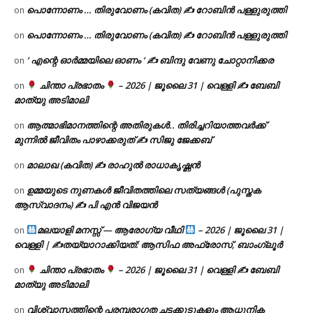
പൊന്നോണം … തിരുവോണം (കവിത) ✍ റോബിൻ പള്ളുരുത്തി
on
പൊന്നോണം … തിരുവോണം (കവിത) ✍ റോബിൻ പള്ളുരുത്തി
on
‘ എന്റെ ഓർമ്മയിലെ ഓണം ‘ ✍ ബിന്ദു വേണു ചോറ്റാനിക്കര
on
ചിന്താ പ്രഭാതം
– 2026 | ജൂലൈ 31 | വെള്ളി ✍
ബേബി
on
മാത്യു അടിമാലി
ആത്മാഭിമാനത്തിന്റെ അതിരുകൾ.. തിരിച്ചറിയാത്തവർക്ക്
on
മുന്നിൽ ജീവിതം പാഴാക്കരുത് ✍️ സിജു ജേക്കബ്
മാലാഖ (കവിത) ✍ രാഹുൽ രാധാകൃഷ്ണൻ
on
ഉമ്മയുടെ നുണകൾ ജീവിതത്തിലെ സത്യങ്ങൾ (പുസ്തക
on
ആസ്വാദനം) ✍ പി എൻ വിജയൻ
മലയാളി മനസ്സ് — ആരോഗ്യ വീഥി
– 2026 | ജൂലൈ 31 |
on
വെള്ളി | ✍
തയ്യാറാക്കിയത്: ആസിഫ അഫ്രോസ്, ബാംഗ്ലൂർ
ചിന്താ പ്രഭാതം
– 2026 | ജൂലൈ 31 | വെള്ളി ✍
ബേബി
on
മാത്യു അടിമാലി
വിശ്വാസത്തിന്റെ പരമ്പരാഗത ചട്ടക്കൂടുകളും ആധുനിക
on