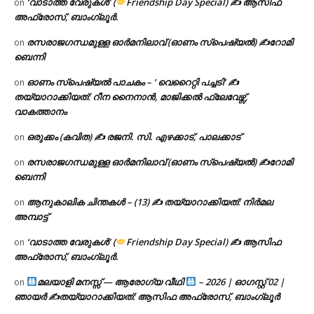
‘വാടാത്ത വേരുകൾ’ (
Friendship Day Special) ✍ ആസിഫ
on
അഫ്രോസ്, ബാംഗ്ലൂർ.
രസരാജഗന്ധമുള്ള ഓർമനിലാവ് (ഓണം സ്‌പെഷ്യൽ) ✍റോമി
on
ബെന്നി
ഓണം സ്പെഷ്യൽ പാചകം – ‘ വെറൈറ്റി പച്ചടി’ ✍
on
തയ്യാറാക്കിയത്: റീന നൈനാൻ, മാജിക്കൽ ഫ്ലേവേഴ്സ്,
വാകത്താനം
ഒരുക്കം (കവിത) ✍ രജനി. സി. എഴക്കാട്, പാലക്കാട്
on
രസരാജഗന്ധമുള്ള ഓർമനിലാവ് (ഓണം സ്‌പെഷ്യൽ) ✍റോമി
on
ബെന്നി
ആനുകാലിക ചിന്തകൾ – (13) ✍ തയ്യാറാക്കിയത്: നിർമല
on
അമ്പാട്ട്
‘വാടാത്ത വേരുകൾ’ (
Friendship Day Special) ✍ ആസിഫ
on
അഫ്രോസ്, ബാംഗ്ലൂർ.
മലയാളി മനസ്സ് — ആരോഗ്യ വീഥി
– 2026 | ഓഗസ്റ്റ് 02 |
on
ഞായർ ✍
തയ്യാറാക്കിയത്: ആസിഫ അഫ്രോസ്, ബാംഗ്ലൂർ