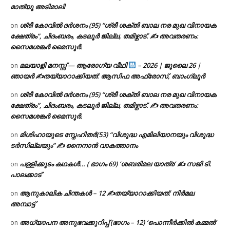
മാത്യു അടിമാലി
ശ്രീ കോവിൽ ദർശനം (95) “ശ്രീ ശക്തി ബാല നര മുഖ വിനായക
on
ക്ഷേത്രം”, ചിദംബരം, കടലൂർ ജില്ല, തമിഴ്നാട്. ✍ അവതരണം:
സൈമശങ്കർ മൈസൂർ.
മലയാളി മനസ്സ് — ആരോഗ്യ വീഥി
– 2026 | ജൂലൈ 26 |
on
ഞായർ ✍
തയ്യാറാക്കിയത്: ആസിഫ അഫ്രോസ്, ബാംഗ്ലൂർ
ശ്രീ കോവിൽ ദർശനം (95) “ശ്രീ ശക്തി ബാല നര മുഖ വിനായക
on
ക്ഷേത്രം”, ചിദംബരം, കടലൂർ ജില്ല, തമിഴ്നാട്. ✍ അവതരണം:
സൈമശങ്കർ മൈസൂർ.
മിശിഹായുടെ സ്നേഹിതർ(53) “വിശുദ്ധ എമിലിയാനയും വിശുദ്ധ
on
ടര്‍സില്ലയും” ✍ നൈനാൻ വാകത്താനം
പള്ളിക്കൂടം കഥകൾ… ( ഭാഗം 69) ‘ശബരിമല യാത്ര’ ✍ സജി ടി.
on
പാലക്കാട്
ആനുകാലിക ചിന്തകൾ – 12 ✍തയ്യാറാക്കിയത്: നിർമല
on
അമ്പാട്ട്
അധ്യാപന അനുഭവക്കുറിപ്പ് (ഭാഗം – 12) ‘പൊന്നീർക്കിൽ കമ്മൽ’
on