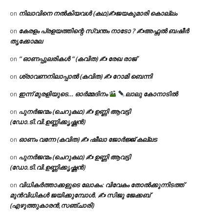
നിലാവിനെ നൽകിയവൾ (കഥ)✍ജയകുമാരി കൊല്ലം
on
കേരളം പ്രളയത്തിന്റെ സ്വന്തം നാടോ ? ✍️അഫ്സൽ ബഷീർ
on
തൃക്കോമല
” ഓണപ്പുലരികൾ ” (കവിത) ✍ രേഖ രാജ്
on
ശ്രാവണനിലാപ്പാൽ (കവിത) ✍ റോമി ബെന്നി
on
ഇന്ന് മുരളിയുടെ… ഓർമ്മദിനം
ലാലു കോനാടിൽ
on
പുനർജന്മം (ചെറുകഥ) ✍ ഉണ്ണി ആവട്ടി
on
(ഡോ.ടി.വി.ഉണ്ണിക്കൃഷ്ണൻ)
ഓണം വന്നേ (കവിത) ✍ ഷീലാ ജോർജ്ജ് കല്ലട
on
പുനർജന്മം (ചെറുകഥ) ✍ ഉണ്ണി ആവട്ടി
on
(ഡോ.ടി.വി.ഉണ്ണിക്കൃഷ്ണൻ)
വിധികർത്താക്കളുടെ ലോകം: വിവേകം തോൽക്കുന്നിടത്ത്
on
മുൻവിധികൾ ജയിക്കുമ്പോൾ. ✍️ സിജു ജേക്കബ്
(എഴുത്തുകാരൻ,സഞ്ചാരി)