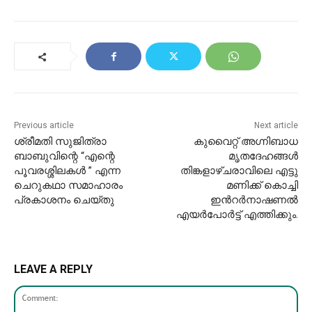
Previous article
Next article
ശ്രീമതി സുജിത്രാ
കുവൈറ്റ് അഗ്നിബാധ
ബാബുവിന്റെ “എന്റെ
മൃതദേഹങ്ങൾ
പൂവരശ്ശിലകൾ ” എന്ന
തിങ്കളാഴ്ചരാവിലെ എട്ടു
ചെറുകഥാ സമാഹാരം
മണിക്ക് കൊച്ചി
പ്രകാശനം ചെയ്തു
ഇൻറർനാഷണൽ
എയർപോർട്ട് എത്തിക്കും.
LEAVE A REPLY