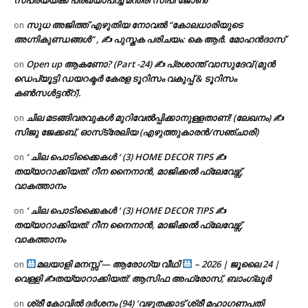
സപര്യയ്ക്ക് പ്രഖ്യാപിച്ച് മന്ത്രി സിപി ജോൺ
സുധ അജിത്ത് എഴുതിയ നോവൽ “കോലധാരിയുടെ
on
അഗ്നികുണ്ഡങ്ങള്‍” , ✍ പുസ്തക പരിചയം: കെ ആർ. മോഹൻദാസ്
Open up ആകണോ? (Part -24) ✍ പ്രശാന്ത് വാസുദേവ് (മുൻ
on
ഡെപ്യൂട്ടി ഡയറക്ടർ കേരള ടൂറിസം വകുപ്പ് & ടൂറിസം
കൺസൾട്ടൻ്റ്).
ചില മടങ്ങിവരവുകൾ മുറിവേൽപ്പിക്കാനുള്ളതാണ്! (ലേഖനം) ✍️
on
സിജു ജേക്കബ്, ഓസ്‌ട്രേലിയ (എഴുത്തുകാരൻ/സഞ്ചാരി)
‘ ചില പൊടിക്കൈകൾ ‘ (3) HOME DECOR TIPS ✍
on
തയ്യാറാക്കിയത്: റീന നൈനാൻ, മാജിക്കൽ ഫ്ലേവേഴ്സ്,
വാകത്താനം
‘ ചില പൊടിക്കൈകൾ ‘ (3) HOME DECOR TIPS ✍
on
തയ്യാറാക്കിയത്: റീന നൈനാൻ, മാജിക്കൽ ഫ്ലേവേഴ്സ്,
വാകത്താനം
മലയാളി മനസ്സ് — ആരോഗ്യ വീഥി
– 2026 | ജൂലൈ 24 |
on
വെള്ളി ✍
തയ്യാറാക്കിയത്: ആസിഫ അഫ്രോസ്, ബാംഗ്ലൂർ
ശ്രീ കോവിൽ ദർശനം (94) ‘വഴുതക്കാട് ശ്രീ മഹാഗണപതി
on