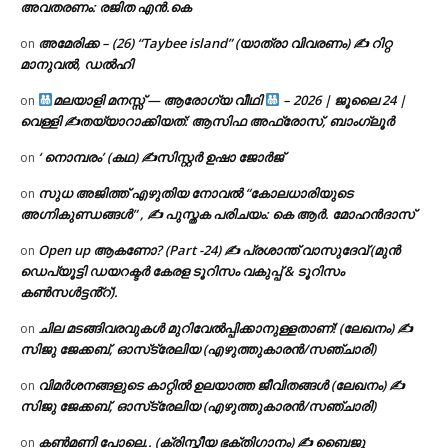
അവതരണം: രജിത എൻ.കെ
അമേരിക്ക – (26) “Taybee island” (യാത്രാ വിവരണം) ✍ റിറ്റ
on
മാനുവൽ, ഡൽഹി
മലയാളി മനസ്സ് — ആരോഗ്യ വീഥി
– 2026 | ജൂലൈ 24 |
on
വെള്ളി ✍
തയ്യാറാക്കിയത്: ആസിഫ അഫ്രോസ്, ബാംഗ്ലൂർ
‘ നൊമ്പരം’ (കഥ) ✍സിസ്റ്റർ ഉഷാ ജോർജ്
on
സുധ അജിത്ത് എഴുതിയ നോവൽ “കോലധാരിയുടെ
on
അഗ്നികുണ്ഡങ്ങള്‍” , ✍ പുസ്തക പരിചയം: കെ ആർ. മോഹൻദാസ്
Open up ആകണോ? (Part -24) ✍ പ്രശാന്ത് വാസുദേവ് (മുൻ
on
ഡെപ്യൂട്ടി ഡയറക്ടർ കേരള ടൂറിസം വകുപ്പ് & ടൂറിസം
കൺസൾട്ടൻ്റ്).
ചില മടങ്ങിവരവുകൾ മുറിവേൽപ്പിക്കാനുള്ളതാണ്! (ലേഖനം) ✍️
on
സിജു ജേക്കബ്, ഓസ്‌ട്രേലിയ (എഴുത്തുകാരൻ/സഞ്ചാരി)
വിമർശനങ്ങളുടെ കാറ്റിൽ ഉലയാത്ത ജീവിതങ്ങൾ (ലേഖനം) ✍️
on
സിജു ജേക്കബ്, ഓസ്‌ട്രേലിയ (എഴുത്തുകാരൻ/സഞ്ചാരി)
കൺമണി പോലെ.. (ക്രിസ്തീയ ഭക്തിഗാനം) ✍ ബൈജു
on