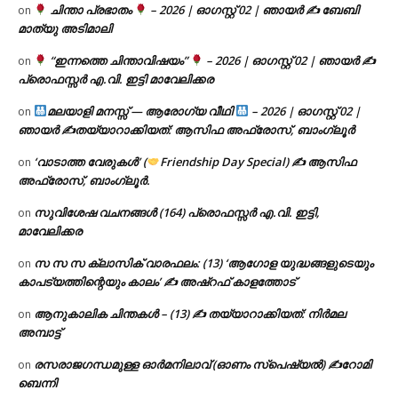
ചിന്താ പ്രഭാതം
– 2026 | ഓഗസ്റ്റ് 02 | ഞായർ ✍
ബേബി
on
മാത്യു അടിമാലി
“ഇന്നത്തെ ചിന്താവിഷയം”
– 2026 | ഓഗസ്റ്റ് 02 | ഞായർ ✍
on
പ്രൊഫസ്സർ എ.വി. ഇട്ടി മാവേലിക്കര
മലയാളി മനസ്സ് — ആരോഗ്യ വീഥി
– 2026 | ഓഗസ്റ്റ് 02 |
on
ഞായർ ✍
തയ്യാറാക്കിയത്: ആസിഫ അഫ്രോസ്, ബാംഗ്ലൂർ
‘വാടാത്ത വേരുകൾ’ (
Friendship Day Special) ✍ ആസിഫ
on
അഫ്രോസ്, ബാംഗ്ലൂർ.
സുവിശേഷ വചനങ്ങൾ (164) പ്രൊഫസ്സർ എ.വി. ഇട്ടി,
on
മാവേലിക്കര
സ സ സ ക്ലാസിക് വാരഫലം: (13) ‘ആഗോള യുദ്ധങ്ങളുടെയും
on
കാപട്യത്തിന്റെയും കാലം’ ✍ അഷ്റഫ് കാളത്തോട്
ആനുകാലിക ചിന്തകൾ – (13) ✍ തയ്യാറാക്കിയത്: നിർമല
on
അമ്പാട്ട്
രസരാജഗന്ധമുള്ള ഓർമനിലാവ് (ഓണം സ്‌പെഷ്യൽ) ✍റോമി
on
ബെന്നി