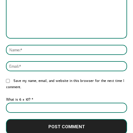
Comment:
Nam
Emai
Website:
Save my name, email, and website in this browser for the next time I
comment.
What is 6 + 10?
*