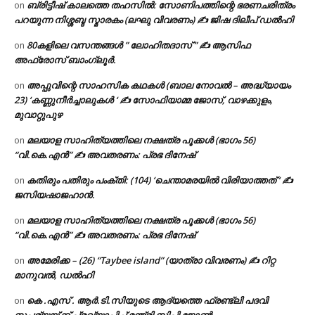
ബ്രിട്ടീഷ് കാലത്തെ തഹസിൽ: സോണിപത്തിന്റെ ഭരണചരിത്രം
on
പറയുന്ന നിശ്ശബ്ദ സ്മാരകം (ലഘു വിവരണം) ✍ ജിഷ ദിലീപ് ഡൽഹി
80കളിലെ വസന്തങ്ങൾ ” ലോഹിതദാസ് ” ✍ ആസിഫ
on
അഫ്രോസ് ബാംഗ്ലൂർ.
അപ്പുവിന്റെ സാഹസിക കഥകൾ (ബാല നോവൽ – അദ്ധ്യായം
on
23) ‘കണ്ണുനീർച്ചാലുകൾ ‘ ✍ സോഫിയാമ്മ ജോസ്, വാഴക്കുളം,
മുവാറ്റുപുഴ
മലയാള സാഹിത്യത്തിലെ നക്ഷത്ര പൂക്കൾ (ഭാഗം 56)
on
“വി.കെ.എൻ” ✍ അവതരണം: പ്രഭ ദിനേഷ്
കതിരും പതിരും പംക്തി: (104) ‘ചെന്താമരയിൽ വിരിയാത്തത് ‘ ✍
on
ജസിയഷാജഹാൻ.
മലയാള സാഹിത്യത്തിലെ നക്ഷത്ര പൂക്കൾ (ഭാഗം 56)
on
“വി.കെ.എൻ” ✍ അവതരണം: പ്രഭ ദിനേഷ്
അമേരിക്ക – (26) “Taybee island” (യാത്രാ വിവരണം) ✍ റിറ്റ
on
മാനുവൽ, ഡൽഹി
കെ .എസ് . ആർ.ടി.സിയുടെ ആദ്യത്തെ ഫ്രണ്ട്ലി പദവി
on