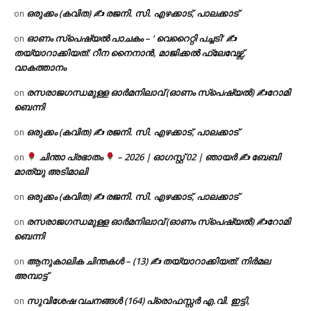
ഒരുക്കം (കവിത) ✍ രജനി. സി. എഴക്കാട്, പാലക്കാട്
on
ഓണം സ്പെഷ്യൽ പാചകം – ‘ വെറൈറ്റി പച്ചടി’ ✍
on
തയ്യാറാക്കിയത്: റീന നൈനാൻ, മാജിക്കൽ ഫ്ലേവേഴ്സ്,
വാകത്താനം
രസരാജഗന്ധമുള്ള ഓർമനിലാവ് (ഓണം സ്‌പെഷ്യൽ) ✍റോമി
on
ബെന്നി
ഒരുക്കം (കവിത) ✍ രജനി. സി. എഴക്കാട്, പാലക്കാട്
on
ചിന്താ പ്രഭാതം
– 2026 | ഓഗസ്റ്റ് 02 | ഞായർ ✍
ബേബി
on
മാത്യു അടിമാലി
ഒരുക്കം (കവിത) ✍ രജനി. സി. എഴക്കാട്, പാലക്കാട്
on
രസരാജഗന്ധമുള്ള ഓർമനിലാവ് (ഓണം സ്‌പെഷ്യൽ) ✍റോമി
on
ബെന്നി
ആനുകാലിക ചിന്തകൾ – (13) ✍ തയ്യാറാക്കിയത്: നിർമല
on
അമ്പാട്ട്
സുവിശേഷ വചനങ്ങൾ (164) പ്രൊഫസ്സർ എ.വി. ഇട്ടി,
on