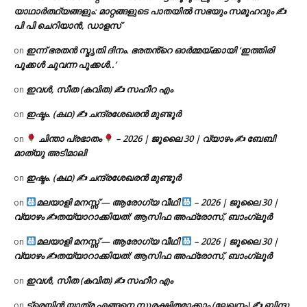
യാഥാർത്ഥ്യങ്ങളും: മാറ്റങ്ങളുടെ പാതയിൽ സഭയും സമൂഹവും ✍
പി പി ചെറിയാൻ, ഡാളസ്
ഇന്ന് ഭരതൻ സ്മൃതി ദിനം. ഭരതൻ്റെ ഓർമ്മയ്ക്കായി ‘ഇത്തിരി
on
പൂക്കൾ ചുവന്ന പൂക്കൾ..’
ഇവൾ, സീത (കവിത) ✍ സഹീറ എം
on
ഇഷ്ടം. (കഥ) ✍ ചന്ദ്രശേഖരൻ മുണ്ടൂർ
on
ചിന്താ പ്രഭാതം
– 2026 | ജൂലൈ 30 | വ്യാഴം ✍
ബേബി
on
മാത്യു അടിമാലി
ഇഷ്ടം. (കഥ) ✍ ചന്ദ്രശേഖരൻ മുണ്ടൂർ
on
മലയാളി മനസ്സ് — ആരോഗ്യ വീഥി
– 2026 | ജൂലൈ 30 |
on
വ്യാഴം ✍
തയ്യാറാക്കിയത്: ആസിഫ അഫ്രോസ്, ബാംഗ്ലൂർ
മലയാളി മനസ്സ് — ആരോഗ്യ വീഥി
– 2026 | ജൂലൈ 30 |
on
വ്യാഴം ✍
തയ്യാറാക്കിയത്: ആസിഫ അഫ്രോസ്, ബാംഗ്ലൂർ
ഇവൾ, സീത (കവിത) ✍ സഹീറ എം
on
ട്രെയിൻ യാത്ര എങ്ങനെ സുരക്ഷിതമാക്കാം (ലേഖനം) ✍ ബിന്ദു
on