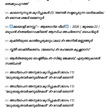
തെക്കുംപുറത്ത്
കാലാനുസൃത കുറിപ്പുകൾ (5) ‘തണൽ നഷ്ടപ്പെടുന്ന വാർദ്ധക്യം’
on
✍ സൈമ ശങ്കർ മൈസൂർ
മലയാളി മനസ്സ് — ആരോഗ്യ വീഥി
– 2026 | ജൂലൈ 22 |
on
ബുധൻ ✍
തയ്യാറാക്കിയത്: ആസിഫ അഫ്രോസ്, ബാംഗ്ലൂർ
മുക്തിയുടെ കാൽപ്പെരുമാറ്റം (കഥ) ✍ അനിൽ മണ്ണത്തൂർ
on
സ്ത്രീ ശാക്തീകരണം. (ലേഖനം) ✍ ഹേമലത കൃഷ്ണദാസ്
on
ആർദ്രതയുടെ രാഷ്ട്രീയം ✍️ സിജു ജേക്കബ്, എഴുത്തുകാരൻ
on
സഞ്ചാരി
അധ്യാപന അനുഭവ കുറിപ്പുകൾ (ഭാഗം 11)
on
“മധുരാമൃതവർഷനൂലിഴകൾ” ✍ റോമി ബെന്നി
അധ്യാപന അനുഭവ കുറിപ്പുകൾ (ഭാഗം 11)
on
“മധുരാമൃതവർഷനൂലിഴകൾ” ✍ റോമി ബെന്നി
അധ്യാപന അനുഭവ കുറിപ്പുകൾ (ഭാഗം 11)
on
“മധുരാമൃതവർഷനൂലിഴകൾ” ✍ റോമി ബെന്നി