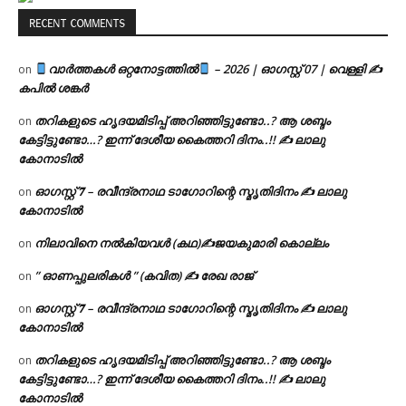
RECENT COMMENTS
വാർത്തകൾ ഒറ്റനോട്ടത്തിൽ
– 2026 | ഓഗസ്റ്റ് 07 | വെള്ളി ✍
on
കപിൽ ശങ്കർ
തറികളുടെ ഹൃദയമിടിപ്പ് അറിഞ്ഞിട്ടുണ്ടോ..? ആ ശബ്ദം
on
കേട്ടിട്ടുണ്ടോ…? ഇന്ന് ദേശീയ കൈത്തറി ദിനം..!! ✍ ലാലു
കോനാടിൽ
ഓഗസ്റ്റ് 𝟕 – രവീന്ദ്രനാഥ ടാഗോറിന്റെ സ്മൃതിദിനം ✍ ലാലു
on
കോനാടിൽ
നിലാവിനെ നൽകിയവൾ (കഥ)✍ജയകുമാരി കൊല്ലം
on
” ഓണപ്പുലരികൾ ” (കവിത) ✍ രേഖ രാജ്
on
ഓഗസ്റ്റ് 𝟕 – രവീന്ദ്രനാഥ ടാഗോറിന്റെ സ്മൃതിദിനം ✍ ലാലു
on
കോനാടിൽ
തറികളുടെ ഹൃദയമിടിപ്പ് അറിഞ്ഞിട്ടുണ്ടോ..? ആ ശബ്ദം
on
കേട്ടിട്ടുണ്ടോ…? ഇന്ന് ദേശീയ കൈത്തറി ദിനം..!! ✍ ലാലു
കോനാടിൽ