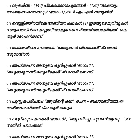
ശുഭചിന്ത – (144) പ്രകാശഗോപുരങ്ങൾ – (120) “ഭാഷയും
on
ആശയസംവേദനവും” (ഭാഗം-1) ✍പി.എം.എൻ.നമ്പൂതിരി
വെള്ളിത്തിരയിലെ അണിയറ കഥകൾ (1) ഇരയുടെ മുറിവുകൾ
on
സമൂഹത്തിന്‍റെ കണ്ണാടിയാകുമ്പോൾ ✍തയ്യാറാക്കിയത്: കെ.
ആര്‍ മോഹന്‍ദാസ്
ഓർമ്മയിലെ മുഖങ്ങൾ: “കോട്ടക്കൽ ശിവരാമൻ” ✍ അജി
on
സുരേന്ദ്രൻ
അധ്യാപന അനുഭവ കുറിപ്പുകൾ (ഭാഗം 11)
on
“മധുരാമൃതവർഷനൂലിഴകൾ” ✍ റോമി ബെന്നി
അധ്യാപന അനുഭവ കുറിപ്പുകൾ (ഭാഗം 11)
on
“മധുരാമൃതവർഷനൂലിഴകൾ” ✍ റോമി ബെന്നി
പുസ്തകപരിചയം: “മഴുവിന്റെ കഥ”, രചന – ബലാമണിയമ്മ ✍
on
തയ്യാറാക്കിയത്: ദീപ ആർ അടൂർ
പള്ളിക്കൂടം കഥകൾ (ഭാഗം 68) “ഒരു സ്വപ്നം പൂവണിയുന്നു…” ✍
on
സജി ടി. പാലക്കാട്
അധ്യാപന അനുഭവ കുറിപ്പുകൾ (ഭാഗം 11)
on