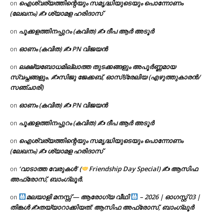
ഐശ്വര്യത്തിന്റെയും സമൃദ്ധിയുടെയും പൊന്നോണം
on
(ലേഖനം) ✍ ശ്യാമള ഹരിദാസ്
പൂക്കളത്തിനപ്പുറം (കവിത) ✍ ദീപ ആർ അടൂർ
on
ഓണം (കവിത) ✍ PN വിജയൻ
on
ലക്ഷ്യബോധമില്ലാത്ത തുടക്കങ്ങളും അപൂർണ്ണമായ
on
സ്വപ്നങ്ങളും. ✍️സിജു ജേക്കബ്, ഓസ്‌ട്രേലിയ (എഴുത്തുകാരൻ/
സഞ്ചാരി)
ഓണം (കവിത) ✍ PN വിജയൻ
on
പൂക്കളത്തിനപ്പുറം (കവിത) ✍ ദീപ ആർ അടൂർ
on
ഐശ്വര്യത്തിന്റെയും സമൃദ്ധിയുടെയും പൊന്നോണം
on
(ലേഖനം) ✍ ശ്യാമള ഹരിദാസ്
‘വാടാത്ത വേരുകൾ’ (
Friendship Day Special) ✍ ആസിഫ
on
അഫ്രോസ്, ബാംഗ്ലൂർ.
മലയാളി മനസ്സ് — ആരോഗ്യ വീഥി
– 2026 | ഓഗസ്റ്റ് 03 |
on
തിങ്കൾ ✍
തയ്യാറാക്കിയത്: ആസിഫ അഫ്രോസ്, ബാംഗ്ലൂർ