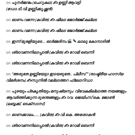
പുനർജന്മം (ചെറുകഥ) ✍ ഉണ്ണി ആവട്ടി
on
(ഡോ.ടി.വി.ഉണ്ണിക്കൃഷ്ണൻ)
ഓണം വന്നേ (കവിത) ✍ ഷീലാ ജോർജ്ജ് കല്ലട
on
ഓണം വന്നേ (കവിത) ✍ ഷീലാ ജോർജ്ജ് കല്ലട
on
ഇന്ന് മുരളിയുടെ… ഓർമ്മദിനം
ലാലു കോനാടിൽ
on
ശ്രാവണനിലാപ്പാൽ (കവിത) ✍ റോമി ബെന്നി
on
ശ്രാവണനിലാപ്പാൽ (കവിത) ✍ റോമി ബെന്നി
on
“അരുതേ ഉണ്ണിയേട്ടാ ഇടയരുതേ.. പ്ലീസ് ” (രാഷ്ട്രീയ ഹാസ്യ
on
വിമർശനം) ✍സുനിൽ വല്ലാത്തറ ഫ്ലോറിഡാ
പുഴയും പ്രകൃതിയും മനുഷ്യനും: വിവേകമില്ലാത്ത നയങ്ങളും
on
ആവർത്തിക്കുന്ന ദുരന്തങ്ങളും ✍ റവ. ജെയിംസ് കെ. ജോൺ
(ലബ്ബക്ക്, ടെക്സാസ്)
ഓണക്കാലം….. (കവിത) ✍ വി.കെ. അശോകൻ
on
ശ്രാവണനിലാപ്പാൽ (കവിത) ✍ റോമി ബെന്നി
on