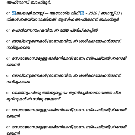
അഫ്രോസ്, ബാംഗ്ലൂർ.
മലയാളി മനസ്സ് — ആരോഗ്യ വീഥി
– 2026 | ഓഗസ്റ്റ് 03 |
on
തിങ്കൾ ✍
തയ്യാറാക്കിയത്: ആസിഫ അഫ്രോസ്, ബാംഗ്ലൂർ
പൊൻവസന്തം (കവിത) ✍ രമ്യ പ്രദീപ് കാപ്പിൽ
on
ബാല്യസ്മരണകൾ (ഓണക്കവിത) ✍ ശശികല മോഹൻദാസ്,
on
നവിമുംബൈ
രസരാജഗന്ധമുള്ള ഓർമനിലാവ് (ഓണം സ്‌പെഷ്യൽ) ✍റോമി
on
ബെന്നി
ബാല്യസ്മരണകൾ (ഓണക്കവിത) ✍ ശശികല മോഹൻദാസ്,
on
നവിമുംബൈ
വാക്കിനും പ്രവൃത്തിക്കുമപ്പുറം: തുന്നിച്ചേർക്കാനാവാത്ത ചില
on
മുറിവുകൾ ✍️ സിജു ജേക്കബ്
രസരാജഗന്ധമുള്ള ഓർമനിലാവ് (ഓണം സ്‌പെഷ്യൽ) ✍റോമി
on
ബെന്നി
രസരാജഗന്ധമുള്ള ഓർമനിലാവ് (ഓണം സ്‌പെഷ്യൽ) ✍റോമി
on
ബെന്നി