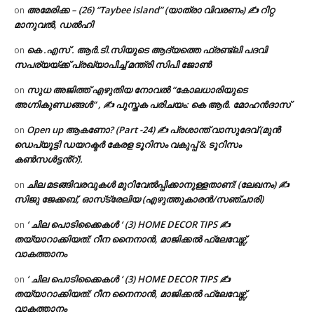
അമേരിക്ക – (26) “Taybee island” (യാത്രാ വിവരണം) ✍ റിറ്റ
on
മാനുവൽ, ഡൽഹി
കെ .എസ് . ആർ.ടി.സിയുടെ ആദ്യത്തെ ഫ്രണ്ട്ലി പദവി
on
സപര്യയ്ക്ക് പ്രഖ്യാപിച്ച് മന്ത്രി സിപി ജോൺ
സുധ അജിത്ത് എഴുതിയ നോവൽ “കോലധാരിയുടെ
on
അഗ്നികുണ്ഡങ്ങള്‍” , ✍ പുസ്തക പരിചയം: കെ ആർ. മോഹൻദാസ്
Open up ആകണോ? (Part -24) ✍ പ്രശാന്ത് വാസുദേവ് (മുൻ
on
ഡെപ്യൂട്ടി ഡയറക്ടർ കേരള ടൂറിസം വകുപ്പ് & ടൂറിസം
കൺസൾട്ടൻ്റ്).
ചില മടങ്ങിവരവുകൾ മുറിവേൽപ്പിക്കാനുള്ളതാണ്! (ലേഖനം) ✍️
on
സിജു ജേക്കബ്, ഓസ്‌ട്രേലിയ (എഴുത്തുകാരൻ/സഞ്ചാരി)
‘ ചില പൊടിക്കൈകൾ ‘ (3) HOME DECOR TIPS ✍
on
തയ്യാറാക്കിയത്: റീന നൈനാൻ, മാജിക്കൽ ഫ്ലേവേഴ്സ്,
വാകത്താനം
‘ ചില പൊടിക്കൈകൾ ‘ (3) HOME DECOR TIPS ✍
on
തയ്യാറാക്കിയത്: റീന നൈനാൻ, മാജിക്കൽ ഫ്ലേവേഴ്സ്,
വാകത്താനം