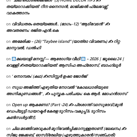
‘ ചില പൊടിക്കൈകൾ ‘ (3) HOME DECOR TIPS ✍
on
തയ്യാറാക്കിയത്: റീന നൈനാൻ, മാജിക്കൽ ഫ്ലേവേഴ്സ്,
വാകത്താനം
വിവിധതരം തെയ്യങ്ങൾ.. (ഭാഗം -12) “ആടിവേടൻ” ✍
on
അവതരണം: രജിത എൻ.കെ
അമേരിക്ക – (26) “Taybee island” (യാത്രാ വിവരണം) ✍ റിറ്റ
on
മാനുവൽ, ഡൽഹി
മലയാളി മനസ്സ് — ആരോഗ്യ വീഥി
– 2026 | ജൂലൈ 24 |
on
വെള്ളി ✍
തയ്യാറാക്കിയത്: ആസിഫ അഫ്രോസ്, ബാംഗ്ലൂർ
‘ നൊമ്പരം’ (കഥ) ✍സിസ്റ്റർ ഉഷാ ജോർജ്
on
സുധ അജിത്ത് എഴുതിയ നോവൽ “കോലധാരിയുടെ
on
അഗ്നികുണ്ഡങ്ങള്‍” , ✍ പുസ്തക പരിചയം: കെ ആർ. മോഹൻദാസ്
Open up ആകണോ? (Part -24) ✍ പ്രശാന്ത് വാസുദേവ് (മുൻ
on
ഡെപ്യൂട്ടി ഡയറക്ടർ കേരള ടൂറിസം വകുപ്പ് & ടൂറിസം
കൺസൾട്ടൻ്റ്).
ചില മടങ്ങിവരവുകൾ മുറിവേൽപ്പിക്കാനുള്ളതാണ്! (ലേഖനം) ✍️
on
സിജു ജേക്കബ്, ഓസ്‌ട്രേലിയ (എഴുത്തുകാരൻ/സഞ്ചാരി)