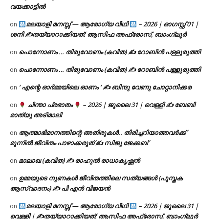
വയക്കാട്ടിൽ
മലയാളി മനസ്സ് — ആരോഗ്യ വീഥി
– 2026 | ഓഗസ്റ്റ് 01 |
on
ശനി ✍
തയ്യാറാക്കിയത്: ആസിഫ അഫ്രോസ്, ബാംഗ്ലൂർ
പൊന്നോണം … തിരുവോണം (കവിത) ✍ റോബിൻ പള്ളുരുത്തി
on
പൊന്നോണം … തിരുവോണം (കവിത) ✍ റോബിൻ പള്ളുരുത്തി
on
‘ എന്റെ ഓർമ്മയിലെ ഓണം ‘ ✍ ബിന്ദു വേണു ചോറ്റാനിക്കര
on
ചിന്താ പ്രഭാതം
– 2026 | ജൂലൈ 31 | വെള്ളി ✍
ബേബി
on
മാത്യു അടിമാലി
ആത്മാഭിമാനത്തിന്റെ അതിരുകൾ.. തിരിച്ചറിയാത്തവർക്ക്
on
മുന്നിൽ ജീവിതം പാഴാക്കരുത് ✍️ സിജു ജേക്കബ്
മാലാഖ (കവിത) ✍ രാഹുൽ രാധാകൃഷ്ണൻ
on
ഉമ്മയുടെ നുണകൾ ജീവിതത്തിലെ സത്യങ്ങൾ (പുസ്തക
on
ആസ്വാദനം) ✍ പി എൻ വിജയൻ
മലയാളി മനസ്സ് — ആരോഗ്യ വീഥി
– 2026 | ജൂലൈ 31 |
on
വെള്ളി | ✍
തയ്യാറാക്കിയത്: ആസിഫ അഫ്രോസ്, ബാംഗ്ലൂർ