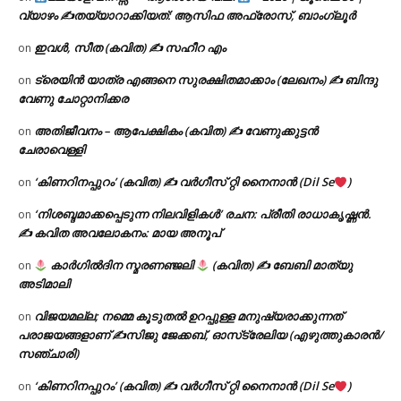
വ്യാഴം ✍
തയ്യാറാക്കിയത്: ആസിഫ അഫ്രോസ്, ബാംഗ്ലൂർ
ഇവൾ, സീത (കവിത) ✍ സഹീറ എം
on
ട്രെയിൻ യാത്ര എങ്ങനെ സുരക്ഷിതമാക്കാം (ലേഖനം) ✍ ബിന്ദു
on
വേണു ചോറ്റാനിക്കര
അതിജീവനം – ആപേക്ഷികം (കവിത) ✍ വേണുക്കുട്ടൻ
on
ചേരാവെള്ളി
‘കിണറിനപ്പുറം’ (കവിത) ✍ വർഗീസ് റ്റി നൈനാൻ (Dil Se
)
on
‘നിശബ്ദമാക്കപ്പെടുന്ന നിലവിളികൾ’ രചന: പ്രീതി രാധാകൃഷ്ണൻ.
on
✍ കവിത അവലോകനം: മായ അനൂപ്
കാർഗിൽദിന സ്മരണഞ്ജലി
(കവിത) ✍ ബേബി മാത്യു
on
അടിമാലി
വിജയമല്ല; നമ്മെ കൂടുതൽ ഉറപ്പുള്ള മനുഷ്യരാക്കുന്നത്
on
പരാജയങ്ങളാണ് ✍️സിജു ജേക്കബ്, ഓസ്‌ട്രേലിയ (എഴുത്തുകാരൻ/
സഞ്ചാരി)
‘കിണറിനപ്പുറം’ (കവിത) ✍ വർഗീസ് റ്റി നൈനാൻ (Dil Se
)
on