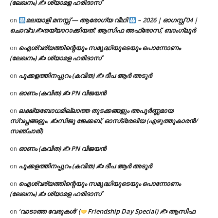
(ലേഖനം) ✍ ശ്യാമള ഹരിദാസ്
മലയാളി മനസ്സ് — ആരോഗ്യ വീഥി
– 2026 | ഓഗസ്റ്റ് 04 |
on
ചൊവ്വ ✍
തയ്യാറാക്കിയത്: ആസിഫ അഫ്രോസ്, ബാംഗ്ലൂർ
ഐശ്വര്യത്തിന്റെയും സമൃദ്ധിയുടെയും പൊന്നോണം
on
(ലേഖനം) ✍ ശ്യാമള ഹരിദാസ്
പൂക്കളത്തിനപ്പുറം (കവിത) ✍ ദീപ ആർ അടൂർ
on
ഓണം (കവിത) ✍ PN വിജയൻ
on
ലക്ഷ്യബോധമില്ലാത്ത തുടക്കങ്ങളും അപൂർണ്ണമായ
on
സ്വപ്നങ്ങളും. ✍️സിജു ജേക്കബ്, ഓസ്‌ട്രേലിയ (എഴുത്തുകാരൻ/
സഞ്ചാരി)
ഓണം (കവിത) ✍ PN വിജയൻ
on
പൂക്കളത്തിനപ്പുറം (കവിത) ✍ ദീപ ആർ അടൂർ
on
ഐശ്വര്യത്തിന്റെയും സമൃദ്ധിയുടെയും പൊന്നോണം
on
(ലേഖനം) ✍ ശ്യാമള ഹരിദാസ്
‘വാടാത്ത വേരുകൾ’ (
Friendship Day Special) ✍ ആസിഫ
on