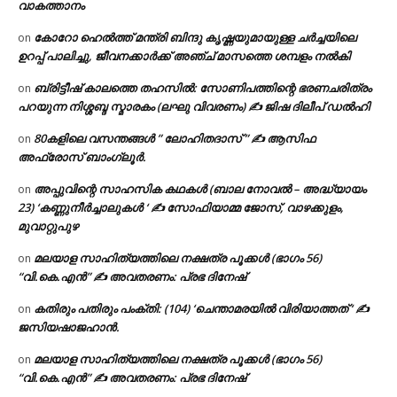
വാകത്താനം
കോറോ ഹെൽത്ത് മന്ത്രി ബിന്ദു കൃഷ്ണയുമായുള്ള ചർച്ചയിലെ
on
ഉറപ്പ് പാലിച്ചു, ജീവനക്കാർക്ക് അഞ്ച് മാസത്തെ ശമ്പളം നൽകി
ബ്രിട്ടീഷ് കാലത്തെ തഹസിൽ: സോണിപത്തിന്റെ ഭരണചരിത്രം
on
പറയുന്ന നിശ്ശബ്ദ സ്മാരകം (ലഘു വിവരണം) ✍ ജിഷ ദിലീപ് ഡൽഹി
80കളിലെ വസന്തങ്ങൾ ” ലോഹിതദാസ് ” ✍ ആസിഫ
on
അഫ്രോസ് ബാംഗ്ലൂർ.
അപ്പുവിന്റെ സാഹസിക കഥകൾ (ബാല നോവൽ – അദ്ധ്യായം
on
23) ‘കണ്ണുനീർച്ചാലുകൾ ‘ ✍ സോഫിയാമ്മ ജോസ്, വാഴക്കുളം,
മുവാറ്റുപുഴ
മലയാള സാഹിത്യത്തിലെ നക്ഷത്ര പൂക്കൾ (ഭാഗം 56)
on
“വി.കെ.എൻ” ✍ അവതരണം: പ്രഭ ദിനേഷ്
കതിരും പതിരും പംക്തി: (104) ‘ചെന്താമരയിൽ വിരിയാത്തത് ‘ ✍
on
ജസിയഷാജഹാൻ.
മലയാള സാഹിത്യത്തിലെ നക്ഷത്ര പൂക്കൾ (ഭാഗം 56)
on
“വി.കെ.എൻ” ✍ അവതരണം: പ്രഭ ദിനേഷ്