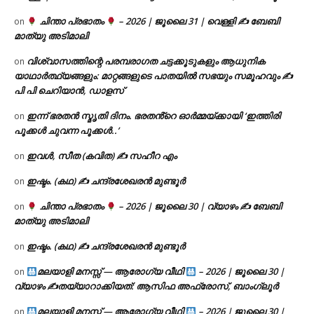
ചിന്താ പ്രഭാതം
– 2026 | ജൂലൈ 31 | വെള്ളി ✍
ബേബി
on
മാത്യു അടിമാലി
വിശ്വാസത്തിന്റെ പരമ്പരാഗത ചട്ടക്കൂടുകളും ആധുനിക
on
യാഥാർത്ഥ്യങ്ങളും: മാറ്റങ്ങളുടെ പാതയിൽ സഭയും സമൂഹവും ✍
പി പി ചെറിയാൻ, ഡാളസ്
ഇന്ന് ഭരതൻ സ്മൃതി ദിനം. ഭരതൻ്റെ ഓർമ്മയ്ക്കായി ‘ഇത്തിരി
on
പൂക്കൾ ചുവന്ന പൂക്കൾ..’
ഇവൾ, സീത (കവിത) ✍ സഹീറ എം
on
ഇഷ്ടം. (കഥ) ✍ ചന്ദ്രശേഖരൻ മുണ്ടൂർ
on
ചിന്താ പ്രഭാതം
– 2026 | ജൂലൈ 30 | വ്യാഴം ✍
ബേബി
on
മാത്യു അടിമാലി
ഇഷ്ടം. (കഥ) ✍ ചന്ദ്രശേഖരൻ മുണ്ടൂർ
on
മലയാളി മനസ്സ് — ആരോഗ്യ വീഥി
– 2026 | ജൂലൈ 30 |
on
വ്യാഴം ✍
തയ്യാറാക്കിയത്: ആസിഫ അഫ്രോസ്, ബാംഗ്ലൂർ
മലയാളി മനസ്സ് — ആരോഗ്യ വീഥി
– 2026 | ജൂലൈ 30 |
on