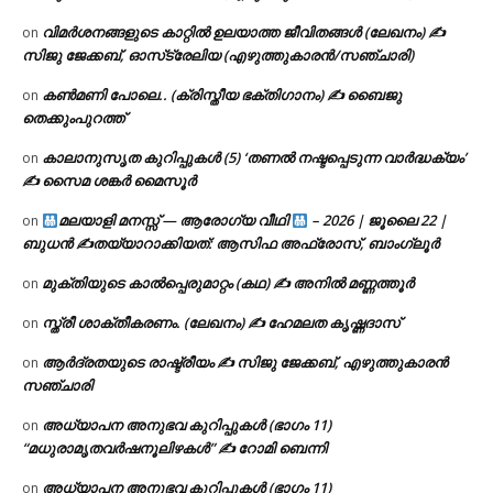
വിമർശനങ്ങളുടെ കാറ്റിൽ ഉലയാത്ത ജീവിതങ്ങൾ (ലേഖനം) ✍️
on
സിജു ജേക്കബ്, ഓസ്‌ട്രേലിയ (എഴുത്തുകാരൻ/സഞ്ചാരി)
കൺമണി പോലെ.. (ക്രിസ്തീയ ഭക്തിഗാനം) ✍ ബൈജു
on
തെക്കുംപുറത്ത്
കാലാനുസൃത കുറിപ്പുകൾ (5) ‘തണൽ നഷ്ടപ്പെടുന്ന വാർദ്ധക്യം’
on
✍ സൈമ ശങ്കർ മൈസൂർ
മലയാളി മനസ്സ് — ആരോഗ്യ വീഥി
– 2026 | ജൂലൈ 22 |
on
ബുധൻ ✍
തയ്യാറാക്കിയത്: ആസിഫ അഫ്രോസ്, ബാംഗ്ലൂർ
മുക്തിയുടെ കാൽപ്പെരുമാറ്റം (കഥ) ✍ അനിൽ മണ്ണത്തൂർ
on
സ്ത്രീ ശാക്തീകരണം. (ലേഖനം) ✍ ഹേമലത കൃഷ്ണദാസ്
on
ആർദ്രതയുടെ രാഷ്ട്രീയം ✍️ സിജു ജേക്കബ്, എഴുത്തുകാരൻ
on
സഞ്ചാരി
അധ്യാപന അനുഭവ കുറിപ്പുകൾ (ഭാഗം 11)
on
“മധുരാമൃതവർഷനൂലിഴകൾ” ✍ റോമി ബെന്നി
അധ്യാപന അനുഭവ കുറിപ്പുകൾ (ഭാഗം 11)
on