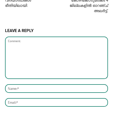
വിദ്യാർഥികൾ
കോഴിക്കോടുമടക്കം 4
ഭീതിയിലായി.
ജില്ലകളിൽ ഓറഞ്ച്
അലർട്ട്.
LEAVE A REPLY
Comment:
Nam
Emai