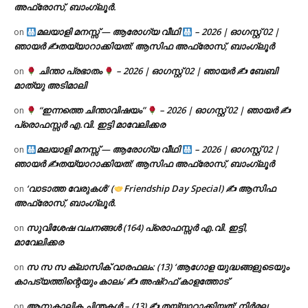
അഫ്രോസ്, ബാംഗ്ലൂർ.
മലയാളി മനസ്സ് — ആരോഗ്യ വീഥി
– 2026 | ഓഗസ്റ്റ് 02 |
on
ഞായർ ✍
തയ്യാറാക്കിയത്: ആസിഫ അഫ്രോസ്, ബാംഗ്ലൂർ
ചിന്താ പ്രഭാതം
– 2026 | ഓഗസ്റ്റ് 02 | ഞായർ ✍
ബേബി
on
മാത്യു അടിമാലി
“ഇന്നത്തെ ചിന്താവിഷയം”
– 2026 | ഓഗസ്റ്റ് 02 | ഞായർ ✍
on
പ്രൊഫസ്സർ എ.വി. ഇട്ടി മാവേലിക്കര
മലയാളി മനസ്സ് — ആരോഗ്യ വീഥി
– 2026 | ഓഗസ്റ്റ് 02 |
on
ഞായർ ✍
തയ്യാറാക്കിയത്: ആസിഫ അഫ്രോസ്, ബാംഗ്ലൂർ
‘വാടാത്ത വേരുകൾ’ (
Friendship Day Special) ✍ ആസിഫ
on
അഫ്രോസ്, ബാംഗ്ലൂർ.
സുവിശേഷ വചനങ്ങൾ (164) പ്രൊഫസ്സർ എ.വി. ഇട്ടി,
on
മാവേലിക്കര
സ സ സ ക്ലാസിക് വാരഫലം: (13) ‘ആഗോള യുദ്ധങ്ങളുടെയും
on
കാപട്യത്തിന്റെയും കാലം’ ✍ അഷ്റഫ് കാളത്തോട്
ആനുകാലിക ചിന്തകൾ – (13) ✍ തയ്യാറാക്കിയത്: നിർമല
on