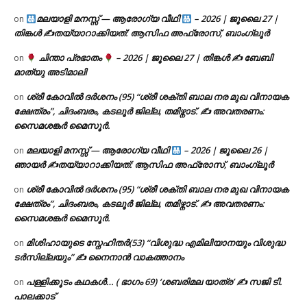
മലയാളി മനസ്സ് — ആരോഗ്യ വീഥി
– 2026 | ജൂലൈ 27 |
on
തിങ്കൾ ✍
തയ്യാറാക്കിയത്: ആസിഫ അഫ്രോസ്, ബാംഗ്ലൂർ
ചിന്താ പ്രഭാതം
– 2026 | ജൂലൈ 27 | തിങ്കൾ ✍
ബേബി
on
മാത്യു അടിമാലി
ശ്രീ കോവിൽ ദർശനം (95) “ശ്രീ ശക്തി ബാല നര മുഖ വിനായക
on
ക്ഷേത്രം”, ചിദംബരം, കടലൂർ ജില്ല, തമിഴ്നാട്. ✍ അവതരണം:
സൈമശങ്കർ മൈസൂർ.
മലയാളി മനസ്സ് — ആരോഗ്യ വീഥി
– 2026 | ജൂലൈ 26 |
on
ഞായർ ✍
തയ്യാറാക്കിയത്: ആസിഫ അഫ്രോസ്, ബാംഗ്ലൂർ
ശ്രീ കോവിൽ ദർശനം (95) “ശ്രീ ശക്തി ബാല നര മുഖ വിനായക
on
ക്ഷേത്രം”, ചിദംബരം, കടലൂർ ജില്ല, തമിഴ്നാട്. ✍ അവതരണം:
സൈമശങ്കർ മൈസൂർ.
മിശിഹായുടെ സ്നേഹിതർ(53) “വിശുദ്ധ എമിലിയാനയും വിശുദ്ധ
on
ടര്‍സില്ലയും” ✍ നൈനാൻ വാകത്താനം
പള്ളിക്കൂടം കഥകൾ… ( ഭാഗം 69) ‘ശബരിമല യാത്ര’ ✍ സജി ടി.
on
പാലക്കാട്