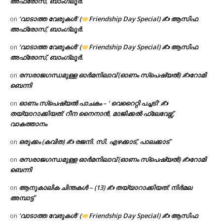
അഫ്രോസ്, ബാംഗ്ലൂർ.
‘വാടാത്ത വേരുകൾ’ (
Friendship Day Special) ✍ ആസിഫ
on
അഫ്രോസ്, ബാംഗ്ലൂർ.
‘വാടാത്ത വേരുകൾ’ (
Friendship Day Special) ✍ ആസിഫ
on
അഫ്രോസ്, ബാംഗ്ലൂർ.
രസരാജഗന്ധമുള്ള ഓർമനിലാവ് (ഓണം സ്‌പെഷ്യൽ) ✍റോമി
on
ബെന്നി
ഓണം സ്പെഷ്യൽ പാചകം – ‘ വെറൈറ്റി പച്ചടി’ ✍
on
തയ്യാറാക്കിയത്: റീന നൈനാൻ, മാജിക്കൽ ഫ്ലേവേഴ്സ്,
വാകത്താനം
ഒരുക്കം (കവിത) ✍ രജനി. സി. എഴക്കാട്, പാലക്കാട്
on
രസരാജഗന്ധമുള്ള ഓർമനിലാവ് (ഓണം സ്‌പെഷ്യൽ) ✍റോമി
on
ബെന്നി
ആനുകാലിക ചിന്തകൾ – (13) ✍ തയ്യാറാക്കിയത്: നിർമല
on
അമ്പാട്ട്
‘വാടാത്ത വേരുകൾ’ (
Friendship Day Special) ✍ ആസിഫ
on