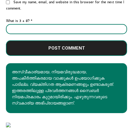
Website:
Save my name, email, and website in this browser for the next time I
comment.
What is 3 + 8?
*
അസ്വീകാര്യമായ, നിയമവിരുദ്ധമായ,
അപകീര്‍ത്തികരമായ വാക്കുകൾ ഉപയോഗിക്കുക
പാടില്ല. വ്യക്തിഗത ആക്രമണങ്ങളും ഉണ്ടാകരുത്.
ഇത്തരത്തിലുള്ള പ്രവർത്തനങ്ങൾ സൈബർ
നിയമപ്രകാരം കുറ്റമായിരിക്കും. എഴുതുന്നവരുടെ
സ്വകാര്യ അഭിപ്രായങ്ങളാണ്.