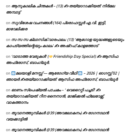
ആനുകാലിക ചിന്തകൾ – (13) ✍ തയ്യാറാക്കിയത്: നിർമല
on
അമ്പാട്ട്
സുവിശേഷ വചനങ്ങൾ (164) പ്രൊഫസ്സർ എ.വി. ഇട്ടി,
on
മാവേലിക്കര
സ സ സ ക്ലാസിക് വാരഫലം: (13) ‘ആഗോള യുദ്ധങ്ങളുടെയും
on
കാപട്യത്തിന്റെയും കാലം’ ✍ അഷ്റഫ് കാളത്തോട്
‘വാടാത്ത വേരുകൾ’ (
Friendship Day Special) ✍ ആസിഫ
on
അഫ്രോസ്, ബാംഗ്ലൂർ.
മലയാളി മനസ്സ് — ആരോഗ്യ വീഥി
– 2026 | ഓഗസ്റ്റ് 02 |
on
ഞായർ ✍
തയ്യാറാക്കിയത്: ആസിഫ അഫ്രോസ്, ബാംഗ്ലൂർ
ഓണം സ്പെഷ്യൽ പാചകം – ‘ വെറൈറ്റി പച്ചടി’ ✍
on
തയ്യാറാക്കിയത്: റീന നൈനാൻ, മാജിക്കൽ ഫ്ലേവേഴ്സ്,
വാകത്താനം
തൂവാനത്തുമ്പികൾ @39 (അവലോകനം) ✍ രാഗനാഥൻ
on
വയക്കാട്ടിൽ
തൂവാനത്തുമ്പികൾ @39 (അവലോകനം) ✍ രാഗനാഥൻ
on