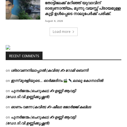
തോട്ടിലേക്ക് മറിഞ്ഞ് യുവാവിന്
ദാരുണാന്ത്യം; മൂന്നു വയസ്സ് പ്രായമുള്ള
കുട്ടി ഉൾപ്പെടെ നാലുപേർക്ക് പരിക്ക്.
August 6, 2026
Load more
RECENT COMMENTS
ശ്രാവണനിലാപ്പാൽ (കവിത) ✍ റോമി ബെന്നി
on
ഇന്ന് മുരളിയുടെ… ഓർമ്മദിനം
ലാലു കോനാടിൽ
on
പുനർജന്മം (ചെറുകഥ) ✍ ഉണ്ണി ആവട്ടി
on
(ഡോ.ടി.വി.ഉണ്ണിക്കൃഷ്ണൻ)
ഓണം വന്നേ (കവിത) ✍ ഷീലാ ജോർജ്ജ് കല്ലട
on
പുനർജന്മം (ചെറുകഥ) ✍ ഉണ്ണി ആവട്ടി
on
(ഡോ.ടി.വി.ഉണ്ണിക്കൃഷ്ണൻ)