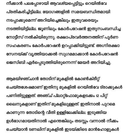
നീക്കാൻ പലപ്പോഴായി ആവശ്യപ്പെട്ടിട്ടും റെയില്‍വേ
പ്രതികരിച്ചിട്ടില്ല. യോ​ഗങ്ങളിൽ സമയബന്ധിതമായി
നടപ്പാക്കുമെന്ന് അറിയിച്ചെങ്കിലും ഇതുവരെയും
നടത്തിയിട്ടില്ല. ജൂണിലും കോർപറേഷൻ‌ ഇതുസംബന്ധിച്ച
നോട്ടീസ് നൽകിയിരുന്നു. രക്ഷാപ്രവർത്തനത്തിന് പൂർണ
സഹകരണം കോർപറേഷൻ ഉറപ്പാക്കിയിട്ടുണ്ട്. അ​ഗ്നിരക്ഷാ
സേനയ്ക്ക് വൃത്തിയാക്കൽ സു​ഗമമാക്കാൻ കോർപറേഷൻ
ജെസിബി ഏർപ്പെടുത്തിയിരുന്നെന്ന് മേയർ അറിയിച്ചു.
ആമയിഴഞ്ചാൻ തോടിന് മുകളിൽ കോൺക്രീറ്റ്
ചെയ്തശേഷമാണ് ഇതിനു മുകളിൽ റെയിൽവേ ട്രാക്കുകൾ
പണിതിട്ടുള്ളത്. അഞ്ച് പ്ലാറ്റ്‌ഫോമുകളടക്കം 12 പിറ്റ്
ലൈനുകളാണ് ഇതിന് മുകളിലുള്ളത്. ഇതിനാൽ പുറമെ
കാണുന്ന തോടിന്റെ വീതി ഉള്ളിലേക്കില്ല. ഇടുങ്ങിയ
ഉൾഭാഗമായതിനാൽ എന്തെങ്കിലും തടസ്സം വന്നാൽ നീക്കം
ചെയ്യാൻ ടണലിന് മുകളിൽ ഇടയ്‌ക്കിടെ മാൻഹോളുകൾ