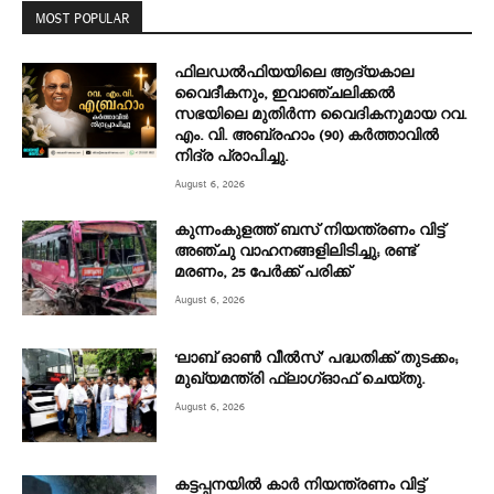
MOST POPULAR
ഫിലഡൽഫിയയിലെ ആദ്യകാല
വൈദീകനും, ഇവാഞ്ചലിക്കൽ
സഭയിലെ മുതിർന്ന വൈദികനുമായ റവ.
എം. വി. അബ്രഹാം (90) കർത്താവിൽ
നിദ്ര പ്രാപിച്ചു.
August 6, 2026
കുന്നംകുളത്ത് ബസ് നിയന്ത്രണം വിട്ട്
അഞ്ചു വാഹനങ്ങളിലിടിച്ചു; രണ്ട്
മരണം, 25 പേർക്ക് പരിക്ക്
August 6, 2026
‘ലാബ് ഓൺ വീൽസ്’ പദ്ധതിക്ക് തുടക്കം;
മുഖ്യമന്ത്രി ഫ്ലാഗ്ഓഫ് ചെയ്തു.
August 6, 2026
കട്ടപ്പനയിൽ കാർ നിയന്ത്രണം വിട്ട്