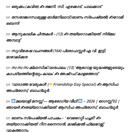
ഒരുക്കം (കവിത) ✍ രജനി. സി. എഴക്കാട്, പാലക്കാട്
on
രസരാജഗന്ധമുള്ള ഓർമനിലാവ് (ഓണം സ്‌പെഷ്യൽ) ✍റോമി
on
ബെന്നി
ആനുകാലിക ചിന്തകൾ – (13) ✍ തയ്യാറാക്കിയത്: നിർമല
on
അമ്പാട്ട്
സുവിശേഷ വചനങ്ങൾ (164) പ്രൊഫസ്സർ എ.വി. ഇട്ടി,
on
മാവേലിക്കര
സ സ സ ക്ലാസിക് വാരഫലം: (13) ‘ആഗോള യുദ്ധങ്ങളുടെയും
on
കാപട്യത്തിന്റെയും കാലം’ ✍ അഷ്റഫ് കാളത്തോട്
‘വാടാത്ത വേരുകൾ’ (
Friendship Day Special) ✍ ആസിഫ
on
അഫ്രോസ്, ബാംഗ്ലൂർ.
മലയാളി മനസ്സ് — ആരോഗ്യ വീഥി
– 2026 | ഓഗസ്റ്റ് 02 |
on
ഞായർ ✍
തയ്യാറാക്കിയത്: ആസിഫ അഫ്രോസ്, ബാംഗ്ലൂർ
ഓണം സ്പെഷ്യൽ പാചകം – ‘ വെറൈറ്റി പച്ചടി’ ✍
on
തയ്യാറാക്കിയത്: റീന നൈനാൻ, മാജിക്കൽ ഫ്ലേവേഴ്സ്,
വാകത്താനം