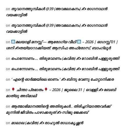
തൂവാനത്തുമ്പികൾ @39 (അവലോകനം) ✍ രാഗനാഥൻ
on
വയക്കാട്ടിൽ
തൂവാനത്തുമ്പികൾ @39 (അവലോകനം) ✍ രാഗനാഥൻ
on
വയക്കാട്ടിൽ
മലയാളി മനസ്സ് — ആരോഗ്യ വീഥി
– 2026 | ഓഗസ്റ്റ് 01 |
on
ശനി ✍
തയ്യാറാക്കിയത്: ആസിഫ അഫ്രോസ്, ബാംഗ്ലൂർ
പൊന്നോണം … തിരുവോണം (കവിത) ✍ റോബിൻ പള്ളുരുത്തി
on
പൊന്നോണം … തിരുവോണം (കവിത) ✍ റോബിൻ പള്ളുരുത്തി
on
‘ എന്റെ ഓർമ്മയിലെ ഓണം ‘ ✍ ബിന്ദു വേണു ചോറ്റാനിക്കര
on
ചിന്താ പ്രഭാതം
– 2026 | ജൂലൈ 31 | വെള്ളി ✍
ബേബി
on
മാത്യു അടിമാലി
ആത്മാഭിമാനത്തിന്റെ അതിരുകൾ.. തിരിച്ചറിയാത്തവർക്ക്
on
മുന്നിൽ ജീവിതം പാഴാക്കരുത് ✍️ സിജു ജേക്കബ്
മാലാഖ (കവിത) ✍ രാഹുൽ രാധാകൃഷ്ണൻ
on