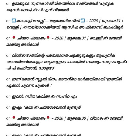
ഉമ്മയുടെ നുണകൾ ജീവിതത്തിലെ സത്യങ്ങൾ (പുസ്തക
on
ആസ്വാദനം) ✍ പി എൻ വിജയൻ
മലയാളി മനസ്സ് — ആരോഗ്യ വീഥി
– 2026 | ജൂലൈ 31 |
on
വെള്ളി | ✍
തയ്യാറാക്കിയത്: ആസിഫ അഫ്രോസ്, ബാംഗ്ലൂർ
ചിന്താ പ്രഭാതം
– 2026 | ജൂലൈ 31 | വെള്ളി ✍
ബേബി
on
മാത്യു അടിമാലി
വിശ്വാസത്തിന്റെ പരമ്പരാഗത ചട്ടക്കൂടുകളും ആധുനിക
on
യാഥാർത്ഥ്യങ്ങളും: മാറ്റങ്ങളുടെ പാതയിൽ സഭയും സമൂഹവും ✍
പി പി ചെറിയാൻ, ഡാളസ്
ഇന്ന് ഭരതൻ സ്മൃതി ദിനം. ഭരതൻ്റെ ഓർമ്മയ്ക്കായി ‘ഇത്തിരി
on
പൂക്കൾ ചുവന്ന പൂക്കൾ..’
ഇവൾ, സീത (കവിത) ✍ സഹീറ എം
on
ഇഷ്ടം. (കഥ) ✍ ചന്ദ്രശേഖരൻ മുണ്ടൂർ
on
ചിന്താ പ്രഭാതം
– 2026 | ജൂലൈ 30 | വ്യാഴം ✍
ബേബി
on
മാത്യു അടിമാലി
ഇഷ്ടം. (കഥ) ✍ ചന്ദ്രശേഖരൻ മുണ്ടൂർ
on