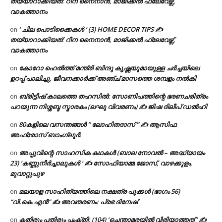
തയ്യാറാക്കിയത്: റീന നൈനാൻ, മാജിക്കൽ ഫ്ലേവേഴ്സ്,
വാകത്താനം
‘ ചില പൊടിക്കൈകൾ ‘ (3) HOME DECOR TIPS ✍
on
തയ്യാറാക്കിയത്: റീന നൈനാൻ, മാജിക്കൽ ഫ്ലേവേഴ്സ്,
വാകത്താനം
കോറോ ഹെൽത്ത് മന്ത്രി ബിന്ദു കൃഷ്ണയുമായുള്ള ചർച്ചയിലെ
on
ഉറപ്പ് പാലിച്ചു, ജീവനക്കാർക്ക് അഞ്ച് മാസത്തെ ശമ്പളം നൽകി
ബ്രിട്ടീഷ് കാലത്തെ തഹസിൽ: സോണിപത്തിന്റെ ഭരണചരിത്രം
on
പറയുന്ന നിശ്ശബ്ദ സ്മാരകം (ലഘു വിവരണം) ✍ ജിഷ ദിലീപ് ഡൽഹി
80കളിലെ വസന്തങ്ങൾ ” ലോഹിതദാസ് ” ✍ ആസിഫ
on
അഫ്രോസ് ബാംഗ്ലൂർ.
അപ്പുവിന്റെ സാഹസിക കഥകൾ (ബാല നോവൽ – അദ്ധ്യായം
on
23) ‘കണ്ണുനീർച്ചാലുകൾ ‘ ✍ സോഫിയാമ്മ ജോസ്, വാഴക്കുളം,
മുവാറ്റുപുഴ
മലയാള സാഹിത്യത്തിലെ നക്ഷത്ര പൂക്കൾ (ഭാഗം 56)
on
“വി.കെ.എൻ” ✍ അവതരണം: പ്രഭ ദിനേഷ്
കതിരും പതിരും പംക്തി: (104) ‘ചെന്താമരയിൽ വിരിയാത്തത് ‘ ✍
on