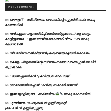
RECENT COMMENTS
ഓഗസ്റ്റ് 𝟕 – രവീന്ദ്രനാഥ ടാഗോറിന്റെ സ്മൃതിദിനം ✍ ലാലു
on
കോനാടിൽ
തറികളുടെ ഹൃദയമിടിപ്പ് അറിഞ്ഞിട്ടുണ്ടോ..? ആ ശബ്ദം
on
കേട്ടിട്ടുണ്ടോ…? ഇന്ന് ദേശീയ കൈത്തറി ദിനം..!! ✍ ലാലു
കോനാടിൽ
നിലാവിനെ നൽകിയവൾ (കഥ)✍ജയകുമാരി കൊല്ലം
on
കേരളം പ്രളയത്തിന്റെ സ്വന്തം നാടോ ? ✍️അഫ്സൽ ബഷീർ
on
തൃക്കോമല
” ഓണപ്പുലരികൾ ” (കവിത) ✍ രേഖ രാജ്
on
ശ്രാവണനിലാപ്പാൽ (കവിത) ✍ റോമി ബെന്നി
on
ഇന്ന് മുരളിയുടെ… ഓർമ്മദിനം
ലാലു കോനാടിൽ
on
പുനർജന്മം (ചെറുകഥ) ✍ ഉണ്ണി ആവട്ടി
on
(ഡോ.ടി.വി.ഉണ്ണിക്കൃഷ്ണൻ)