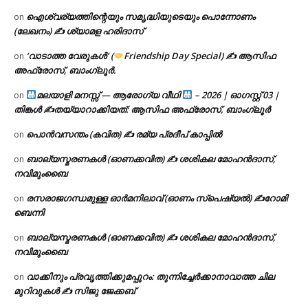
ഐശ്വര്യത്തിന്റെയും സമൃദ്ധിയുടെയും പൊന്നോണം
on
(ലേഖനം) ✍ ശ്യാമള ഹരിദാസ്
‘വാടാത്ത വേരുകൾ’ (
Friendship Day Special) ✍ ആസിഫ
on
അഫ്രോസ്, ബാംഗ്ലൂർ.
മലയാളി മനസ്സ് — ആരോഗ്യ വീഥി
– 2026 | ഓഗസ്റ്റ് 03 |
on
തിങ്കൾ ✍
തയ്യാറാക്കിയത്: ആസിഫ അഫ്രോസ്, ബാംഗ്ലൂർ
പൊൻവസന്തം (കവിത) ✍ രമ്യ പ്രദീപ് കാപ്പിൽ
on
ബാല്യസ്മരണകൾ (ഓണക്കവിത) ✍ ശശികല മോഹൻദാസ്,
on
നവിമുംബൈ
രസരാജഗന്ധമുള്ള ഓർമനിലാവ് (ഓണം സ്‌പെഷ്യൽ) ✍റോമി
on
ബെന്നി
ബാല്യസ്മരണകൾ (ഓണക്കവിത) ✍ ശശികല മോഹൻദാസ്,
on
നവിമുംബൈ
വാക്കിനും പ്രവൃത്തിക്കുമപ്പുറം: തുന്നിച്ചേർക്കാനാവാത്ത ചില
on
മുറിവുകൾ ✍️ സിജു ജേക്കബ്