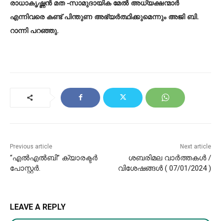
രാധാകൃഷ്ണൻ മത -സാമുദായിക മേൽ അധ്യക്ഷന്മാർ
എന്നിവരെ കണ്ട് പിന്തുണ അഭ്യർത്ഥിക്കുമെന്നും അജി ബി.
റാന്നി പറഞ്ഞു.
Previous article
Next article
“എൽഎൽബി” ക്യാരക്ടർ
ശബരിമല വാര്‍ത്തകള്‍ /
പോസ്റ്റർ.
വിശേഷങ്ങള്‍ ( 07/01/2024 )
LEAVE A REPLY