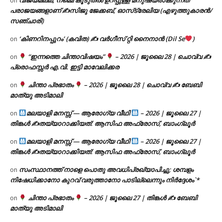
വിജയമല്ല; നമ്മെ കൂടുതൽ ഉറപ്പുള്ള മനുഷ്യരാക്കുന്നത്
on
പരാജയങ്ങളാണ് ✍️സിജു ജേക്കബ്, ഓസ്‌ട്രേലിയ (എഴുത്തുകാരൻ/
സഞ്ചാരി)
‘കിണറിനപ്പുറം’ (കവിത) ✍ വർഗീസ് റ്റി നൈനാൻ (Dil Se
)
on
“ഇന്നത്തെ ചിന്താവിഷയം”
– 2026 | ജൂലൈ 28 | ചൊവ്വ ✍
on
പ്രൊഫസ്സർ എ.വി. ഇട്ടി മാവേലിക്കര
ചിന്താ പ്രഭാതം
– 2026 | ജൂലൈ 28 | ചൊവ്വ ✍
ബേബി
on
മാത്യു അടിമാലി
മലയാളി മനസ്സ് — ആരോഗ്യ വീഥി
– 2026 | ജൂലൈ 27 |
on
തിങ്കൾ ✍
തയ്യാറാക്കിയത്: ആസിഫ അഫ്രോസ്, ബാംഗ്ലൂർ
മലയാളി മനസ്സ് — ആരോഗ്യ വീഥി
– 2026 | ജൂലൈ 27 |
on
തിങ്കൾ ✍
തയ്യാറാക്കിയത്: ആസിഫ അഫ്രോസ്, ബാംഗ്ലൂർ
സംസ്ഥാനത്ത് നാളെ പൊതു അവധിപ്രഖ്യാപിച്ചു; ശമ്പളം
on
നിഷേധിക്കാനോ കുറവ് വരുത്താനോ പാടില്ലെന്നും നിർദ്ദേശം`*
ചിന്താ പ്രഭാതം
– 2026 | ജൂലൈ 27 | തിങ്കൾ ✍
ബേബി
on
മാത്യു അടിമാലി