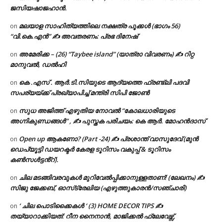
ജസിയഷാജഹാൻ.
മലയാള സാഹിത്യത്തിലെ നക്ഷത്ര പൂക്കൾ (ഭാഗം 56)
on
“വി.കെ.എൻ” ✍ അവതരണം: പ്രഭ ദിനേഷ്
അമേരിക്ക – (26) “Taybee island” (യാത്രാ വിവരണം) ✍ റിറ്റ
on
മാനുവൽ, ഡൽഹി
കെ .എസ് . ആർ.ടി.സിയുടെ ആദ്യത്തെ ഫ്രണ്ട്ലി പദവി
on
സപര്യയ്ക്ക് പ്രഖ്യാപിച്ച് മന്ത്രി സിപി ജോൺ
സുധ അജിത്ത് എഴുതിയ നോവൽ “കോലധാരിയുടെ
on
അഗ്നികുണ്ഡങ്ങള്‍” , ✍ പുസ്തക പരിചയം: കെ ആർ. മോഹൻദാസ്
Open up ആകണോ? (Part -24) ✍ പ്രശാന്ത് വാസുദേവ് (മുൻ
on
ഡെപ്യൂട്ടി ഡയറക്ടർ കേരള ടൂറിസം വകുപ്പ് & ടൂറിസം
കൺസൾട്ടൻ്റ്).
ചില മടങ്ങിവരവുകൾ മുറിവേൽപ്പിക്കാനുള്ളതാണ്! (ലേഖനം) ✍️
on
സിജു ജേക്കബ്, ഓസ്‌ട്രേലിയ (എഴുത്തുകാരൻ/സഞ്ചാരി)
‘ ചില പൊടിക്കൈകൾ ‘ (3) HOME DECOR TIPS ✍
on
തയ്യാറാക്കിയത്: റീന നൈനാൻ, മാജിക്കൽ ഫ്ലേവേഴ്സ്,