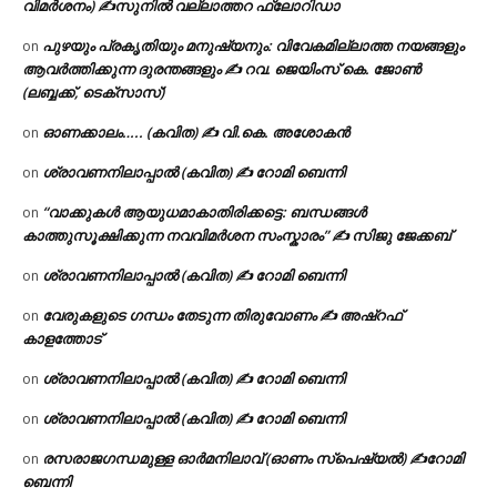
വിമർശനം) ✍സുനിൽ വല്ലാത്തറ ഫ്ലോറിഡാ
പുഴയും പ്രകൃതിയും മനുഷ്യനും: വിവേകമില്ലാത്ത നയങ്ങളും
on
ആവർത്തിക്കുന്ന ദുരന്തങ്ങളും ✍ റവ. ജെയിംസ് കെ. ജോൺ
(ലബ്ബക്ക്, ടെക്സാസ്)
ഓണക്കാലം….. (കവിത) ✍ വി.കെ. അശോകൻ
on
ശ്രാവണനിലാപ്പാൽ (കവിത) ✍ റോമി ബെന്നി
on
“വാക്കുകൾ ആയുധമാകാതിരിക്കട്ടെ: ബന്ധങ്ങൾ
on
കാത്തുസൂക്ഷിക്കുന്ന നവവിമർശന സംസ്കാരം” ✍️ സിജു ജേക്കബ്
ശ്രാവണനിലാപ്പാൽ (കവിത) ✍ റോമി ബെന്നി
on
വേരുകളുടെ ഗന്ധം തേടുന്ന തിരുവോണം ✍ അഷ്റഫ്
on
കാളത്തോട്
ശ്രാവണനിലാപ്പാൽ (കവിത) ✍ റോമി ബെന്നി
on
ശ്രാവണനിലാപ്പാൽ (കവിത) ✍ റോമി ബെന്നി
on
രസരാജഗന്ധമുള്ള ഓർമനിലാവ് (ഓണം സ്‌പെഷ്യൽ) ✍റോമി
on
ബെന്നി