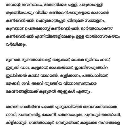
ദേവന്റെ ജന്മസ്ഥലം, മഞ്ഞനിക്കര പള്ളി, പരുമലപള്ളി
തുടങ്ങിയവയും വിവിധ കൺവെൻഷനുകളായ മാരാമൺ
കൺവെൻഷൻ, ചെറുകോൽപ്പുഴ ഹിന്ദുമത സമ്മേളനം,
കുമ്പനാട് പെന്തക്കോസ്ത് കൺവെൻഷൻ, ഓർത്തഡോക്സ്
കൺവെൻഷൻ എന്നിവിടങ്ങളിലേക്കും ഉള്ള യാത്രാസൗകര്യം
വർദ്ധിക്കും.
മൂന്നാർ, ഭൂതത്താൻകെട്ട്, തട്ടേക്കാട്, മലങ്കര ടൂറിസം ഹബ്,
ഇടുക്കി ഡാം, കുളമാവ്, രാമക്കൽമേട്, ഇലവീഴാപൂഞ്ചിറ,
ഇല്ലിക്കൽ കല്ല്, വാഗമൺ, കുട്ടിക്കാനം, പഞ്ചാലിമേട്,
തേക്കടി, ഗവി, അടവി തുടങ്ങിയ വിനോദസഞ്ചാര
കേന്ദ്രങ്ങളിലേക്ക് കൂടുതൽ ആളുകൾ എത്തും .
ശബരി റെയിൽവേ പദ്ധതി എരുമേലിയിൽ അവസാനിക്കാതെ
റാന്നി, പത്തനംതിട്ട, കോന്നി, പത്തനാപുരം, പുനലൂർ,അഞ്ചൽ,
കിളിമാനൂർ, വെഞ്ഞാറമൂട്, നെടുമങ്ങാട്, കാട്ടാക്കട നഗരങ്ങളെ