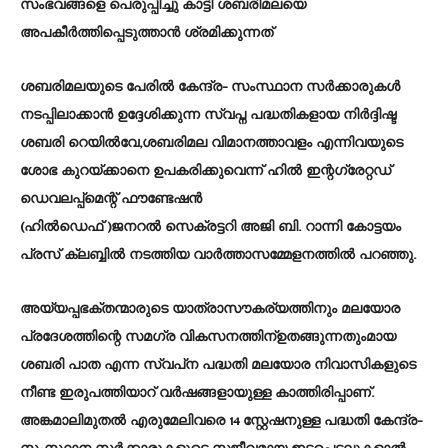
സംഭവങ്ങളെ പെരുപ്പിച്ചു കാട്ടി ശബരിമലയെ
അപകീർത്തിപ്പെടുത്താൻ ശ്രമിക്കുന്നത്
ശബരിമലയുടെ പേരിൽ കേന്ദ്ര- സംസ്ഥാന സർക്കാരുകൾ
നടപ്പിലാക്കാൻ ഉദ്ദേശിക്കുന്ന സ്വപ്ന പദ്ധതികളായ നിർദ്ദിഷ്ട
ശബരി റെയിൽവേ,ശബരിമല വിമാനത്താവളം എന്നിവയുടെ
ശോഭ കുറയ്ക്കാനെ ഉപകരിക്കുവെന്ന് ഹിൽ ഇന്റഗ്രേറ്റഡ്
ഡെവലപ്പ്മെന്റ് ഫൗണ്ടേഷൻ
(ഹിൽഡെഫ് )ജനറൽ സെക്രട്ടറി അജി ബി. റാന്നി കോട്ടയം
പ്രസ് ക്ലബ്ബിൽ നടത്തിയ വാർത്താസമ്മേളനത്തിൽ പറഞ്ഞു.
അയ്യപ്പഭക്തന്മാരുടെ യാത്രാസൗകര്യത്തിനും മലയോര
പ്രദേശത്തിന്റെ സമഗ്ര വികസനത്തിന്ഉതങ്ങുന്നതുംമായ
ശബരി പാത എന്ന സ്വപ്‌ന പദ്ധതി മലയോര നിവാസികളുടെ
നീണ്ട ഇരുപത്തിയാറ് വര്‍ഷങ്ങളായുള്ള കാത്തിരിപ്പാണ്.
അങ്കമാലിമുതല്‍ എരുമേലിവരെ 14 സ്റ്റേഷനുള്ള പദ്ധതി കേന്ദ്ര-