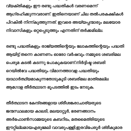
വ്യക്തികളും ഈ രണ്ടു പദ്ധതികൾ വരണമെന്ന്
ആഗ്രഹിക്കുന്നവരാണ്. ഇതിനെയാണ് ചില തൽപരകക്ഷികൾ
പിറകിൽ നിന്ന്കുത്തുന്നത്. ഇവരെ അയ്യപ്പന്മാരും മലയോര
നിവാസികളും ഒറ്റപ്പെടുത്തും എന്നതിന് തർക്കമില്ല.
രണ്ടു പദ്ധതികളും രാജ്യത്തിന്റെയും ലോകത്തിന്റെയും പദ്ധതി
ആയിട്ട് തന്നെ കാണണം ഓരോ വർഷവും നമ്മുടെ ശബരിമല
പെരുമ കടൽ കടന്നു പോകുകയാണ്.നിർദ്ദിഷ്ട ശബരി
റെയിൽവേ പദ്ധതിയും വിമാനത്താവള പദ്ധതിയും
യാഥാർത്ഥ്യമാകുന്നതോടുകൂടി ശബരിമല മാത്രമല്ല
ആഗോള തീർത്ഥാടന ഭൂപടത്തിൽ ഇടം നേടുക.
തീർത്ഥാടന കേന്ദ്രങ്ങളായ ശ്രീശങ്കരാചാര്യരുടെ
ജന്മസ്ഥലമായ കാലടി, മലയാറ്റൂർ, ഭരണങ്ങാനം
അർഫോൺസാമ്മയുടെ കബറിടം, മതമൈത്രിയുടെ
ഈറ്റില്ലമായഎരുമേലി വാവരുപള്ളി,ഇരവിപേരൂർ ശ്രീകുമാര