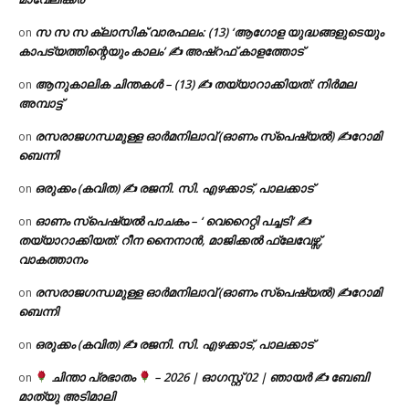
സ സ സ ക്ലാസിക് വാരഫലം: (13) ‘ആഗോള യുദ്ധങ്ങളുടെയും
on
കാപട്യത്തിന്റെയും കാലം’ ✍ അഷ്റഫ് കാളത്തോട്
ആനുകാലിക ചിന്തകൾ – (13) ✍ തയ്യാറാക്കിയത്: നിർമല
on
അമ്പാട്ട്
രസരാജഗന്ധമുള്ള ഓർമനിലാവ് (ഓണം സ്‌പെഷ്യൽ) ✍റോമി
on
ബെന്നി
ഒരുക്കം (കവിത) ✍ രജനി. സി. എഴക്കാട്, പാലക്കാട്
on
ഓണം സ്പെഷ്യൽ പാചകം – ‘ വെറൈറ്റി പച്ചടി’ ✍
on
തയ്യാറാക്കിയത്: റീന നൈനാൻ, മാജിക്കൽ ഫ്ലേവേഴ്സ്,
വാകത്താനം
രസരാജഗന്ധമുള്ള ഓർമനിലാവ് (ഓണം സ്‌പെഷ്യൽ) ✍റോമി
on
ബെന്നി
ഒരുക്കം (കവിത) ✍ രജനി. സി. എഴക്കാട്, പാലക്കാട്
on
ചിന്താ പ്രഭാതം
– 2026 | ഓഗസ്റ്റ് 02 | ഞായർ ✍
ബേബി
on
മാത്യു അടിമാലി