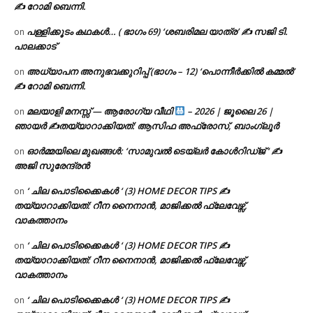
✍ റോമി ബെന്നി.
പള്ളിക്കൂടം കഥകൾ… ( ഭാഗം 69) ‘ശബരിമല യാത്ര’ ✍ സജി ടി.
on
പാലക്കാട്
അധ്യാപന അനുഭവക്കുറിപ്പ് (ഭാഗം – 12) ‘പൊന്നീർക്കിൽ കമ്മൽ’
on
✍ റോമി ബെന്നി.
മലയാളി മനസ്സ് — ആരോഗ്യ വീഥി
– 2026 | ജൂലൈ 26 |
on
ഞായർ ✍
തയ്യാറാക്കിയത്: ആസിഫ അഫ്രോസ്, ബാംഗ്ലൂർ
ഓർമ്മയിലെ മുഖങ്ങൾ: ‘സാമുവൽ ടെയ്ലർ കോൾറിഡ്ജ് ‘ ✍
on
അജി സുരേന്ദ്രൻ
‘ ചില പൊടിക്കൈകൾ ‘ (3) HOME DECOR TIPS ✍
on
തയ്യാറാക്കിയത്: റീന നൈനാൻ, മാജിക്കൽ ഫ്ലേവേഴ്സ്,
വാകത്താനം
‘ ചില പൊടിക്കൈകൾ ‘ (3) HOME DECOR TIPS ✍
on
തയ്യാറാക്കിയത്: റീന നൈനാൻ, മാജിക്കൽ ഫ്ലേവേഴ്സ്,
വാകത്താനം
‘ ചില പൊടിക്കൈകൾ ‘ (3) HOME DECOR TIPS ✍
on