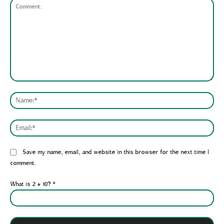
Comment:
Nam
Emai
Website:
Save my name, email, and website in this browser for the next time I
comment.
What is 2 + 10?
*