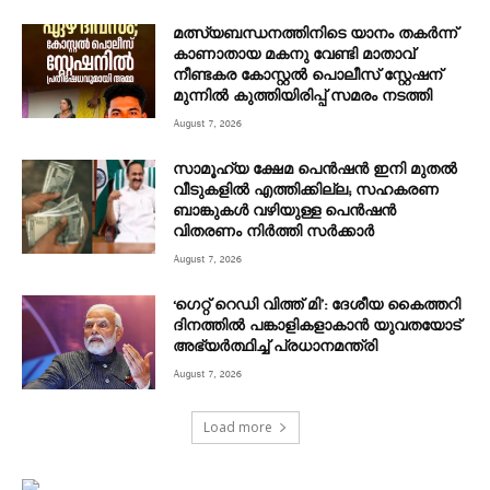
മത്സ്യബന്ധനത്തിനിടെ യാനം തകര്‍ന്ന്
കാണാതായ മകനു വേണ്ടി മാതാവ്
നീണ്ടകര കോസ്റ്റല്‍ പൊലീസ് സ്റ്റേഷന്
മുന്നില്‍ കുത്തിയിരിപ്പ് സമരം നടത്തി
August 7, 2026
സാമൂഹ്യ ക്ഷേമ പെൻഷൻ ഇനി മുതൽ
വീടുകളിൽ എത്തിക്കില്ല; സഹകരണ
ബാങ്കുകൾ വഴിയുള്ള പെൻഷൻ
വിതരണം നിർത്തി സർക്കാർ
August 7, 2026
‘ഗെറ്റ് റെഡി വിത്ത് മി’: ദേശീയ കൈത്തറി
ദിനത്തിൽ പങ്കാളികളാകാൻ യുവതയോട്
അഭ്യർത്ഥിച്ച് പ്രധാനമന്ത്രി
August 7, 2026
Load more