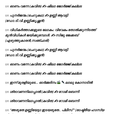
ഓണം വന്നേ (കവിത) ✍ ഷീലാ ജോർജ്ജ് കല്ലട
on
പുനർജന്മം (ചെറുകഥ) ✍ ഉണ്ണി ആവട്ടി
on
(ഡോ.ടി.വി.ഉണ്ണിക്കൃഷ്ണൻ)
വിധികർത്താക്കളുടെ ലോകം: വിവേകം തോൽക്കുന്നിടത്ത്
on
മുൻവിധികൾ ജയിക്കുമ്പോൾ. ✍️ സിജു ജേക്കബ്
(എഴുത്തുകാരൻ,സഞ്ചാരി)
പുനർജന്മം (ചെറുകഥ) ✍ ഉണ്ണി ആവട്ടി
on
(ഡോ.ടി.വി.ഉണ്ണിക്കൃഷ്ണൻ)
ഓണം വന്നേ (കവിത) ✍ ഷീലാ ജോർജ്ജ് കല്ലട
on
ഓണം വന്നേ (കവിത) ✍ ഷീലാ ജോർജ്ജ് കല്ലട
on
ഇന്ന് മുരളിയുടെ… ഓർമ്മദിനം
ലാലു കോനാടിൽ
on
ശ്രാവണനിലാപ്പാൽ (കവിത) ✍ റോമി ബെന്നി
on
ശ്രാവണനിലാപ്പാൽ (കവിത) ✍ റോമി ബെന്നി
on
“അരുതേ ഉണ്ണിയേട്ടാ ഇടയരുതേ.. പ്ലീസ് ” (രാഷ്ട്രീയ ഹാസ്യ
on