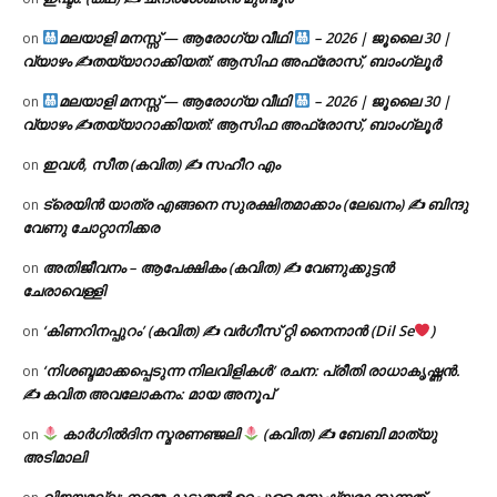
മലയാളി മനസ്സ് — ആരോഗ്യ വീഥി
– 2026 | ജൂലൈ 30 |
on
വ്യാഴം ✍
തയ്യാറാക്കിയത്: ആസിഫ അഫ്രോസ്, ബാംഗ്ലൂർ
മലയാളി മനസ്സ് — ആരോഗ്യ വീഥി
– 2026 | ജൂലൈ 30 |
on
വ്യാഴം ✍
തയ്യാറാക്കിയത്: ആസിഫ അഫ്രോസ്, ബാംഗ്ലൂർ
ഇവൾ, സീത (കവിത) ✍ സഹീറ എം
on
ട്രെയിൻ യാത്ര എങ്ങനെ സുരക്ഷിതമാക്കാം (ലേഖനം) ✍ ബിന്ദു
on
വേണു ചോറ്റാനിക്കര
അതിജീവനം – ആപേക്ഷികം (കവിത) ✍ വേണുക്കുട്ടൻ
on
ചേരാവെള്ളി
‘കിണറിനപ്പുറം’ (കവിത) ✍ വർഗീസ് റ്റി നൈനാൻ (Dil Se
)
on
‘നിശബ്ദമാക്കപ്പെടുന്ന നിലവിളികൾ’ രചന: പ്രീതി രാധാകൃഷ്ണൻ.
on
✍ കവിത അവലോകനം: മായ അനൂപ്
കാർഗിൽദിന സ്മരണഞ്ജലി
(കവിത) ✍ ബേബി മാത്യു
on
അടിമാലി