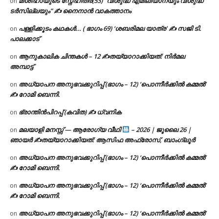
മിശിഹായുടെ സ്നേഹിതർ(53) “വിശുദ്ധ എമിലിയാനയും വിശുദ്ധ
on
ടര്‍സില്ലയും” ✍ നൈനാൻ വാകത്താനം
പള്ളിക്കൂടം കഥകൾ… ( ഭാഗം 69) ‘ശബരിമല യാത്ര’ ✍ സജി ടി.
on
പാലക്കാട്
ആനുകാലിക ചിന്തകൾ – 12 ✍തയ്യാറാക്കിയത്: നിർമല
on
അമ്പാട്ട്
അധ്യാപന അനുഭവക്കുറിപ്പ് (ഭാഗം – 12) ‘പൊന്നീർക്കിൽ കമ്മൽ’
on
✍ റോമി ബെന്നി.
ഭ്രാന്തിൻപിറപ്പ് (കവിത) ✍ ധ്വനിക
on
മലയാളി മനസ്സ് — ആരോഗ്യ വീഥി
– 2026 | ജൂലൈ 26 |
on
ഞായർ ✍
തയ്യാറാക്കിയത്: ആസിഫ അഫ്രോസ്, ബാംഗ്ലൂർ
അധ്യാപന അനുഭവക്കുറിപ്പ് (ഭാഗം – 12) ‘പൊന്നീർക്കിൽ കമ്മൽ’
on
✍ റോമി ബെന്നി.
അധ്യാപന അനുഭവക്കുറിപ്പ് (ഭാഗം – 12) ‘പൊന്നീർക്കിൽ കമ്മൽ’
on
✍ റോമി ബെന്നി.
അധ്യാപന അനുഭവക്കുറിപ്പ് (ഭാഗം – 12) ‘പൊന്നീർക്കിൽ കമ്മൽ’
on