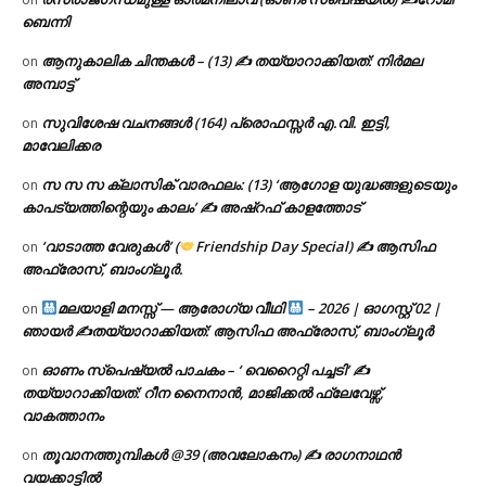
ബെന്നി
ആനുകാലിക ചിന്തകൾ – (13) ✍ തയ്യാറാക്കിയത്: നിർമല
on
അമ്പാട്ട്
സുവിശേഷ വചനങ്ങൾ (164) പ്രൊഫസ്സർ എ.വി. ഇട്ടി,
on
മാവേലിക്കര
സ സ സ ക്ലാസിക് വാരഫലം: (13) ‘ആഗോള യുദ്ധങ്ങളുടെയും
on
കാപട്യത്തിന്റെയും കാലം’ ✍ അഷ്റഫ് കാളത്തോട്
‘വാടാത്ത വേരുകൾ’ (
Friendship Day Special) ✍ ആസിഫ
on
അഫ്രോസ്, ബാംഗ്ലൂർ.
മലയാളി മനസ്സ് — ആരോഗ്യ വീഥി
– 2026 | ഓഗസ്റ്റ് 02 |
on
ഞായർ ✍
തയ്യാറാക്കിയത്: ആസിഫ അഫ്രോസ്, ബാംഗ്ലൂർ
ഓണം സ്പെഷ്യൽ പാചകം – ‘ വെറൈറ്റി പച്ചടി’ ✍
on
തയ്യാറാക്കിയത്: റീന നൈനാൻ, മാജിക്കൽ ഫ്ലേവേഴ്സ്,
വാകത്താനം
തൂവാനത്തുമ്പികൾ @39 (അവലോകനം) ✍ രാഗനാഥൻ
on
വയക്കാട്ടിൽ