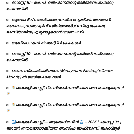
ഓഗസ്റ്റ് 10 – കെ.പി. ബ്രഹ്മാനന്ദന്റെ ഓർമ്മദിനം ✍️ ലാലു
on
കോനാടിൽ
ആത്മാവിന് സൗഖ്യമേകുന്ന ചില മനുഷ്യർ: അപരന്റെ
on
തണലാകുന്ന അപൂർവ്വ ജീവിതങ്ങൾ ✍️സിജു ജേക്കബ്,
ഓസ്‌ട്രേലിയ (എഴുത്തുകാരൻ/സഞ്ചാരി)
ആഗ്രഹം (കഥ) ✍ മാഗ്ളിൻ ജാക്സൻ
on
ഓഗസ്റ്റ് 10 – കെ.പി. ബ്രഹ്മാനന്ദന്റെ ഓർമ്മദിനം ✍️ ലാലു
on
കോനാടിൽ
ഓണം സ്പെഷ്യൽ ഗാനം (Malayalam Nostalgic Onam
on
Melody) ✍ ജസിയഷാജഹാൻ.
മലയാളി മനസ്സ് USA നിങ്ങൾക്കായി ഓണമത്സരം ഒരുക്കുന്നു!
on
മലയാളി മനസ്സ് USA നിങ്ങൾക്കായി ഓണമത്സരം ഒരുക്കുന്നു!
on
മലയാളി മനസ്സ് — ആരോഗ്യ വീഥി
– 2026 | ഓഗസ്റ്റ് 09 |
on
ഞായർ ✍
തയ്യാറാക്കിയത്: ആസിഫ അഫ്രോസ്, ബാംഗ്ലൂർ