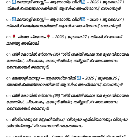
മലയാളി മനസ്സ് — ആരോഗ്യ വീഥി
– 2026 | ജൂലൈ 27 |
on
തിങ്കൾ ✍
തയ്യാറാക്കിയത്: ആസിഫ അഫ്രോസ്, ബാംഗ്ലൂർ
മലയാളി മനസ്സ് — ആരോഗ്യ വീഥി
– 2026 | ജൂലൈ 27 |
on
തിങ്കൾ ✍
തയ്യാറാക്കിയത്: ആസിഫ അഫ്രോസ്, ബാംഗ്ലൂർ
ചിന്താ പ്രഭാതം
– 2026 | ജൂലൈ 27 | തിങ്കൾ ✍
ബേബി
on
മാത്യു അടിമാലി
ശ്രീ കോവിൽ ദർശനം (95) “ശ്രീ ശക്തി ബാല നര മുഖ വിനായക
on
ക്ഷേത്രം”, ചിദംബരം, കടലൂർ ജില്ല, തമിഴ്നാട്. ✍ അവതരണം:
സൈമശങ്കർ മൈസൂർ.
മലയാളി മനസ്സ് — ആരോഗ്യ വീഥി
– 2026 | ജൂലൈ 26 |
on
ഞായർ ✍
തയ്യാറാക്കിയത്: ആസിഫ അഫ്രോസ്, ബാംഗ്ലൂർ
ശ്രീ കോവിൽ ദർശനം (95) “ശ്രീ ശക്തി ബാല നര മുഖ വിനായക
on
ക്ഷേത്രം”, ചിദംബരം, കടലൂർ ജില്ല, തമിഴ്നാട്. ✍ അവതരണം:
സൈമശങ്കർ മൈസൂർ.
മിശിഹായുടെ സ്നേഹിതർ(53) “വിശുദ്ധ എമിലിയാനയും വിശുദ്ധ
on
ടര്‍സില്ലയും” ✍ നൈനാൻ വാകത്താനം
പള്ളിക്കൂടം കഥകൾ… ( ഭാഗം 69) ‘ശബരിമല യാത്ര’ ✍ സജി ടി.
on