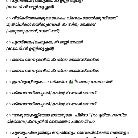
പുനർജന്മം (ചെറുകഥ) ✍ ഉണ്ണി ആവട്ടി
on
(ഡോ.ടി.വി.ഉണ്ണിക്കൃഷ്ണൻ)
വിധികർത്താക്കളുടെ ലോകം: വിവേകം തോൽക്കുന്നിടത്ത്
on
മുൻവിധികൾ ജയിക്കുമ്പോൾ. ✍️ സിജു ജേക്കബ്
(എഴുത്തുകാരൻ,സഞ്ചാരി)
പുനർജന്മം (ചെറുകഥ) ✍ ഉണ്ണി ആവട്ടി
on
(ഡോ.ടി.വി.ഉണ്ണിക്കൃഷ്ണൻ)
ഓണം വന്നേ (കവിത) ✍ ഷീലാ ജോർജ്ജ് കല്ലട
on
ഓണം വന്നേ (കവിത) ✍ ഷീലാ ജോർജ്ജ് കല്ലട
on
ഇന്ന് മുരളിയുടെ… ഓർമ്മദിനം
ലാലു കോനാടിൽ
on
ശ്രാവണനിലാപ്പാൽ (കവിത) ✍ റോമി ബെന്നി
on
ശ്രാവണനിലാപ്പാൽ (കവിത) ✍ റോമി ബെന്നി
on
“അരുതേ ഉണ്ണിയേട്ടാ ഇടയരുതേ.. പ്ലീസ് ” (രാഷ്ട്രീയ ഹാസ്യ
on
വിമർശനം) ✍സുനിൽ വല്ലാത്തറ ഫ്ലോറിഡാ
പുഴയും പ്രകൃതിയും മനുഷ്യനും: വിവേകമില്ലാത്ത നയങ്ങളും
on