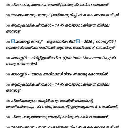
ചിങ്ങ ചാരുതയണയുമ്പോൾ (കവിത) ✍ കല്ലറ അജയൻ
on
“ഓണം അന്നും ഇന്നും” (ഓർമ്മക്കുറിപ്പ്) ✍ ഒ.കെ.ശൈലജ ടീച്ചർ
on
ആനുകാലിക ചിന്തകൾ – 14 ✍ തയ്യാറാക്കിയത്: നിർമല
on
അമ്പാട്ട്
മലയാളി മനസ്സ് — ആരോഗ്യ വീഥി
– 2026 | ഓഗസ്റ്റ് 09 |
on
ഞായർ ✍
തയ്യാറാക്കിയത്: ആസിഫ അഫ്രോസ്, ബാംഗ്ലൂർ
ഓഗസ്റ്റ് 9 – ക്വിറ്റ് ഇന്ത്യ ദിനം (Quit India Movement Day) ✍
on
ലാലു കോനാടിൽ
ഓഗസ്റ്റ് 9 – ‘ലോക ആദിവാസി ദിനം’ ✍️ലാലു കോനാടിൽ
on
ആനുകാലിക ചിന്തകൾ – 14 ✍ തയ്യാറാക്കിയത്: നിർമല
on
അമ്പാട്ട്
പ്രതീക്ഷയുടെ രാഷ്ട്രീയവും അതിജീവനത്തിന്റെ
on
തത്ത്വചിന്തയും.. ✍️ സിജു ജേക്കബ് (എഴുത്തുകാരൻ, സഞ്ചാരി)
ചിങ്ങ ചാരുതയണയുമ്പോൾ (കവിത) ✍ കല്ലറ അജയൻ
on
“ഓണം അന്നും ഇന്നും” (ഓർമ്മക്കുറിപ്പ്) ✍ ഒ.കെ.ശൈലജ ടീച്ചർ
on