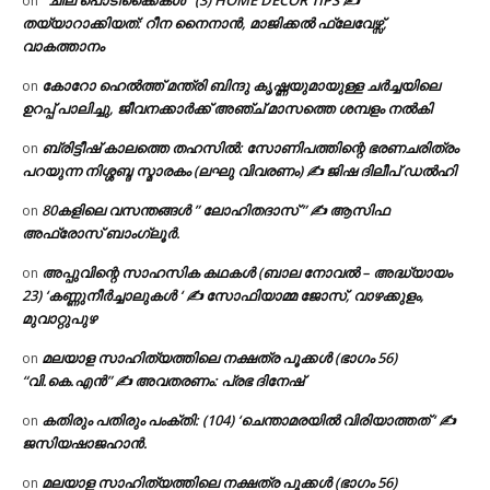
on
തയ്യാറാക്കിയത്: റീന നൈനാൻ, മാജിക്കൽ ഫ്ലേവേഴ്സ്,
വാകത്താനം
കോറോ ഹെൽത്ത് മന്ത്രി ബിന്ദു കൃഷ്ണയുമായുള്ള ചർച്ചയിലെ
on
ഉറപ്പ് പാലിച്ചു, ജീവനക്കാർക്ക് അഞ്ച് മാസത്തെ ശമ്പളം നൽകി
ബ്രിട്ടീഷ് കാലത്തെ തഹസിൽ: സോണിപത്തിന്റെ ഭരണചരിത്രം
on
പറയുന്ന നിശ്ശബ്ദ സ്മാരകം (ലഘു വിവരണം) ✍ ജിഷ ദിലീപ് ഡൽഹി
80കളിലെ വസന്തങ്ങൾ ” ലോഹിതദാസ് ” ✍ ആസിഫ
on
അഫ്രോസ് ബാംഗ്ലൂർ.
അപ്പുവിന്റെ സാഹസിക കഥകൾ (ബാല നോവൽ – അദ്ധ്യായം
on
23) ‘കണ്ണുനീർച്ചാലുകൾ ‘ ✍ സോഫിയാമ്മ ജോസ്, വാഴക്കുളം,
മുവാറ്റുപുഴ
മലയാള സാഹിത്യത്തിലെ നക്ഷത്ര പൂക്കൾ (ഭാഗം 56)
on
“വി.കെ.എൻ” ✍ അവതരണം: പ്രഭ ദിനേഷ്
കതിരും പതിരും പംക്തി: (104) ‘ചെന്താമരയിൽ വിരിയാത്തത് ‘ ✍
on
ജസിയഷാജഹാൻ.
മലയാള സാഹിത്യത്തിലെ നക്ഷത്ര പൂക്കൾ (ഭാഗം 56)
on