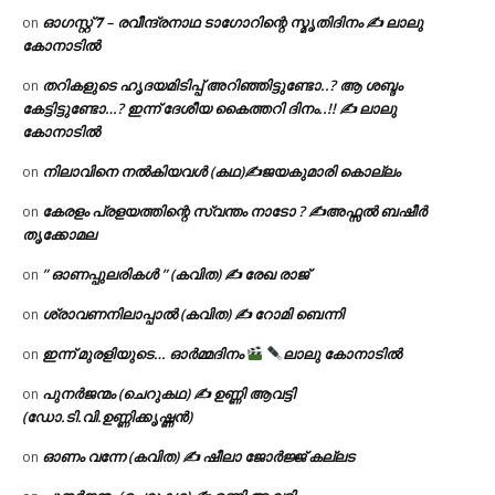
ഓഗസ്റ്റ് 𝟕 – രവീന്ദ്രനാഥ ടാഗോറിന്റെ സ്മൃതിദിനം ✍ ലാലു
on
കോനാടിൽ
തറികളുടെ ഹൃദയമിടിപ്പ് അറിഞ്ഞിട്ടുണ്ടോ..? ആ ശബ്ദം
on
കേട്ടിട്ടുണ്ടോ…? ഇന്ന് ദേശീയ കൈത്തറി ദിനം..!! ✍ ലാലു
കോനാടിൽ
നിലാവിനെ നൽകിയവൾ (കഥ)✍ജയകുമാരി കൊല്ലം
on
കേരളം പ്രളയത്തിന്റെ സ്വന്തം നാടോ ? ✍️അഫ്സൽ ബഷീർ
on
തൃക്കോമല
” ഓണപ്പുലരികൾ ” (കവിത) ✍ രേഖ രാജ്
on
ശ്രാവണനിലാപ്പാൽ (കവിത) ✍ റോമി ബെന്നി
on
ഇന്ന് മുരളിയുടെ… ഓർമ്മദിനം
ലാലു കോനാടിൽ
on
പുനർജന്മം (ചെറുകഥ) ✍ ഉണ്ണി ആവട്ടി
on
(ഡോ.ടി.വി.ഉണ്ണിക്കൃഷ്ണൻ)
ഓണം വന്നേ (കവിത) ✍ ഷീലാ ജോർജ്ജ് കല്ലട
on