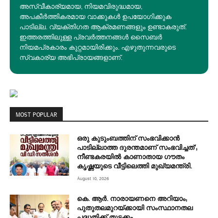
അസ്വീകാര്യമായ, നിയമവിരുദ്ധമായ,
അപകീര്‍ത്തികരമായ വാക്കുകൾ ഉപയോഗിക്കുക
പാടില്ല. വ്യക്തിഗത ആക്രമണങ്ങളും ഉണ്ടാകരുത്.
ഇത്തരത്തിലുള്ള പ്രവർത്തനങ്ങൾ സൈബർ
നിയമപ്രകാരം കുറ്റമായിരിക്കും. എഴുതുന്നവരുടെ
സ്വകാര്യ അഭിപ്രായങ്ങളാണ്.
MOST POPULAR
ഒരു കുടുംബത്തിന് സംഭവിക്കാൻ
പാടില്ലാത്ത ദുരന്തമാണ് സംഭവിച്ചത്’;
നീണ്ടകരയില്‍ കാണാതായ ഗൗതം
കൃഷ്ണയുടെ വീട്ടിലെത്തി മുഖ്യമന്ത്രി.
August 10, 2026
കെ. ആർ. നാരായണനെ അറിയാം;
പുതുതലമുറയ്ക്കായി സംസ്ഥാനതല
പദ്ധതിക്ക് തുടക്കം.