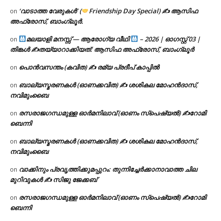
‘വാടാത്ത വേരുകൾ’ (
Friendship Day Special) ✍ ആസിഫ
on
അഫ്രോസ്, ബാംഗ്ലൂർ.
മലയാളി മനസ്സ് — ആരോഗ്യ വീഥി
– 2026 | ഓഗസ്റ്റ് 03 |
on
തിങ്കൾ ✍
തയ്യാറാക്കിയത്: ആസിഫ അഫ്രോസ്, ബാംഗ്ലൂർ
പൊൻവസന്തം (കവിത) ✍ രമ്യ പ്രദീപ് കാപ്പിൽ
on
ബാല്യസ്മരണകൾ (ഓണക്കവിത) ✍ ശശികല മോഹൻദാസ്,
on
നവിമുംബൈ
രസരാജഗന്ധമുള്ള ഓർമനിലാവ് (ഓണം സ്‌പെഷ്യൽ) ✍റോമി
on
ബെന്നി
ബാല്യസ്മരണകൾ (ഓണക്കവിത) ✍ ശശികല മോഹൻദാസ്,
on
നവിമുംബൈ
വാക്കിനും പ്രവൃത്തിക്കുമപ്പുറം: തുന്നിച്ചേർക്കാനാവാത്ത ചില
on
മുറിവുകൾ ✍️ സിജു ജേക്കബ്
രസരാജഗന്ധമുള്ള ഓർമനിലാവ് (ഓണം സ്‌പെഷ്യൽ) ✍റോമി
on
ബെന്നി