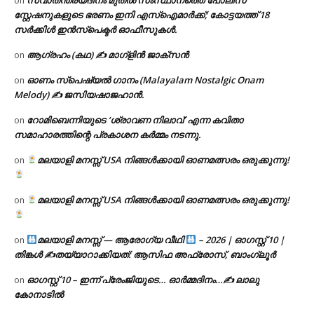
on
സ്റ്റേഷനുകളുടെ ഭരണം ഇനി എസ്ഐമാർക്ക്; കോട്ടയത്ത് 18
സര്‍ക്കിള്‍ ഇന്‍സ്‌പെക്ടര്‍ ഓഫീസുകള്‍.
ആഗ്രഹം (കഥ) ✍ മാഗ്ളിൻ ജാക്സൻ
on
ഓണം സ്പെഷ്യൽ ഗാനം (Malayalam Nostalgic Onam
on
Melody) ✍ ജസിയഷാജഹാൻ.
റോമിബെന്നിയുടെ ‘ശ്രാവണ നിലാവ്’ എന്ന കവിതാ
on
സമാഹാരത്തിന്റെ പ്രകാശന കർമ്മം നടന്നു.
മലയാളി മനസ്സ് USA നിങ്ങൾക്കായി ഓണമത്സരം ഒരുക്കുന്നു!
on
മലയാളി മനസ്സ് USA നിങ്ങൾക്കായി ഓണമത്സരം ഒരുക്കുന്നു!
on
മലയാളി മനസ്സ് — ആരോഗ്യ വീഥി
– 2026 | ഓഗസ്റ്റ് 10 |
on
തിങ്കൾ ✍
തയ്യാറാക്കിയത്: ആസിഫ അഫ്രോസ്, ബാംഗ്ലൂർ
ഓഗസ്റ്റ് 10 – ഇന്ന് പ്രേംജിയുടെ… ഓർമ്മദിനം…✍️ ലാലു
on
കോനാടിൽ