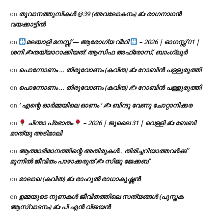
തൂവാനത്തുമ്പികൾ @39 (അവലോകനം) ✍ രാഗനാഥൻ
on
വയക്കാട്ടിൽ
മലയാളി മനസ്സ് — ആരോഗ്യ വീഥി
– 2026 | ഓഗസ്റ്റ് 01 |
on
ശനി ✍
തയ്യാറാക്കിയത്: ആസിഫ അഫ്രോസ്, ബാംഗ്ലൂർ
പൊന്നോണം … തിരുവോണം (കവിത) ✍ റോബിൻ പള്ളുരുത്തി
on
പൊന്നോണം … തിരുവോണം (കവിത) ✍ റോബിൻ പള്ളുരുത്തി
on
‘ എന്റെ ഓർമ്മയിലെ ഓണം ‘ ✍ ബിന്ദു വേണു ചോറ്റാനിക്കര
on
ചിന്താ പ്രഭാതം
– 2026 | ജൂലൈ 31 | വെള്ളി ✍
ബേബി
on
മാത്യു അടിമാലി
ആത്മാഭിമാനത്തിന്റെ അതിരുകൾ.. തിരിച്ചറിയാത്തവർക്ക്
on
മുന്നിൽ ജീവിതം പാഴാക്കരുത് ✍️ സിജു ജേക്കബ്
മാലാഖ (കവിത) ✍ രാഹുൽ രാധാകൃഷ്ണൻ
on
ഉമ്മയുടെ നുണകൾ ജീവിതത്തിലെ സത്യങ്ങൾ (പുസ്തക
on
ആസ്വാദനം) ✍ പി എൻ വിജയൻ