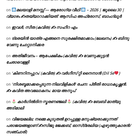
മലയാളി മനസ്സ് — ആരോഗ്യ വീഥി
– 2026 | ജൂലൈ 30 |
on
വ്യാഴം ✍
തയ്യാറാക്കിയത്: ആസിഫ അഫ്രോസ്, ബാംഗ്ലൂർ
ഇവൾ, സീത (കവിത) ✍ സഹീറ എം
on
ട്രെയിൻ യാത്ര എങ്ങനെ സുരക്ഷിതമാക്കാം (ലേഖനം) ✍ ബിന്ദു
on
വേണു ചോറ്റാനിക്കര
അതിജീവനം – ആപേക്ഷികം (കവിത) ✍ വേണുക്കുട്ടൻ
on
ചേരാവെള്ളി
‘കിണറിനപ്പുറം’ (കവിത) ✍ വർഗീസ് റ്റി നൈനാൻ (Dil Se
)
on
‘നിശബ്ദമാക്കപ്പെടുന്ന നിലവിളികൾ’ രചന: പ്രീതി രാധാകൃഷ്ണൻ.
on
✍ കവിത അവലോകനം: മായ അനൂപ്
കാർഗിൽദിന സ്മരണഞ്ജലി
(കവിത) ✍ ബേബി മാത്യു
on
അടിമാലി
വിജയമല്ല; നമ്മെ കൂടുതൽ ഉറപ്പുള്ള മനുഷ്യരാക്കുന്നത്
on
പരാജയങ്ങളാണ് ✍️സിജു ജേക്കബ്, ഓസ്‌ട്രേലിയ (എഴുത്തുകാരൻ/
സഞ്ചാരി)