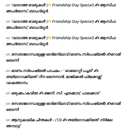
‘വാടാത്ത വേരുകൾ’ (
Friendship Day Special) ✍ ആസിഫ
on
അഫ്രോസ്, ബാംഗ്ലൂർ.
‘വാടാത്ത വേരുകൾ’ (
Friendship Day Special) ✍ ആസിഫ
on
അഫ്രോസ്, ബാംഗ്ലൂർ.
‘വാടാത്ത വേരുകൾ’ (
Friendship Day Special) ✍ ആസിഫ
on
അഫ്രോസ്, ബാംഗ്ലൂർ.
രസരാജഗന്ധമുള്ള ഓർമനിലാവ് (ഓണം സ്‌പെഷ്യൽ) ✍റോമി
on
ബെന്നി
ഓണം സ്പെഷ്യൽ പാചകം – ‘ വെറൈറ്റി പച്ചടി’ ✍
on
തയ്യാറാക്കിയത്: റീന നൈനാൻ, മാജിക്കൽ ഫ്ലേവേഴ്സ്,
വാകത്താനം
ഒരുക്കം (കവിത) ✍ രജനി. സി. എഴക്കാട്, പാലക്കാട്
on
രസരാജഗന്ധമുള്ള ഓർമനിലാവ് (ഓണം സ്‌പെഷ്യൽ) ✍റോമി
on
ബെന്നി
ആനുകാലിക ചിന്തകൾ – (13) ✍ തയ്യാറാക്കിയത്: നിർമല
on
അമ്പാട്ട്