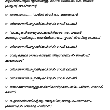
ആവർത്തിക്കുന്ന ദുരന്തങ്ങളും ✍ റവ. ജെയിംസ് കെ. ജോൺ
(ലബ്ബക്ക്, ടെക്സാസ്)
ഓണക്കാലം….. (കവിത) ✍ വി.കെ. അശോകൻ
on
ശ്രാവണനിലാപ്പാൽ (കവിത) ✍ റോമി ബെന്നി
on
“വാക്കുകൾ ആയുധമാകാതിരിക്കട്ടെ: ബന്ധങ്ങൾ
on
കാത്തുസൂക്ഷിക്കുന്ന നവവിമർശന സംസ്കാരം” ✍️ സിജു ജേക്കബ്
ശ്രാവണനിലാപ്പാൽ (കവിത) ✍ റോമി ബെന്നി
on
വേരുകളുടെ ഗന്ധം തേടുന്ന തിരുവോണം ✍ അഷ്റഫ്
on
കാളത്തോട്
ശ്രാവണനിലാപ്പാൽ (കവിത) ✍ റോമി ബെന്നി
on
ശ്രാവണനിലാപ്പാൽ (കവിത) ✍ റോമി ബെന്നി
on
രസരാജഗന്ധമുള്ള ഓർമനിലാവ് (ഓണം സ്‌പെഷ്യൽ) ✍റോമി
on
ബെന്നി
ഐശ്വര്യത്തിന്റെയും സമൃദ്ധിയുടെയും പൊന്നോണം
on
(ലേഖനം) ✍ ശ്യാമള ഹരിദാസ്