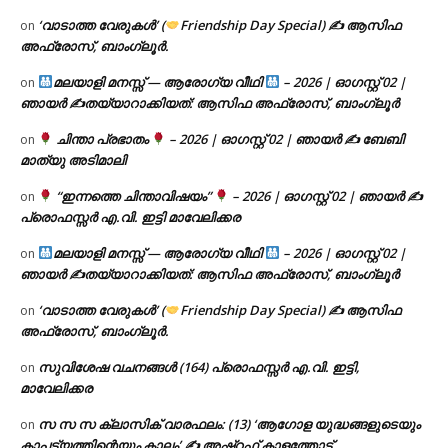
‘വാടാത്ത വേരുകൾ’ (
Friendship Day Special) ✍ ആസിഫ
on
അഫ്രോസ്, ബാംഗ്ലൂർ.
മലയാളി മനസ്സ് — ആരോഗ്യ വീഥി
– 2026 | ഓഗസ്റ്റ് 02 |
on
ഞായർ ✍
തയ്യാറാക്കിയത്: ആസിഫ അഫ്രോസ്, ബാംഗ്ലൂർ
ചിന്താ പ്രഭാതം
– 2026 | ഓഗസ്റ്റ് 02 | ഞായർ ✍
ബേബി
on
മാത്യു അടിമാലി
“ഇന്നത്തെ ചിന്താവിഷയം”
– 2026 | ഓഗസ്റ്റ് 02 | ഞായർ ✍
on
പ്രൊഫസ്സർ എ.വി. ഇട്ടി മാവേലിക്കര
മലയാളി മനസ്സ് — ആരോഗ്യ വീഥി
– 2026 | ഓഗസ്റ്റ് 02 |
on
ഞായർ ✍
തയ്യാറാക്കിയത്: ആസിഫ അഫ്രോസ്, ബാംഗ്ലൂർ
‘വാടാത്ത വേരുകൾ’ (
Friendship Day Special) ✍ ആസിഫ
on
അഫ്രോസ്, ബാംഗ്ലൂർ.
സുവിശേഷ വചനങ്ങൾ (164) പ്രൊഫസ്സർ എ.വി. ഇട്ടി,
on
മാവേലിക്കര
സ സ സ ക്ലാസിക് വാരഫലം: (13) ‘ആഗോള യുദ്ധങ്ങളുടെയും
on
കാപട്യത്തിന്റെയും കാലം’ ✍ അഷ്റഫ് കാളത്തോട്