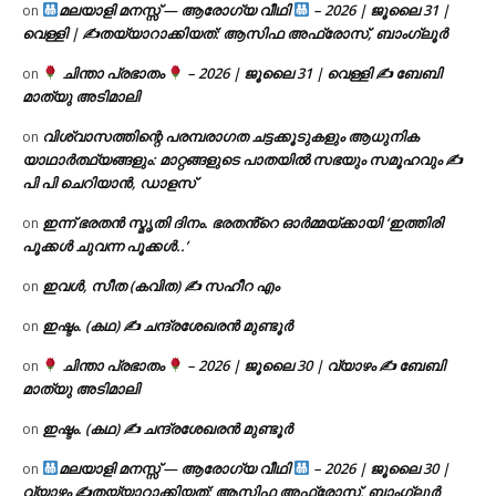
മലയാളി മനസ്സ് — ആരോഗ്യ വീഥി
– 2026 | ജൂലൈ 31 |
on
വെള്ളി | ✍
തയ്യാറാക്കിയത്: ആസിഫ അഫ്രോസ്, ബാംഗ്ലൂർ
ചിന്താ പ്രഭാതം
– 2026 | ജൂലൈ 31 | വെള്ളി ✍
ബേബി
on
മാത്യു അടിമാലി
വിശ്വാസത്തിന്റെ പരമ്പരാഗത ചട്ടക്കൂടുകളും ആധുനിക
on
യാഥാർത്ഥ്യങ്ങളും: മാറ്റങ്ങളുടെ പാതയിൽ സഭയും സമൂഹവും ✍
പി പി ചെറിയാൻ, ഡാളസ്
ഇന്ന് ഭരതൻ സ്മൃതി ദിനം. ഭരതൻ്റെ ഓർമ്മയ്ക്കായി ‘ഇത്തിരി
on
പൂക്കൾ ചുവന്ന പൂക്കൾ..’
ഇവൾ, സീത (കവിത) ✍ സഹീറ എം
on
ഇഷ്ടം. (കഥ) ✍ ചന്ദ്രശേഖരൻ മുണ്ടൂർ
on
ചിന്താ പ്രഭാതം
– 2026 | ജൂലൈ 30 | വ്യാഴം ✍
ബേബി
on
മാത്യു അടിമാലി
ഇഷ്ടം. (കഥ) ✍ ചന്ദ്രശേഖരൻ മുണ്ടൂർ
on
മലയാളി മനസ്സ് — ആരോഗ്യ വീഥി
– 2026 | ജൂലൈ 30 |
on
വ്യാഴം ✍
തയ്യാറാക്കിയത്: ആസിഫ അഫ്രോസ്, ബാംഗ്ലൂർ