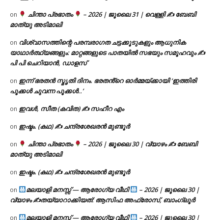
ചിന്താ പ്രഭാതം
– 2026 | ജൂലൈ 31 | വെള്ളി ✍
ബേബി
on
മാത്യു അടിമാലി
വിശ്വാസത്തിന്റെ പരമ്പരാഗത ചട്ടക്കൂടുകളും ആധുനിക
on
യാഥാർത്ഥ്യങ്ങളും: മാറ്റങ്ങളുടെ പാതയിൽ സഭയും സമൂഹവും ✍
പി പി ചെറിയാൻ, ഡാളസ്
ഇന്ന് ഭരതൻ സ്മൃതി ദിനം. ഭരതൻ്റെ ഓർമ്മയ്ക്കായി ‘ഇത്തിരി
on
പൂക്കൾ ചുവന്ന പൂക്കൾ..’
ഇവൾ, സീത (കവിത) ✍ സഹീറ എം
on
ഇഷ്ടം. (കഥ) ✍ ചന്ദ്രശേഖരൻ മുണ്ടൂർ
on
ചിന്താ പ്രഭാതം
– 2026 | ജൂലൈ 30 | വ്യാഴം ✍
ബേബി
on
മാത്യു അടിമാലി
ഇഷ്ടം. (കഥ) ✍ ചന്ദ്രശേഖരൻ മുണ്ടൂർ
on
മലയാളി മനസ്സ് — ആരോഗ്യ വീഥി
– 2026 | ജൂലൈ 30 |
on
വ്യാഴം ✍
തയ്യാറാക്കിയത്: ആസിഫ അഫ്രോസ്, ബാംഗ്ലൂർ
മലയാളി മനസ്സ് — ആരോഗ്യ വീഥി
– 2026 | ജൂലൈ 30 |
on