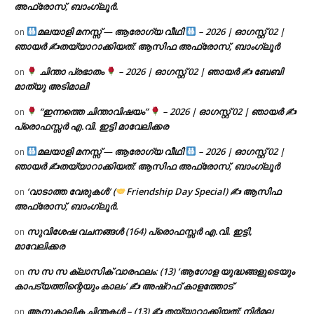
അഫ്രോസ്, ബാംഗ്ലൂർ.
മലയാളി മനസ്സ് — ആരോഗ്യ വീഥി
– 2026 | ഓഗസ്റ്റ് 02 |
on
ഞായർ ✍
തയ്യാറാക്കിയത്: ആസിഫ അഫ്രോസ്, ബാംഗ്ലൂർ
ചിന്താ പ്രഭാതം
– 2026 | ഓഗസ്റ്റ് 02 | ഞായർ ✍
ബേബി
on
മാത്യു അടിമാലി
“ഇന്നത്തെ ചിന്താവിഷയം”
– 2026 | ഓഗസ്റ്റ് 02 | ഞായർ ✍
on
പ്രൊഫസ്സർ എ.വി. ഇട്ടി മാവേലിക്കര
മലയാളി മനസ്സ് — ആരോഗ്യ വീഥി
– 2026 | ഓഗസ്റ്റ് 02 |
on
ഞായർ ✍
തയ്യാറാക്കിയത്: ആസിഫ അഫ്രോസ്, ബാംഗ്ലൂർ
‘വാടാത്ത വേരുകൾ’ (
Friendship Day Special) ✍ ആസിഫ
on
അഫ്രോസ്, ബാംഗ്ലൂർ.
സുവിശേഷ വചനങ്ങൾ (164) പ്രൊഫസ്സർ എ.വി. ഇട്ടി,
on
മാവേലിക്കര
സ സ സ ക്ലാസിക് വാരഫലം: (13) ‘ആഗോള യുദ്ധങ്ങളുടെയും
on
കാപട്യത്തിന്റെയും കാലം’ ✍ അഷ്റഫ് കാളത്തോട്
ആനുകാലിക ചിന്തകൾ – (13) ✍ തയ്യാറാക്കിയത്: നിർമല
on