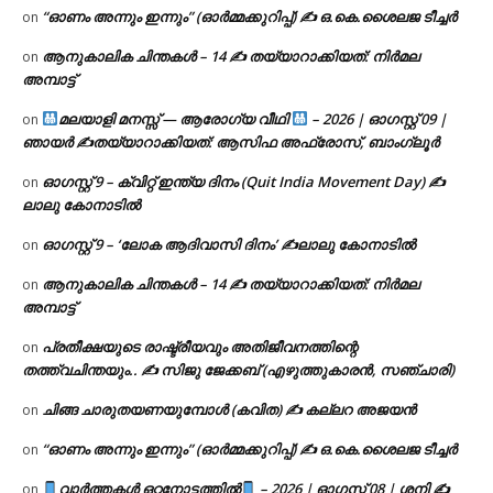
“ഓണം അന്നും ഇന്നും” (ഓർമ്മക്കുറിപ്പ്) ✍ ഒ.കെ.ശൈലജ ടീച്ചർ
on
ആനുകാലിക ചിന്തകൾ – 14 ✍ തയ്യാറാക്കിയത്: നിർമല
on
അമ്പാട്ട്
മലയാളി മനസ്സ് — ആരോഗ്യ വീഥി
– 2026 | ഓഗസ്റ്റ് 09 |
on
ഞായർ ✍
തയ്യാറാക്കിയത്: ആസിഫ അഫ്രോസ്, ബാംഗ്ലൂർ
ഓഗസ്റ്റ് 9 – ക്വിറ്റ് ഇന്ത്യ ദിനം (Quit India Movement Day) ✍
on
ലാലു കോനാടിൽ
ഓഗസ്റ്റ് 9 – ‘ലോക ആദിവാസി ദിനം’ ✍️ലാലു കോനാടിൽ
on
ആനുകാലിക ചിന്തകൾ – 14 ✍ തയ്യാറാക്കിയത്: നിർമല
on
അമ്പാട്ട്
പ്രതീക്ഷയുടെ രാഷ്ട്രീയവും അതിജീവനത്തിന്റെ
on
തത്ത്വചിന്തയും.. ✍️ സിജു ജേക്കബ് (എഴുത്തുകാരൻ, സഞ്ചാരി)
ചിങ്ങ ചാരുതയണയുമ്പോൾ (കവിത) ✍ കല്ലറ അജയൻ
on
“ഓണം അന്നും ഇന്നും” (ഓർമ്മക്കുറിപ്പ്) ✍ ഒ.കെ.ശൈലജ ടീച്ചർ
on
വാർത്തകൾ ഒറ്റനോട്ടത്തിൽ
– 2026 | ഓഗസ്റ്റ് 08 | ശനി ✍
on