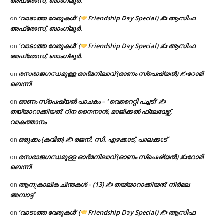
അഫ്രോസ്, ബാംഗ്ലൂർ.
‘വാടാത്ത വേരുകൾ’ (
Friendship Day Special) ✍ ആസിഫ
on
അഫ്രോസ്, ബാംഗ്ലൂർ.
‘വാടാത്ത വേരുകൾ’ (
Friendship Day Special) ✍ ആസിഫ
on
അഫ്രോസ്, ബാംഗ്ലൂർ.
രസരാജഗന്ധമുള്ള ഓർമനിലാവ് (ഓണം സ്‌പെഷ്യൽ) ✍റോമി
on
ബെന്നി
ഓണം സ്പെഷ്യൽ പാചകം – ‘ വെറൈറ്റി പച്ചടി’ ✍
on
തയ്യാറാക്കിയത്: റീന നൈനാൻ, മാജിക്കൽ ഫ്ലേവേഴ്സ്,
വാകത്താനം
ഒരുക്കം (കവിത) ✍ രജനി. സി. എഴക്കാട്, പാലക്കാട്
on
രസരാജഗന്ധമുള്ള ഓർമനിലാവ് (ഓണം സ്‌പെഷ്യൽ) ✍റോമി
on
ബെന്നി
ആനുകാലിക ചിന്തകൾ – (13) ✍ തയ്യാറാക്കിയത്: നിർമല
on
അമ്പാട്ട്
‘വാടാത്ത വേരുകൾ’ (
Friendship Day Special) ✍ ആസിഫ
on