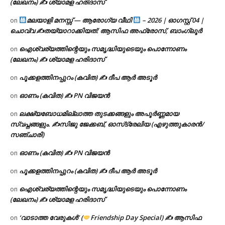
(ലേഖനം) ✍ ശ്യാമള ഹരിദാസ്
മലയാളി മനസ്സ് — ആരോഗ്യ വീഥി
– 2026 | ഓഗസ്റ്റ് 04 |
on
ചൊവ്വ ✍
തയ്യാറാക്കിയത്: ആസിഫ അഫ്രോസ്, ബാംഗ്ലൂർ
ഐശ്വര്യത്തിന്റെയും സമൃദ്ധിയുടെയും പൊന്നോണം
on
(ലേഖനം) ✍ ശ്യാമള ഹരിദാസ്
പൂക്കളത്തിനപ്പുറം (കവിത) ✍ ദീപ ആർ അടൂർ
on
ഓണം (കവിത) ✍ PN വിജയൻ
on
ലക്ഷ്യബോധമില്ലാത്ത തുടക്കങ്ങളും അപൂർണ്ണമായ
on
സ്വപ്നങ്ങളും. ✍️സിജു ജേക്കബ്, ഓസ്‌ട്രേലിയ (എഴുത്തുകാരൻ/
സഞ്ചാരി)
ഓണം (കവിത) ✍ PN വിജയൻ
on
പൂക്കളത്തിനപ്പുറം (കവിത) ✍ ദീപ ആർ അടൂർ
on
ഐശ്വര്യത്തിന്റെയും സമൃദ്ധിയുടെയും പൊന്നോണം
on
(ലേഖനം) ✍ ശ്യാമള ഹരിദാസ്
‘വാടാത്ത വേരുകൾ’ (
Friendship Day Special) ✍ ആസിഫ
on