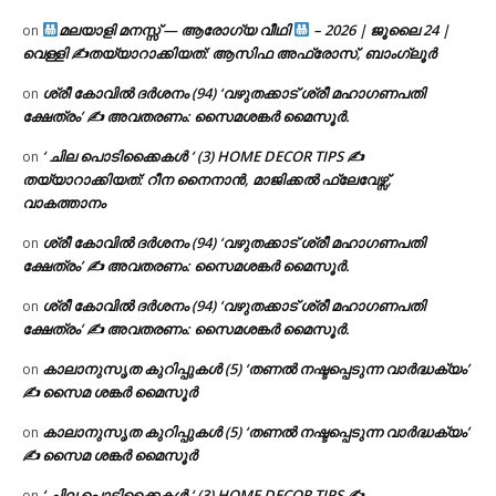
മലയാളി മനസ്സ് — ആരോഗ്യ വീഥി
– 2026 | ജൂലൈ 24 |
on
വെള്ളി ✍
തയ്യാറാക്കിയത്: ആസിഫ അഫ്രോസ്, ബാംഗ്ലൂർ
ശ്രീ കോവിൽ ദർശനം (94) ‘വഴുതക്കാട് ശ്രീ മഹാഗണപതി
on
ക്ഷേത്രം’ ✍ അവതരണം: സൈമശങ്കർ മൈസൂർ.
‘ ചില പൊടിക്കൈകൾ ‘ (3) HOME DECOR TIPS ✍
on
തയ്യാറാക്കിയത്: റീന നൈനാൻ, മാജിക്കൽ ഫ്ലേവേഴ്സ്,
വാകത്താനം
ശ്രീ കോവിൽ ദർശനം (94) ‘വഴുതക്കാട് ശ്രീ മഹാഗണപതി
on
ക്ഷേത്രം’ ✍ അവതരണം: സൈമശങ്കർ മൈസൂർ.
ശ്രീ കോവിൽ ദർശനം (94) ‘വഴുതക്കാട് ശ്രീ മഹാഗണപതി
on
ക്ഷേത്രം’ ✍ അവതരണം: സൈമശങ്കർ മൈസൂർ.
കാലാനുസൃത കുറിപ്പുകൾ (5) ‘തണൽ നഷ്ടപ്പെടുന്ന വാർദ്ധക്യം’
on
✍ സൈമ ശങ്കർ മൈസൂർ
കാലാനുസൃത കുറിപ്പുകൾ (5) ‘തണൽ നഷ്ടപ്പെടുന്ന വാർദ്ധക്യം’
on
✍ സൈമ ശങ്കർ മൈസൂർ
‘ ചില പൊടിക്കൈകൾ ‘ (3) HOME DECOR TIPS ✍
on