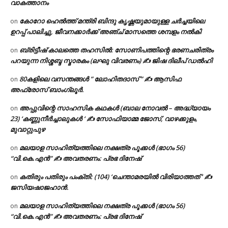
വാകത്താനം
കോറോ ഹെൽത്ത് മന്ത്രി ബിന്ദു കൃഷ്ണയുമായുള്ള ചർച്ചയിലെ
on
ഉറപ്പ് പാലിച്ചു, ജീവനക്കാർക്ക് അഞ്ച് മാസത്തെ ശമ്പളം നൽകി
ബ്രിട്ടീഷ് കാലത്തെ തഹസിൽ: സോണിപത്തിന്റെ ഭരണചരിത്രം
on
പറയുന്ന നിശ്ശബ്ദ സ്മാരകം (ലഘു വിവരണം) ✍ ജിഷ ദിലീപ് ഡൽഹി
80കളിലെ വസന്തങ്ങൾ ” ലോഹിതദാസ് ” ✍ ആസിഫ
on
അഫ്രോസ് ബാംഗ്ലൂർ.
അപ്പുവിന്റെ സാഹസിക കഥകൾ (ബാല നോവൽ – അദ്ധ്യായം
on
23) ‘കണ്ണുനീർച്ചാലുകൾ ‘ ✍ സോഫിയാമ്മ ജോസ്, വാഴക്കുളം,
മുവാറ്റുപുഴ
മലയാള സാഹിത്യത്തിലെ നക്ഷത്ര പൂക്കൾ (ഭാഗം 56)
on
“വി.കെ.എൻ” ✍ അവതരണം: പ്രഭ ദിനേഷ്
കതിരും പതിരും പംക്തി: (104) ‘ചെന്താമരയിൽ വിരിയാത്തത് ‘ ✍
on
ജസിയഷാജഹാൻ.
മലയാള സാഹിത്യത്തിലെ നക്ഷത്ര പൂക്കൾ (ഭാഗം 56)
on
“വി.കെ.എൻ” ✍ അവതരണം: പ്രഭ ദിനേഷ്