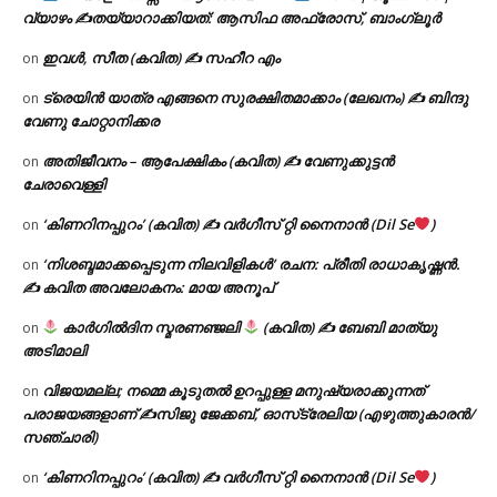
വ്യാഴം ✍
തയ്യാറാക്കിയത്: ആസിഫ അഫ്രോസ്, ബാംഗ്ലൂർ
ഇവൾ, സീത (കവിത) ✍ സഹീറ എം
on
ട്രെയിൻ യാത്ര എങ്ങനെ സുരക്ഷിതമാക്കാം (ലേഖനം) ✍ ബിന്ദു
on
വേണു ചോറ്റാനിക്കര
അതിജീവനം – ആപേക്ഷികം (കവിത) ✍ വേണുക്കുട്ടൻ
on
ചേരാവെള്ളി
‘കിണറിനപ്പുറം’ (കവിത) ✍ വർഗീസ് റ്റി നൈനാൻ (Dil Se
)
on
‘നിശബ്ദമാക്കപ്പെടുന്ന നിലവിളികൾ’ രചന: പ്രീതി രാധാകൃഷ്ണൻ.
on
✍ കവിത അവലോകനം: മായ അനൂപ്
കാർഗിൽദിന സ്മരണഞ്ജലി
(കവിത) ✍ ബേബി മാത്യു
on
അടിമാലി
വിജയമല്ല; നമ്മെ കൂടുതൽ ഉറപ്പുള്ള മനുഷ്യരാക്കുന്നത്
on
പരാജയങ്ങളാണ് ✍️സിജു ജേക്കബ്, ഓസ്‌ട്രേലിയ (എഴുത്തുകാരൻ/
സഞ്ചാരി)
‘കിണറിനപ്പുറം’ (കവിത) ✍ വർഗീസ് റ്റി നൈനാൻ (Dil Se
)
on