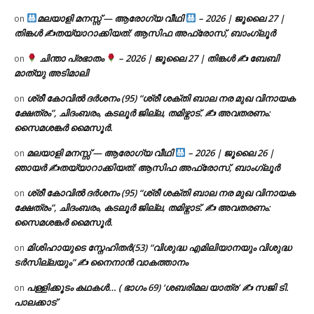
മലയാളി മനസ്സ് — ആരോഗ്യ വീഥി
– 2026 | ജൂലൈ 27 |
on
തിങ്കൾ ✍
തയ്യാറാക്കിയത്: ആസിഫ അഫ്രോസ്, ബാംഗ്ലൂർ
ചിന്താ പ്രഭാതം
– 2026 | ജൂലൈ 27 | തിങ്കൾ ✍
ബേബി
on
മാത്യു അടിമാലി
ശ്രീ കോവിൽ ദർശനം (95) “ശ്രീ ശക്തി ബാല നര മുഖ വിനായക
on
ക്ഷേത്രം”, ചിദംബരം, കടലൂർ ജില്ല, തമിഴ്നാട്. ✍ അവതരണം:
സൈമശങ്കർ മൈസൂർ.
മലയാളി മനസ്സ് — ആരോഗ്യ വീഥി
– 2026 | ജൂലൈ 26 |
on
ഞായർ ✍
തയ്യാറാക്കിയത്: ആസിഫ അഫ്രോസ്, ബാംഗ്ലൂർ
ശ്രീ കോവിൽ ദർശനം (95) “ശ്രീ ശക്തി ബാല നര മുഖ വിനായക
on
ക്ഷേത്രം”, ചിദംബരം, കടലൂർ ജില്ല, തമിഴ്നാട്. ✍ അവതരണം:
സൈമശങ്കർ മൈസൂർ.
മിശിഹായുടെ സ്നേഹിതർ(53) “വിശുദ്ധ എമിലിയാനയും വിശുദ്ധ
on
ടര്‍സില്ലയും” ✍ നൈനാൻ വാകത്താനം
പള്ളിക്കൂടം കഥകൾ… ( ഭാഗം 69) ‘ശബരിമല യാത്ര’ ✍ സജി ടി.
on
പാലക്കാട്