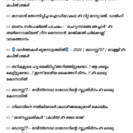
കപിൽ ശങ്കർ
ഭഗവാൻ തോന്നിപ്പിച്ച ഐഡിയ (കഥ) ✍ റിറ്റ മാനുവൽ, ഡൽഹി
on
ഓണം സ്പെഷ്യൽ പാചകം – ‘ ചെറുനാരങ്ങ അച്ചാർ ‘ ✍
on
തയ്യാറാക്കിയത്: റീന നൈനാൻ, മാജിക്കൽ ഫ്ലേവേഴ്സ്,
വാകത്താനം
വാർത്തകൾ ഒറ്റനോട്ടത്തിൽ
– 2026 | ഓഗസ്റ്റ് 07 | വെള്ളി ✍
on
കപിൽ ശങ്കർ
തറികളുടെ ഹൃദയമിടിപ്പ് അറിഞ്ഞിട്ടുണ്ടോ..? ആ ശബ്ദം
on
കേട്ടിട്ടുണ്ടോ…? ഇന്ന് ദേശീയ കൈത്തറി ദിനം..!! ✍ ലാലു
കോനാടിൽ
ഓഗസ്റ്റ് 𝟕 – രവീന്ദ്രനാഥ ടാഗോറിന്റെ സ്മൃതിദിനം ✍ ലാലു
on
കോനാടിൽ
നിലാവിനെ നൽകിയവൾ (കഥ)✍ജയകുമാരി കൊല്ലം
on
” ഓണപ്പുലരികൾ ” (കവിത) ✍ രേഖ രാജ്
on
ഓഗസ്റ്റ് 𝟕 – രവീന്ദ്രനാഥ ടാഗോറിന്റെ സ്മൃതിദിനം ✍ ലാലു
on