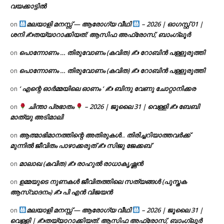
വയക്കാട്ടിൽ
മലയാളി മനസ്സ് — ആരോഗ്യ വീഥി
– 2026 | ഓഗസ്റ്റ് 01 |
on
ശനി ✍
തയ്യാറാക്കിയത്: ആസിഫ അഫ്രോസ്, ബാംഗ്ലൂർ
പൊന്നോണം … തിരുവോണം (കവിത) ✍ റോബിൻ പള്ളുരുത്തി
on
പൊന്നോണം … തിരുവോണം (കവിത) ✍ റോബിൻ പള്ളുരുത്തി
on
‘ എന്റെ ഓർമ്മയിലെ ഓണം ‘ ✍ ബിന്ദു വേണു ചോറ്റാനിക്കര
on
ചിന്താ പ്രഭാതം
– 2026 | ജൂലൈ 31 | വെള്ളി ✍
ബേബി
on
മാത്യു അടിമാലി
ആത്മാഭിമാനത്തിന്റെ അതിരുകൾ.. തിരിച്ചറിയാത്തവർക്ക്
on
മുന്നിൽ ജീവിതം പാഴാക്കരുത് ✍️ സിജു ജേക്കബ്
മാലാഖ (കവിത) ✍ രാഹുൽ രാധാകൃഷ്ണൻ
on
ഉമ്മയുടെ നുണകൾ ജീവിതത്തിലെ സത്യങ്ങൾ (പുസ്തക
on
ആസ്വാദനം) ✍ പി എൻ വിജയൻ
മലയാളി മനസ്സ് — ആരോഗ്യ വീഥി
– 2026 | ജൂലൈ 31 |
on
വെള്ളി | ✍
തയ്യാറാക്കിയത്: ആസിഫ അഫ്രോസ്, ബാംഗ്ലൂർ