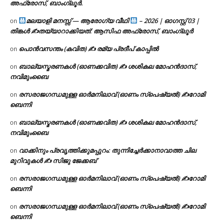
അഫ്രോസ്, ബാംഗ്ലൂർ.
മലയാളി മനസ്സ് — ആരോഗ്യ വീഥി
– 2026 | ഓഗസ്റ്റ് 03 |
on
തിങ്കൾ ✍
തയ്യാറാക്കിയത്: ആസിഫ അഫ്രോസ്, ബാംഗ്ലൂർ
പൊൻവസന്തം (കവിത) ✍ രമ്യ പ്രദീപ് കാപ്പിൽ
on
ബാല്യസ്മരണകൾ (ഓണക്കവിത) ✍ ശശികല മോഹൻദാസ്,
on
നവിമുംബൈ
രസരാജഗന്ധമുള്ള ഓർമനിലാവ് (ഓണം സ്‌പെഷ്യൽ) ✍റോമി
on
ബെന്നി
ബാല്യസ്മരണകൾ (ഓണക്കവിത) ✍ ശശികല മോഹൻദാസ്,
on
നവിമുംബൈ
വാക്കിനും പ്രവൃത്തിക്കുമപ്പുറം: തുന്നിച്ചേർക്കാനാവാത്ത ചില
on
മുറിവുകൾ ✍️ സിജു ജേക്കബ്
രസരാജഗന്ധമുള്ള ഓർമനിലാവ് (ഓണം സ്‌പെഷ്യൽ) ✍റോമി
on
ബെന്നി
രസരാജഗന്ധമുള്ള ഓർമനിലാവ് (ഓണം സ്‌പെഷ്യൽ) ✍റോമി
on
ബെന്നി