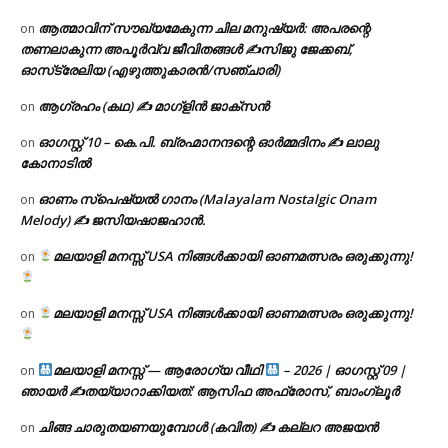
ആത്മാവിന് സൗഖ്യമേകുന്ന ചില മനുഷ്യർ: അപരന്റെ
on
തണലാകുന്ന അപൂർവ്വ ജീവിതങ്ങൾ ✍️സിജു ജേക്കബ്,
ഓസ്‌ട്രേലിയ (എഴുത്തുകാരൻ/സഞ്ചാരി)
ആഗ്രഹം (കഥ) ✍ മാഗ്ളിൻ ജാക്സൻ
on
ഓഗസ്റ്റ് 10 – കെ.പി. ബ്രഹ്മാനന്ദന്റെ ഓർമ്മദിനം ✍️ ലാലു
on
കോനാടിൽ
ഓണം സ്പെഷ്യൽ ഗാനം (Malayalam Nostalgic Onam
on
Melody) ✍ ജസിയഷാജഹാൻ.
മലയാളി മനസ്സ് USA നിങ്ങൾക്കായി ഓണമത്സരം ഒരുക്കുന്നു!
on
മലയാളി മനസ്സ് USA നിങ്ങൾക്കായി ഓണമത്സരം ഒരുക്കുന്നു!
on
മലയാളി മനസ്സ് — ആരോഗ്യ വീഥി
– 2026 | ഓഗസ്റ്റ് 09 |
on
ഞായർ ✍
തയ്യാറാക്കിയത്: ആസിഫ അഫ്രോസ്, ബാംഗ്ലൂർ
ചിങ്ങ ചാരുതയണയുമ്പോൾ (കവിത) ✍ കല്ലറ അജയൻ
on