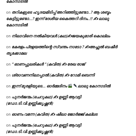
കോനാടിൽ
തറികളുടെ ഹൃദയമിടിപ്പ് അറിഞ്ഞിട്ടുണ്ടോ..? ആ ശബ്ദം
on
കേട്ടിട്ടുണ്ടോ…? ഇന്ന് ദേശീയ കൈത്തറി ദിനം..!! ✍ ലാലു
കോനാടിൽ
നിലാവിനെ നൽകിയവൾ (കഥ)✍ജയകുമാരി കൊല്ലം
on
കേരളം പ്രളയത്തിന്റെ സ്വന്തം നാടോ ? ✍️അഫ്സൽ ബഷീർ
on
തൃക്കോമല
” ഓണപ്പുലരികൾ ” (കവിത) ✍ രേഖ രാജ്
on
ശ്രാവണനിലാപ്പാൽ (കവിത) ✍ റോമി ബെന്നി
on
ഇന്ന് മുരളിയുടെ… ഓർമ്മദിനം
ലാലു കോനാടിൽ
on
പുനർജന്മം (ചെറുകഥ) ✍ ഉണ്ണി ആവട്ടി
on
(ഡോ.ടി.വി.ഉണ്ണിക്കൃഷ്ണൻ)
ഓണം വന്നേ (കവിത) ✍ ഷീലാ ജോർജ്ജ് കല്ലട
on
പുനർജന്മം (ചെറുകഥ) ✍ ഉണ്ണി ആവട്ടി
on
(ഡോ.ടി.വി.ഉണ്ണിക്കൃഷ്ണൻ)