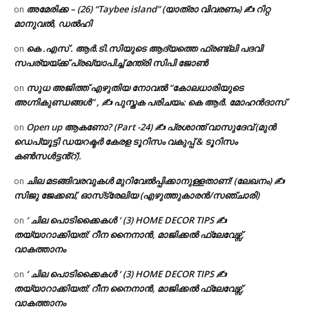
അമേരിക്ക – (26) “Taybee island” (യാത്രാ വിവരണം) ✍ റിറ്റ
on
മാനുവൽ, ഡൽഹി
കെ .എസ് . ആർ.ടി.സിയുടെ ആദ്യത്തെ ഫ്രണ്ട്ലി പദവി
on
സപര്യയ്ക്ക് പ്രഖ്യാപിച്ച് മന്ത്രി സിപി ജോൺ
സുധ അജിത്ത് എഴുതിയ നോവൽ “കോലധാരിയുടെ
on
അഗ്നികുണ്ഡങ്ങള്‍” , ✍ പുസ്തക പരിചയം: കെ ആർ. മോഹൻദാസ്
Open up ആകണോ? (Part -24) ✍ പ്രശാന്ത് വാസുദേവ് (മുൻ
on
ഡെപ്യൂട്ടി ഡയറക്ടർ കേരള ടൂറിസം വകുപ്പ് & ടൂറിസം
കൺസൾട്ടൻ്റ്).
ചില മടങ്ങിവരവുകൾ മുറിവേൽപ്പിക്കാനുള്ളതാണ്! (ലേഖനം) ✍️
on
സിജു ജേക്കബ്, ഓസ്‌ട്രേലിയ (എഴുത്തുകാരൻ/സഞ്ചാരി)
‘ ചില പൊടിക്കൈകൾ ‘ (3) HOME DECOR TIPS ✍
on
തയ്യാറാക്കിയത്: റീന നൈനാൻ, മാജിക്കൽ ഫ്ലേവേഴ്സ്,
വാകത്താനം
‘ ചില പൊടിക്കൈകൾ ‘ (3) HOME DECOR TIPS ✍
on
തയ്യാറാക്കിയത്: റീന നൈനാൻ, മാജിക്കൽ ഫ്ലേവേഴ്സ്,
വാകത്താനം