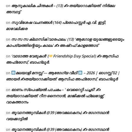
ആനുകാലിക ചിന്തകൾ – (13) ✍ തയ്യാറാക്കിയത്: നിർമല
on
അമ്പാട്ട്
സുവിശേഷ വചനങ്ങൾ (164) പ്രൊഫസ്സർ എ.വി. ഇട്ടി,
on
മാവേലിക്കര
സ സ സ ക്ലാസിക് വാരഫലം: (13) ‘ആഗോള യുദ്ധങ്ങളുടെയും
on
കാപട്യത്തിന്റെയും കാലം’ ✍ അഷ്റഫ് കാളത്തോട്
‘വാടാത്ത വേരുകൾ’ (
Friendship Day Special) ✍ ആസിഫ
on
അഫ്രോസ്, ബാംഗ്ലൂർ.
മലയാളി മനസ്സ് — ആരോഗ്യ വീഥി
– 2026 | ഓഗസ്റ്റ് 02 |
on
ഞായർ ✍
തയ്യാറാക്കിയത്: ആസിഫ അഫ്രോസ്, ബാംഗ്ലൂർ
ഓണം സ്പെഷ്യൽ പാചകം – ‘ വെറൈറ്റി പച്ചടി’ ✍
on
തയ്യാറാക്കിയത്: റീന നൈനാൻ, മാജിക്കൽ ഫ്ലേവേഴ്സ്,
വാകത്താനം
തൂവാനത്തുമ്പികൾ @39 (അവലോകനം) ✍ രാഗനാഥൻ
on
വയക്കാട്ടിൽ
തൂവാനത്തുമ്പികൾ @39 (അവലോകനം) ✍ രാഗനാഥൻ
on