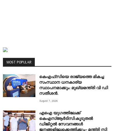
MOST POPULAR
കെഎഫ്‌സിയെ രാജ്യത്തെ മികച്ച
സംസ്ഥാന ധനകാര്യ
സ്ഥാപനമാക്കും: മുഖ്യമന്ത്രി വി ഡി
സതീശൻ.
August 7, 2026
എഐ യുഗത്തിലേക്ക്
കെഎസ്ആർടിസി:കൂടുതൽ
ഡിജിറ്റൽ സേവനങ്ങൾ
ജനങ്ങളിലേക്കെത്തിക്കും– മന്ത്രി സി