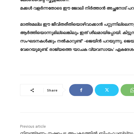
കോൺവെന്റ് സ്കൂളിലാണ്.
മക്കൾ വളർന്നതോടെ ഈ ജോലി നിർത്താൻ അച്ഛനോട് പറഞ്ഞെ
മാത്രമല്ല ഈ ജീവിതരീതിയൊഴിവാക്കാൻ പറ്റുന്നില്ലെന്ന
ആർത്തിയൊന്നുമില്ലെങ്കിലും ഇത് ശീലമായിപ്പോയി. കിട്ടു
സംഘടനകൾക്കും നൽകാറുണ്ട്” -ജെയിൻ പറയുന്നു. ജെയ
വേറെയുമുണ്ട്. രാജ്യത്തെ ‘യാചക വ്യവസായം’ ഏകദേശം 
Share
Previous article
നിയന്ത്രണം നഷ്ടപ്പെട്ട അപകടത്തിൽ ബിഎംഡബ്ല്യു