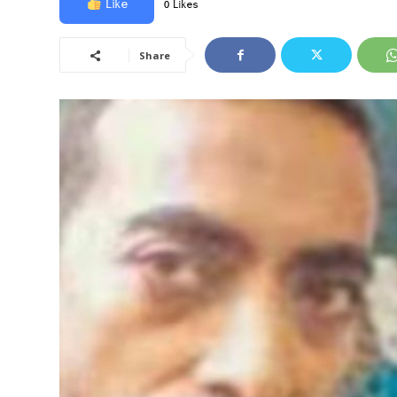
Like
0 Likes
Share