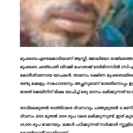
മുംബൈ:ഏഴരക്കോടിയാണ് ആസ്തി, ജോലിയോ രാജ്യത്തെ ഏറ
മുംബൈ ഛത്രപതി ശിവജി മഹാരാജ് ടെർമിനസിൽ (സി.എസ്
കോടീശ്വരനായ യാചകൻ. താമസം ദക്ഷിണ മുംബൈയിലെ പരേലി
രണ്ടു മക്കളും സഹോദരനും അച്ഛനുമാണ് ഭാരതിനൊപ്പം ഈ ര
ഭാരത് ജെയിനിന് ഭിക്ഷ യാചിച്ച് ഒരു മാസം ലഭിക്കുന്നത് 6
രാവിലെമുതൽ രാത്രിവരെ ദിവസവും പത്തുമുതൽ 12 മണി
ദിവസം 2000 മുതൽ 2500 രൂപ വരെ ലഭിക്കുന്നുണ്ട്. ഇത
30,000 രൂപ വേറെയും. മക്കൾ പഠിക്കുന്നത് സർക്കാർ സ്കൂള