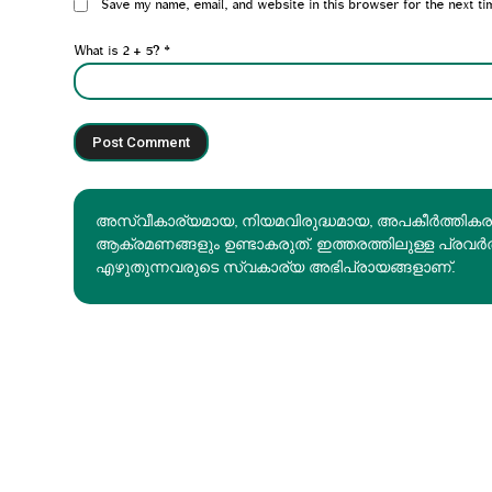
Website:
Save my name, email, and website in this browser for the next ti
What is 2 + 5?
*
അസ്വീകാര്യമായ, നിയമവിരുദ്ധമായ, അപകീര്‍ത്തിക
ആക്രമണങ്ങളും ഉണ്ടാകരുത്. ഇത്തരത്തിലുള്ള പ്രവർ
എഴുതുന്നവരുടെ സ്വകാര്യ അഭിപ്രായങ്ങളാണ്.