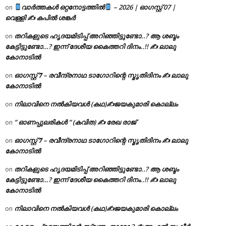
വാർത്തകൾ ഒറ്റനോട്ടത്തിൽ
– 2026 | ഓഗസ്റ്റ് 07 |
on
വെള്ളി ✍
കപിൽ ശങ്കർ
തറികളുടെ ഹൃദയമിടിപ്പ് അറിഞ്ഞിട്ടുണ്ടോ..? ആ ശബ്ദം
on
കേട്ടിട്ടുണ്ടോ…? ഇന്ന് ദേശീയ കൈത്തറി ദിനം..!! ✍ ലാലു
കോനാടിൽ
ഓഗസ്റ്റ് 𝟕 – രവീന്ദ്രനാഥ ടാഗോറിന്റെ സ്മൃതിദിനം ✍ ലാലു
on
കോനാടിൽ
നിലാവിനെ നൽകിയവൾ (കഥ)✍ജയകുമാരി കൊല്ലം
on
” ഓണപ്പുലരികൾ ” (കവിത) ✍ രേഖ രാജ്
on
ഓഗസ്റ്റ് 𝟕 – രവീന്ദ്രനാഥ ടാഗോറിന്റെ സ്മൃതിദിനം ✍ ലാലു
on
കോനാടിൽ
തറികളുടെ ഹൃദയമിടിപ്പ് അറിഞ്ഞിട്ടുണ്ടോ..? ആ ശബ്ദം
on
കേട്ടിട്ടുണ്ടോ…? ഇന്ന് ദേശീയ കൈത്തറി ദിനം..!! ✍ ലാലു
കോനാടിൽ
നിലാവിനെ നൽകിയവൾ (കഥ)✍ജയകുമാരി കൊല്ലം
on