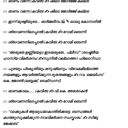
ഓണം വന്നേ (കവിത) ✍ ഷീലാ ജോർജ്ജ് കല്ലട
on
ഓണം വന്നേ (കവിത) ✍ ഷീലാ ജോർജ്ജ് കല്ലട
on
ഇന്ന് മുരളിയുടെ… ഓർമ്മദിനം
ലാലു കോനാടിൽ
on
ശ്രാവണനിലാപ്പാൽ (കവിത) ✍ റോമി ബെന്നി
on
ശ്രാവണനിലാപ്പാൽ (കവിത) ✍ റോമി ബെന്നി
on
“അരുതേ ഉണ്ണിയേട്ടാ ഇടയരുതേ.. പ്ലീസ് ” (രാഷ്ട്രീയ
on
ഹാസ്യ വിമർശനം) ✍സുനിൽ വല്ലാത്തറ ഫ്ലോറിഡാ
പുഴയും പ്രകൃതിയും മനുഷ്യനും: വിവേകമില്ലാത്ത
on
നയങ്ങളും ആവർത്തിക്കുന്ന ദുരന്തങ്ങളും ✍ റവ. ജെയിംസ്
കെ. ജോൺ (ലബ്ബക്ക്, ടെക്സാസ്)
ഓണക്കാലം….. (കവിത) ✍ വി.കെ. അശോകൻ
on
ശ്രാവണനിലാപ്പാൽ (കവിത) ✍ റോമി ബെന്നി
on
“വാക്കുകൾ ആയുധമാകാതിരിക്കട്ടെ: ബന്ധങ്ങൾ
on
കാത്തുസൂക്ഷിക്കുന്ന നവവിമർശന സംസ്കാരം” ✍️ സിജു
ജേക്കബ്