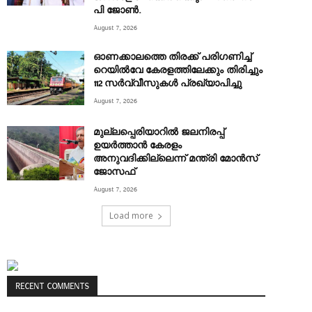
പി ജോൺ.
August 7, 2026
ഓണക്കാലത്തെ തിരക്ക് പരിഗണിച്ച്
റെയിൽവേ കേരളത്തിലേക്കും തിരിച്ചും
112 സർവ്വീസുകൾ പ്രഖ്യാപിച്ചു
August 7, 2026
മുല്ലപ്പെരിയാറിൽ ജലനിരപ്പ്
ഉയർത്താൻ കേരളം
അനുവദിക്കില്ലെന്ന് മന്ത്രി മോൻസ്
ജോസഫ്
August 7, 2026
Load more
RECENT COMMENTS