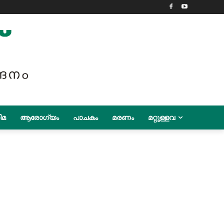
ിമ
ആരോഗ്യം
പാചകം
മരണം
മറ്റുള്ളവ