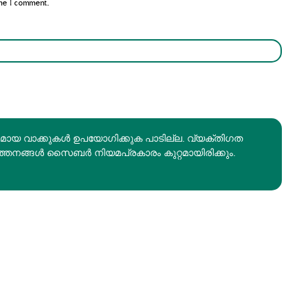
me I comment.
രമായ വാക്കുകൾ ഉപയോഗിക്കുക പാടില്ല. വ്യക്തിഗത
ത്തനങ്ങൾ സൈബർ നിയമപ്രകാരം കുറ്റമായിരിക്കും.