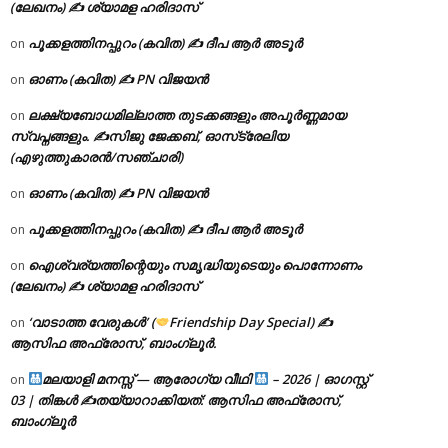
(ലേഖനം) ✍ ശ്യാമള ഹരിദാസ്
പൂക്കളത്തിനപ്പുറം (കവിത) ✍ ദീപ ആർ അടൂർ
on
ഓണം (കവിത) ✍ PN വിജയൻ
on
ലക്ഷ്യബോധമില്ലാത്ത തുടക്കങ്ങളും അപൂർണ്ണമായ
on
സ്വപ്നങ്ങളും. ✍️സിജു ജേക്കബ്, ഓസ്‌ട്രേലിയ
(എഴുത്തുകാരൻ/സഞ്ചാരി)
ഓണം (കവിത) ✍ PN വിജയൻ
on
പൂക്കളത്തിനപ്പുറം (കവിത) ✍ ദീപ ആർ അടൂർ
on
ഐശ്വര്യത്തിന്റെയും സമൃദ്ധിയുടെയും പൊന്നോണം
on
(ലേഖനം) ✍ ശ്യാമള ഹരിദാസ്
‘വാടാത്ത വേരുകൾ’ (
Friendship Day Special) ✍
on
ആസിഫ അഫ്രോസ്, ബാംഗ്ലൂർ.
മലയാളി മനസ്സ് — ആരോഗ്യ വീഥി
– 2026 | ഓഗസ്റ്റ്
on
03 | തിങ്കൾ ✍
തയ്യാറാക്കിയത്: ആസിഫ അഫ്രോസ്,
ബാംഗ്ലൂർ