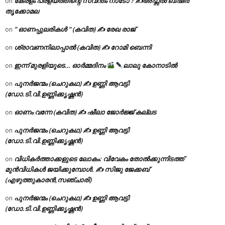
കേരളം പ്രളയത്തിന്റെ സ്വന്തം നാടോ ? ✍️അഫ്സൽ ബഷീർ
on
തൃക്കോമല
” ഓണപ്പുലരികൾ ” (കവിത) ✍ രേഖ രാജ്
on
ശ്രാവണനിലാപ്പാൽ (കവിത) ✍ റോമി ബെന്നി
on
ഇന്ന് മുരളിയുടെ… ഓർമ്മദിനം
ലാലു കോനാടിൽ
on
പുനർജന്മം (ചെറുകഥ) ✍ ഉണ്ണി ആവട്ടി
on
(ഡോ.ടി.വി.ഉണ്ണിക്കൃഷ്ണൻ)
ഓണം വന്നേ (കവിത) ✍ ഷീലാ ജോർജ്ജ് കല്ലട
on
പുനർജന്മം (ചെറുകഥ) ✍ ഉണ്ണി ആവട്ടി
on
(ഡോ.ടി.വി.ഉണ്ണിക്കൃഷ്ണൻ)
വിധികർത്താക്കളുടെ ലോകം: വിവേകം തോൽക്കുന്നിടത്ത്
on
മുൻവിധികൾ ജയിക്കുമ്പോൾ. ✍️ സിജു ജേക്കബ്
(എഴുത്തുകാരൻ,സഞ്ചാരി)
പുനർജന്മം (ചെറുകഥ) ✍ ഉണ്ണി ആവട്ടി
on
(ഡോ.ടി.വി.ഉണ്ണിക്കൃഷ്ണൻ)