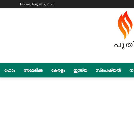
Friday, August 7, 2026
ഹോം
അമേരിക്ക
കേരളം
ഇന്ത്യ
സ്പെഷ്യൽ
നാ