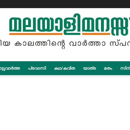
ട്ടുവാർത്ത
പ്രവാസി
കഥ/കവിത
യാത്ര
മതം
സിന