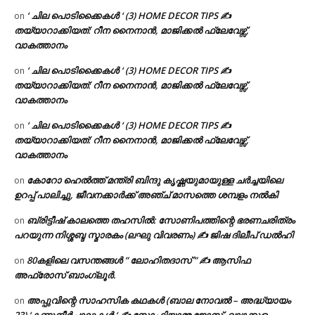
‘ ചില പൊടിക്കൈകൾ ‘ (3) HOME DECOR TIPS ✍
on
തയ്യാറാക്കിയത്: റീന നൈനാൻ, മാജിക്കൽ ഫ്ലേവേഴ്സ്,
വാകത്താനം
‘ ചില പൊടിക്കൈകൾ ‘ (3) HOME DECOR TIPS ✍
on
തയ്യാറാക്കിയത്: റീന നൈനാൻ, മാജിക്കൽ ഫ്ലേവേഴ്സ്,
വാകത്താനം
‘ ചില പൊടിക്കൈകൾ ‘ (3) HOME DECOR TIPS ✍
on
തയ്യാറാക്കിയത്: റീന നൈനാൻ, മാജിക്കൽ ഫ്ലേവേഴ്സ്,
വാകത്താനം
കോറോ ഹെൽത്ത് മന്ത്രി ബിന്ദു കൃഷ്ണയുമായുള്ള ചർച്ചയിലെ
on
ഉറപ്പ് പാലിച്ചു, ജീവനക്കാർക്ക് അഞ്ച് മാസത്തെ ശമ്പളം നൽകി
ബ്രിട്ടീഷ് കാലത്തെ തഹസിൽ: സോണിപത്തിന്റെ ഭരണചരിത്രം
on
പറയുന്ന നിശ്ശബ്ദ സ്മാരകം (ലഘു വിവരണം) ✍ ജിഷ ദിലീപ് ഡൽഹി
80കളിലെ വസന്തങ്ങൾ ” ലോഹിതദാസ് ” ✍ ആസിഫ
on
അഫ്രോസ് ബാംഗ്ലൂർ.
അപ്പുവിന്റെ സാഹസിക കഥകൾ (ബാല നോവൽ – അദ്ധ്യായം
on
23) ‘കണ്ണുനീർച്ചാലുകൾ ‘ ✍ സോഫിയാമ്മ ജോസ്, വാഴക്കുളം,