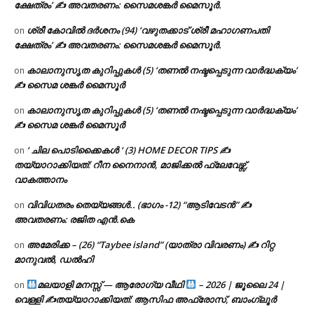
ക്ഷേത്രം’ ✍ അവതരണം: സൈമശങ്കർ മൈസൂർ.
ശ്രീ കോവിൽ ദർശനം (94) ‘വഴുതക്കാട് ശ്രീ മഹാഗണപതി
on
ക്ഷേത്രം’ ✍ അവതരണം: സൈമശങ്കർ മൈസൂർ.
കാലാനുസൃത കുറിപ്പുകൾ (5) ‘തണൽ നഷ്ടപ്പെടുന്ന വാർദ്ധക്യം’
on
✍ സൈമ ശങ്കർ മൈസൂർ
കാലാനുസൃത കുറിപ്പുകൾ (5) ‘തണൽ നഷ്ടപ്പെടുന്ന വാർദ്ധക്യം’
on
✍ സൈമ ശങ്കർ മൈസൂർ
‘ ചില പൊടിക്കൈകൾ ‘ (3) HOME DECOR TIPS ✍
on
തയ്യാറാക്കിയത്: റീന നൈനാൻ, മാജിക്കൽ ഫ്ലേവേഴ്സ്,
വാകത്താനം
വിവിധതരം തെയ്യങ്ങൾ.. (ഭാഗം -12) “ആടിവേടൻ” ✍
on
അവതരണം: രജിത എൻ.കെ
അമേരിക്ക – (26) “Taybee island” (യാത്രാ വിവരണം) ✍ റിറ്റ
on
മാനുവൽ, ഡൽഹി
മലയാളി മനസ്സ് — ആരോഗ്യ വീഥി
– 2026 | ജൂലൈ 24 |
on
വെള്ളി ✍
തയ്യാറാക്കിയത്: ആസിഫ അഫ്രോസ്, ബാംഗ്ലൂർ