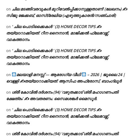
ചില മടങ്ങിവരവുകൾ മുറിവേൽപ്പിക്കാനുള്ളതാണ്! (ലേഖനം) ✍️
on
സിജു ജേക്കബ്, ഓസ്‌ട്രേലിയ (എഴുത്തുകാരൻ/സഞ്ചാരി)
‘ ചില പൊടിക്കൈകൾ ‘ (3) HOME DECOR TIPS ✍
on
തയ്യാറാക്കിയത്: റീന നൈനാൻ, മാജിക്കൽ ഫ്ലേവേഴ്സ്,
വാകത്താനം
‘ ചില പൊടിക്കൈകൾ ‘ (3) HOME DECOR TIPS ✍
on
തയ്യാറാക്കിയത്: റീന നൈനാൻ, മാജിക്കൽ ഫ്ലേവേഴ്സ്,
വാകത്താനം
മലയാളി മനസ്സ് — ആരോഗ്യ വീഥി
– 2026 | ജൂലൈ 24 |
on
വെള്ളി ✍
തയ്യാറാക്കിയത്: ആസിഫ അഫ്രോസ്, ബാംഗ്ലൂർ
ശ്രീ കോവിൽ ദർശനം (94) ‘വഴുതക്കാട് ശ്രീ മഹാഗണപതി
on
ക്ഷേത്രം’ ✍ അവതരണം: സൈമശങ്കർ മൈസൂർ.
‘ ചില പൊടിക്കൈകൾ ‘ (3) HOME DECOR TIPS ✍
on
തയ്യാറാക്കിയത്: റീന നൈനാൻ, മാജിക്കൽ ഫ്ലേവേഴ്സ്,
വാകത്താനം
ശ്രീ കോവിൽ ദർശനം (94) ‘വഴുതക്കാട് ശ്രീ മഹാഗണപതി
on