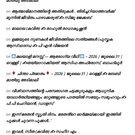
മാത്യു അടിമാലി
ആത്മാഭിമാനത്തിന്റെ അതിരുകൾ.. തിരിച്ചറിയാത്തവർക്ക്
on
മുന്നിൽ ജീവിതം പാഴാക്കരുത് ✍️ സിജു ജേക്കബ്
മാലാഖ (കവിത) ✍ രാഹുൽ രാധാകൃഷ്ണൻ
on
ഉമ്മയുടെ നുണകൾ ജീവിതത്തിലെ സത്യങ്ങൾ (പുസ്തക
on
ആസ്വാദനം) ✍ പി എൻ വിജയൻ
മലയാളി മനസ്സ് — ആരോഗ്യ വീഥി
– 2026 | ജൂലൈ 31 |
on
വെള്ളി | ✍
തയ്യാറാക്കിയത്: ആസിഫ അഫ്രോസ്, ബാംഗ്ലൂർ
ചിന്താ പ്രഭാതം
– 2026 | ജൂലൈ 31 | വെള്ളി ✍
ബേബി
on
മാത്യു അടിമാലി
വിശ്വാസത്തിന്റെ പരമ്പരാഗത ചട്ടക്കൂടുകളും ആധുനിക
on
യാഥാർത്ഥ്യങ്ങളും: മാറ്റങ്ങളുടെ പാതയിൽ സഭയും സമൂഹവും ✍
പി പി ചെറിയാൻ, ഡാളസ്
ഇന്ന് ഭരതൻ സ്മൃതി ദിനം. ഭരതൻ്റെ ഓർമ്മയ്ക്കായി ‘ഇത്തിരി
on
പൂക്കൾ ചുവന്ന പൂക്കൾ..’
ഇവൾ, സീത (കവിത) ✍ സഹീറ എം
on