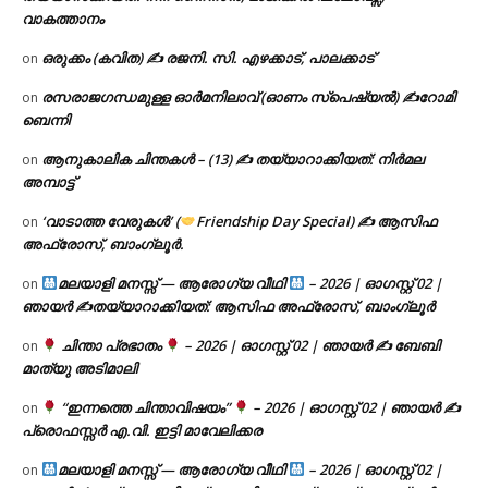
വാകത്താനം
ഒരുക്കം (കവിത) ✍ രജനി. സി. എഴക്കാട്, പാലക്കാട്
on
രസരാജഗന്ധമുള്ള ഓർമനിലാവ് (ഓണം സ്‌പെഷ്യൽ) ✍റോമി
on
ബെന്നി
ആനുകാലിക ചിന്തകൾ – (13) ✍ തയ്യാറാക്കിയത്: നിർമല
on
അമ്പാട്ട്
‘വാടാത്ത വേരുകൾ’ (
Friendship Day Special) ✍ ആസിഫ
on
അഫ്രോസ്, ബാംഗ്ലൂർ.
മലയാളി മനസ്സ് — ആരോഗ്യ വീഥി
– 2026 | ഓഗസ്റ്റ് 02 |
on
ഞായർ ✍
തയ്യാറാക്കിയത്: ആസിഫ അഫ്രോസ്, ബാംഗ്ലൂർ
ചിന്താ പ്രഭാതം
– 2026 | ഓഗസ്റ്റ് 02 | ഞായർ ✍
ബേബി
on
മാത്യു അടിമാലി
“ഇന്നത്തെ ചിന്താവിഷയം”
– 2026 | ഓഗസ്റ്റ് 02 | ഞായർ ✍
on
പ്രൊഫസ്സർ എ.വി. ഇട്ടി മാവേലിക്കര
മലയാളി മനസ്സ് — ആരോഗ്യ വീഥി
– 2026 | ഓഗസ്റ്റ് 02 |
on