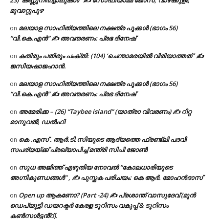
മുവാറ്റുപുഴ
മലയാള സാഹിത്യത്തിലെ നക്ഷത്ര പൂക്കൾ (ഭാഗം 56)
on
“വി.കെ.എൻ” ✍ അവതരണം: പ്രഭ ദിനേഷ്
കതിരും പതിരും പംക്തി: (104) ‘ചെന്താമരയിൽ വിരിയാത്തത് ‘ ✍
on
ജസിയഷാജഹാൻ.
മലയാള സാഹിത്യത്തിലെ നക്ഷത്ര പൂക്കൾ (ഭാഗം 56)
on
“വി.കെ.എൻ” ✍ അവതരണം: പ്രഭ ദിനേഷ്
അമേരിക്ക – (26) “Taybee island” (യാത്രാ വിവരണം) ✍ റിറ്റ
on
മാനുവൽ, ഡൽഹി
കെ .എസ് . ആർ.ടി.സിയുടെ ആദ്യത്തെ ഫ്രണ്ട്ലി പദവി
on
സപര്യയ്ക്ക് പ്രഖ്യാപിച്ച് മന്ത്രി സിപി ജോൺ
സുധ അജിത്ത് എഴുതിയ നോവൽ “കോലധാരിയുടെ
on
അഗ്നികുണ്ഡങ്ങള്‍” , ✍ പുസ്തക പരിചയം: കെ ആർ. മോഹൻദാസ്
Open up ആകണോ? (Part -24) ✍ പ്രശാന്ത് വാസുദേവ് (മുൻ
on
ഡെപ്യൂട്ടി ഡയറക്ടർ കേരള ടൂറിസം വകുപ്പ് & ടൂറിസം
കൺസൾട്ടൻ്റ്).