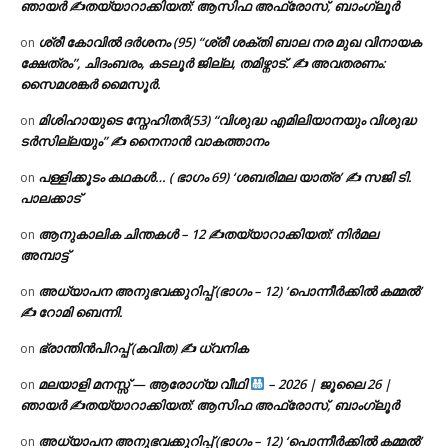
ഞായർ ✍
തയ്യാറാക്കിയത്: ആസിഫ അഫ്രോസ്, ബാംഗ്ലൂർ
ശ്രീ കോവിൽ ദർശനം (95) “ശ്രീ ശക്തി ബാല നര മുഖ വിനായക
on
ക്ഷേത്രം”, ചിദംബരം, കടലൂർ ജില്ല, തമിഴ്നാട്. ✍ അവതരണം:
സൈമശങ്കർ മൈസൂർ.
മിശിഹായുടെ സ്നേഹിതർ(53) “വിശുദ്ധ എമിലിയാനയും വിശുദ്ധ
on
ടര്‍സില്ലയും” ✍ നൈനാൻ വാകത്താനം
പള്ളിക്കൂടം കഥകൾ… ( ഭാഗം 69) ‘ശബരിമല യാത്ര’ ✍ സജി ടി.
on
പാലക്കാട്
ആനുകാലിക ചിന്തകൾ – 12 ✍തയ്യാറാക്കിയത്: നിർമല
on
അമ്പാട്ട്
അധ്യാപന അനുഭവക്കുറിപ്പ് (ഭാഗം – 12) ‘പൊന്നീർക്കിൽ കമ്മൽ’
on
✍ റോമി ബെന്നി.
ഭ്രാന്തിൻപിറപ്പ് (കവിത) ✍ ധ്വനിക
on
മലയാളി മനസ്സ് — ആരോഗ്യ വീഥി
– 2026 | ജൂലൈ 26 |
on
ഞായർ ✍
തയ്യാറാക്കിയത്: ആസിഫ അഫ്രോസ്, ബാംഗ്ലൂർ
അധ്യാപന അനുഭവക്കുറിപ്പ് (ഭാഗം – 12) ‘പൊന്നീർക്കിൽ കമ്മൽ’
on