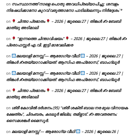
സംസ്ഥാനത്ത് നാളെ പൊതു അവധിപ്രഖ്യാപിച്ചു; ശമ്പളം
on
നിഷേധിക്കാനോ കുറവ് വരുത്താനോ പാടില്ലെന്നും നിർദ്ദേശം`*
ചിന്താ പ്രഭാതം
– 2026 | ജൂലൈ 27 | തിങ്കൾ ✍
ബേബി
on
മാത്യു അടിമാലി
“ഇന്നത്തെ ചിന്താവിഷയം”
– 2026 | ജൂലൈ 27 | തിങ്കൾ ✍
on
പ്രൊഫസ്സർ എ.വി. ഇട്ടി മാവേലിക്കര
മലയാളി മനസ്സ് — ആരോഗ്യ വീഥി
– 2026 | ജൂലൈ 27 |
on
തിങ്കൾ ✍
തയ്യാറാക്കിയത്: ആസിഫ അഫ്രോസ്, ബാംഗ്ലൂർ
മലയാളി മനസ്സ് — ആരോഗ്യ വീഥി
– 2026 | ജൂലൈ 27 |
on
തിങ്കൾ ✍
തയ്യാറാക്കിയത്: ആസിഫ അഫ്രോസ്, ബാംഗ്ലൂർ
ചിന്താ പ്രഭാതം
– 2026 | ജൂലൈ 27 | തിങ്കൾ ✍
ബേബി
on
മാത്യു അടിമാലി
ശ്രീ കോവിൽ ദർശനം (95) “ശ്രീ ശക്തി ബാല നര മുഖ വിനായക
on
ക്ഷേത്രം”, ചിദംബരം, കടലൂർ ജില്ല, തമിഴ്നാട്. ✍ അവതരണം:
സൈമശങ്കർ മൈസൂർ.
മലയാളി മനസ്സ് — ആരോഗ്യ വീഥി
– 2026 | ജൂലൈ 26 |
on