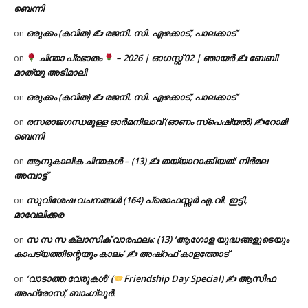
ബെന്നി
ഒരുക്കം (കവിത) ✍ രജനി. സി. എഴക്കാട്, പാലക്കാട്
on
ചിന്താ പ്രഭാതം
– 2026 | ഓഗസ്റ്റ് 02 | ഞായർ ✍
ബേബി
on
മാത്യു അടിമാലി
ഒരുക്കം (കവിത) ✍ രജനി. സി. എഴക്കാട്, പാലക്കാട്
on
രസരാജഗന്ധമുള്ള ഓർമനിലാവ് (ഓണം സ്‌പെഷ്യൽ) ✍റോമി
on
ബെന്നി
ആനുകാലിക ചിന്തകൾ – (13) ✍ തയ്യാറാക്കിയത്: നിർമല
on
അമ്പാട്ട്
സുവിശേഷ വചനങ്ങൾ (164) പ്രൊഫസ്സർ എ.വി. ഇട്ടി,
on
മാവേലിക്കര
സ സ സ ക്ലാസിക് വാരഫലം: (13) ‘ആഗോള യുദ്ധങ്ങളുടെയും
on
കാപട്യത്തിന്റെയും കാലം’ ✍ അഷ്റഫ് കാളത്തോട്
‘വാടാത്ത വേരുകൾ’ (
Friendship Day Special) ✍ ആസിഫ
on
അഫ്രോസ്, ബാംഗ്ലൂർ.