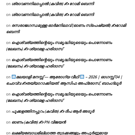
ശ്രാവണനിലാപ്പാൽ (കവിത) ✍ റോമി ബെന്നി
on
ശ്രാവണനിലാപ്പാൽ (കവിത) ✍ റോമി ബെന്നി
on
രസരാജഗന്ധമുള്ള ഓർമനിലാവ് (ഓണം സ്‌പെഷ്യൽ) ✍റോമി
on
ബെന്നി
ഐശ്വര്യത്തിന്റെയും സമൃദ്ധിയുടെയും പൊന്നോണം
on
(ലേഖനം) ✍ ശ്യാമള ഹരിദാസ്
ഐശ്വര്യത്തിന്റെയും സമൃദ്ധിയുടെയും പൊന്നോണം
on
(ലേഖനം) ✍ ശ്യാമള ഹരിദാസ്
മലയാളി മനസ്സ് — ആരോഗ്യ വീഥി
– 2026 | ഓഗസ്റ്റ് 04 |
on
ചൊവ്വ ✍
തയ്യാറാക്കിയത്: ആസിഫ അഫ്രോസ്, ബാംഗ്ലൂർ
ഐശ്വര്യത്തിന്റെയും സമൃദ്ധിയുടെയും പൊന്നോണം
on
(ലേഖനം) ✍ ശ്യാമള ഹരിദാസ്
പൂക്കളത്തിനപ്പുറം (കവിത) ✍ ദീപ ആർ അടൂർ
on
ഓണം (കവിത) ✍ PN വിജയൻ
on
ലക്ഷ്യബോധമില്ലാത്ത തുടക്കങ്ങളും അപൂർണ്ണമായ
on