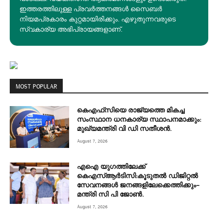
ഇത്തരത്തിലുള്ള പ്രവർത്തനങ്ങൾ സൈബർ
നിയമപ്രകാരം കുറ്റമായിരിക്കും. എഴുതുന്നവരുടെ
സ്വകാര്യ അഭിപ്രായങ്ങളാണ്.
MOST POPULAR
കെഎഫ്‌സിയെ രാജ്യത്തെ മികച്ച
സംസ്ഥാന ധനകാര്യ സ്ഥാപനമാക്കും:
മുഖ്യമന്ത്രി വി ഡി സതീശൻ.
August 7, 2026
എഐ യുഗത്തിലേക്ക്
കെഎസ്ആർടിസി:കൂടുതൽ ഡിജിറ്റൽ
സേവനങ്ങൾ ജനങ്ങളിലേക്കെത്തിക്കും–
മന്ത്രി സി പി ജോൺ.
August 7, 2026