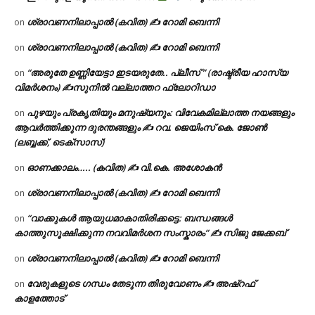
ശ്രാവണനിലാപ്പാൽ (കവിത) ✍ റോമി ബെന്നി
on
ശ്രാവണനിലാപ്പാൽ (കവിത) ✍ റോമി ബെന്നി
on
“അരുതേ ഉണ്ണിയേട്ടാ ഇടയരുതേ.. പ്ലീസ് ” (രാഷ്ട്രീയ ഹാസ്യ
on
വിമർശനം) ✍സുനിൽ വല്ലാത്തറ ഫ്ലോറിഡാ
പുഴയും പ്രകൃതിയും മനുഷ്യനും: വിവേകമില്ലാത്ത നയങ്ങളും
on
ആവർത്തിക്കുന്ന ദുരന്തങ്ങളും ✍ റവ. ജെയിംസ് കെ. ജോൺ
(ലബ്ബക്ക്, ടെക്സാസ്)
ഓണക്കാലം….. (കവിത) ✍ വി.കെ. അശോകൻ
on
ശ്രാവണനിലാപ്പാൽ (കവിത) ✍ റോമി ബെന്നി
on
“വാക്കുകൾ ആയുധമാകാതിരിക്കട്ടെ: ബന്ധങ്ങൾ
on
കാത്തുസൂക്ഷിക്കുന്ന നവവിമർശന സംസ്കാരം” ✍️ സിജു ജേക്കബ്
ശ്രാവണനിലാപ്പാൽ (കവിത) ✍ റോമി ബെന്നി
on
വേരുകളുടെ ഗന്ധം തേടുന്ന തിരുവോണം ✍ അഷ്റഫ്
on
കാളത്തോട്