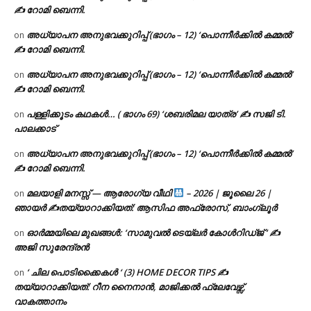
✍ റോമി ബെന്നി.
അധ്യാപന അനുഭവക്കുറിപ്പ് (ഭാഗം – 12) ‘പൊന്നീർക്കിൽ കമ്മൽ’
on
✍ റോമി ബെന്നി.
അധ്യാപന അനുഭവക്കുറിപ്പ് (ഭാഗം – 12) ‘പൊന്നീർക്കിൽ കമ്മൽ’
on
✍ റോമി ബെന്നി.
പള്ളിക്കൂടം കഥകൾ… ( ഭാഗം 69) ‘ശബരിമല യാത്ര’ ✍ സജി ടി.
on
പാലക്കാട്
അധ്യാപന അനുഭവക്കുറിപ്പ് (ഭാഗം – 12) ‘പൊന്നീർക്കിൽ കമ്മൽ’
on
✍ റോമി ബെന്നി.
മലയാളി മനസ്സ് — ആരോഗ്യ വീഥി
– 2026 | ജൂലൈ 26 |
on
ഞായർ ✍
തയ്യാറാക്കിയത്: ആസിഫ അഫ്രോസ്, ബാംഗ്ലൂർ
ഓർമ്മയിലെ മുഖങ്ങൾ: ‘സാമുവൽ ടെയ്ലർ കോൾറിഡ്ജ് ‘ ✍
on
അജി സുരേന്ദ്രൻ
‘ ചില പൊടിക്കൈകൾ ‘ (3) HOME DECOR TIPS ✍
on
തയ്യാറാക്കിയത്: റീന നൈനാൻ, മാജിക്കൽ ഫ്ലേവേഴ്സ്,
വാകത്താനം