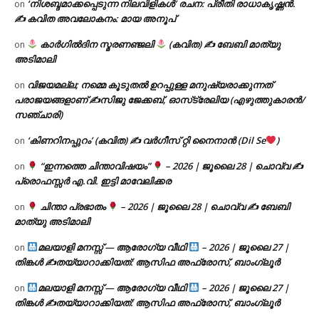
‘നിശബ്ദമാക്കപ്പെടുന്ന നിലവിളികൾ’ രചന: പ്രീതി രാധാകൃഷ്ണൻ.
on
✍ കവിത അവലോകനം: മായ അനൂപ്
കാർഗിൽദിന സ്മരണഞ്ജലി
(കവിത) ✍ ബേബി മാത്യു
on
അടിമാലി
വിജയമല്ല; നമ്മെ കൂടുതൽ ഉറപ്പുള്ള മനുഷ്യരാക്കുന്നത്
on
പരാജയങ്ങളാണ് ✍️സിജു ജേക്കബ്, ഓസ്‌ട്രേലിയ (എഴുത്തുകാരൻ/
സഞ്ചാരി)
‘കിണറിനപ്പുറം’ (കവിത) ✍ വർഗീസ് റ്റി നൈനാൻ (Dil Se
)
on
“ഇന്നത്തെ ചിന്താവിഷയം”
– 2026 | ജൂലൈ 28 | ചൊവ്വ ✍
on
പ്രൊഫസ്സർ എ.വി. ഇട്ടി മാവേലിക്കര
ചിന്താ പ്രഭാതം
– 2026 | ജൂലൈ 28 | ചൊവ്വ ✍
ബേബി
on
മാത്യു അടിമാലി
മലയാളി മനസ്സ് — ആരോഗ്യ വീഥി
– 2026 | ജൂലൈ 27 |
on
തിങ്കൾ ✍
തയ്യാറാക്കിയത്: ആസിഫ അഫ്രോസ്, ബാംഗ്ലൂർ
മലയാളി മനസ്സ് — ആരോഗ്യ വീഥി
– 2026 | ജൂലൈ 27 |
on
തിങ്കൾ ✍
തയ്യാറാക്കിയത്: ആസിഫ അഫ്രോസ്, ബാംഗ്ലൂർ