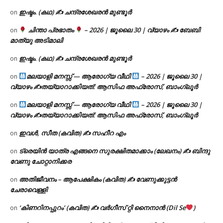
ഇഷ്ടം. (കഥ) ✍ ചന്ദ്രശേഖരൻ മുണ്ടൂർ
on
ചിന്താ പ്രഭാതം
– 2026 | ജൂലൈ 30 | വ്യാഴം ✍
ബേബി
on
മാത്യു അടിമാലി
ഇഷ്ടം. (കഥ) ✍ ചന്ദ്രശേഖരൻ മുണ്ടൂർ
on
മലയാളി മനസ്സ് — ആരോഗ്യ വീഥി
– 2026 | ജൂലൈ 30 |
on
വ്യാഴം ✍
തയ്യാറാക്കിയത്: ആസിഫ അഫ്രോസ്, ബാംഗ്ലൂർ
മലയാളി മനസ്സ് — ആരോഗ്യ വീഥി
– 2026 | ജൂലൈ 30 |
on
വ്യാഴം ✍
തയ്യാറാക്കിയത്: ആസിഫ അഫ്രോസ്, ബാംഗ്ലൂർ
ഇവൾ, സീത (കവിത) ✍ സഹീറ എം
on
ട്രെയിൻ യാത്ര എങ്ങനെ സുരക്ഷിതമാക്കാം (ലേഖനം) ✍ ബിന്ദു
on
വേണു ചോറ്റാനിക്കര
അതിജീവനം – ആപേക്ഷികം (കവിത) ✍ വേണുക്കുട്ടൻ
on
ചേരാവെള്ളി
‘കിണറിനപ്പുറം’ (കവിത) ✍ വർഗീസ് റ്റി നൈനാൻ (Dil Se
)
on