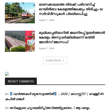
ഓണക്കാലത്തെ തിരക്ക് പരിഗണിച്ച്
റെയിൽവേ കേരളത്തിലേക്കും തിരിച്ചും 112
സർവ്വീസുകൾ പ്രഖ്യാപിച്ചു
August 7, 2026
മുല്ലപ്പെരിയാറിൽ ജലനിരപ്പ് ഉയർത്താൻ
കേരളം അനുവദിക്കില്ലെന്ന് മന്ത്രി
മോൻസ് ജോസഫ്
August 7, 2026
Load more
RECENT COMMENTS
വാർത്തകൾ ഒറ്റനോട്ടത്തിൽ
– 2026 | ഓഗസ്റ്റ് 07 | വെള്ളി ✍
on
കപിൽ ശങ്കർ
തറികളുടെ ഹൃദയമിടിപ്പ് അറിഞ്ഞിട്ടുണ്ടോ..? ആ ശബ്ദം
on