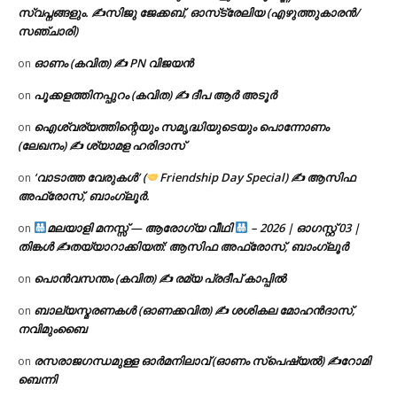
സ്വപ്നങ്ങളും. ✍️സിജു ജേക്കബ്, ഓസ്‌ട്രേലിയ (എഴുത്തുകാരൻ/
സഞ്ചാരി)
ഓണം (കവിത) ✍ PN വിജയൻ
on
പൂക്കളത്തിനപ്പുറം (കവിത) ✍ ദീപ ആർ അടൂർ
on
ഐശ്വര്യത്തിന്റെയും സമൃദ്ധിയുടെയും പൊന്നോണം
on
(ലേഖനം) ✍ ശ്യാമള ഹരിദാസ്
‘വാടാത്ത വേരുകൾ’ (
Friendship Day Special) ✍ ആസിഫ
on
അഫ്രോസ്, ബാംഗ്ലൂർ.
മലയാളി മനസ്സ് — ആരോഗ്യ വീഥി
– 2026 | ഓഗസ്റ്റ് 03 |
on
തിങ്കൾ ✍
തയ്യാറാക്കിയത്: ആസിഫ അഫ്രോസ്, ബാംഗ്ലൂർ
പൊൻവസന്തം (കവിത) ✍ രമ്യ പ്രദീപ് കാപ്പിൽ
on
ബാല്യസ്മരണകൾ (ഓണക്കവിത) ✍ ശശികല മോഹൻദാസ്,
on
നവിമുംബൈ
രസരാജഗന്ധമുള്ള ഓർമനിലാവ് (ഓണം സ്‌പെഷ്യൽ) ✍റോമി
on
ബെന്നി