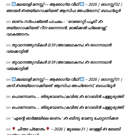
മലയാളി മനസ്സ് — ആരോഗ്യ വീഥി
– 2026 | ഓഗസ്റ്റ് 02 |
on
ഞായർ ✍
തയ്യാറാക്കിയത്: ആസിഫ അഫ്രോസ്, ബാംഗ്ലൂർ
ഓണം സ്പെഷ്യൽ പാചകം – ‘ വെറൈറ്റി പച്ചടി’ ✍
on
തയ്യാറാക്കിയത്: റീന നൈനാൻ, മാജിക്കൽ ഫ്ലേവേഴ്സ്,
വാകത്താനം
തൂവാനത്തുമ്പികൾ @39 (അവലോകനം) ✍ രാഗനാഥൻ
on
വയക്കാട്ടിൽ
തൂവാനത്തുമ്പികൾ @39 (അവലോകനം) ✍ രാഗനാഥൻ
on
വയക്കാട്ടിൽ
മലയാളി മനസ്സ് — ആരോഗ്യ വീഥി
– 2026 | ഓഗസ്റ്റ് 01 |
on
ശനി ✍
തയ്യാറാക്കിയത്: ആസിഫ അഫ്രോസ്, ബാംഗ്ലൂർ
പൊന്നോണം … തിരുവോണം (കവിത) ✍ റോബിൻ പള്ളുരുത്തി
on
പൊന്നോണം … തിരുവോണം (കവിത) ✍ റോബിൻ പള്ളുരുത്തി
on
‘ എന്റെ ഓർമ്മയിലെ ഓണം ‘ ✍ ബിന്ദു വേണു ചോറ്റാനിക്കര
on
ചിന്താ പ്രഭാതം
– 2026 | ജൂലൈ 31 | വെള്ളി ✍
ബേബി
on