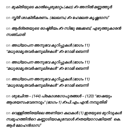
മുക്തിയുടെ കാൽപ്പെരുമാറ്റം (കഥ) ✍ അനിൽ മണ്ണത്തൂർ
on
സ്ത്രീ ശാക്തീകരണം. (ലേഖനം) ✍ ഹേമലത കൃഷ്ണദാസ്
on
ആർദ്രതയുടെ രാഷ്ട്രീയം ✍️ സിജു ജേക്കബ്, എഴുത്തുകാരൻ
on
സഞ്ചാരി
അധ്യാപന അനുഭവ കുറിപ്പുകൾ (ഭാഗം 11)
on
“മധുരാമൃതവർഷനൂലിഴകൾ” ✍ റോമി ബെന്നി
അധ്യാപന അനുഭവ കുറിപ്പുകൾ (ഭാഗം 11)
on
“മധുരാമൃതവർഷനൂലിഴകൾ” ✍ റോമി ബെന്നി
അധ്യാപന അനുഭവ കുറിപ്പുകൾ (ഭാഗം 11)
on
“മധുരാമൃതവർഷനൂലിഴകൾ” ✍ റോമി ബെന്നി
ശുഭചിന്ത – (144) പ്രകാശഗോപുരങ്ങൾ – (120) “ഭാഷയും
on
ആശയസംവേദനവും” (ഭാഗം-1) ✍പി.എം.എൻ.നമ്പൂതിരി
വെള്ളിത്തിരയിലെ അണിയറ കഥകൾ (1) ഇരയുടെ മുറിവുകൾ
on
സമൂഹത്തിന്‍റെ കണ്ണാടിയാകുമ്പോൾ ✍തയ്യാറാക്കിയത്: കെ.
ആര്‍ മോഹന്‍ദാസ്