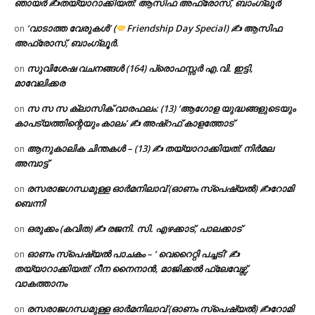
ഞായർ ✍
തയ്യാറാക്കിയത്: ആസിഫ അഫ്രോസ്, ബാംഗ്ലൂർ
‘വാടാത്ത വേരുകൾ’ (
Friendship Day Special) ✍ ആസിഫ
on
അഫ്രോസ്, ബാംഗ്ലൂർ.
സുവിശേഷ വചനങ്ങൾ (164) പ്രൊഫസ്സർ എ.വി. ഇട്ടി,
on
മാവേലിക്കര
സ സ സ ക്ലാസിക് വാരഫലം: (13) ‘ആഗോള യുദ്ധങ്ങളുടെയും
on
കാപട്യത്തിന്റെയും കാലം’ ✍ അഷ്റഫ് കാളത്തോട്
ആനുകാലിക ചിന്തകൾ – (13) ✍ തയ്യാറാക്കിയത്: നിർമല
on
അമ്പാട്ട്
രസരാജഗന്ധമുള്ള ഓർമനിലാവ് (ഓണം സ്‌പെഷ്യൽ) ✍റോമി
on
ബെന്നി
ഒരുക്കം (കവിത) ✍ രജനി. സി. എഴക്കാട്, പാലക്കാട്
on
ഓണം സ്പെഷ്യൽ പാചകം – ‘ വെറൈറ്റി പച്ചടി’ ✍
on
തയ്യാറാക്കിയത്: റീന നൈനാൻ, മാജിക്കൽ ഫ്ലേവേഴ്സ്,
വാകത്താനം
രസരാജഗന്ധമുള്ള ഓർമനിലാവ് (ഓണം സ്‌പെഷ്യൽ) ✍റോമി
on