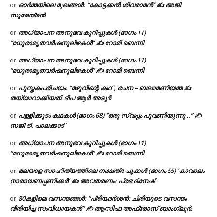
ഓർമ്മയിലെ മുഖങ്ങൾ: “കോട്ടക്കൽ ശിവരാമൻ” ✍ അജി
on
സുരേന്ദ്രൻ
അധ്യാപന അനുഭവ കുറിപ്പുകൾ (ഭാഗം 11)
on
“മധുരാമൃതവർഷനൂലിഴകൾ” ✍ റോമി ബെന്നി
അധ്യാപന അനുഭവ കുറിപ്പുകൾ (ഭാഗം 11)
on
“മധുരാമൃതവർഷനൂലിഴകൾ” ✍ റോമി ബെന്നി
പുസ്തകപരിചയം: “മഴുവിന്റെ കഥ”, രചന – ബലാമണിയമ്മ ✍
on
തയ്യാറാക്കിയത്: ദീപ ആർ അടൂർ
പള്ളിക്കൂടം കഥകൾ (ഭാഗം 68) “ഒരു സ്വപ്നം പൂവണിയുന്നു…” ✍
on
സജി ടി. പാലക്കാട്
അധ്യാപന അനുഭവ കുറിപ്പുകൾ (ഭാഗം 11)
on
“മധുരാമൃതവർഷനൂലിഴകൾ” ✍ റോമി ബെന്നി
മലയാള സാഹിത്യത്തിലെ നക്ഷത്ര പൂക്കൾ (ഭാഗം 55) ‘കാവാലം
on
നാരായണപ്പണിക്കർ’ ✍ അവതരണം: പ്രഭ ദിനേഷ്
80കളിലെ വസന്തങ്ങൾ: “പ്രിയദർശൻ: ചിരിയുടെ വസന്തം
on
വിരിയിച്ച സംവിധായകൻ” ✍ ആസിഫ അഫ്രോസ് ബാംഗ്ലൂർ.