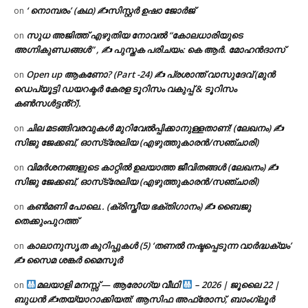
‘ നൊമ്പരം’ (കഥ) ✍സിസ്റ്റർ ഉഷാ ജോർജ്
on
സുധ അജിത്ത് എഴുതിയ നോവൽ “കോലധാരിയുടെ
on
അഗ്നികുണ്ഡങ്ങള്‍” , ✍ പുസ്തക പരിചയം: കെ ആർ. മോഹൻദാസ്
Open up ആകണോ? (Part -24) ✍ പ്രശാന്ത് വാസുദേവ് (മുൻ
on
ഡെപ്യൂട്ടി ഡയറക്ടർ കേരള ടൂറിസം വകുപ്പ് & ടൂറിസം
കൺസൾട്ടൻ്റ്).
ചില മടങ്ങിവരവുകൾ മുറിവേൽപ്പിക്കാനുള്ളതാണ്! (ലേഖനം) ✍️
on
സിജു ജേക്കബ്, ഓസ്‌ട്രേലിയ (എഴുത്തുകാരൻ/സഞ്ചാരി)
വിമർശനങ്ങളുടെ കാറ്റിൽ ഉലയാത്ത ജീവിതങ്ങൾ (ലേഖനം) ✍️
on
സിജു ജേക്കബ്, ഓസ്‌ട്രേലിയ (എഴുത്തുകാരൻ/സഞ്ചാരി)
കൺമണി പോലെ.. (ക്രിസ്തീയ ഭക്തിഗാനം) ✍ ബൈജു
on
തെക്കുംപുറത്ത്
കാലാനുസൃത കുറിപ്പുകൾ (5) ‘തണൽ നഷ്ടപ്പെടുന്ന വാർദ്ധക്യം’
on
✍ സൈമ ശങ്കർ മൈസൂർ
മലയാളി മനസ്സ് — ആരോഗ്യ വീഥി
– 2026 | ജൂലൈ 22 |
on
ബുധൻ ✍
തയ്യാറാക്കിയത്: ആസിഫ അഫ്രോസ്, ബാംഗ്ലൂർ