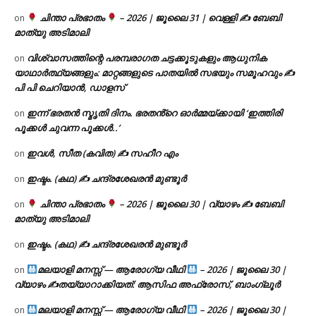
ചിന്താ പ്രഭാതം
– 2026 | ജൂലൈ 31 | വെള്ളി ✍
ബേബി
on
മാത്യു അടിമാലി
വിശ്വാസത്തിന്റെ പരമ്പരാഗത ചട്ടക്കൂടുകളും ആധുനിക
on
യാഥാർത്ഥ്യങ്ങളും: മാറ്റങ്ങളുടെ പാതയിൽ സഭയും സമൂഹവും ✍
പി പി ചെറിയാൻ, ഡാളസ്
ഇന്ന് ഭരതൻ സ്മൃതി ദിനം. ഭരതൻ്റെ ഓർമ്മയ്ക്കായി ‘ഇത്തിരി
on
പൂക്കൾ ചുവന്ന പൂക്കൾ..’
ഇവൾ, സീത (കവിത) ✍ സഹീറ എം
on
ഇഷ്ടം. (കഥ) ✍ ചന്ദ്രശേഖരൻ മുണ്ടൂർ
on
ചിന്താ പ്രഭാതം
– 2026 | ജൂലൈ 30 | വ്യാഴം ✍
ബേബി
on
മാത്യു അടിമാലി
ഇഷ്ടം. (കഥ) ✍ ചന്ദ്രശേഖരൻ മുണ്ടൂർ
on
മലയാളി മനസ്സ് — ആരോഗ്യ വീഥി
– 2026 | ജൂലൈ 30 |
on
വ്യാഴം ✍
തയ്യാറാക്കിയത്: ആസിഫ അഫ്രോസ്, ബാംഗ്ലൂർ
മലയാളി മനസ്സ് — ആരോഗ്യ വീഥി
– 2026 | ജൂലൈ 30 |
on