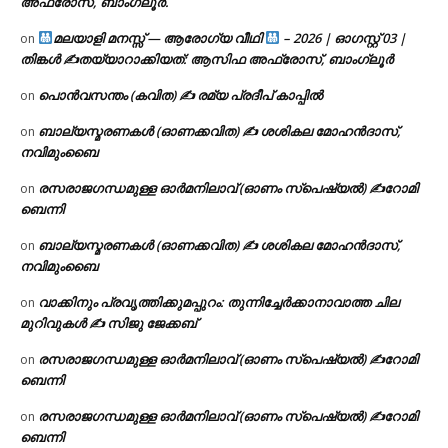
അഫ്രോസ്, ബാംഗ്ലൂർ.
മലയാളി മനസ്സ് — ആരോഗ്യ വീഥി
– 2026 | ഓഗസ്റ്റ് 03 |
on
തിങ്കൾ ✍
തയ്യാറാക്കിയത്: ആസിഫ അഫ്രോസ്, ബാംഗ്ലൂർ
പൊൻവസന്തം (കവിത) ✍ രമ്യ പ്രദീപ് കാപ്പിൽ
on
ബാല്യസ്മരണകൾ (ഓണക്കവിത) ✍ ശശികല മോഹൻദാസ്,
on
നവിമുംബൈ
രസരാജഗന്ധമുള്ള ഓർമനിലാവ് (ഓണം സ്‌പെഷ്യൽ) ✍റോമി
on
ബെന്നി
ബാല്യസ്മരണകൾ (ഓണക്കവിത) ✍ ശശികല മോഹൻദാസ്,
on
നവിമുംബൈ
വാക്കിനും പ്രവൃത്തിക്കുമപ്പുറം: തുന്നിച്ചേർക്കാനാവാത്ത ചില
on
മുറിവുകൾ ✍️ സിജു ജേക്കബ്
രസരാജഗന്ധമുള്ള ഓർമനിലാവ് (ഓണം സ്‌പെഷ്യൽ) ✍റോമി
on
ബെന്നി
രസരാജഗന്ധമുള്ള ഓർമനിലാവ് (ഓണം സ്‌പെഷ്യൽ) ✍റോമി
on
ബെന്നി