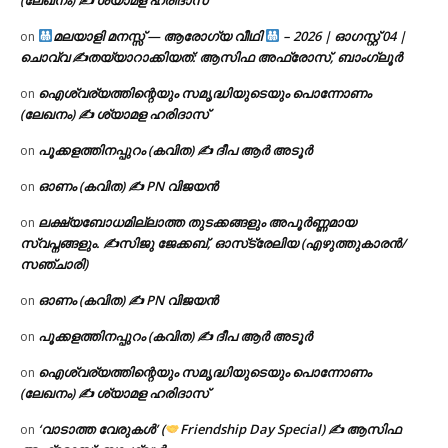
മലയാളി മനസ്സ് — ആരോഗ്യ വീഥി
– 2026 | ഓഗസ്റ്റ് 04 |
on
ചൊവ്വ ✍
തയ്യാറാക്കിയത്: ആസിഫ അഫ്രോസ്, ബാംഗ്ലൂർ
ഐശ്വര്യത്തിന്റെയും സമൃദ്ധിയുടെയും പൊന്നോണം
on
(ലേഖനം) ✍ ശ്യാമള ഹരിദാസ്
പൂക്കളത്തിനപ്പുറം (കവിത) ✍ ദീപ ആർ അടൂർ
on
ഓണം (കവിത) ✍ PN വിജയൻ
on
ലക്ഷ്യബോധമില്ലാത്ത തുടക്കങ്ങളും അപൂർണ്ണമായ
on
സ്വപ്നങ്ങളും. ✍️സിജു ജേക്കബ്, ഓസ്‌ട്രേലിയ (എഴുത്തുകാരൻ/
സഞ്ചാരി)
ഓണം (കവിത) ✍ PN വിജയൻ
on
പൂക്കളത്തിനപ്പുറം (കവിത) ✍ ദീപ ആർ അടൂർ
on
ഐശ്വര്യത്തിന്റെയും സമൃദ്ധിയുടെയും പൊന്നോണം
on
(ലേഖനം) ✍ ശ്യാമള ഹരിദാസ്
‘വാടാത്ത വേരുകൾ’ (
Friendship Day Special) ✍ ആസിഫ
on