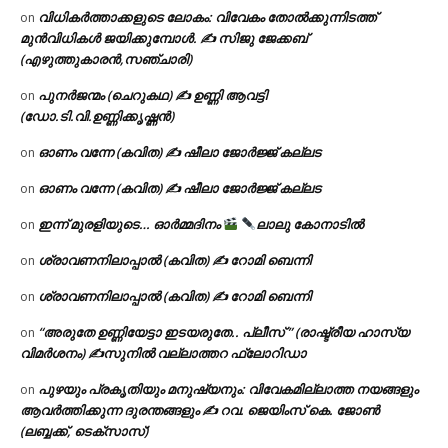
വിധികർത്താക്കളുടെ ലോകം: വിവേകം തോൽക്കുന്നിടത്ത്
on
മുൻവിധികൾ ജയിക്കുമ്പോൾ. ✍️ സിജു ജേക്കബ്
(എഴുത്തുകാരൻ,സഞ്ചാരി)
പുനർജന്മം (ചെറുകഥ) ✍ ഉണ്ണി ആവട്ടി
on
(ഡോ.ടി.വി.ഉണ്ണിക്കൃഷ്ണൻ)
ഓണം വന്നേ (കവിത) ✍ ഷീലാ ജോർജ്ജ് കല്ലട
on
ഓണം വന്നേ (കവിത) ✍ ഷീലാ ജോർജ്ജ് കല്ലട
on
ഇന്ന് മുരളിയുടെ… ഓർമ്മദിനം
ലാലു കോനാടിൽ
on
ശ്രാവണനിലാപ്പാൽ (കവിത) ✍ റോമി ബെന്നി
on
ശ്രാവണനിലാപ്പാൽ (കവിത) ✍ റോമി ബെന്നി
on
“അരുതേ ഉണ്ണിയേട്ടാ ഇടയരുതേ.. പ്ലീസ് ” (രാഷ്ട്രീയ ഹാസ്യ
on
വിമർശനം) ✍സുനിൽ വല്ലാത്തറ ഫ്ലോറിഡാ
പുഴയും പ്രകൃതിയും മനുഷ്യനും: വിവേകമില്ലാത്ത നയങ്ങളും
on
ആവർത്തിക്കുന്ന ദുരന്തങ്ങളും ✍ റവ. ജെയിംസ് കെ. ജോൺ
(ലബ്ബക്ക്, ടെക്സാസ്)