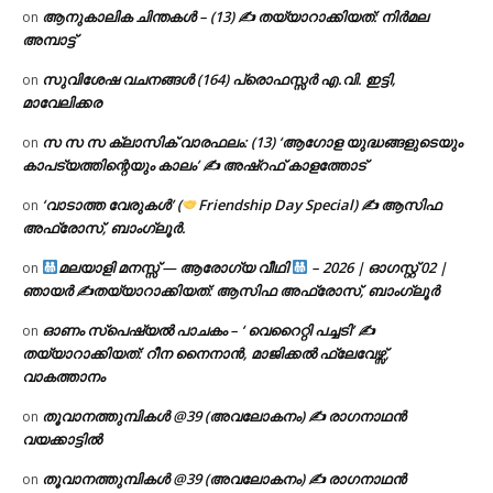
ആനുകാലിക ചിന്തകൾ – (13) ✍ തയ്യാറാക്കിയത്: നിർമല
on
അമ്പാട്ട്
സുവിശേഷ വചനങ്ങൾ (164) പ്രൊഫസ്സർ എ.വി. ഇട്ടി,
on
മാവേലിക്കര
സ സ സ ക്ലാസിക് വാരഫലം: (13) ‘ആഗോള യുദ്ധങ്ങളുടെയും
on
കാപട്യത്തിന്റെയും കാലം’ ✍ അഷ്റഫ് കാളത്തോട്
‘വാടാത്ത വേരുകൾ’ (
Friendship Day Special) ✍ ആസിഫ
on
അഫ്രോസ്, ബാംഗ്ലൂർ.
മലയാളി മനസ്സ് — ആരോഗ്യ വീഥി
– 2026 | ഓഗസ്റ്റ് 02 |
on
ഞായർ ✍
തയ്യാറാക്കിയത്: ആസിഫ അഫ്രോസ്, ബാംഗ്ലൂർ
ഓണം സ്പെഷ്യൽ പാചകം – ‘ വെറൈറ്റി പച്ചടി’ ✍
on
തയ്യാറാക്കിയത്: റീന നൈനാൻ, മാജിക്കൽ ഫ്ലേവേഴ്സ്,
വാകത്താനം
തൂവാനത്തുമ്പികൾ @39 (അവലോകനം) ✍ രാഗനാഥൻ
on
വയക്കാട്ടിൽ
തൂവാനത്തുമ്പികൾ @39 (അവലോകനം) ✍ രാഗനാഥൻ
on