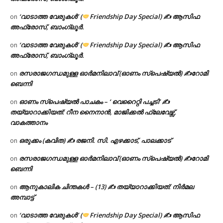
‘വാടാത്ത വേരുകൾ’ (
Friendship Day Special) ✍ ആസിഫ
on
അഫ്രോസ്, ബാംഗ്ലൂർ.
‘വാടാത്ത വേരുകൾ’ (
Friendship Day Special) ✍ ആസിഫ
on
അഫ്രോസ്, ബാംഗ്ലൂർ.
രസരാജഗന്ധമുള്ള ഓർമനിലാവ് (ഓണം സ്‌പെഷ്യൽ) ✍റോമി
on
ബെന്നി
ഓണം സ്പെഷ്യൽ പാചകം – ‘ വെറൈറ്റി പച്ചടി’ ✍
on
തയ്യാറാക്കിയത്: റീന നൈനാൻ, മാജിക്കൽ ഫ്ലേവേഴ്സ്,
വാകത്താനം
ഒരുക്കം (കവിത) ✍ രജനി. സി. എഴക്കാട്, പാലക്കാട്
on
രസരാജഗന്ധമുള്ള ഓർമനിലാവ് (ഓണം സ്‌പെഷ്യൽ) ✍റോമി
on
ബെന്നി
ആനുകാലിക ചിന്തകൾ – (13) ✍ തയ്യാറാക്കിയത്: നിർമല
on
അമ്പാട്ട്
‘വാടാത്ത വേരുകൾ’ (
Friendship Day Special) ✍ ആസിഫ
on