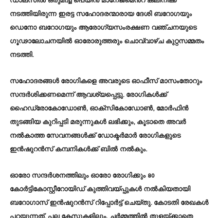
ഡാലസിൽ ഒരുമിച്ച് പെയിൻ മാനേജ്‌മെൻ്റ് ക്ലിനിക്ക്
നടത്തിയിരുന്ന ഇരട്ട സഹോദരന്മാരായ ദേശി ബറോഗയും
ഡെനോ ബറോഗയും ആരോഗ്യസംരക്ഷണ വഞ്ചനയുടെ
ഗൂഢാലോചനയിൽ ഓരോരുത്തരും ചൊവ്വാഴ്ച കുറ്റസമ്മതം
നടത്തി.
സഹോദരങ്ങൾ രോഗികളെ അവരുടെ ഓഫീസ് മാസംതോറും
സന്ദർശിക്കണമെന്ന് ആവശ്യപ്പെട്ടു. രോഗികൾക്ക്
ഹൈഡ്രോകോഡോൺ, ഓക്സികോഡോൺ, മോർഫിൻ
തുടങ്ങിയ കുറിപ്പടി മരുന്നുകൾ ലഭിക്കും, കൂടാതെ അവർ
നൽകാത്ത സേവനങ്ങൾക്ക് ഡോക്ടർമാർ രോഗികളുടെ
ഇൻഷുറൻസ് കമ്പനികൾക്ക് ബിൽ നൽകും.
ഓരോ സന്ദർശനത്തിലും ഓരോ രോഗിക്കും 80
കോർട്ടികോസ്റ്റീറോയിഡ് കുത്തിവയ്പ്പുകൾ നൽകിയതായി
ബറോഗാസ് ഇൻഷുറൻസ് റിപ്പോർട്ട് ചെയ്തു. കോടതി രേഖകൾ
പറയുന്നത്, പല കേസുകളിലും, ചർമ്മത്തിൽ തുളയ്ക്കാതെ