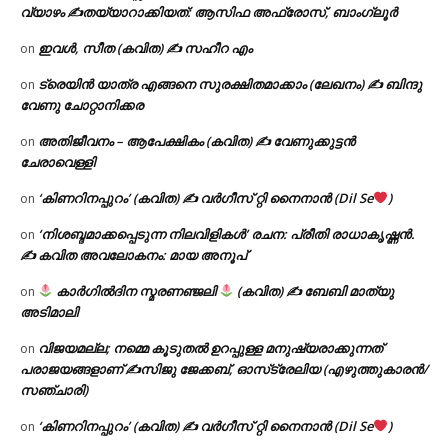
വ്യാഴം ✍
തയ്യാറാക്കിയത്: ആസിഫ അഫ്രോസ്, ബാംഗ്ലൂർ
ഇവൾ, സീത (കവിത) ✍ സഹീറ എം
on
ട്രെയിൻ യാത്ര എങ്ങനെ സുരക്ഷിതമാക്കാം (ലേഖനം) ✍ ബിന്ദു
on
വേണു ചോറ്റാനിക്കര
അതിജീവനം – ആപേക്ഷികം (കവിത) ✍ വേണുക്കുട്ടൻ
on
ചേരാവെള്ളി
‘കിണറിനപ്പുറം’ (കവിത) ✍ വർഗീസ് റ്റി നൈനാൻ (Dil Se
)
on
‘നിശബ്ദമാക്കപ്പെടുന്ന നിലവിളികൾ’ രചന: പ്രീതി രാധാകൃഷ്ണൻ.
on
✍ കവിത അവലോകനം: മായ അനൂപ്
കാർഗിൽദിന സ്മരണഞ്ജലി
(കവിത) ✍ ബേബി മാത്യു
on
അടിമാലി
വിജയമല്ല; നമ്മെ കൂടുതൽ ഉറപ്പുള്ള മനുഷ്യരാക്കുന്നത്
on
പരാജയങ്ങളാണ് ✍️സിജു ജേക്കബ്, ഓസ്‌ട്രേലിയ (എഴുത്തുകാരൻ/
സഞ്ചാരി)
‘കിണറിനപ്പുറം’ (കവിത) ✍ വർഗീസ് റ്റി നൈനാൻ (Dil Se
)
on