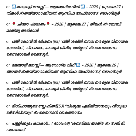
മലയാളി മനസ്സ് — ആരോഗ്യ വീഥി
– 2026 | ജൂലൈ 27 |
on
തിങ്കൾ ✍
തയ്യാറാക്കിയത്: ആസിഫ അഫ്രോസ്, ബാംഗ്ലൂർ
ചിന്താ പ്രഭാതം
– 2026 | ജൂലൈ 27 | തിങ്കൾ ✍
ബേബി
on
മാത്യു അടിമാലി
ശ്രീ കോവിൽ ദർശനം (95) “ശ്രീ ശക്തി ബാല നര മുഖ വിനായക
on
ക്ഷേത്രം”, ചിദംബരം, കടലൂർ ജില്ല, തമിഴ്നാട്. ✍ അവതരണം:
സൈമശങ്കർ മൈസൂർ.
മലയാളി മനസ്സ് — ആരോഗ്യ വീഥി
– 2026 | ജൂലൈ 26 |
on
ഞായർ ✍
തയ്യാറാക്കിയത്: ആസിഫ അഫ്രോസ്, ബാംഗ്ലൂർ
ശ്രീ കോവിൽ ദർശനം (95) “ശ്രീ ശക്തി ബാല നര മുഖ വിനായക
on
ക്ഷേത്രം”, ചിദംബരം, കടലൂർ ജില്ല, തമിഴ്നാട്. ✍ അവതരണം:
സൈമശങ്കർ മൈസൂർ.
മിശിഹായുടെ സ്നേഹിതർ(53) “വിശുദ്ധ എമിലിയാനയും വിശുദ്ധ
on
ടര്‍സില്ലയും” ✍ നൈനാൻ വാകത്താനം
പള്ളിക്കൂടം കഥകൾ… ( ഭാഗം 69) ‘ശബരിമല യാത്ര’ ✍ സജി ടി.
on
പാലക്കാട്