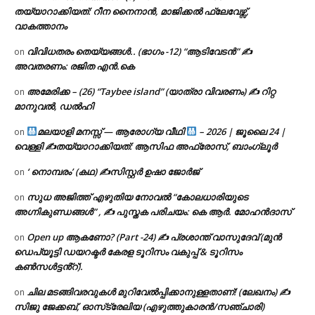
തയ്യാറാക്കിയത്: റീന നൈനാൻ, മാജിക്കൽ ഫ്ലേവേഴ്സ്,
വാകത്താനം
വിവിധതരം തെയ്യങ്ങൾ.. (ഭാഗം -12) “ആടിവേടൻ” ✍
on
അവതരണം: രജിത എൻ.കെ
അമേരിക്ക – (26) “Taybee island” (യാത്രാ വിവരണം) ✍ റിറ്റ
on
മാനുവൽ, ഡൽഹി
മലയാളി മനസ്സ് — ആരോഗ്യ വീഥി
– 2026 | ജൂലൈ 24 |
on
വെള്ളി ✍
തയ്യാറാക്കിയത്: ആസിഫ അഫ്രോസ്, ബാംഗ്ലൂർ
‘ നൊമ്പരം’ (കഥ) ✍സിസ്റ്റർ ഉഷാ ജോർജ്
on
സുധ അജിത്ത് എഴുതിയ നോവൽ “കോലധാരിയുടെ
on
അഗ്നികുണ്ഡങ്ങള്‍” , ✍ പുസ്തക പരിചയം: കെ ആർ. മോഹൻദാസ്
Open up ആകണോ? (Part -24) ✍ പ്രശാന്ത് വാസുദേവ് (മുൻ
on
ഡെപ്യൂട്ടി ഡയറക്ടർ കേരള ടൂറിസം വകുപ്പ് & ടൂറിസം
കൺസൾട്ടൻ്റ്).
ചില മടങ്ങിവരവുകൾ മുറിവേൽപ്പിക്കാനുള്ളതാണ്! (ലേഖനം) ✍️
on
സിജു ജേക്കബ്, ഓസ്‌ട്രേലിയ (എഴുത്തുകാരൻ/സഞ്ചാരി)