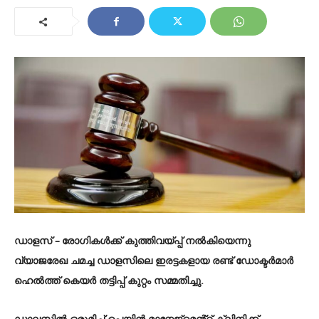
ഡാളസ് –
രോഗികൾക്ക് കുത്തിവയ്പ്പ് നൽകിയെന്നു
വ്യാജരേഖ ചമച്ച ഡാളസിലെ ഇരട്ടകളായ രണ്ട് ഡോക്ടർമാർ
ഹെൽത്ത് കെയർ തട്ടിപ്പ് കുറ്റം സമ്മതിച്ചു.