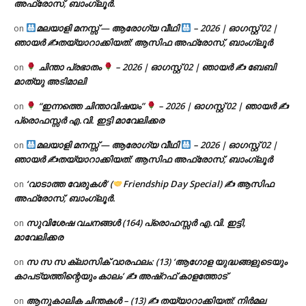
അഫ്രോസ്, ബാംഗ്ലൂർ.
മലയാളി മനസ്സ് — ആരോഗ്യ വീഥി
– 2026 | ഓഗസ്റ്റ് 02 |
on
ഞായർ ✍
തയ്യാറാക്കിയത്: ആസിഫ അഫ്രോസ്, ബാംഗ്ലൂർ
ചിന്താ പ്രഭാതം
– 2026 | ഓഗസ്റ്റ് 02 | ഞായർ ✍
ബേബി
on
മാത്യു അടിമാലി
“ഇന്നത്തെ ചിന്താവിഷയം”
– 2026 | ഓഗസ്റ്റ് 02 | ഞായർ ✍
on
പ്രൊഫസ്സർ എ.വി. ഇട്ടി മാവേലിക്കര
മലയാളി മനസ്സ് — ആരോഗ്യ വീഥി
– 2026 | ഓഗസ്റ്റ് 02 |
on
ഞായർ ✍
തയ്യാറാക്കിയത്: ആസിഫ അഫ്രോസ്, ബാംഗ്ലൂർ
‘വാടാത്ത വേരുകൾ’ (
Friendship Day Special) ✍ ആസിഫ
on
അഫ്രോസ്, ബാംഗ്ലൂർ.
സുവിശേഷ വചനങ്ങൾ (164) പ്രൊഫസ്സർ എ.വി. ഇട്ടി,
on
മാവേലിക്കര
സ സ സ ക്ലാസിക് വാരഫലം: (13) ‘ആഗോള യുദ്ധങ്ങളുടെയും
on
കാപട്യത്തിന്റെയും കാലം’ ✍ അഷ്റഫ് കാളത്തോട്
ആനുകാലിക ചിന്തകൾ – (13) ✍ തയ്യാറാക്കിയത്: നിർമല
on