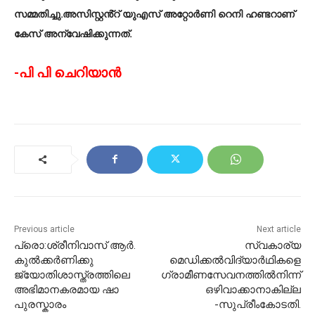
സമ്മതിച്ചു.അസിസ്റ്റൻ്റ് യുഎസ് അറ്റോർണി റെനി ഹണ്ടറാണ്
കേസ് അന്വേഷിക്കുന്നത്.
-പി പി ചെറിയാൻ
Previous article
Next article
പ്രൊ:ശ്രീനിവാസ് ആർ.
സ്വകാര്യ
കുൽക്കർണിക്കു
മെഡിക്കൽവിദ്യാർഥികളെ
ജ്യോതിശാസ്ത്രത്തിലെ
ഗ്രാമീണസേവനത്തിൽനിന്ന്
അഭിമാനകരമായ ഷാ
ഒഴിവാക്കാനാകില്ല
പുരസ്കാരം
-സുപ്രീംകോടതി.