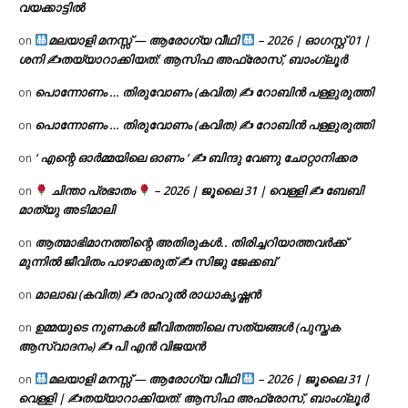
വയക്കാട്ടിൽ
മലയാളി മനസ്സ് — ആരോഗ്യ വീഥി
– 2026 | ഓഗസ്റ്റ് 01 |
on
ശനി ✍
തയ്യാറാക്കിയത്: ആസിഫ അഫ്രോസ്, ബാംഗ്ലൂർ
പൊന്നോണം … തിരുവോണം (കവിത) ✍ റോബിൻ പള്ളുരുത്തി
on
പൊന്നോണം … തിരുവോണം (കവിത) ✍ റോബിൻ പള്ളുരുത്തി
on
‘ എന്റെ ഓർമ്മയിലെ ഓണം ‘ ✍ ബിന്ദു വേണു ചോറ്റാനിക്കര
on
ചിന്താ പ്രഭാതം
– 2026 | ജൂലൈ 31 | വെള്ളി ✍
ബേബി
on
മാത്യു അടിമാലി
ആത്മാഭിമാനത്തിന്റെ അതിരുകൾ.. തിരിച്ചറിയാത്തവർക്ക്
on
മുന്നിൽ ജീവിതം പാഴാക്കരുത് ✍️ സിജു ജേക്കബ്
മാലാഖ (കവിത) ✍ രാഹുൽ രാധാകൃഷ്ണൻ
on
ഉമ്മയുടെ നുണകൾ ജീവിതത്തിലെ സത്യങ്ങൾ (പുസ്തക
on
ആസ്വാദനം) ✍ പി എൻ വിജയൻ
മലയാളി മനസ്സ് — ആരോഗ്യ വീഥി
– 2026 | ജൂലൈ 31 |
on
വെള്ളി | ✍
തയ്യാറാക്കിയത്: ആസിഫ അഫ്രോസ്, ബാംഗ്ലൂർ