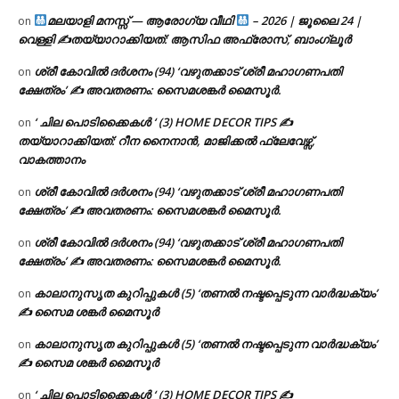
മലയാളി മനസ്സ് — ആരോഗ്യ വീഥി
– 2026 | ജൂലൈ 24 |
on
വെള്ളി ✍
തയ്യാറാക്കിയത്: ആസിഫ അഫ്രോസ്, ബാംഗ്ലൂർ
ശ്രീ കോവിൽ ദർശനം (94) ‘വഴുതക്കാട് ശ്രീ മഹാഗണപതി
on
ക്ഷേത്രം’ ✍ അവതരണം: സൈമശങ്കർ മൈസൂർ.
‘ ചില പൊടിക്കൈകൾ ‘ (3) HOME DECOR TIPS ✍
on
തയ്യാറാക്കിയത്: റീന നൈനാൻ, മാജിക്കൽ ഫ്ലേവേഴ്സ്,
വാകത്താനം
ശ്രീ കോവിൽ ദർശനം (94) ‘വഴുതക്കാട് ശ്രീ മഹാഗണപതി
on
ക്ഷേത്രം’ ✍ അവതരണം: സൈമശങ്കർ മൈസൂർ.
ശ്രീ കോവിൽ ദർശനം (94) ‘വഴുതക്കാട് ശ്രീ മഹാഗണപതി
on
ക്ഷേത്രം’ ✍ അവതരണം: സൈമശങ്കർ മൈസൂർ.
കാലാനുസൃത കുറിപ്പുകൾ (5) ‘തണൽ നഷ്ടപ്പെടുന്ന വാർദ്ധക്യം’
on
✍ സൈമ ശങ്കർ മൈസൂർ
കാലാനുസൃത കുറിപ്പുകൾ (5) ‘തണൽ നഷ്ടപ്പെടുന്ന വാർദ്ധക്യം’
on
✍ സൈമ ശങ്കർ മൈസൂർ
‘ ചില പൊടിക്കൈകൾ ‘ (3) HOME DECOR TIPS ✍
on