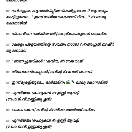
തറികളുടെ ഹൃദയമിടിപ്പ് അറിഞ്ഞിട്ടുണ്ടോ..? ആ ശബ്ദം
on
കേട്ടിട്ടുണ്ടോ…? ഇന്ന് ദേശീയ കൈത്തറി ദിനം..!! ✍ ലാലു
കോനാടിൽ
നിലാവിനെ നൽകിയവൾ (കഥ)✍ജയകുമാരി കൊല്ലം
on
കേരളം പ്രളയത്തിന്റെ സ്വന്തം നാടോ ? ✍️അഫ്സൽ ബഷീർ
on
തൃക്കോമല
” ഓണപ്പുലരികൾ ” (കവിത) ✍ രേഖ രാജ്
on
ശ്രാവണനിലാപ്പാൽ (കവിത) ✍ റോമി ബെന്നി
on
ഇന്ന് മുരളിയുടെ… ഓർമ്മദിനം
ലാലു കോനാടിൽ
on
പുനർജന്മം (ചെറുകഥ) ✍ ഉണ്ണി ആവട്ടി
on
(ഡോ.ടി.വി.ഉണ്ണിക്കൃഷ്ണൻ)
ഓണം വന്നേ (കവിത) ✍ ഷീലാ ജോർജ്ജ് കല്ലട
on
പുനർജന്മം (ചെറുകഥ) ✍ ഉണ്ണി ആവട്ടി
on
(ഡോ.ടി.വി.ഉണ്ണിക്കൃഷ്ണൻ)