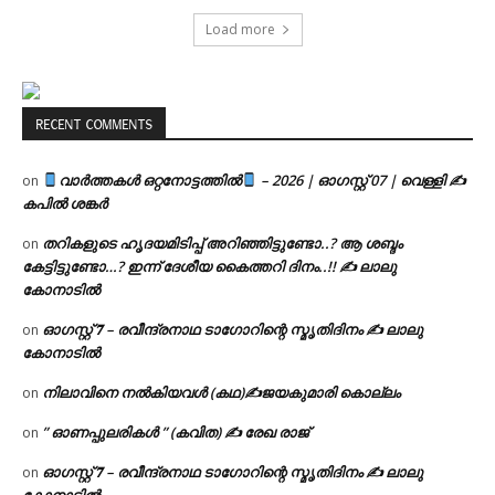
Load more
RECENT COMMENTS
വാർത്തകൾ ഒറ്റനോട്ടത്തിൽ
– 2026 | ഓഗസ്റ്റ് 07 | വെള്ളി ✍
on
കപിൽ ശങ്കർ
തറികളുടെ ഹൃദയമിടിപ്പ് അറിഞ്ഞിട്ടുണ്ടോ..? ആ ശബ്ദം
on
കേട്ടിട്ടുണ്ടോ…? ഇന്ന് ദേശീയ കൈത്തറി ദിനം..!! ✍ ലാലു
കോനാടിൽ
ഓഗസ്റ്റ് 𝟕 – രവീന്ദ്രനാഥ ടാഗോറിന്റെ സ്മൃതിദിനം ✍ ലാലു
on
കോനാടിൽ
നിലാവിനെ നൽകിയവൾ (കഥ)✍ജയകുമാരി കൊല്ലം
on
” ഓണപ്പുലരികൾ ” (കവിത) ✍ രേഖ രാജ്
on
ഓഗസ്റ്റ് 𝟕 – രവീന്ദ്രനാഥ ടാഗോറിന്റെ സ്മൃതിദിനം ✍ ലാലു
on
കോനാടിൽ