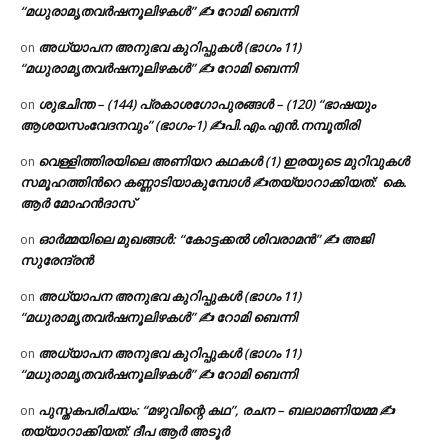
“മധുരാമൃതവർഷനൂലിഴകൾ” ✍ റോമി ബെന്നി
അധ്യാപന അനുഭവ കുറിപ്പുകൾ (ഭാഗം 11)
on
“മധുരാമൃതവർഷനൂലിഴകൾ” ✍ റോമി ബെന്നി
ശുഭചിന്ത – (144) പ്രകാശഗോപുരങ്ങൾ – (120) “ഭാഷയും
on
ആശയസംവേദനവും” (ഭാഗം-1) ✍പി.എം.എൻ.നമ്പൂതിരി
വെള്ളിത്തിരയിലെ അണിയറ കഥകൾ (1) ഇരയുടെ മുറിവുകൾ
on
സമൂഹത്തിന്‍റെ കണ്ണാടിയാകുമ്പോൾ ✍തയ്യാറാക്കിയത്: കെ.
ആര്‍ മോഹന്‍ദാസ്
ഓർമ്മയിലെ മുഖങ്ങൾ: “കോട്ടക്കൽ ശിവരാമൻ” ✍ അജി
on
സുരേന്ദ്രൻ
അധ്യാപന അനുഭവ കുറിപ്പുകൾ (ഭാഗം 11)
on
“മധുരാമൃതവർഷനൂലിഴകൾ” ✍ റോമി ബെന്നി
അധ്യാപന അനുഭവ കുറിപ്പുകൾ (ഭാഗം 11)
on
“മധുരാമൃതവർഷനൂലിഴകൾ” ✍ റോമി ബെന്നി
പുസ്തകപരിചയം: “മഴുവിന്റെ കഥ”, രചന – ബലാമണിയമ്മ ✍
on
തയ്യാറാക്കിയത്: ദീപ ആർ അടൂർ