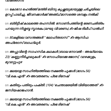
വാകത്താനം
കോറോ ഹെൽത്ത് മന്ത്രി ബിന്ദു കൃഷ്ണയുമായുള്ള ചർച്ചയിലെ
on
ഉറപ്പ് പാലിച്ചു, ജീവനക്കാർക്ക് അഞ്ച് മാസത്തെ ശമ്പളം നൽകി
ബ്രിട്ടീഷ് കാലത്തെ തഹസിൽ: സോണിപത്തിന്റെ ഭരണചരിത്രം
on
പറയുന്ന നിശ്ശബ്ദ സ്മാരകം (ലഘു വിവരണം) ✍ ജിഷ ദിലീപ് ഡൽഹി
80കളിലെ വസന്തങ്ങൾ ” ലോഹിതദാസ് ” ✍ ആസിഫ
on
അഫ്രോസ് ബാംഗ്ലൂർ.
അപ്പുവിന്റെ സാഹസിക കഥകൾ (ബാല നോവൽ – അദ്ധ്യായം
on
23) ‘കണ്ണുനീർച്ചാലുകൾ ‘ ✍ സോഫിയാമ്മ ജോസ്, വാഴക്കുളം,
മുവാറ്റുപുഴ
മലയാള സാഹിത്യത്തിലെ നക്ഷത്ര പൂക്കൾ (ഭാഗം 56)
on
“വി.കെ.എൻ” ✍ അവതരണം: പ്രഭ ദിനേഷ്
കതിരും പതിരും പംക്തി: (104) ‘ചെന്താമരയിൽ വിരിയാത്തത് ‘ ✍
on
ജസിയഷാജഹാൻ.
മലയാള സാഹിത്യത്തിലെ നക്ഷത്ര പൂക്കൾ (ഭാഗം 56)
on
“വി.കെ.എൻ” ✍ അവതരണം: പ്രഭ ദിനേഷ്