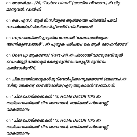
അമേരിക്ക – (26) “Taybee island” (യാത്രാ വിവരണം) ✍ റിറ്റ
on
മാനുവൽ, ഡൽഹി
കെ .എസ് . ആർ.ടി.സിയുടെ ആദ്യത്തെ ഫ്രണ്ട്ലി പദവി
on
സപര്യയ്ക്ക് പ്രഖ്യാപിച്ച് മന്ത്രി സിപി ജോൺ
സുധ അജിത്ത് എഴുതിയ നോവൽ “കോലധാരിയുടെ
on
അഗ്നികുണ്ഡങ്ങള്‍” , ✍ പുസ്തക പരിചയം: കെ ആർ. മോഹൻദാസ്
Open up ആകണോ? (Part -24) ✍ പ്രശാന്ത് വാസുദേവ് (മുൻ
on
ഡെപ്യൂട്ടി ഡയറക്ടർ കേരള ടൂറിസം വകുപ്പ് & ടൂറിസം
കൺസൾട്ടൻ്റ്).
ചില മടങ്ങിവരവുകൾ മുറിവേൽപ്പിക്കാനുള്ളതാണ്! (ലേഖനം) ✍️
on
സിജു ജേക്കബ്, ഓസ്‌ട്രേലിയ (എഴുത്തുകാരൻ/സഞ്ചാരി)
‘ ചില പൊടിക്കൈകൾ ‘ (3) HOME DECOR TIPS ✍
on
തയ്യാറാക്കിയത്: റീന നൈനാൻ, മാജിക്കൽ ഫ്ലേവേഴ്സ്,
വാകത്താനം
‘ ചില പൊടിക്കൈകൾ ‘ (3) HOME DECOR TIPS ✍
on
തയ്യാറാക്കിയത്: റീന നൈനാൻ, മാജിക്കൽ ഫ്ലേവേഴ്സ്,
വാകത്താനം