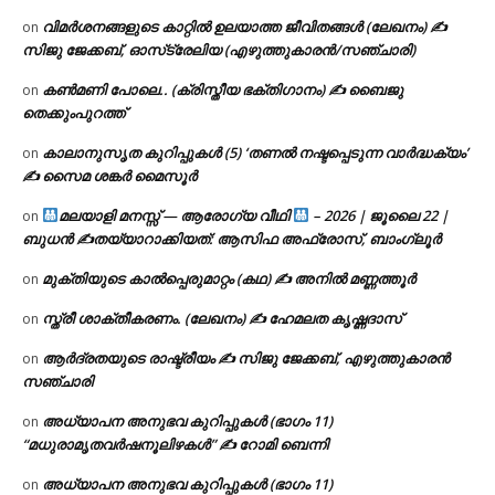
വിമർശനങ്ങളുടെ കാറ്റിൽ ഉലയാത്ത ജീവിതങ്ങൾ (ലേഖനം) ✍️
on
സിജു ജേക്കബ്, ഓസ്‌ട്രേലിയ (എഴുത്തുകാരൻ/സഞ്ചാരി)
കൺമണി പോലെ.. (ക്രിസ്തീയ ഭക്തിഗാനം) ✍ ബൈജു
on
തെക്കുംപുറത്ത്
കാലാനുസൃത കുറിപ്പുകൾ (5) ‘തണൽ നഷ്ടപ്പെടുന്ന വാർദ്ധക്യം’
on
✍ സൈമ ശങ്കർ മൈസൂർ
മലയാളി മനസ്സ് — ആരോഗ്യ വീഥി
– 2026 | ജൂലൈ 22 |
on
ബുധൻ ✍
തയ്യാറാക്കിയത്: ആസിഫ അഫ്രോസ്, ബാംഗ്ലൂർ
മുക്തിയുടെ കാൽപ്പെരുമാറ്റം (കഥ) ✍ അനിൽ മണ്ണത്തൂർ
on
സ്ത്രീ ശാക്തീകരണം. (ലേഖനം) ✍ ഹേമലത കൃഷ്ണദാസ്
on
ആർദ്രതയുടെ രാഷ്ട്രീയം ✍️ സിജു ജേക്കബ്, എഴുത്തുകാരൻ
on
സഞ്ചാരി
അധ്യാപന അനുഭവ കുറിപ്പുകൾ (ഭാഗം 11)
on
“മധുരാമൃതവർഷനൂലിഴകൾ” ✍ റോമി ബെന്നി
അധ്യാപന അനുഭവ കുറിപ്പുകൾ (ഭാഗം 11)
on