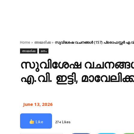
Home
അമേരിക്ക
സുവിശേഷ വചനങ്ങൾ (157) പ്രൊഫസ്സർ എ.വി. ഇ
അമേരിക്ക
മതം
സുവിശേഷ വചനങ്ങൾ
എ.വി. ഇട്ടി, മാവേലിക്
June 13, 2026
Like
274 Likes