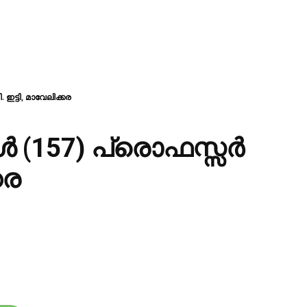
ട്ടി, മാവേലിക്കര
 (157) പ്രൊഫസ്സർ
കര