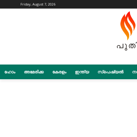
Friday, August 7, 2026
ഹോം
അമേരിക്ക
കേരളം
ഇന്ത്യ
സ്പെഷ്യൽ
നാ