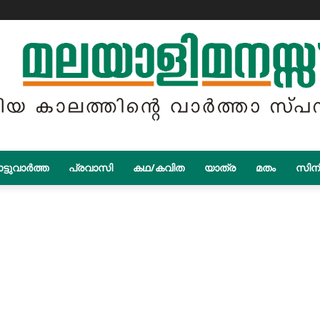
ട്ടുവാർത്ത
പ്രവാസി
കഥ/കവിത
യാത്ര
മതം
സിന