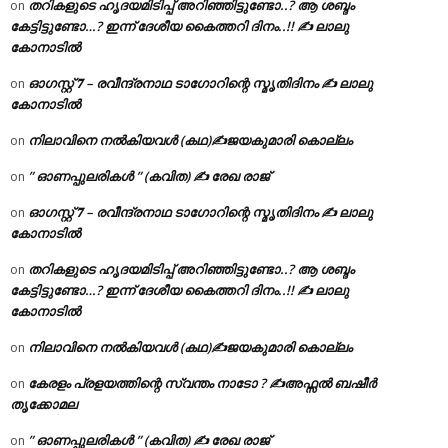
തറികളുടെ ഹൃദയമിടിപ്പ് അറിഞ്ഞിട്ടുണ്ടോ..? ആ ശബ്ദം
on
കേട്ടിട്ടുണ്ടോ…? ഇന്ന് ദേശീയ കൈത്തറി ദിനം..!! ✍ ലാലു
കോനാടിൽ
ഓഗസ്റ്റ് 𝟕 – രവീന്ദ്രനാഥ ടാഗോറിന്റെ സ്മൃതിദിനം ✍ ലാലു
on
കോനാടിൽ
നിലാവിനെ നൽകിയവൾ (കഥ)✍ജയകുമാരി കൊല്ലം
on
” ഓണപ്പുലരികൾ ” (കവിത) ✍ രേഖ രാജ്
on
ഓഗസ്റ്റ് 𝟕 – രവീന്ദ്രനാഥ ടാഗോറിന്റെ സ്മൃതിദിനം ✍ ലാലു
on
കോനാടിൽ
തറികളുടെ ഹൃദയമിടിപ്പ് അറിഞ്ഞിട്ടുണ്ടോ..? ആ ശബ്ദം
on
കേട്ടിട്ടുണ്ടോ…? ഇന്ന് ദേശീയ കൈത്തറി ദിനം..!! ✍ ലാലു
കോനാടിൽ
നിലാവിനെ നൽകിയവൾ (കഥ)✍ജയകുമാരി കൊല്ലം
on
കേരളം പ്രളയത്തിന്റെ സ്വന്തം നാടോ ? ✍️അഫ്സൽ ബഷീർ
on
തൃക്കോമല
” ഓണപ്പുലരികൾ ” (കവിത) ✍ രേഖ രാജ്
on