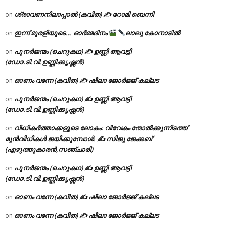
ശ്രാവണനിലാപ്പാൽ (കവിത) ✍ റോമി ബെന്നി
on
ഇന്ന് മുരളിയുടെ… ഓർമ്മദിനം
ലാലു കോനാടിൽ
on
പുനർജന്മം (ചെറുകഥ) ✍ ഉണ്ണി ആവട്ടി
on
(ഡോ.ടി.വി.ഉണ്ണിക്കൃഷ്ണൻ)
ഓണം വന്നേ (കവിത) ✍ ഷീലാ ജോർജ്ജ് കല്ലട
on
പുനർജന്മം (ചെറുകഥ) ✍ ഉണ്ണി ആവട്ടി
on
(ഡോ.ടി.വി.ഉണ്ണിക്കൃഷ്ണൻ)
വിധികർത്താക്കളുടെ ലോകം: വിവേകം തോൽക്കുന്നിടത്ത്
on
മുൻവിധികൾ ജയിക്കുമ്പോൾ. ✍️ സിജു ജേക്കബ്
(എഴുത്തുകാരൻ,സഞ്ചാരി)
പുനർജന്മം (ചെറുകഥ) ✍ ഉണ്ണി ആവട്ടി
on
(ഡോ.ടി.വി.ഉണ്ണിക്കൃഷ്ണൻ)
ഓണം വന്നേ (കവിത) ✍ ഷീലാ ജോർജ്ജ് കല്ലട
on
ഓണം വന്നേ (കവിത) ✍ ഷീലാ ജോർജ്ജ് കല്ലട
on