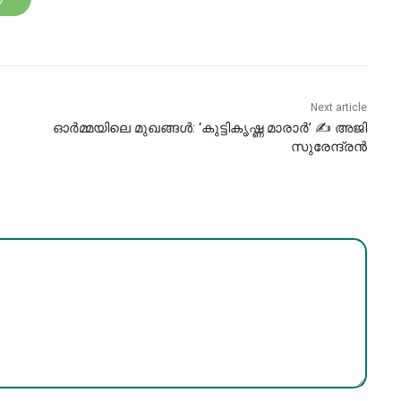
Next article
ഓർമ്മയിലെ മുഖങ്ങൾ: ‘കുട്ടികൃഷ്ണ മാരാർ’ ✍ അജി
സുരേന്ദ്രൻ