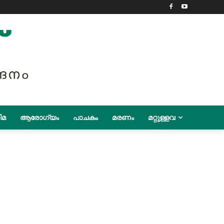
ിമ
ആരോഗ്യം
പാചകം
മരണം
മറ്റുള്ളവ