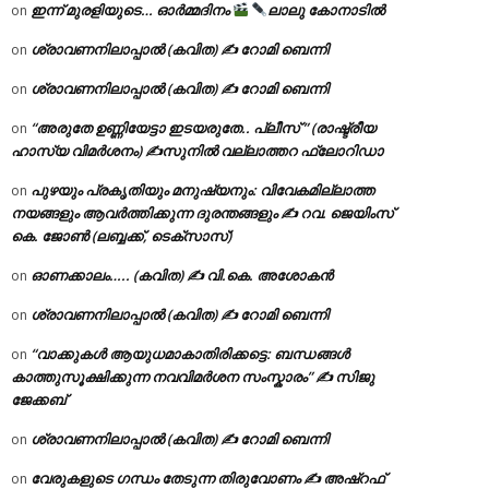
ഇന്ന് മുരളിയുടെ… ഓർമ്മദിനം
ലാലു കോനാടിൽ
on
ശ്രാവണനിലാപ്പാൽ (കവിത) ✍ റോമി ബെന്നി
on
ശ്രാവണനിലാപ്പാൽ (കവിത) ✍ റോമി ബെന്നി
on
“അരുതേ ഉണ്ണിയേട്ടാ ഇടയരുതേ.. പ്ലീസ് ” (രാഷ്ട്രീയ
on
ഹാസ്യ വിമർശനം) ✍സുനിൽ വല്ലാത്തറ ഫ്ലോറിഡാ
പുഴയും പ്രകൃതിയും മനുഷ്യനും: വിവേകമില്ലാത്ത
on
നയങ്ങളും ആവർത്തിക്കുന്ന ദുരന്തങ്ങളും ✍ റവ. ജെയിംസ്
കെ. ജോൺ (ലബ്ബക്ക്, ടെക്സാസ്)
ഓണക്കാലം….. (കവിത) ✍ വി.കെ. അശോകൻ
on
ശ്രാവണനിലാപ്പാൽ (കവിത) ✍ റോമി ബെന്നി
on
“വാക്കുകൾ ആയുധമാകാതിരിക്കട്ടെ: ബന്ധങ്ങൾ
on
കാത്തുസൂക്ഷിക്കുന്ന നവവിമർശന സംസ്കാരം” ✍️ സിജു
ജേക്കബ്
ശ്രാവണനിലാപ്പാൽ (കവിത) ✍ റോമി ബെന്നി
on
വേരുകളുടെ ഗന്ധം തേടുന്ന തിരുവോണം ✍ അഷ്റഫ്
on