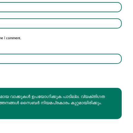
Name:*
Email:*
me I comment.
രമായ വാക്കുകൾ ഉപയോഗിക്കുക പാടില്ല. വ്യക്തിഗത
ത്തനങ്ങൾ സൈബർ നിയമപ്രകാരം കുറ്റമായിരിക്കും.