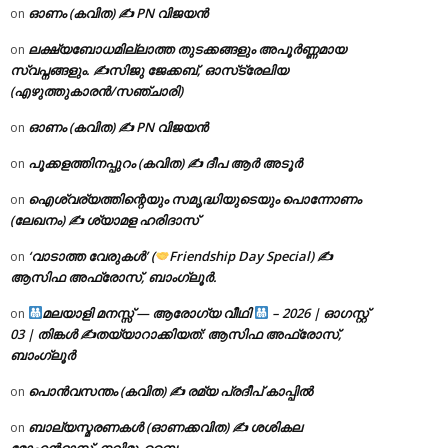
ഓണം (കവിത) ✍ PN വിജയൻ
on
ലക്ഷ്യബോധമില്ലാത്ത തുടക്കങ്ങളും അപൂർണ്ണമായ
on
സ്വപ്നങ്ങളും. ✍️സിജു ജേക്കബ്, ഓസ്‌ട്രേലിയ
(എഴുത്തുകാരൻ/സഞ്ചാരി)
ഓണം (കവിത) ✍ PN വിജയൻ
on
പൂക്കളത്തിനപ്പുറം (കവിത) ✍ ദീപ ആർ അടൂർ
on
ഐശ്വര്യത്തിന്റെയും സമൃദ്ധിയുടെയും പൊന്നോണം
on
(ലേഖനം) ✍ ശ്യാമള ഹരിദാസ്
‘വാടാത്ത വേരുകൾ’ (
Friendship Day Special) ✍
on
ആസിഫ അഫ്രോസ്, ബാംഗ്ലൂർ.
മലയാളി മനസ്സ് — ആരോഗ്യ വീഥി
– 2026 | ഓഗസ്റ്റ്
on
03 | തിങ്കൾ ✍
തയ്യാറാക്കിയത്: ആസിഫ അഫ്രോസ്,
ബാംഗ്ലൂർ
പൊൻവസന്തം (കവിത) ✍ രമ്യ പ്രദീപ് കാപ്പിൽ
on
ബാല്യസ്മരണകൾ (ഓണക്കവിത) ✍ ശശികല
on
മോഹൻദാസ്, നവിമുംബൈ