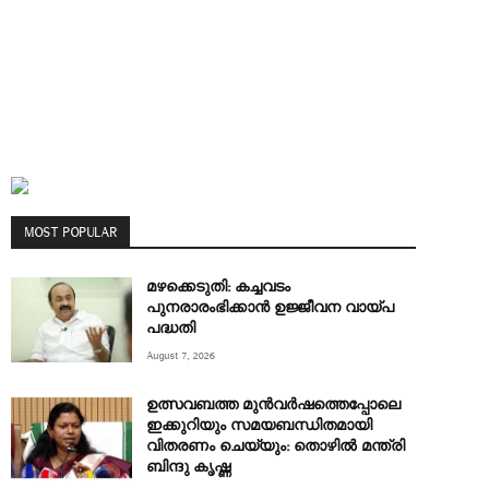
MOST POPULAR
മഴക്കെടുതി: കച്ചവടം
പുനരാരംഭിക്കാൻ ഉജ്ജീവന വായ്പ
പദ്ധതി
August 7, 2026
ഉത്സവബത്ത മുന്‍വര്‍ഷത്തെപ്പോലെ
ഇക്കുറിയും സമയബന്ധിതമായി
വിതരണം ചെയ്യും: തൊഴിൽ മന്ത്രി
ബിന്ദു കൃഷ്ണ