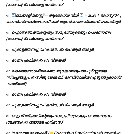
(ലേഖനം) ✍ ശ്യാമള ഹരിദാസ്
മലയാളി മനസ്സ് — ആരോഗ്യ വീഥി
– 2026 | ഓഗസ്റ്റ് 04 |
on
ചൊവ്വ ✍
തയ്യാറാക്കിയത്: ആസിഫ അഫ്രോസ്, ബാംഗ്ലൂർ
ഐശ്വര്യത്തിന്റെയും സമൃദ്ധിയുടെയും പൊന്നോണം
on
(ലേഖനം) ✍ ശ്യാമള ഹരിദാസ്
പൂക്കളത്തിനപ്പുറം (കവിത) ✍ ദീപ ആർ അടൂർ
on
ഓണം (കവിത) ✍ PN വിജയൻ
on
ലക്ഷ്യബോധമില്ലാത്ത തുടക്കങ്ങളും അപൂർണ്ണമായ
on
സ്വപ്നങ്ങളും. ✍️സിജു ജേക്കബ്, ഓസ്‌ട്രേലിയ (എഴുത്തുകാരൻ/
സഞ്ചാരി)
ഓണം (കവിത) ✍ PN വിജയൻ
on
പൂക്കളത്തിനപ്പുറം (കവിത) ✍ ദീപ ആർ അടൂർ
on
ഐശ്വര്യത്തിന്റെയും സമൃദ്ധിയുടെയും പൊന്നോണം
on
(ലേഖനം) ✍ ശ്യാമള ഹരിദാസ്
‘വാടാത്ത വേരുകൾ’ (
Friendship Day Special) ✍ ആസിഫ
on