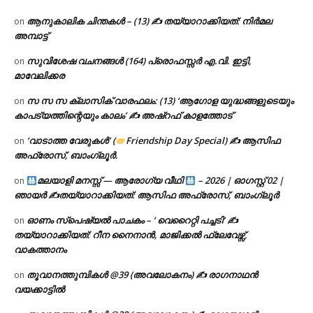
ആനുകാലിക ചിന്തകൾ – (13) ✍ തയ്യാറാക്കിയത്: നിർമല
on
അമ്പാട്ട്
സുവിശേഷ വചനങ്ങൾ (164) പ്രൊഫസ്സർ എ.വി. ഇട്ടി,
on
മാവേലിക്കര
സ സ സ ക്ലാസിക് വാരഫലം: (13) ‘ആഗോള യുദ്ധങ്ങളുടെയും
on
കാപട്യത്തിന്റെയും കാലം’ ✍ അഷ്റഫ് കാളത്തോട്
‘വാടാത്ത വേരുകൾ’ (
Friendship Day Special) ✍ ആസിഫ
on
അഫ്രോസ്, ബാംഗ്ലൂർ.
മലയാളി മനസ്സ് — ആരോഗ്യ വീഥി
– 2026 | ഓഗസ്റ്റ് 02 |
on
ഞായർ ✍
തയ്യാറാക്കിയത്: ആസിഫ അഫ്രോസ്, ബാംഗ്ലൂർ
ഓണം സ്പെഷ്യൽ പാചകം – ‘ വെറൈറ്റി പച്ചടി’ ✍
on
തയ്യാറാക്കിയത്: റീന നൈനാൻ, മാജിക്കൽ ഫ്ലേവേഴ്സ്,
വാകത്താനം
തൂവാനത്തുമ്പികൾ @39 (അവലോകനം) ✍ രാഗനാഥൻ
on
വയക്കാട്ടിൽ