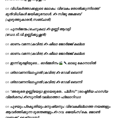
വിധികർത്താക്കളുടെ ലോകം: വിവേകം തോൽക്കുന്നിടത്ത്
on
മുൻവിധികൾ ജയിക്കുമ്പോൾ. ✍️ സിജു ജേക്കബ്
(എഴുത്തുകാരൻ,സഞ്ചാരി)
പുനർജന്മം (ചെറുകഥ) ✍ ഉണ്ണി ആവട്ടി
on
(ഡോ.ടി.വി.ഉണ്ണിക്കൃഷ്ണൻ)
ഓണം വന്നേ (കവിത) ✍ ഷീലാ ജോർജ്ജ് കല്ലട
on
ഓണം വന്നേ (കവിത) ✍ ഷീലാ ജോർജ്ജ് കല്ലട
on
ഇന്ന് മുരളിയുടെ… ഓർമ്മദിനം
ലാലു കോനാടിൽ
on
ശ്രാവണനിലാപ്പാൽ (കവിത) ✍ റോമി ബെന്നി
on
ശ്രാവണനിലാപ്പാൽ (കവിത) ✍ റോമി ബെന്നി
on
“അരുതേ ഉണ്ണിയേട്ടാ ഇടയരുതേ.. പ്ലീസ് ” (രാഷ്ട്രീയ ഹാസ്യ
on
വിമർശനം) ✍സുനിൽ വല്ലാത്തറ ഫ്ലോറിഡാ
പുഴയും പ്രകൃതിയും മനുഷ്യനും: വിവേകമില്ലാത്ത നയങ്ങളും
on
ആവർത്തിക്കുന്ന ദുരന്തങ്ങളും ✍ റവ. ജെയിംസ് കെ. ജോൺ
(ലബ്ബക്ക്, ടെക്സാസ്)