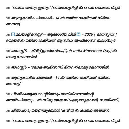
“ഓണം അന്നും ഇന്നും” (ഓർമ്മക്കുറിപ്പ്) ✍ ഒ.കെ.ശൈലജ ടീച്ചർ
on
ആനുകാലിക ചിന്തകൾ – 14 ✍ തയ്യാറാക്കിയത്: നിർമല
on
അമ്പാട്ട്
മലയാളി മനസ്സ് — ആരോഗ്യ വീഥി
– 2026 | ഓഗസ്റ്റ് 09 |
on
ഞായർ ✍
തയ്യാറാക്കിയത്: ആസിഫ അഫ്രോസ്, ബാംഗ്ലൂർ
ഓഗസ്റ്റ് 9 – ക്വിറ്റ് ഇന്ത്യ ദിനം (Quit India Movement Day) ✍
on
ലാലു കോനാടിൽ
ഓഗസ്റ്റ് 9 – ‘ലോക ആദിവാസി ദിനം’ ✍️ലാലു കോനാടിൽ
on
ആനുകാലിക ചിന്തകൾ – 14 ✍ തയ്യാറാക്കിയത്: നിർമല
on
അമ്പാട്ട്
പ്രതീക്ഷയുടെ രാഷ്ട്രീയവും അതിജീവനത്തിന്റെ
on
തത്ത്വചിന്തയും.. ✍️ സിജു ജേക്കബ് (എഴുത്തുകാരൻ, സഞ്ചാരി)
ചിങ്ങ ചാരുതയണയുമ്പോൾ (കവിത) ✍ കല്ലറ അജയൻ
on
“ഓണം അന്നും ഇന്നും” (ഓർമ്മക്കുറിപ്പ്) ✍ ഒ.കെ.ശൈലജ ടീച്ചർ
on