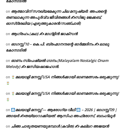
കോനാടിൽ
ആത്മാവിന് സൗഖ്യമേകുന്ന ചില മനുഷ്യർ: അപരന്റെ
on
തണലാകുന്ന അപൂർവ്വ ജീവിതങ്ങൾ ✍️സിജു ജേക്കബ്,
ഓസ്‌ട്രേലിയ (എഴുത്തുകാരൻ/സഞ്ചാരി)
ആഗ്രഹം (കഥ) ✍ മാഗ്ളിൻ ജാക്സൻ
on
ഓഗസ്റ്റ് 10 – കെ.പി. ബ്രഹ്മാനന്ദന്റെ ഓർമ്മദിനം ✍️ ലാലു
on
കോനാടിൽ
ഓണം സ്പെഷ്യൽ ഗാനം (Malayalam Nostalgic Onam
on
Melody) ✍ ജസിയഷാജഹാൻ.
മലയാളി മനസ്സ് USA നിങ്ങൾക്കായി ഓണമത്സരം ഒരുക്കുന്നു!
on
മലയാളി മനസ്സ് USA നിങ്ങൾക്കായി ഓണമത്സരം ഒരുക്കുന്നു!
on
മലയാളി മനസ്സ് — ആരോഗ്യ വീഥി
– 2026 | ഓഗസ്റ്റ് 09 |
on
ഞായർ ✍
തയ്യാറാക്കിയത്: ആസിഫ അഫ്രോസ്, ബാംഗ്ലൂർ
ചിങ്ങ ചാരുതയണയുമ്പോൾ (കവിത) ✍ കല്ലറ അജയൻ
on