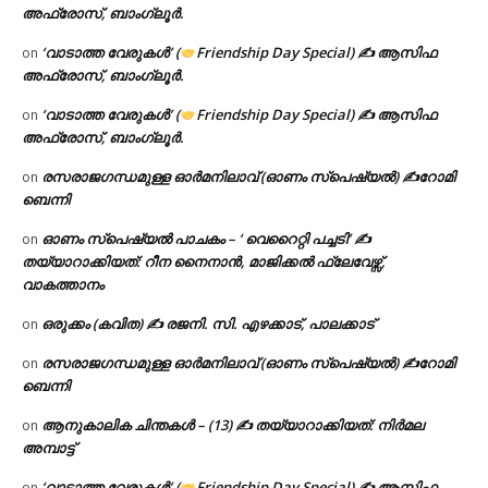
അഫ്രോസ്, ബാംഗ്ലൂർ.
‘വാടാത്ത വേരുകൾ’ (
Friendship Day Special) ✍ ആസിഫ
on
അഫ്രോസ്, ബാംഗ്ലൂർ.
‘വാടാത്ത വേരുകൾ’ (
Friendship Day Special) ✍ ആസിഫ
on
അഫ്രോസ്, ബാംഗ്ലൂർ.
രസരാജഗന്ധമുള്ള ഓർമനിലാവ് (ഓണം സ്‌പെഷ്യൽ) ✍റോമി
on
ബെന്നി
ഓണം സ്പെഷ്യൽ പാചകം – ‘ വെറൈറ്റി പച്ചടി’ ✍
on
തയ്യാറാക്കിയത്: റീന നൈനാൻ, മാജിക്കൽ ഫ്ലേവേഴ്സ്,
വാകത്താനം
ഒരുക്കം (കവിത) ✍ രജനി. സി. എഴക്കാട്, പാലക്കാട്
on
രസരാജഗന്ധമുള്ള ഓർമനിലാവ് (ഓണം സ്‌പെഷ്യൽ) ✍റോമി
on
ബെന്നി
ആനുകാലിക ചിന്തകൾ – (13) ✍ തയ്യാറാക്കിയത്: നിർമല
on
അമ്പാട്ട്
‘വാടാത്ത വേരുകൾ’ (
Friendship Day Special) ✍ ആസിഫ
on