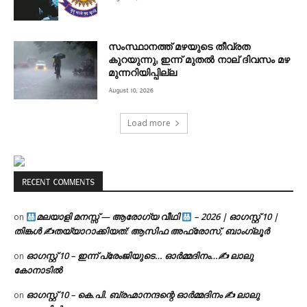
സംസ്ഥാനത്ത് മഴയുടെ തീവ്രത
കുറയുന്നു; ഇന്ന് മുതൽ നാല് ദിവസം മഴ
മുന്നറിയിപ്പില്ല
August 10, 2026
Load more
RECENT COMMENTS
മലയാളി മനസ്സ് — ആരോഗ്യ വീഥി
– 2026 | ഓഗസ്റ്റ് 10 |
on
തിങ്കൾ ✍
തയ്യാറാക്കിയത്: ആസിഫ അഫ്രോസ്, ബാംഗ്ലൂർ
ഓഗസ്റ്റ് 10 – ഇന്ന് പ്രേംജിയുടെ… ഓർമ്മദിനം…✍️ ലാലു
on
കോനാടിൽ
ഓഗസ്റ്റ് 10 – കെ.പി. ബ്രഹ്മാനന്ദന്റെ ഓർമ്മദിനം ✍️ ലാലു
on