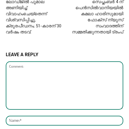
ലോഡ്ജില്‍ പൂമാല
സെപ്തംബർ 4 ന്
അണിയിച്ച്
പെൻസിൽവാനിയയിൽ
വിവാഹംചെയ്‌തെന്ന്
കമലാ ഹാരിസുമായി
വിശ്വസിപ്പിച്ചു,
ഫോക്സ് ന്യൂസ്
ക്രൂരപീഡനം; 51-കാരന് 30
സംവാദത്തിന്
വര്‍ഷം തടവ്.
സമ്മതിക്കുന്നതായി ട്രംപ്
LEAVE A REPLY
Comment:
Nam