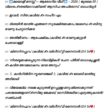
മലയാളി മനസ്സ് — ആരോഗ്യ വീഥി
– 2026 | ജൂലൈ 30 |
on
വ്യാഴം ✍
തയ്യാറാക്കിയത്: ആസിഫ അഫ്രോസ്, ബാംഗ്ലൂർ
ഇവൾ, സീത (കവിത) ✍ സഹീറ എം
on
ട്രെയിൻ യാത്ര എങ്ങനെ സുരക്ഷിതമാക്കാം (ലേഖനം) ✍ ബിന്ദു
on
വേണു ചോറ്റാനിക്കര
അതിജീവനം – ആപേക്ഷികം (കവിത) ✍ വേണുക്കുട്ടൻ
on
ചേരാവെള്ളി
‘കിണറിനപ്പുറം’ (കവിത) ✍ വർഗീസ് റ്റി നൈനാൻ (Dil Se
)
on
‘നിശബ്ദമാക്കപ്പെടുന്ന നിലവിളികൾ’ രചന: പ്രീതി രാധാകൃഷ്ണൻ.
on
✍ കവിത അവലോകനം: മായ അനൂപ്
കാർഗിൽദിന സ്മരണഞ്ജലി
(കവിത) ✍ ബേബി മാത്യു
on
അടിമാലി
വിജയമല്ല; നമ്മെ കൂടുതൽ ഉറപ്പുള്ള മനുഷ്യരാക്കുന്നത്
on
പരാജയങ്ങളാണ് ✍️സിജു ജേക്കബ്, ഓസ്‌ട്രേലിയ (എഴുത്തുകാരൻ/
സഞ്ചാരി)
‘കിണറിനപ്പുറം’ (കവിത) ✍ വർഗീസ് റ്റി നൈനാൻ (Dil Se
)
on