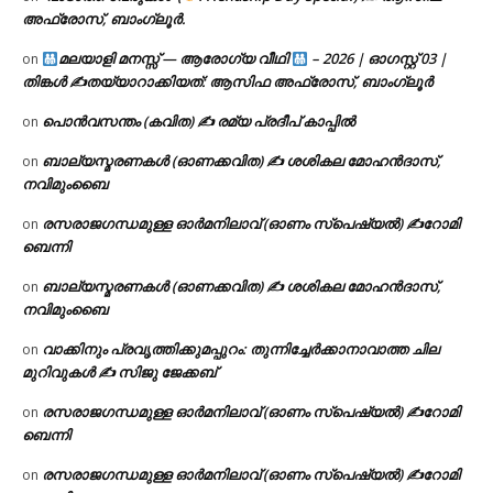
അഫ്രോസ്, ബാംഗ്ലൂർ.
മലയാളി മനസ്സ് — ആരോഗ്യ വീഥി
– 2026 | ഓഗസ്റ്റ് 03 |
on
തിങ്കൾ ✍
തയ്യാറാക്കിയത്: ആസിഫ അഫ്രോസ്, ബാംഗ്ലൂർ
പൊൻവസന്തം (കവിത) ✍ രമ്യ പ്രദീപ് കാപ്പിൽ
on
ബാല്യസ്മരണകൾ (ഓണക്കവിത) ✍ ശശികല മോഹൻദാസ്,
on
നവിമുംബൈ
രസരാജഗന്ധമുള്ള ഓർമനിലാവ് (ഓണം സ്‌പെഷ്യൽ) ✍റോമി
on
ബെന്നി
ബാല്യസ്മരണകൾ (ഓണക്കവിത) ✍ ശശികല മോഹൻദാസ്,
on
നവിമുംബൈ
വാക്കിനും പ്രവൃത്തിക്കുമപ്പുറം: തുന്നിച്ചേർക്കാനാവാത്ത ചില
on
മുറിവുകൾ ✍️ സിജു ജേക്കബ്
രസരാജഗന്ധമുള്ള ഓർമനിലാവ് (ഓണം സ്‌പെഷ്യൽ) ✍റോമി
on
ബെന്നി
രസരാജഗന്ധമുള്ള ഓർമനിലാവ് (ഓണം സ്‌പെഷ്യൽ) ✍റോമി
on