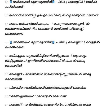
വാർത്തകൾ ഒറ്റനോട്ടത്തിൽ
– 2026 | ഓഗസ്റ്റ് 08 | ശനി ✍
on
കപിൽ ശങ്കർ
ഭഗവാൻ തോന്നിപ്പിച്ച ഐഡിയ (കഥ) ✍ റിറ്റ മാനുവൽ, ഡൽഹി
on
ഓണം സ്പെഷ്യൽ പാചകം – ‘ ചെറുനാരങ്ങ അച്ചാർ ‘ ✍
on
തയ്യാറാക്കിയത്: റീന നൈനാൻ, മാജിക്കൽ ഫ്ലേവേഴ്സ്,
വാകത്താനം
വാർത്തകൾ ഒറ്റനോട്ടത്തിൽ
– 2026 | ഓഗസ്റ്റ് 07 | വെള്ളി ✍
on
കപിൽ ശങ്കർ
തറികളുടെ ഹൃദയമിടിപ്പ് അറിഞ്ഞിട്ടുണ്ടോ..? ആ ശബ്ദം
on
കേട്ടിട്ടുണ്ടോ…? ഇന്ന് ദേശീയ കൈത്തറി ദിനം..!! ✍ ലാലു
കോനാടിൽ
ഓഗസ്റ്റ് 𝟕 – രവീന്ദ്രനാഥ ടാഗോറിന്റെ സ്മൃതിദിനം ✍ ലാലു
on
കോനാടിൽ
നിലാവിനെ നൽകിയവൾ (കഥ)✍ജയകുമാരി കൊല്ലം
on
” ഓണപ്പുലരികൾ ” (കവിത) ✍ രേഖ രാജ്
on
ഓഗസ്റ്റ് 𝟕 – രവീന്ദ്രനാഥ ടാഗോറിന്റെ സ്മൃതിദിനം ✍ ലാലു
on