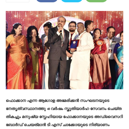
ഫൊക്കാന എന്ന ആഗോള അമേരിക്കൻ സംഘടനയുടെ
നേതൃത്വസ്ഥാനത്തു 41 വർഷം സ്തുതിയാർഹ സേവനം ചെയ്ത
തികച്ചും മനുഷ്യ സ്നേഹിയായ ഫോക്കാനയുടെ അഡ്വൈസറി
ബോർഡ് ചെയര്മാൻ ടി എസ് ചാക്കോയുടെ നിര്യാണം