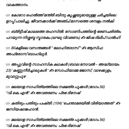
വാകത്താനം
കോറോ ഹെൽത്ത് മന്ത്രി ബിന്ദു കൃഷ്ണയുമായുള്ള ചർച്ചയിലെ
on
ഉറപ്പ് പാലിച്ചു, ജീവനക്കാർക്ക് അഞ്ച് മാസത്തെ ശമ്പളം നൽകി
ബ്രിട്ടീഷ് കാലത്തെ തഹസിൽ: സോണിപത്തിന്റെ ഭരണചരിത്രം
on
പറയുന്ന നിശ്ശബ്ദ സ്മാരകം (ലഘു വിവരണം) ✍ ജിഷ ദിലീപ് ഡൽഹി
80കളിലെ വസന്തങ്ങൾ ” ലോഹിതദാസ് ” ✍ ആസിഫ
on
അഫ്രോസ് ബാംഗ്ലൂർ.
അപ്പുവിന്റെ സാഹസിക കഥകൾ (ബാല നോവൽ – അദ്ധ്യായം
on
23) ‘കണ്ണുനീർച്ചാലുകൾ ‘ ✍ സോഫിയാമ്മ ജോസ്, വാഴക്കുളം,
മുവാറ്റുപുഴ
മലയാള സാഹിത്യത്തിലെ നക്ഷത്ര പൂക്കൾ (ഭാഗം 56)
on
“വി.കെ.എൻ” ✍ അവതരണം: പ്രഭ ദിനേഷ്
കതിരും പതിരും പംക്തി: (104) ‘ചെന്താമരയിൽ വിരിയാത്തത് ‘ ✍
on
ജസിയഷാജഹാൻ.
മലയാള സാഹിത്യത്തിലെ നക്ഷത്ര പൂക്കൾ (ഭാഗം 56)
on
“വി.കെ.എൻ” ✍ അവതരണം: പ്രഭ ദിനേഷ്