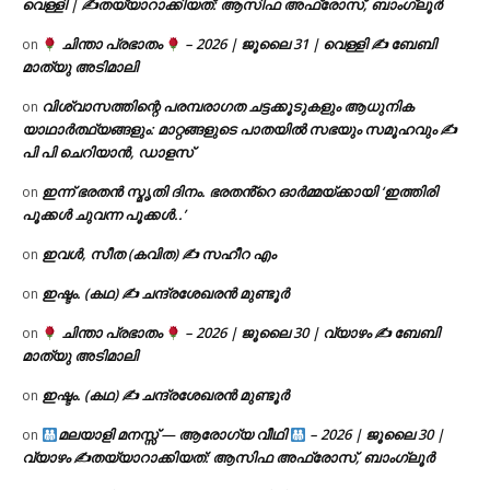
വെള്ളി | ✍
തയ്യാറാക്കിയത്: ആസിഫ അഫ്രോസ്, ബാംഗ്ലൂർ
ചിന്താ പ്രഭാതം
– 2026 | ജൂലൈ 31 | വെള്ളി ✍
ബേബി
on
മാത്യു അടിമാലി
വിശ്വാസത്തിന്റെ പരമ്പരാഗത ചട്ടക്കൂടുകളും ആധുനിക
on
യാഥാർത്ഥ്യങ്ങളും: മാറ്റങ്ങളുടെ പാതയിൽ സഭയും സമൂഹവും ✍
പി പി ചെറിയാൻ, ഡാളസ്
ഇന്ന് ഭരതൻ സ്മൃതി ദിനം. ഭരതൻ്റെ ഓർമ്മയ്ക്കായി ‘ഇത്തിരി
on
പൂക്കൾ ചുവന്ന പൂക്കൾ..’
ഇവൾ, സീത (കവിത) ✍ സഹീറ എം
on
ഇഷ്ടം. (കഥ) ✍ ചന്ദ്രശേഖരൻ മുണ്ടൂർ
on
ചിന്താ പ്രഭാതം
– 2026 | ജൂലൈ 30 | വ്യാഴം ✍
ബേബി
on
മാത്യു അടിമാലി
ഇഷ്ടം. (കഥ) ✍ ചന്ദ്രശേഖരൻ മുണ്ടൂർ
on
മലയാളി മനസ്സ് — ആരോഗ്യ വീഥി
– 2026 | ജൂലൈ 30 |
on
വ്യാഴം ✍
തയ്യാറാക്കിയത്: ആസിഫ അഫ്രോസ്, ബാംഗ്ലൂർ