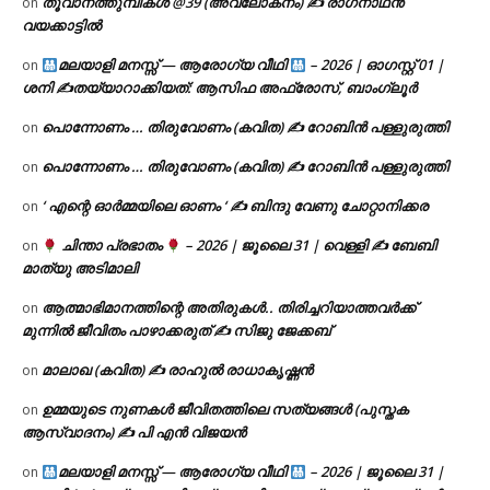
തൂവാനത്തുമ്പികൾ @39 (അവലോകനം) ✍ രാഗനാഥൻ
on
വയക്കാട്ടിൽ
മലയാളി മനസ്സ് — ആരോഗ്യ വീഥി
– 2026 | ഓഗസ്റ്റ് 01 |
on
ശനി ✍
തയ്യാറാക്കിയത്: ആസിഫ അഫ്രോസ്, ബാംഗ്ലൂർ
പൊന്നോണം … തിരുവോണം (കവിത) ✍ റോബിൻ പള്ളുരുത്തി
on
പൊന്നോണം … തിരുവോണം (കവിത) ✍ റോബിൻ പള്ളുരുത്തി
on
‘ എന്റെ ഓർമ്മയിലെ ഓണം ‘ ✍ ബിന്ദു വേണു ചോറ്റാനിക്കര
on
ചിന്താ പ്രഭാതം
– 2026 | ജൂലൈ 31 | വെള്ളി ✍
ബേബി
on
മാത്യു അടിമാലി
ആത്മാഭിമാനത്തിന്റെ അതിരുകൾ.. തിരിച്ചറിയാത്തവർക്ക്
on
മുന്നിൽ ജീവിതം പാഴാക്കരുത് ✍️ സിജു ജേക്കബ്
മാലാഖ (കവിത) ✍ രാഹുൽ രാധാകൃഷ്ണൻ
on
ഉമ്മയുടെ നുണകൾ ജീവിതത്തിലെ സത്യങ്ങൾ (പുസ്തക
on
ആസ്വാദനം) ✍ പി എൻ വിജയൻ
മലയാളി മനസ്സ് — ആരോഗ്യ വീഥി
– 2026 | ജൂലൈ 31 |
on