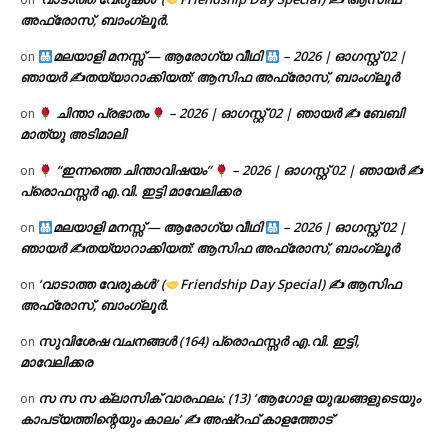
അഫ്രോസ്, ബാംഗ്ലൂർ.
മലയാളി മനസ്സ് — ആരോഗ്യ വീഥി
– 2026 | ഓഗസ്റ്റ് 02 |
on
ഞായർ ✍
തയ്യാറാക്കിയത്: ആസിഫ അഫ്രോസ്, ബാംഗ്ലൂർ
ചിന്താ പ്രഭാതം
– 2026 | ഓഗസ്റ്റ് 02 | ഞായർ ✍
ബേബി
on
മാത്യു അടിമാലി
“ഇന്നത്തെ ചിന്താവിഷയം”
– 2026 | ഓഗസ്റ്റ് 02 | ഞായർ ✍
on
പ്രൊഫസ്സർ എ.വി. ഇട്ടി മാവേലിക്കര
മലയാളി മനസ്സ് — ആരോഗ്യ വീഥി
– 2026 | ഓഗസ്റ്റ് 02 |
on
ഞായർ ✍
തയ്യാറാക്കിയത്: ആസിഫ അഫ്രോസ്, ബാംഗ്ലൂർ
‘വാടാത്ത വേരുകൾ’ (
Friendship Day Special) ✍ ആസിഫ
on
അഫ്രോസ്, ബാംഗ്ലൂർ.
സുവിശേഷ വചനങ്ങൾ (164) പ്രൊഫസ്സർ എ.വി. ഇട്ടി,
on
മാവേലിക്കര
സ സ സ ക്ലാസിക് വാരഫലം: (13) ‘ആഗോള യുദ്ധങ്ങളുടെയും
on
കാപട്യത്തിന്റെയും കാലം’ ✍ അഷ്റഫ് കാളത്തോട്