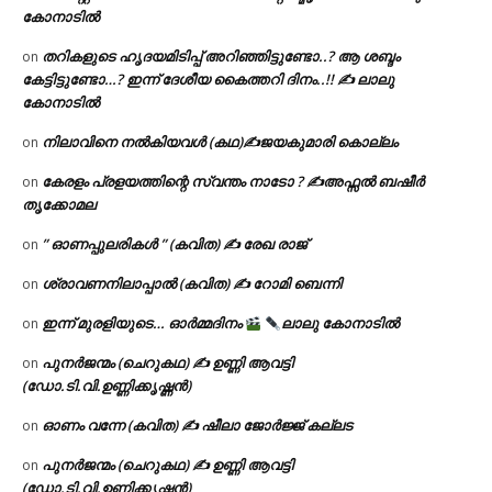
കോനാടിൽ
തറികളുടെ ഹൃദയമിടിപ്പ് അറിഞ്ഞിട്ടുണ്ടോ..? ആ ശബ്ദം
on
കേട്ടിട്ടുണ്ടോ…? ഇന്ന് ദേശീയ കൈത്തറി ദിനം..!! ✍ ലാലു
കോനാടിൽ
നിലാവിനെ നൽകിയവൾ (കഥ)✍ജയകുമാരി കൊല്ലം
on
കേരളം പ്രളയത്തിന്റെ സ്വന്തം നാടോ ? ✍️അഫ്സൽ ബഷീർ
on
തൃക്കോമല
” ഓണപ്പുലരികൾ ” (കവിത) ✍ രേഖ രാജ്
on
ശ്രാവണനിലാപ്പാൽ (കവിത) ✍ റോമി ബെന്നി
on
ഇന്ന് മുരളിയുടെ… ഓർമ്മദിനം
ലാലു കോനാടിൽ
on
പുനർജന്മം (ചെറുകഥ) ✍ ഉണ്ണി ആവട്ടി
on
(ഡോ.ടി.വി.ഉണ്ണിക്കൃഷ്ണൻ)
ഓണം വന്നേ (കവിത) ✍ ഷീലാ ജോർജ്ജ് കല്ലട
on
പുനർജന്മം (ചെറുകഥ) ✍ ഉണ്ണി ആവട്ടി
on
(ഡോ.ടി.വി.ഉണ്ണിക്കൃഷ്ണൻ)