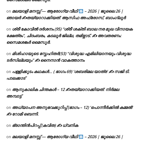
മലയാളി മനസ്സ് — ആരോഗ്യ വീഥി
– 2026 | ജൂലൈ 26 |
on
ഞായർ ✍
തയ്യാറാക്കിയത്: ആസിഫ അഫ്രോസ്, ബാംഗ്ലൂർ
ശ്രീ കോവിൽ ദർശനം (95) “ശ്രീ ശക്തി ബാല നര മുഖ വിനായക
on
ക്ഷേത്രം”, ചിദംബരം, കടലൂർ ജില്ല, തമിഴ്നാട്. ✍ അവതരണം:
സൈമശങ്കർ മൈസൂർ.
മിശിഹായുടെ സ്നേഹിതർ(53) “വിശുദ്ധ എമിലിയാനയും വിശുദ്ധ
on
ടര്‍സില്ലയും” ✍ നൈനാൻ വാകത്താനം
പള്ളിക്കൂടം കഥകൾ… ( ഭാഗം 69) ‘ശബരിമല യാത്ര’ ✍ സജി ടി.
on
പാലക്കാട്
ആനുകാലിക ചിന്തകൾ – 12 ✍തയ്യാറാക്കിയത്: നിർമല
on
അമ്പാട്ട്
അധ്യാപന അനുഭവക്കുറിപ്പ് (ഭാഗം – 12) ‘പൊന്നീർക്കിൽ കമ്മൽ’
on
✍ റോമി ബെന്നി.
ഭ്രാന്തിൻപിറപ്പ് (കവിത) ✍ ധ്വനിക
on
മലയാളി മനസ്സ് — ആരോഗ്യ വീഥി
– 2026 | ജൂലൈ 26 |
on