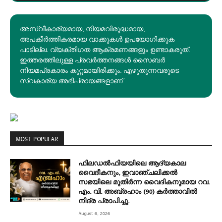
അസ്വീകാര്യമായ, നിയമവിരുദ്ധമായ,
അപകീര്‍ത്തികരമായ വാക്കുകൾ ഉപയോഗിക്കുക
പാടില്ല. വ്യക്തിഗത ആക്രമണങ്ങളും ഉണ്ടാകരുത്.
ഇത്തരത്തിലുള്ള പ്രവർത്തനങ്ങൾ സൈബർ
നിയമപ്രകാരം കുറ്റമായിരിക്കും. എഴുതുന്നവരുടെ
സ്വകാര്യ അഭിപ്രായങ്ങളാണ്.
MOST POPULAR
ഫിലഡൽഫിയയിലെ ആദ്യകാല
വൈദീകനും, ഇവാഞ്ചലിക്കൽ
സഭയിലെ മുതിർന്ന വൈദികനുമായ റവ.
എം. വി. അബ്രഹാം (90) കർത്താവിൽ
നിദ്ര പ്രാപിച്ചു.
August 6, 2026