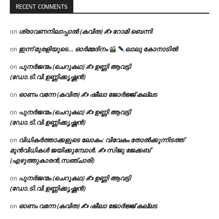
RECENT COMMENTS
ശ്രാവണനിലാപ്പാൽ (കവിത) ✍ റോമി ബെന്നി
on
ഇന്ന് മുരളിയുടെ… ഓർമ്മദിനം
ലാലു കോനാടിൽ
on
പുനർജന്മം (ചെറുകഥ) ✍ ഉണ്ണി ആവട്ടി
on
(ഡോ.ടി.വി.ഉണ്ണിക്കൃഷ്ണൻ)
ഓണം വന്നേ (കവിത) ✍ ഷീലാ ജോർജ്ജ് കല്ലട
on
പുനർജന്മം (ചെറുകഥ) ✍ ഉണ്ണി ആവട്ടി
on
(ഡോ.ടി.വി.ഉണ്ണിക്കൃഷ്ണൻ)
വിധികർത്താക്കളുടെ ലോകം: വിവേകം തോൽക്കുന്നിടത്ത്
on
മുൻവിധികൾ ജയിക്കുമ്പോൾ. ✍️ സിജു ജേക്കബ്
(എഴുത്തുകാരൻ,സഞ്ചാരി)
പുനർജന്മം (ചെറുകഥ) ✍ ഉണ്ണി ആവട്ടി
on
(ഡോ.ടി.വി.ഉണ്ണിക്കൃഷ്ണൻ)
ഓണം വന്നേ (കവിത) ✍ ഷീലാ ജോർജ്ജ് കല്ലട
on