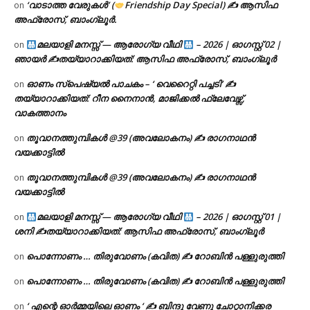
‘വാടാത്ത വേരുകൾ’ (
Friendship Day Special) ✍ ആസിഫ
on
അഫ്രോസ്, ബാംഗ്ലൂർ.
മലയാളി മനസ്സ് — ആരോഗ്യ വീഥി
– 2026 | ഓഗസ്റ്റ് 02 |
on
ഞായർ ✍
തയ്യാറാക്കിയത്: ആസിഫ അഫ്രോസ്, ബാംഗ്ലൂർ
ഓണം സ്പെഷ്യൽ പാചകം – ‘ വെറൈറ്റി പച്ചടി’ ✍
on
തയ്യാറാക്കിയത്: റീന നൈനാൻ, മാജിക്കൽ ഫ്ലേവേഴ്സ്,
വാകത്താനം
തൂവാനത്തുമ്പികൾ @39 (അവലോകനം) ✍ രാഗനാഥൻ
on
വയക്കാട്ടിൽ
തൂവാനത്തുമ്പികൾ @39 (അവലോകനം) ✍ രാഗനാഥൻ
on
വയക്കാട്ടിൽ
മലയാളി മനസ്സ് — ആരോഗ്യ വീഥി
– 2026 | ഓഗസ്റ്റ് 01 |
on
ശനി ✍
തയ്യാറാക്കിയത്: ആസിഫ അഫ്രോസ്, ബാംഗ്ലൂർ
പൊന്നോണം … തിരുവോണം (കവിത) ✍ റോബിൻ പള്ളുരുത്തി
on
പൊന്നോണം … തിരുവോണം (കവിത) ✍ റോബിൻ പള്ളുരുത്തി
on
‘ എന്റെ ഓർമ്മയിലെ ഓണം ‘ ✍ ബിന്ദു വേണു ചോറ്റാനിക്കര
on