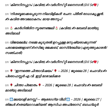
‘കിണറിനപ്പുറം’ (കവിത) ✍ വർഗീസ് റ്റി നൈനാൻ (Dil Se
)
on
‘നിശബ്ദമാക്കപ്പെടുന്ന നിലവിളികൾ’ രചന: പ്രീതി രാധാകൃഷ്ണൻ.
on
✍ കവിത അവലോകനം: മായ അനൂപ്
കാർഗിൽദിന സ്മരണഞ്ജലി
(കവിത) ✍ ബേബി മാത്യു
on
അടിമാലി
വിജയമല്ല; നമ്മെ കൂടുതൽ ഉറപ്പുള്ള മനുഷ്യരാക്കുന്നത്
on
പരാജയങ്ങളാണ് ✍️സിജു ജേക്കബ്, ഓസ്‌ട്രേലിയ (എഴുത്തുകാരൻ/
സഞ്ചാരി)
‘കിണറിനപ്പുറം’ (കവിത) ✍ വർഗീസ് റ്റി നൈനാൻ (Dil Se
)
on
“ഇന്നത്തെ ചിന്താവിഷയം”
– 2026 | ജൂലൈ 28 | ചൊവ്വ ✍
on
പ്രൊഫസ്സർ എ.വി. ഇട്ടി മാവേലിക്കര
ചിന്താ പ്രഭാതം
– 2026 | ജൂലൈ 28 | ചൊവ്വ ✍
ബേബി
on
മാത്യു അടിമാലി
മലയാളി മനസ്സ് — ആരോഗ്യ വീഥി
– 2026 | ജൂലൈ 27 |
on
തിങ്കൾ ✍
തയ്യാറാക്കിയത്: ആസിഫ അഫ്രോസ്, ബാംഗ്ലൂർ