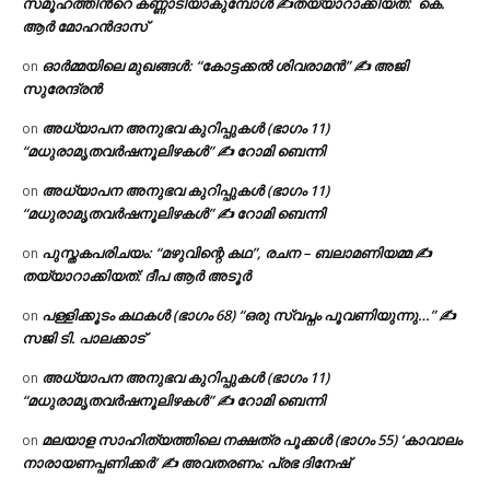
സമൂഹത്തിന്‍റെ കണ്ണാടിയാകുമ്പോൾ ✍തയ്യാറാക്കിയത്: കെ.
ആര്‍ മോഹന്‍ദാസ്
ഓർമ്മയിലെ മുഖങ്ങൾ: “കോട്ടക്കൽ ശിവരാമൻ” ✍ അജി
on
സുരേന്ദ്രൻ
അധ്യാപന അനുഭവ കുറിപ്പുകൾ (ഭാഗം 11)
on
“മധുരാമൃതവർഷനൂലിഴകൾ” ✍ റോമി ബെന്നി
അധ്യാപന അനുഭവ കുറിപ്പുകൾ (ഭാഗം 11)
on
“മധുരാമൃതവർഷനൂലിഴകൾ” ✍ റോമി ബെന്നി
പുസ്തകപരിചയം: “മഴുവിന്റെ കഥ”, രചന – ബലാമണിയമ്മ ✍
on
തയ്യാറാക്കിയത്: ദീപ ആർ അടൂർ
പള്ളിക്കൂടം കഥകൾ (ഭാഗം 68) “ഒരു സ്വപ്നം പൂവണിയുന്നു…” ✍
on
സജി ടി. പാലക്കാട്
അധ്യാപന അനുഭവ കുറിപ്പുകൾ (ഭാഗം 11)
on
“മധുരാമൃതവർഷനൂലിഴകൾ” ✍ റോമി ബെന്നി
മലയാള സാഹിത്യത്തിലെ നക്ഷത്ര പൂക്കൾ (ഭാഗം 55) ‘കാവാലം
on
നാരായണപ്പണിക്കർ’ ✍ അവതരണം: പ്രഭ ദിനേഷ്