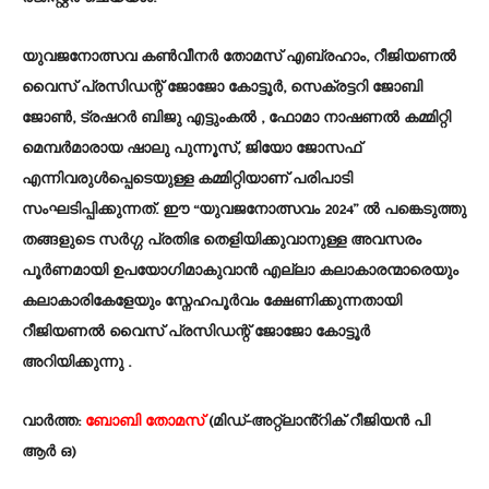
യുവജനോത്സവ കൺവീനർ തോമസ് എബ്രഹാം, റീജിയണൽ
വൈസ് പ്രസിഡന്റ് ജോജോ കോട്ടൂർ, സെക്രട്ടറി ജോബി
ജോൺ, ട്രഷറർ ബിജു എട്ടുംകൽ , ഫോമാ നാഷണൽ കമ്മിറ്റി
മെമ്പർമാരായ ഷാലു പുന്നൂസ്‌, ജിയോ ജോസഫ്‌
എന്നിവരുൾപ്പെടെയുള്ള കമ്മിറ്റിയാണ് പരിപാടി
സംഘടിപ്പിക്കുന്നത്. ഈ “യുവജനോത്സവം 2024” ൽ പങ്കെടുത്തു
തങ്ങളുടെ സർഗ്ഗ പ്രതിഭ തെളിയിക്കുവാനുള്ള അവസരം
പൂർണമായി ഉപയോഗിമാകുവാൻ എല്ലാ കലാകാരന്മാരെയും
കലാകാരികേളേയും സ്നേഹപൂർവം ക്ഷേണിക്കുന്നതായി
റീജിയണൽ വൈസ് പ്രസിഡന്റ് ജോജോ കോട്ടൂർ
അറിയിക്കുന്നു .
വാർത്ത:
ബോബി തോമസ്
(മിഡ്-അറ്റ്‌ലാൻ്റിക് റീജിയൻ പി
ആർ ഒ)