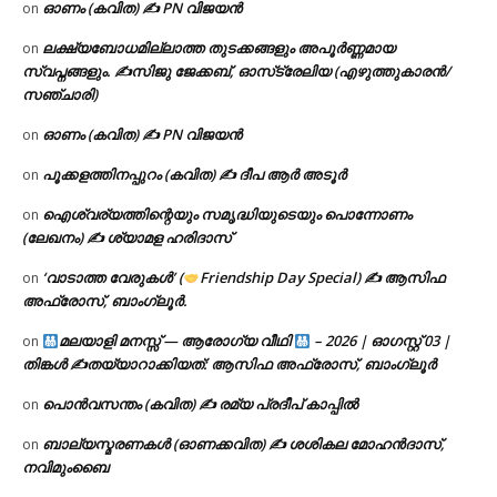
ഓണം (കവിത) ✍ PN വിജയൻ
on
ലക്ഷ്യബോധമില്ലാത്ത തുടക്കങ്ങളും അപൂർണ്ണമായ
on
സ്വപ്നങ്ങളും. ✍️സിജു ജേക്കബ്, ഓസ്‌ട്രേലിയ (എഴുത്തുകാരൻ/
സഞ്ചാരി)
ഓണം (കവിത) ✍ PN വിജയൻ
on
പൂക്കളത്തിനപ്പുറം (കവിത) ✍ ദീപ ആർ അടൂർ
on
ഐശ്വര്യത്തിന്റെയും സമൃദ്ധിയുടെയും പൊന്നോണം
on
(ലേഖനം) ✍ ശ്യാമള ഹരിദാസ്
‘വാടാത്ത വേരുകൾ’ (
Friendship Day Special) ✍ ആസിഫ
on
അഫ്രോസ്, ബാംഗ്ലൂർ.
മലയാളി മനസ്സ് — ആരോഗ്യ വീഥി
– 2026 | ഓഗസ്റ്റ് 03 |
on
തിങ്കൾ ✍
തയ്യാറാക്കിയത്: ആസിഫ അഫ്രോസ്, ബാംഗ്ലൂർ
പൊൻവസന്തം (കവിത) ✍ രമ്യ പ്രദീപ് കാപ്പിൽ
on
ബാല്യസ്മരണകൾ (ഓണക്കവിത) ✍ ശശികല മോഹൻദാസ്,
on
നവിമുംബൈ