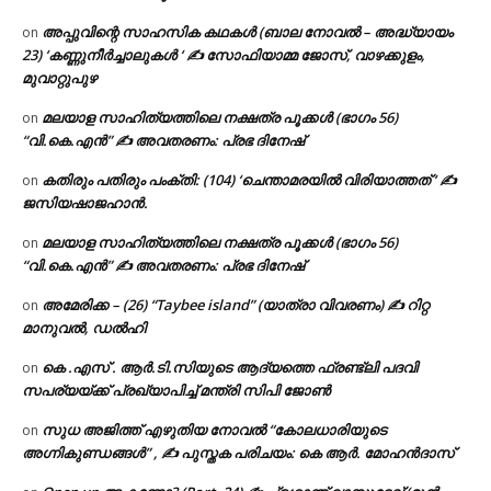
അപ്പുവിന്റെ സാഹസിക കഥകൾ (ബാല നോവൽ – അദ്ധ്യായം
on
23) ‘കണ്ണുനീർച്ചാലുകൾ ‘ ✍ സോഫിയാമ്മ ജോസ്, വാഴക്കുളം,
മുവാറ്റുപുഴ
മലയാള സാഹിത്യത്തിലെ നക്ഷത്ര പൂക്കൾ (ഭാഗം 56)
on
“വി.കെ.എൻ” ✍ അവതരണം: പ്രഭ ദിനേഷ്
കതിരും പതിരും പംക്തി: (104) ‘ചെന്താമരയിൽ വിരിയാത്തത് ‘ ✍
on
ജസിയഷാജഹാൻ.
മലയാള സാഹിത്യത്തിലെ നക്ഷത്ര പൂക്കൾ (ഭാഗം 56)
on
“വി.കെ.എൻ” ✍ അവതരണം: പ്രഭ ദിനേഷ്
അമേരിക്ക – (26) “Taybee island” (യാത്രാ വിവരണം) ✍ റിറ്റ
on
മാനുവൽ, ഡൽഹി
കെ .എസ് . ആർ.ടി.സിയുടെ ആദ്യത്തെ ഫ്രണ്ട്ലി പദവി
on
സപര്യയ്ക്ക് പ്രഖ്യാപിച്ച് മന്ത്രി സിപി ജോൺ
സുധ അജിത്ത് എഴുതിയ നോവൽ “കോലധാരിയുടെ
on
അഗ്നികുണ്ഡങ്ങള്‍” , ✍ പുസ്തക പരിചയം: കെ ആർ. മോഹൻദാസ്