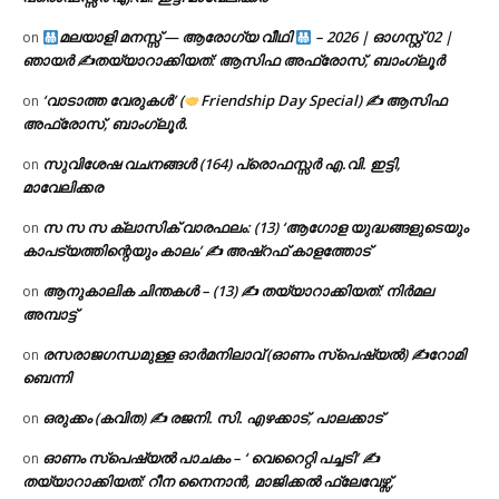
മലയാളി മനസ്സ് — ആരോഗ്യ വീഥി
– 2026 | ഓഗസ്റ്റ് 02 |
on
ഞായർ ✍
തയ്യാറാക്കിയത്: ആസിഫ അഫ്രോസ്, ബാംഗ്ലൂർ
‘വാടാത്ത വേരുകൾ’ (
Friendship Day Special) ✍ ആസിഫ
on
അഫ്രോസ്, ബാംഗ്ലൂർ.
സുവിശേഷ വചനങ്ങൾ (164) പ്രൊഫസ്സർ എ.വി. ഇട്ടി,
on
മാവേലിക്കര
സ സ സ ക്ലാസിക് വാരഫലം: (13) ‘ആഗോള യുദ്ധങ്ങളുടെയും
on
കാപട്യത്തിന്റെയും കാലം’ ✍ അഷ്റഫ് കാളത്തോട്
ആനുകാലിക ചിന്തകൾ – (13) ✍ തയ്യാറാക്കിയത്: നിർമല
on
അമ്പാട്ട്
രസരാജഗന്ധമുള്ള ഓർമനിലാവ് (ഓണം സ്‌പെഷ്യൽ) ✍റോമി
on
ബെന്നി
ഒരുക്കം (കവിത) ✍ രജനി. സി. എഴക്കാട്, പാലക്കാട്
on
ഓണം സ്പെഷ്യൽ പാചകം – ‘ വെറൈറ്റി പച്ചടി’ ✍
on
തയ്യാറാക്കിയത്: റീന നൈനാൻ, മാജിക്കൽ ഫ്ലേവേഴ്സ്,