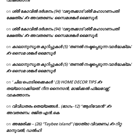
വാകത്താനം
ശ്രീ കോവിൽ ദർശനം (94) ‘വഴുതക്കാട് ശ്രീ മഹാഗണപതി
on
ക്ഷേത്രം’ ✍ അവതരണം: സൈമശങ്കർ മൈസൂർ.
ശ്രീ കോവിൽ ദർശനം (94) ‘വഴുതക്കാട് ശ്രീ മഹാഗണപതി
on
ക്ഷേത്രം’ ✍ അവതരണം: സൈമശങ്കർ മൈസൂർ.
കാലാനുസൃത കുറിപ്പുകൾ (5) ‘തണൽ നഷ്ടപ്പെടുന്ന വാർദ്ധക്യം’
on
✍ സൈമ ശങ്കർ മൈസൂർ
കാലാനുസൃത കുറിപ്പുകൾ (5) ‘തണൽ നഷ്ടപ്പെടുന്ന വാർദ്ധക്യം’
on
✍ സൈമ ശങ്കർ മൈസൂർ
‘ ചില പൊടിക്കൈകൾ ‘ (3) HOME DECOR TIPS ✍
on
തയ്യാറാക്കിയത്: റീന നൈനാൻ, മാജിക്കൽ ഫ്ലേവേഴ്സ്,
വാകത്താനം
വിവിധതരം തെയ്യങ്ങൾ.. (ഭാഗം -12) “ആടിവേടൻ” ✍
on
അവതരണം: രജിത എൻ.കെ
അമേരിക്ക – (26) “Taybee island” (യാത്രാ വിവരണം) ✍ റിറ്റ
on
മാനുവൽ, ഡൽഹി