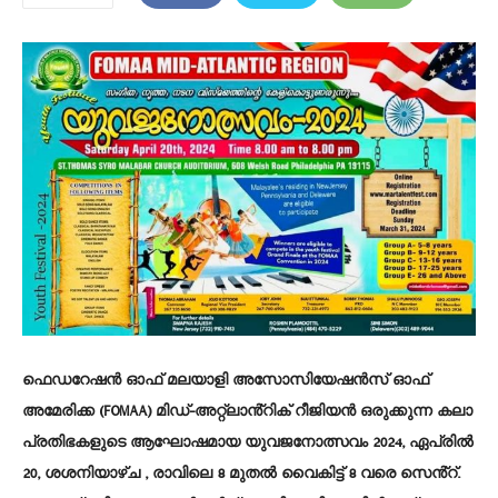
ഫെഡറേഷൻ ഓഫ് മലയാളി അസോസിയേഷൻസ് ഓഫ്
അമേരിക്ക (FOMAA) മിഡ്-അറ്റ്‌ലാൻ്റിക് റീജിയൻ ഒരുക്കുന്ന കലാ
പ്രതിഭകളുടെ ആഘോഷമായ യുവജനോത്സവം 2024, ഏപ്രിൽ
20, ശശനിയാഴ്ച , രാവിലെ 8 മുതൽ വൈകിട്ട് 8 വരെ സെൻ്റ്.