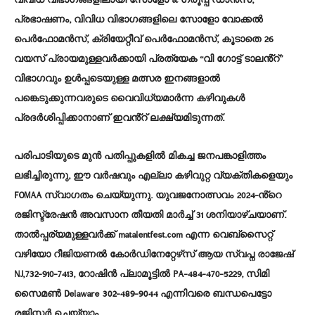
വിവിധ വിഭാഗങ്ങളിലായി സോളോ & ഗ്രൂപ്പ് ഡാൻസ്,
പ്രഭാഷണം, വിവിധ വിഭാഗങ്ങളിലെ സോളോ വോക്കൽ
പെർഫോമൻസ്, ക്രിയേറ്റീവ് പെർഫോമൻസ്, കൂടാതെ 26
വയസ് പ്രായമുള്ളവർക്കായി പ്രത്യേക “വി ഗോട്ട് ടാലൻ്റ്”
വിഭാഗവും ഉൾപ്പടെയുള്ള മത്സര ഇനങ്ങളാൽ
പങ്കെടുക്കുന്നവരുടെ വൈവിധ്യമാർന്ന കഴിവുകൾ
പ്രദർശിപ്പിക്കാനാണ് ഇവൻ്റ് ലക്ഷ്യമിടുന്നത്.
പരിപാടിയുടെ മുൻ പതിപ്പുകളിൽ മികച്ച ജനപങ്കാളിത്തം
ലഭിച്ചിരുന്നു, ഈ വർഷവും എല്ലാ കഴിവുറ്റ വ്യക്തികളെയും
FOMAA സ്വാഗതം ചെയ്യുന്നു. യുവജനോത്സവം 2024-ൻ്റെ
രജിസ്ട്രേഷൻ അവസാന തീയതി മാർച്ച് 31 ശനിയാഴ്ചയാണ്.
താൽപ്പര്യമുള്ളവർക്ക് matalentfest.com എന്ന വെബ്‌സൈറ്റ്
വഴിയോ റീജിയണൽ കോർഡിനേറ്റേഴ്‌സ് ആയ സ്വപ്ന രാജേഷ്
NJ,732-910-7413, റോഷിൻ പ്ലാമൂട്ടിൽ PA-484-470-5229, സിമി
സൈമൺ Delaware 302-489-9044 എന്നിവരെ ബന്ധപെട്ടോ
രജിസ്റ്റർ ചെയ്യാം.