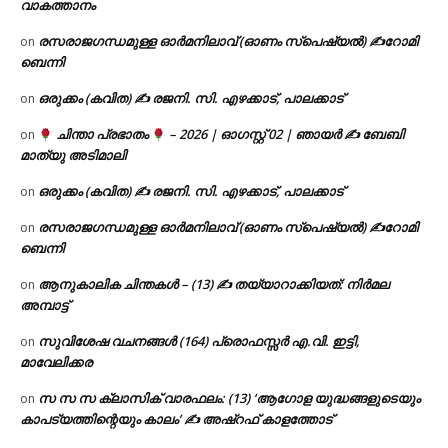
വാകത്താനം
രസരാജഗന്ധമുള്ള ഓർമനിലാവ് (ഓണം സ്‌പെഷ്യൽ) ✍റോമി
on
ബെന്നി
ഒരുക്കം (കവിത) ✍ രജനി. സി. എഴക്കാട്, പാലക്കാട്
on
ചിന്താ പ്രഭാതം
– 2026 | ഓഗസ്റ്റ് 02 | ഞായർ ✍
ബേബി
on
മാത്യു അടിമാലി
ഒരുക്കം (കവിത) ✍ രജനി. സി. എഴക്കാട്, പാലക്കാട്
on
രസരാജഗന്ധമുള്ള ഓർമനിലാവ് (ഓണം സ്‌പെഷ്യൽ) ✍റോമി
on
ബെന്നി
ആനുകാലിക ചിന്തകൾ – (13) ✍ തയ്യാറാക്കിയത്: നിർമല
on
അമ്പാട്ട്
സുവിശേഷ വചനങ്ങൾ (164) പ്രൊഫസ്സർ എ.വി. ഇട്ടി,
on
മാവേലിക്കര
സ സ സ ക്ലാസിക് വാരഫലം: (13) ‘ആഗോള യുദ്ധങ്ങളുടെയും
on
കാപട്യത്തിന്റെയും കാലം’ ✍ അഷ്റഫ് കാളത്തോട്