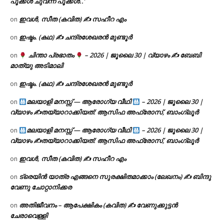
പൂക്കൾ ചുവന്ന പൂക്കൾ..’
ഇവൾ, സീത (കവിത) ✍ സഹീറ എം
on
ഇഷ്ടം. (കഥ) ✍ ചന്ദ്രശേഖരൻ മുണ്ടൂർ
on
ചിന്താ പ്രഭാതം
– 2026 | ജൂലൈ 30 | വ്യാഴം ✍
ബേബി
on
മാത്യു അടിമാലി
ഇഷ്ടം. (കഥ) ✍ ചന്ദ്രശേഖരൻ മുണ്ടൂർ
on
മലയാളി മനസ്സ് — ആരോഗ്യ വീഥി
– 2026 | ജൂലൈ 30 |
on
വ്യാഴം ✍
തയ്യാറാക്കിയത്: ആസിഫ അഫ്രോസ്, ബാംഗ്ലൂർ
മലയാളി മനസ്സ് — ആരോഗ്യ വീഥി
– 2026 | ജൂലൈ 30 |
on
വ്യാഴം ✍
തയ്യാറാക്കിയത്: ആസിഫ അഫ്രോസ്, ബാംഗ്ലൂർ
ഇവൾ, സീത (കവിത) ✍ സഹീറ എം
on
ട്രെയിൻ യാത്ര എങ്ങനെ സുരക്ഷിതമാക്കാം (ലേഖനം) ✍ ബിന്ദു
on
വേണു ചോറ്റാനിക്കര
അതിജീവനം – ആപേക്ഷികം (കവിത) ✍ വേണുക്കുട്ടൻ
on
ചേരാവെള്ളി