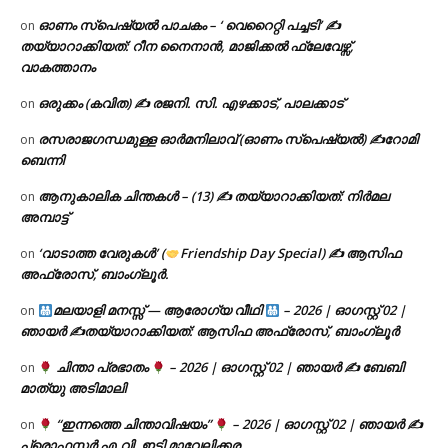
ഓണം സ്പെഷ്യൽ പാചകം – ‘ വെറൈറ്റി പച്ചടി’ ✍
on
തയ്യാറാക്കിയത്: റീന നൈനാൻ, മാജിക്കൽ ഫ്ലേവേഴ്സ്,
വാകത്താനം
ഒരുക്കം (കവിത) ✍ രജനി. സി. എഴക്കാട്, പാലക്കാട്
on
രസരാജഗന്ധമുള്ള ഓർമനിലാവ് (ഓണം സ്‌പെഷ്യൽ) ✍റോമി
on
ബെന്നി
ആനുകാലിക ചിന്തകൾ – (13) ✍ തയ്യാറാക്കിയത്: നിർമല
on
അമ്പാട്ട്
‘വാടാത്ത വേരുകൾ’ (
Friendship Day Special) ✍ ആസിഫ
on
അഫ്രോസ്, ബാംഗ്ലൂർ.
മലയാളി മനസ്സ് — ആരോഗ്യ വീഥി
– 2026 | ഓഗസ്റ്റ് 02 |
on
ഞായർ ✍
തയ്യാറാക്കിയത്: ആസിഫ അഫ്രോസ്, ബാംഗ്ലൂർ
ചിന്താ പ്രഭാതം
– 2026 | ഓഗസ്റ്റ് 02 | ഞായർ ✍
ബേബി
on
മാത്യു അടിമാലി
“ഇന്നത്തെ ചിന്താവിഷയം”
– 2026 | ഓഗസ്റ്റ് 02 | ഞായർ ✍
on
പ്രൊഫസ്സർ എ.വി. ഇട്ടി മാവേലിക്കര