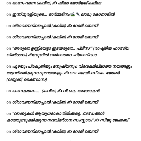
ഓണം വന്നേ (കവിത) ✍ ഷീലാ ജോർജ്ജ് കല്ലട
on
ഇന്ന് മുരളിയുടെ… ഓർമ്മദിനം
ലാലു കോനാടിൽ
on
ശ്രാവണനിലാപ്പാൽ (കവിത) ✍ റോമി ബെന്നി
on
ശ്രാവണനിലാപ്പാൽ (കവിത) ✍ റോമി ബെന്നി
on
“അരുതേ ഉണ്ണിയേട്ടാ ഇടയരുതേ.. പ്ലീസ് ” (രാഷ്ട്രീയ ഹാസ്യ
on
വിമർശനം) ✍സുനിൽ വല്ലാത്തറ ഫ്ലോറിഡാ
പുഴയും പ്രകൃതിയും മനുഷ്യനും: വിവേകമില്ലാത്ത നയങ്ങളും
on
ആവർത്തിക്കുന്ന ദുരന്തങ്ങളും ✍ റവ. ജെയിംസ് കെ. ജോൺ
(ലബ്ബക്ക്, ടെക്സാസ്)
ഓണക്കാലം….. (കവിത) ✍ വി.കെ. അശോകൻ
on
ശ്രാവണനിലാപ്പാൽ (കവിത) ✍ റോമി ബെന്നി
on
“വാക്കുകൾ ആയുധമാകാതിരിക്കട്ടെ: ബന്ധങ്ങൾ
on
കാത്തുസൂക്ഷിക്കുന്ന നവവിമർശന സംസ്കാരം” ✍️ സിജു ജേക്കബ്
ശ്രാവണനിലാപ്പാൽ (കവിത) ✍ റോമി ബെന്നി
on