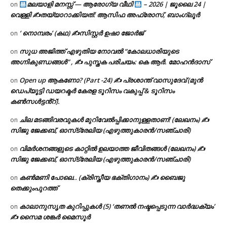
മലയാളി മനസ്സ് — ആരോഗ്യ വീഥി
– 2026 | ജൂലൈ 24 |
on
വെള്ളി ✍
തയ്യാറാക്കിയത്: ആസിഫ അഫ്രോസ്, ബാംഗ്ലൂർ
‘ നൊമ്പരം’ (കഥ) ✍സിസ്റ്റർ ഉഷാ ജോർജ്
on
സുധ അജിത്ത് എഴുതിയ നോവൽ “കോലധാരിയുടെ
on
അഗ്നികുണ്ഡങ്ങള്‍” , ✍ പുസ്തക പരിചയം: കെ ആർ. മോഹൻദാസ്
Open up ആകണോ? (Part -24) ✍ പ്രശാന്ത് വാസുദേവ് (മുൻ
on
ഡെപ്യൂട്ടി ഡയറക്ടർ കേരള ടൂറിസം വകുപ്പ് & ടൂറിസം
കൺസൾട്ടൻ്റ്).
ചില മടങ്ങിവരവുകൾ മുറിവേൽപ്പിക്കാനുള്ളതാണ്! (ലേഖനം) ✍️
on
സിജു ജേക്കബ്, ഓസ്‌ട്രേലിയ (എഴുത്തുകാരൻ/സഞ്ചാരി)
വിമർശനങ്ങളുടെ കാറ്റിൽ ഉലയാത്ത ജീവിതങ്ങൾ (ലേഖനം) ✍️
on
സിജു ജേക്കബ്, ഓസ്‌ട്രേലിയ (എഴുത്തുകാരൻ/സഞ്ചാരി)
കൺമണി പോലെ.. (ക്രിസ്തീയ ഭക്തിഗാനം) ✍ ബൈജു
on
തെക്കുംപുറത്ത്
കാലാനുസൃത കുറിപ്പുകൾ (5) ‘തണൽ നഷ്ടപ്പെടുന്ന വാർദ്ധക്യം’
on
✍ സൈമ ശങ്കർ മൈസൂർ