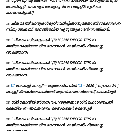
Open up ആകണോ? (Part -24) ✍ പ്രശാന്ത് വാസുദേവ് (മുൻ
on
ഡെപ്യൂട്ടി ഡയറക്ടർ കേരള ടൂറിസം വകുപ്പ് & ടൂറിസം
കൺസൾട്ടൻ്റ്).
ചില മടങ്ങിവരവുകൾ മുറിവേൽപ്പിക്കാനുള്ളതാണ്! (ലേഖനം) ✍️
on
സിജു ജേക്കബ്, ഓസ്‌ട്രേലിയ (എഴുത്തുകാരൻ/സഞ്ചാരി)
‘ ചില പൊടിക്കൈകൾ ‘ (3) HOME DECOR TIPS ✍
on
തയ്യാറാക്കിയത്: റീന നൈനാൻ, മാജിക്കൽ ഫ്ലേവേഴ്സ്,
വാകത്താനം
‘ ചില പൊടിക്കൈകൾ ‘ (3) HOME DECOR TIPS ✍
on
തയ്യാറാക്കിയത്: റീന നൈനാൻ, മാജിക്കൽ ഫ്ലേവേഴ്സ്,
വാകത്താനം
മലയാളി മനസ്സ് — ആരോഗ്യ വീഥി
– 2026 | ജൂലൈ 24 |
on
വെള്ളി ✍
തയ്യാറാക്കിയത്: ആസിഫ അഫ്രോസ്, ബാംഗ്ലൂർ
ശ്രീ കോവിൽ ദർശനം (94) ‘വഴുതക്കാട് ശ്രീ മഹാഗണപതി
on
ക്ഷേത്രം’ ✍ അവതരണം: സൈമശങ്കർ മൈസൂർ.
‘ ചില പൊടിക്കൈകൾ ‘ (3) HOME DECOR TIPS ✍
on
തയ്യാറാക്കിയത്: റീന നൈനാൻ, മാജിക്കൽ ഫ്ലേവേഴ്സ്,