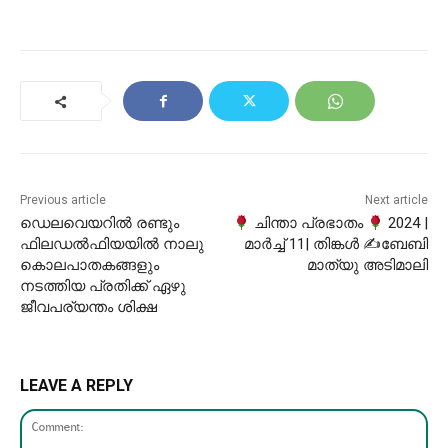
Previous article
Next article
ഡെലവെയറിൽ രണ്ടും
ചിന്താ പ്രഭാതം
2024 |
ഫിലഡൽഫിയയിൽ നാലു
മാർച്ച് 11| തിങ്കൾ ✍ബേബി
കൊലപാതകങ്ങളും
മാത്യു അടിമാലി
നടത്തിയ പ്രതിക്ക് ഏഴു
ജീവപര്യന്തം ശിക്ഷ
LEAVE A REPLY