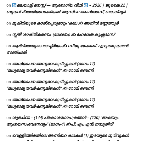
മലയാളി മനസ്സ് — ആരോഗ്യ വീഥി
– 2026 | ജൂലൈ 22 |
on
ബുധൻ ✍
തയ്യാറാക്കിയത്: ആസിഫ അഫ്രോസ്, ബാംഗ്ലൂർ
മുക്തിയുടെ കാൽപ്പെരുമാറ്റം (കഥ) ✍ അനിൽ മണ്ണത്തൂർ
on
സ്ത്രീ ശാക്തീകരണം. (ലേഖനം) ✍ ഹേമലത കൃഷ്ണദാസ്
on
ആർദ്രതയുടെ രാഷ്ട്രീയം ✍️ സിജു ജേക്കബ്, എഴുത്തുകാരൻ
on
സഞ്ചാരി
അധ്യാപന അനുഭവ കുറിപ്പുകൾ (ഭാഗം 11)
on
“മധുരാമൃതവർഷനൂലിഴകൾ” ✍ റോമി ബെന്നി
അധ്യാപന അനുഭവ കുറിപ്പുകൾ (ഭാഗം 11)
on
“മധുരാമൃതവർഷനൂലിഴകൾ” ✍ റോമി ബെന്നി
അധ്യാപന അനുഭവ കുറിപ്പുകൾ (ഭാഗം 11)
on
“മധുരാമൃതവർഷനൂലിഴകൾ” ✍ റോമി ബെന്നി
ശുഭചിന്ത – (144) പ്രകാശഗോപുരങ്ങൾ – (120) “ഭാഷയും
on
ആശയസംവേദനവും” (ഭാഗം-1) ✍പി.എം.എൻ.നമ്പൂതിരി
വെള്ളിത്തിരയിലെ അണിയറ കഥകൾ (1) ഇരയുടെ മുറിവുകൾ
on