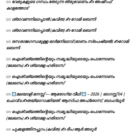
വേരുകളുടെ ഗന്ധം തേടുന്ന തിരുവോണം ✍ അഷ്റഫ്
on
കാളത്തോട്
ശ്രാവണനിലാപ്പാൽ (കവിത) ✍ റോമി ബെന്നി
on
ശ്രാവണനിലാപ്പാൽ (കവിത) ✍ റോമി ബെന്നി
on
രസരാജഗന്ധമുള്ള ഓർമനിലാവ് (ഓണം സ്‌പെഷ്യൽ) ✍റോമി
on
ബെന്നി
ഐശ്വര്യത്തിന്റെയും സമൃദ്ധിയുടെയും പൊന്നോണം
on
(ലേഖനം) ✍ ശ്യാമള ഹരിദാസ്
ഐശ്വര്യത്തിന്റെയും സമൃദ്ധിയുടെയും പൊന്നോണം
on
(ലേഖനം) ✍ ശ്യാമള ഹരിദാസ്
മലയാളി മനസ്സ് — ആരോഗ്യ വീഥി
– 2026 | ഓഗസ്റ്റ് 04 |
on
ചൊവ്വ ✍
തയ്യാറാക്കിയത്: ആസിഫ അഫ്രോസ്, ബാംഗ്ലൂർ
ഐശ്വര്യത്തിന്റെയും സമൃദ്ധിയുടെയും പൊന്നോണം
on
(ലേഖനം) ✍ ശ്യാമള ഹരിദാസ്
പൂക്കളത്തിനപ്പുറം (കവിത) ✍ ദീപ ആർ അടൂർ
on