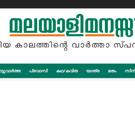
ട്ടുവാർത്ത
പ്രവാസി
കഥ/കവിത
യാത്ര
മതം
സിന