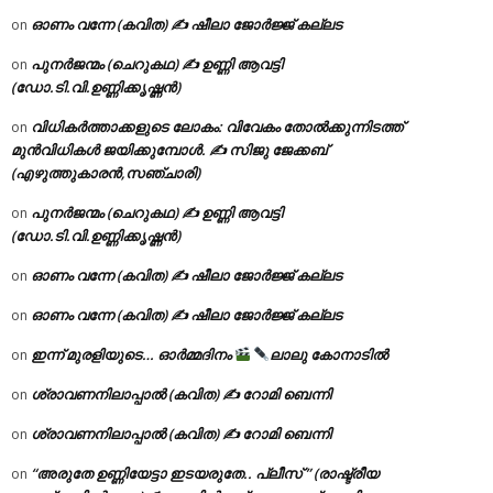
ഓണം വന്നേ (കവിത) ✍ ഷീലാ ജോർജ്ജ് കല്ലട
on
പുനർജന്മം (ചെറുകഥ) ✍ ഉണ്ണി ആവട്ടി
on
(ഡോ.ടി.വി.ഉണ്ണിക്കൃഷ്ണൻ)
വിധികർത്താക്കളുടെ ലോകം: വിവേകം തോൽക്കുന്നിടത്ത്
on
മുൻവിധികൾ ജയിക്കുമ്പോൾ. ✍️ സിജു ജേക്കബ്
(എഴുത്തുകാരൻ,സഞ്ചാരി)
പുനർജന്മം (ചെറുകഥ) ✍ ഉണ്ണി ആവട്ടി
on
(ഡോ.ടി.വി.ഉണ്ണിക്കൃഷ്ണൻ)
ഓണം വന്നേ (കവിത) ✍ ഷീലാ ജോർജ്ജ് കല്ലട
on
ഓണം വന്നേ (കവിത) ✍ ഷീലാ ജോർജ്ജ് കല്ലട
on
ഇന്ന് മുരളിയുടെ… ഓർമ്മദിനം
ലാലു കോനാടിൽ
on
ശ്രാവണനിലാപ്പാൽ (കവിത) ✍ റോമി ബെന്നി
on
ശ്രാവണനിലാപ്പാൽ (കവിത) ✍ റോമി ബെന്നി
on
“അരുതേ ഉണ്ണിയേട്ടാ ഇടയരുതേ.. പ്ലീസ് ” (രാഷ്ട്രീയ
on