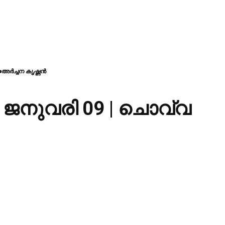
✍അർച്ചന കൃഷ്ണൻ
 | ജനുവരി 09 | ചൊവ്വ