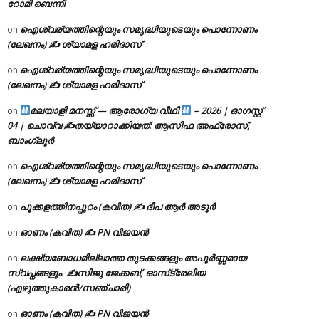
റോമി ബെന്നി
ഐശ്വര്യത്തിന്റെയും സമൃദ്ധിയുടെയും പൊന്നോണം
on
(ലേഖനം) ✍ ശ്യാമള ഹരിദാസ്
ഐശ്വര്യത്തിന്റെയും സമൃദ്ധിയുടെയും പൊന്നോണം
on
(ലേഖനം) ✍ ശ്യാമള ഹരിദാസ്
മലയാളി മനസ്സ് — ആരോഗ്യ വീഥി
– 2026 | ഓഗസ്റ്റ്
on
04 | ചൊവ്വ ✍
തയ്യാറാക്കിയത്: ആസിഫ അഫ്രോസ്,
ബാംഗ്ലൂർ
ഐശ്വര്യത്തിന്റെയും സമൃദ്ധിയുടെയും പൊന്നോണം
on
(ലേഖനം) ✍ ശ്യാമള ഹരിദാസ്
പൂക്കളത്തിനപ്പുറം (കവിത) ✍ ദീപ ആർ അടൂർ
on
ഓണം (കവിത) ✍ PN വിജയൻ
on
ലക്ഷ്യബോധമില്ലാത്ത തുടക്കങ്ങളും അപൂർണ്ണമായ
on
സ്വപ്നങ്ങളും. ✍️സിജു ജേക്കബ്, ഓസ്‌ട്രേലിയ
(എഴുത്തുകാരൻ/സഞ്ചാരി)
ഓണം (കവിത) ✍ PN വിജയൻ
on