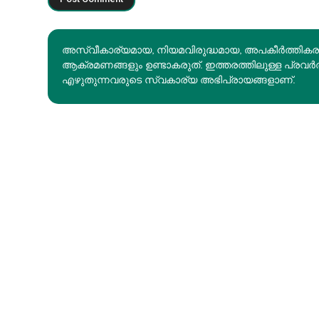
അസ്വീകാര്യമായ, നിയമവിരുദ്ധമായ, അപകീര്‍ത്തിക
ആക്രമണങ്ങളും ഉണ്ടാകരുത്. ഇത്തരത്തിലുള്ള പ്രവർ
എഴുതുന്നവരുടെ സ്വകാര്യ അഭിപ്രായങ്ങളാണ്.