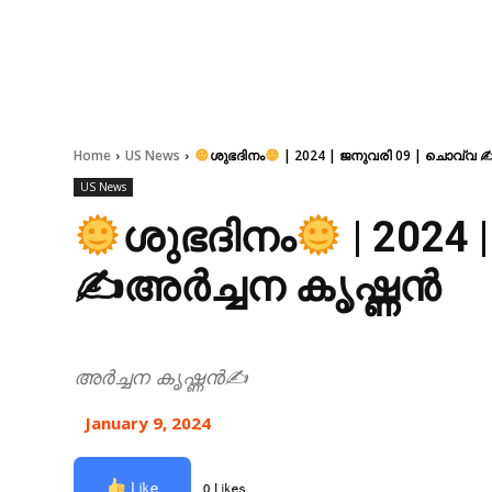
Home
US News
ശുഭദിനം
| 2024 | ജനുവരി 09 | ചൊവ്വ 
US News
ശുഭദിനം
| 2024
✍അർച്ചന കൃഷ്ണൻ
അർച്ചന കൃഷ്ണൻ✍
January 9, 2024
Like
0 Likes