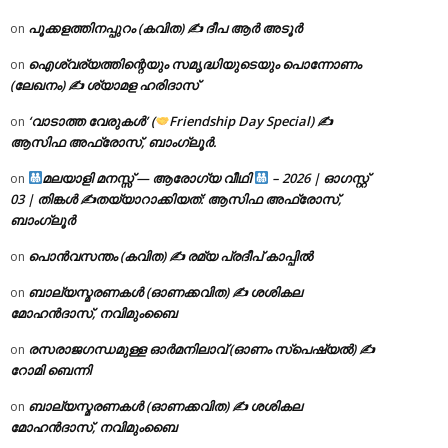
പൂക്കളത്തിനപ്പുറം (കവിത) ✍ ദീപ ആർ അടൂർ
on
ഐശ്വര്യത്തിന്റെയും സമൃദ്ധിയുടെയും പൊന്നോണം
on
(ലേഖനം) ✍ ശ്യാമള ഹരിദാസ്
‘വാടാത്ത വേരുകൾ’ (
Friendship Day Special) ✍
on
ആസിഫ അഫ്രോസ്, ബാംഗ്ലൂർ.
മലയാളി മനസ്സ് — ആരോഗ്യ വീഥി
– 2026 | ഓഗസ്റ്റ്
on
03 | തിങ്കൾ ✍
തയ്യാറാക്കിയത്: ആസിഫ അഫ്രോസ്,
ബാംഗ്ലൂർ
പൊൻവസന്തം (കവിത) ✍ രമ്യ പ്രദീപ് കാപ്പിൽ
on
ബാല്യസ്മരണകൾ (ഓണക്കവിത) ✍ ശശികല
on
മോഹൻദാസ്, നവിമുംബൈ
രസരാജഗന്ധമുള്ള ഓർമനിലാവ് (ഓണം സ്‌പെഷ്യൽ) ✍
on
റോമി ബെന്നി
ബാല്യസ്മരണകൾ (ഓണക്കവിത) ✍ ശശികല
on
മോഹൻദാസ്, നവിമുംബൈ