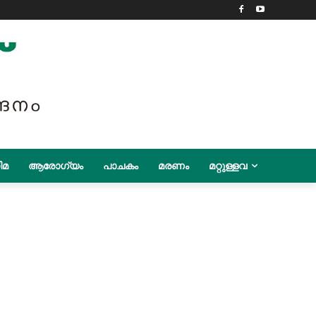
ിമ
ആരോഗ്യം
പാചകം
മരണം
മറ്റുള്ളവ