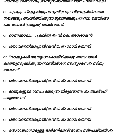
ഹാസ്യ വിമർശനം) ✍സുനിൽ വല്ലാത്തറ ഫ്ലോറിഡാ
പുഴയും പ്രകൃതിയും മനുഷ്യനും: വിവേകമില്ലാത്ത
on
നയങ്ങളും ആവർത്തിക്കുന്ന ദുരന്തങ്ങളും ✍ റവ. ജെയിംസ്
കെ. ജോൺ (ലബ്ബക്ക്, ടെക്സാസ്)
ഓണക്കാലം….. (കവിത) ✍ വി.കെ. അശോകൻ
on
ശ്രാവണനിലാപ്പാൽ (കവിത) ✍ റോമി ബെന്നി
on
“വാക്കുകൾ ആയുധമാകാതിരിക്കട്ടെ: ബന്ധങ്ങൾ
on
കാത്തുസൂക്ഷിക്കുന്ന നവവിമർശന സംസ്കാരം” ✍️ സിജു
ജേക്കബ്
ശ്രാവണനിലാപ്പാൽ (കവിത) ✍ റോമി ബെന്നി
on
വേരുകളുടെ ഗന്ധം തേടുന്ന തിരുവോണം ✍ അഷ്റഫ്
on
കാളത്തോട്
ശ്രാവണനിലാപ്പാൽ (കവിത) ✍ റോമി ബെന്നി
on
ശ്രാവണനിലാപ്പാൽ (കവിത) ✍ റോമി ബെന്നി
on
രസരാജഗന്ധമുള്ള ഓർമനിലാവ് (ഓണം സ്‌പെഷ്യൽ) ✍
on