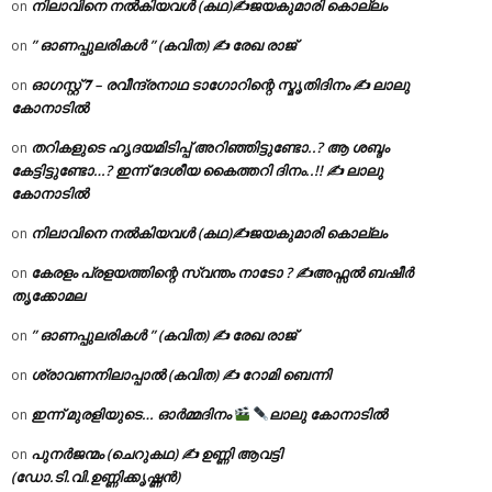
നിലാവിനെ നൽകിയവൾ (കഥ)✍ജയകുമാരി കൊല്ലം
on
” ഓണപ്പുലരികൾ ” (കവിത) ✍ രേഖ രാജ്
on
ഓഗസ്റ്റ് 𝟕 – രവീന്ദ്രനാഥ ടാഗോറിന്റെ സ്മൃതിദിനം ✍ ലാലു
on
കോനാടിൽ
തറികളുടെ ഹൃദയമിടിപ്പ് അറിഞ്ഞിട്ടുണ്ടോ..? ആ ശബ്ദം
on
കേട്ടിട്ടുണ്ടോ…? ഇന്ന് ദേശീയ കൈത്തറി ദിനം..!! ✍ ലാലു
കോനാടിൽ
നിലാവിനെ നൽകിയവൾ (കഥ)✍ജയകുമാരി കൊല്ലം
on
കേരളം പ്രളയത്തിന്റെ സ്വന്തം നാടോ ? ✍️അഫ്സൽ ബഷീർ
on
തൃക്കോമല
” ഓണപ്പുലരികൾ ” (കവിത) ✍ രേഖ രാജ്
on
ശ്രാവണനിലാപ്പാൽ (കവിത) ✍ റോമി ബെന്നി
on
ഇന്ന് മുരളിയുടെ… ഓർമ്മദിനം
ലാലു കോനാടിൽ
on
പുനർജന്മം (ചെറുകഥ) ✍ ഉണ്ണി ആവട്ടി
on
(ഡോ.ടി.വി.ഉണ്ണിക്കൃഷ്ണൻ)