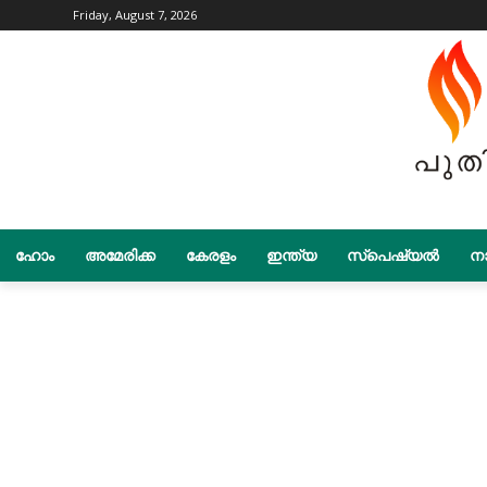
Friday, August 7, 2026
ഹോം
അമേരിക്ക
കേരളം
ഇന്ത്യ
സ്പെഷ്യൽ
നാ