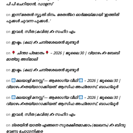
പി പി ചെറിയാൻ, ഡാളസ്
ഇന്ന് ഭരതൻ സ്മൃതി ദിനം. ഭരതൻ്റെ ഓർമ്മയ്ക്കായി ‘ഇത്തിരി
on
പൂക്കൾ ചുവന്ന പൂക്കൾ..’
ഇവൾ, സീത (കവിത) ✍ സഹീറ എം
on
ഇഷ്ടം. (കഥ) ✍ ചന്ദ്രശേഖരൻ മുണ്ടൂർ
on
ചിന്താ പ്രഭാതം
– 2026 | ജൂലൈ 30 | വ്യാഴം ✍
ബേബി
on
മാത്യു അടിമാലി
ഇഷ്ടം. (കഥ) ✍ ചന്ദ്രശേഖരൻ മുണ്ടൂർ
on
മലയാളി മനസ്സ് — ആരോഗ്യ വീഥി
– 2026 | ജൂലൈ 30 |
on
വ്യാഴം ✍
തയ്യാറാക്കിയത്: ആസിഫ അഫ്രോസ്, ബാംഗ്ലൂർ
മലയാളി മനസ്സ് — ആരോഗ്യ വീഥി
– 2026 | ജൂലൈ 30 |
on
വ്യാഴം ✍
തയ്യാറാക്കിയത്: ആസിഫ അഫ്രോസ്, ബാംഗ്ലൂർ
ഇവൾ, സീത (കവിത) ✍ സഹീറ എം
on
ട്രെയിൻ യാത്ര എങ്ങനെ സുരക്ഷിതമാക്കാം (ലേഖനം) ✍ ബിന്ദു
on
വേണു ചോറ്റാനിക്കര