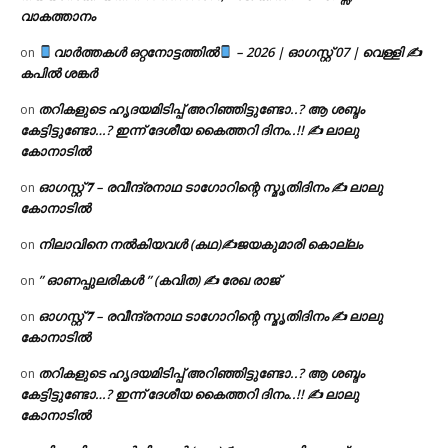
വാകത്താനം
വാർത്തകൾ ഒറ്റനോട്ടത്തിൽ
– 2026 | ഓഗസ്റ്റ് 07 | വെള്ളി ✍
on
കപിൽ ശങ്കർ
തറികളുടെ ഹൃദയമിടിപ്പ് അറിഞ്ഞിട്ടുണ്ടോ..? ആ ശബ്ദം
on
കേട്ടിട്ടുണ്ടോ…? ഇന്ന് ദേശീയ കൈത്തറി ദിനം..!! ✍ ലാലു
കോനാടിൽ
ഓഗസ്റ്റ് 𝟕 – രവീന്ദ്രനാഥ ടാഗോറിന്റെ സ്മൃതിദിനം ✍ ലാലു
on
കോനാടിൽ
നിലാവിനെ നൽകിയവൾ (കഥ)✍ജയകുമാരി കൊല്ലം
on
” ഓണപ്പുലരികൾ ” (കവിത) ✍ രേഖ രാജ്
on
ഓഗസ്റ്റ് 𝟕 – രവീന്ദ്രനാഥ ടാഗോറിന്റെ സ്മൃതിദിനം ✍ ലാലു
on
കോനാടിൽ
തറികളുടെ ഹൃദയമിടിപ്പ് അറിഞ്ഞിട്ടുണ്ടോ..? ആ ശബ്ദം
on
കേട്ടിട്ടുണ്ടോ…? ഇന്ന് ദേശീയ കൈത്തറി ദിനം..!! ✍ ലാലു
കോനാടിൽ