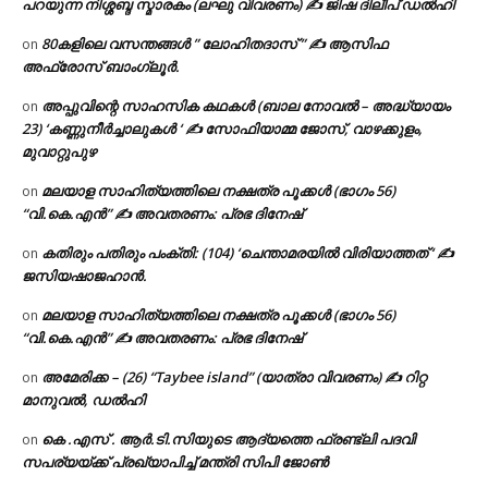
പറയുന്ന നിശ്ശബ്ദ സ്മാരകം (ലഘു വിവരണം) ✍ ജിഷ ദിലീപ് ഡൽഹി
80കളിലെ വസന്തങ്ങൾ ” ലോഹിതദാസ് ” ✍ ആസിഫ
on
അഫ്രോസ് ബാംഗ്ലൂർ.
അപ്പുവിന്റെ സാഹസിക കഥകൾ (ബാല നോവൽ – അദ്ധ്യായം
on
23) ‘കണ്ണുനീർച്ചാലുകൾ ‘ ✍ സോഫിയാമ്മ ജോസ്, വാഴക്കുളം,
മുവാറ്റുപുഴ
മലയാള സാഹിത്യത്തിലെ നക്ഷത്ര പൂക്കൾ (ഭാഗം 56)
on
“വി.കെ.എൻ” ✍ അവതരണം: പ്രഭ ദിനേഷ്
കതിരും പതിരും പംക്തി: (104) ‘ചെന്താമരയിൽ വിരിയാത്തത് ‘ ✍
on
ജസിയഷാജഹാൻ.
മലയാള സാഹിത്യത്തിലെ നക്ഷത്ര പൂക്കൾ (ഭാഗം 56)
on
“വി.കെ.എൻ” ✍ അവതരണം: പ്രഭ ദിനേഷ്
അമേരിക്ക – (26) “Taybee island” (യാത്രാ വിവരണം) ✍ റിറ്റ
on
മാനുവൽ, ഡൽഹി
കെ .എസ് . ആർ.ടി.സിയുടെ ആദ്യത്തെ ഫ്രണ്ട്ലി പദവി
on
സപര്യയ്ക്ക് പ്രഖ്യാപിച്ച് മന്ത്രി സിപി ജോൺ