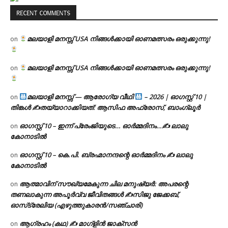
RECENT COMMENTS
മലയാളി മനസ്സ് USA നിങ്ങൾക്കായി ഓണമത്സരം ഒരുക്കുന്നു!
on
മലയാളി മനസ്സ് USA നിങ്ങൾക്കായി ഓണമത്സരം ഒരുക്കുന്നു!
on
മലയാളി മനസ്സ് — ആരോഗ്യ വീഥി
– 2026 | ഓഗസ്റ്റ് 10 |
on
തിങ്കൾ ✍
തയ്യാറാക്കിയത്: ആസിഫ അഫ്രോസ്, ബാംഗ്ലൂർ
ഓഗസ്റ്റ് 10 – ഇന്ന് പ്രേംജിയുടെ… ഓർമ്മദിനം…✍️ ലാലു
on
കോനാടിൽ
ഓഗസ്റ്റ് 10 – കെ.പി. ബ്രഹ്മാനന്ദന്റെ ഓർമ്മദിനം ✍️ ലാലു
on
കോനാടിൽ
ആത്മാവിന് സൗഖ്യമേകുന്ന ചില മനുഷ്യർ: അപരന്റെ
on
തണലാകുന്ന അപൂർവ്വ ജീവിതങ്ങൾ ✍️സിജു ജേക്കബ്,
ഓസ്‌ട്രേലിയ (എഴുത്തുകാരൻ/സഞ്ചാരി)
ആഗ്രഹം (കഥ) ✍ മാഗ്ളിൻ ജാക്സൻ
on