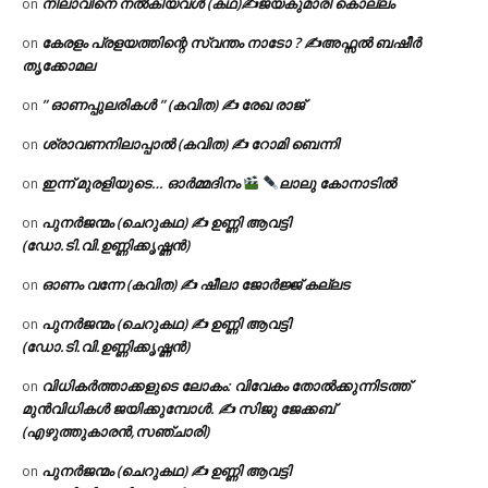
നിലാവിനെ നൽകിയവൾ (കഥ)✍ജയകുമാരി കൊല്ലം
on
കേരളം പ്രളയത്തിന്റെ സ്വന്തം നാടോ ? ✍️അഫ്സൽ ബഷീർ
on
തൃക്കോമല
” ഓണപ്പുലരികൾ ” (കവിത) ✍ രേഖ രാജ്
on
ശ്രാവണനിലാപ്പാൽ (കവിത) ✍ റോമി ബെന്നി
on
ഇന്ന് മുരളിയുടെ… ഓർമ്മദിനം
ലാലു കോനാടിൽ
on
പുനർജന്മം (ചെറുകഥ) ✍ ഉണ്ണി ആവട്ടി
on
(ഡോ.ടി.വി.ഉണ്ണിക്കൃഷ്ണൻ)
ഓണം വന്നേ (കവിത) ✍ ഷീലാ ജോർജ്ജ് കല്ലട
on
പുനർജന്മം (ചെറുകഥ) ✍ ഉണ്ണി ആവട്ടി
on
(ഡോ.ടി.വി.ഉണ്ണിക്കൃഷ്ണൻ)
വിധികർത്താക്കളുടെ ലോകം: വിവേകം തോൽക്കുന്നിടത്ത്
on
മുൻവിധികൾ ജയിക്കുമ്പോൾ. ✍️ സിജു ജേക്കബ്
(എഴുത്തുകാരൻ,സഞ്ചാരി)
പുനർജന്മം (ചെറുകഥ) ✍ ഉണ്ണി ആവട്ടി
on