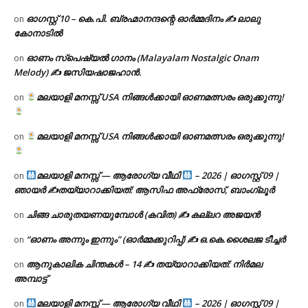
ഓഗസ്റ്റ് 10 – കെ.പി. ബ്രഹ്മാനന്ദന്റെ ഓർമ്മദിനം ✍️ ലാലു
on
കോനാടിൽ
ഓണം സ്പെഷ്യൽ ഗാനം (Malayalam Nostalgic Onam
on
Melody) ✍ ജസിയഷാജഹാൻ.
മലയാളി മനസ്സ് USA നിങ്ങൾക്കായി ഓണമത്സരം ഒരുക്കുന്നു!
on
മലയാളി മനസ്സ് USA നിങ്ങൾക്കായി ഓണമത്സരം ഒരുക്കുന്നു!
on
മലയാളി മനസ്സ് — ആരോഗ്യ വീഥി
– 2026 | ഓഗസ്റ്റ് 09 |
on
ഞായർ ✍
തയ്യാറാക്കിയത്: ആസിഫ അഫ്രോസ്, ബാംഗ്ലൂർ
ചിങ്ങ ചാരുതയണയുമ്പോൾ (കവിത) ✍ കല്ലറ അജയൻ
on
“ഓണം അന്നും ഇന്നും” (ഓർമ്മക്കുറിപ്പ്) ✍ ഒ.കെ.ശൈലജ ടീച്ചർ
on
ആനുകാലിക ചിന്തകൾ – 14 ✍ തയ്യാറാക്കിയത്: നിർമല
on
അമ്പാട്ട്
മലയാളി മനസ്സ് — ആരോഗ്യ വീഥി
– 2026 | ഓഗസ്റ്റ് 09 |
on