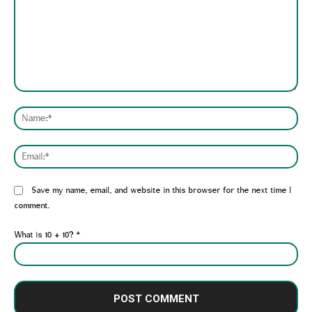
Comment:
Nam
Emai
Website:
Save my name, email, and website in this browser for the next time I
comment.
What is 10 + 10?
*