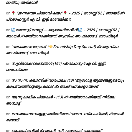
മാത്യു അടിമാലി
“ഇന്നത്തെ ചിന്താവിഷയം”
– 2026 | ഓഗസ്റ്റ് 02 | ഞായർ ✍
on
പ്രൊഫസ്സർ എ.വി. ഇട്ടി മാവേലിക്കര
മലയാളി മനസ്സ് — ആരോഗ്യ വീഥി
– 2026 | ഓഗസ്റ്റ് 02 |
on
ഞായർ ✍
തയ്യാറാക്കിയത്: ആസിഫ അഫ്രോസ്, ബാംഗ്ലൂർ
‘വാടാത്ത വേരുകൾ’ (
Friendship Day Special) ✍ ആസിഫ
on
അഫ്രോസ്, ബാംഗ്ലൂർ.
സുവിശേഷ വചനങ്ങൾ (164) പ്രൊഫസ്സർ എ.വി. ഇട്ടി,
on
മാവേലിക്കര
സ സ സ ക്ലാസിക് വാരഫലം: (13) ‘ആഗോള യുദ്ധങ്ങളുടെയും
on
കാപട്യത്തിന്റെയും കാലം’ ✍ അഷ്റഫ് കാളത്തോട്
ആനുകാലിക ചിന്തകൾ – (13) ✍ തയ്യാറാക്കിയത്: നിർമല
on
അമ്പാട്ട്
രസരാജഗന്ധമുള്ള ഓർമനിലാവ് (ഓണം സ്‌പെഷ്യൽ) ✍റോമി
on
ബെന്നി
ഒരുക്കം (കവിത) ✍ രജനി. സി. എഴക്കാട്, പാലക്കാട്
on