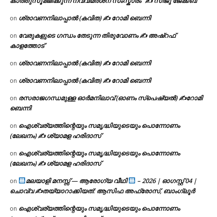
കാത്തുസൂക്ഷിക്കുന്ന നവവിമർശന സംസ്കാരം” ✍️ സിജു ജേക്കബ്
ശ്രാവണനിലാപ്പാൽ (കവിത) ✍ റോമി ബെന്നി
on
വേരുകളുടെ ഗന്ധം തേടുന്ന തിരുവോണം ✍ അഷ്റഫ്
on
കാളത്തോട്
ശ്രാവണനിലാപ്പാൽ (കവിത) ✍ റോമി ബെന്നി
on
ശ്രാവണനിലാപ്പാൽ (കവിത) ✍ റോമി ബെന്നി
on
രസരാജഗന്ധമുള്ള ഓർമനിലാവ് (ഓണം സ്‌പെഷ്യൽ) ✍റോമി
on
ബെന്നി
ഐശ്വര്യത്തിന്റെയും സമൃദ്ധിയുടെയും പൊന്നോണം
on
(ലേഖനം) ✍ ശ്യാമള ഹരിദാസ്
ഐശ്വര്യത്തിന്റെയും സമൃദ്ധിയുടെയും പൊന്നോണം
on
(ലേഖനം) ✍ ശ്യാമള ഹരിദാസ്
മലയാളി മനസ്സ് — ആരോഗ്യ വീഥി
– 2026 | ഓഗസ്റ്റ് 04 |
on
ചൊവ്വ ✍
തയ്യാറാക്കിയത്: ആസിഫ അഫ്രോസ്, ബാംഗ്ലൂർ
ഐശ്വര്യത്തിന്റെയും സമൃദ്ധിയുടെയും പൊന്നോണം
on