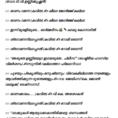
(ഡോ.ടി.വി.ഉണ്ണിക്കൃഷ്ണൻ)
ഓണം വന്നേ (കവിത) ✍ ഷീലാ ജോർജ്ജ് കല്ലട
on
ഓണം വന്നേ (കവിത) ✍ ഷീലാ ജോർജ്ജ് കല്ലട
on
ഇന്ന് മുരളിയുടെ… ഓർമ്മദിനം
ലാലു കോനാടിൽ
on
ശ്രാവണനിലാപ്പാൽ (കവിത) ✍ റോമി ബെന്നി
on
ശ്രാവണനിലാപ്പാൽ (കവിത) ✍ റോമി ബെന്നി
on
“അരുതേ ഉണ്ണിയേട്ടാ ഇടയരുതേ.. പ്ലീസ് ” (രാഷ്ട്രീയ ഹാസ്യ
on
വിമർശനം) ✍സുനിൽ വല്ലാത്തറ ഫ്ലോറിഡാ
പുഴയും പ്രകൃതിയും മനുഷ്യനും: വിവേകമില്ലാത്ത നയങ്ങളും
on
ആവർത്തിക്കുന്ന ദുരന്തങ്ങളും ✍ റവ. ജെയിംസ് കെ. ജോൺ
(ലബ്ബക്ക്, ടെക്സാസ്)
ഓണക്കാലം….. (കവിത) ✍ വി.കെ. അശോകൻ
on
ശ്രാവണനിലാപ്പാൽ (കവിത) ✍ റോമി ബെന്നി
on
“വാക്കുകൾ ആയുധമാകാതിരിക്കട്ടെ: ബന്ധങ്ങൾ
on