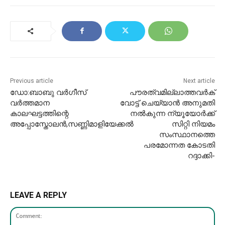
Previous article
Next article
ഡോ:ബാബു വർഗീസ്
പൗരത്വമില്ലാത്തവർക്
വർത്തമാന
വോട്ട് ചെയ്യാൻ അനുമതി
കാലഘട്ടത്തിന്റെ
നൽകുന്ന ന്യൂയോർക്ക്
അപ്പോസ്തോലൻ,സണ്ണിമാളിയേക്കൽ
സിറ്റി നിയമം
സംസ്ഥാനത്തെ
പരമോന്നത കോടതി
റദ്ദാക്കി-
LEAVE A REPLY