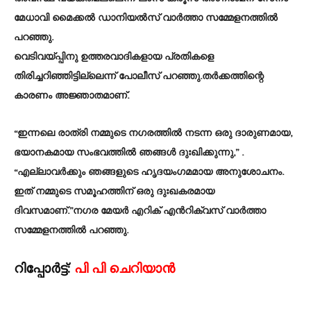
മേധാവി മൈക്കൽ ഡാനിയൽസ് വാർത്താ സമ്മേളനത്തിൽ
പറഞ്ഞു.
വെടിവയ്പ്പിനു ഉത്തരവാദികളായ പ്രതികളെ
തിരിച്ചറിഞ്ഞിട്ടില്ലെന്ന് പോലീസ് പറഞ്ഞു.തർക്കത്തിന്റെ
കാരണം അജ്ഞാതമാണ്.
“ഇന്നലെ രാത്രി നമ്മുടെ നഗരത്തിൽ നടന്ന ഒരു ദാരുണമായ,
ഭയാനകമായ സംഭവത്തിൽ ഞങ്ങൾ ദുഃഖിക്കുന്നു,” .
“എല്ലാവർക്കും ഞങ്ങളുടെ ഹൃദയംഗമമായ അനുശോചനം.
ഇത് നമ്മുടെ സമൂഹത്തിന് ഒരു ദുഃഖകരമായ
ദിവസമാണ്.”നഗര മേയർ എറിക് എൻറിക്വസ് വാർത്താ
സമ്മേളനത്തിൽ പറഞ്ഞു.
റിപ്പോർട്ട്:
പി പി ചെറിയാൻ