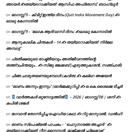
ഞായർ ✍
തയ്യാറാക്കിയത്: ആസിഫ അഫ്രോസ്, ബാംഗ്ലൂർ
ഓഗസ്റ്റ് 9 – ക്വിറ്റ് ഇന്ത്യ ദിനം (Quit India Movement Day) ✍
on
ലാലു കോനാടിൽ
ഓഗസ്റ്റ് 9 – ‘ലോക ആദിവാസി ദിനം’ ✍️ലാലു കോനാടിൽ
on
ആനുകാലിക ചിന്തകൾ – 14 ✍ തയ്യാറാക്കിയത്: നിർമല
on
അമ്പാട്ട്
പ്രതീക്ഷയുടെ രാഷ്ട്രീയവും അതിജീവനത്തിന്റെ
on
തത്ത്വചിന്തയും.. ✍️ സിജു ജേക്കബ് (എഴുത്തുകാരൻ, സഞ്ചാരി)
ചിങ്ങ ചാരുതയണയുമ്പോൾ (കവിത) ✍ കല്ലറ അജയൻ
on
“ഓണം അന്നും ഇന്നും” (ഓർമ്മക്കുറിപ്പ്) ✍ ഒ.കെ.ശൈലജ ടീച്ചർ
on
വാർത്തകൾ ഒറ്റനോട്ടത്തിൽ
– 2026 | ഓഗസ്റ്റ് 08 | ശനി ✍
on
കപിൽ ശങ്കർ
ഭഗവാൻ തോന്നിപ്പിച്ച ഐഡിയ (കഥ) ✍ റിറ്റ മാനുവൽ, ഡൽഹി
on
ഓണം സ്പെഷ്യൽ പാചകം – ‘ ചെറുനാരങ്ങ അച്ചാർ ‘ ✍
on
തയ്യാറാക്കിയത്: റീന നൈനാൻ, മാജിക്കൽ ഫ്ലേവേഴ്സ്,