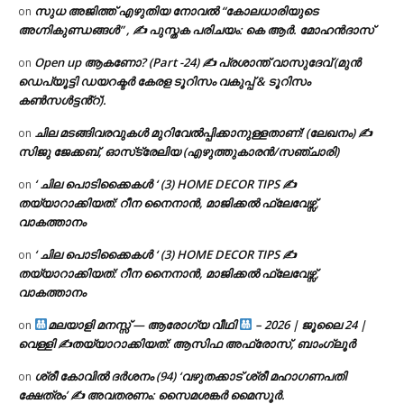
സുധ അജിത്ത് എഴുതിയ നോവൽ “കോലധാരിയുടെ
on
അഗ്നികുണ്ഡങ്ങള്‍” , ✍ പുസ്തക പരിചയം: കെ ആർ. മോഹൻദാസ്
Open up ആകണോ? (Part -24) ✍ പ്രശാന്ത് വാസുദേവ് (മുൻ
on
ഡെപ്യൂട്ടി ഡയറക്ടർ കേരള ടൂറിസം വകുപ്പ് & ടൂറിസം
കൺസൾട്ടൻ്റ്).
ചില മടങ്ങിവരവുകൾ മുറിവേൽപ്പിക്കാനുള്ളതാണ്! (ലേഖനം) ✍️
on
സിജു ജേക്കബ്, ഓസ്‌ട്രേലിയ (എഴുത്തുകാരൻ/സഞ്ചാരി)
‘ ചില പൊടിക്കൈകൾ ‘ (3) HOME DECOR TIPS ✍
on
തയ്യാറാക്കിയത്: റീന നൈനാൻ, മാജിക്കൽ ഫ്ലേവേഴ്സ്,
വാകത്താനം
‘ ചില പൊടിക്കൈകൾ ‘ (3) HOME DECOR TIPS ✍
on
തയ്യാറാക്കിയത്: റീന നൈനാൻ, മാജിക്കൽ ഫ്ലേവേഴ്സ്,
വാകത്താനം
മലയാളി മനസ്സ് — ആരോഗ്യ വീഥി
– 2026 | ജൂലൈ 24 |
on
വെള്ളി ✍
തയ്യാറാക്കിയത്: ആസിഫ അഫ്രോസ്, ബാംഗ്ലൂർ
ശ്രീ കോവിൽ ദർശനം (94) ‘വഴുതക്കാട് ശ്രീ മഹാഗണപതി
on
ക്ഷേത്രം’ ✍ അവതരണം: സൈമശങ്കർ മൈസൂർ.