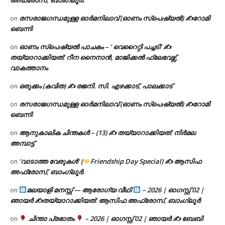
രസരാജഗന്ധമുള്ള ഓർമനിലാവ് (ഓണം സ്‌പെഷ്യൽ) ✍റോമി
on
ബെന്നി
ഓണം സ്പെഷ്യൽ പാചകം – ‘ വെറൈറ്റി പച്ചടി’ ✍
on
തയ്യാറാക്കിയത്: റീന നൈനാൻ, മാജിക്കൽ ഫ്ലേവേഴ്സ്,
വാകത്താനം
ഒരുക്കം (കവിത) ✍ രജനി. സി. എഴക്കാട്, പാലക്കാട്
on
രസരാജഗന്ധമുള്ള ഓർമനിലാവ് (ഓണം സ്‌പെഷ്യൽ) ✍റോമി
on
ബെന്നി
ആനുകാലിക ചിന്തകൾ – (13) ✍ തയ്യാറാക്കിയത്: നിർമല
on
അമ്പാട്ട്
‘വാടാത്ത വേരുകൾ’ (
Friendship Day Special) ✍ ആസിഫ
on
അഫ്രോസ്, ബാംഗ്ലൂർ.
മലയാളി മനസ്സ് — ആരോഗ്യ വീഥി
– 2026 | ഓഗസ്റ്റ് 02 |
on
ഞായർ ✍
തയ്യാറാക്കിയത്: ആസിഫ അഫ്രോസ്, ബാംഗ്ലൂർ
ചിന്താ പ്രഭാതം
– 2026 | ഓഗസ്റ്റ് 02 | ഞായർ ✍
ബേബി
on