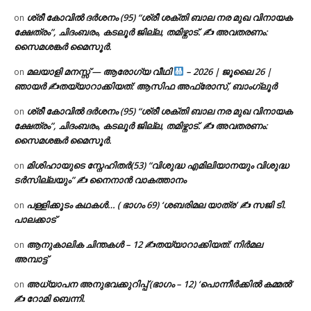
ശ്രീ കോവിൽ ദർശനം (95) “ശ്രീ ശക്തി ബാല നര മുഖ വിനായക
on
ക്ഷേത്രം”, ചിദംബരം, കടലൂർ ജില്ല, തമിഴ്നാട്. ✍ അവതരണം:
സൈമശങ്കർ മൈസൂർ.
മലയാളി മനസ്സ് — ആരോഗ്യ വീഥി
– 2026 | ജൂലൈ 26 |
on
ഞായർ ✍
തയ്യാറാക്കിയത്: ആസിഫ അഫ്രോസ്, ബാംഗ്ലൂർ
ശ്രീ കോവിൽ ദർശനം (95) “ശ്രീ ശക്തി ബാല നര മുഖ വിനായക
on
ക്ഷേത്രം”, ചിദംബരം, കടലൂർ ജില്ല, തമിഴ്നാട്. ✍ അവതരണം:
സൈമശങ്കർ മൈസൂർ.
മിശിഹായുടെ സ്നേഹിതർ(53) “വിശുദ്ധ എമിലിയാനയും വിശുദ്ധ
on
ടര്‍സില്ലയും” ✍ നൈനാൻ വാകത്താനം
പള്ളിക്കൂടം കഥകൾ… ( ഭാഗം 69) ‘ശബരിമല യാത്ര’ ✍ സജി ടി.
on
പാലക്കാട്
ആനുകാലിക ചിന്തകൾ – 12 ✍തയ്യാറാക്കിയത്: നിർമല
on
അമ്പാട്ട്
അധ്യാപന അനുഭവക്കുറിപ്പ് (ഭാഗം – 12) ‘പൊന്നീർക്കിൽ കമ്മൽ’
on
✍ റോമി ബെന്നി.