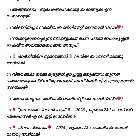
അതിജീവനം – ആപേക്ഷികം (കവിത) ✍ വേണുക്കുട്ടൻ
on
ചേരാവെള്ളി
‘കിണറിനപ്പുറം’ (കവിത) ✍ വർഗീസ് റ്റി നൈനാൻ (Dil Se
)
on
‘നിശബ്ദമാക്കപ്പെടുന്ന നിലവിളികൾ’ രചന: പ്രീതി രാധാകൃഷ്ണൻ.
on
✍ കവിത അവലോകനം: മായ അനൂപ്
കാർഗിൽദിന സ്മരണഞ്ജലി
(കവിത) ✍ ബേബി മാത്യു
on
അടിമാലി
വിജയമല്ല; നമ്മെ കൂടുതൽ ഉറപ്പുള്ള മനുഷ്യരാക്കുന്നത്
on
പരാജയങ്ങളാണ് ✍️സിജു ജേക്കബ്, ഓസ്‌ട്രേലിയ (എഴുത്തുകാരൻ/
സഞ്ചാരി)
‘കിണറിനപ്പുറം’ (കവിത) ✍ വർഗീസ് റ്റി നൈനാൻ (Dil Se
)
on
“ഇന്നത്തെ ചിന്താവിഷയം”
– 2026 | ജൂലൈ 28 | ചൊവ്വ ✍
on
പ്രൊഫസ്സർ എ.വി. ഇട്ടി മാവേലിക്കര
ചിന്താ പ്രഭാതം
– 2026 | ജൂലൈ 28 | ചൊവ്വ ✍
ബേബി
on
മാത്യു അടിമാലി