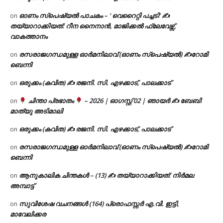
ഓണം സ്പെഷ്യൽ പാചകം – ‘ വെറൈറ്റി പച്ചടി’ ✍
on
തയ്യാറാക്കിയത്: റീന നൈനാൻ, മാജിക്കൽ ഫ്ലേവേഴ്സ്,
വാകത്താനം
രസരാജഗന്ധമുള്ള ഓർമനിലാവ് (ഓണം സ്‌പെഷ്യൽ) ✍റോമി
on
ബെന്നി
ഒരുക്കം (കവിത) ✍ രജനി. സി. എഴക്കാട്, പാലക്കാട്
on
ചിന്താ പ്രഭാതം
– 2026 | ഓഗസ്റ്റ് 02 | ഞായർ ✍
ബേബി
on
മാത്യു അടിമാലി
ഒരുക്കം (കവിത) ✍ രജനി. സി. എഴക്കാട്, പാലക്കാട്
on
രസരാജഗന്ധമുള്ള ഓർമനിലാവ് (ഓണം സ്‌പെഷ്യൽ) ✍റോമി
on
ബെന്നി
ആനുകാലിക ചിന്തകൾ – (13) ✍ തയ്യാറാക്കിയത്: നിർമല
on
അമ്പാട്ട്
സുവിശേഷ വചനങ്ങൾ (164) പ്രൊഫസ്സർ എ.വി. ഇട്ടി,
on
മാവേലിക്കര