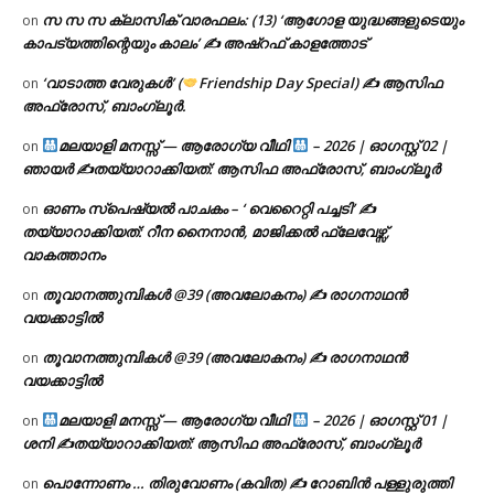
സ സ സ ക്ലാസിക് വാരഫലം: (13) ‘ആഗോള യുദ്ധങ്ങളുടെയും
on
കാപട്യത്തിന്റെയും കാലം’ ✍ അഷ്റഫ് കാളത്തോട്
‘വാടാത്ത വേരുകൾ’ (
Friendship Day Special) ✍ ആസിഫ
on
അഫ്രോസ്, ബാംഗ്ലൂർ.
മലയാളി മനസ്സ് — ആരോഗ്യ വീഥി
– 2026 | ഓഗസ്റ്റ് 02 |
on
ഞായർ ✍
തയ്യാറാക്കിയത്: ആസിഫ അഫ്രോസ്, ബാംഗ്ലൂർ
ഓണം സ്പെഷ്യൽ പാചകം – ‘ വെറൈറ്റി പച്ചടി’ ✍
on
തയ്യാറാക്കിയത്: റീന നൈനാൻ, മാജിക്കൽ ഫ്ലേവേഴ്സ്,
വാകത്താനം
തൂവാനത്തുമ്പികൾ @39 (അവലോകനം) ✍ രാഗനാഥൻ
on
വയക്കാട്ടിൽ
തൂവാനത്തുമ്പികൾ @39 (അവലോകനം) ✍ രാഗനാഥൻ
on
വയക്കാട്ടിൽ
മലയാളി മനസ്സ് — ആരോഗ്യ വീഥി
– 2026 | ഓഗസ്റ്റ് 01 |
on
ശനി ✍
തയ്യാറാക്കിയത്: ആസിഫ അഫ്രോസ്, ബാംഗ്ലൂർ
പൊന്നോണം … തിരുവോണം (കവിത) ✍ റോബിൻ പള്ളുരുത്തി
on