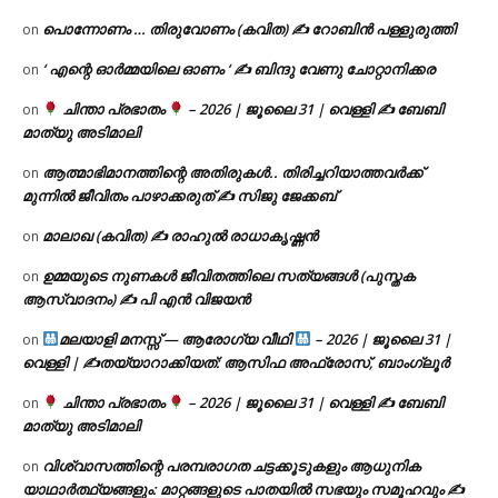
പൊന്നോണം … തിരുവോണം (കവിത) ✍ റോബിൻ പള്ളുരുത്തി
on
‘ എന്റെ ഓർമ്മയിലെ ഓണം ‘ ✍ ബിന്ദു വേണു ചോറ്റാനിക്കര
on
ചിന്താ പ്രഭാതം
– 2026 | ജൂലൈ 31 | വെള്ളി ✍
ബേബി
on
മാത്യു അടിമാലി
ആത്മാഭിമാനത്തിന്റെ അതിരുകൾ.. തിരിച്ചറിയാത്തവർക്ക്
on
മുന്നിൽ ജീവിതം പാഴാക്കരുത് ✍️ സിജു ജേക്കബ്
മാലാഖ (കവിത) ✍ രാഹുൽ രാധാകൃഷ്ണൻ
on
ഉമ്മയുടെ നുണകൾ ജീവിതത്തിലെ സത്യങ്ങൾ (പുസ്തക
on
ആസ്വാദനം) ✍ പി എൻ വിജയൻ
മലയാളി മനസ്സ് — ആരോഗ്യ വീഥി
– 2026 | ജൂലൈ 31 |
on
വെള്ളി | ✍
തയ്യാറാക്കിയത്: ആസിഫ അഫ്രോസ്, ബാംഗ്ലൂർ
ചിന്താ പ്രഭാതം
– 2026 | ജൂലൈ 31 | വെള്ളി ✍
ബേബി
on
മാത്യു അടിമാലി
വിശ്വാസത്തിന്റെ പരമ്പരാഗത ചട്ടക്കൂടുകളും ആധുനിക
on
യാഥാർത്ഥ്യങ്ങളും: മാറ്റങ്ങളുടെ പാതയിൽ സഭയും സമൂഹവും ✍