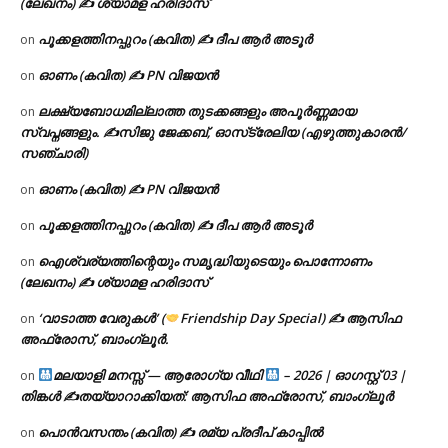
(ലേഖനം) ✍ ശ്യാമള ഹരിദാസ്
പൂക്കളത്തിനപ്പുറം (കവിത) ✍ ദീപ ആർ അടൂർ
on
ഓണം (കവിത) ✍ PN വിജയൻ
on
ലക്ഷ്യബോധമില്ലാത്ത തുടക്കങ്ങളും അപൂർണ്ണമായ
on
സ്വപ്നങ്ങളും. ✍️സിജു ജേക്കബ്, ഓസ്‌ട്രേലിയ (എഴുത്തുകാരൻ/
സഞ്ചാരി)
ഓണം (കവിത) ✍ PN വിജയൻ
on
പൂക്കളത്തിനപ്പുറം (കവിത) ✍ ദീപ ആർ അടൂർ
on
ഐശ്വര്യത്തിന്റെയും സമൃദ്ധിയുടെയും പൊന്നോണം
on
(ലേഖനം) ✍ ശ്യാമള ഹരിദാസ്
‘വാടാത്ത വേരുകൾ’ (
Friendship Day Special) ✍ ആസിഫ
on
അഫ്രോസ്, ബാംഗ്ലൂർ.
മലയാളി മനസ്സ് — ആരോഗ്യ വീഥി
– 2026 | ഓഗസ്റ്റ് 03 |
on
തിങ്കൾ ✍
തയ്യാറാക്കിയത്: ആസിഫ അഫ്രോസ്, ബാംഗ്ലൂർ
പൊൻവസന്തം (കവിത) ✍ രമ്യ പ്രദീപ് കാപ്പിൽ
on