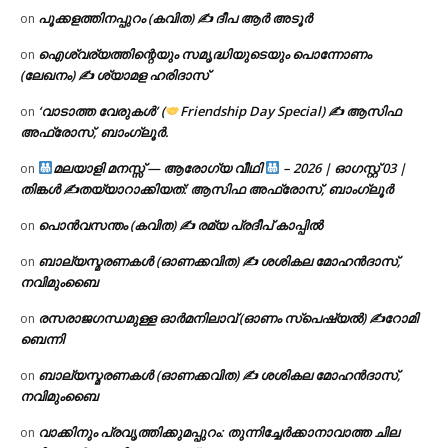
പൂക്കളത്തിനപ്പുറം (കവിത) ✍ ദീപ ആർ അടൂർ
on
ഐശ്വര്യത്തിന്റെയും സമൃദ്ധിയുടെയും പൊന്നോണം
on
(ലേഖനം) ✍ ശ്യാമള ഹരിദാസ്
‘വാടാത്ത വേരുകൾ’ (
Friendship Day Special) ✍ ആസിഫ
on
അഫ്രോസ്, ബാംഗ്ലൂർ.
മലയാളി മനസ്സ് — ആരോഗ്യ വീഥി
– 2026 | ഓഗസ്റ്റ് 03 |
on
തിങ്കൾ ✍
തയ്യാറാക്കിയത്: ആസിഫ അഫ്രോസ്, ബാംഗ്ലൂർ
പൊൻവസന്തം (കവിത) ✍ രമ്യ പ്രദീപ് കാപ്പിൽ
on
ബാല്യസ്മരണകൾ (ഓണക്കവിത) ✍ ശശികല മോഹൻദാസ്,
on
നവിമുംബൈ
രസരാജഗന്ധമുള്ള ഓർമനിലാവ് (ഓണം സ്‌പെഷ്യൽ) ✍റോമി
on
ബെന്നി
ബാല്യസ്മരണകൾ (ഓണക്കവിത) ✍ ശശികല മോഹൻദാസ്,
on
നവിമുംബൈ
വാക്കിനും പ്രവൃത്തിക്കുമപ്പുറം: തുന്നിച്ചേർക്കാനാവാത്ത ചില
on