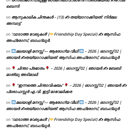
രസരാജഗന്ധമുള്ള ഓർമനിലാവ് (ഓണം സ്‌പെഷ്യൽ) ✍റോമി
on
ബെന്നി
ആനുകാലിക ചിന്തകൾ – (13) ✍ തയ്യാറാക്കിയത്: നിർമല
on
അമ്പാട്ട്
‘വാടാത്ത വേരുകൾ’ (
Friendship Day Special) ✍ ആസിഫ
on
അഫ്രോസ്, ബാംഗ്ലൂർ.
മലയാളി മനസ്സ് — ആരോഗ്യ വീഥി
– 2026 | ഓഗസ്റ്റ് 02 |
on
ഞായർ ✍
തയ്യാറാക്കിയത്: ആസിഫ അഫ്രോസ്, ബാംഗ്ലൂർ
ചിന്താ പ്രഭാതം
– 2026 | ഓഗസ്റ്റ് 02 | ഞായർ ✍
ബേബി
on
മാത്യു അടിമാലി
“ഇന്നത്തെ ചിന്താവിഷയം”
– 2026 | ഓഗസ്റ്റ് 02 | ഞായർ ✍
on
പ്രൊഫസ്സർ എ.വി. ഇട്ടി മാവേലിക്കര
മലയാളി മനസ്സ് — ആരോഗ്യ വീഥി
– 2026 | ഓഗസ്റ്റ് 02 |
on
ഞായർ ✍
തയ്യാറാക്കിയത്: ആസിഫ അഫ്രോസ്, ബാംഗ്ലൂർ
‘വാടാത്ത വേരുകൾ’ (
Friendship Day Special) ✍ ആസിഫ
on
അഫ്രോസ്, ബാംഗ്ലൂർ.