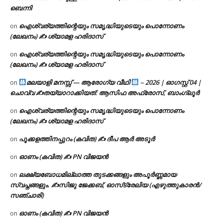
ബെന്നി
ഐശ്വര്യത്തിന്റെയും സമൃദ്ധിയുടെയും പൊന്നോണം
on
(ലേഖനം) ✍ ശ്യാമള ഹരിദാസ്
ഐശ്വര്യത്തിന്റെയും സമൃദ്ധിയുടെയും പൊന്നോണം
on
(ലേഖനം) ✍ ശ്യാമള ഹരിദാസ്
മലയാളി മനസ്സ് — ആരോഗ്യ വീഥി
– 2026 | ഓഗസ്റ്റ് 04 |
on
ചൊവ്വ ✍
തയ്യാറാക്കിയത്: ആസിഫ അഫ്രോസ്, ബാംഗ്ലൂർ
ഐശ്വര്യത്തിന്റെയും സമൃദ്ധിയുടെയും പൊന്നോണം
on
(ലേഖനം) ✍ ശ്യാമള ഹരിദാസ്
പൂക്കളത്തിനപ്പുറം (കവിത) ✍ ദീപ ആർ അടൂർ
on
ഓണം (കവിത) ✍ PN വിജയൻ
on
ലക്ഷ്യബോധമില്ലാത്ത തുടക്കങ്ങളും അപൂർണ്ണമായ
on
സ്വപ്നങ്ങളും. ✍️സിജു ജേക്കബ്, ഓസ്‌ട്രേലിയ (എഴുത്തുകാരൻ/
സഞ്ചാരി)
ഓണം (കവിത) ✍ PN വിജയൻ
on