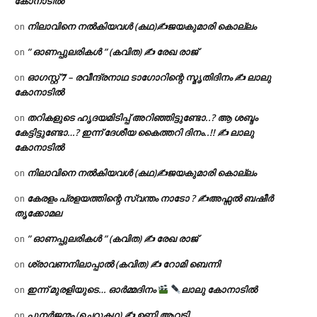
കോനാടിൽ
നിലാവിനെ നൽകിയവൾ (കഥ)✍ജയകുമാരി കൊല്ലം
on
” ഓണപ്പുലരികൾ ” (കവിത) ✍ രേഖ രാജ്
on
ഓഗസ്റ്റ് 𝟕 – രവീന്ദ്രനാഥ ടാഗോറിന്റെ സ്മൃതിദിനം ✍ ലാലു
on
കോനാടിൽ
തറികളുടെ ഹൃദയമിടിപ്പ് അറിഞ്ഞിട്ടുണ്ടോ..? ആ ശബ്ദം
on
കേട്ടിട്ടുണ്ടോ…? ഇന്ന് ദേശീയ കൈത്തറി ദിനം..!! ✍ ലാലു
കോനാടിൽ
നിലാവിനെ നൽകിയവൾ (കഥ)✍ജയകുമാരി കൊല്ലം
on
കേരളം പ്രളയത്തിന്റെ സ്വന്തം നാടോ ? ✍️അഫ്സൽ ബഷീർ
on
തൃക്കോമല
” ഓണപ്പുലരികൾ ” (കവിത) ✍ രേഖ രാജ്
on
ശ്രാവണനിലാപ്പാൽ (കവിത) ✍ റോമി ബെന്നി
on
ഇന്ന് മുരളിയുടെ… ഓർമ്മദിനം
ലാലു കോനാടിൽ
on
പുനർജന്മം (ചെറുകഥ) ✍ ഉണ്ണി ആവട്ടി
on