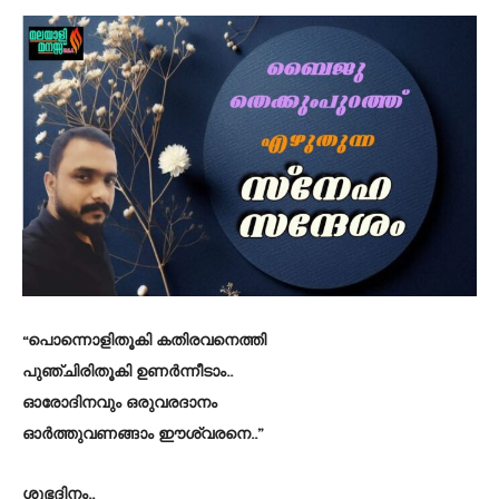
“പൊന്നൊളിതൂകി കതിരവനെത്തി
പുഞ്ചിരിതൂകി ഉണർന്നീടാം..
ഓരോദിനവും ഒരുവരദാനം
ഓർത്തുവണങ്ങാം ഈശ്വരനെ..”
ശുഭദിനം..