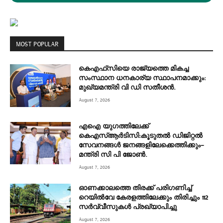
MOST POPULAR
കെഎഫ്‌സിയെ രാജ്യത്തെ മികച്ച
സംസ്ഥാന ധനകാര്യ സ്ഥാപനമാക്കും:
മുഖ്യമന്ത്രി വി ഡി സതീശൻ.
August 7, 2026
എഐ യുഗത്തിലേക്ക്
കെഎസ്ആർടിസി:കൂടുതൽ ഡിജിറ്റൽ
സേവനങ്ങൾ ജനങ്ങളിലേക്കെത്തിക്കും–
മന്ത്രി സി പി ജോൺ.
August 7, 2026
ഓണക്കാലത്തെ തിരക്ക് പരിഗണിച്ച്
റെയിൽവേ കേരളത്തിലേക്കും തിരിച്ചും 112
സർവ്വീസുകൾ പ്രഖ്യാപിച്ചു
August 7, 2026