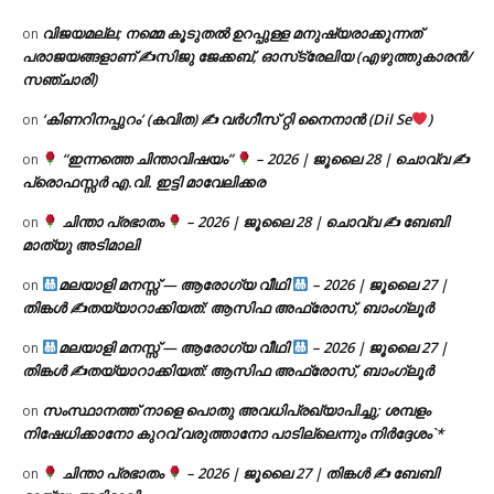
വിജയമല്ല; നമ്മെ കൂടുതൽ ഉറപ്പുള്ള മനുഷ്യരാക്കുന്നത്
on
പരാജയങ്ങളാണ് ✍️സിജു ജേക്കബ്, ഓസ്‌ട്രേലിയ (എഴുത്തുകാരൻ/
സഞ്ചാരി)
‘കിണറിനപ്പുറം’ (കവിത) ✍ വർഗീസ് റ്റി നൈനാൻ (Dil Se
)
on
“ഇന്നത്തെ ചിന്താവിഷയം”
– 2026 | ജൂലൈ 28 | ചൊവ്വ ✍
on
പ്രൊഫസ്സർ എ.വി. ഇട്ടി മാവേലിക്കര
ചിന്താ പ്രഭാതം
– 2026 | ജൂലൈ 28 | ചൊവ്വ ✍
ബേബി
on
മാത്യു അടിമാലി
മലയാളി മനസ്സ് — ആരോഗ്യ വീഥി
– 2026 | ജൂലൈ 27 |
on
തിങ്കൾ ✍
തയ്യാറാക്കിയത്: ആസിഫ അഫ്രോസ്, ബാംഗ്ലൂർ
മലയാളി മനസ്സ് — ആരോഗ്യ വീഥി
– 2026 | ജൂലൈ 27 |
on
തിങ്കൾ ✍
തയ്യാറാക്കിയത്: ആസിഫ അഫ്രോസ്, ബാംഗ്ലൂർ
സംസ്ഥാനത്ത് നാളെ പൊതു അവധിപ്രഖ്യാപിച്ചു; ശമ്പളം
on
നിഷേധിക്കാനോ കുറവ് വരുത്താനോ പാടില്ലെന്നും നിർദ്ദേശം`*
ചിന്താ പ്രഭാതം
– 2026 | ജൂലൈ 27 | തിങ്കൾ ✍
ബേബി
on