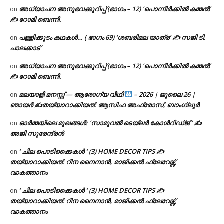
അധ്യാപന അനുഭവക്കുറിപ്പ് (ഭാഗം – 12) ‘പൊന്നീർക്കിൽ കമ്മൽ’
on
✍ റോമി ബെന്നി.
പള്ളിക്കൂടം കഥകൾ… ( ഭാഗം 69) ‘ശബരിമല യാത്ര’ ✍ സജി ടി.
on
പാലക്കാട്
അധ്യാപന അനുഭവക്കുറിപ്പ് (ഭാഗം – 12) ‘പൊന്നീർക്കിൽ കമ്മൽ’
on
✍ റോമി ബെന്നി.
മലയാളി മനസ്സ് — ആരോഗ്യ വീഥി
– 2026 | ജൂലൈ 26 |
on
ഞായർ ✍
തയ്യാറാക്കിയത്: ആസിഫ അഫ്രോസ്, ബാംഗ്ലൂർ
ഓർമ്മയിലെ മുഖങ്ങൾ: ‘സാമുവൽ ടെയ്ലർ കോൾറിഡ്ജ് ‘ ✍
on
അജി സുരേന്ദ്രൻ
‘ ചില പൊടിക്കൈകൾ ‘ (3) HOME DECOR TIPS ✍
on
തയ്യാറാക്കിയത്: റീന നൈനാൻ, മാജിക്കൽ ഫ്ലേവേഴ്സ്,
വാകത്താനം
‘ ചില പൊടിക്കൈകൾ ‘ (3) HOME DECOR TIPS ✍
on
തയ്യാറാക്കിയത്: റീന നൈനാൻ, മാജിക്കൽ ഫ്ലേവേഴ്സ്,
വാകത്താനം