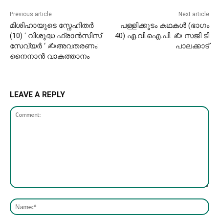
Previous article
Next article
മിശിഹായുടെ സ്നേഹിതർ
പള്ളിക്കൂടം കഥകൾ (ഭാഗം
(10) ‘ വിശുദ്ധ ഫ്രാന്‍സിസ്‌
40) എ.വി.ഐ.പി. ✍ സജി ടി
സേവ്യര്‍ ‘ ✍അവതരണം:
പാലക്കാട്
നൈനാൻ വാകത്താനം
LEAVE A REPLY
Comment:
Nam