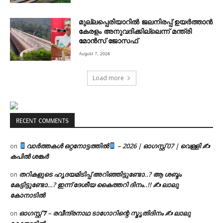
മുല്ലപ്പെരിയാറിൽ ജലനിരപ്പ് ഉയർത്താൻ
കേരളം അനുവദിക്കില്ലെന്ന് മന്ത്രി
മോൻസ് ജോസഫ്
August 7, 2026
Load more
RECENT COMMENTS
വാർത്തകൾ ഒറ്റനോട്ടത്തിൽ
– 2026 | ഓഗസ്റ്റ് 07 | വെള്ളി ✍
on
കപിൽ ശങ്കർ
തറികളുടെ ഹൃദയമിടിപ്പ് അറിഞ്ഞിട്ടുണ്ടോ..? ആ ശബ്ദം
on
കേട്ടിട്ടുണ്ടോ…? ഇന്ന് ദേശീയ കൈത്തറി ദിനം..!! ✍ ലാലു
കോനാടിൽ
ഓഗസ്റ്റ് 𝟕 – രവീന്ദ്രനാഥ ടാഗോറിന്റെ സ്മൃതിദിനം ✍ ലാലു
on