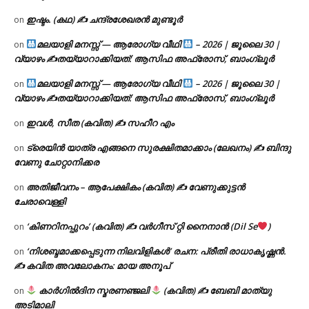
ഇഷ്ടം. (കഥ) ✍ ചന്ദ്രശേഖരൻ മുണ്ടൂർ
on
മലയാളി മനസ്സ് — ആരോഗ്യ വീഥി
– 2026 | ജൂലൈ 30 |
on
വ്യാഴം ✍
തയ്യാറാക്കിയത്: ആസിഫ അഫ്രോസ്, ബാംഗ്ലൂർ
മലയാളി മനസ്സ് — ആരോഗ്യ വീഥി
– 2026 | ജൂലൈ 30 |
on
വ്യാഴം ✍
തയ്യാറാക്കിയത്: ആസിഫ അഫ്രോസ്, ബാംഗ്ലൂർ
ഇവൾ, സീത (കവിത) ✍ സഹീറ എം
on
ട്രെയിൻ യാത്ര എങ്ങനെ സുരക്ഷിതമാക്കാം (ലേഖനം) ✍ ബിന്ദു
on
വേണു ചോറ്റാനിക്കര
അതിജീവനം – ആപേക്ഷികം (കവിത) ✍ വേണുക്കുട്ടൻ
on
ചേരാവെള്ളി
‘കിണറിനപ്പുറം’ (കവിത) ✍ വർഗീസ് റ്റി നൈനാൻ (Dil Se
)
on
‘നിശബ്ദമാക്കപ്പെടുന്ന നിലവിളികൾ’ രചന: പ്രീതി രാധാകൃഷ്ണൻ.
on
✍ കവിത അവലോകനം: മായ അനൂപ്
കാർഗിൽദിന സ്മരണഞ്ജലി
(കവിത) ✍ ബേബി മാത്യു
on
അടിമാലി