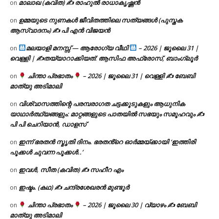
മാലാഖ (കവിത) ✍ രാഹുൽ രാധാകൃഷ്ണൻ
on
ഉമ്മയുടെ നുണകൾ ജീവിതത്തിലെ സത്യങ്ങൾ (പുസ്തക
on
ആസ്വാദനം) ✍ പി എൻ വിജയൻ
മലയാളി മനസ്സ് — ആരോഗ്യ വീഥി
– 2026 | ജൂലൈ 31 |
on
വെള്ളി | ✍
തയ്യാറാക്കിയത്: ആസിഫ അഫ്രോസ്, ബാംഗ്ലൂർ
ചിന്താ പ്രഭാതം
– 2026 | ജൂലൈ 31 | വെള്ളി ✍
ബേബി
on
മാത്യു അടിമാലി
വിശ്വാസത്തിന്റെ പരമ്പരാഗത ചട്ടക്കൂടുകളും ആധുനിക
on
യാഥാർത്ഥ്യങ്ങളും: മാറ്റങ്ങളുടെ പാതയിൽ സഭയും സമൂഹവും ✍
പി പി ചെറിയാൻ, ഡാളസ്
ഇന്ന് ഭരതൻ സ്മൃതി ദിനം. ഭരതൻ്റെ ഓർമ്മയ്ക്കായി ‘ഇത്തിരി
on
പൂക്കൾ ചുവന്ന പൂക്കൾ..’
ഇവൾ, സീത (കവിത) ✍ സഹീറ എം
on
ഇഷ്ടം. (കഥ) ✍ ചന്ദ്രശേഖരൻ മുണ്ടൂർ
on
ചിന്താ പ്രഭാതം
– 2026 | ജൂലൈ 30 | വ്യാഴം ✍
ബേബി
on
മാത്യു അടിമാലി