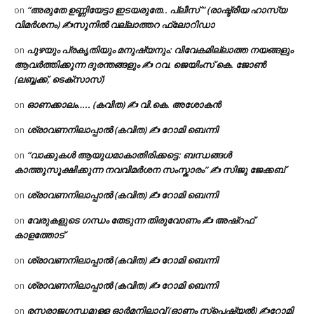
“അരുതേ ഉണ്ണിയേട്ടാ ഇടയരുതേ.. പ്ലീസ് ” (രാഷ്ട്രീയ ഹാസ്യ
on
വിമർശനം) ✍സുനിൽ വല്ലാത്തറ ഫ്ലോറിഡാ
പുഴയും പ്രകൃതിയും മനുഷ്യനും: വിവേകമില്ലാത്ത നയങ്ങളും
on
ആവർത്തിക്കുന്ന ദുരന്തങ്ങളും ✍ റവ. ജെയിംസ് കെ. ജോൺ
(ലബ്ബക്ക്, ടെക്സാസ്)
ഓണക്കാലം….. (കവിത) ✍ വി.കെ. അശോകൻ
on
ശ്രാവണനിലാപ്പാൽ (കവിത) ✍ റോമി ബെന്നി
on
“വാക്കുകൾ ആയുധമാകാതിരിക്കട്ടെ: ബന്ധങ്ങൾ
on
കാത്തുസൂക്ഷിക്കുന്ന നവവിമർശന സംസ്കാരം” ✍️ സിജു ജേക്കബ്
ശ്രാവണനിലാപ്പാൽ (കവിത) ✍ റോമി ബെന്നി
on
വേരുകളുടെ ഗന്ധം തേടുന്ന തിരുവോണം ✍ അഷ്റഫ്
on
കാളത്തോട്
ശ്രാവണനിലാപ്പാൽ (കവിത) ✍ റോമി ബെന്നി
on
ശ്രാവണനിലാപ്പാൽ (കവിത) ✍ റോമി ബെന്നി
on
രസരാജഗന്ധമുള്ള ഓർമനിലാവ് (ഓണം സ്‌പെഷ്യൽ) ✍റോമി
on