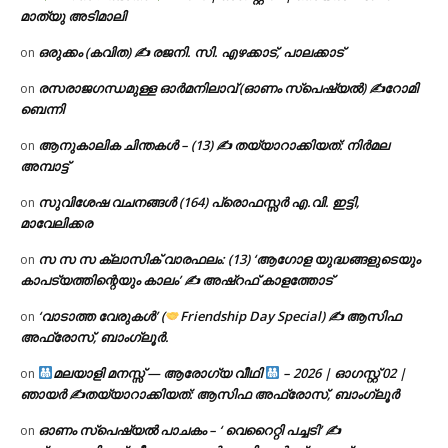
മാത്യു അടിമാലി
ഒരുക്കം (കവിത) ✍ രജനി. സി. എഴക്കാട്, പാലക്കാട്
on
രസരാജഗന്ധമുള്ള ഓർമനിലാവ് (ഓണം സ്‌പെഷ്യൽ) ✍റോമി
on
ബെന്നി
ആനുകാലിക ചിന്തകൾ – (13) ✍ തയ്യാറാക്കിയത്: നിർമല
on
അമ്പാട്ട്
സുവിശേഷ വചനങ്ങൾ (164) പ്രൊഫസ്സർ എ.വി. ഇട്ടി,
on
മാവേലിക്കര
സ സ സ ക്ലാസിക് വാരഫലം: (13) ‘ആഗോള യുദ്ധങ്ങളുടെയും
on
കാപട്യത്തിന്റെയും കാലം’ ✍ അഷ്റഫ് കാളത്തോട്
‘വാടാത്ത വേരുകൾ’ (
Friendship Day Special) ✍ ആസിഫ
on
അഫ്രോസ്, ബാംഗ്ലൂർ.
മലയാളി മനസ്സ് — ആരോഗ്യ വീഥി
– 2026 | ഓഗസ്റ്റ് 02 |
on
ഞായർ ✍
തയ്യാറാക്കിയത്: ആസിഫ അഫ്രോസ്, ബാംഗ്ലൂർ
ഓണം സ്പെഷ്യൽ പാചകം – ‘ വെറൈറ്റി പച്ചടി’ ✍
on