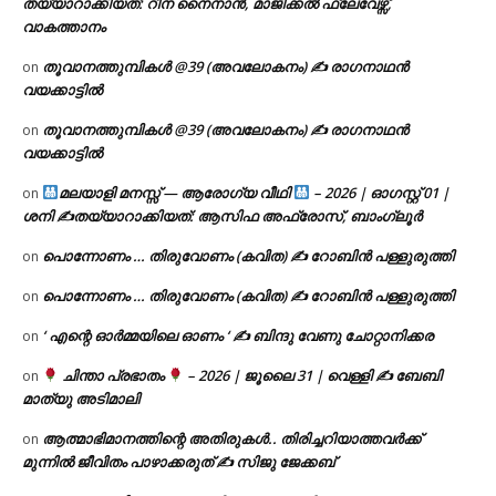
തയ്യാറാക്കിയത്: റീന നൈനാൻ, മാജിക്കൽ ഫ്ലേവേഴ്സ്,
വാകത്താനം
തൂവാനത്തുമ്പികൾ @39 (അവലോകനം) ✍ രാഗനാഥൻ
on
വയക്കാട്ടിൽ
തൂവാനത്തുമ്പികൾ @39 (അവലോകനം) ✍ രാഗനാഥൻ
on
വയക്കാട്ടിൽ
മലയാളി മനസ്സ് — ആരോഗ്യ വീഥി
– 2026 | ഓഗസ്റ്റ് 01 |
on
ശനി ✍
തയ്യാറാക്കിയത്: ആസിഫ അഫ്രോസ്, ബാംഗ്ലൂർ
പൊന്നോണം … തിരുവോണം (കവിത) ✍ റോബിൻ പള്ളുരുത്തി
on
പൊന്നോണം … തിരുവോണം (കവിത) ✍ റോബിൻ പള്ളുരുത്തി
on
‘ എന്റെ ഓർമ്മയിലെ ഓണം ‘ ✍ ബിന്ദു വേണു ചോറ്റാനിക്കര
on
ചിന്താ പ്രഭാതം
– 2026 | ജൂലൈ 31 | വെള്ളി ✍
ബേബി
on
മാത്യു അടിമാലി
ആത്മാഭിമാനത്തിന്റെ അതിരുകൾ.. തിരിച്ചറിയാത്തവർക്ക്
on
മുന്നിൽ ജീവിതം പാഴാക്കരുത് ✍️ സിജു ജേക്കബ്