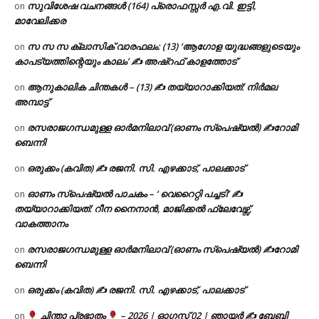
സുവിശേഷ വചനങ്ങൾ (164) പ്രൊഫസ്സർ എ.വി. ഇട്ടി,
on
മാവേലിക്കര
സ സ സ ക്ലാസിക് വാരഫലം: (13) ‘ആഗോള യുദ്ധങ്ങളുടെയും
on
കാപട്യത്തിന്റെയും കാലം’ ✍ അഷ്റഫ് കാളത്തോട്
ആനുകാലിക ചിന്തകൾ – (13) ✍ തയ്യാറാക്കിയത്: നിർമല
on
അമ്പാട്ട്
രസരാജഗന്ധമുള്ള ഓർമനിലാവ് (ഓണം സ്‌പെഷ്യൽ) ✍റോമി
on
ബെന്നി
ഒരുക്കം (കവിത) ✍ രജനി. സി. എഴക്കാട്, പാലക്കാട്
on
ഓണം സ്പെഷ്യൽ പാചകം – ‘ വെറൈറ്റി പച്ചടി’ ✍
on
തയ്യാറാക്കിയത്: റീന നൈനാൻ, മാജിക്കൽ ഫ്ലേവേഴ്സ്,
വാകത്താനം
രസരാജഗന്ധമുള്ള ഓർമനിലാവ് (ഓണം സ്‌പെഷ്യൽ) ✍റോമി
on
ബെന്നി
ഒരുക്കം (കവിത) ✍ രജനി. സി. എഴക്കാട്, പാലക്കാട്
on
ചിന്താ പ്രഭാതം
– 2026 | ഓഗസ്റ്റ് 02 | ഞായർ ✍
ബേബി
on