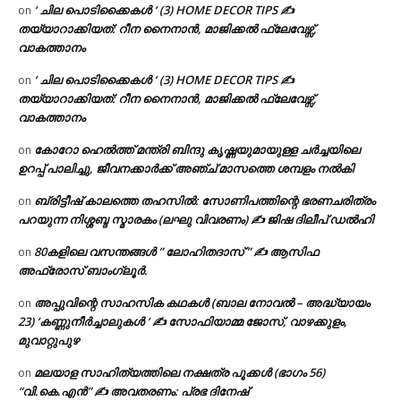
‘ ചില പൊടിക്കൈകൾ ‘ (3) HOME DECOR TIPS ✍
on
തയ്യാറാക്കിയത്: റീന നൈനാൻ, മാജിക്കൽ ഫ്ലേവേഴ്സ്,
വാകത്താനം
‘ ചില പൊടിക്കൈകൾ ‘ (3) HOME DECOR TIPS ✍
on
തയ്യാറാക്കിയത്: റീന നൈനാൻ, മാജിക്കൽ ഫ്ലേവേഴ്സ്,
വാകത്താനം
കോറോ ഹെൽത്ത് മന്ത്രി ബിന്ദു കൃഷ്ണയുമായുള്ള ചർച്ചയിലെ
on
ഉറപ്പ് പാലിച്ചു, ജീവനക്കാർക്ക് അഞ്ച് മാസത്തെ ശമ്പളം നൽകി
ബ്രിട്ടീഷ് കാലത്തെ തഹസിൽ: സോണിപത്തിന്റെ ഭരണചരിത്രം
on
പറയുന്ന നിശ്ശബ്ദ സ്മാരകം (ലഘു വിവരണം) ✍ ജിഷ ദിലീപ് ഡൽഹി
80കളിലെ വസന്തങ്ങൾ ” ലോഹിതദാസ് ” ✍ ആസിഫ
on
അഫ്രോസ് ബാംഗ്ലൂർ.
അപ്പുവിന്റെ സാഹസിക കഥകൾ (ബാല നോവൽ – അദ്ധ്യായം
on
23) ‘കണ്ണുനീർച്ചാലുകൾ ‘ ✍ സോഫിയാമ്മ ജോസ്, വാഴക്കുളം,
മുവാറ്റുപുഴ
മലയാള സാഹിത്യത്തിലെ നക്ഷത്ര പൂക്കൾ (ഭാഗം 56)
on
“വി.കെ.എൻ” ✍ അവതരണം: പ്രഭ ദിനേഷ്