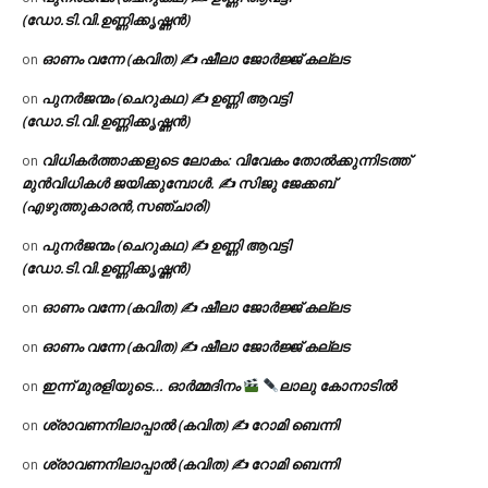
(ഡോ.ടി.വി.ഉണ്ണിക്കൃഷ്ണൻ)
ഓണം വന്നേ (കവിത) ✍ ഷീലാ ജോർജ്ജ് കല്ലട
on
പുനർജന്മം (ചെറുകഥ) ✍ ഉണ്ണി ആവട്ടി
on
(ഡോ.ടി.വി.ഉണ്ണിക്കൃഷ്ണൻ)
വിധികർത്താക്കളുടെ ലോകം: വിവേകം തോൽക്കുന്നിടത്ത്
on
മുൻവിധികൾ ജയിക്കുമ്പോൾ. ✍️ സിജു ജേക്കബ്
(എഴുത്തുകാരൻ,സഞ്ചാരി)
പുനർജന്മം (ചെറുകഥ) ✍ ഉണ്ണി ആവട്ടി
on
(ഡോ.ടി.വി.ഉണ്ണിക്കൃഷ്ണൻ)
ഓണം വന്നേ (കവിത) ✍ ഷീലാ ജോർജ്ജ് കല്ലട
on
ഓണം വന്നേ (കവിത) ✍ ഷീലാ ജോർജ്ജ് കല്ലട
on
ഇന്ന് മുരളിയുടെ… ഓർമ്മദിനം
ലാലു കോനാടിൽ
on
ശ്രാവണനിലാപ്പാൽ (കവിത) ✍ റോമി ബെന്നി
on
ശ്രാവണനിലാപ്പാൽ (കവിത) ✍ റോമി ബെന്നി
on