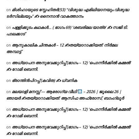
മിശിഹായുടെ സ്നേഹിതർ(53) “വിശുദ്ധ എമിലിയാനയും വിശുദ്ധ
on
ടര്‍സില്ലയും” ✍ നൈനാൻ വാകത്താനം
പള്ളിക്കൂടം കഥകൾ… ( ഭാഗം 69) ‘ശബരിമല യാത്ര’ ✍ സജി ടി.
on
പാലക്കാട്
ആനുകാലിക ചിന്തകൾ – 12 ✍തയ്യാറാക്കിയത്: നിർമല
on
അമ്പാട്ട്
അധ്യാപന അനുഭവക്കുറിപ്പ് (ഭാഗം – 12) ‘പൊന്നീർക്കിൽ കമ്മൽ’
on
✍ റോമി ബെന്നി.
ഭ്രാന്തിൻപിറപ്പ് (കവിത) ✍ ധ്വനിക
on
മലയാളി മനസ്സ് — ആരോഗ്യ വീഥി
– 2026 | ജൂലൈ 26 |
on
ഞായർ ✍
തയ്യാറാക്കിയത്: ആസിഫ അഫ്രോസ്, ബാംഗ്ലൂർ
അധ്യാപന അനുഭവക്കുറിപ്പ് (ഭാഗം – 12) ‘പൊന്നീർക്കിൽ കമ്മൽ’
on
✍ റോമി ബെന്നി.
അധ്യാപന അനുഭവക്കുറിപ്പ് (ഭാഗം – 12) ‘പൊന്നീർക്കിൽ കമ്മൽ’
on
✍ റോമി ബെന്നി.