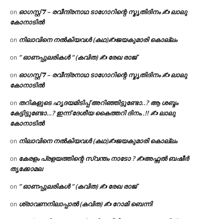
ഓഗസ്റ്റ് 𝟕 – രവീന്ദ്രനാഥ ടാഗോറിന്റെ സ്മൃതിദിനം ✍ ലാലു
on
കോനാടിൽ
നിലാവിനെ നൽകിയവൾ (കഥ)✍ജയകുമാരി കൊല്ലം
on
” ഓണപ്പുലരികൾ ” (കവിത) ✍ രേഖ രാജ്
on
ഓഗസ്റ്റ് 𝟕 – രവീന്ദ്രനാഥ ടാഗോറിന്റെ സ്മൃതിദിനം ✍ ലാലു
on
കോനാടിൽ
തറികളുടെ ഹൃദയമിടിപ്പ് അറിഞ്ഞിട്ടുണ്ടോ..? ആ ശബ്ദം
on
കേട്ടിട്ടുണ്ടോ…? ഇന്ന് ദേശീയ കൈത്തറി ദിനം..!! ✍ ലാലു
കോനാടിൽ
നിലാവിനെ നൽകിയവൾ (കഥ)✍ജയകുമാരി കൊല്ലം
on
കേരളം പ്രളയത്തിന്റെ സ്വന്തം നാടോ ? ✍️അഫ്സൽ ബഷീർ
on
തൃക്കോമല
” ഓണപ്പുലരികൾ ” (കവിത) ✍ രേഖ രാജ്
on
ശ്രാവണനിലാപ്പാൽ (കവിത) ✍ റോമി ബെന്നി
on