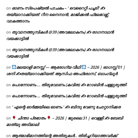
ഓണം സ്പെഷ്യൽ പാചകം – ‘ വെറൈറ്റി പച്ചടി’ ✍
on
തയ്യാറാക്കിയത്: റീന നൈനാൻ, മാജിക്കൽ ഫ്ലേവേഴ്സ്,
വാകത്താനം
തൂവാനത്തുമ്പികൾ @39 (അവലോകനം) ✍ രാഗനാഥൻ
on
വയക്കാട്ടിൽ
തൂവാനത്തുമ്പികൾ @39 (അവലോകനം) ✍ രാഗനാഥൻ
on
വയക്കാട്ടിൽ
മലയാളി മനസ്സ് — ആരോഗ്യ വീഥി
– 2026 | ഓഗസ്റ്റ് 01 |
on
ശനി ✍
തയ്യാറാക്കിയത്: ആസിഫ അഫ്രോസ്, ബാംഗ്ലൂർ
പൊന്നോണം … തിരുവോണം (കവിത) ✍ റോബിൻ പള്ളുരുത്തി
on
പൊന്നോണം … തിരുവോണം (കവിത) ✍ റോബിൻ പള്ളുരുത്തി
on
‘ എന്റെ ഓർമ്മയിലെ ഓണം ‘ ✍ ബിന്ദു വേണു ചോറ്റാനിക്കര
on
ചിന്താ പ്രഭാതം
– 2026 | ജൂലൈ 31 | വെള്ളി ✍
ബേബി
on
മാത്യു അടിമാലി
ആത്മാഭിമാനത്തിന്റെ അതിരുകൾ.. തിരിച്ചറിയാത്തവർക്ക്
on