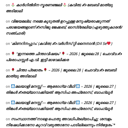
കാർഗിൽദിന സ്മരണഞ്ജലി
(കവിത) ✍ ബേബി മാത്യു
on
അടിമാലി
വിജയമല്ല; നമ്മെ കൂടുതൽ ഉറപ്പുള്ള മനുഷ്യരാക്കുന്നത്
on
പരാജയങ്ങളാണ് ✍️സിജു ജേക്കബ്, ഓസ്‌ട്രേലിയ (എഴുത്തുകാരൻ/
സഞ്ചാരി)
‘കിണറിനപ്പുറം’ (കവിത) ✍ വർഗീസ് റ്റി നൈനാൻ (Dil Se
)
on
“ഇന്നത്തെ ചിന്താവിഷയം”
– 2026 | ജൂലൈ 28 | ചൊവ്വ ✍
on
പ്രൊഫസ്സർ എ.വി. ഇട്ടി മാവേലിക്കര
ചിന്താ പ്രഭാതം
– 2026 | ജൂലൈ 28 | ചൊവ്വ ✍
ബേബി
on
മാത്യു അടിമാലി
മലയാളി മനസ്സ് — ആരോഗ്യ വീഥി
– 2026 | ജൂലൈ 27 |
on
തിങ്കൾ ✍
തയ്യാറാക്കിയത്: ആസിഫ അഫ്രോസ്, ബാംഗ്ലൂർ
മലയാളി മനസ്സ് — ആരോഗ്യ വീഥി
– 2026 | ജൂലൈ 27 |
on
തിങ്കൾ ✍
തയ്യാറാക്കിയത്: ആസിഫ അഫ്രോസ്, ബാംഗ്ലൂർ
സംസ്ഥാനത്ത് നാളെ പൊതു അവധിപ്രഖ്യാപിച്ചു; ശമ്പളം
on
നിഷേധിക്കാനോ കുറവ് വരുത്താനോ പാടില്ലെന്നും നിർദ്ദേശം`*