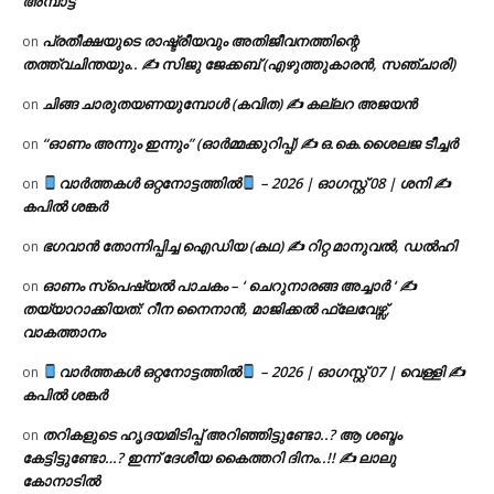
അമ്പാട്ട്
പ്രതീക്ഷയുടെ രാഷ്ട്രീയവും അതിജീവനത്തിന്റെ
on
തത്ത്വചിന്തയും.. ✍️ സിജു ജേക്കബ് (എഴുത്തുകാരൻ, സഞ്ചാരി)
ചിങ്ങ ചാരുതയണയുമ്പോൾ (കവിത) ✍ കല്ലറ അജയൻ
on
“ഓണം അന്നും ഇന്നും” (ഓർമ്മക്കുറിപ്പ്) ✍ ഒ.കെ.ശൈലജ ടീച്ചർ
on
വാർത്തകൾ ഒറ്റനോട്ടത്തിൽ
– 2026 | ഓഗസ്റ്റ് 08 | ശനി ✍
on
കപിൽ ശങ്കർ
ഭഗവാൻ തോന്നിപ്പിച്ച ഐഡിയ (കഥ) ✍ റിറ്റ മാനുവൽ, ഡൽഹി
on
ഓണം സ്പെഷ്യൽ പാചകം – ‘ ചെറുനാരങ്ങ അച്ചാർ ‘ ✍
on
തയ്യാറാക്കിയത്: റീന നൈനാൻ, മാജിക്കൽ ഫ്ലേവേഴ്സ്,
വാകത്താനം
വാർത്തകൾ ഒറ്റനോട്ടത്തിൽ
– 2026 | ഓഗസ്റ്റ് 07 | വെള്ളി ✍
on
കപിൽ ശങ്കർ
തറികളുടെ ഹൃദയമിടിപ്പ് അറിഞ്ഞിട്ടുണ്ടോ..? ആ ശബ്ദം
on
കേട്ടിട്ടുണ്ടോ…? ഇന്ന് ദേശീയ കൈത്തറി ദിനം..!! ✍ ലാലു
കോനാടിൽ