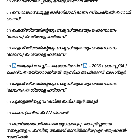
ശ്രാവണനിലാപ്പാൽ (കവിത) ✍ റോമി ബെന്നി
on
രസരാജഗന്ധമുള്ള ഓർമനിലാവ് (ഓണം സ്‌പെഷ്യൽ) ✍റോമി
on
ബെന്നി
ഐശ്വര്യത്തിന്റെയും സമൃദ്ധിയുടെയും പൊന്നോണം
on
(ലേഖനം) ✍ ശ്യാമള ഹരിദാസ്
ഐശ്വര്യത്തിന്റെയും സമൃദ്ധിയുടെയും പൊന്നോണം
on
(ലേഖനം) ✍ ശ്യാമള ഹരിദാസ്
മലയാളി മനസ്സ് — ആരോഗ്യ വീഥി
– 2026 | ഓഗസ്റ്റ് 04 |
on
ചൊവ്വ ✍
തയ്യാറാക്കിയത്: ആസിഫ അഫ്രോസ്, ബാംഗ്ലൂർ
ഐശ്വര്യത്തിന്റെയും സമൃദ്ധിയുടെയും പൊന്നോണം
on
(ലേഖനം) ✍ ശ്യാമള ഹരിദാസ്
പൂക്കളത്തിനപ്പുറം (കവിത) ✍ ദീപ ആർ അടൂർ
on
ഓണം (കവിത) ✍ PN വിജയൻ
on
ലക്ഷ്യബോധമില്ലാത്ത തുടക്കങ്ങളും അപൂർണ്ണമായ
on
സ്വപ്നങ്ങളും. ✍️സിജു ജേക്കബ്, ഓസ്‌ട്രേലിയ (എഴുത്തുകാരൻ/
സഞ്ചാരി)