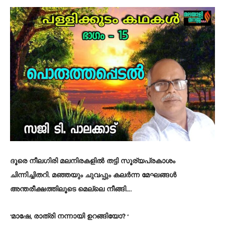
ദൂരെ നീലഗിരി മലനിരകളിൽ തട്ടി സൂര്യപ്രകാശം
ചിന്നിച്ചിതറി. മഞ്ഞയും ചുവപ്പും കലർന്ന മേഘങ്ങൾ
അന്തരീക്ഷത്തിലൂടെ മെല്ലെ നീങ്ങി….
‘മാഷേ, രാത്രി നന്നായി ഉറങ്ങിയോ? ‘