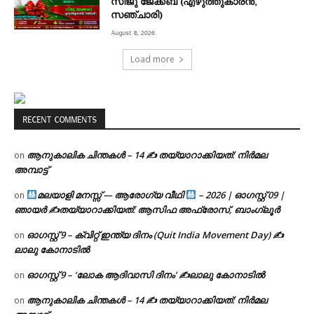
സിജു ജേക്കബ് (എഴുത്തുകാരൻ,
സഞ്ചാരി)
August 8, 2026
Load more
RECENT COMMENTS
ആനുകാലിക ചിന്തകൾ – 14 ✍ തയ്യാറാക്കിയത്: നിർമല
on
അമ്പാട്ട്
മലയാളി മനസ്സ് — ആരോഗ്യ വീഥി
– 2026 | ഓഗസ്റ്റ് 09 |
on
ഞായർ ✍
തയ്യാറാക്കിയത്: ആസിഫ അഫ്രോസ്, ബാംഗ്ലൂർ
ഓഗസ്റ്റ് 9 – ക്വിറ്റ് ഇന്ത്യ ദിനം (Quit India Movement Day) ✍
on
ലാലു കോനാടിൽ
ഓഗസ്റ്റ് 9 – ‘ലോക ആദിവാസി ദിനം’ ✍️ലാലു കോനാടിൽ
on
ആനുകാലിക ചിന്തകൾ – 14 ✍ തയ്യാറാക്കിയത്: നിർമല
on