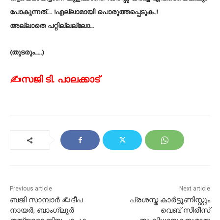
പോകുന്നത്…. !എല്ലാമായി പൊരുത്തപ്പെടുക..!
അല്ലാതെ പറ്റില്ലല്ലോ…
(തുടരും…..)
✍സജി ടി. പാലക്കാട്
Previous article
Next article
ബജി സാമ്പാർ ✍ദീപ
പ്രശസ്ത കാർട്ടൂണിസ്റ്റും
നായർ, ബാംഗ്ലൂർ
വെബ് സീരീസ്