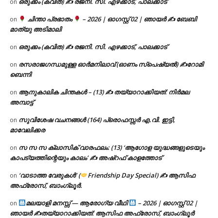
ഒരുക്കം (കവിത) ✍ രജനി. സി. എഴക്കാട്, പാലക്കാട്
on
ചിന്താ പ്രഭാതം
– 2026 | ഓഗസ്റ്റ് 02 | ഞായർ ✍
ബേബി
on
മാത്യു അടിമാലി
ഒരുക്കം (കവിത) ✍ രജനി. സി. എഴക്കാട്, പാലക്കാട്
on
രസരാജഗന്ധമുള്ള ഓർമനിലാവ് (ഓണം സ്‌പെഷ്യൽ) ✍റോമി
on
ബെന്നി
ആനുകാലിക ചിന്തകൾ – (13) ✍ തയ്യാറാക്കിയത്: നിർമല
on
അമ്പാട്ട്
സുവിശേഷ വചനങ്ങൾ (164) പ്രൊഫസ്സർ എ.വി. ഇട്ടി,
on
മാവേലിക്കര
സ സ സ ക്ലാസിക് വാരഫലം: (13) ‘ആഗോള യുദ്ധങ്ങളുടെയും
on
കാപട്യത്തിന്റെയും കാലം’ ✍ അഷ്റഫ് കാളത്തോട്
‘വാടാത്ത വേരുകൾ’ (
Friendship Day Special) ✍ ആസിഫ
on
അഫ്രോസ്, ബാംഗ്ലൂർ.
മലയാളി മനസ്സ് — ആരോഗ്യ വീഥി
– 2026 | ഓഗസ്റ്റ് 02 |
on
ഞായർ ✍
തയ്യാറാക്കിയത്: ആസിഫ അഫ്രോസ്, ബാംഗ്ലൂർ