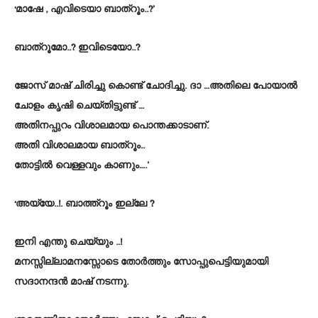
‘മാഷേ , എവിടെയാ ബാത്റൂം..?’
ബാത്റൂമോ..? ഇവിടെയോ..?
ജോസ് മാഷ് ചിരിച്ചു കൊണ്ട് ചോദിച്ചു. ദാ …അതിലെ പോയാൽ
ചോളം കൃഷി ചെയ്തിട്ടുണ്ട് …
അതിനപ്പുറം വിശാലമായ പൊന്തക്കാടാണ്.
അതി വിശാലമായ ബാത്റൂം..
തോട്ടിൽ വെള്ളവും കാണും….’
‘അയ്യേ..!. ബാത്ത്റൂം ഇല്ലേ ?
ഇനി എന്തു ചെയ്യും ..!
മനസ്സില്ലാമനസ്സോടെ തോർത്തും സോപ്പുപെട്ടിയുമായി
സദാനന്ദൻ മാഷ് നടന്നു.