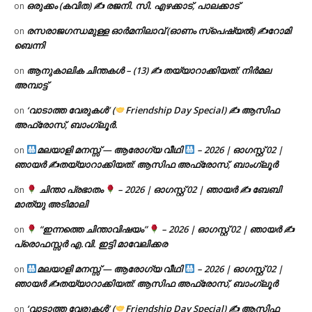
ഒരുക്കം (കവിത) ✍ രജനി. സി. എഴക്കാട്, പാലക്കാട്
on
രസരാജഗന്ധമുള്ള ഓർമനിലാവ് (ഓണം സ്‌പെഷ്യൽ) ✍റോമി
on
ബെന്നി
ആനുകാലിക ചിന്തകൾ – (13) ✍ തയ്യാറാക്കിയത്: നിർമല
on
അമ്പാട്ട്
‘വാടാത്ത വേരുകൾ’ (
Friendship Day Special) ✍ ആസിഫ
on
അഫ്രോസ്, ബാംഗ്ലൂർ.
മലയാളി മനസ്സ് — ആരോഗ്യ വീഥി
– 2026 | ഓഗസ്റ്റ് 02 |
on
ഞായർ ✍
തയ്യാറാക്കിയത്: ആസിഫ അഫ്രോസ്, ബാംഗ്ലൂർ
ചിന്താ പ്രഭാതം
– 2026 | ഓഗസ്റ്റ് 02 | ഞായർ ✍
ബേബി
on
മാത്യു അടിമാലി
“ഇന്നത്തെ ചിന്താവിഷയം”
– 2026 | ഓഗസ്റ്റ് 02 | ഞായർ ✍
on
പ്രൊഫസ്സർ എ.വി. ഇട്ടി മാവേലിക്കര
മലയാളി മനസ്സ് — ആരോഗ്യ വീഥി
– 2026 | ഓഗസ്റ്റ് 02 |
on
ഞായർ ✍
തയ്യാറാക്കിയത്: ആസിഫ അഫ്രോസ്, ബാംഗ്ലൂർ
‘വാടാത്ത വേരുകൾ’ (
Friendship Day Special) ✍ ആസിഫ
on