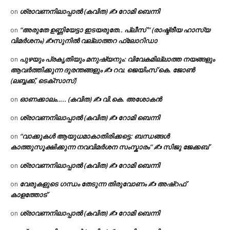
ശ്രാവണനിലാപ്പാൽ (കവിത) ✍ റോമി ബെന്നി
on
“അരുതേ ഉണ്ണിയേട്ടാ ഇടയരുതേ.. പ്ലീസ് ” (രാഷ്ട്രീയ ഹാസ്യ
on
വിമർശനം) ✍സുനിൽ വല്ലാത്തറ ഫ്ലോറിഡാ
പുഴയും പ്രകൃതിയും മനുഷ്യനും: വിവേകമില്ലാത്ത നയങ്ങളും
on
ആവർത്തിക്കുന്ന ദുരന്തങ്ങളും ✍ റവ. ജെയിംസ് കെ. ജോൺ
(ലബ്ബക്ക്, ടെക്സാസ്)
ഓണക്കാലം….. (കവിത) ✍ വി.കെ. അശോകൻ
on
ശ്രാവണനിലാപ്പാൽ (കവിത) ✍ റോമി ബെന്നി
on
“വാക്കുകൾ ആയുധമാകാതിരിക്കട്ടെ: ബന്ധങ്ങൾ
on
കാത്തുസൂക്ഷിക്കുന്ന നവവിമർശന സംസ്കാരം” ✍️ സിജു ജേക്കബ്
ശ്രാവണനിലാപ്പാൽ (കവിത) ✍ റോമി ബെന്നി
on
വേരുകളുടെ ഗന്ധം തേടുന്ന തിരുവോണം ✍ അഷ്റഫ്
on
കാളത്തോട്
ശ്രാവണനിലാപ്പാൽ (കവിത) ✍ റോമി ബെന്നി
on