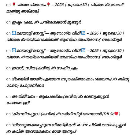
ചിന്താ പ്രഭാതം
– 2026 | ജൂലൈ 30 | വ്യാഴം ✍
ബേബി
on
മാത്യു അടിമാലി
ഇഷ്ടം. (കഥ) ✍ ചന്ദ്രശേഖരൻ മുണ്ടൂർ
on
മലയാളി മനസ്സ് — ആരോഗ്യ വീഥി
– 2026 | ജൂലൈ 30 |
on
വ്യാഴം ✍
തയ്യാറാക്കിയത്: ആസിഫ അഫ്രോസ്, ബാംഗ്ലൂർ
മലയാളി മനസ്സ് — ആരോഗ്യ വീഥി
– 2026 | ജൂലൈ 30 |
on
വ്യാഴം ✍
തയ്യാറാക്കിയത്: ആസിഫ അഫ്രോസ്, ബാംഗ്ലൂർ
ഇവൾ, സീത (കവിത) ✍ സഹീറ എം
on
ട്രെയിൻ യാത്ര എങ്ങനെ സുരക്ഷിതമാക്കാം (ലേഖനം) ✍ ബിന്ദു
on
വേണു ചോറ്റാനിക്കര
അതിജീവനം – ആപേക്ഷികം (കവിത) ✍ വേണുക്കുട്ടൻ
on
ചേരാവെള്ളി
‘കിണറിനപ്പുറം’ (കവിത) ✍ വർഗീസ് റ്റി നൈനാൻ (Dil Se
)
on
‘നിശബ്ദമാക്കപ്പെടുന്ന നിലവിളികൾ’ രചന: പ്രീതി രാധാകൃഷ്ണൻ.
on
✍ കവിത അവലോകനം: മായ അനൂപ്