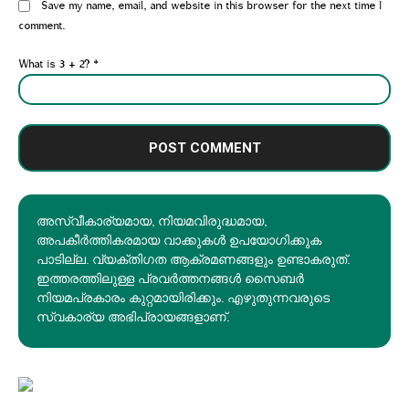
Website:
Save my name, email, and website in this browser for the next time I
comment.
What is 3 + 2?
*
അസ്വീകാര്യമായ, നിയമവിരുദ്ധമായ,
അപകീര്‍ത്തികരമായ വാക്കുകൾ ഉപയോഗിക്കുക
പാടില്ല. വ്യക്തിഗത ആക്രമണങ്ങളും ഉണ്ടാകരുത്.
ഇത്തരത്തിലുള്ള പ്രവർത്തനങ്ങൾ സൈബർ
നിയമപ്രകാരം കുറ്റമായിരിക്കും. എഴുതുന്നവരുടെ
സ്വകാര്യ അഭിപ്രായങ്ങളാണ്.