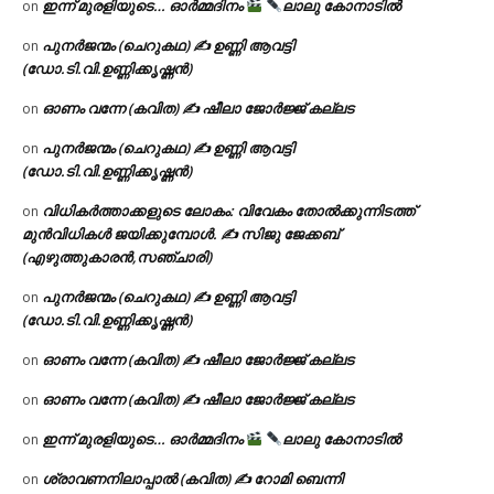
ഇന്ന് മുരളിയുടെ… ഓർമ്മദിനം
ലാലു കോനാടിൽ
on
പുനർജന്മം (ചെറുകഥ) ✍ ഉണ്ണി ആവട്ടി
on
(ഡോ.ടി.വി.ഉണ്ണിക്കൃഷ്ണൻ)
ഓണം വന്നേ (കവിത) ✍ ഷീലാ ജോർജ്ജ് കല്ലട
on
പുനർജന്മം (ചെറുകഥ) ✍ ഉണ്ണി ആവട്ടി
on
(ഡോ.ടി.വി.ഉണ്ണിക്കൃഷ്ണൻ)
വിധികർത്താക്കളുടെ ലോകം: വിവേകം തോൽക്കുന്നിടത്ത്
on
മുൻവിധികൾ ജയിക്കുമ്പോൾ. ✍️ സിജു ജേക്കബ്
(എഴുത്തുകാരൻ,സഞ്ചാരി)
പുനർജന്മം (ചെറുകഥ) ✍ ഉണ്ണി ആവട്ടി
on
(ഡോ.ടി.വി.ഉണ്ണിക്കൃഷ്ണൻ)
ഓണം വന്നേ (കവിത) ✍ ഷീലാ ജോർജ്ജ് കല്ലട
on
ഓണം വന്നേ (കവിത) ✍ ഷീലാ ജോർജ്ജ് കല്ലട
on
ഇന്ന് മുരളിയുടെ… ഓർമ്മദിനം
ലാലു കോനാടിൽ
on
ശ്രാവണനിലാപ്പാൽ (കവിത) ✍ റോമി ബെന്നി
on