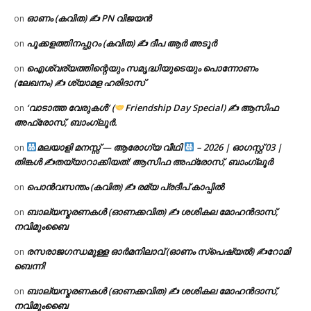
ഓണം (കവിത) ✍ PN വിജയൻ
on
പൂക്കളത്തിനപ്പുറം (കവിത) ✍ ദീപ ആർ അടൂർ
on
ഐശ്വര്യത്തിന്റെയും സമൃദ്ധിയുടെയും പൊന്നോണം
on
(ലേഖനം) ✍ ശ്യാമള ഹരിദാസ്
‘വാടാത്ത വേരുകൾ’ (
Friendship Day Special) ✍ ആസിഫ
on
അഫ്രോസ്, ബാംഗ്ലൂർ.
മലയാളി മനസ്സ് — ആരോഗ്യ വീഥി
– 2026 | ഓഗസ്റ്റ് 03 |
on
തിങ്കൾ ✍
തയ്യാറാക്കിയത്: ആസിഫ അഫ്രോസ്, ബാംഗ്ലൂർ
പൊൻവസന്തം (കവിത) ✍ രമ്യ പ്രദീപ് കാപ്പിൽ
on
ബാല്യസ്മരണകൾ (ഓണക്കവിത) ✍ ശശികല മോഹൻദാസ്,
on
നവിമുംബൈ
രസരാജഗന്ധമുള്ള ഓർമനിലാവ് (ഓണം സ്‌പെഷ്യൽ) ✍റോമി
on
ബെന്നി
ബാല്യസ്മരണകൾ (ഓണക്കവിത) ✍ ശശികല മോഹൻദാസ്,
on
നവിമുംബൈ