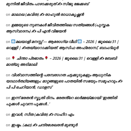
മുന്നിൽ ജീവിതം പാഴാക്കരുത് ✍️ സിജു ജേക്കബ്
മാലാഖ (കവിത) ✍ രാഹുൽ രാധാകൃഷ്ണൻ
on
ഉമ്മയുടെ നുണകൾ ജീവിതത്തിലെ സത്യങ്ങൾ (പുസ്തക
on
ആസ്വാദനം) ✍ പി എൻ വിജയൻ
മലയാളി മനസ്സ് — ആരോഗ്യ വീഥി
– 2026 | ജൂലൈ 31 |
on
വെള്ളി | ✍
തയ്യാറാക്കിയത്: ആസിഫ അഫ്രോസ്, ബാംഗ്ലൂർ
ചിന്താ പ്രഭാതം
– 2026 | ജൂലൈ 31 | വെള്ളി ✍
ബേബി
on
മാത്യു അടിമാലി
വിശ്വാസത്തിന്റെ പരമ്പരാഗത ചട്ടക്കൂടുകളും ആധുനിക
on
യാഥാർത്ഥ്യങ്ങളും: മാറ്റങ്ങളുടെ പാതയിൽ സഭയും സമൂഹവും ✍
പി പി ചെറിയാൻ, ഡാളസ്
ഇന്ന് ഭരതൻ സ്മൃതി ദിനം. ഭരതൻ്റെ ഓർമ്മയ്ക്കായി ‘ഇത്തിരി
on
പൂക്കൾ ചുവന്ന പൂക്കൾ..’
ഇവൾ, സീത (കവിത) ✍ സഹീറ എം
on
ഇഷ്ടം. (കഥ) ✍ ചന്ദ്രശേഖരൻ മുണ്ടൂർ
on