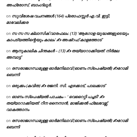
അഫ്രോസ്, ബാംഗ്ലൂർ.
സുവിശേഷ വചനങ്ങൾ (164) പ്രൊഫസ്സർ എ.വി. ഇട്ടി,
on
മാവേലിക്കര
സ സ സ ക്ലാസിക് വാരഫലം: (13) ‘ആഗോള യുദ്ധങ്ങളുടെയും
on
കാപട്യത്തിന്റെയും കാലം’ ✍ അഷ്റഫ് കാളത്തോട്
ആനുകാലിക ചിന്തകൾ – (13) ✍ തയ്യാറാക്കിയത്: നിർമല
on
അമ്പാട്ട്
രസരാജഗന്ധമുള്ള ഓർമനിലാവ് (ഓണം സ്‌പെഷ്യൽ) ✍റോമി
on
ബെന്നി
ഒരുക്കം (കവിത) ✍ രജനി. സി. എഴക്കാട്, പാലക്കാട്
on
ഓണം സ്പെഷ്യൽ പാചകം – ‘ വെറൈറ്റി പച്ചടി’ ✍
on
തയ്യാറാക്കിയത്: റീന നൈനാൻ, മാജിക്കൽ ഫ്ലേവേഴ്സ്,
വാകത്താനം
രസരാജഗന്ധമുള്ള ഓർമനിലാവ് (ഓണം സ്‌പെഷ്യൽ) ✍റോമി
on
ബെന്നി