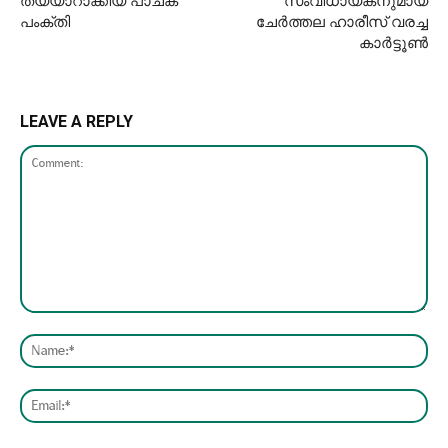
തയ്യാറാക്കിയ പാചക
സംവിധായകനുമായ
പംക്തി
ചേർത്തല ഹാരീസ് വരച്ച
കാർട്ടൂൺ
LEAVE A REPLY
Comment:
Nam
Emai