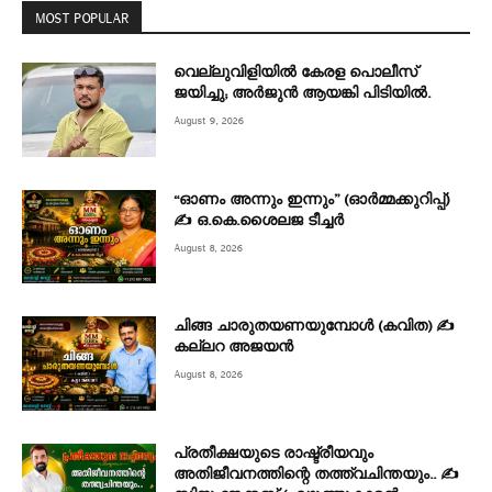
MOST POPULAR
വെല്ലുവിളിയിൽ കേരള പൊലീസ്
ജയിച്ചു; അർജുൻ ആയങ്കി പിടിയിൽ.
August 9, 2026
“ഓണം അന്നും ഇന്നും” (ഓർമ്മക്കുറിപ്പ്)
✍ ഒ.കെ.ശൈലജ ടീച്ചർ
August 8, 2026
ചിങ്ങ ചാരുതയണയുമ്പോൾ (കവിത) ✍
കല്ലറ അജയൻ
August 8, 2026
പ്രതീക്ഷയുടെ രാഷ്ട്രീയവും
അതിജീവനത്തിന്റെ തത്ത്വചിന്തയും.. ✍️