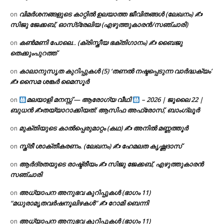
വിമർശനങ്ങളുടെ കാറ്റിൽ ഉലയാത്ത ജീവിതങ്ങൾ (ലേഖനം) ✍️
on
സിജു ജേക്കബ്, ഓസ്‌ട്രേലിയ (എഴുത്തുകാരൻ/സഞ്ചാരി)
കൺമണി പോലെ.. (ക്രിസ്തീയ ഭക്തിഗാനം) ✍ ബൈജു
on
തെക്കുംപുറത്ത്
കാലാനുസൃത കുറിപ്പുകൾ (5) ‘തണൽ നഷ്ടപ്പെടുന്ന വാർദ്ധക്യം’
on
✍ സൈമ ശങ്കർ മൈസൂർ
മലയാളി മനസ്സ് — ആരോഗ്യ വീഥി
– 2026 | ജൂലൈ 22 |
on
ബുധൻ ✍
തയ്യാറാക്കിയത്: ആസിഫ അഫ്രോസ്, ബാംഗ്ലൂർ
മുക്തിയുടെ കാൽപ്പെരുമാറ്റം (കഥ) ✍ അനിൽ മണ്ണത്തൂർ
on
സ്ത്രീ ശാക്തീകരണം. (ലേഖനം) ✍ ഹേമലത കൃഷ്ണദാസ്
on
ആർദ്രതയുടെ രാഷ്ട്രീയം ✍️ സിജു ജേക്കബ്, എഴുത്തുകാരൻ
on
സഞ്ചാരി
അധ്യാപന അനുഭവ കുറിപ്പുകൾ (ഭാഗം 11)
on
“മധുരാമൃതവർഷനൂലിഴകൾ” ✍ റോമി ബെന്നി
അധ്യാപന അനുഭവ കുറിപ്പുകൾ (ഭാഗം 11)
on