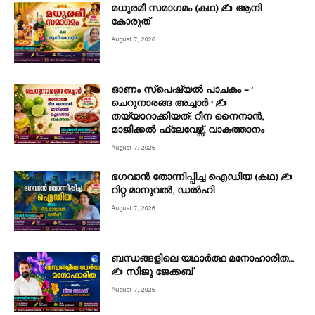
മധുരമീ സമാഗമം (കഥ) ✍ ആനി
കോരുത്
August 7, 2026
ഓണം സ്പെഷ്യൽ പാചകം – ‘
ചെറുനാരങ്ങ അച്ചാർ ‘ ✍
തയ്യാറാക്കിയത്: റീന നൈനാൻ,
മാജിക്കൽ ഫ്ലേവേഴ്സ്, വാകത്താനം
August 7, 2026
ഭഗവാൻ തോന്നിപ്പിച്ച ഐഡിയ (കഥ) ✍
റിറ്റ മാനുവൽ, ഡൽഹി
August 7, 2026
ബന്ധങ്ങളിലെ യഥാർത്ഥ മനോഹാരിത…
✍️ സിജു ജേക്കബ്
August 7, 2026