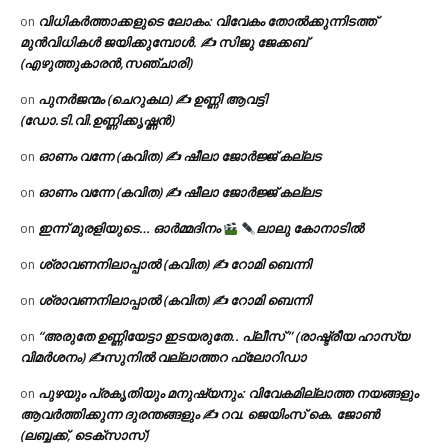
വിധികർത്താക്കളുടെ ലോകം: വിവേകം തോൽക്കുന്നിടത്ത്
on
മുൻവിധികൾ ജയിക്കുമ്പോൾ. ✍️ സിജു ജേക്കബ്
(എഴുത്തുകാരൻ,സഞ്ചാരി)
പുനർജന്മം (ചെറുകഥ) ✍ ഉണ്ണി ആവട്ടി
on
(ഡോ.ടി.വി.ഉണ്ണിക്കൃഷ്ണൻ)
ഓണം വന്നേ (കവിത) ✍ ഷീലാ ജോർജ്ജ് കല്ലട
on
ഓണം വന്നേ (കവിത) ✍ ഷീലാ ജോർജ്ജ് കല്ലട
on
ഇന്ന് മുരളിയുടെ… ഓർമ്മദിനം
ലാലു കോനാടിൽ
on
ശ്രാവണനിലാപ്പാൽ (കവിത) ✍ റോമി ബെന്നി
on
ശ്രാവണനിലാപ്പാൽ (കവിത) ✍ റോമി ബെന്നി
on
“അരുതേ ഉണ്ണിയേട്ടാ ഇടയരുതേ.. പ്ലീസ് ” (രാഷ്ട്രീയ ഹാസ്യ
on
വിമർശനം) ✍സുനിൽ വല്ലാത്തറ ഫ്ലോറിഡാ
പുഴയും പ്രകൃതിയും മനുഷ്യനും: വിവേകമില്ലാത്ത നയങ്ങളും
on
ആവർത്തിക്കുന്ന ദുരന്തങ്ങളും ✍ റവ. ജെയിംസ് കെ. ജോൺ
(ലബ്ബക്ക്, ടെക്സാസ്)