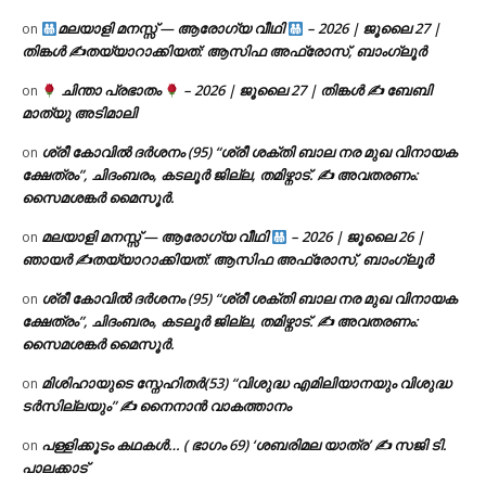
മലയാളി മനസ്സ് — ആരോഗ്യ വീഥി
– 2026 | ജൂലൈ 27 |
on
തിങ്കൾ ✍
തയ്യാറാക്കിയത്: ആസിഫ അഫ്രോസ്, ബാംഗ്ലൂർ
ചിന്താ പ്രഭാതം
– 2026 | ജൂലൈ 27 | തിങ്കൾ ✍
ബേബി
on
മാത്യു അടിമാലി
ശ്രീ കോവിൽ ദർശനം (95) “ശ്രീ ശക്തി ബാല നര മുഖ വിനായക
on
ക്ഷേത്രം”, ചിദംബരം, കടലൂർ ജില്ല, തമിഴ്നാട്. ✍ അവതരണം:
സൈമശങ്കർ മൈസൂർ.
മലയാളി മനസ്സ് — ആരോഗ്യ വീഥി
– 2026 | ജൂലൈ 26 |
on
ഞായർ ✍
തയ്യാറാക്കിയത്: ആസിഫ അഫ്രോസ്, ബാംഗ്ലൂർ
ശ്രീ കോവിൽ ദർശനം (95) “ശ്രീ ശക്തി ബാല നര മുഖ വിനായക
on
ക്ഷേത്രം”, ചിദംബരം, കടലൂർ ജില്ല, തമിഴ്നാട്. ✍ അവതരണം:
സൈമശങ്കർ മൈസൂർ.
മിശിഹായുടെ സ്നേഹിതർ(53) “വിശുദ്ധ എമിലിയാനയും വിശുദ്ധ
on
ടര്‍സില്ലയും” ✍ നൈനാൻ വാകത്താനം
പള്ളിക്കൂടം കഥകൾ… ( ഭാഗം 69) ‘ശബരിമല യാത്ര’ ✍ സജി ടി.
on
പാലക്കാട്