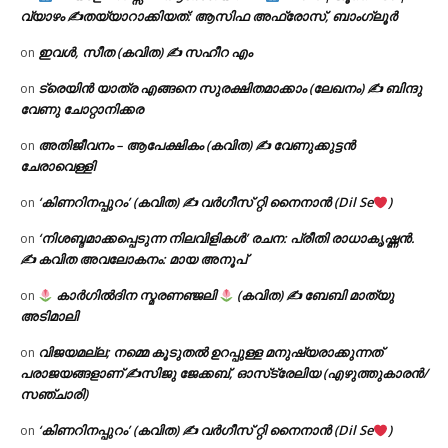
വ്യാഴം ✍
തയ്യാറാക്കിയത്: ആസിഫ അഫ്രോസ്, ബാംഗ്ലൂർ
ഇവൾ, സീത (കവിത) ✍ സഹീറ എം
on
ട്രെയിൻ യാത്ര എങ്ങനെ സുരക്ഷിതമാക്കാം (ലേഖനം) ✍ ബിന്ദു
on
വേണു ചോറ്റാനിക്കര
അതിജീവനം – ആപേക്ഷികം (കവിത) ✍ വേണുക്കുട്ടൻ
on
ചേരാവെള്ളി
‘കിണറിനപ്പുറം’ (കവിത) ✍ വർഗീസ് റ്റി നൈനാൻ (Dil Se
)
on
‘നിശബ്ദമാക്കപ്പെടുന്ന നിലവിളികൾ’ രചന: പ്രീതി രാധാകൃഷ്ണൻ.
on
✍ കവിത അവലോകനം: മായ അനൂപ്
കാർഗിൽദിന സ്മരണഞ്ജലി
(കവിത) ✍ ബേബി മാത്യു
on
അടിമാലി
വിജയമല്ല; നമ്മെ കൂടുതൽ ഉറപ്പുള്ള മനുഷ്യരാക്കുന്നത്
on
പരാജയങ്ങളാണ് ✍️സിജു ജേക്കബ്, ഓസ്‌ട്രേലിയ (എഴുത്തുകാരൻ/
സഞ്ചാരി)
‘കിണറിനപ്പുറം’ (കവിത) ✍ വർഗീസ് റ്റി നൈനാൻ (Dil Se
)
on