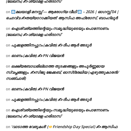
(ലേഖനം) ✍ ശ്യാമള ഹരിദാസ്
മലയാളി മനസ്സ് — ആരോഗ്യ വീഥി
– 2026 | ഓഗസ്റ്റ് 04 |
on
ചൊവ്വ ✍
തയ്യാറാക്കിയത്: ആസിഫ അഫ്രോസ്, ബാംഗ്ലൂർ
ഐശ്വര്യത്തിന്റെയും സമൃദ്ധിയുടെയും പൊന്നോണം
on
(ലേഖനം) ✍ ശ്യാമള ഹരിദാസ്
പൂക്കളത്തിനപ്പുറം (കവിത) ✍ ദീപ ആർ അടൂർ
on
ഓണം (കവിത) ✍ PN വിജയൻ
on
ലക്ഷ്യബോധമില്ലാത്ത തുടക്കങ്ങളും അപൂർണ്ണമായ
on
സ്വപ്നങ്ങളും. ✍️സിജു ജേക്കബ്, ഓസ്‌ട്രേലിയ (എഴുത്തുകാരൻ/
സഞ്ചാരി)
ഓണം (കവിത) ✍ PN വിജയൻ
on
പൂക്കളത്തിനപ്പുറം (കവിത) ✍ ദീപ ആർ അടൂർ
on
ഐശ്വര്യത്തിന്റെയും സമൃദ്ധിയുടെയും പൊന്നോണം
on
(ലേഖനം) ✍ ശ്യാമള ഹരിദാസ്
‘വാടാത്ത വേരുകൾ’ (
Friendship Day Special) ✍ ആസിഫ
on