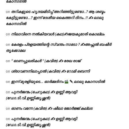
കോനാടിൽ
തറികളുടെ ഹൃദയമിടിപ്പ് അറിഞ്ഞിട്ടുണ്ടോ..? ആ ശബ്ദം
on
കേട്ടിട്ടുണ്ടോ…? ഇന്ന് ദേശീയ കൈത്തറി ദിനം..!! ✍ ലാലു
കോനാടിൽ
നിലാവിനെ നൽകിയവൾ (കഥ)✍ജയകുമാരി കൊല്ലം
on
കേരളം പ്രളയത്തിന്റെ സ്വന്തം നാടോ ? ✍️അഫ്സൽ ബഷീർ
on
തൃക്കോമല
” ഓണപ്പുലരികൾ ” (കവിത) ✍ രേഖ രാജ്
on
ശ്രാവണനിലാപ്പാൽ (കവിത) ✍ റോമി ബെന്നി
on
ഇന്ന് മുരളിയുടെ… ഓർമ്മദിനം
ലാലു കോനാടിൽ
on
പുനർജന്മം (ചെറുകഥ) ✍ ഉണ്ണി ആവട്ടി
on
(ഡോ.ടി.വി.ഉണ്ണിക്കൃഷ്ണൻ)
ഓണം വന്നേ (കവിത) ✍ ഷീലാ ജോർജ്ജ് കല്ലട
on
പുനർജന്മം (ചെറുകഥ) ✍ ഉണ്ണി ആവട്ടി
on
(ഡോ.ടി.വി.ഉണ്ണിക്കൃഷ്ണൻ)