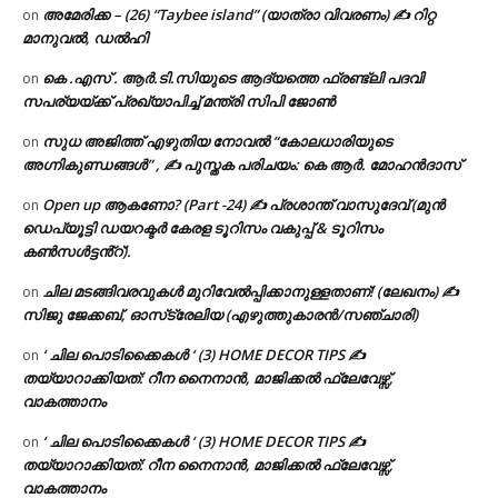
അമേരിക്ക – (26) “Taybee island” (യാത്രാ വിവരണം) ✍ റിറ്റ
on
മാനുവൽ, ഡൽഹി
കെ .എസ് . ആർ.ടി.സിയുടെ ആദ്യത്തെ ഫ്രണ്ട്ലി പദവി
on
സപര്യയ്ക്ക് പ്രഖ്യാപിച്ച് മന്ത്രി സിപി ജോൺ
സുധ അജിത്ത് എഴുതിയ നോവൽ “കോലധാരിയുടെ
on
അഗ്നികുണ്ഡങ്ങള്‍” , ✍ പുസ്തക പരിചയം: കെ ആർ. മോഹൻദാസ്
Open up ആകണോ? (Part -24) ✍ പ്രശാന്ത് വാസുദേവ് (മുൻ
on
ഡെപ്യൂട്ടി ഡയറക്ടർ കേരള ടൂറിസം വകുപ്പ് & ടൂറിസം
കൺസൾട്ടൻ്റ്).
ചില മടങ്ങിവരവുകൾ മുറിവേൽപ്പിക്കാനുള്ളതാണ്! (ലേഖനം) ✍️
on
സിജു ജേക്കബ്, ഓസ്‌ട്രേലിയ (എഴുത്തുകാരൻ/സഞ്ചാരി)
‘ ചില പൊടിക്കൈകൾ ‘ (3) HOME DECOR TIPS ✍
on
തയ്യാറാക്കിയത്: റീന നൈനാൻ, മാജിക്കൽ ഫ്ലേവേഴ്സ്,
വാകത്താനം
‘ ചില പൊടിക്കൈകൾ ‘ (3) HOME DECOR TIPS ✍
on
തയ്യാറാക്കിയത്: റീന നൈനാൻ, മാജിക്കൽ ഫ്ലേവേഴ്സ്,
വാകത്താനം