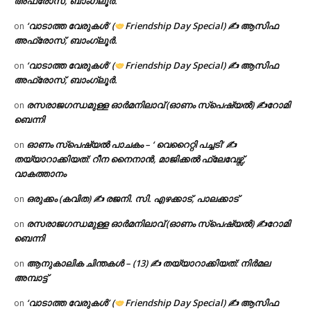
അഫ്രോസ്, ബാംഗ്ലൂർ.
‘വാടാത്ത വേരുകൾ’ (
Friendship Day Special) ✍ ആസിഫ
on
അഫ്രോസ്, ബാംഗ്ലൂർ.
‘വാടാത്ത വേരുകൾ’ (
Friendship Day Special) ✍ ആസിഫ
on
അഫ്രോസ്, ബാംഗ്ലൂർ.
രസരാജഗന്ധമുള്ള ഓർമനിലാവ് (ഓണം സ്‌പെഷ്യൽ) ✍റോമി
on
ബെന്നി
ഓണം സ്പെഷ്യൽ പാചകം – ‘ വെറൈറ്റി പച്ചടി’ ✍
on
തയ്യാറാക്കിയത്: റീന നൈനാൻ, മാജിക്കൽ ഫ്ലേവേഴ്സ്,
വാകത്താനം
ഒരുക്കം (കവിത) ✍ രജനി. സി. എഴക്കാട്, പാലക്കാട്
on
രസരാജഗന്ധമുള്ള ഓർമനിലാവ് (ഓണം സ്‌പെഷ്യൽ) ✍റോമി
on
ബെന്നി
ആനുകാലിക ചിന്തകൾ – (13) ✍ തയ്യാറാക്കിയത്: നിർമല
on
അമ്പാട്ട്
‘വാടാത്ത വേരുകൾ’ (
Friendship Day Special) ✍ ആസിഫ
on