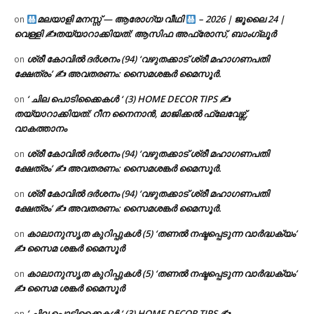
മലയാളി മനസ്സ് — ആരോഗ്യ വീഥി
– 2026 | ജൂലൈ 24 |
on
വെള്ളി ✍
തയ്യാറാക്കിയത്: ആസിഫ അഫ്രോസ്, ബാംഗ്ലൂർ
ശ്രീ കോവിൽ ദർശനം (94) ‘വഴുതക്കാട് ശ്രീ മഹാഗണപതി
on
ക്ഷേത്രം’ ✍ അവതരണം: സൈമശങ്കർ മൈസൂർ.
‘ ചില പൊടിക്കൈകൾ ‘ (3) HOME DECOR TIPS ✍
on
തയ്യാറാക്കിയത്: റീന നൈനാൻ, മാജിക്കൽ ഫ്ലേവേഴ്സ്,
വാകത്താനം
ശ്രീ കോവിൽ ദർശനം (94) ‘വഴുതക്കാട് ശ്രീ മഹാഗണപതി
on
ക്ഷേത്രം’ ✍ അവതരണം: സൈമശങ്കർ മൈസൂർ.
ശ്രീ കോവിൽ ദർശനം (94) ‘വഴുതക്കാട് ശ്രീ മഹാഗണപതി
on
ക്ഷേത്രം’ ✍ അവതരണം: സൈമശങ്കർ മൈസൂർ.
കാലാനുസൃത കുറിപ്പുകൾ (5) ‘തണൽ നഷ്ടപ്പെടുന്ന വാർദ്ധക്യം’
on
✍ സൈമ ശങ്കർ മൈസൂർ
കാലാനുസൃത കുറിപ്പുകൾ (5) ‘തണൽ നഷ്ടപ്പെടുന്ന വാർദ്ധക്യം’
on
✍ സൈമ ശങ്കർ മൈസൂർ
‘ ചില പൊടിക്കൈകൾ ‘ (3) HOME DECOR TIPS ✍
on