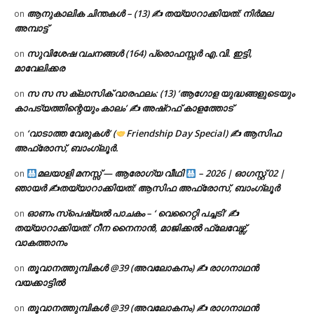
ആനുകാലിക ചിന്തകൾ – (13) ✍ തയ്യാറാക്കിയത്: നിർമല
on
അമ്പാട്ട്
സുവിശേഷ വചനങ്ങൾ (164) പ്രൊഫസ്സർ എ.വി. ഇട്ടി,
on
മാവേലിക്കര
സ സ സ ക്ലാസിക് വാരഫലം: (13) ‘ആഗോള യുദ്ധങ്ങളുടെയും
on
കാപട്യത്തിന്റെയും കാലം’ ✍ അഷ്റഫ് കാളത്തോട്
‘വാടാത്ത വേരുകൾ’ (
Friendship Day Special) ✍ ആസിഫ
on
അഫ്രോസ്, ബാംഗ്ലൂർ.
മലയാളി മനസ്സ് — ആരോഗ്യ വീഥി
– 2026 | ഓഗസ്റ്റ് 02 |
on
ഞായർ ✍
തയ്യാറാക്കിയത്: ആസിഫ അഫ്രോസ്, ബാംഗ്ലൂർ
ഓണം സ്പെഷ്യൽ പാചകം – ‘ വെറൈറ്റി പച്ചടി’ ✍
on
തയ്യാറാക്കിയത്: റീന നൈനാൻ, മാജിക്കൽ ഫ്ലേവേഴ്സ്,
വാകത്താനം
തൂവാനത്തുമ്പികൾ @39 (അവലോകനം) ✍ രാഗനാഥൻ
on
വയക്കാട്ടിൽ
തൂവാനത്തുമ്പികൾ @39 (അവലോകനം) ✍ രാഗനാഥൻ
on