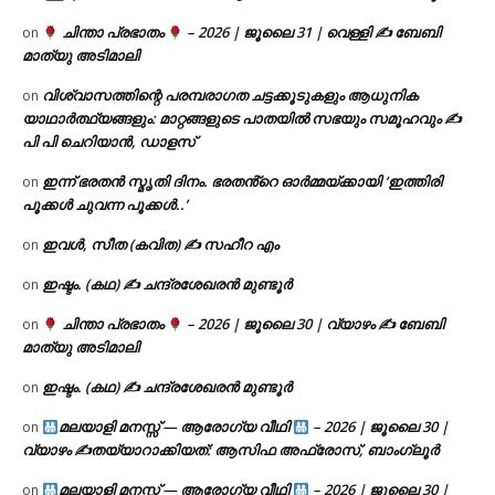
ചിന്താ പ്രഭാതം
– 2026 | ജൂലൈ 31 | വെള്ളി ✍
ബേബി
on
മാത്യു അടിമാലി
വിശ്വാസത്തിന്റെ പരമ്പരാഗത ചട്ടക്കൂടുകളും ആധുനിക
on
യാഥാർത്ഥ്യങ്ങളും: മാറ്റങ്ങളുടെ പാതയിൽ സഭയും സമൂഹവും ✍
പി പി ചെറിയാൻ, ഡാളസ്
ഇന്ന് ഭരതൻ സ്മൃതി ദിനം. ഭരതൻ്റെ ഓർമ്മയ്ക്കായി ‘ഇത്തിരി
on
പൂക്കൾ ചുവന്ന പൂക്കൾ..’
ഇവൾ, സീത (കവിത) ✍ സഹീറ എം
on
ഇഷ്ടം. (കഥ) ✍ ചന്ദ്രശേഖരൻ മുണ്ടൂർ
on
ചിന്താ പ്രഭാതം
– 2026 | ജൂലൈ 30 | വ്യാഴം ✍
ബേബി
on
മാത്യു അടിമാലി
ഇഷ്ടം. (കഥ) ✍ ചന്ദ്രശേഖരൻ മുണ്ടൂർ
on
മലയാളി മനസ്സ് — ആരോഗ്യ വീഥി
– 2026 | ജൂലൈ 30 |
on
വ്യാഴം ✍
തയ്യാറാക്കിയത്: ആസിഫ അഫ്രോസ്, ബാംഗ്ലൂർ
മലയാളി മനസ്സ് — ആരോഗ്യ വീഥി
– 2026 | ജൂലൈ 30 |
on