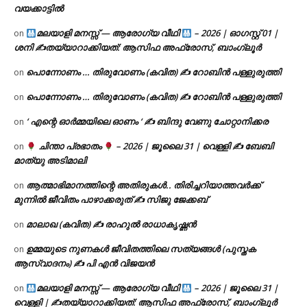
വയക്കാട്ടിൽ
മലയാളി മനസ്സ് — ആരോഗ്യ വീഥി
– 2026 | ഓഗസ്റ്റ് 01 |
on
ശനി ✍
തയ്യാറാക്കിയത്: ആസിഫ അഫ്രോസ്, ബാംഗ്ലൂർ
പൊന്നോണം … തിരുവോണം (കവിത) ✍ റോബിൻ പള്ളുരുത്തി
on
പൊന്നോണം … തിരുവോണം (കവിത) ✍ റോബിൻ പള്ളുരുത്തി
on
‘ എന്റെ ഓർമ്മയിലെ ഓണം ‘ ✍ ബിന്ദു വേണു ചോറ്റാനിക്കര
on
ചിന്താ പ്രഭാതം
– 2026 | ജൂലൈ 31 | വെള്ളി ✍
ബേബി
on
മാത്യു അടിമാലി
ആത്മാഭിമാനത്തിന്റെ അതിരുകൾ.. തിരിച്ചറിയാത്തവർക്ക്
on
മുന്നിൽ ജീവിതം പാഴാക്കരുത് ✍️ സിജു ജേക്കബ്
മാലാഖ (കവിത) ✍ രാഹുൽ രാധാകൃഷ്ണൻ
on
ഉമ്മയുടെ നുണകൾ ജീവിതത്തിലെ സത്യങ്ങൾ (പുസ്തക
on
ആസ്വാദനം) ✍ പി എൻ വിജയൻ
മലയാളി മനസ്സ് — ആരോഗ്യ വീഥി
– 2026 | ജൂലൈ 31 |
on
വെള്ളി | ✍
തയ്യാറാക്കിയത്: ആസിഫ അഫ്രോസ്, ബാംഗ്ലൂർ