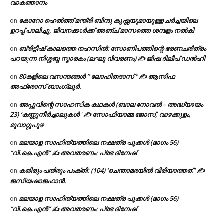
വാകത്താനം
കോറോ ഹെൽത്ത് മന്ത്രി ബിന്ദു കൃഷ്ണയുമായുള്ള ചർച്ചയിലെ
on
ഉറപ്പ് പാലിച്ചു, ജീവനക്കാർക്ക് അഞ്ച് മാസത്തെ ശമ്പളം നൽകി
ബ്രിട്ടീഷ് കാലത്തെ തഹസിൽ: സോണിപത്തിന്റെ ഭരണചരിത്രം
on
പറയുന്ന നിശ്ശബ്ദ സ്മാരകം (ലഘു വിവരണം) ✍ ജിഷ ദിലീപ് ഡൽഹി
80കളിലെ വസന്തങ്ങൾ ” ലോഹിതദാസ് ” ✍ ആസിഫ
on
അഫ്രോസ് ബാംഗ്ലൂർ.
അപ്പുവിന്റെ സാഹസിക കഥകൾ (ബാല നോവൽ – അദ്ധ്യായം
on
23) ‘കണ്ണുനീർച്ചാലുകൾ ‘ ✍ സോഫിയാമ്മ ജോസ്, വാഴക്കുളം,
മുവാറ്റുപുഴ
മലയാള സാഹിത്യത്തിലെ നക്ഷത്ര പൂക്കൾ (ഭാഗം 56)
on
“വി.കെ.എൻ” ✍ അവതരണം: പ്രഭ ദിനേഷ്
കതിരും പതിരും പംക്തി: (104) ‘ചെന്താമരയിൽ വിരിയാത്തത് ‘ ✍
on
ജസിയഷാജഹാൻ.
മലയാള സാഹിത്യത്തിലെ നക്ഷത്ര പൂക്കൾ (ഭാഗം 56)
on
“വി.കെ.എൻ” ✍ അവതരണം: പ്രഭ ദിനേഷ്