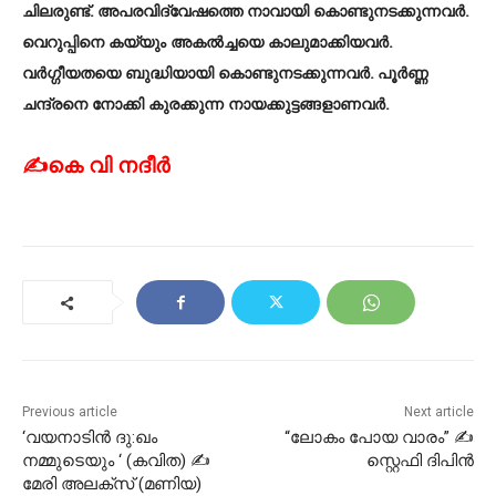
ചിലരുണ്ട്. അപരവിദ്വേഷത്തെ നാവായി കൊണ്ടുനടക്കുന്നവർ.
വെറുപ്പിനെ കയ്യും അകൽച്ചയെ കാലുമാക്കിയവർ.
വർഗ്ഗീയതയെ ബുദ്ധിയായി കൊണ്ടുനടക്കുന്നവർ. പൂർണ്ണ
ചന്ദ്രനെ നോക്കി കുരക്കുന്ന നായക്കുട്ടങ്ങളാണവർ.
✍കെ വി നദീർ
Previous article
Next article
‘വയനാടിൻ ദു:ഖം
“ലോകം പോയ വാരം” ✍
നമ്മുടെയും ‘ (കവിത) ✍
സ്റ്റെഫി ദിപിൻ
മേരി അലക്സ്‌ (മണിയ)