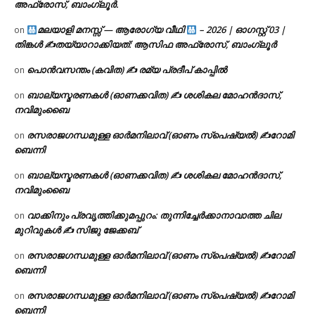
അഫ്രോസ്, ബാംഗ്ലൂർ.
മലയാളി മനസ്സ് — ആരോഗ്യ വീഥി
– 2026 | ഓഗസ്റ്റ് 03 |
on
തിങ്കൾ ✍
തയ്യാറാക്കിയത്: ആസിഫ അഫ്രോസ്, ബാംഗ്ലൂർ
പൊൻവസന്തം (കവിത) ✍ രമ്യ പ്രദീപ് കാപ്പിൽ
on
ബാല്യസ്മരണകൾ (ഓണക്കവിത) ✍ ശശികല മോഹൻദാസ്,
on
നവിമുംബൈ
രസരാജഗന്ധമുള്ള ഓർമനിലാവ് (ഓണം സ്‌പെഷ്യൽ) ✍റോമി
on
ബെന്നി
ബാല്യസ്മരണകൾ (ഓണക്കവിത) ✍ ശശികല മോഹൻദാസ്,
on
നവിമുംബൈ
വാക്കിനും പ്രവൃത്തിക്കുമപ്പുറം: തുന്നിച്ചേർക്കാനാവാത്ത ചില
on
മുറിവുകൾ ✍️ സിജു ജേക്കബ്
രസരാജഗന്ധമുള്ള ഓർമനിലാവ് (ഓണം സ്‌പെഷ്യൽ) ✍റോമി
on
ബെന്നി
രസരാജഗന്ധമുള്ള ഓർമനിലാവ് (ഓണം സ്‌പെഷ്യൽ) ✍റോമി
on
ബെന്നി