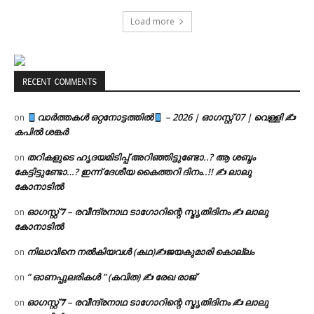
Load more
RECENT COMMENTS
വാർത്തകൾ ഒറ്റനോട്ടത്തിൽ
– 2026 | ഓഗസ്റ്റ് 07 | വെള്ളി ✍
on
കപിൽ ശങ്കർ
തറികളുടെ ഹൃദയമിടിപ്പ് അറിഞ്ഞിട്ടുണ്ടോ..? ആ ശബ്ദം
on
കേട്ടിട്ടുണ്ടോ…? ഇന്ന് ദേശീയ കൈത്തറി ദിനം..!! ✍ ലാലു
കോനാടിൽ
ഓഗസ്റ്റ് 𝟕 – രവീന്ദ്രനാഥ ടാഗോറിന്റെ സ്മൃതിദിനം ✍ ലാലു
on
കോനാടിൽ
നിലാവിനെ നൽകിയവൾ (കഥ)✍ജയകുമാരി കൊല്ലം
on
” ഓണപ്പുലരികൾ ” (കവിത) ✍ രേഖ രാജ്
on
ഓഗസ്റ്റ് 𝟕 – രവീന്ദ്രനാഥ ടാഗോറിന്റെ സ്മൃതിദിനം ✍ ലാലു
on