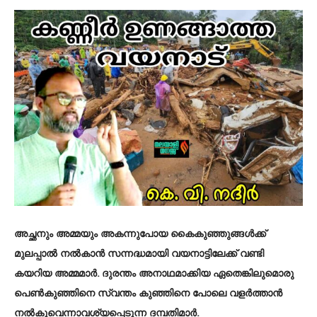
അച്ഛനും അമ്മയും അകന്നുപോയ കൈകുഞ്ഞുങ്ങൾക്ക്
മുലപ്പാൽ നൽകാൻ സന്നദ്ധമായി വയനാട്ടിലേക്ക് വണ്ടി
കയറിയ അമ്മമാർ. ദുരന്തം അനാഥമാക്കിയ ഏതെങ്കിലുമൊരു
പെൺകുഞ്ഞിനെ സ്വന്തം കുഞ്ഞിനെ പോലെ വളർത്താൻ
നൽകുവെന്നാവശ്യപ്പെടുന്ന ദമ്പതിമാർ.