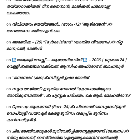
തയ്യാറാക്കിയത്: റീന നൈനാൻ, മാജിക്കൽ ഫ്ലേവേഴ്സ്,
വാകത്താനം
വിവിധതരം തെയ്യങ്ങൾ.. (ഭാഗം -12) “ആടിവേടൻ” ✍
on
അവതരണം: രജിത എൻ.കെ
അമേരിക്ക – (26) “Taybee island” (യാത്രാ വിവരണം) ✍ റിറ്റ
on
മാനുവൽ, ഡൽഹി
മലയാളി മനസ്സ് — ആരോഗ്യ വീഥി
– 2026 | ജൂലൈ 24 |
on
വെള്ളി ✍
തയ്യാറാക്കിയത്: ആസിഫ അഫ്രോസ്, ബാംഗ്ലൂർ
‘ നൊമ്പരം’ (കഥ) ✍സിസ്റ്റർ ഉഷാ ജോർജ്
on
സുധ അജിത്ത് എഴുതിയ നോവൽ “കോലധാരിയുടെ
on
അഗ്നികുണ്ഡങ്ങള്‍” , ✍ പുസ്തക പരിചയം: കെ ആർ. മോഹൻദാസ്
Open up ആകണോ? (Part -24) ✍ പ്രശാന്ത് വാസുദേവ് (മുൻ
on
ഡെപ്യൂട്ടി ഡയറക്ടർ കേരള ടൂറിസം വകുപ്പ് & ടൂറിസം
കൺസൾട്ടൻ്റ്).
ചില മടങ്ങിവരവുകൾ മുറിവേൽപ്പിക്കാനുള്ളതാണ്! (ലേഖനം) ✍️
on
സിജു ജേക്കബ്, ഓസ്‌ട്രേലിയ (എഴുത്തുകാരൻ/സഞ്ചാരി)