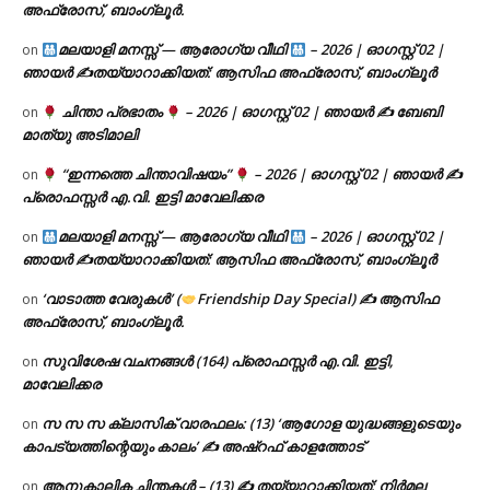
അഫ്രോസ്, ബാംഗ്ലൂർ.
മലയാളി മനസ്സ് — ആരോഗ്യ വീഥി
– 2026 | ഓഗസ്റ്റ് 02 |
on
ഞായർ ✍
തയ്യാറാക്കിയത്: ആസിഫ അഫ്രോസ്, ബാംഗ്ലൂർ
ചിന്താ പ്രഭാതം
– 2026 | ഓഗസ്റ്റ് 02 | ഞായർ ✍
ബേബി
on
മാത്യു അടിമാലി
“ഇന്നത്തെ ചിന്താവിഷയം”
– 2026 | ഓഗസ്റ്റ് 02 | ഞായർ ✍
on
പ്രൊഫസ്സർ എ.വി. ഇട്ടി മാവേലിക്കര
മലയാളി മനസ്സ് — ആരോഗ്യ വീഥി
– 2026 | ഓഗസ്റ്റ് 02 |
on
ഞായർ ✍
തയ്യാറാക്കിയത്: ആസിഫ അഫ്രോസ്, ബാംഗ്ലൂർ
‘വാടാത്ത വേരുകൾ’ (
Friendship Day Special) ✍ ആസിഫ
on
അഫ്രോസ്, ബാംഗ്ലൂർ.
സുവിശേഷ വചനങ്ങൾ (164) പ്രൊഫസ്സർ എ.വി. ഇട്ടി,
on
മാവേലിക്കര
സ സ സ ക്ലാസിക് വാരഫലം: (13) ‘ആഗോള യുദ്ധങ്ങളുടെയും
on
കാപട്യത്തിന്റെയും കാലം’ ✍ അഷ്റഫ് കാളത്തോട്
ആനുകാലിക ചിന്തകൾ – (13) ✍ തയ്യാറാക്കിയത്: നിർമല
on