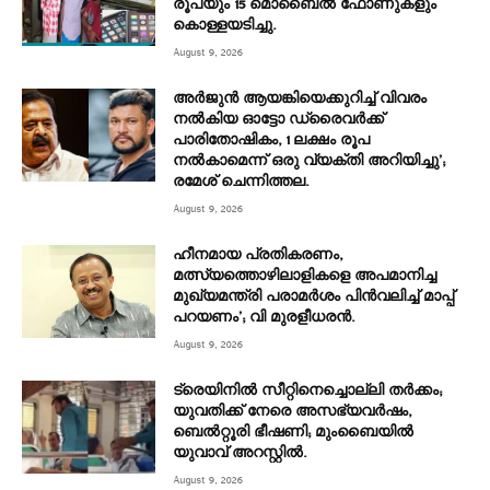
രൂപയും 15 മൊബൈൽ ഫോണുകളും
കൊള്ളയടിച്ചു.
August 9, 2026
അർജുൻ ആയങ്കിയെക്കുറിച്ച് വിവരം
നൽകിയ ഓട്ടോ ഡ്രൈവർക്ക്
പാരിതോഷികം, 1 ലക്ഷം രൂപ
നൽകാമെന്ന് ഒരു വ്യക്തി അറിയിച്ചു’;
രമേശ് ചെന്നിത്തല.
August 9, 2026
ഹീനമായ പ്രതികരണം,
മത്സ്യത്തൊഴിലാളികളെ അപമാനിച്ച
മുഖ്യമന്ത്രി പരാമർശം പിൻവലിച്ച് മാപ്പ്
പറയണം’; വി മുരളീധരൻ.
August 9, 2026
ട്രെയിനിൽ സീറ്റിനെച്ചൊല്ലി തർക്കം;
യുവതിക്ക് നേരെ അസഭ്യവർഷം,
ബെൽറ്റൂരി ഭീഷണി; മുംബൈയിൽ
യുവാവ് അറസ്റ്റിൽ.
August 9, 2026