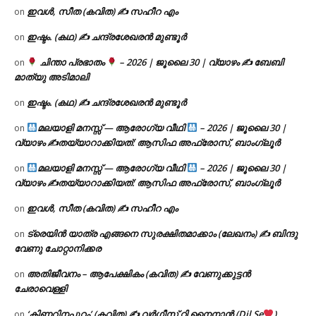
ഇവൾ, സീത (കവിത) ✍ സഹീറ എം
on
ഇഷ്ടം. (കഥ) ✍ ചന്ദ്രശേഖരൻ മുണ്ടൂർ
on
ചിന്താ പ്രഭാതം
– 2026 | ജൂലൈ 30 | വ്യാഴം ✍
ബേബി
on
മാത്യു അടിമാലി
ഇഷ്ടം. (കഥ) ✍ ചന്ദ്രശേഖരൻ മുണ്ടൂർ
on
മലയാളി മനസ്സ് — ആരോഗ്യ വീഥി
– 2026 | ജൂലൈ 30 |
on
വ്യാഴം ✍
തയ്യാറാക്കിയത്: ആസിഫ അഫ്രോസ്, ബാംഗ്ലൂർ
മലയാളി മനസ്സ് — ആരോഗ്യ വീഥി
– 2026 | ജൂലൈ 30 |
on
വ്യാഴം ✍
തയ്യാറാക്കിയത്: ആസിഫ അഫ്രോസ്, ബാംഗ്ലൂർ
ഇവൾ, സീത (കവിത) ✍ സഹീറ എം
on
ട്രെയിൻ യാത്ര എങ്ങനെ സുരക്ഷിതമാക്കാം (ലേഖനം) ✍ ബിന്ദു
on
വേണു ചോറ്റാനിക്കര
അതിജീവനം – ആപേക്ഷികം (കവിത) ✍ വേണുക്കുട്ടൻ
on
ചേരാവെള്ളി
‘കിണറിനപ്പുറം’ (കവിത) ✍ വർഗീസ് റ്റി നൈനാൻ (Dil Se
)
on