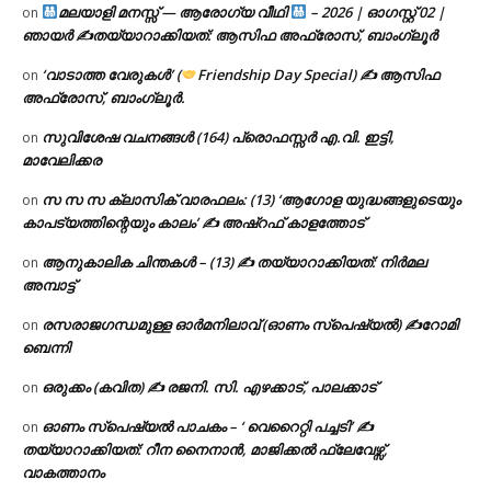
മലയാളി മനസ്സ് — ആരോഗ്യ വീഥി
– 2026 | ഓഗസ്റ്റ് 02 |
on
ഞായർ ✍
തയ്യാറാക്കിയത്: ആസിഫ അഫ്രോസ്, ബാംഗ്ലൂർ
‘വാടാത്ത വേരുകൾ’ (
Friendship Day Special) ✍ ആസിഫ
on
അഫ്രോസ്, ബാംഗ്ലൂർ.
സുവിശേഷ വചനങ്ങൾ (164) പ്രൊഫസ്സർ എ.വി. ഇട്ടി,
on
മാവേലിക്കര
സ സ സ ക്ലാസിക് വാരഫലം: (13) ‘ആഗോള യുദ്ധങ്ങളുടെയും
on
കാപട്യത്തിന്റെയും കാലം’ ✍ അഷ്റഫ് കാളത്തോട്
ആനുകാലിക ചിന്തകൾ – (13) ✍ തയ്യാറാക്കിയത്: നിർമല
on
അമ്പാട്ട്
രസരാജഗന്ധമുള്ള ഓർമനിലാവ് (ഓണം സ്‌പെഷ്യൽ) ✍റോമി
on
ബെന്നി
ഒരുക്കം (കവിത) ✍ രജനി. സി. എഴക്കാട്, പാലക്കാട്
on
ഓണം സ്പെഷ്യൽ പാചകം – ‘ വെറൈറ്റി പച്ചടി’ ✍
on
തയ്യാറാക്കിയത്: റീന നൈനാൻ, മാജിക്കൽ ഫ്ലേവേഴ്സ്,
വാകത്താനം