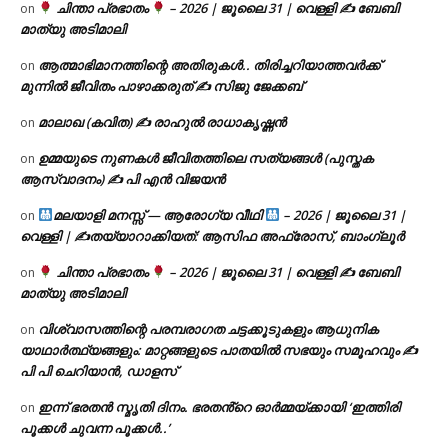
ചിന്താ പ്രഭാതം
– 2026 | ജൂലൈ 31 | വെള്ളി ✍
ബേബി
on
മാത്യു അടിമാലി
ആത്മാഭിമാനത്തിന്റെ അതിരുകൾ.. തിരിച്ചറിയാത്തവർക്ക്
on
മുന്നിൽ ജീവിതം പാഴാക്കരുത് ✍️ സിജു ജേക്കബ്
മാലാഖ (കവിത) ✍ രാഹുൽ രാധാകൃഷ്ണൻ
on
ഉമ്മയുടെ നുണകൾ ജീവിതത്തിലെ സത്യങ്ങൾ (പുസ്തക
on
ആസ്വാദനം) ✍ പി എൻ വിജയൻ
മലയാളി മനസ്സ് — ആരോഗ്യ വീഥി
– 2026 | ജൂലൈ 31 |
on
വെള്ളി | ✍
തയ്യാറാക്കിയത്: ആസിഫ അഫ്രോസ്, ബാംഗ്ലൂർ
ചിന്താ പ്രഭാതം
– 2026 | ജൂലൈ 31 | വെള്ളി ✍
ബേബി
on
മാത്യു അടിമാലി
വിശ്വാസത്തിന്റെ പരമ്പരാഗത ചട്ടക്കൂടുകളും ആധുനിക
on
യാഥാർത്ഥ്യങ്ങളും: മാറ്റങ്ങളുടെ പാതയിൽ സഭയും സമൂഹവും ✍
പി പി ചെറിയാൻ, ഡാളസ്
ഇന്ന് ഭരതൻ സ്മൃതി ദിനം. ഭരതൻ്റെ ഓർമ്മയ്ക്കായി ‘ഇത്തിരി
on
പൂക്കൾ ചുവന്ന പൂക്കൾ..’