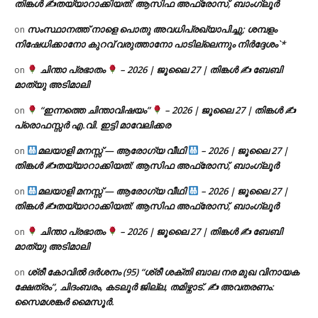
തിങ്കൾ ✍
തയ്യാറാക്കിയത്: ആസിഫ അഫ്രോസ്, ബാംഗ്ലൂർ
സംസ്ഥാനത്ത് നാളെ പൊതു അവധിപ്രഖ്യാപിച്ചു; ശമ്പളം
on
നിഷേധിക്കാനോ കുറവ് വരുത്താനോ പാടില്ലെന്നും നിർദ്ദേശം`*
ചിന്താ പ്രഭാതം
– 2026 | ജൂലൈ 27 | തിങ്കൾ ✍
ബേബി
on
മാത്യു അടിമാലി
“ഇന്നത്തെ ചിന്താവിഷയം”
– 2026 | ജൂലൈ 27 | തിങ്കൾ ✍
on
പ്രൊഫസ്സർ എ.വി. ഇട്ടി മാവേലിക്കര
മലയാളി മനസ്സ് — ആരോഗ്യ വീഥി
– 2026 | ജൂലൈ 27 |
on
തിങ്കൾ ✍
തയ്യാറാക്കിയത്: ആസിഫ അഫ്രോസ്, ബാംഗ്ലൂർ
മലയാളി മനസ്സ് — ആരോഗ്യ വീഥി
– 2026 | ജൂലൈ 27 |
on
തിങ്കൾ ✍
തയ്യാറാക്കിയത്: ആസിഫ അഫ്രോസ്, ബാംഗ്ലൂർ
ചിന്താ പ്രഭാതം
– 2026 | ജൂലൈ 27 | തിങ്കൾ ✍
ബേബി
on
മാത്യു അടിമാലി
ശ്രീ കോവിൽ ദർശനം (95) “ശ്രീ ശക്തി ബാല നര മുഖ വിനായക
on
ക്ഷേത്രം”, ചിദംബരം, കടലൂർ ജില്ല, തമിഴ്നാട്. ✍ അവതരണം:
സൈമശങ്കർ മൈസൂർ.