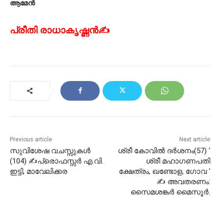
ആമേൻ
പ്രീതി രാധാകൃഷ്ണൻ✍
Previous article
Next article
സുവിശേഷ വചസ്സുകൾ
ശ്രീ കോവിൽ ദർശനം(57) ‘
(104) ✍പ്രൊഫസ്സർ എ.വി.
ശ്രീ മഹാഗണപതി
ഇട്ടി, മാവേലിക്കര
ക്ഷേത്രം, ഖണ്ടോള, ഗോവ ‘
✍ അവതരണം:
സൈമശങ്കർ മൈസൂർ.