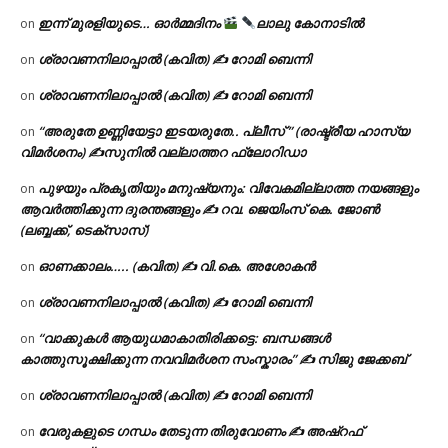
ഇന്ന് മുരളിയുടെ… ഓർമ്മദിനം
ലാലു കോനാടിൽ
on
ശ്രാവണനിലാപ്പാൽ (കവിത) ✍ റോമി ബെന്നി
on
ശ്രാവണനിലാപ്പാൽ (കവിത) ✍ റോമി ബെന്നി
on
“അരുതേ ഉണ്ണിയേട്ടാ ഇടയരുതേ.. പ്ലീസ് ” (രാഷ്ട്രീയ ഹാസ്യ
on
വിമർശനം) ✍സുനിൽ വല്ലാത്തറ ഫ്ലോറിഡാ
പുഴയും പ്രകൃതിയും മനുഷ്യനും: വിവേകമില്ലാത്ത നയങ്ങളും
on
ആവർത്തിക്കുന്ന ദുരന്തങ്ങളും ✍ റവ. ജെയിംസ് കെ. ജോൺ
(ലബ്ബക്ക്, ടെക്സാസ്)
ഓണക്കാലം….. (കവിത) ✍ വി.കെ. അശോകൻ
on
ശ്രാവണനിലാപ്പാൽ (കവിത) ✍ റോമി ബെന്നി
on
“വാക്കുകൾ ആയുധമാകാതിരിക്കട്ടെ: ബന്ധങ്ങൾ
on
കാത്തുസൂക്ഷിക്കുന്ന നവവിമർശന സംസ്കാരം” ✍️ സിജു ജേക്കബ്
ശ്രാവണനിലാപ്പാൽ (കവിത) ✍ റോമി ബെന്നി
on
വേരുകളുടെ ഗന്ധം തേടുന്ന തിരുവോണം ✍ അഷ്റഫ്
on