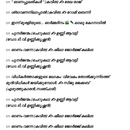
” ഓണപ്പുലരികൾ ” (കവിത) ✍ രേഖ രാജ്
on
ശ്രാവണനിലാപ്പാൽ (കവിത) ✍ റോമി ബെന്നി
on
ഇന്ന് മുരളിയുടെ… ഓർമ്മദിനം
ലാലു കോനാടിൽ
on
പുനർജന്മം (ചെറുകഥ) ✍ ഉണ്ണി ആവട്ടി
on
(ഡോ.ടി.വി.ഉണ്ണിക്കൃഷ്ണൻ)
ഓണം വന്നേ (കവിത) ✍ ഷീലാ ജോർജ്ജ് കല്ലട
on
പുനർജന്മം (ചെറുകഥ) ✍ ഉണ്ണി ആവട്ടി
on
(ഡോ.ടി.വി.ഉണ്ണിക്കൃഷ്ണൻ)
വിധികർത്താക്കളുടെ ലോകം: വിവേകം തോൽക്കുന്നിടത്ത്
on
മുൻവിധികൾ ജയിക്കുമ്പോൾ. ✍️ സിജു ജേക്കബ്
(എഴുത്തുകാരൻ,സഞ്ചാരി)
പുനർജന്മം (ചെറുകഥ) ✍ ഉണ്ണി ആവട്ടി
on
(ഡോ.ടി.വി.ഉണ്ണിക്കൃഷ്ണൻ)
ഓണം വന്നേ (കവിത) ✍ ഷീലാ ജോർജ്ജ് കല്ലട
on
ഓണം വന്നേ (കവിത) ✍ ഷീലാ ജോർജ്ജ് കല്ലട
on