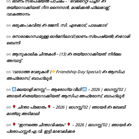
ഓണം സ്പെഷ്യൽ പാചകം – ‘ വെറൈറ്റി പച്ചടി’ ✍
on
തയ്യാറാക്കിയത്: റീന നൈനാൻ, മാജിക്കൽ ഫ്ലേവേഴ്സ്,
വാകത്താനം
ഒരുക്കം (കവിത) ✍ രജനി. സി. എഴക്കാട്, പാലക്കാട്
on
രസരാജഗന്ധമുള്ള ഓർമനിലാവ് (ഓണം സ്‌പെഷ്യൽ) ✍റോമി
on
ബെന്നി
ആനുകാലിക ചിന്തകൾ – (13) ✍ തയ്യാറാക്കിയത്: നിർമല
on
അമ്പാട്ട്
‘വാടാത്ത വേരുകൾ’ (
Friendship Day Special) ✍ ആസിഫ
on
അഫ്രോസ്, ബാംഗ്ലൂർ.
മലയാളി മനസ്സ് — ആരോഗ്യ വീഥി
– 2026 | ഓഗസ്റ്റ് 02 |
on
ഞായർ ✍
തയ്യാറാക്കിയത്: ആസിഫ അഫ്രോസ്, ബാംഗ്ലൂർ
ചിന്താ പ്രഭാതം
– 2026 | ഓഗസ്റ്റ് 02 | ഞായർ ✍
ബേബി
on
മാത്യു അടിമാലി
“ഇന്നത്തെ ചിന്താവിഷയം”
– 2026 | ഓഗസ്റ്റ് 02 | ഞായർ ✍
on
പ്രൊഫസ്സർ എ.വി. ഇട്ടി മാവേലിക്കര