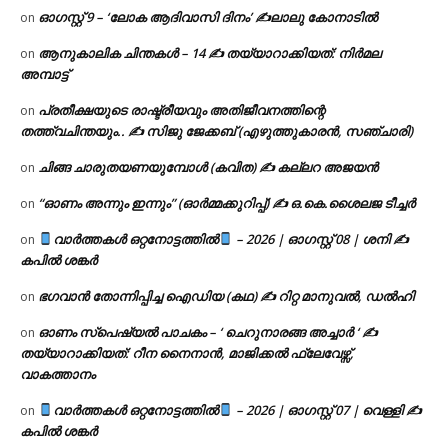
ഓഗസ്റ്റ് 9 – ‘ലോക ആദിവാസി ദിനം’ ✍️ലാലു കോനാടിൽ
on
ആനുകാലിക ചിന്തകൾ – 14 ✍ തയ്യാറാക്കിയത്: നിർമല
on
അമ്പാട്ട്
പ്രതീക്ഷയുടെ രാഷ്ട്രീയവും അതിജീവനത്തിന്റെ
on
തത്ത്വചിന്തയും.. ✍️ സിജു ജേക്കബ് (എഴുത്തുകാരൻ, സഞ്ചാരി)
ചിങ്ങ ചാരുതയണയുമ്പോൾ (കവിത) ✍ കല്ലറ അജയൻ
on
“ഓണം അന്നും ഇന്നും” (ഓർമ്മക്കുറിപ്പ്) ✍ ഒ.കെ.ശൈലജ ടീച്ചർ
on
വാർത്തകൾ ഒറ്റനോട്ടത്തിൽ
– 2026 | ഓഗസ്റ്റ് 08 | ശനി ✍
on
കപിൽ ശങ്കർ
ഭഗവാൻ തോന്നിപ്പിച്ച ഐഡിയ (കഥ) ✍ റിറ്റ മാനുവൽ, ഡൽഹി
on
ഓണം സ്പെഷ്യൽ പാചകം – ‘ ചെറുനാരങ്ങ അച്ചാർ ‘ ✍
on
തയ്യാറാക്കിയത്: റീന നൈനാൻ, മാജിക്കൽ ഫ്ലേവേഴ്സ്,
വാകത്താനം
വാർത്തകൾ ഒറ്റനോട്ടത്തിൽ
– 2026 | ഓഗസ്റ്റ് 07 | വെള്ളി ✍
on
കപിൽ ശങ്കർ