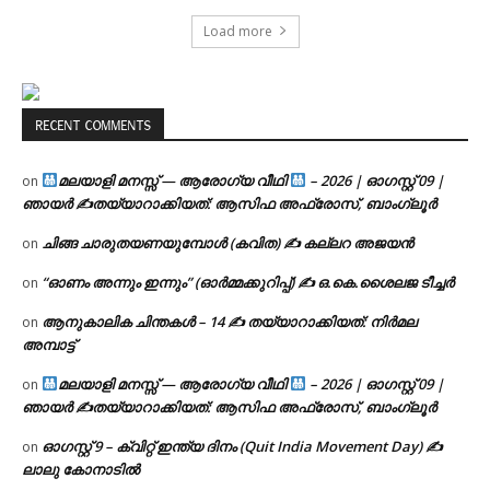
Load more
RECENT COMMENTS
മലയാളി മനസ്സ് — ആരോഗ്യ വീഥി
– 2026 | ഓഗസ്റ്റ് 09 |
on
ഞായർ ✍
തയ്യാറാക്കിയത്: ആസിഫ അഫ്രോസ്, ബാംഗ്ലൂർ
ചിങ്ങ ചാരുതയണയുമ്പോൾ (കവിത) ✍ കല്ലറ അജയൻ
on
“ഓണം അന്നും ഇന്നും” (ഓർമ്മക്കുറിപ്പ്) ✍ ഒ.കെ.ശൈലജ ടീച്ചർ
on
ആനുകാലിക ചിന്തകൾ – 14 ✍ തയ്യാറാക്കിയത്: നിർമല
on
അമ്പാട്ട്
മലയാളി മനസ്സ് — ആരോഗ്യ വീഥി
– 2026 | ഓഗസ്റ്റ് 09 |
on
ഞായർ ✍
തയ്യാറാക്കിയത്: ആസിഫ അഫ്രോസ്, ബാംഗ്ലൂർ
ഓഗസ്റ്റ് 9 – ക്വിറ്റ് ഇന്ത്യ ദിനം (Quit India Movement Day) ✍
on
ലാലു കോനാടിൽ