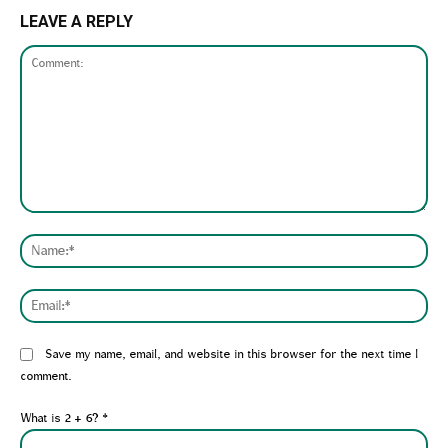
LEAVE A REPLY
Comment:
Nam
Emai
Website:
Save my name, email, and website in this browser for the next time I
comment.
What is 2 + 6?
*