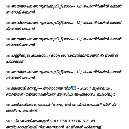
അധ്യാപന അനുഭവക്കുറിപ്പ് (ഭാഗം – 12) ‘പൊന്നീർക്കിൽ കമ്മൽ’
on
✍ റോമി ബെന്നി.
അധ്യാപന അനുഭവക്കുറിപ്പ് (ഭാഗം – 12) ‘പൊന്നീർക്കിൽ കമ്മൽ’
on
✍ റോമി ബെന്നി.
അധ്യാപന അനുഭവക്കുറിപ്പ് (ഭാഗം – 12) ‘പൊന്നീർക്കിൽ കമ്മൽ’
on
✍ റോമി ബെന്നി.
പള്ളിക്കൂടം കഥകൾ… ( ഭാഗം 69) ‘ശബരിമല യാത്ര’ ✍ സജി ടി.
on
പാലക്കാട്
അധ്യാപന അനുഭവക്കുറിപ്പ് (ഭാഗം – 12) ‘പൊന്നീർക്കിൽ കമ്മൽ’
on
✍ റോമി ബെന്നി.
മലയാളി മനസ്സ് — ആരോഗ്യ വീഥി
– 2026 | ജൂലൈ 26 |
on
ഞായർ ✍
തയ്യാറാക്കിയത്: ആസിഫ അഫ്രോസ്, ബാംഗ്ലൂർ
ഓർമ്മയിലെ മുഖങ്ങൾ: ‘സാമുവൽ ടെയ്ലർ കോൾറിഡ്ജ് ‘ ✍
on
അജി സുരേന്ദ്രൻ
‘ ചില പൊടിക്കൈകൾ ‘ (3) HOME DECOR TIPS ✍
on
തയ്യാറാക്കിയത്: റീന നൈനാൻ, മാജിക്കൽ ഫ്ലേവേഴ്സ്,