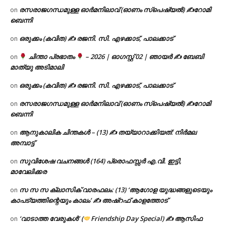
രസരാജഗന്ധമുള്ള ഓർമനിലാവ് (ഓണം സ്‌പെഷ്യൽ) ✍റോമി
on
ബെന്നി
ഒരുക്കം (കവിത) ✍ രജനി. സി. എഴക്കാട്, പാലക്കാട്
on
ചിന്താ പ്രഭാതം
– 2026 | ഓഗസ്റ്റ് 02 | ഞായർ ✍
ബേബി
on
മാത്യു അടിമാലി
ഒരുക്കം (കവിത) ✍ രജനി. സി. എഴക്കാട്, പാലക്കാട്
on
രസരാജഗന്ധമുള്ള ഓർമനിലാവ് (ഓണം സ്‌പെഷ്യൽ) ✍റോമി
on
ബെന്നി
ആനുകാലിക ചിന്തകൾ – (13) ✍ തയ്യാറാക്കിയത്: നിർമല
on
അമ്പാട്ട്
സുവിശേഷ വചനങ്ങൾ (164) പ്രൊഫസ്സർ എ.വി. ഇട്ടി,
on
മാവേലിക്കര
സ സ സ ക്ലാസിക് വാരഫലം: (13) ‘ആഗോള യുദ്ധങ്ങളുടെയും
on
കാപട്യത്തിന്റെയും കാലം’ ✍ അഷ്റഫ് കാളത്തോട്
‘വാടാത്ത വേരുകൾ’ (
Friendship Day Special) ✍ ആസിഫ
on