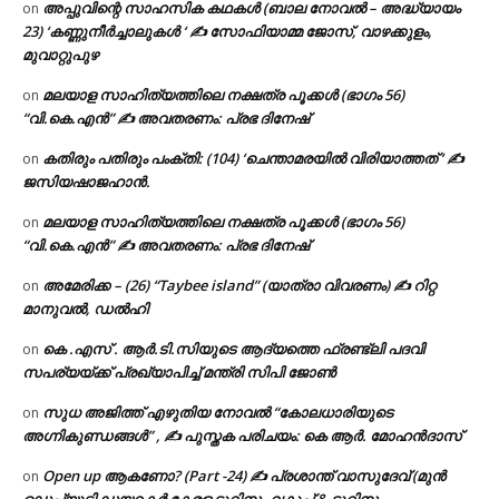
അപ്പുവിന്റെ സാഹസിക കഥകൾ (ബാല നോവൽ – അദ്ധ്യായം
on
23) ‘കണ്ണുനീർച്ചാലുകൾ ‘ ✍ സോഫിയാമ്മ ജോസ്, വാഴക്കുളം,
മുവാറ്റുപുഴ
മലയാള സാഹിത്യത്തിലെ നക്ഷത്ര പൂക്കൾ (ഭാഗം 56)
on
“വി.കെ.എൻ” ✍ അവതരണം: പ്രഭ ദിനേഷ്
കതിരും പതിരും പംക്തി: (104) ‘ചെന്താമരയിൽ വിരിയാത്തത് ‘ ✍
on
ജസിയഷാജഹാൻ.
മലയാള സാഹിത്യത്തിലെ നക്ഷത്ര പൂക്കൾ (ഭാഗം 56)
on
“വി.കെ.എൻ” ✍ അവതരണം: പ്രഭ ദിനേഷ്
അമേരിക്ക – (26) “Taybee island” (യാത്രാ വിവരണം) ✍ റിറ്റ
on
മാനുവൽ, ഡൽഹി
കെ .എസ് . ആർ.ടി.സിയുടെ ആദ്യത്തെ ഫ്രണ്ട്ലി പദവി
on
സപര്യയ്ക്ക് പ്രഖ്യാപിച്ച് മന്ത്രി സിപി ജോൺ
സുധ അജിത്ത് എഴുതിയ നോവൽ “കോലധാരിയുടെ
on
അഗ്നികുണ്ഡങ്ങള്‍” , ✍ പുസ്തക പരിചയം: കെ ആർ. മോഹൻദാസ്
Open up ആകണോ? (Part -24) ✍ പ്രശാന്ത് വാസുദേവ് (മുൻ
on
ഡെപ്യൂട്ടി ഡയറക്ടർ കേരള ടൂറിസം വകുപ്പ് & ടൂറിസം