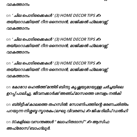
വാകത്താനം
‘ ചില പൊടിക്കൈകൾ ‘ (3) HOME DECOR TIPS ✍
on
തയ്യാറാക്കിയത്: റീന നൈനാൻ, മാജിക്കൽ ഫ്ലേവേഴ്സ്,
വാകത്താനം
‘ ചില പൊടിക്കൈകൾ ‘ (3) HOME DECOR TIPS ✍
on
തയ്യാറാക്കിയത്: റീന നൈനാൻ, മാജിക്കൽ ഫ്ലേവേഴ്സ്,
വാകത്താനം
‘ ചില പൊടിക്കൈകൾ ‘ (3) HOME DECOR TIPS ✍
on
തയ്യാറാക്കിയത്: റീന നൈനാൻ, മാജിക്കൽ ഫ്ലേവേഴ്സ്,
വാകത്താനം
കോറോ ഹെൽത്ത് മന്ത്രി ബിന്ദു കൃഷ്ണയുമായുള്ള ചർച്ചയിലെ
on
ഉറപ്പ് പാലിച്ചു, ജീവനക്കാർക്ക് അഞ്ച് മാസത്തെ ശമ്പളം നൽകി
ബ്രിട്ടീഷ് കാലത്തെ തഹസിൽ: സോണിപത്തിന്റെ ഭരണചരിത്രം
on
പറയുന്ന നിശ്ശബ്ദ സ്മാരകം (ലഘു വിവരണം) ✍ ജിഷ ദിലീപ് ഡൽഹി
80കളിലെ വസന്തങ്ങൾ ” ലോഹിതദാസ് ” ✍ ആസിഫ
on
അഫ്രോസ് ബാംഗ്ലൂർ.