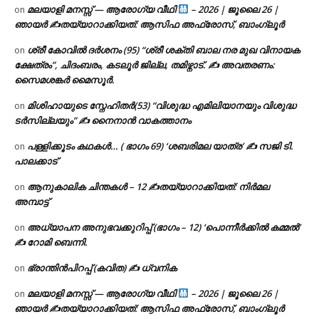
മലയാളി മനസ്സ് — ആരോഗ്യ വീഥി
– 2026 | ജൂലൈ 26 |
on
ഞായർ ✍
തയ്യാറാക്കിയത്: ആസിഫ അഫ്രോസ്, ബാംഗ്ലൂർ
ശ്രീ കോവിൽ ദർശനം (95) “ശ്രീ ശക്തി ബാല നര മുഖ വിനായക
on
ക്ഷേത്രം”, ചിദംബരം, കടലൂർ ജില്ല, തമിഴ്നാട്. ✍ അവതരണം:
സൈമശങ്കർ മൈസൂർ.
മിശിഹായുടെ സ്നേഹിതർ(53) “വിശുദ്ധ എമിലിയാനയും വിശുദ്ധ
on
ടര്‍സില്ലയും” ✍ നൈനാൻ വാകത്താനം
പള്ളിക്കൂടം കഥകൾ… ( ഭാഗം 69) ‘ശബരിമല യാത്ര’ ✍ സജി ടി.
on
പാലക്കാട്
ആനുകാലിക ചിന്തകൾ – 12 ✍തയ്യാറാക്കിയത്: നിർമല
on
അമ്പാട്ട്
അധ്യാപന അനുഭവക്കുറിപ്പ് (ഭാഗം – 12) ‘പൊന്നീർക്കിൽ കമ്മൽ’
on
✍ റോമി ബെന്നി.
ഭ്രാന്തിൻപിറപ്പ് (കവിത) ✍ ധ്വനിക
on
മലയാളി മനസ്സ് — ആരോഗ്യ വീഥി
– 2026 | ജൂലൈ 26 |
on
ഞായർ ✍
തയ്യാറാക്കിയത്: ആസിഫ അഫ്രോസ്, ബാംഗ്ലൂർ