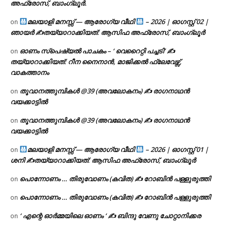
അഫ്രോസ്, ബാംഗ്ലൂർ.
മലയാളി മനസ്സ് — ആരോഗ്യ വീഥി
– 2026 | ഓഗസ്റ്റ് 02 |
on
ഞായർ ✍
തയ്യാറാക്കിയത്: ആസിഫ അഫ്രോസ്, ബാംഗ്ലൂർ
ഓണം സ്പെഷ്യൽ പാചകം – ‘ വെറൈറ്റി പച്ചടി’ ✍
on
തയ്യാറാക്കിയത്: റീന നൈനാൻ, മാജിക്കൽ ഫ്ലേവേഴ്സ്,
വാകത്താനം
തൂവാനത്തുമ്പികൾ @39 (അവലോകനം) ✍ രാഗനാഥൻ
on
വയക്കാട്ടിൽ
തൂവാനത്തുമ്പികൾ @39 (അവലോകനം) ✍ രാഗനാഥൻ
on
വയക്കാട്ടിൽ
മലയാളി മനസ്സ് — ആരോഗ്യ വീഥി
– 2026 | ഓഗസ്റ്റ് 01 |
on
ശനി ✍
തയ്യാറാക്കിയത്: ആസിഫ അഫ്രോസ്, ബാംഗ്ലൂർ
പൊന്നോണം … തിരുവോണം (കവിത) ✍ റോബിൻ പള്ളുരുത്തി
on
പൊന്നോണം … തിരുവോണം (കവിത) ✍ റോബിൻ പള്ളുരുത്തി
on
‘ എന്റെ ഓർമ്മയിലെ ഓണം ‘ ✍ ബിന്ദു വേണു ചോറ്റാനിക്കര
on