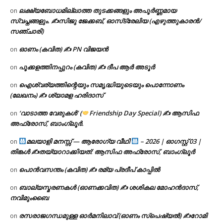
ലക്ഷ്യബോധമില്ലാത്ത തുടക്കങ്ങളും അപൂർണ്ണമായ
on
സ്വപ്നങ്ങളും. ✍️സിജു ജേക്കബ്, ഓസ്‌ട്രേലിയ (എഴുത്തുകാരൻ/
സഞ്ചാരി)
ഓണം (കവിത) ✍ PN വിജയൻ
on
പൂക്കളത്തിനപ്പുറം (കവിത) ✍ ദീപ ആർ അടൂർ
on
ഐശ്വര്യത്തിന്റെയും സമൃദ്ധിയുടെയും പൊന്നോണം
on
(ലേഖനം) ✍ ശ്യാമള ഹരിദാസ്
‘വാടാത്ത വേരുകൾ’ (
Friendship Day Special) ✍ ആസിഫ
on
അഫ്രോസ്, ബാംഗ്ലൂർ.
മലയാളി മനസ്സ് — ആരോഗ്യ വീഥി
– 2026 | ഓഗസ്റ്റ് 03 |
on
തിങ്കൾ ✍
തയ്യാറാക്കിയത്: ആസിഫ അഫ്രോസ്, ബാംഗ്ലൂർ
പൊൻവസന്തം (കവിത) ✍ രമ്യ പ്രദീപ് കാപ്പിൽ
on
ബാല്യസ്മരണകൾ (ഓണക്കവിത) ✍ ശശികല മോഹൻദാസ്,
on
നവിമുംബൈ
രസരാജഗന്ധമുള്ള ഓർമനിലാവ് (ഓണം സ്‌പെഷ്യൽ) ✍റോമി
on