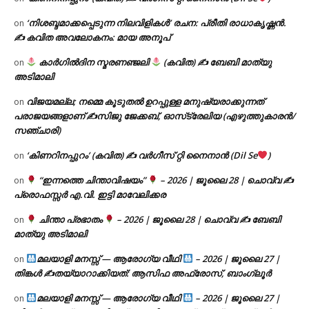
‘നിശബ്ദമാക്കപ്പെടുന്ന നിലവിളികൾ’ രചന: പ്രീതി രാധാകൃഷ്ണൻ.
on
✍ കവിത അവലോകനം: മായ അനൂപ്
കാർഗിൽദിന സ്മരണഞ്ജലി
(കവിത) ✍ ബേബി മാത്യു
on
അടിമാലി
വിജയമല്ല; നമ്മെ കൂടുതൽ ഉറപ്പുള്ള മനുഷ്യരാക്കുന്നത്
on
പരാജയങ്ങളാണ് ✍️സിജു ജേക്കബ്, ഓസ്‌ട്രേലിയ (എഴുത്തുകാരൻ/
സഞ്ചാരി)
‘കിണറിനപ്പുറം’ (കവിത) ✍ വർഗീസ് റ്റി നൈനാൻ (Dil Se
)
on
“ഇന്നത്തെ ചിന്താവിഷയം”
– 2026 | ജൂലൈ 28 | ചൊവ്വ ✍
on
പ്രൊഫസ്സർ എ.വി. ഇട്ടി മാവേലിക്കര
ചിന്താ പ്രഭാതം
– 2026 | ജൂലൈ 28 | ചൊവ്വ ✍
ബേബി
on
മാത്യു അടിമാലി
മലയാളി മനസ്സ് — ആരോഗ്യ വീഥി
– 2026 | ജൂലൈ 27 |
on
തിങ്കൾ ✍
തയ്യാറാക്കിയത്: ആസിഫ അഫ്രോസ്, ബാംഗ്ലൂർ
മലയാളി മനസ്സ് — ആരോഗ്യ വീഥി
– 2026 | ജൂലൈ 27 |
on