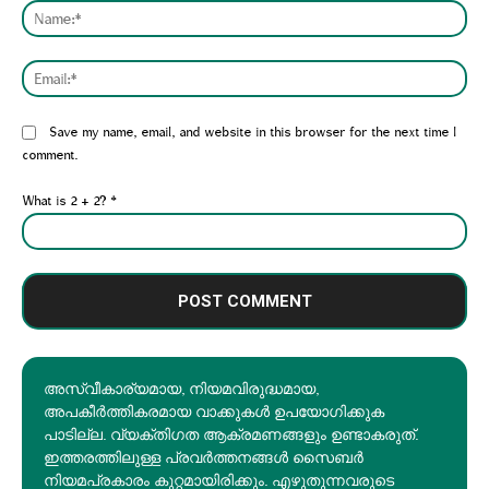
Nam
Emai
Website:
Save my name, email, and website in this browser for the next time I
comment.
What is 2 + 2?
*
അസ്വീകാര്യമായ, നിയമവിരുദ്ധമായ,
അപകീര്‍ത്തികരമായ വാക്കുകൾ ഉപയോഗിക്കുക
പാടില്ല. വ്യക്തിഗത ആക്രമണങ്ങളും ഉണ്ടാകരുത്.
ഇത്തരത്തിലുള്ള പ്രവർത്തനങ്ങൾ സൈബർ
നിയമപ്രകാരം കുറ്റമായിരിക്കും. എഴുതുന്നവരുടെ