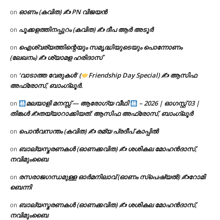
ഓണം (കവിത) ✍ PN വിജയൻ
on
പൂക്കളത്തിനപ്പുറം (കവിത) ✍ ദീപ ആർ അടൂർ
on
ഐശ്വര്യത്തിന്റെയും സമൃദ്ധിയുടെയും പൊന്നോണം
on
(ലേഖനം) ✍ ശ്യാമള ഹരിദാസ്
‘വാടാത്ത വേരുകൾ’ (
Friendship Day Special) ✍ ആസിഫ
on
അഫ്രോസ്, ബാംഗ്ലൂർ.
മലയാളി മനസ്സ് — ആരോഗ്യ വീഥി
– 2026 | ഓഗസ്റ്റ് 03 |
on
തിങ്കൾ ✍
തയ്യാറാക്കിയത്: ആസിഫ അഫ്രോസ്, ബാംഗ്ലൂർ
പൊൻവസന്തം (കവിത) ✍ രമ്യ പ്രദീപ് കാപ്പിൽ
on
ബാല്യസ്മരണകൾ (ഓണക്കവിത) ✍ ശശികല മോഹൻദാസ്,
on
നവിമുംബൈ
രസരാജഗന്ധമുള്ള ഓർമനിലാവ് (ഓണം സ്‌പെഷ്യൽ) ✍റോമി
on
ബെന്നി
ബാല്യസ്മരണകൾ (ഓണക്കവിത) ✍ ശശികല മോഹൻദാസ്,
on
നവിമുംബൈ