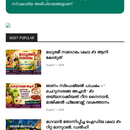
സ്വകാര്യ അഭിപ്രായങ്ങളാണ്.
MOST POPULAR
മധുരമീ സമാഗമം (കഥ) ✍ ആനി
കോരുത്
August 7, 2026
ഓണം സ്പെഷ്യൽ പാചകം – ‘
ചെറുനാരങ്ങ അച്ചാർ ‘ ✍
തയ്യാറാക്കിയത്: റീന നൈനാൻ,
മാജിക്കൽ ഫ്ലേവേഴ്സ്, വാകത്താനം
August 7, 2026
ഭഗവാൻ തോന്നിപ്പിച്ച ഐഡിയ (കഥ) ✍
റിറ്റ മാനുവൽ, ഡൽഹി