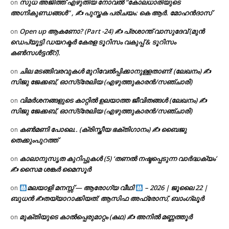
സുധ അജിത്ത് എഴുതിയ നോവൽ “കോലധാരിയുടെ
on
അഗ്നികുണ്ഡങ്ങള്‍” , ✍ പുസ്തക പരിചയം: കെ ആർ. മോഹൻദാസ്
Open up ആകണോ? (Part -24) ✍ പ്രശാന്ത് വാസുദേവ് (മുൻ
on
ഡെപ്യൂട്ടി ഡയറക്ടർ കേരള ടൂറിസം വകുപ്പ് & ടൂറിസം
കൺസൾട്ടൻ്റ്).
ചില മടങ്ങിവരവുകൾ മുറിവേൽപ്പിക്കാനുള്ളതാണ്! (ലേഖനം) ✍️
on
സിജു ജേക്കബ്, ഓസ്‌ട്രേലിയ (എഴുത്തുകാരൻ/സഞ്ചാരി)
വിമർശനങ്ങളുടെ കാറ്റിൽ ഉലയാത്ത ജീവിതങ്ങൾ (ലേഖനം) ✍️
on
സിജു ജേക്കബ്, ഓസ്‌ട്രേലിയ (എഴുത്തുകാരൻ/സഞ്ചാരി)
കൺമണി പോലെ.. (ക്രിസ്തീയ ഭക്തിഗാനം) ✍ ബൈജു
on
തെക്കുംപുറത്ത്
കാലാനുസൃത കുറിപ്പുകൾ (5) ‘തണൽ നഷ്ടപ്പെടുന്ന വാർദ്ധക്യം’
on
✍ സൈമ ശങ്കർ മൈസൂർ
മലയാളി മനസ്സ് — ആരോഗ്യ വീഥി
– 2026 | ജൂലൈ 22 |
on
ബുധൻ ✍
തയ്യാറാക്കിയത്: ആസിഫ അഫ്രോസ്, ബാംഗ്ലൂർ
മുക്തിയുടെ കാൽപ്പെരുമാറ്റം (കഥ) ✍ അനിൽ മണ്ണത്തൂർ
on