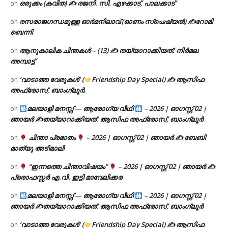
ഒരുക്കം (കവിത) ✍ രജനി. സി. എഴക്കാട്, പാലക്കാട്
on
രസരാജഗന്ധമുള്ള ഓർമനിലാവ് (ഓണം സ്‌പെഷ്യൽ) ✍റോമി
on
ബെന്നി
ആനുകാലിക ചിന്തകൾ – (13) ✍ തയ്യാറാക്കിയത്: നിർമല
on
അമ്പാട്ട്
‘വാടാത്ത വേരുകൾ’ (
Friendship Day Special) ✍ ആസിഫ
on
അഫ്രോസ്, ബാംഗ്ലൂർ.
മലയാളി മനസ്സ് — ആരോഗ്യ വീഥി
– 2026 | ഓഗസ്റ്റ് 02 |
on
ഞായർ ✍
തയ്യാറാക്കിയത്: ആസിഫ അഫ്രോസ്, ബാംഗ്ലൂർ
ചിന്താ പ്രഭാതം
– 2026 | ഓഗസ്റ്റ് 02 | ഞായർ ✍
ബേബി
on
മാത്യു അടിമാലി
“ഇന്നത്തെ ചിന്താവിഷയം”
– 2026 | ഓഗസ്റ്റ് 02 | ഞായർ ✍
on
പ്രൊഫസ്സർ എ.വി. ഇട്ടി മാവേലിക്കര
മലയാളി മനസ്സ് — ആരോഗ്യ വീഥി
– 2026 | ഓഗസ്റ്റ് 02 |
on
ഞായർ ✍
തയ്യാറാക്കിയത്: ആസിഫ അഫ്രോസ്, ബാംഗ്ലൂർ
‘വാടാത്ത വേരുകൾ’ (
Friendship Day Special) ✍ ആസിഫ
on