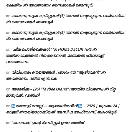
ക്ഷേത്രം’ ✍ അവതരണം: സൈമശങ്കർ മൈസൂർ.
കാലാനുസൃത കുറിപ്പുകൾ (5) ‘തണൽ നഷ്ടപ്പെടുന്ന വാർദ്ധക്യം’
on
✍ സൈമ ശങ്കർ മൈസൂർ
കാലാനുസൃത കുറിപ്പുകൾ (5) ‘തണൽ നഷ്ടപ്പെടുന്ന വാർദ്ധക്യം’
on
✍ സൈമ ശങ്കർ മൈസൂർ
‘ ചില പൊടിക്കൈകൾ ‘ (3) HOME DECOR TIPS ✍
on
തയ്യാറാക്കിയത്: റീന നൈനാൻ, മാജിക്കൽ ഫ്ലേവേഴ്സ്,
വാകത്താനം
വിവിധതരം തെയ്യങ്ങൾ.. (ഭാഗം -12) “ആടിവേടൻ” ✍
on
അവതരണം: രജിത എൻ.കെ
അമേരിക്ക – (26) “Taybee island” (യാത്രാ വിവരണം) ✍ റിറ്റ
on
മാനുവൽ, ഡൽഹി
മലയാളി മനസ്സ് — ആരോഗ്യ വീഥി
– 2026 | ജൂലൈ 24 |
on
വെള്ളി ✍
തയ്യാറാക്കിയത്: ആസിഫ അഫ്രോസ്, ബാംഗ്ലൂർ
‘ നൊമ്പരം’ (കഥ) ✍സിസ്റ്റർ ഉഷാ ജോർജ്
on