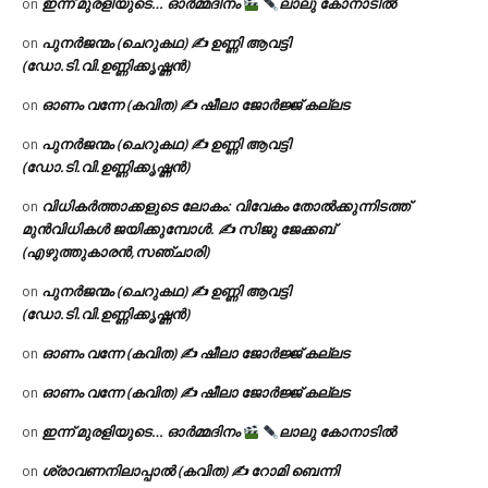
ഇന്ന് മുരളിയുടെ… ഓർമ്മദിനം
ലാലു കോനാടിൽ
on
പുനർജന്മം (ചെറുകഥ) ✍ ഉണ്ണി ആവട്ടി
on
(ഡോ.ടി.വി.ഉണ്ണിക്കൃഷ്ണൻ)
ഓണം വന്നേ (കവിത) ✍ ഷീലാ ജോർജ്ജ് കല്ലട
on
പുനർജന്മം (ചെറുകഥ) ✍ ഉണ്ണി ആവട്ടി
on
(ഡോ.ടി.വി.ഉണ്ണിക്കൃഷ്ണൻ)
വിധികർത്താക്കളുടെ ലോകം: വിവേകം തോൽക്കുന്നിടത്ത്
on
മുൻവിധികൾ ജയിക്കുമ്പോൾ. ✍️ സിജു ജേക്കബ്
(എഴുത്തുകാരൻ,സഞ്ചാരി)
പുനർജന്മം (ചെറുകഥ) ✍ ഉണ്ണി ആവട്ടി
on
(ഡോ.ടി.വി.ഉണ്ണിക്കൃഷ്ണൻ)
ഓണം വന്നേ (കവിത) ✍ ഷീലാ ജോർജ്ജ് കല്ലട
on
ഓണം വന്നേ (കവിത) ✍ ഷീലാ ജോർജ്ജ് കല്ലട
on
ഇന്ന് മുരളിയുടെ… ഓർമ്മദിനം
ലാലു കോനാടിൽ
on
ശ്രാവണനിലാപ്പാൽ (കവിത) ✍ റോമി ബെന്നി
on