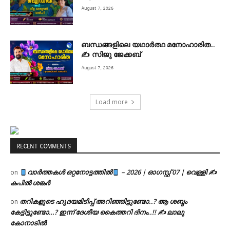
August 7, 2026
ബന്ധങ്ങളിലെ യഥാർത്ഥ മനോഹാരിത…
✍️ സിജു ജേക്കബ്
August 7, 2026
Load more
RECENT COMMENTS
വാർത്തകൾ ഒറ്റനോട്ടത്തിൽ
– 2026 | ഓഗസ്റ്റ് 07 | വെള്ളി ✍
on
കപിൽ ശങ്കർ
തറികളുടെ ഹൃദയമിടിപ്പ് അറിഞ്ഞിട്ടുണ്ടോ..? ആ ശബ്ദം
on
കേട്ടിട്ടുണ്ടോ…? ഇന്ന് ദേശീയ കൈത്തറി ദിനം..!! ✍ ലാലു
കോനാടിൽ