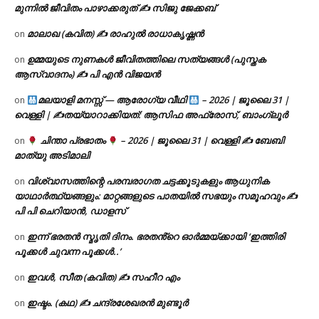
മുന്നിൽ ജീവിതം പാഴാക്കരുത് ✍️ സിജു ജേക്കബ്
മാലാഖ (കവിത) ✍ രാഹുൽ രാധാകൃഷ്ണൻ
on
ഉമ്മയുടെ നുണകൾ ജീവിതത്തിലെ സത്യങ്ങൾ (പുസ്തക
on
ആസ്വാദനം) ✍ പി എൻ വിജയൻ
മലയാളി മനസ്സ് — ആരോഗ്യ വീഥി
– 2026 | ജൂലൈ 31 |
on
വെള്ളി | ✍
തയ്യാറാക്കിയത്: ആസിഫ അഫ്രോസ്, ബാംഗ്ലൂർ
ചിന്താ പ്രഭാതം
– 2026 | ജൂലൈ 31 | വെള്ളി ✍
ബേബി
on
മാത്യു അടിമാലി
വിശ്വാസത്തിന്റെ പരമ്പരാഗത ചട്ടക്കൂടുകളും ആധുനിക
on
യാഥാർത്ഥ്യങ്ങളും: മാറ്റങ്ങളുടെ പാതയിൽ സഭയും സമൂഹവും ✍
പി പി ചെറിയാൻ, ഡാളസ്
ഇന്ന് ഭരതൻ സ്മൃതി ദിനം. ഭരതൻ്റെ ഓർമ്മയ്ക്കായി ‘ഇത്തിരി
on
പൂക്കൾ ചുവന്ന പൂക്കൾ..’
ഇവൾ, സീത (കവിത) ✍ സഹീറ എം
on
ഇഷ്ടം. (കഥ) ✍ ചന്ദ്രശേഖരൻ മുണ്ടൂർ
on