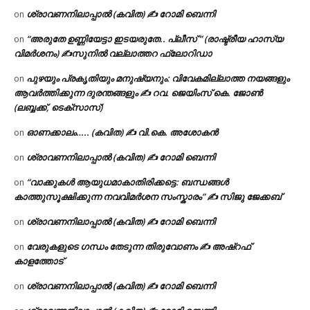
ശ്രാവണനിലാപ്പാൽ (കവിത) ✍ റോമി ബെന്നി
on
“അരുതേ ഉണ്ണിയേട്ടാ ഇടയരുതേ.. പ്ലീസ് ” (രാഷ്ട്രീയ ഹാസ്യ
on
വിമർശനം) ✍സുനിൽ വല്ലാത്തറ ഫ്ലോറിഡാ
പുഴയും പ്രകൃതിയും മനുഷ്യനും: വിവേകമില്ലാത്ത നയങ്ങളും
on
ആവർത്തിക്കുന്ന ദുരന്തങ്ങളും ✍ റവ. ജെയിംസ് കെ. ജോൺ
(ലബ്ബക്ക്, ടെക്സാസ്)
ഓണക്കാലം….. (കവിത) ✍ വി.കെ. അശോകൻ
on
ശ്രാവണനിലാപ്പാൽ (കവിത) ✍ റോമി ബെന്നി
on
“വാക്കുകൾ ആയുധമാകാതിരിക്കട്ടെ: ബന്ധങ്ങൾ
on
കാത്തുസൂക്ഷിക്കുന്ന നവവിമർശന സംസ്കാരം” ✍️ സിജു ജേക്കബ്
ശ്രാവണനിലാപ്പാൽ (കവിത) ✍ റോമി ബെന്നി
on
വേരുകളുടെ ഗന്ധം തേടുന്ന തിരുവോണം ✍ അഷ്റഫ്
on
കാളത്തോട്
ശ്രാവണനിലാപ്പാൽ (കവിത) ✍ റോമി ബെന്നി
on