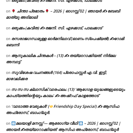
ഒരുക്കം (കവിത) ✍ രജനി. സി. എഴക്കാട്, പാലക്കാട്
on
ചിന്താ പ്രഭാതം
– 2026 | ഓഗസ്റ്റ് 02 | ഞായർ ✍
ബേബി
on
മാത്യു അടിമാലി
ഒരുക്കം (കവിത) ✍ രജനി. സി. എഴക്കാട്, പാലക്കാട്
on
രസരാജഗന്ധമുള്ള ഓർമനിലാവ് (ഓണം സ്‌പെഷ്യൽ) ✍റോമി
on
ബെന്നി
ആനുകാലിക ചിന്തകൾ – (13) ✍ തയ്യാറാക്കിയത്: നിർമല
on
അമ്പാട്ട്
സുവിശേഷ വചനങ്ങൾ (164) പ്രൊഫസ്സർ എ.വി. ഇട്ടി,
on
മാവേലിക്കര
സ സ സ ക്ലാസിക് വാരഫലം: (13) ‘ആഗോള യുദ്ധങ്ങളുടെയും
on
കാപട്യത്തിന്റെയും കാലം’ ✍ അഷ്റഫ് കാളത്തോട്
‘വാടാത്ത വേരുകൾ’ (
Friendship Day Special) ✍ ആസിഫ
on
അഫ്രോസ്, ബാംഗ്ലൂർ.
മലയാളി മനസ്സ് — ആരോഗ്യ വീഥി
– 2026 | ഓഗസ്റ്റ് 02 |
on
ഞായർ ✍
തയ്യാറാക്കിയത്: ആസിഫ അഫ്രോസ്, ബാംഗ്ലൂർ