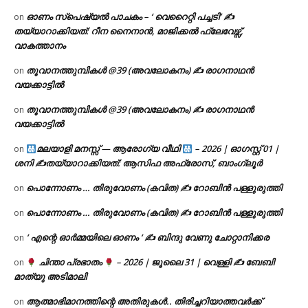
ഓണം സ്പെഷ്യൽ പാചകം – ‘ വെറൈറ്റി പച്ചടി’ ✍
on
തയ്യാറാക്കിയത്: റീന നൈനാൻ, മാജിക്കൽ ഫ്ലേവേഴ്സ്,
വാകത്താനം
തൂവാനത്തുമ്പികൾ @39 (അവലോകനം) ✍ രാഗനാഥൻ
on
വയക്കാട്ടിൽ
തൂവാനത്തുമ്പികൾ @39 (അവലോകനം) ✍ രാഗനാഥൻ
on
വയക്കാട്ടിൽ
മലയാളി മനസ്സ് — ആരോഗ്യ വീഥി
– 2026 | ഓഗസ്റ്റ് 01 |
on
ശനി ✍
തയ്യാറാക്കിയത്: ആസിഫ അഫ്രോസ്, ബാംഗ്ലൂർ
പൊന്നോണം … തിരുവോണം (കവിത) ✍ റോബിൻ പള്ളുരുത്തി
on
പൊന്നോണം … തിരുവോണം (കവിത) ✍ റോബിൻ പള്ളുരുത്തി
on
‘ എന്റെ ഓർമ്മയിലെ ഓണം ‘ ✍ ബിന്ദു വേണു ചോറ്റാനിക്കര
on
ചിന്താ പ്രഭാതം
– 2026 | ജൂലൈ 31 | വെള്ളി ✍
ബേബി
on
മാത്യു അടിമാലി
ആത്മാഭിമാനത്തിന്റെ അതിരുകൾ.. തിരിച്ചറിയാത്തവർക്ക്
on