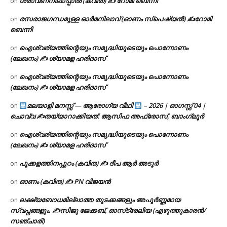
ശ്രാവണനിലാപ്പാൽ (കവിത) ✍ റോമി ബെന്നി
on
രസരാജഗന്ധമുള്ള ഓർമനിലാവ് (ഓണം സ്‌പെഷ്യൽ) ✍റോമി
on
ബെന്നി
ഐശ്വര്യത്തിന്റെയും സമൃദ്ധിയുടെയും പൊന്നോണം
on
(ലേഖനം) ✍ ശ്യാമള ഹരിദാസ്
ഐശ്വര്യത്തിന്റെയും സമൃദ്ധിയുടെയും പൊന്നോണം
on
(ലേഖനം) ✍ ശ്യാമള ഹരിദാസ്
മലയാളി മനസ്സ് — ആരോഗ്യ വീഥി
– 2026 | ഓഗസ്റ്റ് 04 |
on
ചൊവ്വ ✍
തയ്യാറാക്കിയത്: ആസിഫ അഫ്രോസ്, ബാംഗ്ലൂർ
ഐശ്വര്യത്തിന്റെയും സമൃദ്ധിയുടെയും പൊന്നോണം
on
(ലേഖനം) ✍ ശ്യാമള ഹരിദാസ്
പൂക്കളത്തിനപ്പുറം (കവിത) ✍ ദീപ ആർ അടൂർ
on
ഓണം (കവിത) ✍ PN വിജയൻ
on
ലക്ഷ്യബോധമില്ലാത്ത തുടക്കങ്ങളും അപൂർണ്ണമായ
on
സ്വപ്നങ്ങളും. ✍️സിജു ജേക്കബ്, ഓസ്‌ട്രേലിയ (എഴുത്തുകാരൻ/
സഞ്ചാരി)