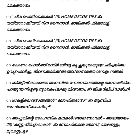
വാകത്താനം
‘ ചില പൊടിക്കൈകൾ ‘ (3) HOME DECOR TIPS ✍
on
തയ്യാറാക്കിയത്: റീന നൈനാൻ, മാജിക്കൽ ഫ്ലേവേഴ്സ്,
വാകത്താനം
‘ ചില പൊടിക്കൈകൾ ‘ (3) HOME DECOR TIPS ✍
on
തയ്യാറാക്കിയത്: റീന നൈനാൻ, മാജിക്കൽ ഫ്ലേവേഴ്സ്,
വാകത്താനം
കോറോ ഹെൽത്ത് മന്ത്രി ബിന്ദു കൃഷ്ണയുമായുള്ള ചർച്ചയിലെ
on
ഉറപ്പ് പാലിച്ചു, ജീവനക്കാർക്ക് അഞ്ച് മാസത്തെ ശമ്പളം നൽകി
ബ്രിട്ടീഷ് കാലത്തെ തഹസിൽ: സോണിപത്തിന്റെ ഭരണചരിത്രം
on
പറയുന്ന നിശ്ശബ്ദ സ്മാരകം (ലഘു വിവരണം) ✍ ജിഷ ദിലീപ് ഡൽഹി
80കളിലെ വസന്തങ്ങൾ ” ലോഹിതദാസ് ” ✍ ആസിഫ
on
അഫ്രോസ് ബാംഗ്ലൂർ.
അപ്പുവിന്റെ സാഹസിക കഥകൾ (ബാല നോവൽ – അദ്ധ്യായം
on
23) ‘കണ്ണുനീർച്ചാലുകൾ ‘ ✍ സോഫിയാമ്മ ജോസ്, വാഴക്കുളം,
മുവാറ്റുപുഴ