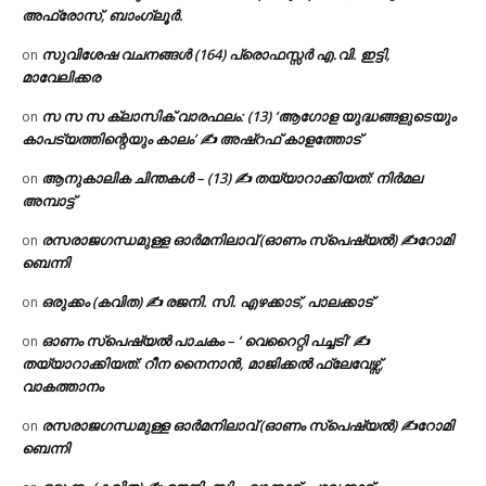
അഫ്രോസ്, ബാംഗ്ലൂർ.
സുവിശേഷ വചനങ്ങൾ (164) പ്രൊഫസ്സർ എ.വി. ഇട്ടി,
on
മാവേലിക്കര
സ സ സ ക്ലാസിക് വാരഫലം: (13) ‘ആഗോള യുദ്ധങ്ങളുടെയും
on
കാപട്യത്തിന്റെയും കാലം’ ✍ അഷ്റഫ് കാളത്തോട്
ആനുകാലിക ചിന്തകൾ – (13) ✍ തയ്യാറാക്കിയത്: നിർമല
on
അമ്പാട്ട്
രസരാജഗന്ധമുള്ള ഓർമനിലാവ് (ഓണം സ്‌പെഷ്യൽ) ✍റോമി
on
ബെന്നി
ഒരുക്കം (കവിത) ✍ രജനി. സി. എഴക്കാട്, പാലക്കാട്
on
ഓണം സ്പെഷ്യൽ പാചകം – ‘ വെറൈറ്റി പച്ചടി’ ✍
on
തയ്യാറാക്കിയത്: റീന നൈനാൻ, മാജിക്കൽ ഫ്ലേവേഴ്സ്,
വാകത്താനം
രസരാജഗന്ധമുള്ള ഓർമനിലാവ് (ഓണം സ്‌പെഷ്യൽ) ✍റോമി
on
ബെന്നി