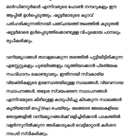
ഓർഡിനേറ്റർമാർ എന്നിവരുടെ ഫോൺ നമ്പറുകളും ഈ
ആപ്പിൽ ഉൾപ്പെടുത്തും. ഷൂട്ടർമാരുടെ കുറവ്
പരിഹരിക്കുന്നതിനായി പഞ്ചായത്ത് തലത്തിൽ കൂടുതൽ
ഷൂട്ടർമാരെ ഉൾപ്പെടുത്തിക്കൊണ്ടുള്ള വിപുലമായ പാനലും
രൂപീകരിക്കും.
വന്യമൃഗങ്ങൾ താവളമാക്കുന്ന തരത്തിൽ പൂട്ടിയിട്ടിരിക്കുന്ന
എസ്റ്റേറ്റുകളും പുരയിടങ്ങളും വൃത്തിയാക്കാൻ പ്രത്യേക
സംവിധാനം കൊണ്ടുവരും. ഇതിനായി സ്വകാര്യ
വ്യക്തികളുടെ ഉടമസ്ഥതയിലുള്ള സ്ഥലങ്ങൾ, വ്യവസായ
സ്ഥാപനങ്ങൾ, തദ്ദേശ സ്വയംഭരണ സ്ഥാപനങ്ങൾ
എന്നിവയുടെ കീഴിലുള്ള കാടുപിടിച്ചു കിടക്കുന്ന സ്ഥലങ്ങൾ
കൃത്യമായി മാപ്പ് (Map) ചെയ്യും. മലയോര മേഖലകളിലെ
തോട്ടങ്ങളിൽ വന്യമൃഗങ്ങൾക്ക് ഒളിച്ചിരിക്കാൻ പാകത്തിൽ
വളർന്നുനിൽക്കുന്ന അടിക്കാടുകൾ വെട്ടിമാറ്റാൻ കർശന
നടപടി സ്വീകരിക്കും.