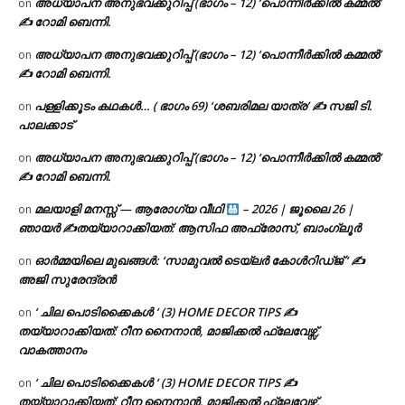
അധ്യാപന അനുഭവക്കുറിപ്പ് (ഭാഗം – 12) ‘പൊന്നീർക്കിൽ കമ്മൽ’
on
✍ റോമി ബെന്നി.
അധ്യാപന അനുഭവക്കുറിപ്പ് (ഭാഗം – 12) ‘പൊന്നീർക്കിൽ കമ്മൽ’
on
✍ റോമി ബെന്നി.
പള്ളിക്കൂടം കഥകൾ… ( ഭാഗം 69) ‘ശബരിമല യാത്ര’ ✍ സജി ടി.
on
പാലക്കാട്
അധ്യാപന അനുഭവക്കുറിപ്പ് (ഭാഗം – 12) ‘പൊന്നീർക്കിൽ കമ്മൽ’
on
✍ റോമി ബെന്നി.
മലയാളി മനസ്സ് — ആരോഗ്യ വീഥി
– 2026 | ജൂലൈ 26 |
on
ഞായർ ✍
തയ്യാറാക്കിയത്: ആസിഫ അഫ്രോസ്, ബാംഗ്ലൂർ
ഓർമ്മയിലെ മുഖങ്ങൾ: ‘സാമുവൽ ടെയ്ലർ കോൾറിഡ്ജ് ‘ ✍
on
അജി സുരേന്ദ്രൻ
‘ ചില പൊടിക്കൈകൾ ‘ (3) HOME DECOR TIPS ✍
on
തയ്യാറാക്കിയത്: റീന നൈനാൻ, മാജിക്കൽ ഫ്ലേവേഴ്സ്,
വാകത്താനം
‘ ചില പൊടിക്കൈകൾ ‘ (3) HOME DECOR TIPS ✍
on
തയ്യാറാക്കിയത്: റീന നൈനാൻ, മാജിക്കൽ ഫ്ലേവേഴ്സ്,