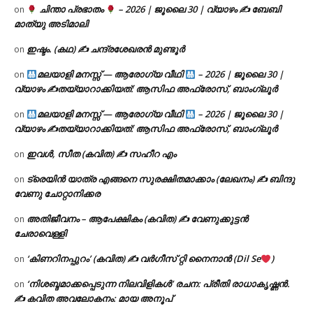
ചിന്താ പ്രഭാതം
– 2026 | ജൂലൈ 30 | വ്യാഴം ✍
ബേബി
on
മാത്യു അടിമാലി
ഇഷ്ടം. (കഥ) ✍ ചന്ദ്രശേഖരൻ മുണ്ടൂർ
on
മലയാളി മനസ്സ് — ആരോഗ്യ വീഥി
– 2026 | ജൂലൈ 30 |
on
വ്യാഴം ✍
തയ്യാറാക്കിയത്: ആസിഫ അഫ്രോസ്, ബാംഗ്ലൂർ
മലയാളി മനസ്സ് — ആരോഗ്യ വീഥി
– 2026 | ജൂലൈ 30 |
on
വ്യാഴം ✍
തയ്യാറാക്കിയത്: ആസിഫ അഫ്രോസ്, ബാംഗ്ലൂർ
ഇവൾ, സീത (കവിത) ✍ സഹീറ എം
on
ട്രെയിൻ യാത്ര എങ്ങനെ സുരക്ഷിതമാക്കാം (ലേഖനം) ✍ ബിന്ദു
on
വേണു ചോറ്റാനിക്കര
അതിജീവനം – ആപേക്ഷികം (കവിത) ✍ വേണുക്കുട്ടൻ
on
ചേരാവെള്ളി
‘കിണറിനപ്പുറം’ (കവിത) ✍ വർഗീസ് റ്റി നൈനാൻ (Dil Se
)
on
‘നിശബ്ദമാക്കപ്പെടുന്ന നിലവിളികൾ’ രചന: പ്രീതി രാധാകൃഷ്ണൻ.
on
✍ കവിത അവലോകനം: മായ അനൂപ്