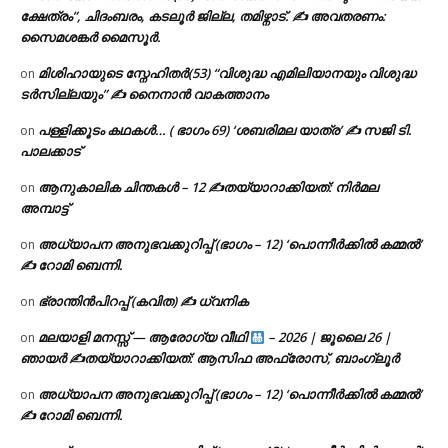
ക്ഷേത്രം”, ചിദംബരം, കടലൂർ ജില്ല, തമിഴ്നാട്. ✍ അവതരണം:
സൈമശങ്കർ മൈസൂർ.
മിശിഹായുടെ സ്നേഹിതർ(53) “വിശുദ്ധ എമിലിയാനയും വിശുദ്ധ
on
ടര്‍സില്ലയും” ✍ നൈനാൻ വാകത്താനം
പള്ളിക്കൂടം കഥകൾ… ( ഭാഗം 69) ‘ശബരിമല യാത്ര’ ✍ സജി ടി.
on
പാലക്കാട്
ആനുകാലിക ചിന്തകൾ – 12 ✍തയ്യാറാക്കിയത്: നിർമല
on
അമ്പാട്ട്
അധ്യാപന അനുഭവക്കുറിപ്പ് (ഭാഗം – 12) ‘പൊന്നീർക്കിൽ കമ്മൽ’
on
✍ റോമി ബെന്നി.
ഭ്രാന്തിൻപിറപ്പ് (കവിത) ✍ ധ്വനിക
on
മലയാളി മനസ്സ് — ആരോഗ്യ വീഥി
– 2026 | ജൂലൈ 26 |
on
ഞായർ ✍
തയ്യാറാക്കിയത്: ആസിഫ അഫ്രോസ്, ബാംഗ്ലൂർ
അധ്യാപന അനുഭവക്കുറിപ്പ് (ഭാഗം – 12) ‘പൊന്നീർക്കിൽ കമ്മൽ’
on
✍ റോമി ബെന്നി.