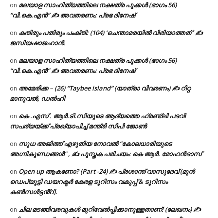
മലയാള സാഹിത്യത്തിലെ നക്ഷത്ര പൂക്കൾ (ഭാഗം 56)
on
“വി.കെ.എൻ” ✍ അവതരണം: പ്രഭ ദിനേഷ്
കതിരും പതിരും പംക്തി: (104) ‘ചെന്താമരയിൽ വിരിയാത്തത് ‘ ✍
on
ജസിയഷാജഹാൻ.
മലയാള സാഹിത്യത്തിലെ നക്ഷത്ര പൂക്കൾ (ഭാഗം 56)
on
“വി.കെ.എൻ” ✍ അവതരണം: പ്രഭ ദിനേഷ്
അമേരിക്ക – (26) “Taybee island” (യാത്രാ വിവരണം) ✍ റിറ്റ
on
മാനുവൽ, ഡൽഹി
കെ .എസ് . ആർ.ടി.സിയുടെ ആദ്യത്തെ ഫ്രണ്ട്ലി പദവി
on
സപര്യയ്ക്ക് പ്രഖ്യാപിച്ച് മന്ത്രി സിപി ജോൺ
സുധ അജിത്ത് എഴുതിയ നോവൽ “കോലധാരിയുടെ
on
അഗ്നികുണ്ഡങ്ങള്‍” , ✍ പുസ്തക പരിചയം: കെ ആർ. മോഹൻദാസ്
Open up ആകണോ? (Part -24) ✍ പ്രശാന്ത് വാസുദേവ് (മുൻ
on
ഡെപ്യൂട്ടി ഡയറക്ടർ കേരള ടൂറിസം വകുപ്പ് & ടൂറിസം
കൺസൾട്ടൻ്റ്).
ചില മടങ്ങിവരവുകൾ മുറിവേൽപ്പിക്കാനുള്ളതാണ്! (ലേഖനം) ✍️
on