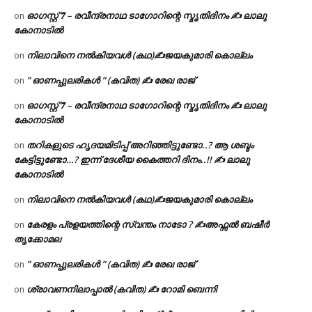
ഓഗസ്റ്റ് 𝟕 – രവീന്ദ്രനാഥ ടാഗോറിന്റെ സ്മൃതിദിനം ✍ ലാലു
on
കോനാടിൽ
നിലാവിനെ നൽകിയവൾ (കഥ)✍ജയകുമാരി കൊല്ലം
on
” ഓണപ്പുലരികൾ ” (കവിത) ✍ രേഖ രാജ്
on
ഓഗസ്റ്റ് 𝟕 – രവീന്ദ്രനാഥ ടാഗോറിന്റെ സ്മൃതിദിനം ✍ ലാലു
on
കോനാടിൽ
തറികളുടെ ഹൃദയമിടിപ്പ് അറിഞ്ഞിട്ടുണ്ടോ..? ആ ശബ്ദം
on
കേട്ടിട്ടുണ്ടോ…? ഇന്ന് ദേശീയ കൈത്തറി ദിനം..!! ✍ ലാലു
കോനാടിൽ
നിലാവിനെ നൽകിയവൾ (കഥ)✍ജയകുമാരി കൊല്ലം
on
കേരളം പ്രളയത്തിന്റെ സ്വന്തം നാടോ ? ✍️അഫ്സൽ ബഷീർ
on
തൃക്കോമല
” ഓണപ്പുലരികൾ ” (കവിത) ✍ രേഖ രാജ്
on
ശ്രാവണനിലാപ്പാൽ (കവിത) ✍ റോമി ബെന്നി
on