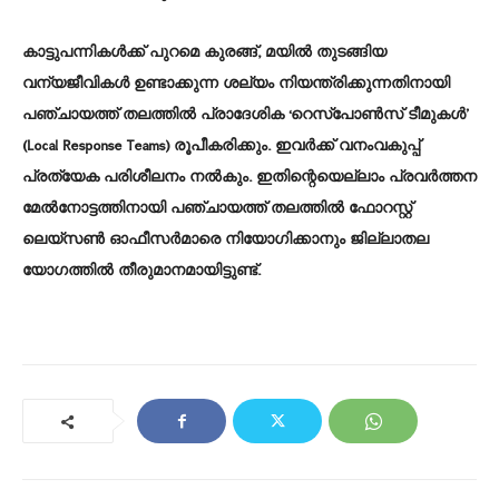
കാട്ടുപന്നികൾക്ക് പുറമെ കുരങ്ങ്, മയിൽ തുടങ്ങിയ
വന്യജീവികൾ ഉണ്ടാക്കുന്ന ശല്യം നിയന്ത്രിക്കുന്നതിനായി
പഞ്ചായത്ത് തലത്തിൽ പ്രാദേശിക ‘റെസ്പോൺസ് ടീമുകൾ’
(Local Response Teams) രൂപീകരിക്കും. ഇവർക്ക് വനംവകുപ്പ്
പ്രത്യേക പരിശീലനം നൽകും. ഇതിന്റെയെല്ലാം പ്രവർത്തന
മേൽനോട്ടത്തിനായി പഞ്ചായത്ത് തലത്തിൽ ഫോറസ്റ്റ്
ലെയ്‌സൺ ഓഫീസർമാരെ നിയോഗിക്കാനും ജില്ലാതല
യോഗത്തിൽ തീരുമാനമായിട്ടുണ്ട്.