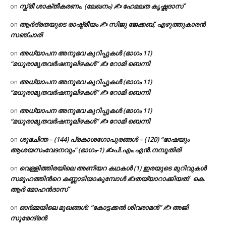
സ്ത്രീ ശാക്തീകരണം. (ലേഖനം) ✍ ഹേമലത കൃഷ്ണദാസ്
on
ആർദ്രതയുടെ രാഷ്ട്രീയം ✍️ സിജു ജേക്കബ്, എഴുത്തുകാരൻ
on
സഞ്ചാരി
അധ്യാപന അനുഭവ കുറിപ്പുകൾ (ഭാഗം 11)
on
“മധുരാമൃതവർഷനൂലിഴകൾ” ✍ റോമി ബെന്നി
അധ്യാപന അനുഭവ കുറിപ്പുകൾ (ഭാഗം 11)
on
“മധുരാമൃതവർഷനൂലിഴകൾ” ✍ റോമി ബെന്നി
അധ്യാപന അനുഭവ കുറിപ്പുകൾ (ഭാഗം 11)
on
“മധുരാമൃതവർഷനൂലിഴകൾ” ✍ റോമി ബെന്നി
ശുഭചിന്ത – (144) പ്രകാശഗോപുരങ്ങൾ – (120) “ഭാഷയും
on
ആശയസംവേദനവും” (ഭാഗം-1) ✍പി.എം.എൻ.നമ്പൂതിരി
വെള്ളിത്തിരയിലെ അണിയറ കഥകൾ (1) ഇരയുടെ മുറിവുകൾ
on
സമൂഹത്തിന്‍റെ കണ്ണാടിയാകുമ്പോൾ ✍തയ്യാറാക്കിയത്: കെ.
ആര്‍ മോഹന്‍ദാസ്
ഓർമ്മയിലെ മുഖങ്ങൾ: “കോട്ടക്കൽ ശിവരാമൻ” ✍ അജി
on
സുരേന്ദ്രൻ