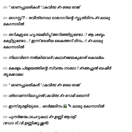
” ഓണപ്പുലരികൾ ” (കവിത) ✍ രേഖ രാജ്
on
ഓഗസ്റ്റ് 𝟕 – രവീന്ദ്രനാഥ ടാഗോറിന്റെ സ്മൃതിദിനം ✍ ലാലു
on
കോനാടിൽ
തറികളുടെ ഹൃദയമിടിപ്പ് അറിഞ്ഞിട്ടുണ്ടോ..? ആ ശബ്ദം
on
കേട്ടിട്ടുണ്ടോ…? ഇന്ന് ദേശീയ കൈത്തറി ദിനം..!! ✍ ലാലു
കോനാടിൽ
നിലാവിനെ നൽകിയവൾ (കഥ)✍ജയകുമാരി കൊല്ലം
on
കേരളം പ്രളയത്തിന്റെ സ്വന്തം നാടോ ? ✍️അഫ്സൽ ബഷീർ
on
തൃക്കോമല
” ഓണപ്പുലരികൾ ” (കവിത) ✍ രേഖ രാജ്
on
ശ്രാവണനിലാപ്പാൽ (കവിത) ✍ റോമി ബെന്നി
on
ഇന്ന് മുരളിയുടെ… ഓർമ്മദിനം
ലാലു കോനാടിൽ
on
പുനർജന്മം (ചെറുകഥ) ✍ ഉണ്ണി ആവട്ടി
on
(ഡോ.ടി.വി.ഉണ്ണിക്കൃഷ്ണൻ)