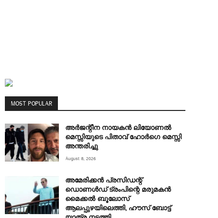
MOST POPULAR
അര്‍ജന്റീന നായകന്‍ ലിയോണല്‍
മെസ്സിയുടെ പിതാവ് ഹോര്‍ഗെ മെസ്സി
അന്തരിച്ചു
August 8, 2026
അമേരിക്കൻ പ്രസിഡന്റ്
ഡൊണൾഡ് ട്രംപിന്റെ മരുമകന്‍
മൈക്കൽ ബൂലോസ്
ആലപ്പുഴയിലെത്തി, ഹൗസ് ബോട്ട്
യാത്ര നടത്തി