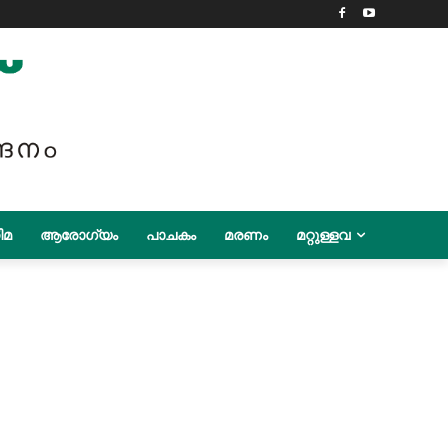
ിമ
ആരോഗ്യം
പാചകം
മരണം
മറ്റുള്ളവ