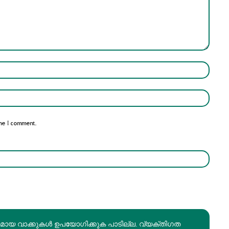
Name:*
Email:*
me I comment.
രമായ വാക്കുകൾ ഉപയോഗിക്കുക പാടില്ല. വ്യക്തിഗത