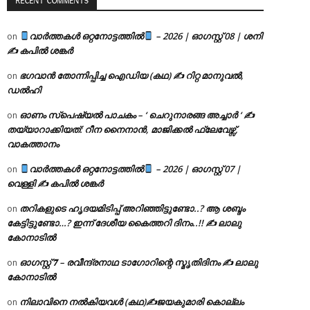
RECENT COMMENTS
വാർത്തകൾ ഒറ്റനോട്ടത്തിൽ
– 2026 | ഓഗസ്റ്റ് 08 | ശനി
on
✍
കപിൽ ശങ്കർ
ഭഗവാൻ തോന്നിപ്പിച്ച ഐഡിയ (കഥ) ✍ റിറ്റ മാനുവൽ,
on
ഡൽഹി
ഓണം സ്പെഷ്യൽ പാചകം – ‘ ചെറുനാരങ്ങ അച്ചാർ ‘ ✍
on
തയ്യാറാക്കിയത്: റീന നൈനാൻ, മാജിക്കൽ ഫ്ലേവേഴ്സ്,
വാകത്താനം
വാർത്തകൾ ഒറ്റനോട്ടത്തിൽ
– 2026 | ഓഗസ്റ്റ് 07 |
on
വെള്ളി ✍
കപിൽ ശങ്കർ
തറികളുടെ ഹൃദയമിടിപ്പ് അറിഞ്ഞിട്ടുണ്ടോ..? ആ ശബ്ദം
on
കേട്ടിട്ടുണ്ടോ…? ഇന്ന് ദേശീയ കൈത്തറി ദിനം..!! ✍ ലാലു
കോനാടിൽ
ഓഗസ്റ്റ് 𝟕 – രവീന്ദ്രനാഥ ടാഗോറിന്റെ സ്മൃതിദിനം ✍ ലാലു
on
കോനാടിൽ
നിലാവിനെ നൽകിയവൾ (കഥ)✍ജയകുമാരി കൊല്ലം
on