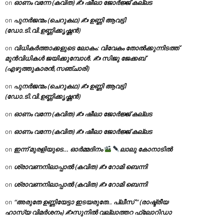
ഓണം വന്നേ (കവിത) ✍ ഷീലാ ജോർജ്ജ് കല്ലട
on
പുനർജന്മം (ചെറുകഥ) ✍ ഉണ്ണി ആവട്ടി
on
(ഡോ.ടി.വി.ഉണ്ണിക്കൃഷ്ണൻ)
വിധികർത്താക്കളുടെ ലോകം: വിവേകം തോൽക്കുന്നിടത്ത്
on
മുൻവിധികൾ ജയിക്കുമ്പോൾ. ✍️ സിജു ജേക്കബ്
(എഴുത്തുകാരൻ,സഞ്ചാരി)
പുനർജന്മം (ചെറുകഥ) ✍ ഉണ്ണി ആവട്ടി
on
(ഡോ.ടി.വി.ഉണ്ണിക്കൃഷ്ണൻ)
ഓണം വന്നേ (കവിത) ✍ ഷീലാ ജോർജ്ജ് കല്ലട
on
ഓണം വന്നേ (കവിത) ✍ ഷീലാ ജോർജ്ജ് കല്ലട
on
ഇന്ന് മുരളിയുടെ… ഓർമ്മദിനം
ലാലു കോനാടിൽ
on
ശ്രാവണനിലാപ്പാൽ (കവിത) ✍ റോമി ബെന്നി
on
ശ്രാവണനിലാപ്പാൽ (കവിത) ✍ റോമി ബെന്നി
on
“അരുതേ ഉണ്ണിയേട്ടാ ഇടയരുതേ.. പ്ലീസ് ” (രാഷ്ട്രീയ
on
ഹാസ്യ വിമർശനം) ✍സുനിൽ വല്ലാത്തറ ഫ്ലോറിഡാ