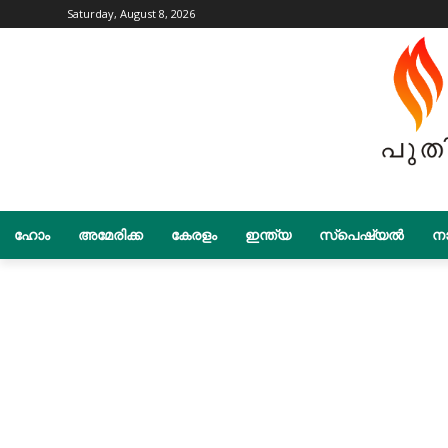
Saturday, August 8, 2026
ഹോം
അമേരിക്ക
കേരളം
ഇന്ത്യ
സ്പെഷ്യൽ
നാ