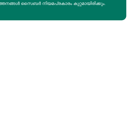
ത്തനങ്ങൾ സൈബർ നിയമപ്രകാരം കുറ്റമായിരിക്കും.