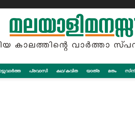
ട്ടുവാർത്ത
പ്രവാസി
കഥ/കവിത
യാത്ര
മതം
സിന