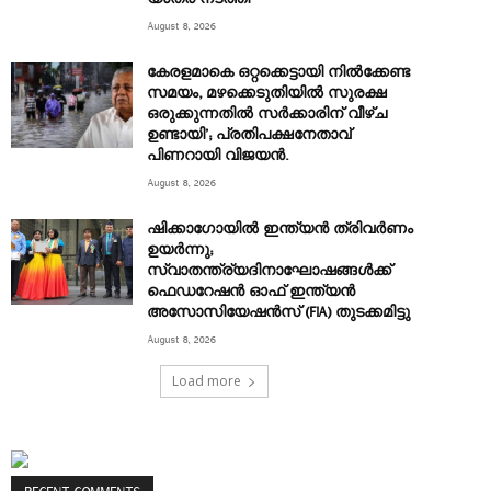
August 8, 2026
കേരളമാകെ ഒറ്റക്കെട്ടായി നിൽക്കേണ്ട
സമയം, മഴക്കെടുതിയിൽ സുരക്ഷ
ഒരുക്കുന്നതിൽ സർക്കാരിന് വീഴ്ച
ഉണ്ടായി’; പ്രതിപക്ഷനേതാവ്
പിണറായി വിജയൻ.
August 8, 2026
ഷിക്കാഗോയിൽ ഇന്ത്യൻ ത്രിവർണം
ഉയർന്നു;
സ്വാതന്ത്ര്യദിനാഘോഷങ്ങൾക്ക്
ഫെഡറേഷൻ ഓഫ് ഇന്ത്യൻ
അസോസിയേഷൻസ് (FIA) തുടക്കമിട്ടു
August 8, 2026
Load more