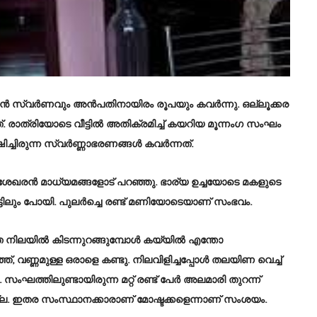
 40 പവൻ സ്വർണവും അൻപതിനായിരം രൂപയും കവർന്നു. ഒല്ലൂക്കര
. രാത്രിയോടെ വീട്ടിൽ അതിക്രമിച്ച് കയറിയ മൂന്നംഗ സംഘം
്ചിരുന്ന സ്വർണ്ണാഭരണങ്ങൾ കവർന്നത്.
സോമശേഖരൻ മാധ്യമങ്ങളോട് പറഞ്ഞു. ഭാര്യ ഉച്ചയോടെ മകളുടെ
്ടിലും പോയി. പുലർച്ചെ രണ്ട് മണിയോടെയാണ് സംഭവം.
ഴത്തെ നിലയിൽ കിടന്നുറങ്ങുമ്പോൾ കയ്യിൽ എന്തോ
ഞ്, വണ്ണമുള്ള ഒരാളെ കണ്ടു. നിലവിളിച്ചപ്പോൾ തലയിണ വെച്ച്
ല. സംഘത്തിലുണ്ടായിരുന്ന മറ്റ് രണ്ട് പേർ അലമാരി തുറന്ന്
ല്ല. ഇതര സംസ്ഥാനക്കാരാണ് മോഷ്ടക്കളെന്നാണ് സംശയം.