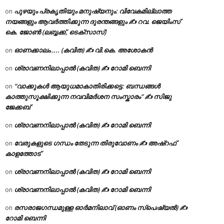
പുഴയും പ്രകൃതിയും മനുഷ്യനും: വിവേകമില്ലാത്ത
on
നയങ്ങളും ആവർത്തിക്കുന്ന ദുരന്തങ്ങളും ✍ റവ. ജെയിംസ്
കെ. ജോൺ (ലബ്ബക്ക്, ടെക്സാസ്)
ഓണക്കാലം….. (കവിത) ✍ വി.കെ. അശോകൻ
on
ശ്രാവണനിലാപ്പാൽ (കവിത) ✍ റോമി ബെന്നി
on
“വാക്കുകൾ ആയുധമാകാതിരിക്കട്ടെ: ബന്ധങ്ങൾ
on
കാത്തുസൂക്ഷിക്കുന്ന നവവിമർശന സംസ്കാരം” ✍️ സിജു
ജേക്കബ്
ശ്രാവണനിലാപ്പാൽ (കവിത) ✍ റോമി ബെന്നി
on
വേരുകളുടെ ഗന്ധം തേടുന്ന തിരുവോണം ✍ അഷ്റഫ്
on
കാളത്തോട്
ശ്രാവണനിലാപ്പാൽ (കവിത) ✍ റോമി ബെന്നി
on
ശ്രാവണനിലാപ്പാൽ (കവിത) ✍ റോമി ബെന്നി
on
രസരാജഗന്ധമുള്ള ഓർമനിലാവ് (ഓണം സ്‌പെഷ്യൽ) ✍
on
റോമി ബെന്നി