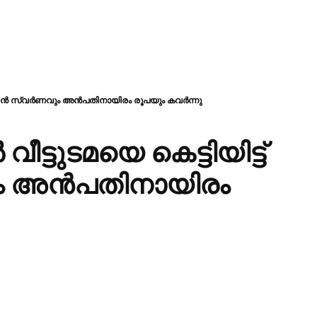
 40 പവൻ സ്വർണവും അൻപതിനായിരം രൂപയും കവർന്നു
ട്ടുടമയെ കെട്ടിയിട്ട്
ം അൻപതിനായിരം