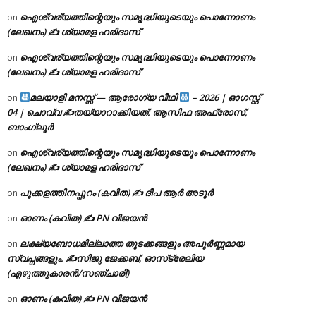
ഐശ്വര്യത്തിന്റെയും സമൃദ്ധിയുടെയും പൊന്നോണം
on
(ലേഖനം) ✍ ശ്യാമള ഹരിദാസ്
ഐശ്വര്യത്തിന്റെയും സമൃദ്ധിയുടെയും പൊന്നോണം
on
(ലേഖനം) ✍ ശ്യാമള ഹരിദാസ്
മലയാളി മനസ്സ് — ആരോഗ്യ വീഥി
– 2026 | ഓഗസ്റ്റ്
on
04 | ചൊവ്വ ✍
തയ്യാറാക്കിയത്: ആസിഫ അഫ്രോസ്,
ബാംഗ്ലൂർ
ഐശ്വര്യത്തിന്റെയും സമൃദ്ധിയുടെയും പൊന്നോണം
on
(ലേഖനം) ✍ ശ്യാമള ഹരിദാസ്
പൂക്കളത്തിനപ്പുറം (കവിത) ✍ ദീപ ആർ അടൂർ
on
ഓണം (കവിത) ✍ PN വിജയൻ
on
ലക്ഷ്യബോധമില്ലാത്ത തുടക്കങ്ങളും അപൂർണ്ണമായ
on
സ്വപ്നങ്ങളും. ✍️സിജു ജേക്കബ്, ഓസ്‌ട്രേലിയ
(എഴുത്തുകാരൻ/സഞ്ചാരി)
ഓണം (കവിത) ✍ PN വിജയൻ
on