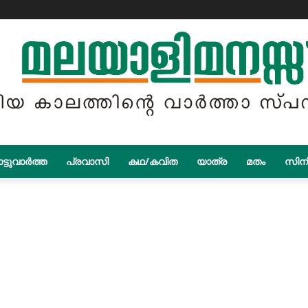
ട്ടുവാർത്ത
പ്രവാസി
കഥ/കവിത
യാത്ര
മതം
സിന