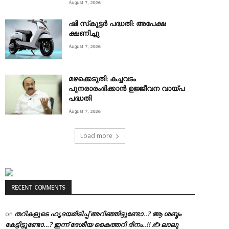
August 7, 2026
ഷി സ്‌കൂട്ടര്‍ പദ്ധതി: അപേക്ഷ
ക്ഷണിച്ചു
August 7, 2026
മഴക്കെടുതി: കച്ചവടം
പുനരാരംഭിക്കാൻ ഉജ്ജീവന വായ്പ
പദ്ധതി
August 7, 2026
Load more
RECENT COMMENTS
തറികളുടെ ഹൃദയമിടിപ്പ് അറിഞ്ഞിട്ടുണ്ടോ..? ആ ശബ്ദം
on
കേട്ടിട്ടുണ്ടോ…? ഇന്ന് ദേശീയ കൈത്തറി ദിനം..!! ✍ ലാലു