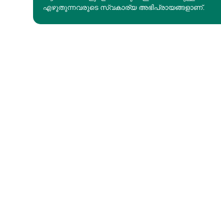
എഴുതുന്നവരുടെ സ്വകാര്യ അഭിപ്രായങ്ങളാണ്.