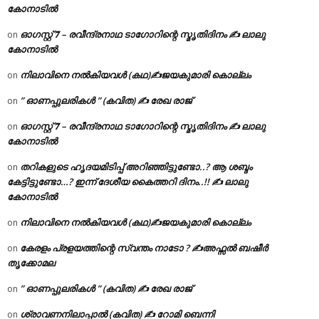
കോനാടിൽ
ഓഗസ്റ്റ് 𝟕 – രവീന്ദ്രനാഥ ടാഗോറിന്റെ സ്മൃതിദിനം ✍ ലാലു
on
കോനാടിൽ
നിലാവിനെ നൽകിയവൾ (കഥ)✍ജയകുമാരി കൊല്ലം
on
” ഓണപ്പുലരികൾ ” (കവിത) ✍ രേഖ രാജ്
on
ഓഗസ്റ്റ് 𝟕 – രവീന്ദ്രനാഥ ടാഗോറിന്റെ സ്മൃതിദിനം ✍ ലാലു
on
കോനാടിൽ
തറികളുടെ ഹൃദയമിടിപ്പ് അറിഞ്ഞിട്ടുണ്ടോ..? ആ ശബ്ദം
on
കേട്ടിട്ടുണ്ടോ…? ഇന്ന് ദേശീയ കൈത്തറി ദിനം..!! ✍ ലാലു
കോനാടിൽ
നിലാവിനെ നൽകിയവൾ (കഥ)✍ജയകുമാരി കൊല്ലം
on
കേരളം പ്രളയത്തിന്റെ സ്വന്തം നാടോ ? ✍️അഫ്സൽ ബഷീർ
on
തൃക്കോമല
” ഓണപ്പുലരികൾ ” (കവിത) ✍ രേഖ രാജ്
on
ശ്രാവണനിലാപ്പാൽ (കവിത) ✍ റോമി ബെന്നി
on