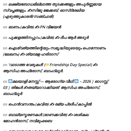
ലക്ഷ്യബോധമില്ലാത്ത തുടക്കങ്ങളും അപൂർണ്ണമായ
on
സ്വപ്നങ്ങളും. ✍️സിജു ജേക്കബ്, ഓസ്‌ട്രേലിയ
(എഴുത്തുകാരൻ/സഞ്ചാരി)
ഓണം (കവിത) ✍ PN വിജയൻ
on
പൂക്കളത്തിനപ്പുറം (കവിത) ✍ ദീപ ആർ അടൂർ
on
ഐശ്വര്യത്തിന്റെയും സമൃദ്ധിയുടെയും പൊന്നോണം
on
(ലേഖനം) ✍ ശ്യാമള ഹരിദാസ്
‘വാടാത്ത വേരുകൾ’ (
Friendship Day Special) ✍
on
ആസിഫ അഫ്രോസ്, ബാംഗ്ലൂർ.
മലയാളി മനസ്സ് — ആരോഗ്യ വീഥി
– 2026 | ഓഗസ്റ്റ്
on
03 | തിങ്കൾ ✍
തയ്യാറാക്കിയത്: ആസിഫ അഫ്രോസ്,
ബാംഗ്ലൂർ
പൊൻവസന്തം (കവിത) ✍ രമ്യ പ്രദീപ് കാപ്പിൽ
on
ബാല്യസ്മരണകൾ (ഓണക്കവിത) ✍ ശശികല
on
മോഹൻദാസ്, നവിമുംബൈ