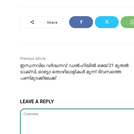
Share
Previous article
ഇന്ധനവില വർദ്ധനവ്: ഡൽഹിയിൽ മെയ് 21 മുതൽ
ടാക്സി, ഓട്ടോ തൊഴിലാളികൾ മൂന്ന് ദിവസത്തെ
പണിമുടക്കിലേക്ക്.
LEAVE A REPLY