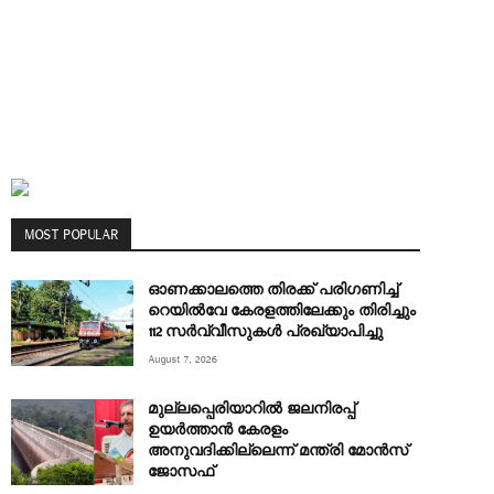
MOST POPULAR
ഓണക്കാലത്തെ തിരക്ക് പരിഗണിച്ച്
റെയിൽവേ കേരളത്തിലേക്കും തിരിച്ചും
112 സർവ്വീസുകൾ പ്രഖ്യാപിച്ചു
August 7, 2026
മുല്ലപ്പെരിയാറിൽ ജലനിരപ്പ്
ഉയർത്താൻ കേരളം
അനുവദിക്കില്ലെന്ന് മന്ത്രി മോൻസ്
ജോസഫ്