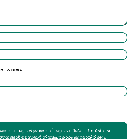
Name:*
Email:*
me I comment.
രമായ വാക്കുകൾ ഉപയോഗിക്കുക പാടില്ല. വ്യക്തിഗത
ത്തനങ്ങൾ സൈബർ നിയമപ്രകാരം കുറ്റമായിരിക്കും.