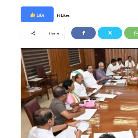
Like
14 Likes
Share