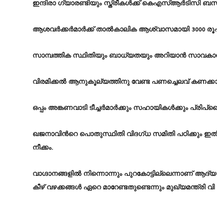
ഇന്ദിരാ ഗ്യാരണ്ടിയും സ്ത്രീകൾക്ക് കെഎസ്ആർടിസി ബസി
ആശവർക്കർമാർക്ക് താൽകാലിക ആശ്വാസമായി 3000 രൂപ ക
സാമ്പത്തിക സ്ഥിതിയും ബാധ്യതയും അറിയാൻ സാവകാശം എട
വിരമിക്കൽ ആനുകൂല്യത്തിനു വേണ്ട പണച്ചെലവ് കണക്കാ
ഒപ്പം അങ്കണവാടി ടീച്ചർമാർക്കും സഹായികൾക്കും പ്ര
ഖജനാവിന്‍റെ പൊതുസ്ഥിതി വിദഗ്ധ സമിതി പഠിക്കും ഇതി
നീക്കം.
വാഗ്ദാനങ്ങളിൽ നിന്നൊന്നും പുറകോട്ടില്ലെന്നാണ് ആദ്യ വ
കീഴ് വഴക്കങ്ങൾ ഏറെ മാറേണ്ടതുണ്ടെന്നും മുഖ്യമന്ത്രി 