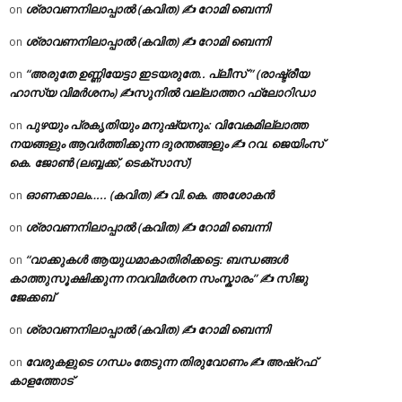
ശ്രാവണനിലാപ്പാൽ (കവിത) ✍ റോമി ബെന്നി
on
ശ്രാവണനിലാപ്പാൽ (കവിത) ✍ റോമി ബെന്നി
on
“അരുതേ ഉണ്ണിയേട്ടാ ഇടയരുതേ.. പ്ലീസ് ” (രാഷ്ട്രീയ
on
ഹാസ്യ വിമർശനം) ✍സുനിൽ വല്ലാത്തറ ഫ്ലോറിഡാ
പുഴയും പ്രകൃതിയും മനുഷ്യനും: വിവേകമില്ലാത്ത
on
നയങ്ങളും ആവർത്തിക്കുന്ന ദുരന്തങ്ങളും ✍ റവ. ജെയിംസ്
കെ. ജോൺ (ലബ്ബക്ക്, ടെക്സാസ്)
ഓണക്കാലം….. (കവിത) ✍ വി.കെ. അശോകൻ
on
ശ്രാവണനിലാപ്പാൽ (കവിത) ✍ റോമി ബെന്നി
on
“വാക്കുകൾ ആയുധമാകാതിരിക്കട്ടെ: ബന്ധങ്ങൾ
on
കാത്തുസൂക്ഷിക്കുന്ന നവവിമർശന സംസ്കാരം” ✍️ സിജു
ജേക്കബ്
ശ്രാവണനിലാപ്പാൽ (കവിത) ✍ റോമി ബെന്നി
on
വേരുകളുടെ ഗന്ധം തേടുന്ന തിരുവോണം ✍ അഷ്റഫ്
on
കാളത്തോട്