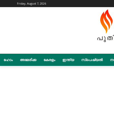
Friday, August 7, 2026
ഹോം
അമേരിക്ക
കേരളം
ഇന്ത്യ
സ്പെഷ്യൽ
നാ