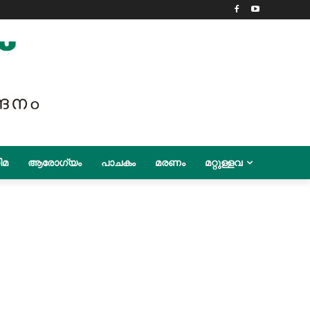
ിമ
ആരോഗ്യം
പാചകം
മരണം
മറ്റുള്ളവ