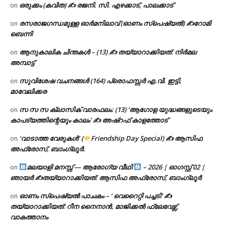
ഒരുക്കം (കവിത) ✍ രജനി. സി. എഴക്കാട്, പാലക്കാട്
on
രസരാജഗന്ധമുള്ള ഓർമനിലാവ് (ഓണം സ്‌പെഷ്യൽ) ✍റോമി
on
ബെന്നി
ആനുകാലിക ചിന്തകൾ – (13) ✍ തയ്യാറാക്കിയത്: നിർമല
on
അമ്പാട്ട്
സുവിശേഷ വചനങ്ങൾ (164) പ്രൊഫസ്സർ എ.വി. ഇട്ടി,
on
മാവേലിക്കര
സ സ സ ക്ലാസിക് വാരഫലം: (13) ‘ആഗോള യുദ്ധങ്ങളുടെയും
on
കാപട്യത്തിന്റെയും കാലം’ ✍ അഷ്റഫ് കാളത്തോട്
‘വാടാത്ത വേരുകൾ’ (
Friendship Day Special) ✍ ആസിഫ
on
അഫ്രോസ്, ബാംഗ്ലൂർ.
മലയാളി മനസ്സ് — ആരോഗ്യ വീഥി
– 2026 | ഓഗസ്റ്റ് 02 |
on
ഞായർ ✍
തയ്യാറാക്കിയത്: ആസിഫ അഫ്രോസ്, ബാംഗ്ലൂർ
ഓണം സ്പെഷ്യൽ പാചകം – ‘ വെറൈറ്റി പച്ചടി’ ✍
on
തയ്യാറാക്കിയത്: റീന നൈനാൻ, മാജിക്കൽ ഫ്ലേവേഴ്സ്,
വാകത്താനം