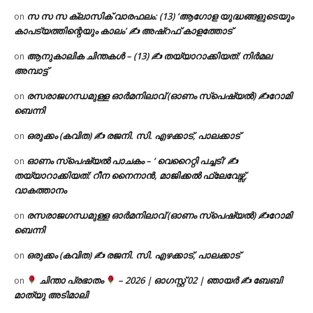
സ സ സ ക്ലാസിക് വാരഫലം: (13) ‘ആഗോള യുദ്ധങ്ങളുടെയും
on
കാപട്യത്തിന്റെയും കാലം’ ✍ അഷ്റഫ് കാളത്തോട്
ആനുകാലിക ചിന്തകൾ – (13) ✍ തയ്യാറാക്കിയത്: നിർമല
on
അമ്പാട്ട്
രസരാജഗന്ധമുള്ള ഓർമനിലാവ് (ഓണം സ്‌പെഷ്യൽ) ✍റോമി
on
ബെന്നി
ഒരുക്കം (കവിത) ✍ രജനി. സി. എഴക്കാട്, പാലക്കാട്
on
ഓണം സ്പെഷ്യൽ പാചകം – ‘ വെറൈറ്റി പച്ചടി’ ✍
on
തയ്യാറാക്കിയത്: റീന നൈനാൻ, മാജിക്കൽ ഫ്ലേവേഴ്സ്,
വാകത്താനം
രസരാജഗന്ധമുള്ള ഓർമനിലാവ് (ഓണം സ്‌പെഷ്യൽ) ✍റോമി
on
ബെന്നി
ഒരുക്കം (കവിത) ✍ രജനി. സി. എഴക്കാട്, പാലക്കാട്
on
ചിന്താ പ്രഭാതം
– 2026 | ഓഗസ്റ്റ് 02 | ഞായർ ✍
ബേബി
on
മാത്യു അടിമാലി