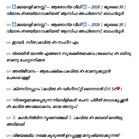
മലയാളി മനസ്സ് — ആരോഗ്യ വീഥി
– 2026 | ജൂലൈ 30 |
on
വ്യാഴം ✍
തയ്യാറാക്കിയത്: ആസിഫ അഫ്രോസ്, ബാംഗ്ലൂർ
മലയാളി മനസ്സ് — ആരോഗ്യ വീഥി
– 2026 | ജൂലൈ 30 |
on
വ്യാഴം ✍
തയ്യാറാക്കിയത്: ആസിഫ അഫ്രോസ്, ബാംഗ്ലൂർ
ഇവൾ, സീത (കവിത) ✍ സഹീറ എം
on
ട്രെയിൻ യാത്ര എങ്ങനെ സുരക്ഷിതമാക്കാം (ലേഖനം) ✍ ബിന്ദു
on
വേണു ചോറ്റാനിക്കര
അതിജീവനം – ആപേക്ഷികം (കവിത) ✍ വേണുക്കുട്ടൻ
on
ചേരാവെള്ളി
‘കിണറിനപ്പുറം’ (കവിത) ✍ വർഗീസ് റ്റി നൈനാൻ (Dil Se
)
on
‘നിശബ്ദമാക്കപ്പെടുന്ന നിലവിളികൾ’ രചന: പ്രീതി രാധാകൃഷ്ണൻ.
on
✍ കവിത അവലോകനം: മായ അനൂപ്
കാർഗിൽദിന സ്മരണഞ്ജലി
(കവിത) ✍ ബേബി മാത്യു
on
അടിമാലി
വിജയമല്ല; നമ്മെ കൂടുതൽ ഉറപ്പുള്ള മനുഷ്യരാക്കുന്നത്
on