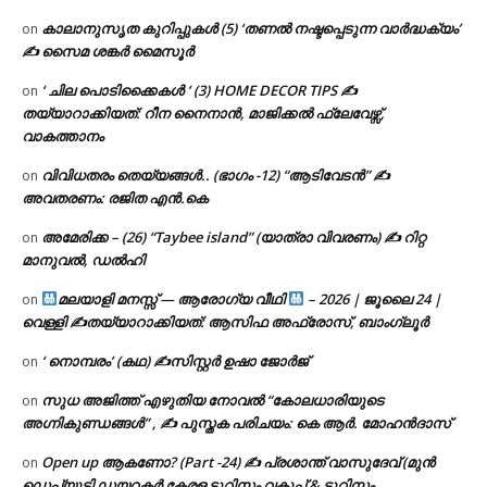
കാലാനുസൃത കുറിപ്പുകൾ (5) ‘തണൽ നഷ്ടപ്പെടുന്ന വാർദ്ധക്യം’
on
✍ സൈമ ശങ്കർ മൈസൂർ
‘ ചില പൊടിക്കൈകൾ ‘ (3) HOME DECOR TIPS ✍
on
തയ്യാറാക്കിയത്: റീന നൈനാൻ, മാജിക്കൽ ഫ്ലേവേഴ്സ്,
വാകത്താനം
വിവിധതരം തെയ്യങ്ങൾ.. (ഭാഗം -12) “ആടിവേടൻ” ✍
on
അവതരണം: രജിത എൻ.കെ
അമേരിക്ക – (26) “Taybee island” (യാത്രാ വിവരണം) ✍ റിറ്റ
on
മാനുവൽ, ഡൽഹി
മലയാളി മനസ്സ് — ആരോഗ്യ വീഥി
– 2026 | ജൂലൈ 24 |
on
വെള്ളി ✍
തയ്യാറാക്കിയത്: ആസിഫ അഫ്രോസ്, ബാംഗ്ലൂർ
‘ നൊമ്പരം’ (കഥ) ✍സിസ്റ്റർ ഉഷാ ജോർജ്
on
സുധ അജിത്ത് എഴുതിയ നോവൽ “കോലധാരിയുടെ
on
അഗ്നികുണ്ഡങ്ങള്‍” , ✍ പുസ്തക പരിചയം: കെ ആർ. മോഹൻദാസ്
Open up ആകണോ? (Part -24) ✍ പ്രശാന്ത് വാസുദേവ് (മുൻ
on
ഡെപ്യൂട്ടി ഡയറക്ടർ കേരള ടൂറിസം വകുപ്പ് & ടൂറിസം