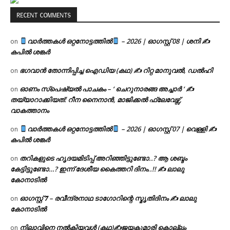
RECENT COMMENTS
വാർത്തകൾ ഒറ്റനോട്ടത്തിൽ
– 2026 | ഓഗസ്റ്റ് 08 | ശനി ✍
on
കപിൽ ശങ്കർ
ഭഗവാൻ തോന്നിപ്പിച്ച ഐഡിയ (കഥ) ✍ റിറ്റ മാനുവൽ, ഡൽഹി
on
ഓണം സ്പെഷ്യൽ പാചകം – ‘ ചെറുനാരങ്ങ അച്ചാർ ‘ ✍
on
തയ്യാറാക്കിയത്: റീന നൈനാൻ, മാജിക്കൽ ഫ്ലേവേഴ്സ്,
വാകത്താനം
വാർത്തകൾ ഒറ്റനോട്ടത്തിൽ
– 2026 | ഓഗസ്റ്റ് 07 | വെള്ളി ✍
on
കപിൽ ശങ്കർ
തറികളുടെ ഹൃദയമിടിപ്പ് അറിഞ്ഞിട്ടുണ്ടോ..? ആ ശബ്ദം
on
കേട്ടിട്ടുണ്ടോ…? ഇന്ന് ദേശീയ കൈത്തറി ദിനം..!! ✍ ലാലു
കോനാടിൽ
ഓഗസ്റ്റ് 𝟕 – രവീന്ദ്രനാഥ ടാഗോറിന്റെ സ്മൃതിദിനം ✍ ലാലു
on
കോനാടിൽ
നിലാവിനെ നൽകിയവൾ (കഥ)✍ജയകുമാരി കൊല്ലം
on