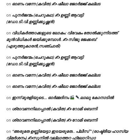
ഓണം വന്നേ (കവിത) ✍ ഷീലാ ജോർജ്ജ് കല്ലട
on
പുനർജന്മം (ചെറുകഥ) ✍ ഉണ്ണി ആവട്ടി
on
(ഡോ.ടി.വി.ഉണ്ണിക്കൃഷ്ണൻ)
വിധികർത്താക്കളുടെ ലോകം: വിവേകം തോൽക്കുന്നിടത്ത്
on
മുൻവിധികൾ ജയിക്കുമ്പോൾ. ✍️ സിജു ജേക്കബ്
(എഴുത്തുകാരൻ,സഞ്ചാരി)
പുനർജന്മം (ചെറുകഥ) ✍ ഉണ്ണി ആവട്ടി
on
(ഡോ.ടി.വി.ഉണ്ണിക്കൃഷ്ണൻ)
ഓണം വന്നേ (കവിത) ✍ ഷീലാ ജോർജ്ജ് കല്ലട
on
ഓണം വന്നേ (കവിത) ✍ ഷീലാ ജോർജ്ജ് കല്ലട
on
ഇന്ന് മുരളിയുടെ… ഓർമ്മദിനം
ലാലു കോനാടിൽ
on
ശ്രാവണനിലാപ്പാൽ (കവിത) ✍ റോമി ബെന്നി
on
ശ്രാവണനിലാപ്പാൽ (കവിത) ✍ റോമി ബെന്നി
on
“അരുതേ ഉണ്ണിയേട്ടാ ഇടയരുതേ.. പ്ലീസ് ” (രാഷ്ട്രീയ ഹാസ്യ
on
വിമർശനം) ✍സുനിൽ വല്ലാത്തറ ഫ്ലോറിഡാ