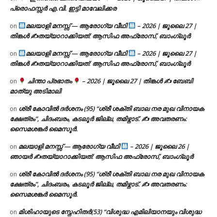
പ്രൊഫസ്സർ എ.വി. ഇട്ടി മാവേലിക്കര
മലയാളി മനസ്സ് — ആരോഗ്യ വീഥി
– 2026 | ജൂലൈ 27 |
on
തിങ്കൾ ✍
തയ്യാറാക്കിയത്: ആസിഫ അഫ്രോസ്, ബാംഗ്ലൂർ
മലയാളി മനസ്സ് — ആരോഗ്യ വീഥി
– 2026 | ജൂലൈ 27 |
on
തിങ്കൾ ✍
തയ്യാറാക്കിയത്: ആസിഫ അഫ്രോസ്, ബാംഗ്ലൂർ
ചിന്താ പ്രഭാതം
– 2026 | ജൂലൈ 27 | തിങ്കൾ ✍
ബേബി
on
മാത്യു അടിമാലി
ശ്രീ കോവിൽ ദർശനം (95) “ശ്രീ ശക്തി ബാല നര മുഖ വിനായക
on
ക്ഷേത്രം”, ചിദംബരം, കടലൂർ ജില്ല, തമിഴ്നാട്. ✍ അവതരണം:
സൈമശങ്കർ മൈസൂർ.
മലയാളി മനസ്സ് — ആരോഗ്യ വീഥി
– 2026 | ജൂലൈ 26 |
on
ഞായർ ✍
തയ്യാറാക്കിയത്: ആസിഫ അഫ്രോസ്, ബാംഗ്ലൂർ
ശ്രീ കോവിൽ ദർശനം (95) “ശ്രീ ശക്തി ബാല നര മുഖ വിനായക
on
ക്ഷേത്രം”, ചിദംബരം, കടലൂർ ജില്ല, തമിഴ്നാട്. ✍ അവതരണം:
സൈമശങ്കർ മൈസൂർ.
മിശിഹായുടെ സ്നേഹിതർ(53) “വിശുദ്ധ എമിലിയാനയും വിശുദ്ധ
on