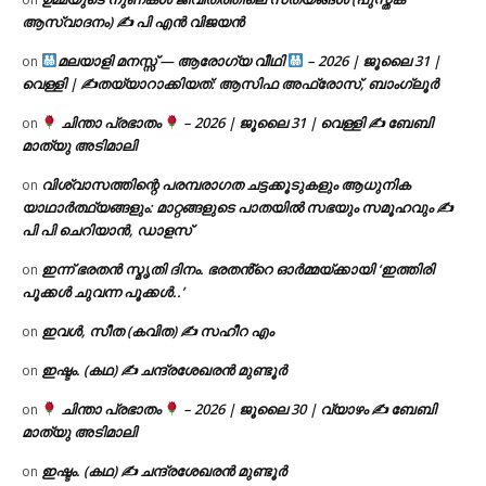
ആസ്വാദനം) ✍ പി എൻ വിജയൻ
മലയാളി മനസ്സ് — ആരോഗ്യ വീഥി
– 2026 | ജൂലൈ 31 |
on
വെള്ളി | ✍
തയ്യാറാക്കിയത്: ആസിഫ അഫ്രോസ്, ബാംഗ്ലൂർ
ചിന്താ പ്രഭാതം
– 2026 | ജൂലൈ 31 | വെള്ളി ✍
ബേബി
on
മാത്യു അടിമാലി
വിശ്വാസത്തിന്റെ പരമ്പരാഗത ചട്ടക്കൂടുകളും ആധുനിക
on
യാഥാർത്ഥ്യങ്ങളും: മാറ്റങ്ങളുടെ പാതയിൽ സഭയും സമൂഹവും ✍
പി പി ചെറിയാൻ, ഡാളസ്
ഇന്ന് ഭരതൻ സ്മൃതി ദിനം. ഭരതൻ്റെ ഓർമ്മയ്ക്കായി ‘ഇത്തിരി
on
പൂക്കൾ ചുവന്ന പൂക്കൾ..’
ഇവൾ, സീത (കവിത) ✍ സഹീറ എം
on
ഇഷ്ടം. (കഥ) ✍ ചന്ദ്രശേഖരൻ മുണ്ടൂർ
on
ചിന്താ പ്രഭാതം
– 2026 | ജൂലൈ 30 | വ്യാഴം ✍
ബേബി
on
മാത്യു അടിമാലി
ഇഷ്ടം. (കഥ) ✍ ചന്ദ്രശേഖരൻ മുണ്ടൂർ
on