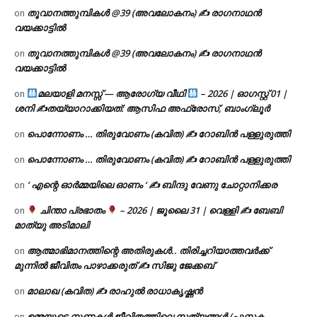
തൂവാനത്തുമ്പികൾ @39 (അവലോകനം) ✍ രാഗനാഥൻ
on
വയക്കാട്ടിൽ
തൂവാനത്തുമ്പികൾ @39 (അവലോകനം) ✍ രാഗനാഥൻ
on
വയക്കാട്ടിൽ
മലയാളി മനസ്സ് — ആരോഗ്യ വീഥി
– 2026 | ഓഗസ്റ്റ് 01 |
on
ശനി ✍
തയ്യാറാക്കിയത്: ആസിഫ അഫ്രോസ്, ബാംഗ്ലൂർ
പൊന്നോണം … തിരുവോണം (കവിത) ✍ റോബിൻ പള്ളുരുത്തി
on
പൊന്നോണം … തിരുവോണം (കവിത) ✍ റോബിൻ പള്ളുരുത്തി
on
‘ എന്റെ ഓർമ്മയിലെ ഓണം ‘ ✍ ബിന്ദു വേണു ചോറ്റാനിക്കര
on
ചിന്താ പ്രഭാതം
– 2026 | ജൂലൈ 31 | വെള്ളി ✍
ബേബി
on
മാത്യു അടിമാലി
ആത്മാഭിമാനത്തിന്റെ അതിരുകൾ.. തിരിച്ചറിയാത്തവർക്ക്
on
മുന്നിൽ ജീവിതം പാഴാക്കരുത് ✍️ സിജു ജേക്കബ്
മാലാഖ (കവിത) ✍ രാഹുൽ രാധാകൃഷ്ണൻ
on
ഉമ്മയുടെ നുണകൾ ജീവിതത്തിലെ സത്യങ്ങൾ (പുസ്തക
on