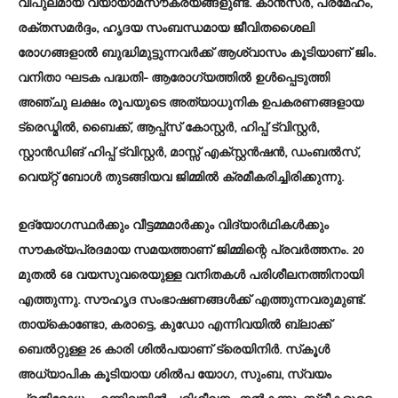
വിപുലമായ വ്യായാമസൗകര്യങ്ങളുണ്ട്. കാന്‍സര്‍, പ്രമേഹം,
രക്തസമര്‍ദ്ദം, ഹൃദയ സംബന്ധമായ ജീവിതശൈലി
രോഗങ്ങളാല്‍ ബുദ്ധിമുട്ടുന്നവര്‍ക്ക് ആശ്വാസം കൂടിയാണ് ജിം.
വനിതാ ഘടക പദ്ധതി- ആരോഗ്യത്തില്‍ ഉള്‍പ്പെടുത്തി
അഞ്ചു ലക്ഷം രൂപയുടെ അത്യാധുനിക ഉപകരണങ്ങളായ
ട്രെഡ്മില്‍, ബൈക്ക്, ആപ്പ്‌സ് കോസ്റ്റര്‍, ഹിപ്പ് ട്വിസ്റ്റര്‍,
സ്റ്റാന്‍ഡിങ് ഹിപ്പ് ട്വിസ്റ്റര്‍, മാസ്സ് എക്സ്റ്റന്‍ഷന്‍, ഡംബല്‍സ്,
വെയ്റ്റ് ബോള്‍ തുടങ്ങിയവ ജിമ്മില്‍ ക്രമീകരിച്ചിരിക്കുന്നു.
ഉദ്യോഗസ്ഥര്‍ക്കും വീട്ടമ്മമാര്‍ക്കും വിദ്യാര്‍ഥികള്‍ക്കും
സൗകര്യപ്രദമായ സമയത്താണ് ജിമ്മിന്റെ പ്രവര്‍ത്തനം. 20
മുതല്‍ 68 വയസുവരെയുള്ള വനിതകള്‍ പരിശീലനത്തിനായി
എത്തുന്നു. സൗഹൃദ സംഭാഷണങ്ങള്‍ക്ക് എത്തുന്നവരുമുണ്ട്.
തായ്കൊണ്ടോ, കരാട്ടെ, കുഡോ എന്നിവയില്‍ ബ്ലാക്ക്
ബെല്‍റ്റുള്ള 26 കാരി ശില്‍പയാണ് ട്രെയിനിര്‍. സ്‌കൂള്‍
അധ്യാപിക കൂടിയായ ശില്‍പ യോഗ, സുംബ, സ്വയം