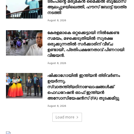
ട്രംപിന്റെ മരുമകന്‍ മൈക്കൽ ബൂലോസ്
ആലപ്പുഴയിലെത്തി, ഹൗസ് ബോട്ട് യാത്ര
നടത്തി
August 8, 2026
കേരളമാകെ ഒറ്റക്കെട്ടായി നിൽക്കേണ്ട
സമയം, മഴക്കെടുതിയിൽ സുരക്ഷ
ഒരുക്കുന്നതിൽ സർക്കാരിന് വീഴ്ച
ഉണ്ടായി’; പ്രതിപക്ഷനേതാവ് പിണറായി
വിജയൻ.
August 8, 2026
ഷിക്കാഗോയിൽ ഇന്ത്യൻ ത്രിവർണം
ഉയർന്നു;
സ്വാതന്ത്ര്യദിനാഘോഷങ്ങൾക്ക്
ഫെഡറേഷൻ ഓഫ് ഇന്ത്യൻ
അസോസിയേഷൻസ് (FIA) തുടക്കമിട്ടു
August 8, 2026
Load more