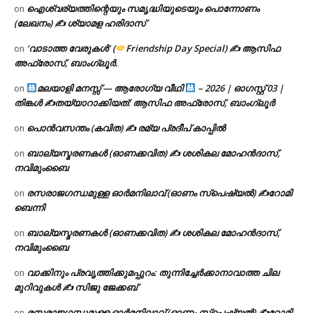
ഐശ്വര്യത്തിന്റെയും സമൃദ്ധിയുടെയും പൊന്നോണം
on
(ലേഖനം) ✍ ശ്യാമള ഹരിദാസ്
‘വാടാത്ത വേരുകൾ’ (
Friendship Day Special) ✍ ആസിഫ
on
അഫ്രോസ്, ബാംഗ്ലൂർ.
മലയാളി മനസ്സ് — ആരോഗ്യ വീഥി
– 2026 | ഓഗസ്റ്റ് 03 |
on
തിങ്കൾ ✍
തയ്യാറാക്കിയത്: ആസിഫ അഫ്രോസ്, ബാംഗ്ലൂർ
പൊൻവസന്തം (കവിത) ✍ രമ്യ പ്രദീപ് കാപ്പിൽ
on
ബാല്യസ്മരണകൾ (ഓണക്കവിത) ✍ ശശികല മോഹൻദാസ്,
on
നവിമുംബൈ
രസരാജഗന്ധമുള്ള ഓർമനിലാവ് (ഓണം സ്‌പെഷ്യൽ) ✍റോമി
on
ബെന്നി
ബാല്യസ്മരണകൾ (ഓണക്കവിത) ✍ ശശികല മോഹൻദാസ്,
on
നവിമുംബൈ
വാക്കിനും പ്രവൃത്തിക്കുമപ്പുറം: തുന്നിച്ചേർക്കാനാവാത്ത ചില
on
മുറിവുകൾ ✍️ സിജു ജേക്കബ്
രസരാജഗന്ധമുള്ള ഓർമനിലാവ് (ഓണം സ്‌പെഷ്യൽ) ✍റോമി
on