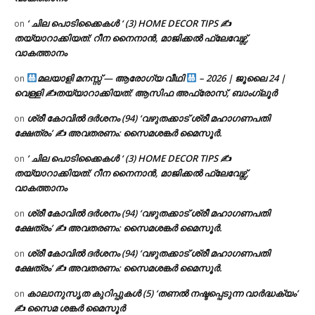
‘ ചില പൊടിക്കൈകൾ ‘ (3) HOME DECOR TIPS ✍
on
തയ്യാറാക്കിയത്: റീന നൈനാൻ, മാജിക്കൽ ഫ്ലേവേഴ്സ്,
വാകത്താനം
മലയാളി മനസ്സ് — ആരോഗ്യ വീഥി
– 2026 | ജൂലൈ 24 |
on
വെള്ളി ✍
തയ്യാറാക്കിയത്: ആസിഫ അഫ്രോസ്, ബാംഗ്ലൂർ
ശ്രീ കോവിൽ ദർശനം (94) ‘വഴുതക്കാട് ശ്രീ മഹാഗണപതി
on
ക്ഷേത്രം’ ✍ അവതരണം: സൈമശങ്കർ മൈസൂർ.
‘ ചില പൊടിക്കൈകൾ ‘ (3) HOME DECOR TIPS ✍
on
തയ്യാറാക്കിയത്: റീന നൈനാൻ, മാജിക്കൽ ഫ്ലേവേഴ്സ്,
വാകത്താനം
ശ്രീ കോവിൽ ദർശനം (94) ‘വഴുതക്കാട് ശ്രീ മഹാഗണപതി
on
ക്ഷേത്രം’ ✍ അവതരണം: സൈമശങ്കർ മൈസൂർ.
ശ്രീ കോവിൽ ദർശനം (94) ‘വഴുതക്കാട് ശ്രീ മഹാഗണപതി
on
ക്ഷേത്രം’ ✍ അവതരണം: സൈമശങ്കർ മൈസൂർ.
കാലാനുസൃത കുറിപ്പുകൾ (5) ‘തണൽ നഷ്ടപ്പെടുന്ന വാർദ്ധക്യം’
on
✍ സൈമ ശങ്കർ മൈസൂർ