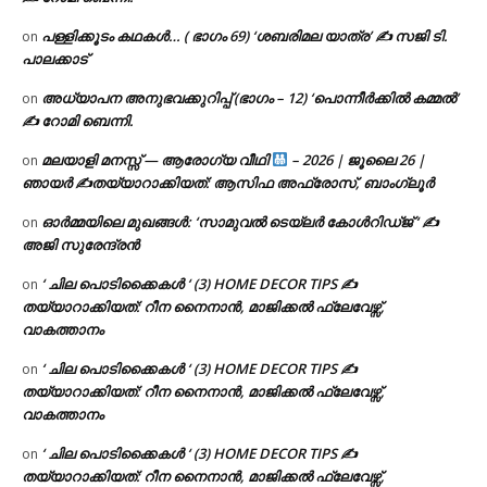
പള്ളിക്കൂടം കഥകൾ… ( ഭാഗം 69) ‘ശബരിമല യാത്ര’ ✍ സജി ടി.
on
പാലക്കാട്
അധ്യാപന അനുഭവക്കുറിപ്പ് (ഭാഗം – 12) ‘പൊന്നീർക്കിൽ കമ്മൽ’
on
✍ റോമി ബെന്നി.
മലയാളി മനസ്സ് — ആരോഗ്യ വീഥി
– 2026 | ജൂലൈ 26 |
on
ഞായർ ✍
തയ്യാറാക്കിയത്: ആസിഫ അഫ്രോസ്, ബാംഗ്ലൂർ
ഓർമ്മയിലെ മുഖങ്ങൾ: ‘സാമുവൽ ടെയ്ലർ കോൾറിഡ്ജ് ‘ ✍
on
അജി സുരേന്ദ്രൻ
‘ ചില പൊടിക്കൈകൾ ‘ (3) HOME DECOR TIPS ✍
on
തയ്യാറാക്കിയത്: റീന നൈനാൻ, മാജിക്കൽ ഫ്ലേവേഴ്സ്,
വാകത്താനം
‘ ചില പൊടിക്കൈകൾ ‘ (3) HOME DECOR TIPS ✍
on
തയ്യാറാക്കിയത്: റീന നൈനാൻ, മാജിക്കൽ ഫ്ലേവേഴ്സ്,
വാകത്താനം
‘ ചില പൊടിക്കൈകൾ ‘ (3) HOME DECOR TIPS ✍
on
തയ്യാറാക്കിയത്: റീന നൈനാൻ, മാജിക്കൽ ഫ്ലേവേഴ്സ്,