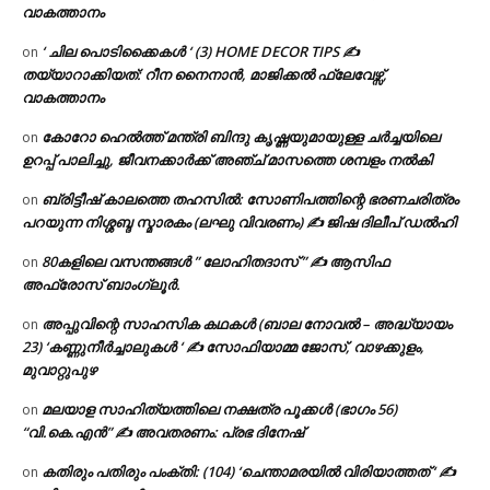
വാകത്താനം
‘ ചില പൊടിക്കൈകൾ ‘ (3) HOME DECOR TIPS ✍
on
തയ്യാറാക്കിയത്: റീന നൈനാൻ, മാജിക്കൽ ഫ്ലേവേഴ്സ്,
വാകത്താനം
കോറോ ഹെൽത്ത് മന്ത്രി ബിന്ദു കൃഷ്ണയുമായുള്ള ചർച്ചയിലെ
on
ഉറപ്പ് പാലിച്ചു, ജീവനക്കാർക്ക് അഞ്ച് മാസത്തെ ശമ്പളം നൽകി
ബ്രിട്ടീഷ് കാലത്തെ തഹസിൽ: സോണിപത്തിന്റെ ഭരണചരിത്രം
on
പറയുന്ന നിശ്ശബ്ദ സ്മാരകം (ലഘു വിവരണം) ✍ ജിഷ ദിലീപ് ഡൽഹി
80കളിലെ വസന്തങ്ങൾ ” ലോഹിതദാസ് ” ✍ ആസിഫ
on
അഫ്രോസ് ബാംഗ്ലൂർ.
അപ്പുവിന്റെ സാഹസിക കഥകൾ (ബാല നോവൽ – അദ്ധ്യായം
on
23) ‘കണ്ണുനീർച്ചാലുകൾ ‘ ✍ സോഫിയാമ്മ ജോസ്, വാഴക്കുളം,
മുവാറ്റുപുഴ
മലയാള സാഹിത്യത്തിലെ നക്ഷത്ര പൂക്കൾ (ഭാഗം 56)
on
“വി.കെ.എൻ” ✍ അവതരണം: പ്രഭ ദിനേഷ്
കതിരും പതിരും പംക്തി: (104) ‘ചെന്താമരയിൽ വിരിയാത്തത് ‘ ✍
on