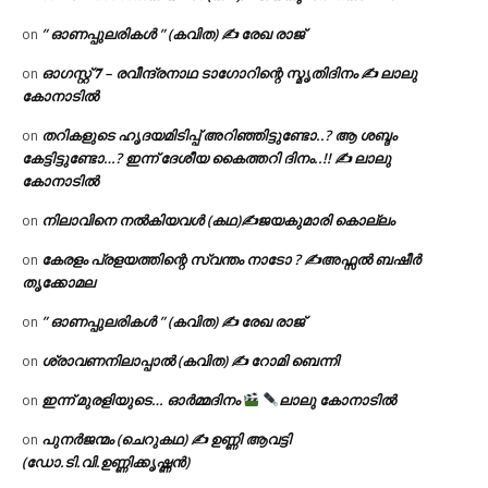
” ഓണപ്പുലരികൾ ” (കവിത) ✍ രേഖ രാജ്
on
ഓഗസ്റ്റ് 𝟕 – രവീന്ദ്രനാഥ ടാഗോറിന്റെ സ്മൃതിദിനം ✍ ലാലു
on
കോനാടിൽ
തറികളുടെ ഹൃദയമിടിപ്പ് അറിഞ്ഞിട്ടുണ്ടോ..? ആ ശബ്ദം
on
കേട്ടിട്ടുണ്ടോ…? ഇന്ന് ദേശീയ കൈത്തറി ദിനം..!! ✍ ലാലു
കോനാടിൽ
നിലാവിനെ നൽകിയവൾ (കഥ)✍ജയകുമാരി കൊല്ലം
on
കേരളം പ്രളയത്തിന്റെ സ്വന്തം നാടോ ? ✍️അഫ്സൽ ബഷീർ
on
തൃക്കോമല
” ഓണപ്പുലരികൾ ” (കവിത) ✍ രേഖ രാജ്
on
ശ്രാവണനിലാപ്പാൽ (കവിത) ✍ റോമി ബെന്നി
on
ഇന്ന് മുരളിയുടെ… ഓർമ്മദിനം
ലാലു കോനാടിൽ
on
പുനർജന്മം (ചെറുകഥ) ✍ ഉണ്ണി ആവട്ടി
on
(ഡോ.ടി.വി.ഉണ്ണിക്കൃഷ്ണൻ)