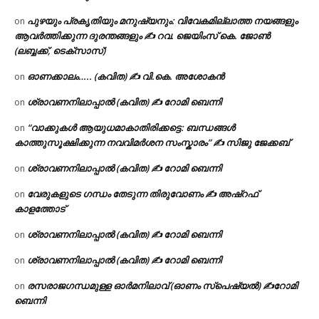
പുഴയും പ്രകൃതിയും മനുഷ്യനും: വിവേകമില്ലാത്ത നയങ്ങളും
on
ആവർത്തിക്കുന്ന ദുരന്തങ്ങളും ✍ റവ. ജെയിംസ് കെ. ജോൺ
(ലബ്ബക്ക്, ടെക്സാസ്)
ഓണക്കാലം….. (കവിത) ✍ വി.കെ. അശോകൻ
on
ശ്രാവണനിലാപ്പാൽ (കവിത) ✍ റോമി ബെന്നി
on
“വാക്കുകൾ ആയുധമാകാതിരിക്കട്ടെ: ബന്ധങ്ങൾ
on
കാത്തുസൂക്ഷിക്കുന്ന നവവിമർശന സംസ്കാരം” ✍️ സിജു ജേക്കബ്
ശ്രാവണനിലാപ്പാൽ (കവിത) ✍ റോമി ബെന്നി
on
വേരുകളുടെ ഗന്ധം തേടുന്ന തിരുവോണം ✍ അഷ്റഫ്
on
കാളത്തോട്
ശ്രാവണനിലാപ്പാൽ (കവിത) ✍ റോമി ബെന്നി
on
ശ്രാവണനിലാപ്പാൽ (കവിത) ✍ റോമി ബെന്നി
on
രസരാജഗന്ധമുള്ള ഓർമനിലാവ് (ഓണം സ്‌പെഷ്യൽ) ✍റോമി
on
ബെന്നി