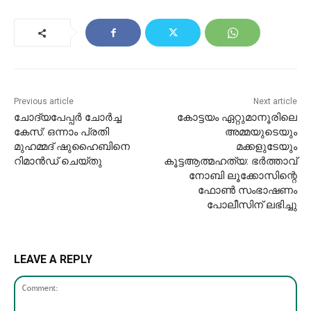
Previous article
Next article
ചോദ്യപേപ്പർ ചോർച്ച
കോട്ടയം ഏറ്റുമാനൂരിലെ
കേസ്: ഒന്നാം പ്രതി
അമ്മയുടെയും
മുഹമ്മദ് ഷുഹൈബിനെ
മക്കളുടേയും
റിമാൻഡ് ചെയ്തു
കൂട്ടആത്മഹത്യ: ഭർത്താവ്
നോബി ലൂക്കോസിന്റെ
ഫോൺ സംഭാഷണം
പോലീസിന് ലഭിച്ചു
LEAVE A REPLY