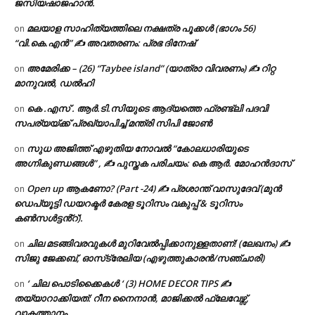
ജസിയഷാജഹാൻ.
മലയാള സാഹിത്യത്തിലെ നക്ഷത്ര പൂക്കൾ (ഭാഗം 56)
on
“വി.കെ.എൻ” ✍ അവതരണം: പ്രഭ ദിനേഷ്
അമേരിക്ക – (26) “Taybee island” (യാത്രാ വിവരണം) ✍ റിറ്റ
on
മാനുവൽ, ഡൽഹി
കെ .എസ് . ആർ.ടി.സിയുടെ ആദ്യത്തെ ഫ്രണ്ട്ലി പദവി
on
സപര്യയ്ക്ക് പ്രഖ്യാപിച്ച് മന്ത്രി സിപി ജോൺ
സുധ അജിത്ത് എഴുതിയ നോവൽ “കോലധാരിയുടെ
on
അഗ്നികുണ്ഡങ്ങള്‍” , ✍ പുസ്തക പരിചയം: കെ ആർ. മോഹൻദാസ്
Open up ആകണോ? (Part -24) ✍ പ്രശാന്ത് വാസുദേവ് (മുൻ
on
ഡെപ്യൂട്ടി ഡയറക്ടർ കേരള ടൂറിസം വകുപ്പ് & ടൂറിസം
കൺസൾട്ടൻ്റ്).
ചില മടങ്ങിവരവുകൾ മുറിവേൽപ്പിക്കാനുള്ളതാണ്! (ലേഖനം) ✍️
on
സിജു ജേക്കബ്, ഓസ്‌ട്രേലിയ (എഴുത്തുകാരൻ/സഞ്ചാരി)
‘ ചില പൊടിക്കൈകൾ ‘ (3) HOME DECOR TIPS ✍
on
തയ്യാറാക്കിയത്: റീന നൈനാൻ, മാജിക്കൽ ഫ്ലേവേഴ്സ്,
വാകത്താനം