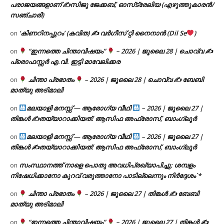
പരാജയങ്ങളാണ് ✍️സിജു ജേക്കബ്, ഓസ്‌ട്രേലിയ (എഴുത്തുകാരൻ/
സഞ്ചാരി)
‘കിണറിനപ്പുറം’ (കവിത) ✍ വർഗീസ് റ്റി നൈനാൻ (Dil Se
)
on
“ഇന്നത്തെ ചിന്താവിഷയം”
– 2026 | ജൂലൈ 28 | ചൊവ്വ ✍
on
പ്രൊഫസ്സർ എ.വി. ഇട്ടി മാവേലിക്കര
ചിന്താ പ്രഭാതം
– 2026 | ജൂലൈ 28 | ചൊവ്വ ✍
ബേബി
on
മാത്യു അടിമാലി
മലയാളി മനസ്സ് — ആരോഗ്യ വീഥി
– 2026 | ജൂലൈ 27 |
on
തിങ്കൾ ✍
തയ്യാറാക്കിയത്: ആസിഫ അഫ്രോസ്, ബാംഗ്ലൂർ
മലയാളി മനസ്സ് — ആരോഗ്യ വീഥി
– 2026 | ജൂലൈ 27 |
on
തിങ്കൾ ✍
തയ്യാറാക്കിയത്: ആസിഫ അഫ്രോസ്, ബാംഗ്ലൂർ
സംസ്ഥാനത്ത് നാളെ പൊതു അവധിപ്രഖ്യാപിച്ചു; ശമ്പളം
on
നിഷേധിക്കാനോ കുറവ് വരുത്താനോ പാടില്ലെന്നും നിർദ്ദേശം`*
ചിന്താ പ്രഭാതം
– 2026 | ജൂലൈ 27 | തിങ്കൾ ✍
ബേബി
on
മാത്യു അടിമാലി
“ഇന്നത്തെ ചിന്താവിഷയം”
– 2026 | ജൂലൈ 27 | തിങ്കൾ ✍
on