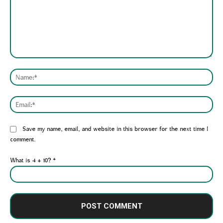
Comment:
Nam
Emai
Website:
Save my name, email, and website in this browser for the next time I
comment.
What is 4 + 10?
*