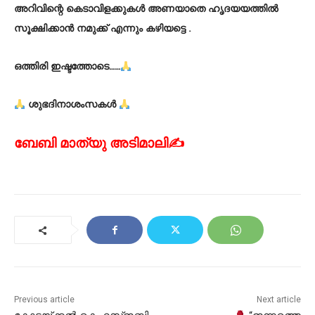
അറിവിന്റെ കെടാവിളക്കുകൾ അണയാതെ ഹൃദയയത്തിൽ
സൂക്ഷിക്കാൻ നമുക്ക് എന്നും കഴിയട്ടെ .
ഒത്തിരി ഇഷ്ടത്തോടെ……
ശുഭദിനാശംസകൾ
ബേബി മാത്യു അടിമാലി✍
Previous article
Next article