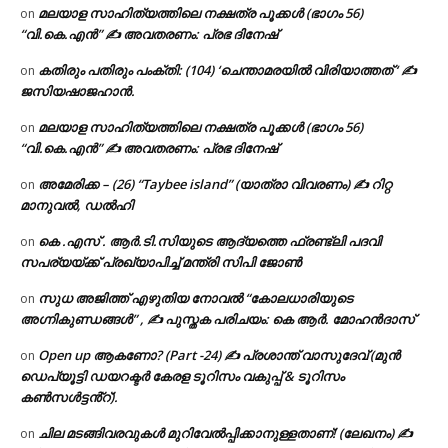
മലയാള സാഹിത്യത്തിലെ നക്ഷത്ര പൂക്കൾ (ഭാഗം 56)
on
“വി.കെ.എൻ” ✍ അവതരണം: പ്രഭ ദിനേഷ്
കതിരും പതിരും പംക്തി: (104) ‘ചെന്താമരയിൽ വിരിയാത്തത് ‘ ✍
on
ജസിയഷാജഹാൻ.
മലയാള സാഹിത്യത്തിലെ നക്ഷത്ര പൂക്കൾ (ഭാഗം 56)
on
“വി.കെ.എൻ” ✍ അവതരണം: പ്രഭ ദിനേഷ്
അമേരിക്ക – (26) “Taybee island” (യാത്രാ വിവരണം) ✍ റിറ്റ
on
മാനുവൽ, ഡൽഹി
കെ .എസ് . ആർ.ടി.സിയുടെ ആദ്യത്തെ ഫ്രണ്ട്ലി പദവി
on
സപര്യയ്ക്ക് പ്രഖ്യാപിച്ച് മന്ത്രി സിപി ജോൺ
സുധ അജിത്ത് എഴുതിയ നോവൽ “കോലധാരിയുടെ
on
അഗ്നികുണ്ഡങ്ങള്‍” , ✍ പുസ്തക പരിചയം: കെ ആർ. മോഹൻദാസ്
Open up ആകണോ? (Part -24) ✍ പ്രശാന്ത് വാസുദേവ് (മുൻ
on
ഡെപ്യൂട്ടി ഡയറക്ടർ കേരള ടൂറിസം വകുപ്പ് & ടൂറിസം
കൺസൾട്ടൻ്റ്).
ചില മടങ്ങിവരവുകൾ മുറിവേൽപ്പിക്കാനുള്ളതാണ്! (ലേഖനം) ✍️
on