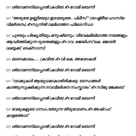
ശ്രാവണനിലാപ്പാൽ (കവിത) ✍ റോമി ബെന്നി
on
“അരുതേ ഉണ്ണിയേട്ടാ ഇടയരുതേ.. പ്ലീസ് ” (രാഷ്ട്രീയ ഹാസ്യ
on
വിമർശനം) ✍സുനിൽ വല്ലാത്തറ ഫ്ലോറിഡാ
പുഴയും പ്രകൃതിയും മനുഷ്യനും: വിവേകമില്ലാത്ത നയങ്ങളും
on
ആവർത്തിക്കുന്ന ദുരന്തങ്ങളും ✍ റവ. ജെയിംസ് കെ. ജോൺ
(ലബ്ബക്ക്, ടെക്സാസ്)
ഓണക്കാലം….. (കവിത) ✍ വി.കെ. അശോകൻ
on
ശ്രാവണനിലാപ്പാൽ (കവിത) ✍ റോമി ബെന്നി
on
“വാക്കുകൾ ആയുധമാകാതിരിക്കട്ടെ: ബന്ധങ്ങൾ
on
കാത്തുസൂക്ഷിക്കുന്ന നവവിമർശന സംസ്കാരം” ✍️ സിജു ജേക്കബ്
ശ്രാവണനിലാപ്പാൽ (കവിത) ✍ റോമി ബെന്നി
on
വേരുകളുടെ ഗന്ധം തേടുന്ന തിരുവോണം ✍ അഷ്റഫ്
on
കാളത്തോട്
ശ്രാവണനിലാപ്പാൽ (കവിത) ✍ റോമി ബെന്നി
on