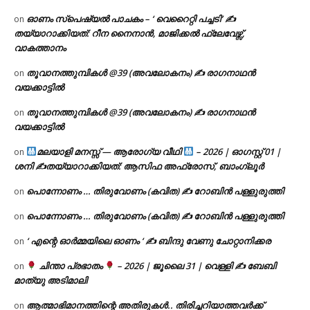
ഓണം സ്പെഷ്യൽ പാചകം – ‘ വെറൈറ്റി പച്ചടി’ ✍
on
തയ്യാറാക്കിയത്: റീന നൈനാൻ, മാജിക്കൽ ഫ്ലേവേഴ്സ്,
വാകത്താനം
തൂവാനത്തുമ്പികൾ @39 (അവലോകനം) ✍ രാഗനാഥൻ
on
വയക്കാട്ടിൽ
തൂവാനത്തുമ്പികൾ @39 (അവലോകനം) ✍ രാഗനാഥൻ
on
വയക്കാട്ടിൽ
മലയാളി മനസ്സ് — ആരോഗ്യ വീഥി
– 2026 | ഓഗസ്റ്റ് 01 |
on
ശനി ✍
തയ്യാറാക്കിയത്: ആസിഫ അഫ്രോസ്, ബാംഗ്ലൂർ
പൊന്നോണം … തിരുവോണം (കവിത) ✍ റോബിൻ പള്ളുരുത്തി
on
പൊന്നോണം … തിരുവോണം (കവിത) ✍ റോബിൻ പള്ളുരുത്തി
on
‘ എന്റെ ഓർമ്മയിലെ ഓണം ‘ ✍ ബിന്ദു വേണു ചോറ്റാനിക്കര
on
ചിന്താ പ്രഭാതം
– 2026 | ജൂലൈ 31 | വെള്ളി ✍
ബേബി
on
മാത്യു അടിമാലി
ആത്മാഭിമാനത്തിന്റെ അതിരുകൾ.. തിരിച്ചറിയാത്തവർക്ക്
on