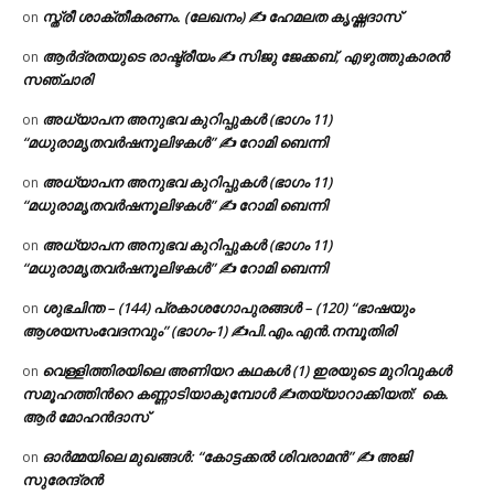
സ്ത്രീ ശാക്തീകരണം. (ലേഖനം) ✍ ഹേമലത കൃഷ്ണദാസ്
on
ആർദ്രതയുടെ രാഷ്ട്രീയം ✍️ സിജു ജേക്കബ്, എഴുത്തുകാരൻ
on
സഞ്ചാരി
അധ്യാപന അനുഭവ കുറിപ്പുകൾ (ഭാഗം 11)
on
“മധുരാമൃതവർഷനൂലിഴകൾ” ✍ റോമി ബെന്നി
അധ്യാപന അനുഭവ കുറിപ്പുകൾ (ഭാഗം 11)
on
“മധുരാമൃതവർഷനൂലിഴകൾ” ✍ റോമി ബെന്നി
അധ്യാപന അനുഭവ കുറിപ്പുകൾ (ഭാഗം 11)
on
“മധുരാമൃതവർഷനൂലിഴകൾ” ✍ റോമി ബെന്നി
ശുഭചിന്ത – (144) പ്രകാശഗോപുരങ്ങൾ – (120) “ഭാഷയും
on
ആശയസംവേദനവും” (ഭാഗം-1) ✍പി.എം.എൻ.നമ്പൂതിരി
വെള്ളിത്തിരയിലെ അണിയറ കഥകൾ (1) ഇരയുടെ മുറിവുകൾ
on
സമൂഹത്തിന്‍റെ കണ്ണാടിയാകുമ്പോൾ ✍തയ്യാറാക്കിയത്: കെ.
ആര്‍ മോഹന്‍ദാസ്
ഓർമ്മയിലെ മുഖങ്ങൾ: “കോട്ടക്കൽ ശിവരാമൻ” ✍ അജി
on
സുരേന്ദ്രൻ