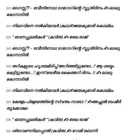
ഓഗസ്റ്റ് 𝟕 – രവീന്ദ്രനാഥ ടാഗോറിന്റെ സ്മൃതിദിനം ✍ ലാലു
on
കോനാടിൽ
നിലാവിനെ നൽകിയവൾ (കഥ)✍ജയകുമാരി കൊല്ലം
on
” ഓണപ്പുലരികൾ ” (കവിത) ✍ രേഖ രാജ്
on
ഓഗസ്റ്റ് 𝟕 – രവീന്ദ്രനാഥ ടാഗോറിന്റെ സ്മൃതിദിനം ✍ ലാലു
on
കോനാടിൽ
തറികളുടെ ഹൃദയമിടിപ്പ് അറിഞ്ഞിട്ടുണ്ടോ..? ആ ശബ്ദം
on
കേട്ടിട്ടുണ്ടോ…? ഇന്ന് ദേശീയ കൈത്തറി ദിനം..!! ✍ ലാലു
കോനാടിൽ
നിലാവിനെ നൽകിയവൾ (കഥ)✍ജയകുമാരി കൊല്ലം
on
കേരളം പ്രളയത്തിന്റെ സ്വന്തം നാടോ ? ✍️അഫ്സൽ ബഷീർ
on
തൃക്കോമല
” ഓണപ്പുലരികൾ ” (കവിത) ✍ രേഖ രാജ്
on
ശ്രാവണനിലാപ്പാൽ (കവിത) ✍ റോമി ബെന്നി
on