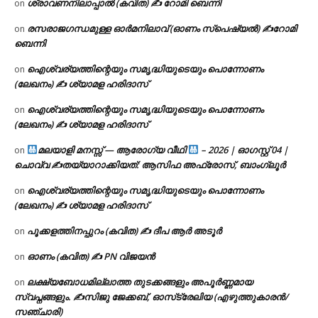
ശ്രാവണനിലാപ്പാൽ (കവിത) ✍ റോമി ബെന്നി
on
രസരാജഗന്ധമുള്ള ഓർമനിലാവ് (ഓണം സ്‌പെഷ്യൽ) ✍റോമി
on
ബെന്നി
ഐശ്വര്യത്തിന്റെയും സമൃദ്ധിയുടെയും പൊന്നോണം
on
(ലേഖനം) ✍ ശ്യാമള ഹരിദാസ്
ഐശ്വര്യത്തിന്റെയും സമൃദ്ധിയുടെയും പൊന്നോണം
on
(ലേഖനം) ✍ ശ്യാമള ഹരിദാസ്
മലയാളി മനസ്സ് — ആരോഗ്യ വീഥി
– 2026 | ഓഗസ്റ്റ് 04 |
on
ചൊവ്വ ✍
തയ്യാറാക്കിയത്: ആസിഫ അഫ്രോസ്, ബാംഗ്ലൂർ
ഐശ്വര്യത്തിന്റെയും സമൃദ്ധിയുടെയും പൊന്നോണം
on
(ലേഖനം) ✍ ശ്യാമള ഹരിദാസ്
പൂക്കളത്തിനപ്പുറം (കവിത) ✍ ദീപ ആർ അടൂർ
on
ഓണം (കവിത) ✍ PN വിജയൻ
on
ലക്ഷ്യബോധമില്ലാത്ത തുടക്കങ്ങളും അപൂർണ്ണമായ
on
സ്വപ്നങ്ങളും. ✍️സിജു ജേക്കബ്, ഓസ്‌ട്രേലിയ (എഴുത്തുകാരൻ/
സഞ്ചാരി)