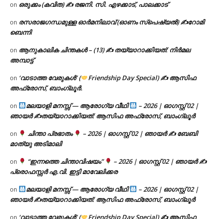
ഒരുക്കം (കവിത) ✍ രജനി. സി. എഴക്കാട്, പാലക്കാട്
on
രസരാജഗന്ധമുള്ള ഓർമനിലാവ് (ഓണം സ്‌പെഷ്യൽ) ✍റോമി
on
ബെന്നി
ആനുകാലിക ചിന്തകൾ – (13) ✍ തയ്യാറാക്കിയത്: നിർമല
on
അമ്പാട്ട്
‘വാടാത്ത വേരുകൾ’ (
Friendship Day Special) ✍ ആസിഫ
on
അഫ്രോസ്, ബാംഗ്ലൂർ.
മലയാളി മനസ്സ് — ആരോഗ്യ വീഥി
– 2026 | ഓഗസ്റ്റ് 02 |
on
ഞായർ ✍
തയ്യാറാക്കിയത്: ആസിഫ അഫ്രോസ്, ബാംഗ്ലൂർ
ചിന്താ പ്രഭാതം
– 2026 | ഓഗസ്റ്റ് 02 | ഞായർ ✍
ബേബി
on
മാത്യു അടിമാലി
“ഇന്നത്തെ ചിന്താവിഷയം”
– 2026 | ഓഗസ്റ്റ് 02 | ഞായർ ✍
on
പ്രൊഫസ്സർ എ.വി. ഇട്ടി മാവേലിക്കര
മലയാളി മനസ്സ് — ആരോഗ്യ വീഥി
– 2026 | ഓഗസ്റ്റ് 02 |
on
ഞായർ ✍
തയ്യാറാക്കിയത്: ആസിഫ അഫ്രോസ്, ബാംഗ്ലൂർ
‘വാടാത്ത വേരുകൾ’ (
Friendship Day Special) ✍ ആസിഫ
on