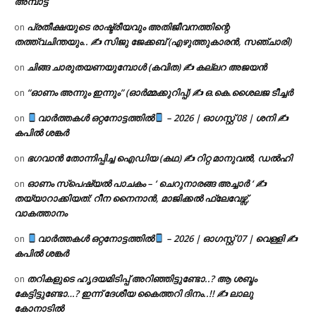
അമ്പാട്ട്
പ്രതീക്ഷയുടെ രാഷ്ട്രീയവും അതിജീവനത്തിന്റെ
on
തത്ത്വചിന്തയും.. ✍️ സിജു ജേക്കബ് (എഴുത്തുകാരൻ, സഞ്ചാരി)
ചിങ്ങ ചാരുതയണയുമ്പോൾ (കവിത) ✍ കല്ലറ അജയൻ
on
“ഓണം അന്നും ഇന്നും” (ഓർമ്മക്കുറിപ്പ്) ✍ ഒ.കെ.ശൈലജ ടീച്ചർ
on
വാർത്തകൾ ഒറ്റനോട്ടത്തിൽ
– 2026 | ഓഗസ്റ്റ് 08 | ശനി ✍
on
കപിൽ ശങ്കർ
ഭഗവാൻ തോന്നിപ്പിച്ച ഐഡിയ (കഥ) ✍ റിറ്റ മാനുവൽ, ഡൽഹി
on
ഓണം സ്പെഷ്യൽ പാചകം – ‘ ചെറുനാരങ്ങ അച്ചാർ ‘ ✍
on
തയ്യാറാക്കിയത്: റീന നൈനാൻ, മാജിക്കൽ ഫ്ലേവേഴ്സ്,
വാകത്താനം
വാർത്തകൾ ഒറ്റനോട്ടത്തിൽ
– 2026 | ഓഗസ്റ്റ് 07 | വെള്ളി ✍
on
കപിൽ ശങ്കർ
തറികളുടെ ഹൃദയമിടിപ്പ് അറിഞ്ഞിട്ടുണ്ടോ..? ആ ശബ്ദം
on
കേട്ടിട്ടുണ്ടോ…? ഇന്ന് ദേശീയ കൈത്തറി ദിനം..!! ✍ ലാലു
കോനാടിൽ