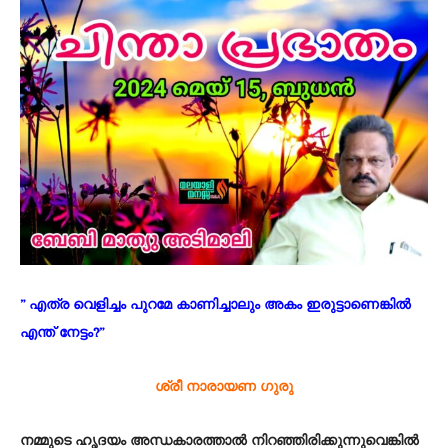
” എത്ര വെളിച്ചം പുറമേ കാണിച്ചാലും അകം ഇരുട്ടാണെങ്കിൽ
എന്ത് നേട്ടം?”
ശ്രീ നാരായണ ഗുരു
നമ്മുടെ ഹൃദയം അന്ധകാരത്താൽ നിറഞ്ഞിരിക്കുന്നുവെങ്കിൽ