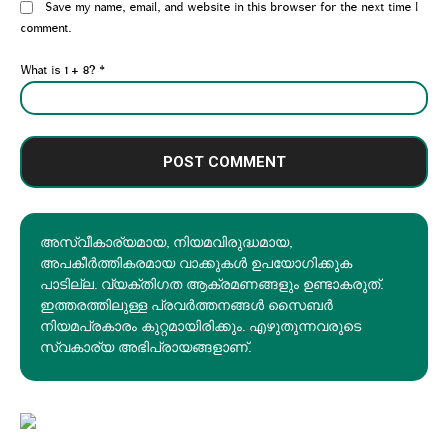
Website:
Save my name, email, and website in this browser for the next time I
comment.
What is 1 + 8?
*
അസ്വീകാര്യമായ, നിയമവിരുദ്ധമായ,
അപകീര്‍ത്തികരമായ വാക്കുകൾ ഉപയോഗിക്കുക
പാടില്ല. വ്യക്തിഗത ആക്രമണങ്ങളും ഉണ്ടാകരുത്.
ഇത്തരത്തിലുള്ള പ്രവർത്തനങ്ങൾ സൈബർ
നിയമപ്രകാരം കുറ്റമായിരിക്കും. എഴുതുന്നവരുടെ
സ്വകാര്യ അഭിപ്രായങ്ങളാണ്.