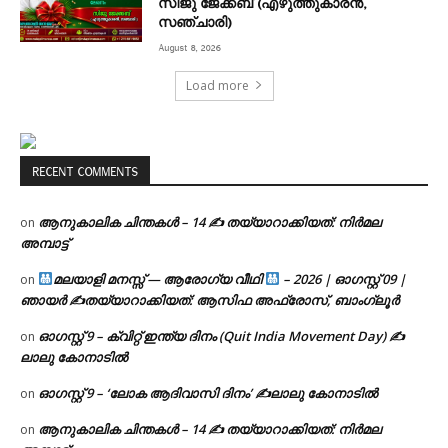
സിജു ജേക്കബ് (എഴുത്തുകാരൻ,
സഞ്ചാരി)
August 8, 2026
Load more
RECENT COMMENTS
ആനുകാലിക ചിന്തകൾ – 14 ✍ തയ്യാറാക്കിയത്: നിർമല
on
അമ്പാട്ട്
മലയാളി മനസ്സ് — ആരോഗ്യ വീഥി
– 2026 | ഓഗസ്റ്റ് 09 |
on
ഞായർ ✍
തയ്യാറാക്കിയത്: ആസിഫ അഫ്രോസ്, ബാംഗ്ലൂർ
ഓഗസ്റ്റ് 9 – ക്വിറ്റ് ഇന്ത്യ ദിനം (Quit India Movement Day) ✍
on
ലാലു കോനാടിൽ
ഓഗസ്റ്റ് 9 – ‘ലോക ആദിവാസി ദിനം’ ✍️ലാലു കോനാടിൽ
on
ആനുകാലിക ചിന്തകൾ – 14 ✍ തയ്യാറാക്കിയത്: നിർമല
on