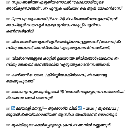
സുധ അജിത്ത് എഴുതിയ നോവൽ “കോലധാരിയുടെ
on
അഗ്നികുണ്ഡങ്ങള്‍” , ✍ പുസ്തക പരിചയം: കെ ആർ. മോഹൻദാസ്
Open up ആകണോ? (Part -24) ✍ പ്രശാന്ത് വാസുദേവ് (മുൻ
on
ഡെപ്യൂട്ടി ഡയറക്ടർ കേരള ടൂറിസം വകുപ്പ് & ടൂറിസം
കൺസൾട്ടൻ്റ്).
ചില മടങ്ങിവരവുകൾ മുറിവേൽപ്പിക്കാനുള്ളതാണ്! (ലേഖനം) ✍️
on
സിജു ജേക്കബ്, ഓസ്‌ട്രേലിയ (എഴുത്തുകാരൻ/സഞ്ചാരി)
വിമർശനങ്ങളുടെ കാറ്റിൽ ഉലയാത്ത ജീവിതങ്ങൾ (ലേഖനം) ✍️
on
സിജു ജേക്കബ്, ഓസ്‌ട്രേലിയ (എഴുത്തുകാരൻ/സഞ്ചാരി)
കൺമണി പോലെ.. (ക്രിസ്തീയ ഭക്തിഗാനം) ✍ ബൈജു
on
തെക്കുംപുറത്ത്
കാലാനുസൃത കുറിപ്പുകൾ (5) ‘തണൽ നഷ്ടപ്പെടുന്ന വാർദ്ധക്യം’
on
✍ സൈമ ശങ്കർ മൈസൂർ
മലയാളി മനസ്സ് — ആരോഗ്യ വീഥി
– 2026 | ജൂലൈ 22 |
on
ബുധൻ ✍
തയ്യാറാക്കിയത്: ആസിഫ അഫ്രോസ്, ബാംഗ്ലൂർ
മുക്തിയുടെ കാൽപ്പെരുമാറ്റം (കഥ) ✍ അനിൽ മണ്ണത്തൂർ
on