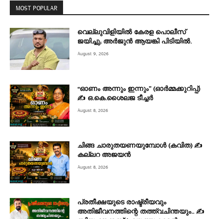
MOST POPULAR
വെല്ലുവിളിയിൽ കേരള പൊലീസ്
ജയിച്ചു; അർജുൻ ആയങ്കി പിടിയിൽ.
August 9, 2026
“ഓണം അന്നും ഇന്നും” (ഓർമ്മക്കുറിപ്പ്)
✍ ഒ.കെ.ശൈലജ ടീച്ചർ
August 8, 2026
ചിങ്ങ ചാരുതയണയുമ്പോൾ (കവിത) ✍
കല്ലറ അജയൻ
August 8, 2026
പ്രതീക്ഷയുടെ രാഷ്ട്രീയവും
അതിജീവനത്തിന്റെ തത്ത്വചിന്തയും.. ✍️