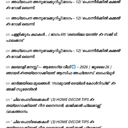
അധ്യാപന അനുഭവക്കുറിപ്പ് (ഭാഗം – 12) ‘പൊന്നീർക്കിൽ കമ്മൽ’
on
✍ റോമി ബെന്നി.
അധ്യാപന അനുഭവക്കുറിപ്പ് (ഭാഗം – 12) ‘പൊന്നീർക്കിൽ കമ്മൽ’
on
✍ റോമി ബെന്നി.
പള്ളിക്കൂടം കഥകൾ… ( ഭാഗം 69) ‘ശബരിമല യാത്ര’ ✍ സജി ടി.
on
പാലക്കാട്
അധ്യാപന അനുഭവക്കുറിപ്പ് (ഭാഗം – 12) ‘പൊന്നീർക്കിൽ കമ്മൽ’
on
✍ റോമി ബെന്നി.
മലയാളി മനസ്സ് — ആരോഗ്യ വീഥി
– 2026 | ജൂലൈ 26 |
on
ഞായർ ✍
തയ്യാറാക്കിയത്: ആസിഫ അഫ്രോസ്, ബാംഗ്ലൂർ
ഓർമ്മയിലെ മുഖങ്ങൾ: ‘സാമുവൽ ടെയ്ലർ കോൾറിഡ്ജ് ‘ ✍
on
അജി സുരേന്ദ്രൻ
‘ ചില പൊടിക്കൈകൾ ‘ (3) HOME DECOR TIPS ✍
on
തയ്യാറാക്കിയത്: റീന നൈനാൻ, മാജിക്കൽ ഫ്ലേവേഴ്സ്,
വാകത്താനം
‘ ചില പൊടിക്കൈകൾ ‘ (3) HOME DECOR TIPS ✍
on
തയ്യാറാക്കിയത്: റീന നൈനാൻ, മാജിക്കൽ ഫ്ലേവേഴ്സ്,