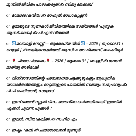
മുന്നിൽ ജീവിതം പാഴാക്കരുത് ✍️ സിജു ജേക്കബ്
മാലാഖ (കവിത) ✍ രാഹുൽ രാധാകൃഷ്ണൻ
on
ഉമ്മയുടെ നുണകൾ ജീവിതത്തിലെ സത്യങ്ങൾ (പുസ്തക
on
ആസ്വാദനം) ✍ പി എൻ വിജയൻ
മലയാളി മനസ്സ് — ആരോഗ്യ വീഥി
– 2026 | ജൂലൈ 31 |
on
വെള്ളി | ✍
തയ്യാറാക്കിയത്: ആസിഫ അഫ്രോസ്, ബാംഗ്ലൂർ
ചിന്താ പ്രഭാതം
– 2026 | ജൂലൈ 31 | വെള്ളി ✍
ബേബി
on
മാത്യു അടിമാലി
വിശ്വാസത്തിന്റെ പരമ്പരാഗത ചട്ടക്കൂടുകളും ആധുനിക
on
യാഥാർത്ഥ്യങ്ങളും: മാറ്റങ്ങളുടെ പാതയിൽ സഭയും സമൂഹവും ✍
പി പി ചെറിയാൻ, ഡാളസ്
ഇന്ന് ഭരതൻ സ്മൃതി ദിനം. ഭരതൻ്റെ ഓർമ്മയ്ക്കായി ‘ഇത്തിരി
on
പൂക്കൾ ചുവന്ന പൂക്കൾ..’
ഇവൾ, സീത (കവിത) ✍ സഹീറ എം
on
ഇഷ്ടം. (കഥ) ✍ ചന്ദ്രശേഖരൻ മുണ്ടൂർ
on