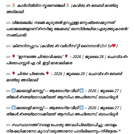
കാർഗിൽദിന സ്മരണഞ്ജലി
(കവിത) ✍ ബേബി മാത്യു
on
അടിമാലി
വിജയമല്ല; നമ്മെ കൂടുതൽ ഉറപ്പുള്ള മനുഷ്യരാക്കുന്നത്
on
പരാജയങ്ങളാണ് ✍️സിജു ജേക്കബ്, ഓസ്‌ട്രേലിയ (എഴുത്തുകാരൻ/
സഞ്ചാരി)
‘കിണറിനപ്പുറം’ (കവിത) ✍ വർഗീസ് റ്റി നൈനാൻ (Dil Se
)
on
“ഇന്നത്തെ ചിന്താവിഷയം”
– 2026 | ജൂലൈ 28 | ചൊവ്വ ✍
on
പ്രൊഫസ്സർ എ.വി. ഇട്ടി മാവേലിക്കര
ചിന്താ പ്രഭാതം
– 2026 | ജൂലൈ 28 | ചൊവ്വ ✍
ബേബി
on
മാത്യു അടിമാലി
മലയാളി മനസ്സ് — ആരോഗ്യ വീഥി
– 2026 | ജൂലൈ 27 |
on
തിങ്കൾ ✍
തയ്യാറാക്കിയത്: ആസിഫ അഫ്രോസ്, ബാംഗ്ലൂർ
മലയാളി മനസ്സ് — ആരോഗ്യ വീഥി
– 2026 | ജൂലൈ 27 |
on
തിങ്കൾ ✍
തയ്യാറാക്കിയത്: ആസിഫ അഫ്രോസ്, ബാംഗ്ലൂർ
സംസ്ഥാനത്ത് നാളെ പൊതു അവധിപ്രഖ്യാപിച്ചു; ശമ്പളം
on
നിഷേധിക്കാനോ കുറവ് വരുത്താനോ പാടില്ലെന്നും നിർദ്ദേശം`*