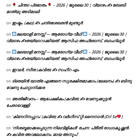
ചിന്താ പ്രഭാതം
– 2026 | ജൂലൈ 30 | വ്യാഴം ✍
ബേബി
on
മാത്യു അടിമാലി
ഇഷ്ടം. (കഥ) ✍ ചന്ദ്രശേഖരൻ മുണ്ടൂർ
on
മലയാളി മനസ്സ് — ആരോഗ്യ വീഥി
– 2026 | ജൂലൈ 30 |
on
വ്യാഴം ✍
തയ്യാറാക്കിയത്: ആസിഫ അഫ്രോസ്, ബാംഗ്ലൂർ
മലയാളി മനസ്സ് — ആരോഗ്യ വീഥി
– 2026 | ജൂലൈ 30 |
on
വ്യാഴം ✍
തയ്യാറാക്കിയത്: ആസിഫ അഫ്രോസ്, ബാംഗ്ലൂർ
ഇവൾ, സീത (കവിത) ✍ സഹീറ എം
on
ട്രെയിൻ യാത്ര എങ്ങനെ സുരക്ഷിതമാക്കാം (ലേഖനം) ✍ ബിന്ദു
on
വേണു ചോറ്റാനിക്കര
അതിജീവനം – ആപേക്ഷികം (കവിത) ✍ വേണുക്കുട്ടൻ
on
ചേരാവെള്ളി
‘കിണറിനപ്പുറം’ (കവിത) ✍ വർഗീസ് റ്റി നൈനാൻ (Dil Se
)
on
‘നിശബ്ദമാക്കപ്പെടുന്ന നിലവിളികൾ’ രചന: പ്രീതി രാധാകൃഷ്ണൻ.
on
✍ കവിത അവലോകനം: മായ അനൂപ്