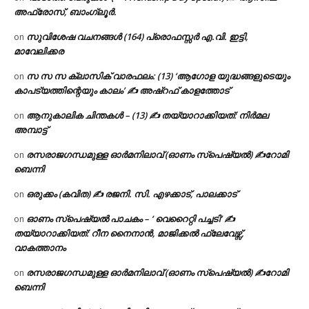
അഫ്രോസ്, ബാംഗ്ലൂർ.
സുവിശേഷ വചനങ്ങൾ (164) പ്രൊഫസ്സർ എ.വി. ഇട്ടി,
on
മാവേലിക്കര
സ സ സ ക്ലാസിക് വാരഫലം: (13) ‘ആഗോള യുദ്ധങ്ങളുടെയും
on
കാപട്യത്തിന്റെയും കാലം’ ✍ അഷ്റഫ് കാളത്തോട്
ആനുകാലിക ചിന്തകൾ – (13) ✍ തയ്യാറാക്കിയത്: നിർമല
on
അമ്പാട്ട്
രസരാജഗന്ധമുള്ള ഓർമനിലാവ് (ഓണം സ്‌പെഷ്യൽ) ✍റോമി
on
ബെന്നി
ഒരുക്കം (കവിത) ✍ രജനി. സി. എഴക്കാട്, പാലക്കാട്
on
ഓണം സ്പെഷ്യൽ പാചകം – ‘ വെറൈറ്റി പച്ചടി’ ✍
on
തയ്യാറാക്കിയത്: റീന നൈനാൻ, മാജിക്കൽ ഫ്ലേവേഴ്സ്,
വാകത്താനം
രസരാജഗന്ധമുള്ള ഓർമനിലാവ് (ഓണം സ്‌പെഷ്യൽ) ✍റോമി
on
ബെന്നി