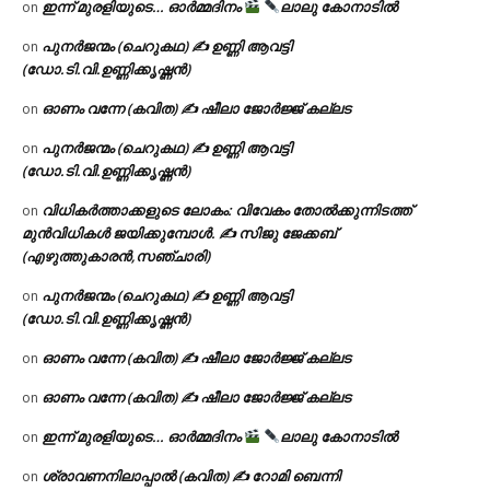
ഇന്ന് മുരളിയുടെ… ഓർമ്മദിനം
ലാലു കോനാടിൽ
on
പുനർജന്മം (ചെറുകഥ) ✍ ഉണ്ണി ആവട്ടി
on
(ഡോ.ടി.വി.ഉണ്ണിക്കൃഷ്ണൻ)
ഓണം വന്നേ (കവിത) ✍ ഷീലാ ജോർജ്ജ് കല്ലട
on
പുനർജന്മം (ചെറുകഥ) ✍ ഉണ്ണി ആവട്ടി
on
(ഡോ.ടി.വി.ഉണ്ണിക്കൃഷ്ണൻ)
വിധികർത്താക്കളുടെ ലോകം: വിവേകം തോൽക്കുന്നിടത്ത്
on
മുൻവിധികൾ ജയിക്കുമ്പോൾ. ✍️ സിജു ജേക്കബ്
(എഴുത്തുകാരൻ,സഞ്ചാരി)
പുനർജന്മം (ചെറുകഥ) ✍ ഉണ്ണി ആവട്ടി
on
(ഡോ.ടി.വി.ഉണ്ണിക്കൃഷ്ണൻ)
ഓണം വന്നേ (കവിത) ✍ ഷീലാ ജോർജ്ജ് കല്ലട
on
ഓണം വന്നേ (കവിത) ✍ ഷീലാ ജോർജ്ജ് കല്ലട
on
ഇന്ന് മുരളിയുടെ… ഓർമ്മദിനം
ലാലു കോനാടിൽ
on
ശ്രാവണനിലാപ്പാൽ (കവിത) ✍ റോമി ബെന്നി
on