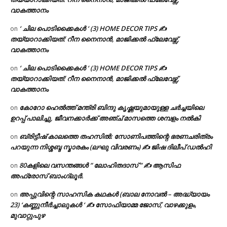
വാകത്താനം
‘ ചില പൊടിക്കൈകൾ ‘ (3) HOME DECOR TIPS ✍
on
തയ്യാറാക്കിയത്: റീന നൈനാൻ, മാജിക്കൽ ഫ്ലേവേഴ്സ്,
വാകത്താനം
‘ ചില പൊടിക്കൈകൾ ‘ (3) HOME DECOR TIPS ✍
on
തയ്യാറാക്കിയത്: റീന നൈനാൻ, മാജിക്കൽ ഫ്ലേവേഴ്സ്,
വാകത്താനം
കോറോ ഹെൽത്ത് മന്ത്രി ബിന്ദു കൃഷ്ണയുമായുള്ള ചർച്ചയിലെ
on
ഉറപ്പ് പാലിച്ചു, ജീവനക്കാർക്ക് അഞ്ച് മാസത്തെ ശമ്പളം നൽകി
ബ്രിട്ടീഷ് കാലത്തെ തഹസിൽ: സോണിപത്തിന്റെ ഭരണചരിത്രം
on
പറയുന്ന നിശ്ശബ്ദ സ്മാരകം (ലഘു വിവരണം) ✍ ജിഷ ദിലീപ് ഡൽഹി
80കളിലെ വസന്തങ്ങൾ ” ലോഹിതദാസ് ” ✍ ആസിഫ
on
അഫ്രോസ് ബാംഗ്ലൂർ.
അപ്പുവിന്റെ സാഹസിക കഥകൾ (ബാല നോവൽ – അദ്ധ്യായം
on
23) ‘കണ്ണുനീർച്ചാലുകൾ ‘ ✍ സോഫിയാമ്മ ജോസ്, വാഴക്കുളം,
മുവാറ്റുപുഴ