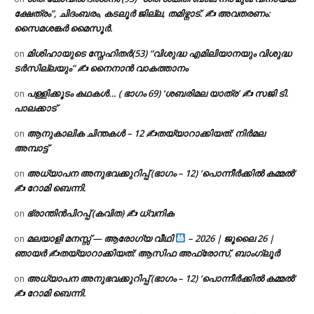
ക്ഷേത്രം”, ചിദംബരം, കടലൂർ ജില്ല, തമിഴ്നാട്. ✍ അവതരണം:
സൈമശങ്കർ മൈസൂർ.
മിശിഹായുടെ സ്നേഹിതർ(53) “വിശുദ്ധ എമിലിയാനയും വിശുദ്ധ
on
ടര്‍സില്ലയും” ✍ നൈനാൻ വാകത്താനം
പള്ളിക്കൂടം കഥകൾ… ( ഭാഗം 69) ‘ശബരിമല യാത്ര’ ✍ സജി ടി.
on
പാലക്കാട്
ആനുകാലിക ചിന്തകൾ – 12 ✍തയ്യാറാക്കിയത്: നിർമല
on
അമ്പാട്ട്
അധ്യാപന അനുഭവക്കുറിപ്പ് (ഭാഗം – 12) ‘പൊന്നീർക്കിൽ കമ്മൽ’
on
✍ റോമി ബെന്നി.
ഭ്രാന്തിൻപിറപ്പ് (കവിത) ✍ ധ്വനിക
on
മലയാളി മനസ്സ് — ആരോഗ്യ വീഥി
– 2026 | ജൂലൈ 26 |
on
ഞായർ ✍
തയ്യാറാക്കിയത്: ആസിഫ അഫ്രോസ്, ബാംഗ്ലൂർ
അധ്യാപന അനുഭവക്കുറിപ്പ് (ഭാഗം – 12) ‘പൊന്നീർക്കിൽ കമ്മൽ’
on
✍ റോമി ബെന്നി.