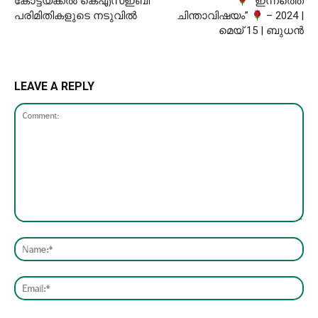
കോട്ടയ്ക്കൽ കെഎസ്ഇബി
“ഇന്നത്തെ
പരിമിതികളുടെ നടുവിൽ
ചിന്താവിഷയം”
– 2024 |
മെയ് 15 | ബുധൻ
LEAVE A REPLY
Comment:
Nam
Emai