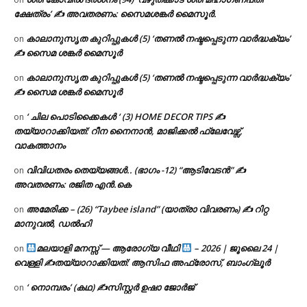
ക്ഷേത്രം’ ✍ അവതരണം: സൈമശങ്കർ മൈസൂർ.
കാലാനുസൃത കുറിപ്പുകൾ (5) ‘തണൽ നഷ്ടപ്പെടുന്ന വാർദ്ധക്യം’
on
✍ സൈമ ശങ്കർ മൈസൂർ
കാലാനുസൃത കുറിപ്പുകൾ (5) ‘തണൽ നഷ്ടപ്പെടുന്ന വാർദ്ധക്യം’
on
✍ സൈമ ശങ്കർ മൈസൂർ
‘ ചില പൊടിക്കൈകൾ ‘ (3) HOME DECOR TIPS ✍
on
തയ്യാറാക്കിയത്: റീന നൈനാൻ, മാജിക്കൽ ഫ്ലേവേഴ്സ്,
വാകത്താനം
വിവിധതരം തെയ്യങ്ങൾ.. (ഭാഗം -12) “ആടിവേടൻ” ✍
on
അവതരണം: രജിത എൻ.കെ
അമേരിക്ക – (26) “Taybee island” (യാത്രാ വിവരണം) ✍ റിറ്റ
on
മാനുവൽ, ഡൽഹി
മലയാളി മനസ്സ് — ആരോഗ്യ വീഥി
– 2026 | ജൂലൈ 24 |
on
വെള്ളി ✍
തയ്യാറാക്കിയത്: ആസിഫ അഫ്രോസ്, ബാംഗ്ലൂർ
‘ നൊമ്പരം’ (കഥ) ✍സിസ്റ്റർ ഉഷാ ജോർജ്
on