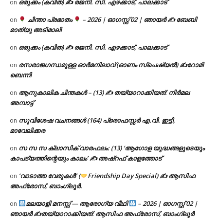
ഒരുക്കം (കവിത) ✍ രജനി. സി. എഴക്കാട്, പാലക്കാട്
on
ചിന്താ പ്രഭാതം
– 2026 | ഓഗസ്റ്റ് 02 | ഞായർ ✍
ബേബി
on
മാത്യു അടിമാലി
ഒരുക്കം (കവിത) ✍ രജനി. സി. എഴക്കാട്, പാലക്കാട്
on
രസരാജഗന്ധമുള്ള ഓർമനിലാവ് (ഓണം സ്‌പെഷ്യൽ) ✍റോമി
on
ബെന്നി
ആനുകാലിക ചിന്തകൾ – (13) ✍ തയ്യാറാക്കിയത്: നിർമല
on
അമ്പാട്ട്
സുവിശേഷ വചനങ്ങൾ (164) പ്രൊഫസ്സർ എ.വി. ഇട്ടി,
on
മാവേലിക്കര
സ സ സ ക്ലാസിക് വാരഫലം: (13) ‘ആഗോള യുദ്ധങ്ങളുടെയും
on
കാപട്യത്തിന്റെയും കാലം’ ✍ അഷ്റഫ് കാളത്തോട്
‘വാടാത്ത വേരുകൾ’ (
Friendship Day Special) ✍ ആസിഫ
on
അഫ്രോസ്, ബാംഗ്ലൂർ.
മലയാളി മനസ്സ് — ആരോഗ്യ വീഥി
– 2026 | ഓഗസ്റ്റ് 02 |
on
ഞായർ ✍
തയ്യാറാക്കിയത്: ആസിഫ അഫ്രോസ്, ബാംഗ്ലൂർ