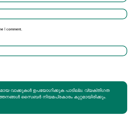
Email:*
me I comment.
രമായ വാക്കുകൾ ഉപയോഗിക്കുക പാടില്ല. വ്യക്തിഗത
ത്തനങ്ങൾ സൈബർ നിയമപ്രകാരം കുറ്റമായിരിക്കും.