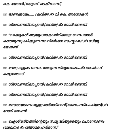
കെ. ജോൺ (ലബ്ബക്ക്, ടെക്സാസ്)
ഓണക്കാലം….. (കവിത) ✍ വി.കെ. അശോകൻ
on
ശ്രാവണനിലാപ്പാൽ (കവിത) ✍ റോമി ബെന്നി
on
“വാക്കുകൾ ആയുധമാകാതിരിക്കട്ടെ: ബന്ധങ്ങൾ
on
കാത്തുസൂക്ഷിക്കുന്ന നവവിമർശന സംസ്കാരം” ✍️ സിജു
ജേക്കബ്
ശ്രാവണനിലാപ്പാൽ (കവിത) ✍ റോമി ബെന്നി
on
വേരുകളുടെ ഗന്ധം തേടുന്ന തിരുവോണം ✍ അഷ്റഫ്
on
കാളത്തോട്
ശ്രാവണനിലാപ്പാൽ (കവിത) ✍ റോമി ബെന്നി
on
ശ്രാവണനിലാപ്പാൽ (കവിത) ✍ റോമി ബെന്നി
on
രസരാജഗന്ധമുള്ള ഓർമനിലാവ് (ഓണം സ്‌പെഷ്യൽ) ✍
on
റോമി ബെന്നി
ഐശ്വര്യത്തിന്റെയും സമൃദ്ധിയുടെയും പൊന്നോണം
on
(ലേഖനം) ✍ ശ്യാമള ഹരിദാസ്