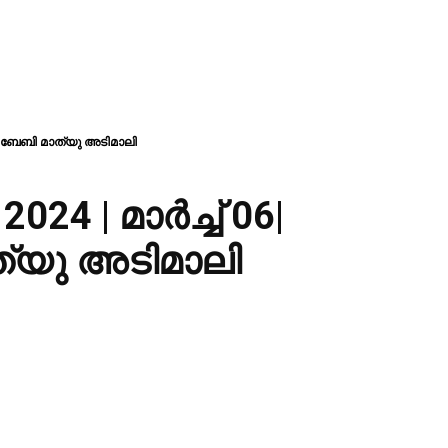
 ✍ബേബി മാത്യു അടിമാലി
2024 | മാർച്ച് 06|
യു അടിമാലി