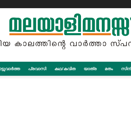
ട്ടുവാർത്ത
പ്രവാസി
കഥ/കവിത
യാത്ര
മതം
സിന