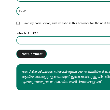
Website:
Save my name, email, and website in this browser for the next ti
What is 9 + 8?
*
അസ്വീകാര്യമായ, നിയമവിരുദ്ധമായ, അപകീര്‍ത്തിക
ആക്രമണങ്ങളും ഉണ്ടാകരുത്. ഇത്തരത്തിലുള്ള പ്രവർ
എഴുതുന്നവരുടെ സ്വകാര്യ അഭിപ്രായങ്ങളാണ്.