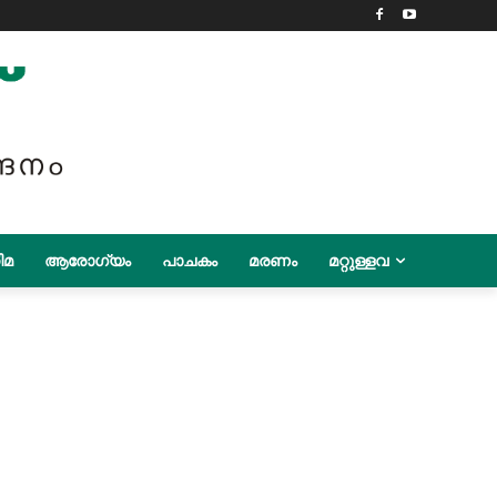
ിമ
ആരോഗ്യം
പാചകം
മരണം
മറ്റുള്ളവ