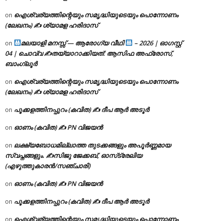
ഐശ്വര്യത്തിന്റെയും സമൃദ്ധിയുടെയും പൊന്നോണം
on
(ലേഖനം) ✍ ശ്യാമള ഹരിദാസ്
മലയാളി മനസ്സ് — ആരോഗ്യ വീഥി
– 2026 | ഓഗസ്റ്റ്
on
04 | ചൊവ്വ ✍
തയ്യാറാക്കിയത്: ആസിഫ അഫ്രോസ്,
ബാംഗ്ലൂർ
ഐശ്വര്യത്തിന്റെയും സമൃദ്ധിയുടെയും പൊന്നോണം
on
(ലേഖനം) ✍ ശ്യാമള ഹരിദാസ്
പൂക്കളത്തിനപ്പുറം (കവിത) ✍ ദീപ ആർ അടൂർ
on
ഓണം (കവിത) ✍ PN വിജയൻ
on
ലക്ഷ്യബോധമില്ലാത്ത തുടക്കങ്ങളും അപൂർണ്ണമായ
on
സ്വപ്നങ്ങളും. ✍️സിജു ജേക്കബ്, ഓസ്‌ട്രേലിയ
(എഴുത്തുകാരൻ/സഞ്ചാരി)
ഓണം (കവിത) ✍ PN വിജയൻ
on
പൂക്കളത്തിനപ്പുറം (കവിത) ✍ ദീപ ആർ അടൂർ
on
ഐശ്വര്യത്തിന്റെയും സമൃദ്ധിയുടെയും പൊന്നോണം
on