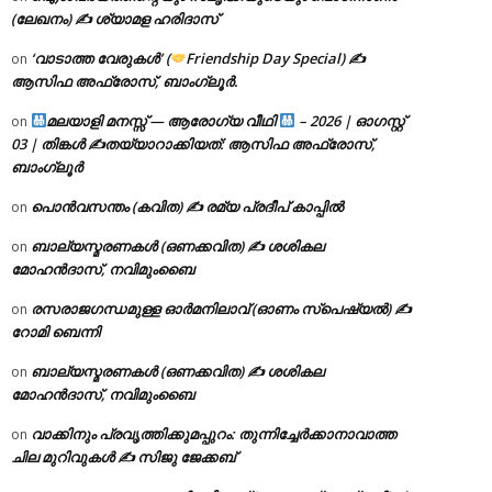
(ലേഖനം) ✍ ശ്യാമള ഹരിദാസ്
‘വാടാത്ത വേരുകൾ’ (
Friendship Day Special) ✍
on
ആസിഫ അഫ്രോസ്, ബാംഗ്ലൂർ.
മലയാളി മനസ്സ് — ആരോഗ്യ വീഥി
– 2026 | ഓഗസ്റ്റ്
on
03 | തിങ്കൾ ✍
തയ്യാറാക്കിയത്: ആസിഫ അഫ്രോസ്,
ബാംഗ്ലൂർ
പൊൻവസന്തം (കവിത) ✍ രമ്യ പ്രദീപ് കാപ്പിൽ
on
ബാല്യസ്മരണകൾ (ഒണക്കവിത) ✍ ശശികല
on
മോഹൻദാസ്, നവിമുംബൈ
രസരാജഗന്ധമുള്ള ഓർമനിലാവ് (ഓണം സ്‌പെഷ്യൽ) ✍
on
റോമി ബെന്നി
ബാല്യസ്മരണകൾ (ഒണക്കവിത) ✍ ശശികല
on
മോഹൻദാസ്, നവിമുംബൈ
വാക്കിനും പ്രവൃത്തിക്കുമപ്പുറം: തുന്നിച്ചേർക്കാനാവാത്ത
on
ചില മുറിവുകൾ ✍️ സിജു ജേക്കബ്