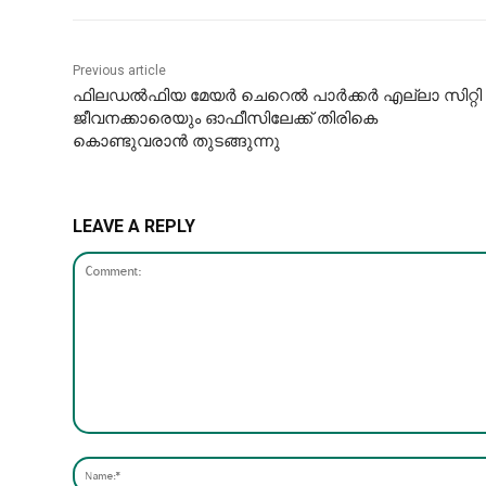
Previous article
ഫിലഡൽഫിയ മേയർ ചെറെൽ പാർക്കർ എല്ലാ സിറ്റി
ജീവനക്കാരെയും ഓഫീസിലേക്ക് തിരികെ
കൊണ്ടുവരാൻ തുടങ്ങുന്നു
LEAVE A REPLY
Comment: