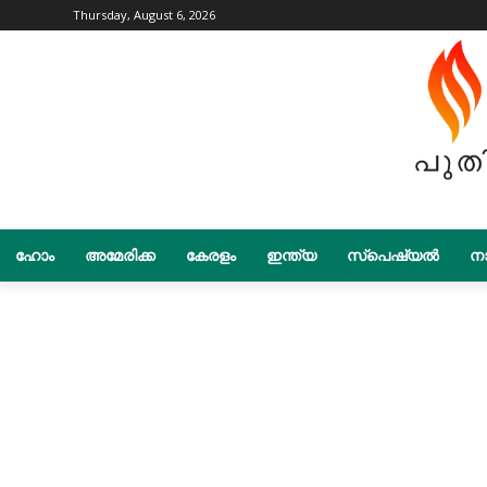
Thursday, August 6, 2026
ഹോം
അമേരിക്ക
കേരളം
ഇന്ത്യ
സ്പെഷ്യൽ
നാ