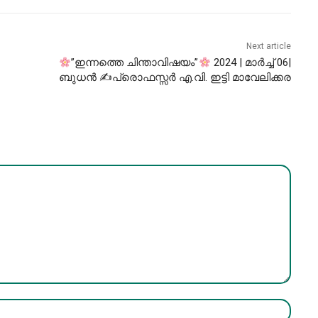
Next article
”ഇന്നത്തെ ചിന്താവിഷയം”
2024 | മാർച്ച് 06|
ബുധൻ ✍പ്രൊഫസ്സർ എ.വി. ഇട്ടി മാവേലിക്കര
Name:*