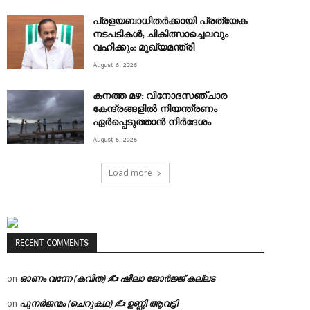
പ്രളയബാധിതർക്കായി പ്രത്യേക
നടപടികൾ; ചികിത്സാച്ചെലവും
വഹിക്കും: മുഖ്യമന്ത്രി
August 6, 2026
കനത്ത മഴ: വിനോദസഞ്ചാര
കേന്ദ്രങ്ങളിൽ നിയന്ത്രണം
ഏർപ്പെടുത്താൻ നിർദേശം
August 6, 2026
Load more
RECENT COMMENTS
ഓണം വന്നേ (കവിത) ✍ ഷീലാ ജോർജ്ജ് കല്ലട
on
പുനർജന്മം (ചെറുകഥ) ✍ ഉണ്ണി ആവട്ടി
on