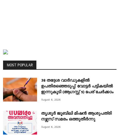
MOST POPULAR
38 തദ്ദേശ വാർഡുകളിൽ
ഉപതിരഞ്ഞെടുപ്പ്: വോട്ടർ പട്ടികയിൽ
ഇന്നുകൂടി (ആഗസ്റ്റ് 5) പേര് ചേർക്കാം
August 6, 2026
തൃശൂർ ജൂബിലി മിഷൻ ആശുപത്രി
നഴ്സസ് സമരം ഒത്തുതീർന്നു
August 6, 2026