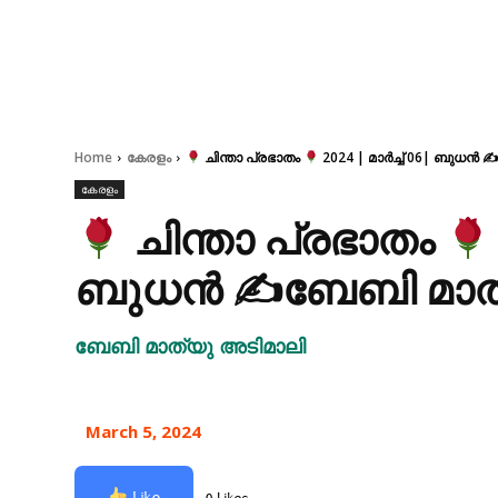
Home
കേരളം
ചിന്താ പ്രഭാതം
2024 | മാർച്ച് 06| ബുധൻ
കേരളം
ചിന്താ പ്രഭാതം
ബുധൻ ✍ബേബി മാത്
ബേബി മാത്യു അടിമാലി
March 5, 2024
Like