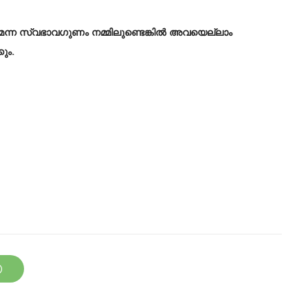
മെന്ന സ്വഭാവഗുണം നമ്മിലുണ്ടെങ്കിൽ അവയെല്ലാം
ും.