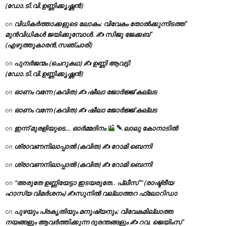
(ഡോ.ടി.വി.ഉണ്ണിക്കൃഷ്ണൻ)
വിധികർത്താക്കളുടെ ലോകം: വിവേകം തോൽക്കുന്നിടത്ത്
on
മുൻവിധികൾ ജയിക്കുമ്പോൾ. ✍️ സിജു ജേക്കബ്
(എഴുത്തുകാരൻ,സഞ്ചാരി)
പുനർജന്മം (ചെറുകഥ) ✍ ഉണ്ണി ആവട്ടി
on
(ഡോ.ടി.വി.ഉണ്ണിക്കൃഷ്ണൻ)
ഓണം വന്നേ (കവിത) ✍ ഷീലാ ജോർജ്ജ് കല്ലട
on
ഓണം വന്നേ (കവിത) ✍ ഷീലാ ജോർജ്ജ് കല്ലട
on
ഇന്ന് മുരളിയുടെ… ഓർമ്മദിനം
ലാലു കോനാടിൽ
on
ശ്രാവണനിലാപ്പാൽ (കവിത) ✍ റോമി ബെന്നി
on
ശ്രാവണനിലാപ്പാൽ (കവിത) ✍ റോമി ബെന്നി
on
“അരുതേ ഉണ്ണിയേട്ടാ ഇടയരുതേ.. പ്ലീസ് ” (രാഷ്ട്രീയ
on
ഹാസ്യ വിമർശനം) ✍സുനിൽ വല്ലാത്തറ ഫ്ലോറിഡാ
പുഴയും പ്രകൃതിയും മനുഷ്യനും: വിവേകമില്ലാത്ത
on
നയങ്ങളും ആവർത്തിക്കുന്ന ദുരന്തങ്ങളും ✍ റവ. ജെയിംസ്