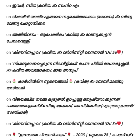
ഇവൾ, സീത (കവിത) ✍ സഹീറ എം
on
ട്രെയിൻ യാത്ര എങ്ങനെ സുരക്ഷിതമാക്കാം (ലേഖനം) ✍ ബിന്ദു
on
വേണു ചോറ്റാനിക്കര
അതിജീവനം – ആപേക്ഷികം (കവിത) ✍ വേണുക്കുട്ടൻ
on
ചേരാവെള്ളി
‘കിണറിനപ്പുറം’ (കവിത) ✍ വർഗീസ് റ്റി നൈനാൻ (Dil Se
)
on
‘നിശബ്ദമാക്കപ്പെടുന്ന നിലവിളികൾ’ രചന: പ്രീതി രാധാകൃഷ്ണൻ.
on
✍ കവിത അവലോകനം: മായ അനൂപ്
കാർഗിൽദിന സ്മരണഞ്ജലി
(കവിത) ✍ ബേബി മാത്യു
on
അടിമാലി
വിജയമല്ല; നമ്മെ കൂടുതൽ ഉറപ്പുള്ള മനുഷ്യരാക്കുന്നത്
on
പരാജയങ്ങളാണ് ✍️സിജു ജേക്കബ്, ഓസ്‌ട്രേലിയ (എഴുത്തുകാരൻ/
സഞ്ചാരി)
‘കിണറിനപ്പുറം’ (കവിത) ✍ വർഗീസ് റ്റി നൈനാൻ (Dil Se
)
on
“ഇന്നത്തെ ചിന്താവിഷയം”
– 2026 | ജൂലൈ 28 | ചൊവ്വ ✍
on