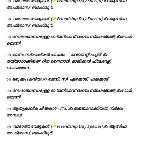
‘വാടാത്ത വേരുകൾ’ (
Friendship Day Special) ✍ ആസിഫ
on
അഫ്രോസ്, ബാംഗ്ലൂർ.
‘വാടാത്ത വേരുകൾ’ (
Friendship Day Special) ✍ ആസിഫ
on
അഫ്രോസ്, ബാംഗ്ലൂർ.
രസരാജഗന്ധമുള്ള ഓർമനിലാവ് (ഓണം സ്‌പെഷ്യൽ) ✍റോമി
on
ബെന്നി
ഓണം സ്പെഷ്യൽ പാചകം – ‘ വെറൈറ്റി പച്ചടി’ ✍
on
തയ്യാറാക്കിയത്: റീന നൈനാൻ, മാജിക്കൽ ഫ്ലേവേഴ്സ്,
വാകത്താനം
ഒരുക്കം (കവിത) ✍ രജനി. സി. എഴക്കാട്, പാലക്കാട്
on
രസരാജഗന്ധമുള്ള ഓർമനിലാവ് (ഓണം സ്‌പെഷ്യൽ) ✍റോമി
on
ബെന്നി
ആനുകാലിക ചിന്തകൾ – (13) ✍ തയ്യാറാക്കിയത്: നിർമല
on
അമ്പാട്ട്
‘വാടാത്ത വേരുകൾ’ (
Friendship Day Special) ✍ ആസിഫ
on
അഫ്രോസ്, ബാംഗ്ലൂർ.