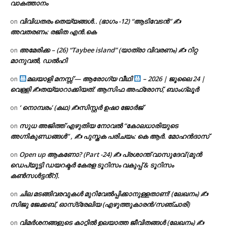
വാകത്താനം
വിവിധതരം തെയ്യങ്ങൾ.. (ഭാഗം -12) “ആടിവേടൻ” ✍
on
അവതരണം: രജിത എൻ.കെ
അമേരിക്ക – (26) “Taybee island” (യാത്രാ വിവരണം) ✍ റിറ്റ
on
മാനുവൽ, ഡൽഹി
മലയാളി മനസ്സ് — ആരോഗ്യ വീഥി
– 2026 | ജൂലൈ 24 |
on
വെള്ളി ✍
തയ്യാറാക്കിയത്: ആസിഫ അഫ്രോസ്, ബാംഗ്ലൂർ
‘ നൊമ്പരം’ (കഥ) ✍സിസ്റ്റർ ഉഷാ ജോർജ്
on
സുധ അജിത്ത് എഴുതിയ നോവൽ “കോലധാരിയുടെ
on
അഗ്നികുണ്ഡങ്ങള്‍” , ✍ പുസ്തക പരിചയം: കെ ആർ. മോഹൻദാസ്
Open up ആകണോ? (Part -24) ✍ പ്രശാന്ത് വാസുദേവ് (മുൻ
on
ഡെപ്യൂട്ടി ഡയറക്ടർ കേരള ടൂറിസം വകുപ്പ് & ടൂറിസം
കൺസൾട്ടൻ്റ്).
ചില മടങ്ങിവരവുകൾ മുറിവേൽപ്പിക്കാനുള്ളതാണ്! (ലേഖനം) ✍️
on
സിജു ജേക്കബ്, ഓസ്‌ട്രേലിയ (എഴുത്തുകാരൻ/സഞ്ചാരി)
വിമർശനങ്ങളുടെ കാറ്റിൽ ഉലയാത്ത ജീവിതങ്ങൾ (ലേഖനം) ✍️
on