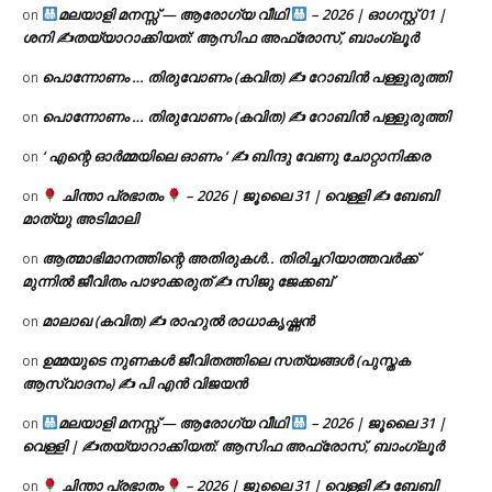
മലയാളി മനസ്സ് — ആരോഗ്യ വീഥി
– 2026 | ഓഗസ്റ്റ് 01 |
on
ശനി ✍
തയ്യാറാക്കിയത്: ആസിഫ അഫ്രോസ്, ബാംഗ്ലൂർ
പൊന്നോണം … തിരുവോണം (കവിത) ✍ റോബിൻ പള്ളുരുത്തി
on
പൊന്നോണം … തിരുവോണം (കവിത) ✍ റോബിൻ പള്ളുരുത്തി
on
‘ എന്റെ ഓർമ്മയിലെ ഓണം ‘ ✍ ബിന്ദു വേണു ചോറ്റാനിക്കര
on
ചിന്താ പ്രഭാതം
– 2026 | ജൂലൈ 31 | വെള്ളി ✍
ബേബി
on
മാത്യു അടിമാലി
ആത്മാഭിമാനത്തിന്റെ അതിരുകൾ.. തിരിച്ചറിയാത്തവർക്ക്
on
മുന്നിൽ ജീവിതം പാഴാക്കരുത് ✍️ സിജു ജേക്കബ്
മാലാഖ (കവിത) ✍ രാഹുൽ രാധാകൃഷ്ണൻ
on
ഉമ്മയുടെ നുണകൾ ജീവിതത്തിലെ സത്യങ്ങൾ (പുസ്തക
on
ആസ്വാദനം) ✍ പി എൻ വിജയൻ
മലയാളി മനസ്സ് — ആരോഗ്യ വീഥി
– 2026 | ജൂലൈ 31 |
on
വെള്ളി | ✍
തയ്യാറാക്കിയത്: ആസിഫ അഫ്രോസ്, ബാംഗ്ലൂർ
ചിന്താ പ്രഭാതം
– 2026 | ജൂലൈ 31 | വെള്ളി ✍
ബേബി
on