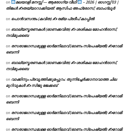
മലയാളി മനസ്സ് — ആരോഗ്യ വീഥി
– 2026 | ഓഗസ്റ്റ് 03 |
on
തിങ്കൾ ✍
തയ്യാറാക്കിയത്: ആസിഫ അഫ്രോസ്, ബാംഗ്ലൂർ
പൊൻവസന്തം (കവിത) ✍ രമ്യ പ്രദീപ് കാപ്പിൽ
on
ബാല്യസ്മരണകൾ (ഓണക്കവിത) ✍ ശശികല മോഹൻദാസ്,
on
നവിമുംബൈ
രസരാജഗന്ധമുള്ള ഓർമനിലാവ് (ഓണം സ്‌പെഷ്യൽ) ✍റോമി
on
ബെന്നി
ബാല്യസ്മരണകൾ (ഓണക്കവിത) ✍ ശശികല മോഹൻദാസ്,
on
നവിമുംബൈ
വാക്കിനും പ്രവൃത്തിക്കുമപ്പുറം: തുന്നിച്ചേർക്കാനാവാത്ത ചില
on
മുറിവുകൾ ✍️ സിജു ജേക്കബ്
രസരാജഗന്ധമുള്ള ഓർമനിലാവ് (ഓണം സ്‌പെഷ്യൽ) ✍റോമി
on
ബെന്നി
രസരാജഗന്ധമുള്ള ഓർമനിലാവ് (ഓണം സ്‌പെഷ്യൽ) ✍റോമി
on
ബെന്നി
രസരാജഗന്ധമുള്ള ഓർമനിലാവ് (ഓണം സ്‌പെഷ്യൽ) ✍റോമി
on