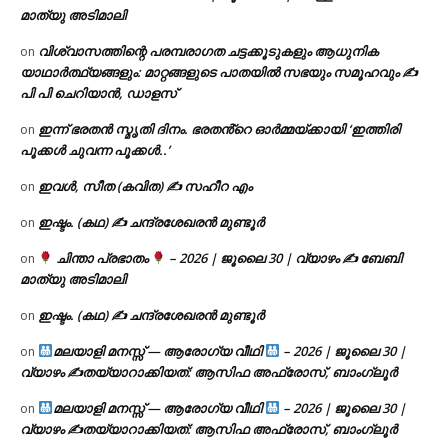
മാത്യു അടിമാലി
വിശ്വാസത്തിന്റെ പരമ്പരാഗത ചട്ടക്കൂടുകളും ആധുനിക
on
യാഥാർത്ഥ്യങ്ങളും: മാറ്റങ്ങളുടെ പാതയിൽ സഭയും സമൂഹവും ✍
പി പി ചെറിയാൻ, ഡാളസ്
ഇന്ന് ഭരതൻ സ്മൃതി ദിനം. ഭരതൻ്റെ ഓർമ്മയ്ക്കായി ‘ഇത്തിരി
on
പൂക്കൾ ചുവന്ന പൂക്കൾ..’
ഇവൾ, സീത (കവിത) ✍ സഹീറ എം
on
ഇഷ്ടം. (കഥ) ✍ ചന്ദ്രശേഖരൻ മുണ്ടൂർ
on
ചിന്താ പ്രഭാതം
– 2026 | ജൂലൈ 30 | വ്യാഴം ✍
ബേബി
on
മാത്യു അടിമാലി
ഇഷ്ടം. (കഥ) ✍ ചന്ദ്രശേഖരൻ മുണ്ടൂർ
on
മലയാളി മനസ്സ് — ആരോഗ്യ വീഥി
– 2026 | ജൂലൈ 30 |
on
വ്യാഴം ✍
തയ്യാറാക്കിയത്: ആസിഫ അഫ്രോസ്, ബാംഗ്ലൂർ
മലയാളി മനസ്സ് — ആരോഗ്യ വീഥി
– 2026 | ജൂലൈ 30 |
on
വ്യാഴം ✍
തയ്യാറാക്കിയത്: ആസിഫ അഫ്രോസ്, ബാംഗ്ലൂർ