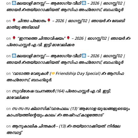
മലയാളി മനസ്സ് — ആരോഗ്യ വീഥി
– 2026 | ഓഗസ്റ്റ് 02 |
on
ഞായർ ✍
തയ്യാറാക്കിയത്: ആസിഫ അഫ്രോസ്, ബാംഗ്ലൂർ
ചിന്താ പ്രഭാതം
– 2026 | ഓഗസ്റ്റ് 02 | ഞായർ ✍
ബേബി
on
മാത്യു അടിമാലി
“ഇന്നത്തെ ചിന്താവിഷയം”
– 2026 | ഓഗസ്റ്റ് 02 | ഞായർ ✍
on
പ്രൊഫസ്സർ എ.വി. ഇട്ടി മാവേലിക്കര
മലയാളി മനസ്സ് — ആരോഗ്യ വീഥി
– 2026 | ഓഗസ്റ്റ് 02 |
on
ഞായർ ✍
തയ്യാറാക്കിയത്: ആസിഫ അഫ്രോസ്, ബാംഗ്ലൂർ
‘വാടാത്ത വേരുകൾ’ (
Friendship Day Special) ✍ ആസിഫ
on
അഫ്രോസ്, ബാംഗ്ലൂർ.
സുവിശേഷ വചനങ്ങൾ (164) പ്രൊഫസ്സർ എ.വി. ഇട്ടി,
on
മാവേലിക്കര
സ സ സ ക്ലാസിക് വാരഫലം: (13) ‘ആഗോള യുദ്ധങ്ങളുടെയും
on
കാപട്യത്തിന്റെയും കാലം’ ✍ അഷ്റഫ് കാളത്തോട്
ആനുകാലിക ചിന്തകൾ – (13) ✍ തയ്യാറാക്കിയത്: നിർമല
on
അമ്പാട്ട്