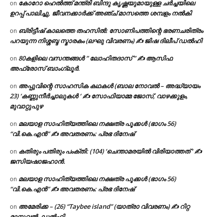
കോറോ ഹെൽത്ത് മന്ത്രി ബിന്ദു കൃഷ്ണയുമായുള്ള ചർച്ചയിലെ
on
ഉറപ്പ് പാലിച്ചു, ജീവനക്കാർക്ക് അഞ്ച് മാസത്തെ ശമ്പളം നൽകി
ബ്രിട്ടീഷ് കാലത്തെ തഹസിൽ: സോണിപത്തിന്റെ ഭരണചരിത്രം
on
പറയുന്ന നിശ്ശബ്ദ സ്മാരകം (ലഘു വിവരണം) ✍ ജിഷ ദിലീപ് ഡൽഹി
80കളിലെ വസന്തങ്ങൾ ” ലോഹിതദാസ് ” ✍ ആസിഫ
on
അഫ്രോസ് ബാംഗ്ലൂർ.
അപ്പുവിന്റെ സാഹസിക കഥകൾ (ബാല നോവൽ – അദ്ധ്യായം
on
23) ‘കണ്ണുനീർച്ചാലുകൾ ‘ ✍ സോഫിയാമ്മ ജോസ്, വാഴക്കുളം,
മുവാറ്റുപുഴ
മലയാള സാഹിത്യത്തിലെ നക്ഷത്ര പൂക്കൾ (ഭാഗം 56)
on
“വി.കെ.എൻ” ✍ അവതരണം: പ്രഭ ദിനേഷ്
കതിരും പതിരും പംക്തി: (104) ‘ചെന്താമരയിൽ വിരിയാത്തത് ‘ ✍
on
ജസിയഷാജഹാൻ.
മലയാള സാഹിത്യത്തിലെ നക്ഷത്ര പൂക്കൾ (ഭാഗം 56)
on
“വി.കെ.എൻ” ✍ അവതരണം: പ്രഭ ദിനേഷ്
അമേരിക്ക – (26) “Taybee island” (യാത്രാ വിവരണം) ✍ റിറ്റ
on
മാനുവൽ, ഡൽഹി