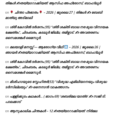
തിങ്കൾ ✍
തയ്യാറാക്കിയത്: ആസിഫ അഫ്രോസ്, ബാംഗ്ലൂർ
ചിന്താ പ്രഭാതം
– 2026 | ജൂലൈ 27 | തിങ്കൾ ✍
ബേബി
on
മാത്യു അടിമാലി
ശ്രീ കോവിൽ ദർശനം (95) “ശ്രീ ശക്തി ബാല നര മുഖ വിനായക
on
ക്ഷേത്രം”, ചിദംബരം, കടലൂർ ജില്ല, തമിഴ്നാട്. ✍ അവതരണം:
സൈമശങ്കർ മൈസൂർ.
മലയാളി മനസ്സ് — ആരോഗ്യ വീഥി
– 2026 | ജൂലൈ 26 |
on
ഞായർ ✍
തയ്യാറാക്കിയത്: ആസിഫ അഫ്രോസ്, ബാംഗ്ലൂർ
ശ്രീ കോവിൽ ദർശനം (95) “ശ്രീ ശക്തി ബാല നര മുഖ വിനായക
on
ക്ഷേത്രം”, ചിദംബരം, കടലൂർ ജില്ല, തമിഴ്നാട്. ✍ അവതരണം:
സൈമശങ്കർ മൈസൂർ.
മിശിഹായുടെ സ്നേഹിതർ(53) “വിശുദ്ധ എമിലിയാനയും വിശുദ്ധ
on
ടര്‍സില്ലയും” ✍ നൈനാൻ വാകത്താനം
പള്ളിക്കൂടം കഥകൾ… ( ഭാഗം 69) ‘ശബരിമല യാത്ര’ ✍ സജി ടി.
on
പാലക്കാട്
ആനുകാലിക ചിന്തകൾ – 12 ✍തയ്യാറാക്കിയത്: നിർമല
on