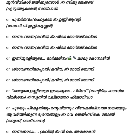
മുൻവിധികൾ ജയിക്കുമ്പോൾ. ✍️ സിജു ജേക്കബ്
(എഴുത്തുകാരൻ,സഞ്ചാരി)
പുനർജന്മം (ചെറുകഥ) ✍ ഉണ്ണി ആവട്ടി
on
(ഡോ.ടി.വി.ഉണ്ണിക്കൃഷ്ണൻ)
ഓണം വന്നേ (കവിത) ✍ ഷീലാ ജോർജ്ജ് കല്ലട
on
ഓണം വന്നേ (കവിത) ✍ ഷീലാ ജോർജ്ജ് കല്ലട
on
ഇന്ന് മുരളിയുടെ… ഓർമ്മദിനം
ലാലു കോനാടിൽ
on
ശ്രാവണനിലാപ്പാൽ (കവിത) ✍ റോമി ബെന്നി
on
ശ്രാവണനിലാപ്പാൽ (കവിത) ✍ റോമി ബെന്നി
on
“അരുതേ ഉണ്ണിയേട്ടാ ഇടയരുതേ.. പ്ലീസ് ” (രാഷ്ട്രീയ ഹാസ്യ
on
വിമർശനം) ✍സുനിൽ വല്ലാത്തറ ഫ്ലോറിഡാ
പുഴയും പ്രകൃതിയും മനുഷ്യനും: വിവേകമില്ലാത്ത നയങ്ങളും
on
ആവർത്തിക്കുന്ന ദുരന്തങ്ങളും ✍ റവ. ജെയിംസ് കെ. ജോൺ
(ലബ്ബക്ക്, ടെക്സാസ്)
ഓണക്കാലം….. (കവിത) ✍ വി.കെ. അശോകൻ
on