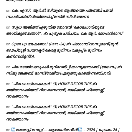
കെ .എസ് . ആർ.ടി.സിയുടെ ആദ്യത്തെ ഫ്രണ്ട്ലി പദവി
on
സപര്യയ്ക്ക് പ്രഖ്യാപിച്ച് മന്ത്രി സിപി ജോൺ
സുധ അജിത്ത് എഴുതിയ നോവൽ “കോലധാരിയുടെ
on
അഗ്നികുണ്ഡങ്ങള്‍” , ✍ പുസ്തക പരിചയം: കെ ആർ. മോഹൻദാസ്
Open up ആകണോ? (Part -24) ✍ പ്രശാന്ത് വാസുദേവ് (മുൻ
on
ഡെപ്യൂട്ടി ഡയറക്ടർ കേരള ടൂറിസം വകുപ്പ് & ടൂറിസം
കൺസൾട്ടൻ്റ്).
ചില മടങ്ങിവരവുകൾ മുറിവേൽപ്പിക്കാനുള്ളതാണ്! (ലേഖനം) ✍️
on
സിജു ജേക്കബ്, ഓസ്‌ട്രേലിയ (എഴുത്തുകാരൻ/സഞ്ചാരി)
‘ ചില പൊടിക്കൈകൾ ‘ (3) HOME DECOR TIPS ✍
on
തയ്യാറാക്കിയത്: റീന നൈനാൻ, മാജിക്കൽ ഫ്ലേവേഴ്സ്,
വാകത്താനം
‘ ചില പൊടിക്കൈകൾ ‘ (3) HOME DECOR TIPS ✍
on
തയ്യാറാക്കിയത്: റീന നൈനാൻ, മാജിക്കൽ ഫ്ലേവേഴ്സ്,
വാകത്താനം
മലയാളി മനസ്സ് — ആരോഗ്യ വീഥി
– 2026 | ജൂലൈ 24 |
on