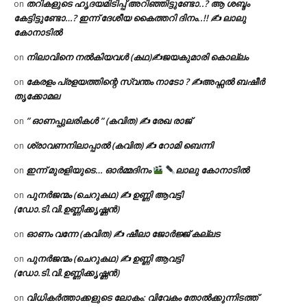
തറികളുടെ ഹൃദയമിടിപ്പ് അറിഞ്ഞിട്ടുണ്ടോ..? ആ ശബ്ദം
on
കേട്ടിട്ടുണ്ടോ…? ഇന്ന് ദേശീയ കൈത്തറി ദിനം..!! ✍ ലാലു
കോനാടിൽ
നിലാവിനെ നൽകിയവൾ (കഥ)✍ജയകുമാരി കൊല്ലം
on
കേരളം പ്രളയത്തിന്റെ സ്വന്തം നാടോ ? ✍️അഫ്സൽ ബഷീർ
on
തൃക്കോമല
” ഓണപ്പുലരികൾ ” (കവിത) ✍ രേഖ രാജ്
on
ശ്രാവണനിലാപ്പാൽ (കവിത) ✍ റോമി ബെന്നി
on
ഇന്ന് മുരളിയുടെ… ഓർമ്മദിനം
ലാലു കോനാടിൽ
on
പുനർജന്മം (ചെറുകഥ) ✍ ഉണ്ണി ആവട്ടി
on
(ഡോ.ടി.വി.ഉണ്ണിക്കൃഷ്ണൻ)
ഓണം വന്നേ (കവിത) ✍ ഷീലാ ജോർജ്ജ് കല്ലട
on
പുനർജന്മം (ചെറുകഥ) ✍ ഉണ്ണി ആവട്ടി
on
(ഡോ.ടി.വി.ഉണ്ണിക്കൃഷ്ണൻ)
വിധികർത്താക്കളുടെ ലോകം: വിവേകം തോൽക്കുന്നിടത്ത്
on