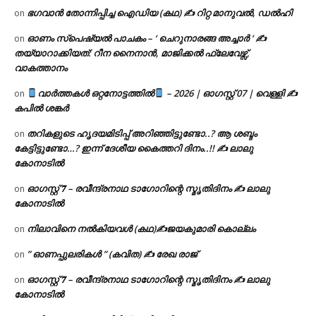
ഭഗവാൻ തോന്നിപ്പിച്ച ഐഡിയ (കഥ) ✍ റിറ്റ മാനുവൽ, ഡൽഹി
on
ഓണം സ്പെഷ്യൽ പാചകം – ‘ ചെറുനാരങ്ങ അച്ചാർ ‘ ✍
on
തയ്യാറാക്കിയത്: റീന നൈനാൻ, മാജിക്കൽ ഫ്ലേവേഴ്സ്,
വാകത്താനം
വാർത്തകൾ ഒറ്റനോട്ടത്തിൽ
– 2026 | ഓഗസ്റ്റ് 07 | വെള്ളി ✍
on
കപിൽ ശങ്കർ
തറികളുടെ ഹൃദയമിടിപ്പ് അറിഞ്ഞിട്ടുണ്ടോ..? ആ ശബ്ദം
on
കേട്ടിട്ടുണ്ടോ…? ഇന്ന് ദേശീയ കൈത്തറി ദിനം..!! ✍ ലാലു
കോനാടിൽ
ഓഗസ്റ്റ് 𝟕 – രവീന്ദ്രനാഥ ടാഗോറിന്റെ സ്മൃതിദിനം ✍ ലാലു
on
കോനാടിൽ
നിലാവിനെ നൽകിയവൾ (കഥ)✍ജയകുമാരി കൊല്ലം
on
” ഓണപ്പുലരികൾ ” (കവിത) ✍ രേഖ രാജ്
on
ഓഗസ്റ്റ് 𝟕 – രവീന്ദ്രനാഥ ടാഗോറിന്റെ സ്മൃതിദിനം ✍ ലാലു
on
കോനാടിൽ