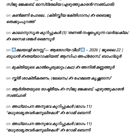
സിജു ജേക്കബ്, ഓസ്‌ട്രേലിയ (എഴുത്തുകാരൻ/സഞ്ചാരി)
കൺമണി പോലെ.. (ക്രിസ്തീയ ഭക്തിഗാനം) ✍ ബൈജു
on
തെക്കുംപുറത്ത്
കാലാനുസൃത കുറിപ്പുകൾ (5) ‘തണൽ നഷ്ടപ്പെടുന്ന വാർദ്ധക്യം’
on
✍ സൈമ ശങ്കർ മൈസൂർ
മലയാളി മനസ്സ് — ആരോഗ്യ വീഥി
– 2026 | ജൂലൈ 22 |
on
ബുധൻ ✍
തയ്യാറാക്കിയത്: ആസിഫ അഫ്രോസ്, ബാംഗ്ലൂർ
മുക്തിയുടെ കാൽപ്പെരുമാറ്റം (കഥ) ✍ അനിൽ മണ്ണത്തൂർ
on
സ്ത്രീ ശാക്തീകരണം. (ലേഖനം) ✍ ഹേമലത കൃഷ്ണദാസ്
on
ആർദ്രതയുടെ രാഷ്ട്രീയം ✍️ സിജു ജേക്കബ്, എഴുത്തുകാരൻ
on
സഞ്ചാരി
അധ്യാപന അനുഭവ കുറിപ്പുകൾ (ഭാഗം 11)
on
“മധുരാമൃതവർഷനൂലിഴകൾ” ✍ റോമി ബെന്നി
അധ്യാപന അനുഭവ കുറിപ്പുകൾ (ഭാഗം 11)
on
“മധുരാമൃതവർഷനൂലിഴകൾ” ✍ റോമി ബെന്നി