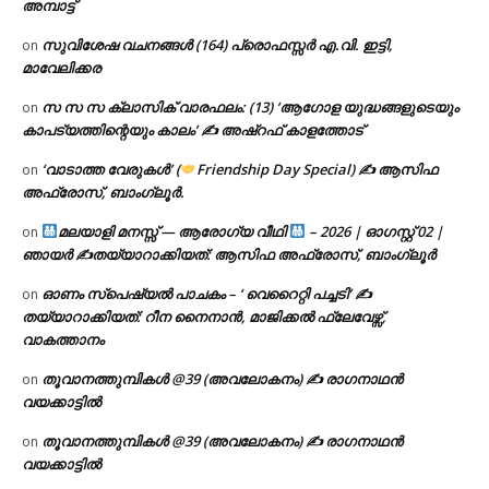
അമ്പാട്ട്
സുവിശേഷ വചനങ്ങൾ (164) പ്രൊഫസ്സർ എ.വി. ഇട്ടി,
on
മാവേലിക്കര
സ സ സ ക്ലാസിക് വാരഫലം: (13) ‘ആഗോള യുദ്ധങ്ങളുടെയും
on
കാപട്യത്തിന്റെയും കാലം’ ✍ അഷ്റഫ് കാളത്തോട്
‘വാടാത്ത വേരുകൾ’ (
Friendship Day Special) ✍ ആസിഫ
on
അഫ്രോസ്, ബാംഗ്ലൂർ.
മലയാളി മനസ്സ് — ആരോഗ്യ വീഥി
– 2026 | ഓഗസ്റ്റ് 02 |
on
ഞായർ ✍
തയ്യാറാക്കിയത്: ആസിഫ അഫ്രോസ്, ബാംഗ്ലൂർ
ഓണം സ്പെഷ്യൽ പാചകം – ‘ വെറൈറ്റി പച്ചടി’ ✍
on
തയ്യാറാക്കിയത്: റീന നൈനാൻ, മാജിക്കൽ ഫ്ലേവേഴ്സ്,
വാകത്താനം
തൂവാനത്തുമ്പികൾ @39 (അവലോകനം) ✍ രാഗനാഥൻ
on
വയക്കാട്ടിൽ
തൂവാനത്തുമ്പികൾ @39 (അവലോകനം) ✍ രാഗനാഥൻ
on
വയക്കാട്ടിൽ