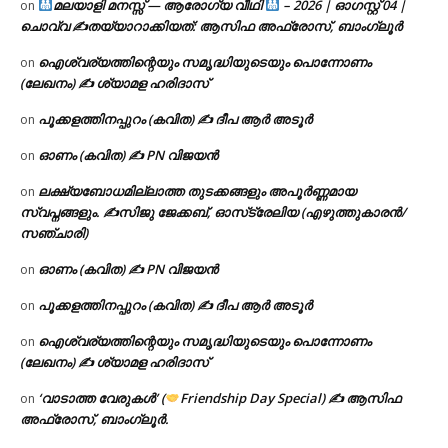
മലയാളി മനസ്സ് — ആരോഗ്യ വീഥി
– 2026 | ഓഗസ്റ്റ് 04 |
on
ചൊവ്വ ✍
തയ്യാറാക്കിയത്: ആസിഫ അഫ്രോസ്, ബാംഗ്ലൂർ
ഐശ്വര്യത്തിന്റെയും സമൃദ്ധിയുടെയും പൊന്നോണം
on
(ലേഖനം) ✍ ശ്യാമള ഹരിദാസ്
പൂക്കളത്തിനപ്പുറം (കവിത) ✍ ദീപ ആർ അടൂർ
on
ഓണം (കവിത) ✍ PN വിജയൻ
on
ലക്ഷ്യബോധമില്ലാത്ത തുടക്കങ്ങളും അപൂർണ്ണമായ
on
സ്വപ്നങ്ങളും. ✍️സിജു ജേക്കബ്, ഓസ്‌ട്രേലിയ (എഴുത്തുകാരൻ/
സഞ്ചാരി)
ഓണം (കവിത) ✍ PN വിജയൻ
on
പൂക്കളത്തിനപ്പുറം (കവിത) ✍ ദീപ ആർ അടൂർ
on
ഐശ്വര്യത്തിന്റെയും സമൃദ്ധിയുടെയും പൊന്നോണം
on
(ലേഖനം) ✍ ശ്യാമള ഹരിദാസ്
‘വാടാത്ത വേരുകൾ’ (
Friendship Day Special) ✍ ആസിഫ
on
അഫ്രോസ്, ബാംഗ്ലൂർ.