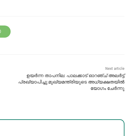
Next article
ഉയർന്ന താപനില: പാലക്കാട് ഓറഞ്ച് അലർട്ട്
പ്രഖ്യാപിച്ചു:മുഖ്യമന്ത്രിയുടെ അധ്യക്ഷതയിൽ
യോഗം ചേർന്നു