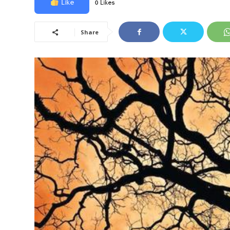
Like
0 Likes
Share