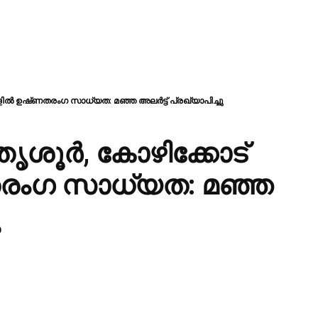
ളില്‍ ഉഷ്‌ണതരംഗ സാധ്യത: മഞ്ഞ അലർട്ട് പ്രഖ്യാപിച്ചു
 തൃശൂർ, കോഴിക്കോട്
ണതരംഗ സാധ്യത: മഞ്ഞ
ു