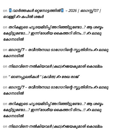
വാർത്തകൾ ഒറ്റനോട്ടത്തിൽ
– 2026 | ഓഗസ്റ്റ് 07 |
on
വെള്ളി ✍
കപിൽ ശങ്കർ
തറികളുടെ ഹൃദയമിടിപ്പ് അറിഞ്ഞിട്ടുണ്ടോ..? ആ ശബ്ദം
on
കേട്ടിട്ടുണ്ടോ…? ഇന്ന് ദേശീയ കൈത്തറി ദിനം..!! ✍ ലാലു
കോനാടിൽ
ഓഗസ്റ്റ് 𝟕 – രവീന്ദ്രനാഥ ടാഗോറിന്റെ സ്മൃതിദിനം ✍ ലാലു
on
കോനാടിൽ
നിലാവിനെ നൽകിയവൾ (കഥ)✍ജയകുമാരി കൊല്ലം
on
” ഓണപ്പുലരികൾ ” (കവിത) ✍ രേഖ രാജ്
on
ഓഗസ്റ്റ് 𝟕 – രവീന്ദ്രനാഥ ടാഗോറിന്റെ സ്മൃതിദിനം ✍ ലാലു
on
കോനാടിൽ
തറികളുടെ ഹൃദയമിടിപ്പ് അറിഞ്ഞിട്ടുണ്ടോ..? ആ ശബ്ദം
on
കേട്ടിട്ടുണ്ടോ…? ഇന്ന് ദേശീയ കൈത്തറി ദിനം..!! ✍ ലാലു
കോനാടിൽ
നിലാവിനെ നൽകിയവൾ (കഥ)✍ജയകുമാരി കൊല്ലം
on