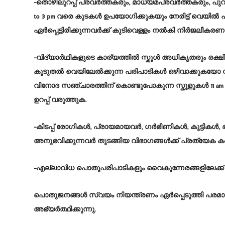
-തൊഴിലുറപ്പ് പ്രവർത്തകരും, മാധ്യമപ്രവർത്തകരും, പു
to 3 pm വരെ കുടകൾ ഉപയോഗിക്കുകയും നേരിട്ട് വെയിൽ 
ഏർപ്പെട്ടിരിക്കുന്നവർക്ക് കുടിവെള്ളം നൽകി നിർജല
-വിദ്യാർഥികളുടെ കാര്യത്തിൽ സ്കൂള്‍ അധിക‍ൃതരും രക്ഷിത
കൂടുതൽ വെയിലേൽക്കുന്ന പരിപാടികൾ ഒഴിവാക്കുകയോ
വിനോദ സഞ്ചാരത്തിന് കൊണ്ടുപോകുന്ന സ്കൂളുകള്‍ 11 am മുതല്‍
ഉറപ്പ് വരുത്തുക.
-കിടപ്പ് രോഗികൾ, പ്രായമായവർ, ഗർഭിണികൾ, കുട്ടികൾ, 
അനുഭവിക്കുന്നവർ തുടങ്ങിയ വിഭാഗങ്ങൾക്ക് പ്രത്യേക ക
-എല്ലാവിധ പൊതുപരിപാടികളും വൈകുന്നേരങ്ങളിലേക്ക് മാറ്
പൊതുജനങ്ങൾ സ്വയം നിയന്ത്രണം ഏർപ്പെടുത്തി പരമാവ
അഭ്യർത്ഥിക്കുന്നു.