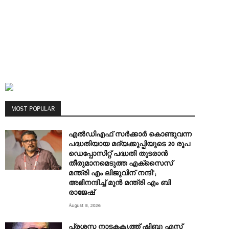
MOST POPULAR
എല്‍ഡിഎഫ് സര്‍ക്കാര്‍ കൊണ്ടുവന്ന
പദ്ധതിയായ മദ്യക്കുപ്പിയുടെ 20 രൂപ
ഡെപ്പോസിറ്റ് പദ്ധതി തുടരാൻ
തീരുമാനമെടുത്ത എക്‌സൈസ്
മന്ത്രി എം ലിജുവിന് നന്ദി’;
അഭിനന്ദിച്ച് മുൻ മന്ത്രി എം ബി
രാജേഷ്
August 8, 2026
പ്രശസ്ത നാടകകൃത്ത് ഷിബു എസ്