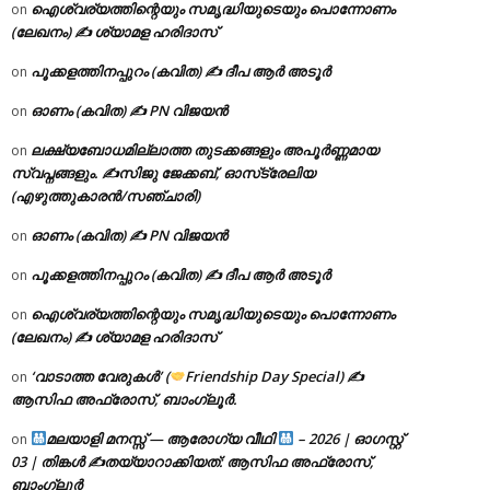
ഐശ്വര്യത്തിന്റെയും സമൃദ്ധിയുടെയും പൊന്നോണം
on
(ലേഖനം) ✍ ശ്യാമള ഹരിദാസ്
പൂക്കളത്തിനപ്പുറം (കവിത) ✍ ദീപ ആർ അടൂർ
on
ഓണം (കവിത) ✍ PN വിജയൻ
on
ലക്ഷ്യബോധമില്ലാത്ത തുടക്കങ്ങളും അപൂർണ്ണമായ
on
സ്വപ്നങ്ങളും. ✍️സിജു ജേക്കബ്, ഓസ്‌ട്രേലിയ
(എഴുത്തുകാരൻ/സഞ്ചാരി)
ഓണം (കവിത) ✍ PN വിജയൻ
on
പൂക്കളത്തിനപ്പുറം (കവിത) ✍ ദീപ ആർ അടൂർ
on
ഐശ്വര്യത്തിന്റെയും സമൃദ്ധിയുടെയും പൊന്നോണം
on
(ലേഖനം) ✍ ശ്യാമള ഹരിദാസ്
‘വാടാത്ത വേരുകൾ’ (
Friendship Day Special) ✍
on
ആസിഫ അഫ്രോസ്, ബാംഗ്ലൂർ.
മലയാളി മനസ്സ് — ആരോഗ്യ വീഥി
– 2026 | ഓഗസ്റ്റ്
on
03 | തിങ്കൾ ✍
തയ്യാറാക്കിയത്: ആസിഫ അഫ്രോസ്,
ബാംഗ്ലൂർ