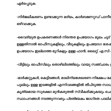
ഏർപ്പെടുക.
-നിർജലീകരണം ഉണ്ടാക്കുന്ന മദ്യം, കാർബണേറ്റഡ് പാനീ
ഒഴിവാക്കുക.
-വൈദ്യുത ഉപകരണങ്ങൾ നിരന്തര ഉപയോഗം മൂലം ചൂട് പിട
ഉള്ളതിനാൽ ഓഫീസുകളിലും, വീടുകളിലും ഉപയോഗ ശേഷ
ഉപയോഗം ഇല്ലാത്ത മുറികളും ഉള്ള ഫാൻ, ലൈറ്റ്, എ.സി 
-വീട്ടിലും ഓഫീസിലും തൊഴിലിടത്തിലും വായു സഞ്ചാരം ഉറ
-മാർക്കറ്റുകൾ, കെട്ടിടങ്ങൾ, മാലിന്യശേഖരണ-നിക്ഷേപ കേ
പുല്ലും ഉള്ള ഇടങ്ങളിൽ എന്നിവടങ്ങളിൽ തീപിടുത്ത സാ
കൃത്യമായ സുരക്ഷാ മുൻകരുതൽ സ്വീകരിക്കുകയും ചെയ്
സ്ഥാപനങ്ങൾ നടത്തുന്നവരും പ്രത്യേകം ജാഗ്രത പാലിക്