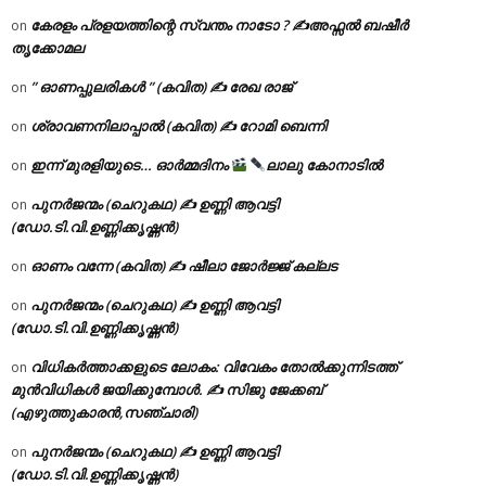
കേരളം പ്രളയത്തിന്റെ സ്വന്തം നാടോ ? ✍️അഫ്സൽ ബഷീർ
on
തൃക്കോമല
” ഓണപ്പുലരികൾ ” (കവിത) ✍ രേഖ രാജ്
on
ശ്രാവണനിലാപ്പാൽ (കവിത) ✍ റോമി ബെന്നി
on
ഇന്ന് മുരളിയുടെ… ഓർമ്മദിനം
ലാലു കോനാടിൽ
on
പുനർജന്മം (ചെറുകഥ) ✍ ഉണ്ണി ആവട്ടി
on
(ഡോ.ടി.വി.ഉണ്ണിക്കൃഷ്ണൻ)
ഓണം വന്നേ (കവിത) ✍ ഷീലാ ജോർജ്ജ് കല്ലട
on
പുനർജന്മം (ചെറുകഥ) ✍ ഉണ്ണി ആവട്ടി
on
(ഡോ.ടി.വി.ഉണ്ണിക്കൃഷ്ണൻ)
വിധികർത്താക്കളുടെ ലോകം: വിവേകം തോൽക്കുന്നിടത്ത്
on
മുൻവിധികൾ ജയിക്കുമ്പോൾ. ✍️ സിജു ജേക്കബ്
(എഴുത്തുകാരൻ,സഞ്ചാരി)
പുനർജന്മം (ചെറുകഥ) ✍ ഉണ്ണി ആവട്ടി
on
(ഡോ.ടി.വി.ഉണ്ണിക്കൃഷ്ണൻ)