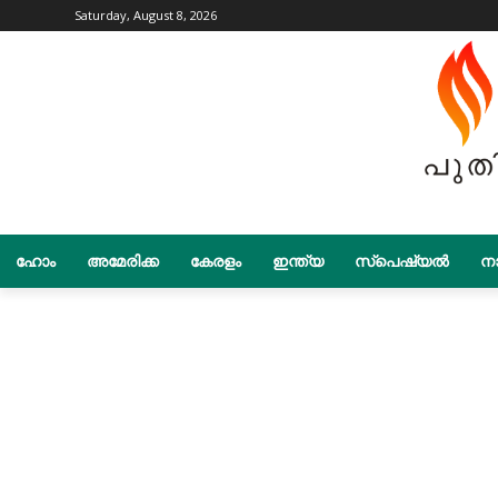
Saturday, August 8, 2026
ഹോം
അമേരിക്ക
കേരളം
ഇന്ത്യ
സ്പെഷ്യൽ
നാ