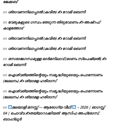
ജേക്കബ്
ശ്രാവണനിലാപ്പാൽ (കവിത) ✍ റോമി ബെന്നി
on
വേരുകളുടെ ഗന്ധം തേടുന്ന തിരുവോണം ✍ അഷ്റഫ്
on
കാളത്തോട്
ശ്രാവണനിലാപ്പാൽ (കവിത) ✍ റോമി ബെന്നി
on
ശ്രാവണനിലാപ്പാൽ (കവിത) ✍ റോമി ബെന്നി
on
രസരാജഗന്ധമുള്ള ഓർമനിലാവ് (ഓണം സ്‌പെഷ്യൽ) ✍
on
റോമി ബെന്നി
ഐശ്വര്യത്തിന്റെയും സമൃദ്ധിയുടെയും പൊന്നോണം
on
(ലേഖനം) ✍ ശ്യാമള ഹരിദാസ്
ഐശ്വര്യത്തിന്റെയും സമൃദ്ധിയുടെയും പൊന്നോണം
on
(ലേഖനം) ✍ ശ്യാമള ഹരിദാസ്
മലയാളി മനസ്സ് — ആരോഗ്യ വീഥി
– 2026 | ഓഗസ്റ്റ്
on
04 | ചൊവ്വ ✍
തയ്യാറാക്കിയത്: ആസിഫ അഫ്രോസ്,
ബാംഗ്ലൂർ