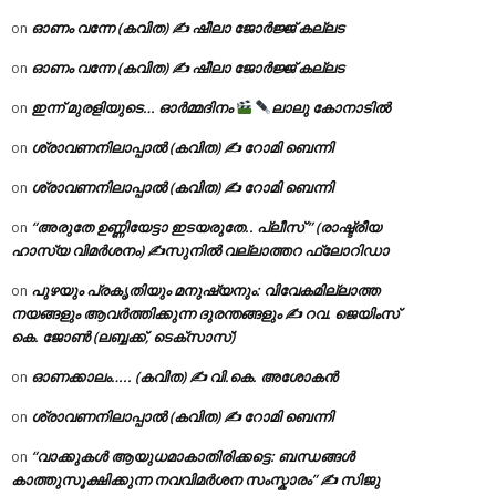
ഓണം വന്നേ (കവിത) ✍ ഷീലാ ജോർജ്ജ് കല്ലട
on
ഓണം വന്നേ (കവിത) ✍ ഷീലാ ജോർജ്ജ് കല്ലട
on
ഇന്ന് മുരളിയുടെ… ഓർമ്മദിനം
ലാലു കോനാടിൽ
on
ശ്രാവണനിലാപ്പാൽ (കവിത) ✍ റോമി ബെന്നി
on
ശ്രാവണനിലാപ്പാൽ (കവിത) ✍ റോമി ബെന്നി
on
“അരുതേ ഉണ്ണിയേട്ടാ ഇടയരുതേ.. പ്ലീസ് ” (രാഷ്ട്രീയ
on
ഹാസ്യ വിമർശനം) ✍സുനിൽ വല്ലാത്തറ ഫ്ലോറിഡാ
പുഴയും പ്രകൃതിയും മനുഷ്യനും: വിവേകമില്ലാത്ത
on
നയങ്ങളും ആവർത്തിക്കുന്ന ദുരന്തങ്ങളും ✍ റവ. ജെയിംസ്
കെ. ജോൺ (ലബ്ബക്ക്, ടെക്സാസ്)
ഓണക്കാലം….. (കവിത) ✍ വി.കെ. അശോകൻ
on
ശ്രാവണനിലാപ്പാൽ (കവിത) ✍ റോമി ബെന്നി
on
“വാക്കുകൾ ആയുധമാകാതിരിക്കട്ടെ: ബന്ധങ്ങൾ
on
കാത്തുസൂക്ഷിക്കുന്ന നവവിമർശന സംസ്കാരം” ✍️ സിജു