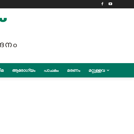
ിമ
ആരോഗ്യം
പാചകം
മരണം
മറ്റുള്ളവ