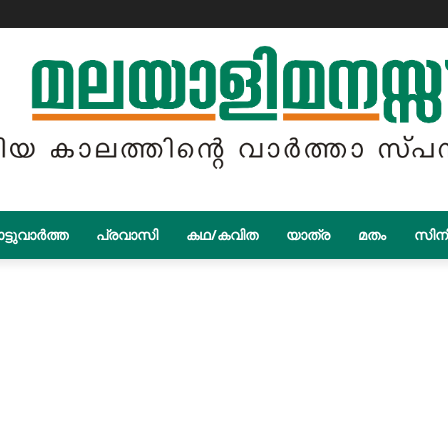
ട്ടുവാർത്ത
പ്രവാസി
കഥ/കവിത
യാത്ര
മതം
സിന