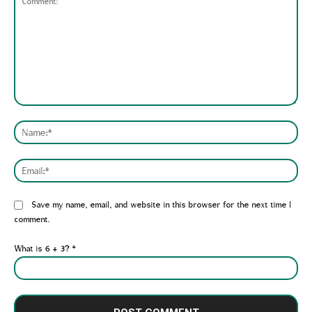
Comment:
Nam
Emai
Website:
Save my name, email, and website in this browser for the next time I
comment.
What is 6 + 3?
*