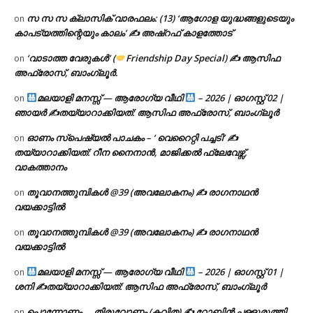
സ സ സ ക്ലാസിക് വാരഫലം: (13) ‘ആഗോള യുദ്ധങ്ങളുടെയും
on
കാപട്യത്തിന്റെയും കാലം’ ✍ അഷ്റഫ് കാളത്തോട്
‘വാടാത്ത വേരുകൾ’ (
Friendship Day Special) ✍ ആസിഫ
on
അഫ്രോസ്, ബാംഗ്ലൂർ.
മലയാളി മനസ്സ് — ആരോഗ്യ വീഥി
– 2026 | ഓഗസ്റ്റ് 02 |
on
ഞായർ ✍
തയ്യാറാക്കിയത്: ആസിഫ അഫ്രോസ്, ബാംഗ്ലൂർ
ഓണം സ്പെഷ്യൽ പാചകം – ‘ വെറൈറ്റി പച്ചടി’ ✍
on
തയ്യാറാക്കിയത്: റീന നൈനാൻ, മാജിക്കൽ ഫ്ലേവേഴ്സ്,
വാകത്താനം
തൂവാനത്തുമ്പികൾ @39 (അവലോകനം) ✍ രാഗനാഥൻ
on
വയക്കാട്ടിൽ
തൂവാനത്തുമ്പികൾ @39 (അവലോകനം) ✍ രാഗനാഥൻ
on
വയക്കാട്ടിൽ
മലയാളി മനസ്സ് — ആരോഗ്യ വീഥി
– 2026 | ഓഗസ്റ്റ് 01 |
on
ശനി ✍
തയ്യാറാക്കിയത്: ആസിഫ അഫ്രോസ്, ബാംഗ്ലൂർ
പൊന്നോണം … തിരുവോണം (കവിത) ✍ റോബിൻ പള്ളുരുത്തി
on