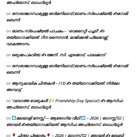
അഫ്രോസ്, ബാംഗ്ലൂർ.
രസരാജഗന്ധമുള്ള ഓർമനിലാവ് (ഓണം സ്‌പെഷ്യൽ) ✍റോമി
on
ബെന്നി
ഓണം സ്പെഷ്യൽ പാചകം – ‘ വെറൈറ്റി പച്ചടി’ ✍
on
തയ്യാറാക്കിയത്: റീന നൈനാൻ, മാജിക്കൽ ഫ്ലേവേഴ്സ്,
വാകത്താനം
ഒരുക്കം (കവിത) ✍ രജനി. സി. എഴക്കാട്, പാലക്കാട്
on
രസരാജഗന്ധമുള്ള ഓർമനിലാവ് (ഓണം സ്‌പെഷ്യൽ) ✍റോമി
on
ബെന്നി
ആനുകാലിക ചിന്തകൾ – (13) ✍ തയ്യാറാക്കിയത്: നിർമല
on
അമ്പാട്ട്
‘വാടാത്ത വേരുകൾ’ (
Friendship Day Special) ✍ ആസിഫ
on
അഫ്രോസ്, ബാംഗ്ലൂർ.
മലയാളി മനസ്സ് — ആരോഗ്യ വീഥി
– 2026 | ഓഗസ്റ്റ് 02 |
on
ഞായർ ✍
തയ്യാറാക്കിയത്: ആസിഫ അഫ്രോസ്, ബാംഗ്ലൂർ
ചിന്താ പ്രഭാതം
– 2026 | ഓഗസ്റ്റ് 02 | ഞായർ ✍
ബേബി
on