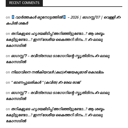
RECENT COMMENTS
വാർത്തകൾ ഒറ്റനോട്ടത്തിൽ
– 2026 | ഓഗസ്റ്റ് 07 | വെള്ളി ✍
on
കപിൽ ശങ്കർ
തറികളുടെ ഹൃദയമിടിപ്പ് അറിഞ്ഞിട്ടുണ്ടോ..? ആ ശബ്ദം
on
കേട്ടിട്ടുണ്ടോ…? ഇന്ന് ദേശീയ കൈത്തറി ദിനം..!! ✍ ലാലു
കോനാടിൽ
ഓഗസ്റ്റ് 𝟕 – രവീന്ദ്രനാഥ ടാഗോറിന്റെ സ്മൃതിദിനം ✍ ലാലു
on
കോനാടിൽ
നിലാവിനെ നൽകിയവൾ (കഥ)✍ജയകുമാരി കൊല്ലം
on
” ഓണപ്പുലരികൾ ” (കവിത) ✍ രേഖ രാജ്
on
ഓഗസ്റ്റ് 𝟕 – രവീന്ദ്രനാഥ ടാഗോറിന്റെ സ്മൃതിദിനം ✍ ലാലു
on
കോനാടിൽ
തറികളുടെ ഹൃദയമിടിപ്പ് അറിഞ്ഞിട്ടുണ്ടോ..? ആ ശബ്ദം
on
കേട്ടിട്ടുണ്ടോ…? ഇന്ന് ദേശീയ കൈത്തറി ദിനം..!! ✍ ലാലു
കോനാടിൽ