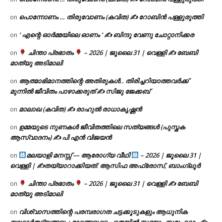
പൊന്നോണം … തിരുവോണം (കവിത) ✍ റോബിൻ പള്ളുരുത്തി
on
‘ എന്റെ ഓർമ്മയിലെ ഓണം ‘ ✍ ബിന്ദു വേണു ചോറ്റാനിക്കര
on
ചിന്താ പ്രഭാതം
– 2026 | ജൂലൈ 31 | വെള്ളി ✍
ബേബി
on
മാത്യു അടിമാലി
ആത്മാഭിമാനത്തിന്റെ അതിരുകൾ.. തിരിച്ചറിയാത്തവർക്ക്
on
മുന്നിൽ ജീവിതം പാഴാക്കരുത് ✍️ സിജു ജേക്കബ്
മാലാഖ (കവിത) ✍ രാഹുൽ രാധാകൃഷ്ണൻ
on
ഉമ്മയുടെ നുണകൾ ജീവിതത്തിലെ സത്യങ്ങൾ (പുസ്തക
on
ആസ്വാദനം) ✍ പി എൻ വിജയൻ
മലയാളി മനസ്സ് — ആരോഗ്യ വീഥി
– 2026 | ജൂലൈ 31 |
on
വെള്ളി | ✍
തയ്യാറാക്കിയത്: ആസിഫ അഫ്രോസ്, ബാംഗ്ലൂർ
ചിന്താ പ്രഭാതം
– 2026 | ജൂലൈ 31 | വെള്ളി ✍
ബേബി
on
മാത്യു അടിമാലി
വിശ്വാസത്തിന്റെ പരമ്പരാഗത ചട്ടക്കൂടുകളും ആധുനിക
on