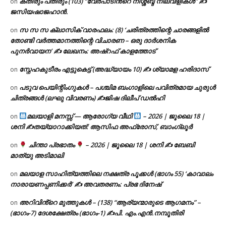
കതിരും പതിരും (103) “വേർപാടിൻ്റെ നിശ്ശബ്ദ നിലവിളികൾ” ✍
on
ജസിയഷാജഹാൻ.
സ സ സ ക്ലാസിക് വാരഫലം: (8) ‘ചരിത്രത്തിന്റെ ചാരങ്ങളിൽ
on
തോണ്ടി വർത്തമാനത്തിന്റെ വിചാരണ – ഒരു ദാർശനിക
പുനർവായന’ ✍ ലേഖനം: അഷ്റഫ് കാളത്തോട്
സ്നേഹകുടീരം എട്ടുകെട്ട് (അദ്ധ്യായം 10) ✍ ശ്യാമള ഹരിദാസ്
on
പടുവ പെയിന്റിംഗുകൾ – പശ്ചിമ ബംഗാളിലെ പവിത്രമായ ചുരുൾ
on
ചിത്രങ്ങൾ (ലഘു വിവരണം) ✍ജിഷ ദിലീപ് ഡൽഹി
മലയാളി മനസ്സ് — ആരോഗ്യ വീഥി
– 2026 | ജൂലൈ 18 |
on
ശനി ✍
തയ്യാറാക്കിയത്: ആസിഫ അഫ്രോസ്, ബാംഗ്ലൂർ
ചിന്താ പ്രഭാതം
– 2026 | ജൂലൈ 18 | ശനി ✍
ബേബി
on
മാത്യു അടിമാലി
മലയാള സാഹിത്യത്തിലെ നക്ഷത്ര പൂക്കൾ (ഭാഗം 55) ‘കാവാലം
on
നാരായണപ്പണിക്കർ’ ✍ അവതരണം: പ്രഭ ദിനേഷ്
അറിവിൻ്റെ മുത്തുകൾ – (138) “ആര്യന്മാരുടെ ആഗമനം” –
on
(ഭാഗം-7) ദേശക്ഷേത്രം (ഭാഗം-1) ✍പി. എം.എൻ.നമ്പൂതിരി