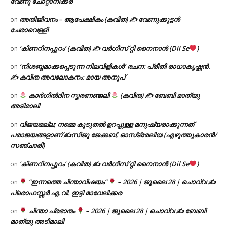
വേണു ചോറ്റാനിക്കര
അതിജീവനം – ആപേക്ഷികം (കവിത) ✍ വേണുക്കുട്ടൻ
on
ചേരാവെള്ളി
‘കിണറിനപ്പുറം’ (കവിത) ✍ വർഗീസ് റ്റി നൈനാൻ (Dil Se
)
on
‘നിശബ്ദമാക്കപ്പെടുന്ന നിലവിളികൾ’ രചന: പ്രീതി രാധാകൃഷ്ണൻ.
on
✍ കവിത അവലോകനം: മായ അനൂപ്
കാർഗിൽദിന സ്മരണഞ്ജലി
(കവിത) ✍ ബേബി മാത്യു
on
അടിമാലി
വിജയമല്ല; നമ്മെ കൂടുതൽ ഉറപ്പുള്ള മനുഷ്യരാക്കുന്നത്
on
പരാജയങ്ങളാണ് ✍️സിജു ജേക്കബ്, ഓസ്‌ട്രേലിയ (എഴുത്തുകാരൻ/
സഞ്ചാരി)
‘കിണറിനപ്പുറം’ (കവിത) ✍ വർഗീസ് റ്റി നൈനാൻ (Dil Se
)
on
“ഇന്നത്തെ ചിന്താവിഷയം”
– 2026 | ജൂലൈ 28 | ചൊവ്വ ✍
on
പ്രൊഫസ്സർ എ.വി. ഇട്ടി മാവേലിക്കര
ചിന്താ പ്രഭാതം
– 2026 | ജൂലൈ 28 | ചൊവ്വ ✍
ബേബി
on
മാത്യു അടിമാലി