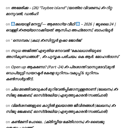
അമേരിക്ക – (26) “Taybee island” (യാത്രാ വിവരണം) ✍ റിറ്റ
on
മാനുവൽ, ഡൽഹി
മലയാളി മനസ്സ് — ആരോഗ്യ വീഥി
– 2026 | ജൂലൈ 24 |
on
വെള്ളി ✍
തയ്യാറാക്കിയത്: ആസിഫ അഫ്രോസ്, ബാംഗ്ലൂർ
‘ നൊമ്പരം’ (കഥ) ✍സിസ്റ്റർ ഉഷാ ജോർജ്
on
സുധ അജിത്ത് എഴുതിയ നോവൽ “കോലധാരിയുടെ
on
അഗ്നികുണ്ഡങ്ങള്‍” , ✍ പുസ്തക പരിചയം: കെ ആർ. മോഹൻദാസ്
Open up ആകണോ? (Part -24) ✍ പ്രശാന്ത് വാസുദേവ് (മുൻ
on
ഡെപ്യൂട്ടി ഡയറക്ടർ കേരള ടൂറിസം വകുപ്പ് & ടൂറിസം
കൺസൾട്ടൻ്റ്).
ചില മടങ്ങിവരവുകൾ മുറിവേൽപ്പിക്കാനുള്ളതാണ്! (ലേഖനം) ✍️
on
സിജു ജേക്കബ്, ഓസ്‌ട്രേലിയ (എഴുത്തുകാരൻ/സഞ്ചാരി)
വിമർശനങ്ങളുടെ കാറ്റിൽ ഉലയാത്ത ജീവിതങ്ങൾ (ലേഖനം) ✍️
on
സിജു ജേക്കബ്, ഓസ്‌ട്രേലിയ (എഴുത്തുകാരൻ/സഞ്ചാരി)
കൺമണി പോലെ.. (ക്രിസ്തീയ ഭക്തിഗാനം) ✍ ബൈജു
on
തെക്കുംപുറത്ത്