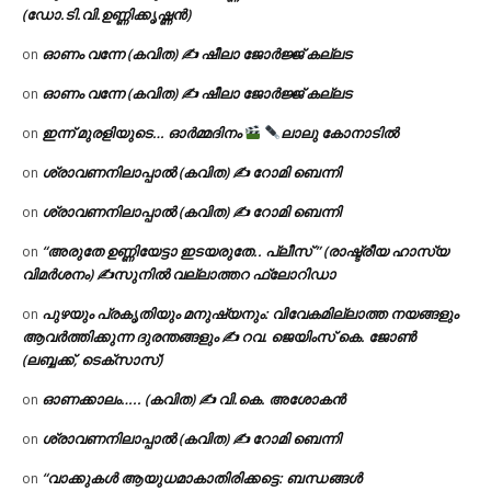
(ഡോ.ടി.വി.ഉണ്ണിക്കൃഷ്ണൻ)
ഓണം വന്നേ (കവിത) ✍ ഷീലാ ജോർജ്ജ് കല്ലട
on
ഓണം വന്നേ (കവിത) ✍ ഷീലാ ജോർജ്ജ് കല്ലട
on
ഇന്ന് മുരളിയുടെ… ഓർമ്മദിനം
ലാലു കോനാടിൽ
on
ശ്രാവണനിലാപ്പാൽ (കവിത) ✍ റോമി ബെന്നി
on
ശ്രാവണനിലാപ്പാൽ (കവിത) ✍ റോമി ബെന്നി
on
“അരുതേ ഉണ്ണിയേട്ടാ ഇടയരുതേ.. പ്ലീസ് ” (രാഷ്ട്രീയ ഹാസ്യ
on
വിമർശനം) ✍സുനിൽ വല്ലാത്തറ ഫ്ലോറിഡാ
പുഴയും പ്രകൃതിയും മനുഷ്യനും: വിവേകമില്ലാത്ത നയങ്ങളും
on
ആവർത്തിക്കുന്ന ദുരന്തങ്ങളും ✍ റവ. ജെയിംസ് കെ. ജോൺ
(ലബ്ബക്ക്, ടെക്സാസ്)
ഓണക്കാലം….. (കവിത) ✍ വി.കെ. അശോകൻ
on
ശ്രാവണനിലാപ്പാൽ (കവിത) ✍ റോമി ബെന്നി
on
“വാക്കുകൾ ആയുധമാകാതിരിക്കട്ടെ: ബന്ധങ്ങൾ
on