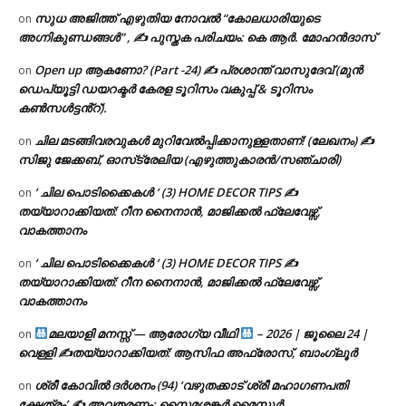
സുധ അജിത്ത് എഴുതിയ നോവൽ “കോലധാരിയുടെ
on
അഗ്നികുണ്ഡങ്ങള്‍” , ✍ പുസ്തക പരിചയം: കെ ആർ. മോഹൻദാസ്
Open up ആകണോ? (Part -24) ✍ പ്രശാന്ത് വാസുദേവ് (മുൻ
on
ഡെപ്യൂട്ടി ഡയറക്ടർ കേരള ടൂറിസം വകുപ്പ് & ടൂറിസം
കൺസൾട്ടൻ്റ്).
ചില മടങ്ങിവരവുകൾ മുറിവേൽപ്പിക്കാനുള്ളതാണ്! (ലേഖനം) ✍️
on
സിജു ജേക്കബ്, ഓസ്‌ട്രേലിയ (എഴുത്തുകാരൻ/സഞ്ചാരി)
‘ ചില പൊടിക്കൈകൾ ‘ (3) HOME DECOR TIPS ✍
on
തയ്യാറാക്കിയത്: റീന നൈനാൻ, മാജിക്കൽ ഫ്ലേവേഴ്സ്,
വാകത്താനം
‘ ചില പൊടിക്കൈകൾ ‘ (3) HOME DECOR TIPS ✍
on
തയ്യാറാക്കിയത്: റീന നൈനാൻ, മാജിക്കൽ ഫ്ലേവേഴ്സ്,
വാകത്താനം
മലയാളി മനസ്സ് — ആരോഗ്യ വീഥി
– 2026 | ജൂലൈ 24 |
on
വെള്ളി ✍
തയ്യാറാക്കിയത്: ആസിഫ അഫ്രോസ്, ബാംഗ്ലൂർ
ശ്രീ കോവിൽ ദർശനം (94) ‘വഴുതക്കാട് ശ്രീ മഹാഗണപതി
on
ക്ഷേത്രം’ ✍ അവതരണം: സൈമശങ്കർ മൈസൂർ.