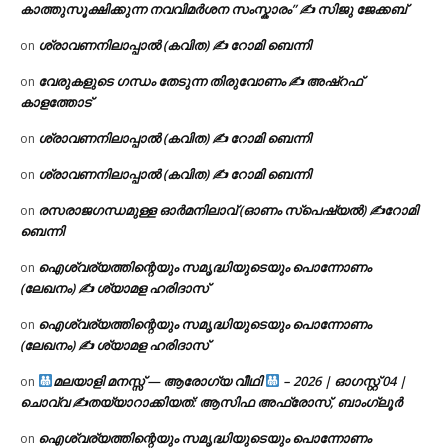
കാത്തുസൂക്ഷിക്കുന്ന നവവിമർശന സംസ്കാരം” ✍️ സിജു ജേക്കബ്
ശ്രാവണനിലാപ്പാൽ (കവിത) ✍ റോമി ബെന്നി
on
വേരുകളുടെ ഗന്ധം തേടുന്ന തിരുവോണം ✍ അഷ്റഫ്
on
കാളത്തോട്
ശ്രാവണനിലാപ്പാൽ (കവിത) ✍ റോമി ബെന്നി
on
ശ്രാവണനിലാപ്പാൽ (കവിത) ✍ റോമി ബെന്നി
on
രസരാജഗന്ധമുള്ള ഓർമനിലാവ് (ഓണം സ്‌പെഷ്യൽ) ✍റോമി
on
ബെന്നി
ഐശ്വര്യത്തിന്റെയും സമൃദ്ധിയുടെയും പൊന്നോണം
on
(ലേഖനം) ✍ ശ്യാമള ഹരിദാസ്
ഐശ്വര്യത്തിന്റെയും സമൃദ്ധിയുടെയും പൊന്നോണം
on
(ലേഖനം) ✍ ശ്യാമള ഹരിദാസ്
മലയാളി മനസ്സ് — ആരോഗ്യ വീഥി
– 2026 | ഓഗസ്റ്റ് 04 |
on
ചൊവ്വ ✍
തയ്യാറാക്കിയത്: ആസിഫ അഫ്രോസ്, ബാംഗ്ലൂർ
ഐശ്വര്യത്തിന്റെയും സമൃദ്ധിയുടെയും പൊന്നോണം
on