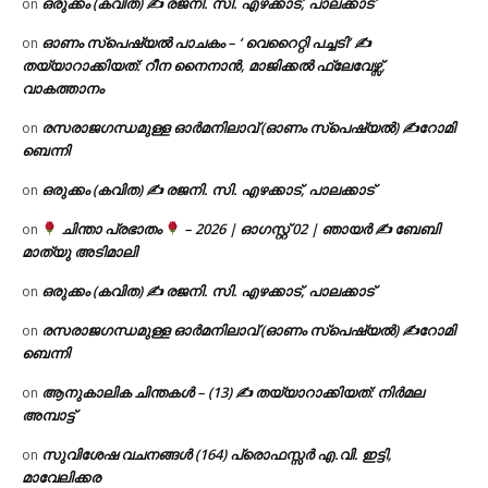
ഒരുക്കം (കവിത) ✍ രജനി. സി. എഴക്കാട്, പാലക്കാട്
on
ഓണം സ്പെഷ്യൽ പാചകം – ‘ വെറൈറ്റി പച്ചടി’ ✍
on
തയ്യാറാക്കിയത്: റീന നൈനാൻ, മാജിക്കൽ ഫ്ലേവേഴ്സ്,
വാകത്താനം
രസരാജഗന്ധമുള്ള ഓർമനിലാവ് (ഓണം സ്‌പെഷ്യൽ) ✍റോമി
on
ബെന്നി
ഒരുക്കം (കവിത) ✍ രജനി. സി. എഴക്കാട്, പാലക്കാട്
on
ചിന്താ പ്രഭാതം
– 2026 | ഓഗസ്റ്റ് 02 | ഞായർ ✍
ബേബി
on
മാത്യു അടിമാലി
ഒരുക്കം (കവിത) ✍ രജനി. സി. എഴക്കാട്, പാലക്കാട്
on
രസരാജഗന്ധമുള്ള ഓർമനിലാവ് (ഓണം സ്‌പെഷ്യൽ) ✍റോമി
on
ബെന്നി
ആനുകാലിക ചിന്തകൾ – (13) ✍ തയ്യാറാക്കിയത്: നിർമല
on
അമ്പാട്ട്
സുവിശേഷ വചനങ്ങൾ (164) പ്രൊഫസ്സർ എ.വി. ഇട്ടി,
on
മാവേലിക്കര