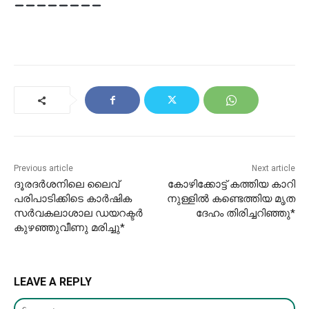
Previous article
Next article
ദൂരദർശനിലെ ലൈവ്
​കോഴി​ക്കോ​ട്ട് ക​ത്തി​യ കാ​റി​
പരിപാടിക്കിടെ കാർഷിക
നു​ള്ളി​ൽ ക​ണ്ടെ​ത്തി​യ മൃ​ത​
സർവകലാശാല ഡയറക്ടർ
ദേ​ഹം തി​രി​ച്ച​റി​ഞ്ഞു*
കുഴഞ്ഞുവീണു മരിച്ചു*
LEAVE A REPLY