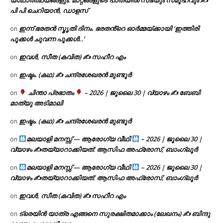
യാഥാർത്ഥ്യങ്ങളും: മാറ്റങ്ങളുടെ പാതയിൽ സഭയും സമൂഹവും ✍
പി പി ചെറിയാൻ, ഡാളസ്
ഇന്ന് ഭരതൻ സ്മൃതി ദിനം. ഭരതൻ്റെ ഓർമ്മയ്ക്കായി ‘ഇത്തിരി
on
പൂക്കൾ ചുവന്ന പൂക്കൾ..’
ഇവൾ, സീത (കവിത) ✍ സഹീറ എം
on
ഇഷ്ടം. (കഥ) ✍ ചന്ദ്രശേഖരൻ മുണ്ടൂർ
on
ചിന്താ പ്രഭാതം
– 2026 | ജൂലൈ 30 | വ്യാഴം ✍
ബേബി
on
മാത്യു അടിമാലി
ഇഷ്ടം. (കഥ) ✍ ചന്ദ്രശേഖരൻ മുണ്ടൂർ
on
മലയാളി മനസ്സ് — ആരോഗ്യ വീഥി
– 2026 | ജൂലൈ 30 |
on
വ്യാഴം ✍
തയ്യാറാക്കിയത്: ആസിഫ അഫ്രോസ്, ബാംഗ്ലൂർ
മലയാളി മനസ്സ് — ആരോഗ്യ വീഥി
– 2026 | ജൂലൈ 30 |
on
വ്യാഴം ✍
തയ്യാറാക്കിയത്: ആസിഫ അഫ്രോസ്, ബാംഗ്ലൂർ
ഇവൾ, സീത (കവിത) ✍ സഹീറ എം
on
ട്രെയിൻ യാത്ര എങ്ങനെ സുരക്ഷിതമാക്കാം (ലേഖനം) ✍ ബിന്ദു
on