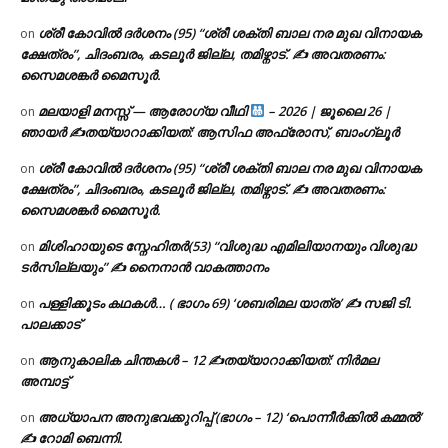
ശ്രീ കോവിൽ ദർശനം (95) “ശ്രീ ശക്തി ബാല നര മുഖ വിനായക
on
ക്ഷേത്രം”, ചിദംബരം, കടലൂർ ജില്ല, തമിഴ്നാട്. ✍ അവതരണം:
സൈമശങ്കർ മൈസൂർ.
മലയാളി മനസ്സ് — ആരോഗ്യ വീഥി
– 2026 | ജൂലൈ 26 |
on
ഞായർ ✍
തയ്യാറാക്കിയത്: ആസിഫ അഫ്രോസ്, ബാംഗ്ലൂർ
ശ്രീ കോവിൽ ദർശനം (95) “ശ്രീ ശക്തി ബാല നര മുഖ വിനായക
on
ക്ഷേത്രം”, ചിദംബരം, കടലൂർ ജില്ല, തമിഴ്നാട്. ✍ അവതരണം:
സൈമശങ്കർ മൈസൂർ.
മിശിഹായുടെ സ്നേഹിതർ(53) “വിശുദ്ധ എമിലിയാനയും വിശുദ്ധ
on
ടര്‍സില്ലയും” ✍ നൈനാൻ വാകത്താനം
പള്ളിക്കൂടം കഥകൾ… ( ഭാഗം 69) ‘ശബരിമല യാത്ര’ ✍ സജി ടി.
on
പാലക്കാട്
ആനുകാലിക ചിന്തകൾ – 12 ✍തയ്യാറാക്കിയത്: നിർമല
on
അമ്പാട്ട്
അധ്യാപന അനുഭവക്കുറിപ്പ് (ഭാഗം – 12) ‘പൊന്നീർക്കിൽ കമ്മൽ’
on
✍ റോമി ബെന്നി.