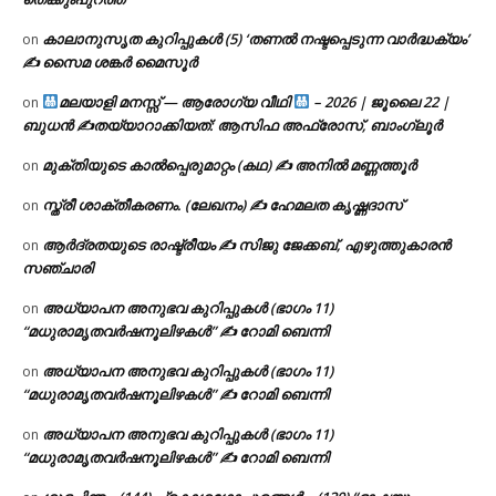
കാലാനുസൃത കുറിപ്പുകൾ (5) ‘തണൽ നഷ്ടപ്പെടുന്ന വാർദ്ധക്യം’
on
✍ സൈമ ശങ്കർ മൈസൂർ
മലയാളി മനസ്സ് — ആരോഗ്യ വീഥി
– 2026 | ജൂലൈ 22 |
on
ബുധൻ ✍
തയ്യാറാക്കിയത്: ആസിഫ അഫ്രോസ്, ബാംഗ്ലൂർ
മുക്തിയുടെ കാൽപ്പെരുമാറ്റം (കഥ) ✍ അനിൽ മണ്ണത്തൂർ
on
സ്ത്രീ ശാക്തീകരണം. (ലേഖനം) ✍ ഹേമലത കൃഷ്ണദാസ്
on
ആർദ്രതയുടെ രാഷ്ട്രീയം ✍️ സിജു ജേക്കബ്, എഴുത്തുകാരൻ
on
സഞ്ചാരി
അധ്യാപന അനുഭവ കുറിപ്പുകൾ (ഭാഗം 11)
on
“മധുരാമൃതവർഷനൂലിഴകൾ” ✍ റോമി ബെന്നി
അധ്യാപന അനുഭവ കുറിപ്പുകൾ (ഭാഗം 11)
on
“മധുരാമൃതവർഷനൂലിഴകൾ” ✍ റോമി ബെന്നി
അധ്യാപന അനുഭവ കുറിപ്പുകൾ (ഭാഗം 11)
on
“മധുരാമൃതവർഷനൂലിഴകൾ” ✍ റോമി ബെന്നി