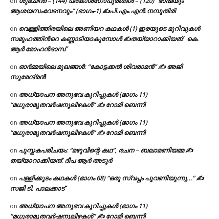
ശുഭചിന്ത – (144) പ്രകാശഗോപുരങ്ങൾ – (120) “ഭാഷയും
on
ആശയസംവേദനവും” (ഭാഗം-1) ✍പി.എം.എൻ.നമ്പൂതിരി
വെള്ളിത്തിരയിലെ അണിയറ കഥകൾ (1) ഇരയുടെ മുറിവുകൾ
on
സമൂഹത്തിന്‍റെ കണ്ണാടിയാകുമ്പോൾ ✍തയ്യാറാക്കിയത്: കെ.
ആര്‍ മോഹന്‍ദാസ്
ഓർമ്മയിലെ മുഖങ്ങൾ: “കോട്ടക്കൽ ശിവരാമൻ” ✍ അജി
on
സുരേന്ദ്രൻ
അധ്യാപന അനുഭവ കുറിപ്പുകൾ (ഭാഗം 11)
on
“മധുരാമൃതവർഷനൂലിഴകൾ” ✍ റോമി ബെന്നി
അധ്യാപന അനുഭവ കുറിപ്പുകൾ (ഭാഗം 11)
on
“മധുരാമൃതവർഷനൂലിഴകൾ” ✍ റോമി ബെന്നി
പുസ്തകപരിചയം: “മഴുവിന്റെ കഥ”, രചന – ബലാമണിയമ്മ ✍
on
തയ്യാറാക്കിയത്: ദീപ ആർ അടൂർ
പള്ളിക്കൂടം കഥകൾ (ഭാഗം 68) “ഒരു സ്വപ്നം പൂവണിയുന്നു…” ✍
on
സജി ടി. പാലക്കാട്
അധ്യാപന അനുഭവ കുറിപ്പുകൾ (ഭാഗം 11)
on
“മധുരാമൃതവർഷനൂലിഴകൾ” ✍ റോമി ബെന്നി