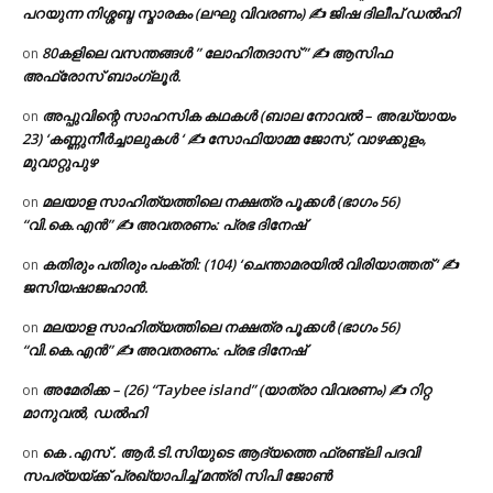
പറയുന്ന നിശ്ശബ്ദ സ്മാരകം (ലഘു വിവരണം) ✍ ജിഷ ദിലീപ് ഡൽഹി
80കളിലെ വസന്തങ്ങൾ ” ലോഹിതദാസ് ” ✍ ആസിഫ
on
അഫ്രോസ് ബാംഗ്ലൂർ.
അപ്പുവിന്റെ സാഹസിക കഥകൾ (ബാല നോവൽ – അദ്ധ്യായം
on
23) ‘കണ്ണുനീർച്ചാലുകൾ ‘ ✍ സോഫിയാമ്മ ജോസ്, വാഴക്കുളം,
മുവാറ്റുപുഴ
മലയാള സാഹിത്യത്തിലെ നക്ഷത്ര പൂക്കൾ (ഭാഗം 56)
on
“വി.കെ.എൻ” ✍ അവതരണം: പ്രഭ ദിനേഷ്
കതിരും പതിരും പംക്തി: (104) ‘ചെന്താമരയിൽ വിരിയാത്തത് ‘ ✍
on
ജസിയഷാജഹാൻ.
മലയാള സാഹിത്യത്തിലെ നക്ഷത്ര പൂക്കൾ (ഭാഗം 56)
on
“വി.കെ.എൻ” ✍ അവതരണം: പ്രഭ ദിനേഷ്
അമേരിക്ക – (26) “Taybee island” (യാത്രാ വിവരണം) ✍ റിറ്റ
on
മാനുവൽ, ഡൽഹി
കെ .എസ് . ആർ.ടി.സിയുടെ ആദ്യത്തെ ഫ്രണ്ട്ലി പദവി
on
സപര്യയ്ക്ക് പ്രഖ്യാപിച്ച് മന്ത്രി സിപി ജോൺ