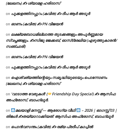
(ലേഖനം) ✍ ശ്യാമള ഹരിദാസ്
പൂക്കളത്തിനപ്പുറം (കവിത) ✍ ദീപ ആർ അടൂർ
on
ഓണം (കവിത) ✍ PN വിജയൻ
on
ലക്ഷ്യബോധമില്ലാത്ത തുടക്കങ്ങളും അപൂർണ്ണമായ
on
സ്വപ്നങ്ങളും. ✍️സിജു ജേക്കബ്, ഓസ്‌ട്രേലിയ (എഴുത്തുകാരൻ/
സഞ്ചാരി)
ഓണം (കവിത) ✍ PN വിജയൻ
on
പൂക്കളത്തിനപ്പുറം (കവിത) ✍ ദീപ ആർ അടൂർ
on
ഐശ്വര്യത്തിന്റെയും സമൃദ്ധിയുടെയും പൊന്നോണം
on
(ലേഖനം) ✍ ശ്യാമള ഹരിദാസ്
‘വാടാത്ത വേരുകൾ’ (
Friendship Day Special) ✍ ആസിഫ
on
അഫ്രോസ്, ബാംഗ്ലൂർ.
മലയാളി മനസ്സ് — ആരോഗ്യ വീഥി
– 2026 | ഓഗസ്റ്റ് 03 |
on
തിങ്കൾ ✍
തയ്യാറാക്കിയത്: ആസിഫ അഫ്രോസ്, ബാംഗ്ലൂർ
പൊൻവസന്തം (കവിത) ✍ രമ്യ പ്രദീപ് കാപ്പിൽ
on