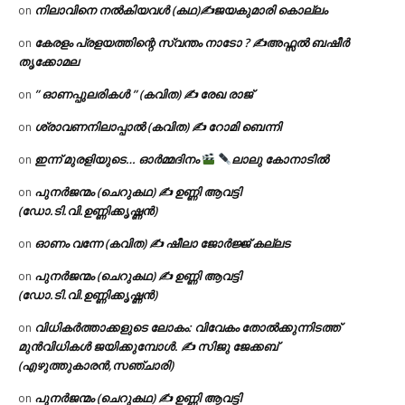
നിലാവിനെ നൽകിയവൾ (കഥ)✍ജയകുമാരി കൊല്ലം
on
കേരളം പ്രളയത്തിന്റെ സ്വന്തം നാടോ ? ✍️അഫ്സൽ ബഷീർ
on
തൃക്കോമല
” ഓണപ്പുലരികൾ ” (കവിത) ✍ രേഖ രാജ്
on
ശ്രാവണനിലാപ്പാൽ (കവിത) ✍ റോമി ബെന്നി
on
ഇന്ന് മുരളിയുടെ… ഓർമ്മദിനം
ലാലു കോനാടിൽ
on
പുനർജന്മം (ചെറുകഥ) ✍ ഉണ്ണി ആവട്ടി
on
(ഡോ.ടി.വി.ഉണ്ണിക്കൃഷ്ണൻ)
ഓണം വന്നേ (കവിത) ✍ ഷീലാ ജോർജ്ജ് കല്ലട
on
പുനർജന്മം (ചെറുകഥ) ✍ ഉണ്ണി ആവട്ടി
on
(ഡോ.ടി.വി.ഉണ്ണിക്കൃഷ്ണൻ)
വിധികർത്താക്കളുടെ ലോകം: വിവേകം തോൽക്കുന്നിടത്ത്
on
മുൻവിധികൾ ജയിക്കുമ്പോൾ. ✍️ സിജു ജേക്കബ്
(എഴുത്തുകാരൻ,സഞ്ചാരി)
പുനർജന്മം (ചെറുകഥ) ✍ ഉണ്ണി ആവട്ടി
on