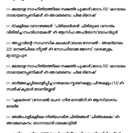
മലയാള സാഹിത്യത്തിലെ നക്ഷത്ര പൂക്കൾ (ഭാഗം 55) ‘കാവാലം
on
നാരായണപ്പണിക്കർ’ ✍ അവതരണം: പ്രഭ ദിനേഷ്
80കളിലെ വസന്തങ്ങൾ: “പ്രിയദർശൻ: ചിരിയുടെ വസന്തം
on
വിരിയിച്ച സംവിധായകൻ” ✍ ആസിഫ അഫ്രോസ് ബാംഗ്ലൂർ.
അപ്പുവിന്റെ സാഹസിക കഥകൾ (ബാല നോവൽ – അദ്ധ്യായം
on
22) ‘നെഞ്ചിലെ നീറ്റൽ’ ✍ സോഫിയാമ്മ ജോസ്, വാഴക്കുളം,
മുവാറ്റുപുഴ .
മലയാള സാഹിത്യത്തിലെ നക്ഷത്ര പൂക്കൾ (ഭാഗം 55) ‘കാവാലം
on
നാരായണപ്പണിക്കർ’ ✍ അവതരണം: പ്രഭ ദിനേഷ്
ഓർമ്മച്ചെപ്പിലൊളിപ്പിച്ച ഗതകാല സ്മരണകളും ചിന്തകളും (12) ✍
on
സതീഷ് കുമാർ താണിശ്ശേരി
“ഏകതാര” (നോവൽ) രചന: ഗീത നെന്മിനി ✍ ആസ്വാദനം:
on
ലാലിമ
അഭ്രപാളികളിലെ നിത്യഹരിത ചിത്രങ്ങൾ “ചിത്രശലഭം” ✍
on
അവലോകനം: രാഗനാഥൻ വയക്കാട്ടിൽ