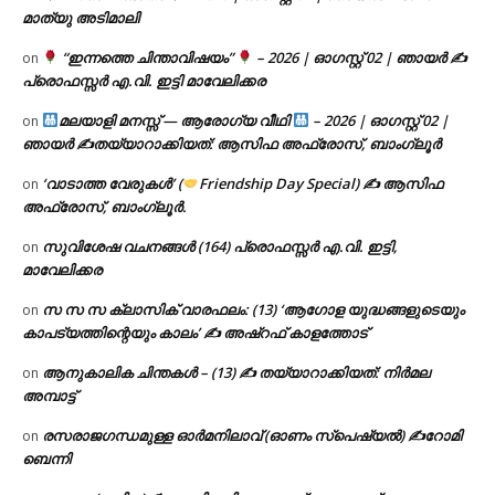
മാത്യു അടിമാലി
“ഇന്നത്തെ ചിന്താവിഷയം”
– 2026 | ഓഗസ്റ്റ് 02 | ഞായർ ✍
on
പ്രൊഫസ്സർ എ.വി. ഇട്ടി മാവേലിക്കര
മലയാളി മനസ്സ് — ആരോഗ്യ വീഥി
– 2026 | ഓഗസ്റ്റ് 02 |
on
ഞായർ ✍
തയ്യാറാക്കിയത്: ആസിഫ അഫ്രോസ്, ബാംഗ്ലൂർ
‘വാടാത്ത വേരുകൾ’ (
Friendship Day Special) ✍ ആസിഫ
on
അഫ്രോസ്, ബാംഗ്ലൂർ.
സുവിശേഷ വചനങ്ങൾ (164) പ്രൊഫസ്സർ എ.വി. ഇട്ടി,
on
മാവേലിക്കര
സ സ സ ക്ലാസിക് വാരഫലം: (13) ‘ആഗോള യുദ്ധങ്ങളുടെയും
on
കാപട്യത്തിന്റെയും കാലം’ ✍ അഷ്റഫ് കാളത്തോട്
ആനുകാലിക ചിന്തകൾ – (13) ✍ തയ്യാറാക്കിയത്: നിർമല
on
അമ്പാട്ട്
രസരാജഗന്ധമുള്ള ഓർമനിലാവ് (ഓണം സ്‌പെഷ്യൽ) ✍റോമി
on
ബെന്നി