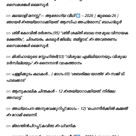
സൈമശങ്കർ മൈസൂർ.
മലയാളി മനസ്സ് — ആരോഗ്യ വീഥി
– 2026 | ജൂലൈ 26 |
on
ഞായർ ✍
തയ്യാറാക്കിയത്: ആസിഫ അഫ്രോസ്, ബാംഗ്ലൂർ
ശ്രീ കോവിൽ ദർശനം (95) “ശ്രീ ശക്തി ബാല നര മുഖ വിനായക
on
ക്ഷേത്രം”, ചിദംബരം, കടലൂർ ജില്ല, തമിഴ്നാട്. ✍ അവതരണം:
സൈമശങ്കർ മൈസൂർ.
മിശിഹായുടെ സ്നേഹിതർ(53) “വിശുദ്ധ എമിലിയാനയും വിശുദ്ധ
on
ടര്‍സില്ലയും” ✍ നൈനാൻ വാകത്താനം
പള്ളിക്കൂടം കഥകൾ… ( ഭാഗം 69) ‘ശബരിമല യാത്ര’ ✍ സജി ടി.
on
പാലക്കാട്
ആനുകാലിക ചിന്തകൾ – 12 ✍തയ്യാറാക്കിയത്: നിർമല
on
അമ്പാട്ട്
അധ്യാപന അനുഭവക്കുറിപ്പ് (ഭാഗം – 12) ‘പൊന്നീർക്കിൽ കമ്മൽ’
on
✍ റോമി ബെന്നി.
ഭ്രാന്തിൻപിറപ്പ് (കവിത) ✍ ധ്വനിക
on