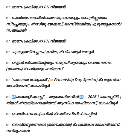
ഓണം (കവിത) ✍ PN വിജയൻ
on
ലക്ഷ്യബോധമില്ലാത്ത തുടക്കങ്ങളും അപൂർണ്ണമായ
on
സ്വപ്നങ്ങളും. ✍️സിജു ജേക്കബ്, ഓസ്‌ട്രേലിയ (എഴുത്തുകാരൻ/
സഞ്ചാരി)
ഓണം (കവിത) ✍ PN വിജയൻ
on
പൂക്കളത്തിനപ്പുറം (കവിത) ✍ ദീപ ആർ അടൂർ
on
ഐശ്വര്യത്തിന്റെയും സമൃദ്ധിയുടെയും പൊന്നോണം
on
(ലേഖനം) ✍ ശ്യാമള ഹരിദാസ്
‘വാടാത്ത വേരുകൾ’ (
Friendship Day Special) ✍ ആസിഫ
on
അഫ്രോസ്, ബാംഗ്ലൂർ.
മലയാളി മനസ്സ് — ആരോഗ്യ വീഥി
– 2026 | ഓഗസ്റ്റ് 03 |
on
തിങ്കൾ ✍
തയ്യാറാക്കിയത്: ആസിഫ അഫ്രോസ്, ബാംഗ്ലൂർ
പൊൻവസന്തം (കവിത) ✍ രമ്യ പ്രദീപ് കാപ്പിൽ
on
ബാല്യസ്മരണകൾ (ഓണക്കവിത) ✍ ശശികല മോഹൻദാസ്,
on
നവിമുംബൈ