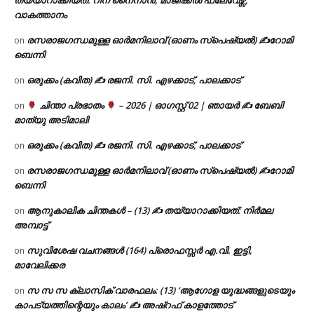
തയ്യാറാക്കിയത്: റീന നൈനാൻ, മാജിക്കൽ ഫ്ലേവേഴ്സ്,
വാകത്താനം
രസരാജഗന്ധമുള്ള ഓർമനിലാവ് (ഓണം സ്‌പെഷ്യൽ) ✍റോമി
on
ബെന്നി
ഒരുക്കം (കവിത) ✍ രജനി. സി. എഴക്കാട്, പാലക്കാട്
on
ചിന്താ പ്രഭാതം
– 2026 | ഓഗസ്റ്റ് 02 | ഞായർ ✍
ബേബി
on
മാത്യു അടിമാലി
ഒരുക്കം (കവിത) ✍ രജനി. സി. എഴക്കാട്, പാലക്കാട്
on
രസരാജഗന്ധമുള്ള ഓർമനിലാവ് (ഓണം സ്‌പെഷ്യൽ) ✍റോമി
on
ബെന്നി
ആനുകാലിക ചിന്തകൾ – (13) ✍ തയ്യാറാക്കിയത്: നിർമല
on
അമ്പാട്ട്
സുവിശേഷ വചനങ്ങൾ (164) പ്രൊഫസ്സർ എ.വി. ഇട്ടി,
on
മാവേലിക്കര
സ സ സ ക്ലാസിക് വാരഫലം: (13) ‘ആഗോള യുദ്ധങ്ങളുടെയും
on
കാപട്യത്തിന്റെയും കാലം’ ✍ അഷ്റഫ് കാളത്തോട്