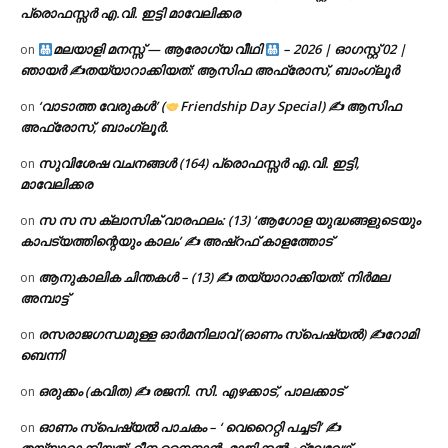
പ്രൊഫസ്സർ എ.വി. ഇട്ടി മാവേലിക്കര
മലയാളി മനസ്സ് — ആരോഗ്യ വീഥി
– 2026 | ഓഗസ്റ്റ് 02 |
on
ഞായർ ✍
തയ്യാറാക്കിയത്: ആസിഫ അഫ്രോസ്, ബാംഗ്ലൂർ
‘വാടാത്ത വേരുകൾ’ (
Friendship Day Special) ✍ ആസിഫ
on
അഫ്രോസ്, ബാംഗ്ലൂർ.
സുവിശേഷ വചനങ്ങൾ (164) പ്രൊഫസ്സർ എ.വി. ഇട്ടി,
on
മാവേലിക്കര
സ സ സ ക്ലാസിക് വാരഫലം: (13) ‘ആഗോള യുദ്ധങ്ങളുടെയും
on
കാപട്യത്തിന്റെയും കാലം’ ✍ അഷ്റഫ് കാളത്തോട്
ആനുകാലിക ചിന്തകൾ – (13) ✍ തയ്യാറാക്കിയത്: നിർമല
on
അമ്പാട്ട്
രസരാജഗന്ധമുള്ള ഓർമനിലാവ് (ഓണം സ്‌പെഷ്യൽ) ✍റോമി
on
ബെന്നി
ഒരുക്കം (കവിത) ✍ രജനി. സി. എഴക്കാട്, പാലക്കാട്
on
ഓണം സ്പെഷ്യൽ പാചകം – ‘ വെറൈറ്റി പച്ചടി’ ✍
on