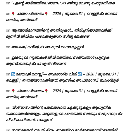
‘ എന്റെ ഓർമ്മയിലെ ഓണം ‘ ✍ ബിന്ദു വേണു ചോറ്റാനിക്കര
on
ചിന്താ പ്രഭാതം
– 2026 | ജൂലൈ 31 | വെള്ളി ✍
ബേബി
on
മാത്യു അടിമാലി
ആത്മാഭിമാനത്തിന്റെ അതിരുകൾ.. തിരിച്ചറിയാത്തവർക്ക്
on
മുന്നിൽ ജീവിതം പാഴാക്കരുത് ✍️ സിജു ജേക്കബ്
മാലാഖ (കവിത) ✍ രാഹുൽ രാധാകൃഷ്ണൻ
on
ഉമ്മയുടെ നുണകൾ ജീവിതത്തിലെ സത്യങ്ങൾ (പുസ്തക
on
ആസ്വാദനം) ✍ പി എൻ വിജയൻ
മലയാളി മനസ്സ് — ആരോഗ്യ വീഥി
– 2026 | ജൂലൈ 31 |
on
വെള്ളി | ✍
തയ്യാറാക്കിയത്: ആസിഫ അഫ്രോസ്, ബാംഗ്ലൂർ
ചിന്താ പ്രഭാതം
– 2026 | ജൂലൈ 31 | വെള്ളി ✍
ബേബി
on
മാത്യു അടിമാലി
വിശ്വാസത്തിന്റെ പരമ്പരാഗത ചട്ടക്കൂടുകളും ആധുനിക
on
യാഥാർത്ഥ്യങ്ങളും: മാറ്റങ്ങളുടെ പാതയിൽ സഭയും സമൂഹവും ✍
പി പി ചെറിയാൻ, ഡാളസ്
ഇന്ന് ഭരതൻ സ്മൃതി ദിനം. ഭരതൻ്റെ ഓർമ്മയ്ക്കായി ‘ഇത്തിരി
on