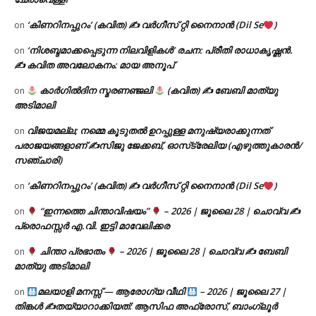
‘കിണറിനപ്പുറം’ (കവിത) ✍ വർഗീസ് റ്റി നൈനാൻ (Dil Se
)
on
‘നിശബ്ദമാക്കപ്പെടുന്ന നിലവിളികൾ’ രചന: പ്രീതി രാധാകൃഷ്ണൻ.
on
✍ കവിത അവലോകനം: മായ അനൂപ്
കാർഗിൽദിന സ്മരണഞ്ജലി
(കവിത) ✍ ബേബി മാത്യു
on
അടിമാലി
വിജയമല്ല; നമ്മെ കൂടുതൽ ഉറപ്പുള്ള മനുഷ്യരാക്കുന്നത്
on
പരാജയങ്ങളാണ് ✍️സിജു ജേക്കബ്, ഓസ്‌ട്രേലിയ (എഴുത്തുകാരൻ/
സഞ്ചാരി)
‘കിണറിനപ്പുറം’ (കവിത) ✍ വർഗീസ് റ്റി നൈനാൻ (Dil Se
)
on
“ഇന്നത്തെ ചിന്താവിഷയം”
– 2026 | ജൂലൈ 28 | ചൊവ്വ ✍
on
പ്രൊഫസ്സർ എ.വി. ഇട്ടി മാവേലിക്കര
ചിന്താ പ്രഭാതം
– 2026 | ജൂലൈ 28 | ചൊവ്വ ✍
ബേബി
on
മാത്യു അടിമാലി
മലയാളി മനസ്സ് — ആരോഗ്യ വീഥി
– 2026 | ജൂലൈ 27 |
on
തിങ്കൾ ✍
തയ്യാറാക്കിയത്: ആസിഫ അഫ്രോസ്, ബാംഗ്ലൂർ