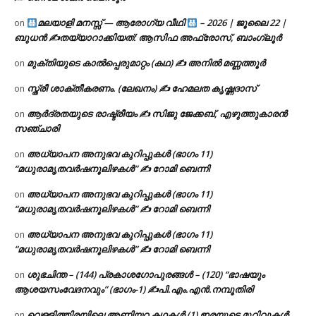
മലയാളി മനസ്സ് — ആരോഗ്യ വീഥി
– 2026 | ജൂലൈ 22 |
on
ബുധൻ ✍
തയ്യാറാക്കിയത്: ആസിഫ അഫ്രോസ്, ബാംഗ്ലൂർ
മുക്തിയുടെ കാൽപ്പെരുമാറ്റം (കഥ) ✍ അനിൽ മണ്ണത്തൂർ
on
സ്ത്രീ ശാക്തീകരണം. (ലേഖനം) ✍ ഹേമലത കൃഷ്ണദാസ്
on
ആർദ്രതയുടെ രാഷ്ട്രീയം ✍️ സിജു ജേക്കബ്, എഴുത്തുകാരൻ
on
സഞ്ചാരി
അധ്യാപന അനുഭവ കുറിപ്പുകൾ (ഭാഗം 11)
on
“മധുരാമൃതവർഷനൂലിഴകൾ” ✍ റോമി ബെന്നി
അധ്യാപന അനുഭവ കുറിപ്പുകൾ (ഭാഗം 11)
on
“മധുരാമൃതവർഷനൂലിഴകൾ” ✍ റോമി ബെന്നി
അധ്യാപന അനുഭവ കുറിപ്പുകൾ (ഭാഗം 11)
on
“മധുരാമൃതവർഷനൂലിഴകൾ” ✍ റോമി ബെന്നി
ശുഭചിന്ത – (144) പ്രകാശഗോപുരങ്ങൾ – (120) “ഭാഷയും
on
ആശയസംവേദനവും” (ഭാഗം-1) ✍പി.എം.എൻ.നമ്പൂതിരി
വെള്ളിത്തിരയിലെ അണിയറ കഥകൾ (1) ഇരയുടെ മുറിവുകൾ
on