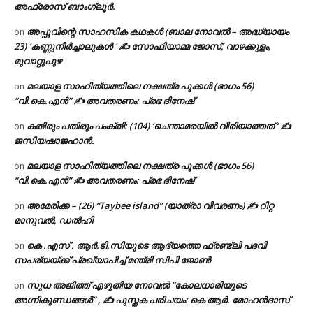
അഫ്രോസ് ബാംഗ്ലൂർ.
അപ്പുവിന്റെ സാഹസിക കഥകൾ (ബാല നോവൽ – അദ്ധ്യായം
on
23) ‘കണ്ണുനീർച്ചാലുകൾ ‘ ✍ സോഫിയാമ്മ ജോസ്, വാഴക്കുളം,
മുവാറ്റുപുഴ
മലയാള സാഹിത്യത്തിലെ നക്ഷത്ര പൂക്കൾ (ഭാഗം 56)
on
“വി.കെ.എൻ” ✍ അവതരണം: പ്രഭ ദിനേഷ്
കതിരും പതിരും പംക്തി: (104) ‘ചെന്താമരയിൽ വിരിയാത്തത് ‘ ✍
on
ജസിയഷാജഹാൻ.
മലയാള സാഹിത്യത്തിലെ നക്ഷത്ര പൂക്കൾ (ഭാഗം 56)
on
“വി.കെ.എൻ” ✍ അവതരണം: പ്രഭ ദിനേഷ്
അമേരിക്ക – (26) “Taybee island” (യാത്രാ വിവരണം) ✍ റിറ്റ
on
മാനുവൽ, ഡൽഹി
കെ .എസ് . ആർ.ടി.സിയുടെ ആദ്യത്തെ ഫ്രണ്ട്ലി പദവി
on
സപര്യയ്ക്ക് പ്രഖ്യാപിച്ച് മന്ത്രി സിപി ജോൺ
സുധ അജിത്ത് എഴുതിയ നോവൽ “കോലധാരിയുടെ
on
അഗ്നികുണ്ഡങ്ങള്‍” , ✍ പുസ്തക പരിചയം: കെ ആർ. മോഹൻദാസ്