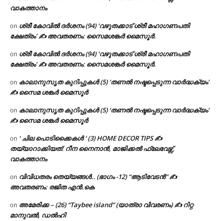
വാകത്താനം
ശ്രീ കോവിൽ ദർശനം (94) ‘വഴുതക്കാട് ശ്രീ മഹാഗണപതി
on
ക്ഷേത്രം’ ✍ അവതരണം: സൈമശങ്കർ മൈസൂർ.
ശ്രീ കോവിൽ ദർശനം (94) ‘വഴുതക്കാട് ശ്രീ മഹാഗണപതി
on
ക്ഷേത്രം’ ✍ അവതരണം: സൈമശങ്കർ മൈസൂർ.
കാലാനുസൃത കുറിപ്പുകൾ (5) ‘തണൽ നഷ്ടപ്പെടുന്ന വാർദ്ധക്യം’
on
✍ സൈമ ശങ്കർ മൈസൂർ
കാലാനുസൃത കുറിപ്പുകൾ (5) ‘തണൽ നഷ്ടപ്പെടുന്ന വാർദ്ധക്യം’
on
✍ സൈമ ശങ്കർ മൈസൂർ
‘ ചില പൊടിക്കൈകൾ ‘ (3) HOME DECOR TIPS ✍
on
തയ്യാറാക്കിയത്: റീന നൈനാൻ, മാജിക്കൽ ഫ്ലേവേഴ്സ്,
വാകത്താനം
വിവിധതരം തെയ്യങ്ങൾ.. (ഭാഗം -12) “ആടിവേടൻ” ✍
on
അവതരണം: രജിത എൻ.കെ
അമേരിക്ക – (26) “Taybee island” (യാത്രാ വിവരണം) ✍ റിറ്റ
on
മാനുവൽ, ഡൽഹി