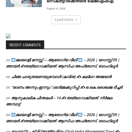
സെക്രട്ടറിക്കെതിരെ കെജിഎംഒഎ.
August 9, 2026
Load more
RECENT COMMENTS
മലയാളി മനസ്സ് — ആരോഗ്യ വീഥി
– 2026 | ഓഗസ്റ്റ് 09 |
on
ഞായർ ✍
തയ്യാറാക്കിയത്: ആസിഫ അഫ്രോസ്, ബാംഗ്ലൂർ
ചിങ്ങ ചാരുതയണയുമ്പോൾ (കവിത) ✍ കല്ലറ അജയൻ
on
“ഓണം അന്നും ഇന്നും” (ഓർമ്മക്കുറിപ്പ്) ✍ ഒ.കെ.ശൈലജ ടീച്ചർ
on
ആനുകാലിക ചിന്തകൾ – 14 ✍ തയ്യാറാക്കിയത്: നിർമല
on
അമ്പാട്ട്
മലയാളി മനസ്സ് — ആരോഗ്യ വീഥി
– 2026 | ഓഗസ്റ്റ് 09 |
on
ഞായർ ✍
തയ്യാറാക്കിയത്: ആസിഫ അഫ്രോസ്, ബാംഗ്ലൂർ
ഓഗസ്റ്റ് 9 – ക്വിറ്റ് ഇന്ത്യ ദിനം (Quit India Movement Day) ✍
on