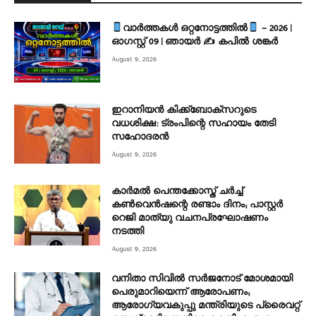
വാർത്തകൾ ഒറ്റനോട്ടത്തിൽ
– 2026 |
ഓഗസ്റ്റ് 09 | ഞായർ ✍
കപിൽ ശങ്കർ
August 9, 2026
ഇറാനിയൻ കിക്ക്ബോക്സറുടെ
വധശിക്ഷ: ട്രംപിന്റെ സഹായം തേടി
സഹോദരൻ
August 9, 2026
കാർമൽ പെന്തക്കോസ്ത് ചർച്ച്
കൺവെൻഷന്റെ രണ്ടാം ദിനം; പാസ്റ്റർ
റെജി മാത്യു വചനപ്രഘോഷണം
നടത്തി
August 9, 2026
വനിതാ സിവിൽ സർജനോട് മോശമായി
പെരുമാറിയെന്ന് ആരോപണം;
ആരോഗ്യവകുപ്പു മന്ത്രിയുടെ പ്രൈവറ്റ്