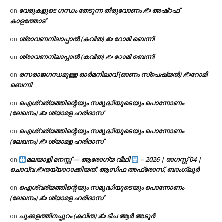
വേരുകളുടെ ഗന്ധം തേടുന്ന തിരുവോണം ✍ അഷ്റഫ്
on
കാളത്തോട്
ശ്രാവണനിലാപ്പാൽ (കവിത) ✍ റോമി ബെന്നി
on
ശ്രാവണനിലാപ്പാൽ (കവിത) ✍ റോമി ബെന്നി
on
രസരാജഗന്ധമുള്ള ഓർമനിലാവ് (ഓണം സ്‌പെഷ്യൽ) ✍റോമി
on
ബെന്നി
ഐശ്വര്യത്തിന്റെയും സമൃദ്ധിയുടെയും പൊന്നോണം
on
(ലേഖനം) ✍ ശ്യാമള ഹരിദാസ്
ഐശ്വര്യത്തിന്റെയും സമൃദ്ധിയുടെയും പൊന്നോണം
on
(ലേഖനം) ✍ ശ്യാമള ഹരിദാസ്
മലയാളി മനസ്സ് — ആരോഗ്യ വീഥി
– 2026 | ഓഗസ്റ്റ് 04 |
on
ചൊവ്വ ✍
തയ്യാറാക്കിയത്: ആസിഫ അഫ്രോസ്, ബാംഗ്ലൂർ
ഐശ്വര്യത്തിന്റെയും സമൃദ്ധിയുടെയും പൊന്നോണം
on
(ലേഖനം) ✍ ശ്യാമള ഹരിദാസ്
പൂക്കളത്തിനപ്പുറം (കവിത) ✍ ദീപ ആർ അടൂർ
on