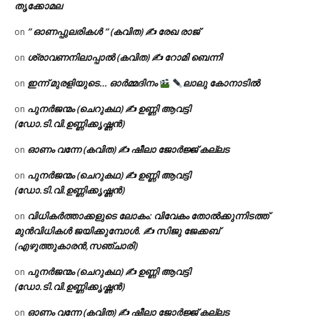
തൃക്കോമല
” ഓണപ്പുലരികൾ ” (കവിത) ✍ രേഖ രാജ്
on
ശ്രാവണനിലാപ്പാൽ (കവിത) ✍ റോമി ബെന്നി
on
ഇന്ന് മുരളിയുടെ… ഓർമ്മദിനം
ലാലു കോനാടിൽ
on
പുനർജന്മം (ചെറുകഥ) ✍ ഉണ്ണി ആവട്ടി
on
(ഡോ.ടി.വി.ഉണ്ണിക്കൃഷ്ണൻ)
ഓണം വന്നേ (കവിത) ✍ ഷീലാ ജോർജ്ജ് കല്ലട
on
പുനർജന്മം (ചെറുകഥ) ✍ ഉണ്ണി ആവട്ടി
on
(ഡോ.ടി.വി.ഉണ്ണിക്കൃഷ്ണൻ)
വിധികർത്താക്കളുടെ ലോകം: വിവേകം തോൽക്കുന്നിടത്ത്
on
മുൻവിധികൾ ജയിക്കുമ്പോൾ. ✍️ സിജു ജേക്കബ്
(എഴുത്തുകാരൻ,സഞ്ചാരി)
പുനർജന്മം (ചെറുകഥ) ✍ ഉണ്ണി ആവട്ടി
on
(ഡോ.ടി.വി.ഉണ്ണിക്കൃഷ്ണൻ)
ഓണം വന്നേ (കവിത) ✍ ഷീലാ ജോർജ്ജ് കല്ലട
on