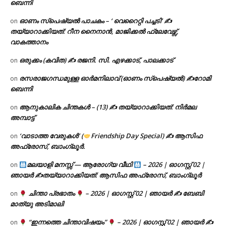
ബെന്നി
ഓണം സ്പെഷ്യൽ പാചകം – ‘ വെറൈറ്റി പച്ചടി’ ✍
on
തയ്യാറാക്കിയത്: റീന നൈനാൻ, മാജിക്കൽ ഫ്ലേവേഴ്സ്,
വാകത്താനം
ഒരുക്കം (കവിത) ✍ രജനി. സി. എഴക്കാട്, പാലക്കാട്
on
രസരാജഗന്ധമുള്ള ഓർമനിലാവ് (ഓണം സ്‌പെഷ്യൽ) ✍റോമി
on
ബെന്നി
ആനുകാലിക ചിന്തകൾ – (13) ✍ തയ്യാറാക്കിയത്: നിർമല
on
അമ്പാട്ട്
‘വാടാത്ത വേരുകൾ’ (
Friendship Day Special) ✍ ആസിഫ
on
അഫ്രോസ്, ബാംഗ്ലൂർ.
മലയാളി മനസ്സ് — ആരോഗ്യ വീഥി
– 2026 | ഓഗസ്റ്റ് 02 |
on
ഞായർ ✍
തയ്യാറാക്കിയത്: ആസിഫ അഫ്രോസ്, ബാംഗ്ലൂർ
ചിന്താ പ്രഭാതം
– 2026 | ഓഗസ്റ്റ് 02 | ഞായർ ✍
ബേബി
on
മാത്യു അടിമാലി
“ഇന്നത്തെ ചിന്താവിഷയം”
– 2026 | ഓഗസ്റ്റ് 02 | ഞായർ ✍
on