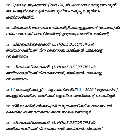
Open up ആകണോ? (Part -24) ✍ പ്രശാന്ത് വാസുദേവ് (മുൻ
on
ഡെപ്യൂട്ടി ഡയറക്ടർ കേരള ടൂറിസം വകുപ്പ് & ടൂറിസം
കൺസൾട്ടൻ്റ്).
ചില മടങ്ങിവരവുകൾ മുറിവേൽപ്പിക്കാനുള്ളതാണ്! (ലേഖനം) ✍️
on
സിജു ജേക്കബ്, ഓസ്‌ട്രേലിയ (എഴുത്തുകാരൻ/സഞ്ചാരി)
‘ ചില പൊടിക്കൈകൾ ‘ (3) HOME DECOR TIPS ✍
on
തയ്യാറാക്കിയത്: റീന നൈനാൻ, മാജിക്കൽ ഫ്ലേവേഴ്സ്,
വാകത്താനം
‘ ചില പൊടിക്കൈകൾ ‘ (3) HOME DECOR TIPS ✍
on
തയ്യാറാക്കിയത്: റീന നൈനാൻ, മാജിക്കൽ ഫ്ലേവേഴ്സ്,
വാകത്താനം
മലയാളി മനസ്സ് — ആരോഗ്യ വീഥി
– 2026 | ജൂലൈ 24 |
on
വെള്ളി ✍
തയ്യാറാക്കിയത്: ആസിഫ അഫ്രോസ്, ബാംഗ്ലൂർ
ശ്രീ കോവിൽ ദർശനം (94) ‘വഴുതക്കാട് ശ്രീ മഹാഗണപതി
on
ക്ഷേത്രം’ ✍ അവതരണം: സൈമശങ്കർ മൈസൂർ.
‘ ചില പൊടിക്കൈകൾ ‘ (3) HOME DECOR TIPS ✍
on
തയ്യാറാക്കിയത്: റീന നൈനാൻ, മാജിക്കൽ ഫ്ലേവേഴ്സ്,