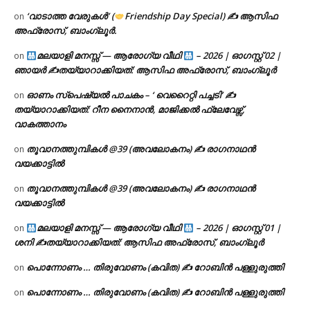
‘വാടാത്ത വേരുകൾ’ (
Friendship Day Special) ✍ ആസിഫ
on
അഫ്രോസ്, ബാംഗ്ലൂർ.
മലയാളി മനസ്സ് — ആരോഗ്യ വീഥി
– 2026 | ഓഗസ്റ്റ് 02 |
on
ഞായർ ✍
തയ്യാറാക്കിയത്: ആസിഫ അഫ്രോസ്, ബാംഗ്ലൂർ
ഓണം സ്പെഷ്യൽ പാചകം – ‘ വെറൈറ്റി പച്ചടി’ ✍
on
തയ്യാറാക്കിയത്: റീന നൈനാൻ, മാജിക്കൽ ഫ്ലേവേഴ്സ്,
വാകത്താനം
തൂവാനത്തുമ്പികൾ @39 (അവലോകനം) ✍ രാഗനാഥൻ
on
വയക്കാട്ടിൽ
തൂവാനത്തുമ്പികൾ @39 (അവലോകനം) ✍ രാഗനാഥൻ
on
വയക്കാട്ടിൽ
മലയാളി മനസ്സ് — ആരോഗ്യ വീഥി
– 2026 | ഓഗസ്റ്റ് 01 |
on
ശനി ✍
തയ്യാറാക്കിയത്: ആസിഫ അഫ്രോസ്, ബാംഗ്ലൂർ
പൊന്നോണം … തിരുവോണം (കവിത) ✍ റോബിൻ പള്ളുരുത്തി
on
പൊന്നോണം … തിരുവോണം (കവിത) ✍ റോബിൻ പള്ളുരുത്തി
on