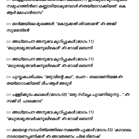
സമൂഹത്തിന്‍റെ കണ്ണാടിയാകുമ്പോൾ ✍തയ്യാറാക്കിയത്: കെ.
ആര്‍ മോഹന്‍ദാസ്
ഓർമ്മയിലെ മുഖങ്ങൾ: “കോട്ടക്കൽ ശിവരാമൻ” ✍ അജി
on
സുരേന്ദ്രൻ
അധ്യാപന അനുഭവ കുറിപ്പുകൾ (ഭാഗം 11)
on
“മധുരാമൃതവർഷനൂലിഴകൾ” ✍ റോമി ബെന്നി
അധ്യാപന അനുഭവ കുറിപ്പുകൾ (ഭാഗം 11)
on
“മധുരാമൃതവർഷനൂലിഴകൾ” ✍ റോമി ബെന്നി
പുസ്തകപരിചയം: “മഴുവിന്റെ കഥ”, രചന – ബലാമണിയമ്മ ✍
on
തയ്യാറാക്കിയത്: ദീപ ആർ അടൂർ
പള്ളിക്കൂടം കഥകൾ (ഭാഗം 68) “ഒരു സ്വപ്നം പൂവണിയുന്നു…” ✍
on
സജി ടി. പാലക്കാട്
അധ്യാപന അനുഭവ കുറിപ്പുകൾ (ഭാഗം 11)
on
“മധുരാമൃതവർഷനൂലിഴകൾ” ✍ റോമി ബെന്നി
മലയാള സാഹിത്യത്തിലെ നക്ഷത്ര പൂക്കൾ (ഭാഗം 55) ‘കാവാലം
on
നാരായണപ്പണിക്കർ’ ✍ അവതരണം: പ്രഭ ദിനേഷ്