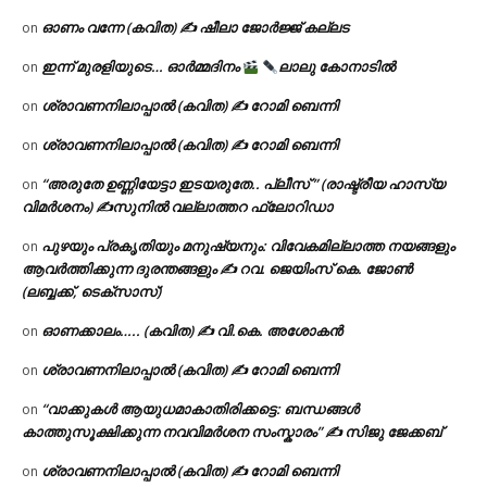
ഓണം വന്നേ (കവിത) ✍ ഷീലാ ജോർജ്ജ് കല്ലട
on
ഇന്ന് മുരളിയുടെ… ഓർമ്മദിനം
ലാലു കോനാടിൽ
on
ശ്രാവണനിലാപ്പാൽ (കവിത) ✍ റോമി ബെന്നി
on
ശ്രാവണനിലാപ്പാൽ (കവിത) ✍ റോമി ബെന്നി
on
“അരുതേ ഉണ്ണിയേട്ടാ ഇടയരുതേ.. പ്ലീസ് ” (രാഷ്ട്രീയ ഹാസ്യ
on
വിമർശനം) ✍സുനിൽ വല്ലാത്തറ ഫ്ലോറിഡാ
പുഴയും പ്രകൃതിയും മനുഷ്യനും: വിവേകമില്ലാത്ത നയങ്ങളും
on
ആവർത്തിക്കുന്ന ദുരന്തങ്ങളും ✍ റവ. ജെയിംസ് കെ. ജോൺ
(ലബ്ബക്ക്, ടെക്സാസ്)
ഓണക്കാലം….. (കവിത) ✍ വി.കെ. അശോകൻ
on
ശ്രാവണനിലാപ്പാൽ (കവിത) ✍ റോമി ബെന്നി
on
“വാക്കുകൾ ആയുധമാകാതിരിക്കട്ടെ: ബന്ധങ്ങൾ
on
കാത്തുസൂക്ഷിക്കുന്ന നവവിമർശന സംസ്കാരം” ✍️ സിജു ജേക്കബ്
ശ്രാവണനിലാപ്പാൽ (കവിത) ✍ റോമി ബെന്നി
on