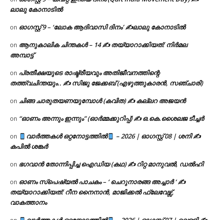
ലാലു കോനാടിൽ
ഓഗസ്റ്റ് 9 – ‘ലോക ആദിവാസി ദിനം’ ✍️ലാലു കോനാടിൽ
on
ആനുകാലിക ചിന്തകൾ – 14 ✍ തയ്യാറാക്കിയത്: നിർമല
on
അമ്പാട്ട്
പ്രതീക്ഷയുടെ രാഷ്ട്രീയവും അതിജീവനത്തിന്റെ
on
തത്ത്വചിന്തയും.. ✍️ സിജു ജേക്കബ് (എഴുത്തുകാരൻ, സഞ്ചാരി)
ചിങ്ങ ചാരുതയണയുമ്പോൾ (കവിത) ✍ കല്ലറ അജയൻ
on
“ഓണം അന്നും ഇന്നും” (ഓർമ്മക്കുറിപ്പ്) ✍ ഒ.കെ.ശൈലജ ടീച്ചർ
on
വാർത്തകൾ ഒറ്റനോട്ടത്തിൽ
– 2026 | ഓഗസ്റ്റ് 08 | ശനി ✍
on
കപിൽ ശങ്കർ
ഭഗവാൻ തോന്നിപ്പിച്ച ഐഡിയ (കഥ) ✍ റിറ്റ മാനുവൽ, ഡൽഹി
on
ഓണം സ്പെഷ്യൽ പാചകം – ‘ ചെറുനാരങ്ങ അച്ചാർ ‘ ✍
on
തയ്യാറാക്കിയത്: റീന നൈനാൻ, മാജിക്കൽ ഫ്ലേവേഴ്സ്,
വാകത്താനം