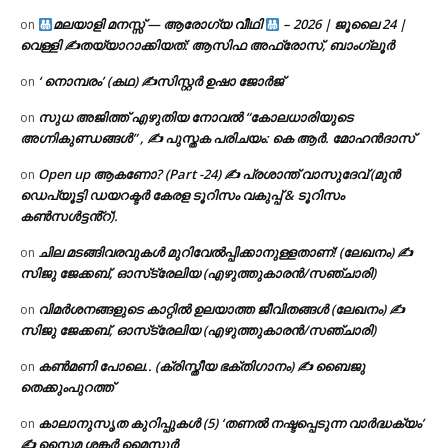
മലയാളി മനസ്സ് — ആരോഗ്യ വീഥി
– 2026 | ജൂലൈ 24 |
on
വെള്ളി ✍
തയ്യാറാക്കിയത്: ആസിഫ അഫ്രോസ്, ബാംഗ്ലൂർ
‘ നൊമ്പരം’ (കഥ) ✍സിസ്റ്റർ ഉഷാ ജോർജ്
on
സുധ അജിത്ത് എഴുതിയ നോവൽ “കോലധാരിയുടെ
on
അഗ്നികുണ്ഡങ്ങള്‍” , ✍ പുസ്തക പരിചയം: കെ ആർ. മോഹൻദാസ്
Open up ആകണോ? (Part -24) ✍ പ്രശാന്ത് വാസുദേവ് (മുൻ
on
ഡെപ്യൂട്ടി ഡയറക്ടർ കേരള ടൂറിസം വകുപ്പ് & ടൂറിസം
കൺസൾട്ടൻ്റ്).
ചില മടങ്ങിവരവുകൾ മുറിവേൽപ്പിക്കാനുള്ളതാണ്! (ലേഖനം) ✍️
on
സിജു ജേക്കബ്, ഓസ്‌ട്രേലിയ (എഴുത്തുകാരൻ/സഞ്ചാരി)
വിമർശനങ്ങളുടെ കാറ്റിൽ ഉലയാത്ത ജീവിതങ്ങൾ (ലേഖനം) ✍️
on
സിജു ജേക്കബ്, ഓസ്‌ട്രേലിയ (എഴുത്തുകാരൻ/സഞ്ചാരി)
കൺമണി പോലെ.. (ക്രിസ്തീയ ഭക്തിഗാനം) ✍ ബൈജു
on
തെക്കുംപുറത്ത്
കാലാനുസൃത കുറിപ്പുകൾ (5) ‘തണൽ നഷ്ടപ്പെടുന്ന വാർദ്ധക്യം’
on
✍ സൈമ ശങ്കർ മൈസൂർ