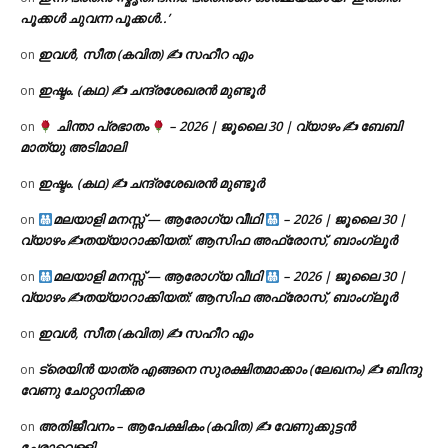
പൂക്കൾ ചുവന്ന പൂക്കൾ..’
ഇവൾ, സീത (കവിത) ✍ സഹീറ എം
on
ഇഷ്ടം. (കഥ) ✍ ചന്ദ്രശേഖരൻ മുണ്ടൂർ
on
ചിന്താ പ്രഭാതം
– 2026 | ജൂലൈ 30 | വ്യാഴം ✍
ബേബി
on
മാത്യു അടിമാലി
ഇഷ്ടം. (കഥ) ✍ ചന്ദ്രശേഖരൻ മുണ്ടൂർ
on
മലയാളി മനസ്സ് — ആരോഗ്യ വീഥി
– 2026 | ജൂലൈ 30 |
on
വ്യാഴം ✍
തയ്യാറാക്കിയത്: ആസിഫ അഫ്രോസ്, ബാംഗ്ലൂർ
മലയാളി മനസ്സ് — ആരോഗ്യ വീഥി
– 2026 | ജൂലൈ 30 |
on
വ്യാഴം ✍
തയ്യാറാക്കിയത്: ആസിഫ അഫ്രോസ്, ബാംഗ്ലൂർ
ഇവൾ, സീത (കവിത) ✍ സഹീറ എം
on
ട്രെയിൻ യാത്ര എങ്ങനെ സുരക്ഷിതമാക്കാം (ലേഖനം) ✍ ബിന്ദു
on
വേണു ചോറ്റാനിക്കര
അതിജീവനം – ആപേക്ഷികം (കവിത) ✍ വേണുക്കുട്ടൻ
on
ചേരാവെള്ളി