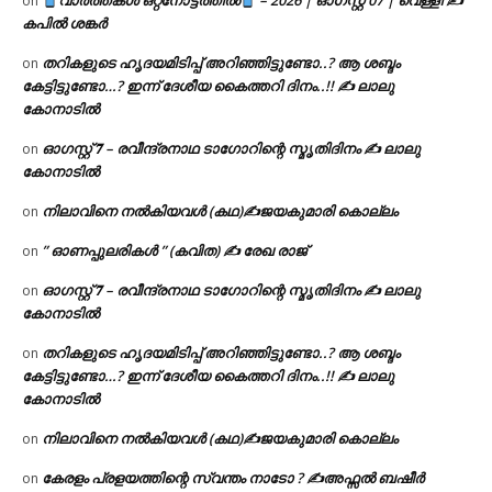
വാർത്തകൾ ഒറ്റനോട്ടത്തിൽ
– 2026 | ഓഗസ്റ്റ് 07 | വെള്ളി ✍
on
കപിൽ ശങ്കർ
തറികളുടെ ഹൃദയമിടിപ്പ് അറിഞ്ഞിട്ടുണ്ടോ..? ആ ശബ്ദം
on
കേട്ടിട്ടുണ്ടോ…? ഇന്ന് ദേശീയ കൈത്തറി ദിനം..!! ✍ ലാലു
കോനാടിൽ
ഓഗസ്റ്റ് 𝟕 – രവീന്ദ്രനാഥ ടാഗോറിന്റെ സ്മൃതിദിനം ✍ ലാലു
on
കോനാടിൽ
നിലാവിനെ നൽകിയവൾ (കഥ)✍ജയകുമാരി കൊല്ലം
on
” ഓണപ്പുലരികൾ ” (കവിത) ✍ രേഖ രാജ്
on
ഓഗസ്റ്റ് 𝟕 – രവീന്ദ്രനാഥ ടാഗോറിന്റെ സ്മൃതിദിനം ✍ ലാലു
on
കോനാടിൽ
തറികളുടെ ഹൃദയമിടിപ്പ് അറിഞ്ഞിട്ടുണ്ടോ..? ആ ശബ്ദം
on
കേട്ടിട്ടുണ്ടോ…? ഇന്ന് ദേശീയ കൈത്തറി ദിനം..!! ✍ ലാലു
കോനാടിൽ
നിലാവിനെ നൽകിയവൾ (കഥ)✍ജയകുമാരി കൊല്ലം
on
കേരളം പ്രളയത്തിന്റെ സ്വന്തം നാടോ ? ✍️അഫ്സൽ ബഷീർ
on