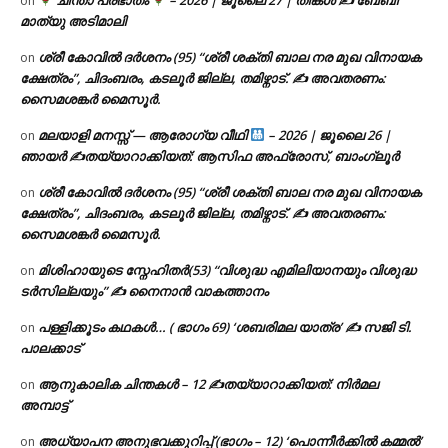
on
മാത്യു അടിമാലി
ശ്രീ കോവിൽ ദർശനം (95) “ശ്രീ ശക്തി ബാല നര മുഖ വിനായക
on
ക്ഷേത്രം”, ചിദംബരം, കടലൂർ ജില്ല, തമിഴ്നാട്. ✍ അവതരണം:
സൈമശങ്കർ മൈസൂർ.
മലയാളി മനസ്സ് — ആരോഗ്യ വീഥി
– 2026 | ജൂലൈ 26 |
on
ഞായർ ✍
തയ്യാറാക്കിയത്: ആസിഫ അഫ്രോസ്, ബാംഗ്ലൂർ
ശ്രീ കോവിൽ ദർശനം (95) “ശ്രീ ശക്തി ബാല നര മുഖ വിനായക
on
ക്ഷേത്രം”, ചിദംബരം, കടലൂർ ജില്ല, തമിഴ്നാട്. ✍ അവതരണം:
സൈമശങ്കർ മൈസൂർ.
മിശിഹായുടെ സ്നേഹിതർ(53) “വിശുദ്ധ എമിലിയാനയും വിശുദ്ധ
on
ടര്‍സില്ലയും” ✍ നൈനാൻ വാകത്താനം
പള്ളിക്കൂടം കഥകൾ… ( ഭാഗം 69) ‘ശബരിമല യാത്ര’ ✍ സജി ടി.
on
പാലക്കാട്
ആനുകാലിക ചിന്തകൾ – 12 ✍തയ്യാറാക്കിയത്: നിർമല
on
അമ്പാട്ട്
അധ്യാപന അനുഭവക്കുറിപ്പ് (ഭാഗം – 12) ‘പൊന്നീർക്കിൽ കമ്മൽ’
on