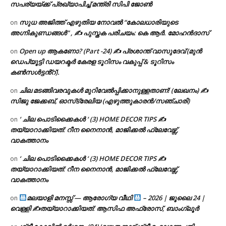
സപര്യയ്ക്ക് പ്രഖ്യാപിച്ച് മന്ത്രി സിപി ജോൺ
സുധ അജിത്ത് എഴുതിയ നോവൽ “കോലധാരിയുടെ
on
അഗ്നികുണ്ഡങ്ങള്‍” , ✍ പുസ്തക പരിചയം: കെ ആർ. മോഹൻദാസ്
Open up ആകണോ? (Part -24) ✍ പ്രശാന്ത് വാസുദേവ് (മുൻ
on
ഡെപ്യൂട്ടി ഡയറക്ടർ കേരള ടൂറിസം വകുപ്പ് & ടൂറിസം
കൺസൾട്ടൻ്റ്).
ചില മടങ്ങിവരവുകൾ മുറിവേൽപ്പിക്കാനുള്ളതാണ്! (ലേഖനം) ✍️
on
സിജു ജേക്കബ്, ഓസ്‌ട്രേലിയ (എഴുത്തുകാരൻ/സഞ്ചാരി)
‘ ചില പൊടിക്കൈകൾ ‘ (3) HOME DECOR TIPS ✍
on
തയ്യാറാക്കിയത്: റീന നൈനാൻ, മാജിക്കൽ ഫ്ലേവേഴ്സ്,
വാകത്താനം
‘ ചില പൊടിക്കൈകൾ ‘ (3) HOME DECOR TIPS ✍
on
തയ്യാറാക്കിയത്: റീന നൈനാൻ, മാജിക്കൽ ഫ്ലേവേഴ്സ്,
വാകത്താനം
മലയാളി മനസ്സ് — ആരോഗ്യ വീഥി
– 2026 | ജൂലൈ 24 |
on
വെള്ളി ✍
തയ്യാറാക്കിയത്: ആസിഫ അഫ്രോസ്, ബാംഗ്ലൂർ