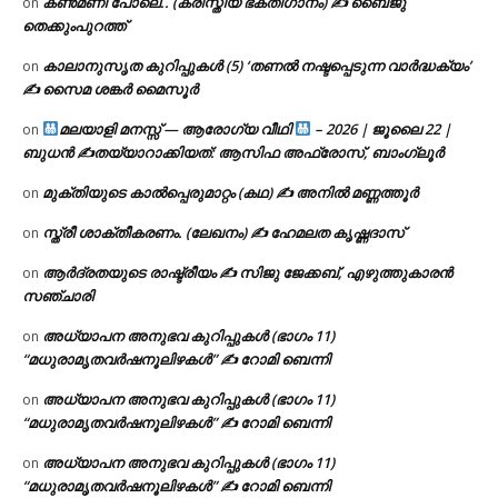
കൺമണി പോലെ.. (ക്രിസ്തീയ ഭക്തിഗാനം) ✍ ബൈജു
on
തെക്കുംപുറത്ത്
കാലാനുസൃത കുറിപ്പുകൾ (5) ‘തണൽ നഷ്ടപ്പെടുന്ന വാർദ്ധക്യം’
on
✍ സൈമ ശങ്കർ മൈസൂർ
മലയാളി മനസ്സ് — ആരോഗ്യ വീഥി
– 2026 | ജൂലൈ 22 |
on
ബുധൻ ✍
തയ്യാറാക്കിയത്: ആസിഫ അഫ്രോസ്, ബാംഗ്ലൂർ
മുക്തിയുടെ കാൽപ്പെരുമാറ്റം (കഥ) ✍ അനിൽ മണ്ണത്തൂർ
on
സ്ത്രീ ശാക്തീകരണം. (ലേഖനം) ✍ ഹേമലത കൃഷ്ണദാസ്
on
ആർദ്രതയുടെ രാഷ്ട്രീയം ✍️ സിജു ജേക്കബ്, എഴുത്തുകാരൻ
on
സഞ്ചാരി
അധ്യാപന അനുഭവ കുറിപ്പുകൾ (ഭാഗം 11)
on
“മധുരാമൃതവർഷനൂലിഴകൾ” ✍ റോമി ബെന്നി
അധ്യാപന അനുഭവ കുറിപ്പുകൾ (ഭാഗം 11)
on
“മധുരാമൃതവർഷനൂലിഴകൾ” ✍ റോമി ബെന്നി
അധ്യാപന അനുഭവ കുറിപ്പുകൾ (ഭാഗം 11)
on
“മധുരാമൃതവർഷനൂലിഴകൾ” ✍ റോമി ബെന്നി