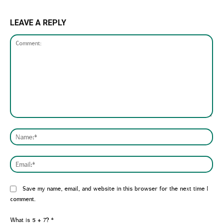
LEAVE A REPLY
Comment:
Nam
Emai
Website:
Save my name, email, and website in this browser for the next time I
comment.
What is 5 + 7?
*