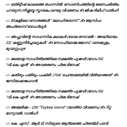
ബ്രിട്ടീഷ് കാലത്തെ തഹസിൽ: സോണിപത്തിന്റെ ഭരണചരിത്രം
on
പറയുന്ന നിശ്ശബ്ദ സ്മാരകം (ലഘു വിവരണം) ✍ ജിഷ ദിലീപ് ഡൽഹി
80കളിലെ വസന്തങ്ങൾ ” ലോഹിതദാസ് ” ✍ ആസിഫ
on
അഫ്രോസ് ബാംഗ്ലൂർ.
അപ്പുവിന്റെ സാഹസിക കഥകൾ (ബാല നോവൽ – അദ്ധ്യായം
on
23) ‘കണ്ണുനീർച്ചാലുകൾ ‘ ✍ സോഫിയാമ്മ ജോസ്, വാഴക്കുളം,
മുവാറ്റുപുഴ
മലയാള സാഹിത്യത്തിലെ നക്ഷത്ര പൂക്കൾ (ഭാഗം 56)
on
“വി.കെ.എൻ” ✍ അവതരണം: പ്രഭ ദിനേഷ്
കതിരും പതിരും പംക്തി: (104) ‘ചെന്താമരയിൽ വിരിയാത്തത് ‘ ✍
on
ജസിയഷാജഹാൻ.
മലയാള സാഹിത്യത്തിലെ നക്ഷത്ര പൂക്കൾ (ഭാഗം 56)
on
“വി.കെ.എൻ” ✍ അവതരണം: പ്രഭ ദിനേഷ്
അമേരിക്ക – (26) “Taybee island” (യാത്രാ വിവരണം) ✍ റിറ്റ
on
മാനുവൽ, ഡൽഹി
കെ .എസ് . ആർ.ടി.സിയുടെ ആദ്യത്തെ ഫ്രണ്ട്ലി പദവി
on