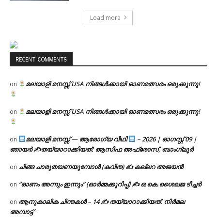
Load more
RECENT COMMENTS
മലയാളി മനസ്സ് USA നിങ്ങൾക്കായി ഓണമത്സരം ഒരുക്കുന്നു!
on
മലയാളി മനസ്സ് USA നിങ്ങൾക്കായി ഓണമത്സരം ഒരുക്കുന്നു!
on
മലയാളി മനസ്സ് — ആരോഗ്യ വീഥി
– 2026 | ഓഗസ്റ്റ് 09 |
on
ഞായർ ✍
തയ്യാറാക്കിയത്: ആസിഫ അഫ്രോസ്, ബാംഗ്ലൂർ
ചിങ്ങ ചാരുതയണയുമ്പോൾ (കവിത) ✍ കല്ലറ അജയൻ
on
“ഓണം അന്നും ഇന്നും” (ഓർമ്മക്കുറിപ്പ്) ✍ ഒ.കെ.ശൈലജ ടീച്ചർ
on
ആനുകാലിക ചിന്തകൾ – 14 ✍ തയ്യാറാക്കിയത്: നിർമല
on
അമ്പാട്ട്