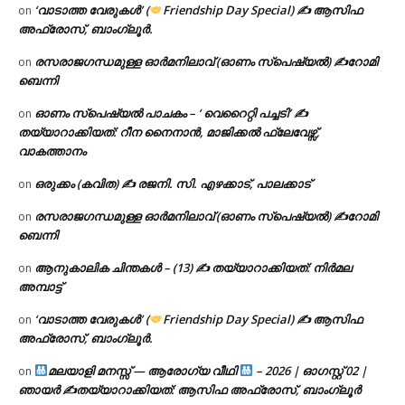
‘വാടാത്ത വേരുകൾ’ (
Friendship Day Special) ✍ ആസിഫ
on
അഫ്രോസ്, ബാംഗ്ലൂർ.
രസരാജഗന്ധമുള്ള ഓർമനിലാവ് (ഓണം സ്‌പെഷ്യൽ) ✍റോമി
on
ബെന്നി
ഓണം സ്പെഷ്യൽ പാചകം – ‘ വെറൈറ്റി പച്ചടി’ ✍
on
തയ്യാറാക്കിയത്: റീന നൈനാൻ, മാജിക്കൽ ഫ്ലേവേഴ്സ്,
വാകത്താനം
ഒരുക്കം (കവിത) ✍ രജനി. സി. എഴക്കാട്, പാലക്കാട്
on
രസരാജഗന്ധമുള്ള ഓർമനിലാവ് (ഓണം സ്‌പെഷ്യൽ) ✍റോമി
on
ബെന്നി
ആനുകാലിക ചിന്തകൾ – (13) ✍ തയ്യാറാക്കിയത്: നിർമല
on
അമ്പാട്ട്
‘വാടാത്ത വേരുകൾ’ (
Friendship Day Special) ✍ ആസിഫ
on
അഫ്രോസ്, ബാംഗ്ലൂർ.
മലയാളി മനസ്സ് — ആരോഗ്യ വീഥി
– 2026 | ഓഗസ്റ്റ് 02 |
on
ഞായർ ✍
തയ്യാറാക്കിയത്: ആസിഫ അഫ്രോസ്, ബാംഗ്ലൂർ