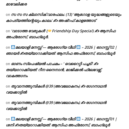
മാവേലിക്കര
സ സ സ ക്ലാസിക് വാരഫലം: (13) ‘ആഗോള യുദ്ധങ്ങളുടെയും
on
കാപട്യത്തിന്റെയും കാലം’ ✍ അഷ്റഫ് കാളത്തോട്
‘വാടാത്ത വേരുകൾ’ (
Friendship Day Special) ✍ ആസിഫ
on
അഫ്രോസ്, ബാംഗ്ലൂർ.
മലയാളി മനസ്സ് — ആരോഗ്യ വീഥി
– 2026 | ഓഗസ്റ്റ് 02 |
on
ഞായർ ✍
തയ്യാറാക്കിയത്: ആസിഫ അഫ്രോസ്, ബാംഗ്ലൂർ
ഓണം സ്പെഷ്യൽ പാചകം – ‘ വെറൈറ്റി പച്ചടി’ ✍
on
തയ്യാറാക്കിയത്: റീന നൈനാൻ, മാജിക്കൽ ഫ്ലേവേഴ്സ്,
വാകത്താനം
തൂവാനത്തുമ്പികൾ @39 (അവലോകനം) ✍ രാഗനാഥൻ
on
വയക്കാട്ടിൽ
തൂവാനത്തുമ്പികൾ @39 (അവലോകനം) ✍ രാഗനാഥൻ
on
വയക്കാട്ടിൽ
മലയാളി മനസ്സ് — ആരോഗ്യ വീഥി
– 2026 | ഓഗസ്റ്റ് 01 |
on
ശനി ✍
തയ്യാറാക്കിയത്: ആസിഫ അഫ്രോസ്, ബാംഗ്ലൂർ