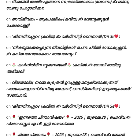
ട്രെയിൻ യാത്ര എങ്ങനെ സുരക്ഷിതമാക്കാം (ലേഖനം) ✍ ബിന്ദു
on
വേണു ചോറ്റാനിക്കര
അതിജീവനം – ആപേക്ഷികം (കവിത) ✍ വേണുക്കുട്ടൻ
on
ചേരാവെള്ളി
‘കിണറിനപ്പുറം’ (കവിത) ✍ വർഗീസ് റ്റി നൈനാൻ (Dil Se
)
on
‘നിശബ്ദമാക്കപ്പെടുന്ന നിലവിളികൾ’ രചന: പ്രീതി രാധാകൃഷ്ണൻ.
on
✍ കവിത അവലോകനം: മായ അനൂപ്
കാർഗിൽദിന സ്മരണഞ്ജലി
(കവിത) ✍ ബേബി മാത്യു
on
അടിമാലി
വിജയമല്ല; നമ്മെ കൂടുതൽ ഉറപ്പുള്ള മനുഷ്യരാക്കുന്നത്
on
പരാജയങ്ങളാണ് ✍️സിജു ജേക്കബ്, ഓസ്‌ട്രേലിയ (എഴുത്തുകാരൻ/
സഞ്ചാരി)
‘കിണറിനപ്പുറം’ (കവിത) ✍ വർഗീസ് റ്റി നൈനാൻ (Dil Se
)
on
“ഇന്നത്തെ ചിന്താവിഷയം”
– 2026 | ജൂലൈ 28 | ചൊവ്വ ✍
on
പ്രൊഫസ്സർ എ.വി. ഇട്ടി മാവേലിക്കര
ചിന്താ പ്രഭാതം
– 2026 | ജൂലൈ 28 | ചൊവ്വ ✍
ബേബി
on