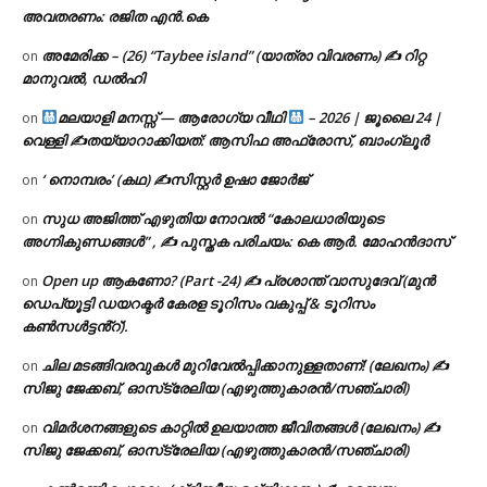
അവതരണം: രജിത എൻ.കെ
അമേരിക്ക – (26) “Taybee island” (യാത്രാ വിവരണം) ✍ റിറ്റ
on
മാനുവൽ, ഡൽഹി
മലയാളി മനസ്സ് — ആരോഗ്യ വീഥി
– 2026 | ജൂലൈ 24 |
on
വെള്ളി ✍
തയ്യാറാക്കിയത്: ആസിഫ അഫ്രോസ്, ബാംഗ്ലൂർ
‘ നൊമ്പരം’ (കഥ) ✍സിസ്റ്റർ ഉഷാ ജോർജ്
on
സുധ അജിത്ത് എഴുതിയ നോവൽ “കോലധാരിയുടെ
on
അഗ്നികുണ്ഡങ്ങള്‍” , ✍ പുസ്തക പരിചയം: കെ ആർ. മോഹൻദാസ്
Open up ആകണോ? (Part -24) ✍ പ്രശാന്ത് വാസുദേവ് (മുൻ
on
ഡെപ്യൂട്ടി ഡയറക്ടർ കേരള ടൂറിസം വകുപ്പ് & ടൂറിസം
കൺസൾട്ടൻ്റ്).
ചില മടങ്ങിവരവുകൾ മുറിവേൽപ്പിക്കാനുള്ളതാണ്! (ലേഖനം) ✍️
on
സിജു ജേക്കബ്, ഓസ്‌ട്രേലിയ (എഴുത്തുകാരൻ/സഞ്ചാരി)
വിമർശനങ്ങളുടെ കാറ്റിൽ ഉലയാത്ത ജീവിതങ്ങൾ (ലേഖനം) ✍️
on
സിജു ജേക്കബ്, ഓസ്‌ട്രേലിയ (എഴുത്തുകാരൻ/സഞ്ചാരി)