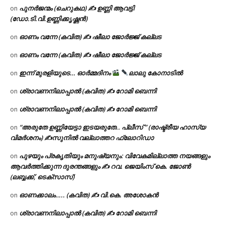
പുനർജന്മം (ചെറുകഥ) ✍ ഉണ്ണി ആവട്ടി
on
(ഡോ.ടി.വി.ഉണ്ണിക്കൃഷ്ണൻ)
ഓണം വന്നേ (കവിത) ✍ ഷീലാ ജോർജ്ജ് കല്ലട
on
ഓണം വന്നേ (കവിത) ✍ ഷീലാ ജോർജ്ജ് കല്ലട
on
ഇന്ന് മുരളിയുടെ… ഓർമ്മദിനം
ലാലു കോനാടിൽ
on
ശ്രാവണനിലാപ്പാൽ (കവിത) ✍ റോമി ബെന്നി
on
ശ്രാവണനിലാപ്പാൽ (കവിത) ✍ റോമി ബെന്നി
on
“അരുതേ ഉണ്ണിയേട്ടാ ഇടയരുതേ.. പ്ലീസ് ” (രാഷ്ട്രീയ ഹാസ്യ
on
വിമർശനം) ✍സുനിൽ വല്ലാത്തറ ഫ്ലോറിഡാ
പുഴയും പ്രകൃതിയും മനുഷ്യനും: വിവേകമില്ലാത്ത നയങ്ങളും
on
ആവർത്തിക്കുന്ന ദുരന്തങ്ങളും ✍ റവ. ജെയിംസ് കെ. ജോൺ
(ലബ്ബക്ക്, ടെക്സാസ്)
ഓണക്കാലം….. (കവിത) ✍ വി.കെ. അശോകൻ
on
ശ്രാവണനിലാപ്പാൽ (കവിത) ✍ റോമി ബെന്നി
on