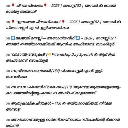
ചിന്താ പ്രഭാതം
– 2026 | ഓഗസ്റ്റ് 02 | ഞായർ ✍
ബേബി
on
മാത്യു അടിമാലി
“ഇന്നത്തെ ചിന്താവിഷയം”
– 2026 | ഓഗസ്റ്റ് 02 | ഞായർ ✍
on
പ്രൊഫസ്സർ എ.വി. ഇട്ടി മാവേലിക്കര
മലയാളി മനസ്സ് — ആരോഗ്യ വീഥി
– 2026 | ഓഗസ്റ്റ് 02 |
on
ഞായർ ✍
തയ്യാറാക്കിയത്: ആസിഫ അഫ്രോസ്, ബാംഗ്ലൂർ
‘വാടാത്ത വേരുകൾ’ (
Friendship Day Special) ✍ ആസിഫ
on
അഫ്രോസ്, ബാംഗ്ലൂർ.
സുവിശേഷ വചനങ്ങൾ (164) പ്രൊഫസ്സർ എ.വി. ഇട്ടി,
on
മാവേലിക്കര
സ സ സ ക്ലാസിക് വാരഫലം: (13) ‘ആഗോള യുദ്ധങ്ങളുടെയും
on
കാപട്യത്തിന്റെയും കാലം’ ✍ അഷ്റഫ് കാളത്തോട്
ആനുകാലിക ചിന്തകൾ – (13) ✍ തയ്യാറാക്കിയത്: നിർമല
on
അമ്പാട്ട്
രസരാജഗന്ധമുള്ള ഓർമനിലാവ് (ഓണം സ്‌പെഷ്യൽ) ✍റോമി
on
ബെന്നി