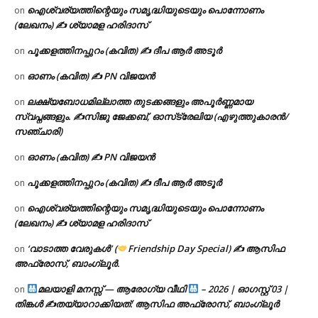
ഐശ്വര്യത്തിന്റെയും സമൃദ്ധിയുടെയും പൊന്നോണം
on
(ലേഖനം) ✍ ശ്യാമള ഹരിദാസ്
പൂക്കളത്തിനപ്പുറം (കവിത) ✍ ദീപ ആർ അടൂർ
on
ഓണം (കവിത) ✍ PN വിജയൻ
on
ലക്ഷ്യബോധമില്ലാത്ത തുടക്കങ്ങളും അപൂർണ്ണമായ
on
സ്വപ്നങ്ങളും. ✍️സിജു ജേക്കബ്, ഓസ്‌ട്രേലിയ (എഴുത്തുകാരൻ/
സഞ്ചാരി)
ഓണം (കവിത) ✍ PN വിജയൻ
on
പൂക്കളത്തിനപ്പുറം (കവിത) ✍ ദീപ ആർ അടൂർ
on
ഐശ്വര്യത്തിന്റെയും സമൃദ്ധിയുടെയും പൊന്നോണം
on
(ലേഖനം) ✍ ശ്യാമള ഹരിദാസ്
‘വാടാത്ത വേരുകൾ’ (
Friendship Day Special) ✍ ആസിഫ
on
അഫ്രോസ്, ബാംഗ്ലൂർ.
മലയാളി മനസ്സ് — ആരോഗ്യ വീഥി
– 2026 | ഓഗസ്റ്റ് 03 |
on
തിങ്കൾ ✍
തയ്യാറാക്കിയത്: ആസിഫ അഫ്രോസ്, ബാംഗ്ലൂർ