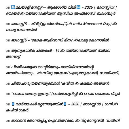
മലയാളി മനസ്സ് — ആരോഗ്യ വീഥി
– 2026 | ഓഗസ്റ്റ് 09 |
on
ഞായർ ✍
തയ്യാറാക്കിയത്: ആസിഫ അഫ്രോസ്, ബാംഗ്ലൂർ
ഓഗസ്റ്റ് 9 – ക്വിറ്റ് ഇന്ത്യ ദിനം (Quit India Movement Day) ✍
on
ലാലു കോനാടിൽ
ഓഗസ്റ്റ് 9 – ‘ലോക ആദിവാസി ദിനം’ ✍️ലാലു കോനാടിൽ
on
ആനുകാലിക ചിന്തകൾ – 14 ✍ തയ്യാറാക്കിയത്: നിർമല
on
അമ്പാട്ട്
പ്രതീക്ഷയുടെ രാഷ്ട്രീയവും അതിജീവനത്തിന്റെ
on
തത്ത്വചിന്തയും.. ✍️ സിജു ജേക്കബ് (എഴുത്തുകാരൻ, സഞ്ചാരി)
ചിങ്ങ ചാരുതയണയുമ്പോൾ (കവിത) ✍ കല്ലറ അജയൻ
on
“ഓണം അന്നും ഇന്നും” (ഓർമ്മക്കുറിപ്പ്) ✍ ഒ.കെ.ശൈലജ ടീച്ചർ
on
വാർത്തകൾ ഒറ്റനോട്ടത്തിൽ
– 2026 | ഓഗസ്റ്റ് 08 | ശനി ✍
on
കപിൽ ശങ്കർ
ഭഗവാൻ തോന്നിപ്പിച്ച ഐഡിയ (കഥ) ✍ റിറ്റ മാനുവൽ, ഡൽഹി
on