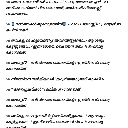
ഓണം സ്പെഷ്യൽ പാചകം – ‘ ചെറുനാരങ്ങ അച്ചാർ ‘ ✍
on
തയ്യാറാക്കിയത്: റീന നൈനാൻ, മാജിക്കൽ ഫ്ലേവേഴ്സ്,
വാകത്താനം
വാർത്തകൾ ഒറ്റനോട്ടത്തിൽ
– 2026 | ഓഗസ്റ്റ് 07 | വെള്ളി ✍
on
കപിൽ ശങ്കർ
തറികളുടെ ഹൃദയമിടിപ്പ് അറിഞ്ഞിട്ടുണ്ടോ..? ആ ശബ്ദം
on
കേട്ടിട്ടുണ്ടോ…? ഇന്ന് ദേശീയ കൈത്തറി ദിനം..!! ✍ ലാലു
കോനാടിൽ
ഓഗസ്റ്റ് 𝟕 – രവീന്ദ്രനാഥ ടാഗോറിന്റെ സ്മൃതിദിനം ✍ ലാലു
on
കോനാടിൽ
നിലാവിനെ നൽകിയവൾ (കഥ)✍ജയകുമാരി കൊല്ലം
on
” ഓണപ്പുലരികൾ ” (കവിത) ✍ രേഖ രാജ്
on
ഓഗസ്റ്റ് 𝟕 – രവീന്ദ്രനാഥ ടാഗോറിന്റെ സ്മൃതിദിനം ✍ ലാലു
on
കോനാടിൽ
തറികളുടെ ഹൃദയമിടിപ്പ് അറിഞ്ഞിട്ടുണ്ടോ..? ആ ശബ്ദം
on
കേട്ടിട്ടുണ്ടോ…? ഇന്ന് ദേശീയ കൈത്തറി ദിനം..!! ✍ ലാലു
കോനാടിൽ