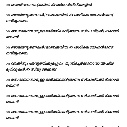
പൊൻവസന്തം (കവിത) ✍ രമ്യ പ്രദീപ് കാപ്പിൽ
on
ബാല്യസ്മരണകൾ (ഓണക്കവിത) ✍ ശശികല മോഹൻദാസ്,
on
നവിമുംബൈ
രസരാജഗന്ധമുള്ള ഓർമനിലാവ് (ഓണം സ്‌പെഷ്യൽ) ✍റോമി
on
ബെന്നി
ബാല്യസ്മരണകൾ (ഓണക്കവിത) ✍ ശശികല മോഹൻദാസ്,
on
നവിമുംബൈ
വാക്കിനും പ്രവൃത്തിക്കുമപ്പുറം: തുന്നിച്ചേർക്കാനാവാത്ത ചില
on
മുറിവുകൾ ✍️ സിജു ജേക്കബ്
രസരാജഗന്ധമുള്ള ഓർമനിലാവ് (ഓണം സ്‌പെഷ്യൽ) ✍റോമി
on
ബെന്നി
രസരാജഗന്ധമുള്ള ഓർമനിലാവ് (ഓണം സ്‌പെഷ്യൽ) ✍റോമി
on
ബെന്നി
രസരാജഗന്ധമുള്ള ഓർമനിലാവ് (ഓണം സ്‌പെഷ്യൽ) ✍റോമി
on
ബെന്നി