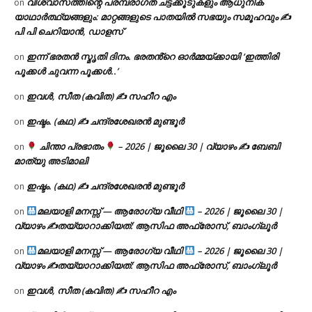
വിശ്വാസത്തിന്റെ പരമ്പരാഗത ചട്ടക്കൂടുകളും ആധുനിക
on
യാഥാർത്ഥ്യങ്ങളും: മാറ്റങ്ങളുടെ പാതയിൽ സഭയും സമൂഹവും ✍
പി പി ചെറിയാൻ, ഡാളസ്
ഇന്ന് ഭരതൻ സ്മൃതി ദിനം. ഭരതൻ്റെ ഓർമ്മയ്ക്കായി ‘ഇത്തിരി
on
പൂക്കൾ ചുവന്ന പൂക്കൾ..’
ഇവൾ, സീത (കവിത) ✍ സഹീറ എം
on
ഇഷ്ടം. (കഥ) ✍ ചന്ദ്രശേഖരൻ മുണ്ടൂർ
on
ചിന്താ പ്രഭാതം
– 2026 | ജൂലൈ 30 | വ്യാഴം ✍
ബേബി
on
മാത്യു അടിമാലി
ഇഷ്ടം. (കഥ) ✍ ചന്ദ്രശേഖരൻ മുണ്ടൂർ
on
മലയാളി മനസ്സ് — ആരോഗ്യ വീഥി
– 2026 | ജൂലൈ 30 |
on
വ്യാഴം ✍
തയ്യാറാക്കിയത്: ആസിഫ അഫ്രോസ്, ബാംഗ്ലൂർ
മലയാളി മനസ്സ് — ആരോഗ്യ വീഥി
– 2026 | ജൂലൈ 30 |
on
വ്യാഴം ✍
തയ്യാറാക്കിയത്: ആസിഫ അഫ്രോസ്, ബാംഗ്ലൂർ
ഇവൾ, സീത (കവിത) ✍ സഹീറ എം
on