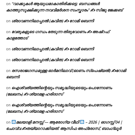
“വാക്കുകൾ ആയുധമാകാതിരിക്കട്ടെ: ബന്ധങ്ങൾ
on
കാത്തുസൂക്ഷിക്കുന്ന നവവിമർശന സംസ്കാരം” ✍️ സിജു ജേക്കബ്
ശ്രാവണനിലാപ്പാൽ (കവിത) ✍ റോമി ബെന്നി
on
വേരുകളുടെ ഗന്ധം തേടുന്ന തിരുവോണം ✍ അഷ്റഫ്
on
കാളത്തോട്
ശ്രാവണനിലാപ്പാൽ (കവിത) ✍ റോമി ബെന്നി
on
ശ്രാവണനിലാപ്പാൽ (കവിത) ✍ റോമി ബെന്നി
on
രസരാജഗന്ധമുള്ള ഓർമനിലാവ് (ഓണം സ്‌പെഷ്യൽ) ✍റോമി
on
ബെന്നി
ഐശ്വര്യത്തിന്റെയും സമൃദ്ധിയുടെയും പൊന്നോണം
on
(ലേഖനം) ✍ ശ്യാമള ഹരിദാസ്
ഐശ്വര്യത്തിന്റെയും സമൃദ്ധിയുടെയും പൊന്നോണം
on
(ലേഖനം) ✍ ശ്യാമള ഹരിദാസ്
മലയാളി മനസ്സ് — ആരോഗ്യ വീഥി
– 2026 | ഓഗസ്റ്റ് 04 |
on
ചൊവ്വ ✍
തയ്യാറാക്കിയത്: ആസിഫ അഫ്രോസ്, ബാംഗ്ലൂർ