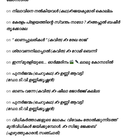
നിലാവിനെ നൽകിയവൾ (കഥ)✍ജയകുമാരി കൊല്ലം
on
കേരളം പ്രളയത്തിന്റെ സ്വന്തം നാടോ ? ✍️അഫ്സൽ ബഷീർ
on
തൃക്കോമല
” ഓണപ്പുലരികൾ ” (കവിത) ✍ രേഖ രാജ്
on
ശ്രാവണനിലാപ്പാൽ (കവിത) ✍ റോമി ബെന്നി
on
ഇന്ന് മുരളിയുടെ… ഓർമ്മദിനം
ലാലു കോനാടിൽ
on
പുനർജന്മം (ചെറുകഥ) ✍ ഉണ്ണി ആവട്ടി
on
(ഡോ.ടി.വി.ഉണ്ണിക്കൃഷ്ണൻ)
ഓണം വന്നേ (കവിത) ✍ ഷീലാ ജോർജ്ജ് കല്ലട
on
പുനർജന്മം (ചെറുകഥ) ✍ ഉണ്ണി ആവട്ടി
on
(ഡോ.ടി.വി.ഉണ്ണിക്കൃഷ്ണൻ)
വിധികർത്താക്കളുടെ ലോകം: വിവേകം തോൽക്കുന്നിടത്ത്
on
മുൻവിധികൾ ജയിക്കുമ്പോൾ. ✍️ സിജു ജേക്കബ്
(എഴുത്തുകാരൻ,സഞ്ചാരി)