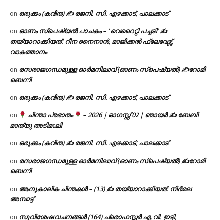
ഒരുക്കം (കവിത) ✍ രജനി. സി. എഴക്കാട്, പാലക്കാട്
on
ഓണം സ്പെഷ്യൽ പാചകം – ‘ വെറൈറ്റി പച്ചടി’ ✍
on
തയ്യാറാക്കിയത്: റീന നൈനാൻ, മാജിക്കൽ ഫ്ലേവേഴ്സ്,
വാകത്താനം
രസരാജഗന്ധമുള്ള ഓർമനിലാവ് (ഓണം സ്‌പെഷ്യൽ) ✍റോമി
on
ബെന്നി
ഒരുക്കം (കവിത) ✍ രജനി. സി. എഴക്കാട്, പാലക്കാട്
on
ചിന്താ പ്രഭാതം
– 2026 | ഓഗസ്റ്റ് 02 | ഞായർ ✍
ബേബി
on
മാത്യു അടിമാലി
ഒരുക്കം (കവിത) ✍ രജനി. സി. എഴക്കാട്, പാലക്കാട്
on
രസരാജഗന്ധമുള്ള ഓർമനിലാവ് (ഓണം സ്‌പെഷ്യൽ) ✍റോമി
on
ബെന്നി
ആനുകാലിക ചിന്തകൾ – (13) ✍ തയ്യാറാക്കിയത്: നിർമല
on
അമ്പാട്ട്
സുവിശേഷ വചനങ്ങൾ (164) പ്രൊഫസ്സർ എ.വി. ഇട്ടി,
on