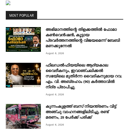
MOST POPULAR
അഭിമാനത്തിന്റെ തിളക്കത്തില്‍ ഫോമാ
കണ്‍വെന്‍ഷന്‍; കൂട്ടായ
പ്രവര്‍ത്തനത്തിന്റെ വിജയമെന്ന് ബേബി
മണക്കുന്നേല്‍
August 6, 2026
ഫിലഡൽഫിയയിലെ ആദ്യകാല
വൈദീകനും, ഇവാഞ്ചലിക്കൽ
സഭയിലെ മുതിർന്ന വൈദികനുമായ റവ.
എം. വി. അബ്രഹാം (90) കർത്താവിൽ
നിദ്ര പ്രാപിച്ചു.
August 6, 2026
കുന്നംകുളത്ത് ബസ് നിയന്ത്രണം വിട്ട്
അഞ്ചു വാഹനങ്ങളിലിടിച്ചു; രണ്ട്
മരണം, 25 പേർക്ക് പരിക്ക്
August 6, 2026