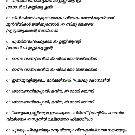
പുനർജന്മം (ചെറുകഥ) ✍ ഉണ്ണി ആവട്ടി
on
(ഡോ.ടി.വി.ഉണ്ണിക്കൃഷ്ണൻ)
വിധികർത്താക്കളുടെ ലോകം: വിവേകം തോൽക്കുന്നിടത്ത്
on
മുൻവിധികൾ ജയിക്കുമ്പോൾ. ✍️ സിജു ജേക്കബ്
(എഴുത്തുകാരൻ,സഞ്ചാരി)
പുനർജന്മം (ചെറുകഥ) ✍ ഉണ്ണി ആവട്ടി
on
(ഡോ.ടി.വി.ഉണ്ണിക്കൃഷ്ണൻ)
ഓണം വന്നേ (കവിത) ✍ ഷീലാ ജോർജ്ജ് കല്ലട
on
ഓണം വന്നേ (കവിത) ✍ ഷീലാ ജോർജ്ജ് കല്ലട
on
ഇന്ന് മുരളിയുടെ… ഓർമ്മദിനം
ലാലു കോനാടിൽ
on
ശ്രാവണനിലാപ്പാൽ (കവിത) ✍ റോമി ബെന്നി
on
ശ്രാവണനിലാപ്പാൽ (കവിത) ✍ റോമി ബെന്നി
on
“അരുതേ ഉണ്ണിയേട്ടാ ഇടയരുതേ.. പ്ലീസ് ” (രാഷ്ട്രീയ ഹാസ്യ
on
വിമർശനം) ✍സുനിൽ വല്ലാത്തറ ഫ്ലോറിഡാ
പുഴയും പ്രകൃതിയും മനുഷ്യനും: വിവേകമില്ലാത്ത നയങ്ങളും
on