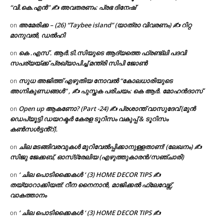
“വി.കെ.എൻ” ✍ അവതരണം: പ്രഭ ദിനേഷ്
അമേരിക്ക – (26) “Taybee island” (യാത്രാ വിവരണം) ✍ റിറ്റ
on
മാനുവൽ, ഡൽഹി
കെ .എസ് . ആർ.ടി.സിയുടെ ആദ്യത്തെ ഫ്രണ്ട്ലി പദവി
on
സപര്യയ്ക്ക് പ്രഖ്യാപിച്ച് മന്ത്രി സിപി ജോൺ
സുധ അജിത്ത് എഴുതിയ നോവൽ “കോലധാരിയുടെ
on
അഗ്നികുണ്ഡങ്ങള്‍” , ✍ പുസ്തക പരിചയം: കെ ആർ. മോഹൻദാസ്
Open up ആകണോ? (Part -24) ✍ പ്രശാന്ത് വാസുദേവ് (മുൻ
on
ഡെപ്യൂട്ടി ഡയറക്ടർ കേരള ടൂറിസം വകുപ്പ് & ടൂറിസം
കൺസൾട്ടൻ്റ്).
ചില മടങ്ങിവരവുകൾ മുറിവേൽപ്പിക്കാനുള്ളതാണ്! (ലേഖനം) ✍️
on
സിജു ജേക്കബ്, ഓസ്‌ട്രേലിയ (എഴുത്തുകാരൻ/സഞ്ചാരി)
‘ ചില പൊടിക്കൈകൾ ‘ (3) HOME DECOR TIPS ✍
on
തയ്യാറാക്കിയത്: റീന നൈനാൻ, മാജിക്കൽ ഫ്ലേവേഴ്സ്,
വാകത്താനം
‘ ചില പൊടിക്കൈകൾ ‘ (3) HOME DECOR TIPS ✍
on