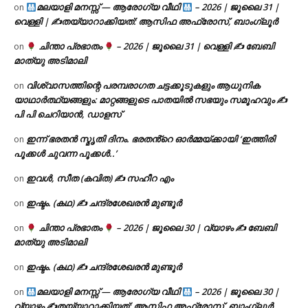
മലയാളി മനസ്സ് — ആരോഗ്യ വീഥി
– 2026 | ജൂലൈ 31 |
on
വെള്ളി | ✍
തയ്യാറാക്കിയത്: ആസിഫ അഫ്രോസ്, ബാംഗ്ലൂർ
ചിന്താ പ്രഭാതം
– 2026 | ജൂലൈ 31 | വെള്ളി ✍
ബേബി
on
മാത്യു അടിമാലി
വിശ്വാസത്തിന്റെ പരമ്പരാഗത ചട്ടക്കൂടുകളും ആധുനിക
on
യാഥാർത്ഥ്യങ്ങളും: മാറ്റങ്ങളുടെ പാതയിൽ സഭയും സമൂഹവും ✍
പി പി ചെറിയാൻ, ഡാളസ്
ഇന്ന് ഭരതൻ സ്മൃതി ദിനം. ഭരതൻ്റെ ഓർമ്മയ്ക്കായി ‘ഇത്തിരി
on
പൂക്കൾ ചുവന്ന പൂക്കൾ..’
ഇവൾ, സീത (കവിത) ✍ സഹീറ എം
on
ഇഷ്ടം. (കഥ) ✍ ചന്ദ്രശേഖരൻ മുണ്ടൂർ
on
ചിന്താ പ്രഭാതം
– 2026 | ജൂലൈ 30 | വ്യാഴം ✍
ബേബി
on
മാത്യു അടിമാലി
ഇഷ്ടം. (കഥ) ✍ ചന്ദ്രശേഖരൻ മുണ്ടൂർ
on
മലയാളി മനസ്സ് — ആരോഗ്യ വീഥി
– 2026 | ജൂലൈ 30 |
on
വ്യാഴം ✍
തയ്യാറാക്കിയത്: ആസിഫ അഫ്രോസ്, ബാംഗ്ലൂർ