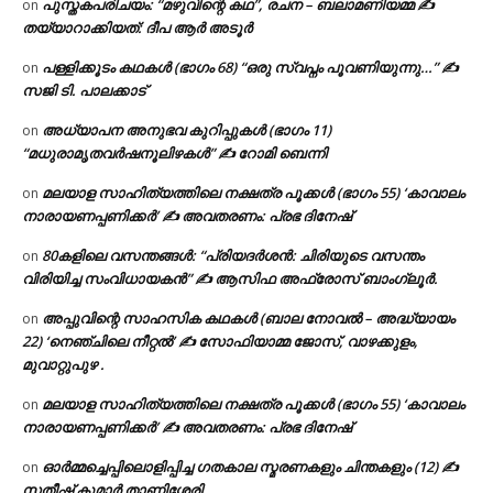
പുസ്തകപരിചയം: “മഴുവിന്റെ കഥ”, രചന – ബലാമണിയമ്മ ✍
on
തയ്യാറാക്കിയത്: ദീപ ആർ അടൂർ
പള്ളിക്കൂടം കഥകൾ (ഭാഗം 68) “ഒരു സ്വപ്നം പൂവണിയുന്നു…” ✍
on
സജി ടി. പാലക്കാട്
അധ്യാപന അനുഭവ കുറിപ്പുകൾ (ഭാഗം 11)
on
“മധുരാമൃതവർഷനൂലിഴകൾ” ✍ റോമി ബെന്നി
മലയാള സാഹിത്യത്തിലെ നക്ഷത്ര പൂക്കൾ (ഭാഗം 55) ‘കാവാലം
on
നാരായണപ്പണിക്കർ’ ✍ അവതരണം: പ്രഭ ദിനേഷ്
80കളിലെ വസന്തങ്ങൾ: “പ്രിയദർശൻ: ചിരിയുടെ വസന്തം
on
വിരിയിച്ച സംവിധായകൻ” ✍ ആസിഫ അഫ്രോസ് ബാംഗ്ലൂർ.
അപ്പുവിന്റെ സാഹസിക കഥകൾ (ബാല നോവൽ – അദ്ധ്യായം
on
22) ‘നെഞ്ചിലെ നീറ്റൽ’ ✍ സോഫിയാമ്മ ജോസ്, വാഴക്കുളം,
മുവാറ്റുപുഴ .
മലയാള സാഹിത്യത്തിലെ നക്ഷത്ര പൂക്കൾ (ഭാഗം 55) ‘കാവാലം
on
നാരായണപ്പണിക്കർ’ ✍ അവതരണം: പ്രഭ ദിനേഷ്
ഓർമ്മച്ചെപ്പിലൊളിപ്പിച്ച ഗതകാല സ്മരണകളും ചിന്തകളും (12) ✍
on
സതീഷ് കുമാർ താണിശ്ശേരി