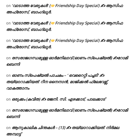
‘വാടാത്ത വേരുകൾ’ (
Friendship Day Special) ✍ ആസിഫ
on
അഫ്രോസ്, ബാംഗ്ലൂർ.
‘വാടാത്ത വേരുകൾ’ (
Friendship Day Special) ✍ ആസിഫ
on
അഫ്രോസ്, ബാംഗ്ലൂർ.
‘വാടാത്ത വേരുകൾ’ (
Friendship Day Special) ✍ ആസിഫ
on
അഫ്രോസ്, ബാംഗ്ലൂർ.
രസരാജഗന്ധമുള്ള ഓർമനിലാവ് (ഓണം സ്‌പെഷ്യൽ) ✍റോമി
on
ബെന്നി
ഓണം സ്പെഷ്യൽ പാചകം – ‘ വെറൈറ്റി പച്ചടി’ ✍
on
തയ്യാറാക്കിയത്: റീന നൈനാൻ, മാജിക്കൽ ഫ്ലേവേഴ്സ്,
വാകത്താനം
ഒരുക്കം (കവിത) ✍ രജനി. സി. എഴക്കാട്, പാലക്കാട്
on
രസരാജഗന്ധമുള്ള ഓർമനിലാവ് (ഓണം സ്‌പെഷ്യൽ) ✍റോമി
on
ബെന്നി
ആനുകാലിക ചിന്തകൾ – (13) ✍ തയ്യാറാക്കിയത്: നിർമല
on
അമ്പാട്ട്