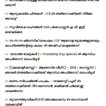
രസരാജഗന്ധമുള്ള ഓർമനിലാവ് (ഓണം സ്‌പെഷ്യൽ) ✍റോമി
on
ബെന്നി
ആനുകാലിക ചിന്തകൾ – (13) ✍ തയ്യാറാക്കിയത്: നിർമല
on
അമ്പാട്ട്
സുവിശേഷ വചനങ്ങൾ (164) പ്രൊഫസ്സർ എ.വി. ഇട്ടി,
on
മാവേലിക്കര
സ സ സ ക്ലാസിക് വാരഫലം: (13) ‘ആഗോള യുദ്ധങ്ങളുടെയും
on
കാപട്യത്തിന്റെയും കാലം’ ✍ അഷ്റഫ് കാളത്തോട്
‘വാടാത്ത വേരുകൾ’ (
Friendship Day Special) ✍ ആസിഫ
on
അഫ്രോസ്, ബാംഗ്ലൂർ.
മലയാളി മനസ്സ് — ആരോഗ്യ വീഥി
– 2026 | ഓഗസ്റ്റ് 02 |
on
ഞായർ ✍
തയ്യാറാക്കിയത്: ആസിഫ അഫ്രോസ്, ബാംഗ്ലൂർ
ഓണം സ്പെഷ്യൽ പാചകം – ‘ വെറൈറ്റി പച്ചടി’ ✍
on
തയ്യാറാക്കിയത്: റീന നൈനാൻ, മാജിക്കൽ ഫ്ലേവേഴ്സ്,
വാകത്താനം
തൂവാനത്തുമ്പികൾ @39 (അവലോകനം) ✍ രാഗനാഥൻ
on
വയക്കാട്ടിൽ