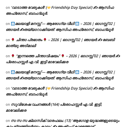
‘വാടാത്ത വേരുകൾ’ (
Friendship Day Special) ✍ ആസിഫ
on
അഫ്രോസ്, ബാംഗ്ലൂർ.
മലയാളി മനസ്സ് — ആരോഗ്യ വീഥി
– 2026 | ഓഗസ്റ്റ് 02 |
on
ഞായർ ✍
തയ്യാറാക്കിയത്: ആസിഫ അഫ്രോസ്, ബാംഗ്ലൂർ
ചിന്താ പ്രഭാതം
– 2026 | ഓഗസ്റ്റ് 02 | ഞായർ ✍
ബേബി
on
മാത്യു അടിമാലി
“ഇന്നത്തെ ചിന്താവിഷയം”
– 2026 | ഓഗസ്റ്റ് 02 | ഞായർ ✍
on
പ്രൊഫസ്സർ എ.വി. ഇട്ടി മാവേലിക്കര
മലയാളി മനസ്സ് — ആരോഗ്യ വീഥി
– 2026 | ഓഗസ്റ്റ് 02 |
on
ഞായർ ✍
തയ്യാറാക്കിയത്: ആസിഫ അഫ്രോസ്, ബാംഗ്ലൂർ
‘വാടാത്ത വേരുകൾ’ (
Friendship Day Special) ✍ ആസിഫ
on
അഫ്രോസ്, ബാംഗ്ലൂർ.
സുവിശേഷ വചനങ്ങൾ (164) പ്രൊഫസ്സർ എ.വി. ഇട്ടി,
on
മാവേലിക്കര
സ സ സ ക്ലാസിക് വാരഫലം: (13) ‘ആഗോള യുദ്ധങ്ങളുടെയും
on
കാപട്യത്തിന്റെയും കാലം’ ✍ അഷ്റഫ് കാളത്തോട്