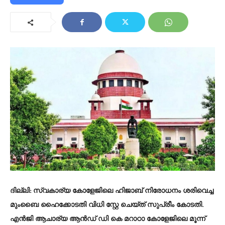
ദില്ലി: സ്വകാര്യ കോളേജിലെ ഹിജാബ് നിരോധനം ശരിവെച്ച
മുംബൈ ഹൈക്കോടതി വിധി സ്റ്റേ ചെയ്ത് സുപ്രീം കോടതി.
എൻജി ആചാര്യ ആന്‍ഡ് ഡി കെ മറാഠാ കോളേജിലെ മൂന്ന്