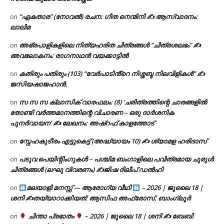
“ഏകതാര” (നോവൽ) രചന: ഗീത നെന്മിനി ✍ ആസ്വാദനം:
on
ലാലിമ
അഭ്രപാളികളിലെ നിത്യഹരിത ചിത്രങ്ങൾ “ചിത്രശലഭം” ✍
on
അവലോകനം: രാഗനാഥൻ വയക്കാട്ടിൽ
കതിരും പതിരും (103) “വേർപാടിൻ്റെ നിശ്ശബ്ദ നിലവിളികൾ” ✍
on
ജസിയഷാജഹാൻ.
സ സ സ ക്ലാസിക് വാരഫലം: (8) ‘ചരിത്രത്തിന്റെ ചാരങ്ങളിൽ
on
തോണ്ടി വർത്തമാനത്തിന്റെ വിചാരണ – ഒരു ദാർശനിക
പുനർവായന’ ✍ ലേഖനം: അഷ്റഫ് കാളത്തോട്
സ്നേഹകുടീരം എട്ടുകെട്ട് (അദ്ധ്യായം 10) ✍ ശ്യാമള ഹരിദാസ്
on
പടുവ പെയിന്റിംഗുകൾ – പശ്ചിമ ബംഗാളിലെ പവിത്രമായ ചുരുൾ
on
ചിത്രങ്ങൾ (ലഘു വിവരണം) ✍ജിഷ ദിലീപ് ഡൽഹി
മലയാളി മനസ്സ് — ആരോഗ്യ വീഥി
– 2026 | ജൂലൈ 18 |
on
ശനി ✍
തയ്യാറാക്കിയത്: ആസിഫ അഫ്രോസ്, ബാംഗ്ലൂർ
ചിന്താ പ്രഭാതം
– 2026 | ജൂലൈ 18 | ശനി ✍
ബേബി
on