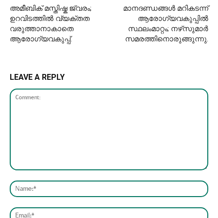
അമീബിക് മസ്തിഷ്ക ജ്വരം;
മാനദണ്ഡങ്ങൾ മറികടന്ന്
ഉറവിടത്തിൽ വ്യക്തത
ആരോഗ്യവകുപ്പിൽ
വരുത്താനാകാതെ
സ്ഥലംമാറ്റം; നഴ്‌സുമാർ
ആരോഗ്യവകുപ്പ്.
സമരത്തിനൊരുങ്ങുന്നു.
LEAVE A REPLY
Comment:
Nam
Emai