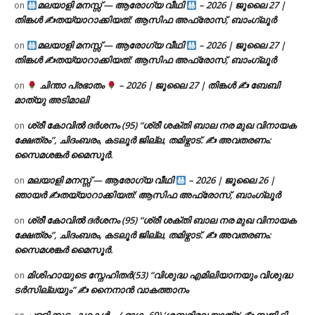
മലയാളി മനസ്സ് — ആരോഗ്യ വീഥി
– 2026 | ജൂലൈ 27 |
on
തിങ്കൾ ✍
തയ്യാറാക്കിയത്: ആസിഫ അഫ്രോസ്, ബാംഗ്ലൂർ
മലയാളി മനസ്സ് — ആരോഗ്യ വീഥി
– 2026 | ജൂലൈ 27 |
on
തിങ്കൾ ✍
തയ്യാറാക്കിയത്: ആസിഫ അഫ്രോസ്, ബാംഗ്ലൂർ
ചിന്താ പ്രഭാതം
– 2026 | ജൂലൈ 27 | തിങ്കൾ ✍
ബേബി
on
മാത്യു അടിമാലി
ശ്രീ കോവിൽ ദർശനം (95) “ശ്രീ ശക്തി ബാല നര മുഖ വിനായക
on
ക്ഷേത്രം”, ചിദംബരം, കടലൂർ ജില്ല, തമിഴ്നാട്. ✍ അവതരണം:
സൈമശങ്കർ മൈസൂർ.
മലയാളി മനസ്സ് — ആരോഗ്യ വീഥി
– 2026 | ജൂലൈ 26 |
on
ഞായർ ✍
തയ്യാറാക്കിയത്: ആസിഫ അഫ്രോസ്, ബാംഗ്ലൂർ
ശ്രീ കോവിൽ ദർശനം (95) “ശ്രീ ശക്തി ബാല നര മുഖ വിനായക
on
ക്ഷേത്രം”, ചിദംബരം, കടലൂർ ജില്ല, തമിഴ്നാട്. ✍ അവതരണം:
സൈമശങ്കർ മൈസൂർ.
മിശിഹായുടെ സ്നേഹിതർ(53) “വിശുദ്ധ എമിലിയാനയും വിശുദ്ധ
on
ടര്‍സില്ലയും” ✍ നൈനാൻ വാകത്താനം