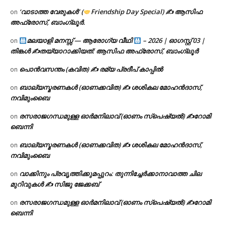
‘വാടാത്ത വേരുകൾ’ (
Friendship Day Special) ✍ ആസിഫ
on
അഫ്രോസ്, ബാംഗ്ലൂർ.
മലയാളി മനസ്സ് — ആരോഗ്യ വീഥി
– 2026 | ഓഗസ്റ്റ് 03 |
on
തിങ്കൾ ✍
തയ്യാറാക്കിയത്: ആസിഫ അഫ്രോസ്, ബാംഗ്ലൂർ
പൊൻവസന്തം (കവിത) ✍ രമ്യ പ്രദീപ് കാപ്പിൽ
on
ബാല്യസ്മരണകൾ (ഓണക്കവിത) ✍ ശശികല മോഹൻദാസ്,
on
നവിമുംബൈ
രസരാജഗന്ധമുള്ള ഓർമനിലാവ് (ഓണം സ്‌പെഷ്യൽ) ✍റോമി
on
ബെന്നി
ബാല്യസ്മരണകൾ (ഓണക്കവിത) ✍ ശശികല മോഹൻദാസ്,
on
നവിമുംബൈ
വാക്കിനും പ്രവൃത്തിക്കുമപ്പുറം: തുന്നിച്ചേർക്കാനാവാത്ത ചില
on
മുറിവുകൾ ✍️ സിജു ജേക്കബ്
രസരാജഗന്ധമുള്ള ഓർമനിലാവ് (ഓണം സ്‌പെഷ്യൽ) ✍റോമി
on
ബെന്നി