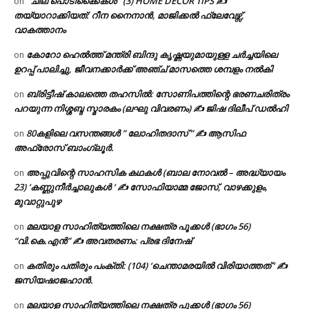
‘ ചില പൊടിക്കൈകൾ ‘ (3) HOME DECOR TIPS ✍
on
തയ്യാറാക്കിയത്: റീന നൈനാൻ, മാജിക്കൽ ഫ്ലേവേഴ്സ്,
വാകത്താനം
കോറോ ഹെൽത്ത് മന്ത്രി ബിന്ദു കൃഷ്ണയുമായുള്ള ചർച്ചയിലെ
on
ഉറപ്പ് പാലിച്ചു, ജീവനക്കാർക്ക് അഞ്ച് മാസത്തെ ശമ്പളം നൽകി
ബ്രിട്ടീഷ് കാലത്തെ തഹസിൽ: സോണിപത്തിന്റെ ഭരണചരിത്രം
on
പറയുന്ന നിശ്ശബ്ദ സ്മാരകം (ലഘു വിവരണം) ✍ ജിഷ ദിലീപ് ഡൽഹി
80കളിലെ വസന്തങ്ങൾ ” ലോഹിതദാസ് ” ✍ ആസിഫ
on
അഫ്രോസ് ബാംഗ്ലൂർ.
അപ്പുവിന്റെ സാഹസിക കഥകൾ (ബാല നോവൽ – അദ്ധ്യായം
on
23) ‘കണ്ണുനീർച്ചാലുകൾ ‘ ✍ സോഫിയാമ്മ ജോസ്, വാഴക്കുളം,
മുവാറ്റുപുഴ
മലയാള സാഹിത്യത്തിലെ നക്ഷത്ര പൂക്കൾ (ഭാഗം 56)
on
“വി.കെ.എൻ” ✍ അവതരണം: പ്രഭ ദിനേഷ്
കതിരും പതിരും പംക്തി: (104) ‘ചെന്താമരയിൽ വിരിയാത്തത് ‘ ✍
on
ജസിയഷാജഹാൻ.
മലയാള സാഹിത്യത്തിലെ നക്ഷത്ര പൂക്കൾ (ഭാഗം 56)
on