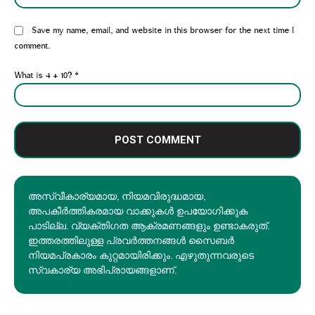
Website:
Save my name, email, and website in this browser for the next time I
comment.
What is 4 + 10?
*
അസ്വീകാര്യമായ, നിയമവിരുദ്ധമായ,
അപകീര്‍ത്തികരമായ വാക്കുകൾ ഉപയോഗിക്കുക
പാടില്ല. വ്യക്തിഗത ആക്രമണങ്ങളും ഉണ്ടാകരുത്.
ഇത്തരത്തിലുള്ള പ്രവർത്തനങ്ങൾ സൈബർ
നിയമപ്രകാരം കുറ്റമായിരിക്കും. എഴുതുന്നവരുടെ
സ്വകാര്യ അഭിപ്രായങ്ങളാണ്.