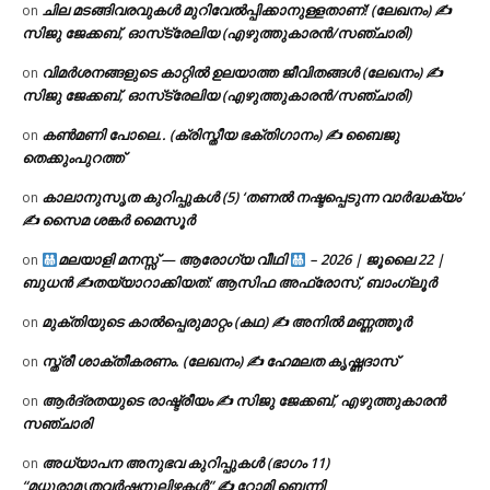
ചില മടങ്ങിവരവുകൾ മുറിവേൽപ്പിക്കാനുള്ളതാണ്! (ലേഖനം) ✍️
on
സിജു ജേക്കബ്, ഓസ്‌ട്രേലിയ (എഴുത്തുകാരൻ/സഞ്ചാരി)
വിമർശനങ്ങളുടെ കാറ്റിൽ ഉലയാത്ത ജീവിതങ്ങൾ (ലേഖനം) ✍️
on
സിജു ജേക്കബ്, ഓസ്‌ട്രേലിയ (എഴുത്തുകാരൻ/സഞ്ചാരി)
കൺമണി പോലെ.. (ക്രിസ്തീയ ഭക്തിഗാനം) ✍ ബൈജു
on
തെക്കുംപുറത്ത്
കാലാനുസൃത കുറിപ്പുകൾ (5) ‘തണൽ നഷ്ടപ്പെടുന്ന വാർദ്ധക്യം’
on
✍ സൈമ ശങ്കർ മൈസൂർ
മലയാളി മനസ്സ് — ആരോഗ്യ വീഥി
– 2026 | ജൂലൈ 22 |
on
ബുധൻ ✍
തയ്യാറാക്കിയത്: ആസിഫ അഫ്രോസ്, ബാംഗ്ലൂർ
മുക്തിയുടെ കാൽപ്പെരുമാറ്റം (കഥ) ✍ അനിൽ മണ്ണത്തൂർ
on
സ്ത്രീ ശാക്തീകരണം. (ലേഖനം) ✍ ഹേമലത കൃഷ്ണദാസ്
on
ആർദ്രതയുടെ രാഷ്ട്രീയം ✍️ സിജു ജേക്കബ്, എഴുത്തുകാരൻ
on
സഞ്ചാരി
അധ്യാപന അനുഭവ കുറിപ്പുകൾ (ഭാഗം 11)
on
“മധുരാമൃതവർഷനൂലിഴകൾ” ✍ റോമി ബെന്നി