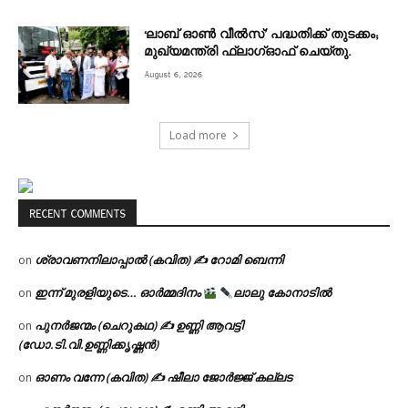
‘ലാബ് ഓൺ വീൽസ്’ പദ്ധതിക്ക് തുടക്കം;
മുഖ്യമന്ത്രി ഫ്ലാഗ്ഓഫ് ചെയ്തു.
August 6, 2026
Load more
RECENT COMMENTS
ശ്രാവണനിലാപ്പാൽ (കവിത) ✍ റോമി ബെന്നി
on
ഇന്ന് മുരളിയുടെ… ഓർമ്മദിനം
ലാലു കോനാടിൽ
on
പുനർജന്മം (ചെറുകഥ) ✍ ഉണ്ണി ആവട്ടി
on
(ഡോ.ടി.വി.ഉണ്ണിക്കൃഷ്ണൻ)
ഓണം വന്നേ (കവിത) ✍ ഷീലാ ജോർജ്ജ് കല്ലട
on