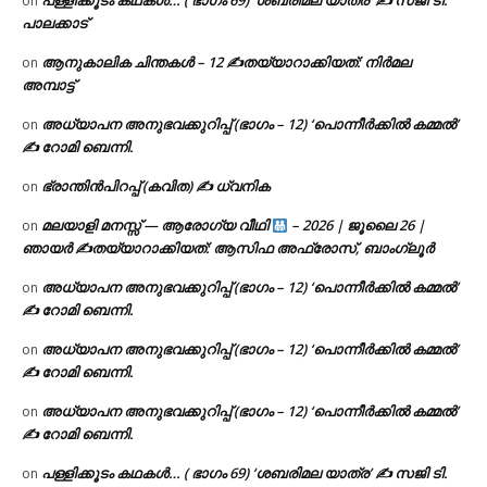
പള്ളിക്കൂടം കഥകൾ… ( ഭാഗം 69) ‘ശബരിമല യാത്ര’ ✍ സജി ടി.
on
പാലക്കാട്
ആനുകാലിക ചിന്തകൾ – 12 ✍തയ്യാറാക്കിയത്: നിർമല
on
അമ്പാട്ട്
അധ്യാപന അനുഭവക്കുറിപ്പ് (ഭാഗം – 12) ‘പൊന്നീർക്കിൽ കമ്മൽ’
on
✍ റോമി ബെന്നി.
ഭ്രാന്തിൻപിറപ്പ് (കവിത) ✍ ധ്വനിക
on
മലയാളി മനസ്സ് — ആരോഗ്യ വീഥി
– 2026 | ജൂലൈ 26 |
on
ഞായർ ✍
തയ്യാറാക്കിയത്: ആസിഫ അഫ്രോസ്, ബാംഗ്ലൂർ
അധ്യാപന അനുഭവക്കുറിപ്പ് (ഭാഗം – 12) ‘പൊന്നീർക്കിൽ കമ്മൽ’
on
✍ റോമി ബെന്നി.
അധ്യാപന അനുഭവക്കുറിപ്പ് (ഭാഗം – 12) ‘പൊന്നീർക്കിൽ കമ്മൽ’
on
✍ റോമി ബെന്നി.
അധ്യാപന അനുഭവക്കുറിപ്പ് (ഭാഗം – 12) ‘പൊന്നീർക്കിൽ കമ്മൽ’
on
✍ റോമി ബെന്നി.
പള്ളിക്കൂടം കഥകൾ… ( ഭാഗം 69) ‘ശബരിമല യാത്ര’ ✍ സജി ടി.
on