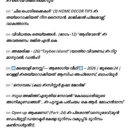
✍ സൈമ ശങ്കർ മൈസൂർ
‘ ചില പൊടിക്കൈകൾ ‘ (3) HOME DECOR TIPS ✍
on
തയ്യാറാക്കിയത്: റീന നൈനാൻ, മാജിക്കൽ ഫ്ലേവേഴ്സ്,
വാകത്താനം
വിവിധതരം തെയ്യങ്ങൾ.. (ഭാഗം -12) “ആടിവേടൻ” ✍
on
അവതരണം: രജിത എൻ.കെ
അമേരിക്ക – (26) “Taybee island” (യാത്രാ വിവരണം) ✍ റിറ്റ
on
മാനുവൽ, ഡൽഹി
മലയാളി മനസ്സ് — ആരോഗ്യ വീഥി
– 2026 | ജൂലൈ 24 |
on
വെള്ളി ✍
തയ്യാറാക്കിയത്: ആസിഫ അഫ്രോസ്, ബാംഗ്ലൂർ
‘ നൊമ്പരം’ (കഥ) ✍സിസ്റ്റർ ഉഷാ ജോർജ്
on
സുധ അജിത്ത് എഴുതിയ നോവൽ “കോലധാരിയുടെ
on
അഗ്നികുണ്ഡങ്ങള്‍” , ✍ പുസ്തക പരിചയം: കെ ആർ. മോഹൻദാസ്
Open up ആകണോ? (Part -24) ✍ പ്രശാന്ത് വാസുദേവ് (മുൻ
on
ഡെപ്യൂട്ടി ഡയറക്ടർ കേരള ടൂറിസം വകുപ്പ് & ടൂറിസം
കൺസൾട്ടൻ്റ്).