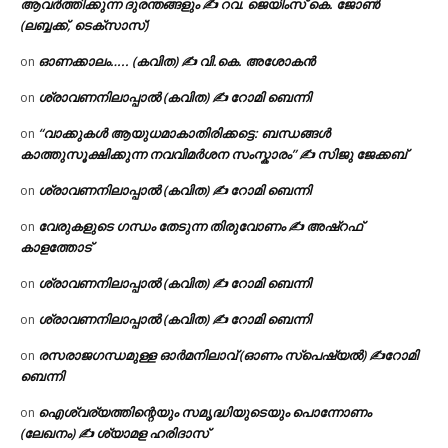
ആവർത്തിക്കുന്ന ദുരന്തങ്ങളും ✍ റവ. ജെയിംസ് കെ. ജോൺ
(ലബ്ബക്ക്, ടെക്സാസ്)
ഓണക്കാലം….. (കവിത) ✍ വി.കെ. അശോകൻ
on
ശ്രാവണനിലാപ്പാൽ (കവിത) ✍ റോമി ബെന്നി
on
“വാക്കുകൾ ആയുധമാകാതിരിക്കട്ടെ: ബന്ധങ്ങൾ
on
കാത്തുസൂക്ഷിക്കുന്ന നവവിമർശന സംസ്കാരം” ✍️ സിജു ജേക്കബ്
ശ്രാവണനിലാപ്പാൽ (കവിത) ✍ റോമി ബെന്നി
on
വേരുകളുടെ ഗന്ധം തേടുന്ന തിരുവോണം ✍ അഷ്റഫ്
on
കാളത്തോട്
ശ്രാവണനിലാപ്പാൽ (കവിത) ✍ റോമി ബെന്നി
on
ശ്രാവണനിലാപ്പാൽ (കവിത) ✍ റോമി ബെന്നി
on
രസരാജഗന്ധമുള്ള ഓർമനിലാവ് (ഓണം സ്‌പെഷ്യൽ) ✍റോമി
on
ബെന്നി
ഐശ്വര്യത്തിന്റെയും സമൃദ്ധിയുടെയും പൊന്നോണം
on
(ലേഖനം) ✍ ശ്യാമള ഹരിദാസ്