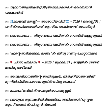
തൂവാനത്തുമ്പികൾ @39 (അവലോകനം) ✍ രാഗനാഥൻ
on
വയക്കാട്ടിൽ
മലയാളി മനസ്സ് — ആരോഗ്യ വീഥി
– 2026 | ഓഗസ്റ്റ് 01 |
on
ശനി ✍
തയ്യാറാക്കിയത്: ആസിഫ അഫ്രോസ്, ബാംഗ്ലൂർ
പൊന്നോണം … തിരുവോണം (കവിത) ✍ റോബിൻ പള്ളുരുത്തി
on
പൊന്നോണം … തിരുവോണം (കവിത) ✍ റോബിൻ പള്ളുരുത്തി
on
‘ എന്റെ ഓർമ്മയിലെ ഓണം ‘ ✍ ബിന്ദു വേണു ചോറ്റാനിക്കര
on
ചിന്താ പ്രഭാതം
– 2026 | ജൂലൈ 31 | വെള്ളി ✍
ബേബി
on
മാത്യു അടിമാലി
ആത്മാഭിമാനത്തിന്റെ അതിരുകൾ.. തിരിച്ചറിയാത്തവർക്ക്
on
മുന്നിൽ ജീവിതം പാഴാക്കരുത് ✍️ സിജു ജേക്കബ്
മാലാഖ (കവിത) ✍ രാഹുൽ രാധാകൃഷ്ണൻ
on
ഉമ്മയുടെ നുണകൾ ജീവിതത്തിലെ സത്യങ്ങൾ (പുസ്തക
on
ആസ്വാദനം) ✍ പി എൻ വിജയൻ