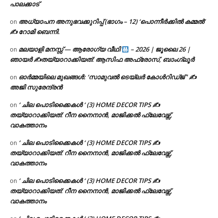
പാലക്കാട്
അധ്യാപന അനുഭവക്കുറിപ്പ് (ഭാഗം – 12) ‘പൊന്നീർക്കിൽ കമ്മൽ’
on
✍ റോമി ബെന്നി.
മലയാളി മനസ്സ് — ആരോഗ്യ വീഥി
– 2026 | ജൂലൈ 26 |
on
ഞായർ ✍
തയ്യാറാക്കിയത്: ആസിഫ അഫ്രോസ്, ബാംഗ്ലൂർ
ഓർമ്മയിലെ മുഖങ്ങൾ: ‘സാമുവൽ ടെയ്ലർ കോൾറിഡ്ജ് ‘ ✍
on
അജി സുരേന്ദ്രൻ
‘ ചില പൊടിക്കൈകൾ ‘ (3) HOME DECOR TIPS ✍
on
തയ്യാറാക്കിയത്: റീന നൈനാൻ, മാജിക്കൽ ഫ്ലേവേഴ്സ്,
വാകത്താനം
‘ ചില പൊടിക്കൈകൾ ‘ (3) HOME DECOR TIPS ✍
on
തയ്യാറാക്കിയത്: റീന നൈനാൻ, മാജിക്കൽ ഫ്ലേവേഴ്സ്,
വാകത്താനം
‘ ചില പൊടിക്കൈകൾ ‘ (3) HOME DECOR TIPS ✍
on
തയ്യാറാക്കിയത്: റീന നൈനാൻ, മാജിക്കൽ ഫ്ലേവേഴ്സ്,
വാകത്താനം