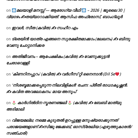
മലയാളി മനസ്സ് — ആരോഗ്യ വീഥി
– 2026 | ജൂലൈ 30 |
on
വ്യാഴം ✍
തയ്യാറാക്കിയത്: ആസിഫ അഫ്രോസ്, ബാംഗ്ലൂർ
ഇവൾ, സീത (കവിത) ✍ സഹീറ എം
on
ട്രെയിൻ യാത്ര എങ്ങനെ സുരക്ഷിതമാക്കാം (ലേഖനം) ✍ ബിന്ദു
on
വേണു ചോറ്റാനിക്കര
അതിജീവനം – ആപേക്ഷികം (കവിത) ✍ വേണുക്കുട്ടൻ
on
ചേരാവെള്ളി
‘കിണറിനപ്പുറം’ (കവിത) ✍ വർഗീസ് റ്റി നൈനാൻ (Dil Se
)
on
‘നിശബ്ദമാക്കപ്പെടുന്ന നിലവിളികൾ’ രചന: പ്രീതി രാധാകൃഷ്ണൻ.
on
✍ കവിത അവലോകനം: മായ അനൂപ്
കാർഗിൽദിന സ്മരണഞ്ജലി
(കവിത) ✍ ബേബി മാത്യു
on
അടിമാലി
വിജയമല്ല; നമ്മെ കൂടുതൽ ഉറപ്പുള്ള മനുഷ്യരാക്കുന്നത്
on
പരാജയങ്ങളാണ് ✍️സിജു ജേക്കബ്, ഓസ്‌ട്രേലിയ (എഴുത്തുകാരൻ/
സഞ്ചാരി)