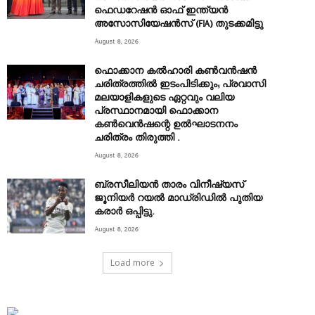
ഫെഡറേഷൻ ഓഫ് ഇന്ത്യൻ
അസോസിയേഷൻസ് (FIA) തുടക്കമിട്ടു
August 8, 2026
ഫൊക്കാന കൽഹാരി കൺവൻഷൻ
ചരിത്രത്തിൽ ഇടംപിടിക്കും; പ്രവാസി
മലയാളികളുടെ ഏറ്റവും വലിയ
പ്രസ്ഥാനമായി ഫൊക്കാന
കൺവെൻഷന്റെ ഉൽഘാടനനം
ചരിത്രം തിരുത്തി .
August 8, 2026
ബ്രസീലിയൻ താരം വിനീഷ്യസ്
ജൂനിയർ റയല്‍ മാഡ്രിഡില്‍ പുതിയ
കരാർ ഒപ്പിട്ടു.
August 8, 2026
Load more