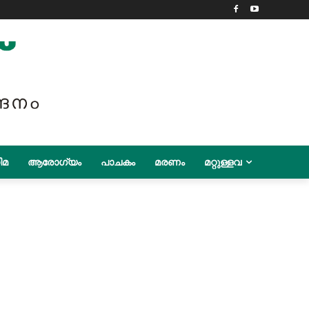
ിമ
ആരോഗ്യം
പാചകം
മരണം
മറ്റുള്ളവ