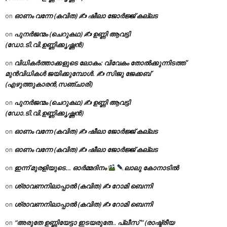
ഓണം വന്നേ (കവിത) ✍ ഷീലാ ജോർജ്ജ് കല്ലട
on
പുനർജന്മം (ചെറുകഥ) ✍ ഉണ്ണി ആവട്ടി
on
(ഡോ.ടി.വി.ഉണ്ണിക്കൃഷ്ണൻ)
വിധികർത്താക്കളുടെ ലോകം: വിവേകം തോൽക്കുന്നിടത്ത്
on
മുൻവിധികൾ ജയിക്കുമ്പോൾ. ✍️ സിജു ജേക്കബ്
(എഴുത്തുകാരൻ,സഞ്ചാരി)
പുനർജന്മം (ചെറുകഥ) ✍ ഉണ്ണി ആവട്ടി
on
(ഡോ.ടി.വി.ഉണ്ണിക്കൃഷ്ണൻ)
ഓണം വന്നേ (കവിത) ✍ ഷീലാ ജോർജ്ജ് കല്ലട
on
ഓണം വന്നേ (കവിത) ✍ ഷീലാ ജോർജ്ജ് കല്ലട
on
ഇന്ന് മുരളിയുടെ… ഓർമ്മദിനം
ലാലു കോനാടിൽ
on
ശ്രാവണനിലാപ്പാൽ (കവിത) ✍ റോമി ബെന്നി
on
ശ്രാവണനിലാപ്പാൽ (കവിത) ✍ റോമി ബെന്നി
on
“അരുതേ ഉണ്ണിയേട്ടാ ഇടയരുതേ.. പ്ലീസ് ” (രാഷ്ട്രീയ
on