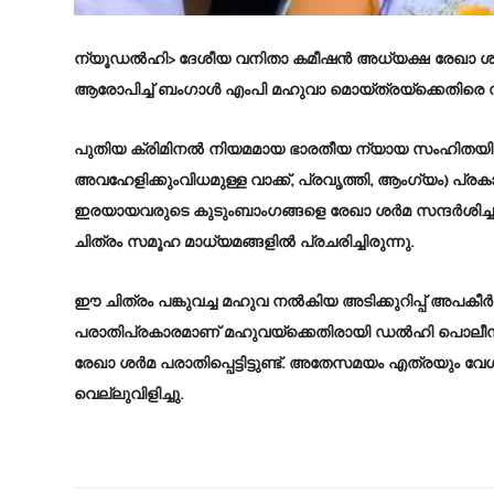
ന്യൂഡൽഹി> ദേശീയ വനിതാ കമീഷൻ അധ്യക്ഷ രേഖാ ശർമയ
ആരോപിച്ച്‌ ബംഗാൾ എംപി മഹുവാ മൊയ്‌ത്രയ്‌ക്കെതിര
പുതിയ ക്രിമിനൽ നിയമമായ ഭാരതീയ ന്യായ സംഹിതയിലെ 79
അവഹേളിക്കുംവിധമുള്ള വാക്ക്‌, പ്രവൃത്തി, ആംഗ്യം) പ്രകാരമ
ഇരയായവരുടെ കുടുംബാംഗങ്ങളെ രേഖാ ശർമ സന്ദർശിച്ച ഘട
ചിത്രം സമൂഹ മാധ്യമങ്ങളിൽ പ്രചരിച്ചിരുന്നു.
ഈ ചിത്രം പങ്കുവച്ച മഹുവ നൽകിയ അടിക്കുറിപ്പ്‌ അപകീർത
പരാതിപ്രകാരമാണ്‌ മഹുവയ്‌ക്കെതിരായി ഡൽഹി പൊലീസ്
രേഖാ ശർമ പരാതിപ്പെട്ടിട്ടുണ്ട്‌. അതേസമയം എത്രയ
വെല്ലുവിളിച്ചു.