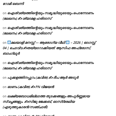
റോമി ബെന്നി
ഐശ്വര്യത്തിന്റെയും സമൃദ്ധിയുടെയും പൊന്നോണം
on
(ലേഖനം) ✍ ശ്യാമള ഹരിദാസ്
ഐശ്വര്യത്തിന്റെയും സമൃദ്ധിയുടെയും പൊന്നോണം
on
(ലേഖനം) ✍ ശ്യാമള ഹരിദാസ്
മലയാളി മനസ്സ് — ആരോഗ്യ വീഥി
– 2026 | ഓഗസ്റ്റ്
on
04 | ചൊവ്വ ✍
തയ്യാറാക്കിയത്: ആസിഫ അഫ്രോസ്,
ബാംഗ്ലൂർ
ഐശ്വര്യത്തിന്റെയും സമൃദ്ധിയുടെയും പൊന്നോണം
on
(ലേഖനം) ✍ ശ്യാമള ഹരിദാസ്
പൂക്കളത്തിനപ്പുറം (കവിത) ✍ ദീപ ആർ അടൂർ
on
ഓണം (കവിത) ✍ PN വിജയൻ
on
ലക്ഷ്യബോധമില്ലാത്ത തുടക്കങ്ങളും അപൂർണ്ണമായ
on
സ്വപ്നങ്ങളും. ✍️സിജു ജേക്കബ്, ഓസ്‌ട്രേലിയ
(എഴുത്തുകാരൻ/സഞ്ചാരി)