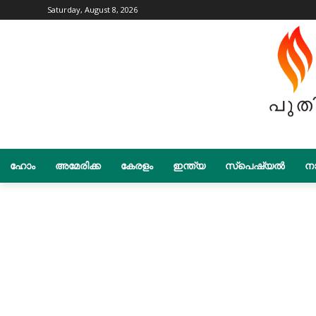
Saturday, August 8, 2026
ഹോം
അമേരിക്ക
കേരളം
ഇന്ത്യ
സ്പെഷ്യൽ
നാ