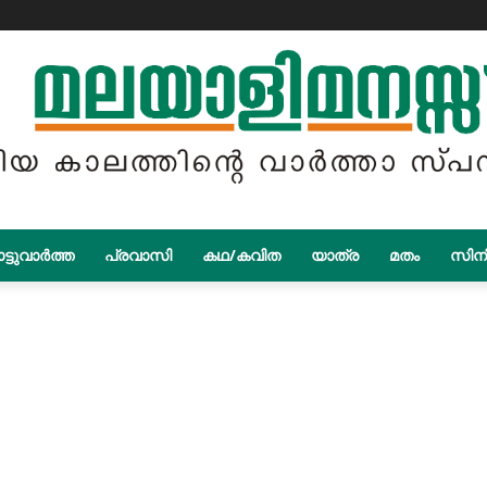
ട്ടുവാർത്ത
പ്രവാസി
കഥ/കവിത
യാത്ര
മതം
സിന