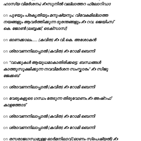
ഹാസ്യ വിമർശനം) ✍സുനിൽ വല്ലാത്തറ ഫ്ലോറിഡാ
പുഴയും പ്രകൃതിയും മനുഷ്യനും: വിവേകമില്ലാത്ത
on
നയങ്ങളും ആവർത്തിക്കുന്ന ദുരന്തങ്ങളും ✍ റവ. ജെയിംസ്
കെ. ജോൺ (ലബ്ബക്ക്, ടെക്സാസ്)
ഓണക്കാലം….. (കവിത) ✍ വി.കെ. അശോകൻ
on
ശ്രാവണനിലാപ്പാൽ (കവിത) ✍ റോമി ബെന്നി
on
“വാക്കുകൾ ആയുധമാകാതിരിക്കട്ടെ: ബന്ധങ്ങൾ
on
കാത്തുസൂക്ഷിക്കുന്ന നവവിമർശന സംസ്കാരം” ✍️ സിജു
ജേക്കബ്
ശ്രാവണനിലാപ്പാൽ (കവിത) ✍ റോമി ബെന്നി
on
വേരുകളുടെ ഗന്ധം തേടുന്ന തിരുവോണം ✍ അഷ്റഫ്
on
കാളത്തോട്
ശ്രാവണനിലാപ്പാൽ (കവിത) ✍ റോമി ബെന്നി
on
ശ്രാവണനിലാപ്പാൽ (കവിത) ✍ റോമി ബെന്നി
on
രസരാജഗന്ധമുള്ള ഓർമനിലാവ് (ഓണം സ്‌പെഷ്യൽ) ✍
on