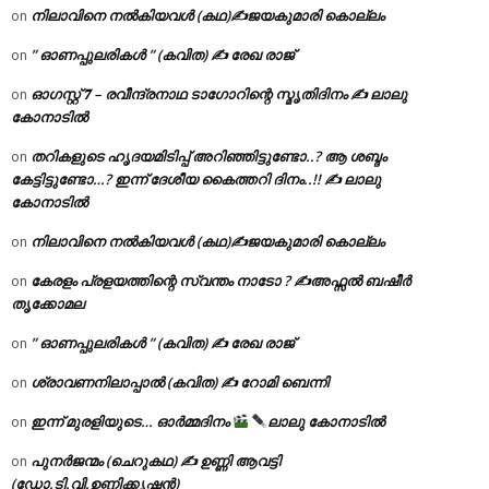
നിലാവിനെ നൽകിയവൾ (കഥ)✍ജയകുമാരി കൊല്ലം
on
” ഓണപ്പുലരികൾ ” (കവിത) ✍ രേഖ രാജ്
on
ഓഗസ്റ്റ് 𝟕 – രവീന്ദ്രനാഥ ടാഗോറിന്റെ സ്മൃതിദിനം ✍ ലാലു
on
കോനാടിൽ
തറികളുടെ ഹൃദയമിടിപ്പ് അറിഞ്ഞിട്ടുണ്ടോ..? ആ ശബ്ദം
on
കേട്ടിട്ടുണ്ടോ…? ഇന്ന് ദേശീയ കൈത്തറി ദിനം..!! ✍ ലാലു
കോനാടിൽ
നിലാവിനെ നൽകിയവൾ (കഥ)✍ജയകുമാരി കൊല്ലം
on
കേരളം പ്രളയത്തിന്റെ സ്വന്തം നാടോ ? ✍️അഫ്സൽ ബഷീർ
on
തൃക്കോമല
” ഓണപ്പുലരികൾ ” (കവിത) ✍ രേഖ രാജ്
on
ശ്രാവണനിലാപ്പാൽ (കവിത) ✍ റോമി ബെന്നി
on
ഇന്ന് മുരളിയുടെ… ഓർമ്മദിനം
ലാലു കോനാടിൽ
on
പുനർജന്മം (ചെറുകഥ) ✍ ഉണ്ണി ആവട്ടി
on
(ഡോ.ടി.വി.ഉണ്ണിക്കൃഷ്ണൻ)