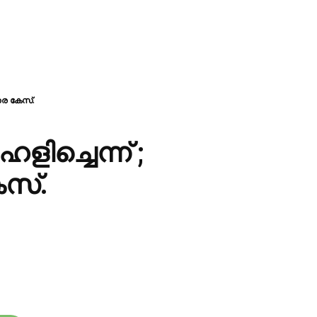
െ കേസ്‌.
്ചെന്ന്‌ ;
സ്‌.