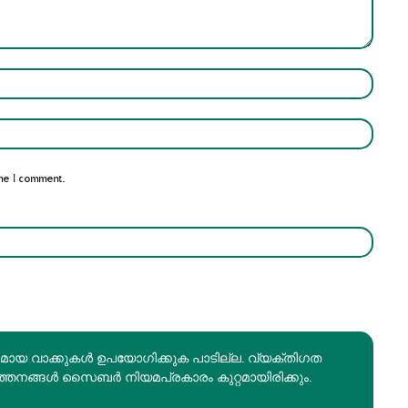
Name:*
Email:*
me I comment.
രമായ വാക്കുകൾ ഉപയോഗിക്കുക പാടില്ല. വ്യക്തിഗത
ത്തനങ്ങൾ സൈബർ നിയമപ്രകാരം കുറ്റമായിരിക്കും.