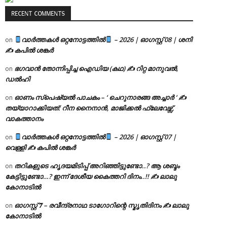
RECENT COMMENTS
വാർത്തകൾ ഒറ്റനോട്ടത്തിൽ
– 2026 | ഓഗസ്റ്റ് 08 | ശനി
on
✍
കപിൽ ശങ്കർ
ഭഗവാൻ തോന്നിപ്പിച്ച ഐഡിയ (കഥ) ✍ റിറ്റ മാനുവൽ,
on
ഡൽഹി
ഓണം സ്പെഷ്യൽ പാചകം – ‘ ചെറുനാരങ്ങ അച്ചാർ ‘ ✍
on
തയ്യാറാക്കിയത്: റീന നൈനാൻ, മാജിക്കൽ ഫ്ലേവേഴ്സ്,
വാകത്താനം
വാർത്തകൾ ഒറ്റനോട്ടത്തിൽ
– 2026 | ഓഗസ്റ്റ് 07 |
on
വെള്ളി ✍
കപിൽ ശങ്കർ
തറികളുടെ ഹൃദയമിടിപ്പ് അറിഞ്ഞിട്ടുണ്ടോ..? ആ ശബ്ദം
on
കേട്ടിട്ടുണ്ടോ…? ഇന്ന് ദേശീയ കൈത്തറി ദിനം..!! ✍ ലാലു
കോനാടിൽ
ഓഗസ്റ്റ് 𝟕 – രവീന്ദ്രനാഥ ടാഗോറിന്റെ സ്മൃതിദിനം ✍ ലാലു
on
കോനാടിൽ