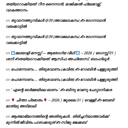
തയ്യാറാക്കിയത്: റീന നൈനാൻ, മാജിക്കൽ ഫ്ലേവേഴ്സ്,
വാകത്താനം
തൂവാനത്തുമ്പികൾ @39 (അവലോകനം) ✍ രാഗനാഥൻ
on
വയക്കാട്ടിൽ
തൂവാനത്തുമ്പികൾ @39 (അവലോകനം) ✍ രാഗനാഥൻ
on
വയക്കാട്ടിൽ
മലയാളി മനസ്സ് — ആരോഗ്യ വീഥി
– 2026 | ഓഗസ്റ്റ് 01 |
on
ശനി ✍
തയ്യാറാക്കിയത്: ആസിഫ അഫ്രോസ്, ബാംഗ്ലൂർ
പൊന്നോണം … തിരുവോണം (കവിത) ✍ റോബിൻ പള്ളുരുത്തി
on
പൊന്നോണം … തിരുവോണം (കവിത) ✍ റോബിൻ പള്ളുരുത്തി
on
‘ എന്റെ ഓർമ്മയിലെ ഓണം ‘ ✍ ബിന്ദു വേണു ചോറ്റാനിക്കര
on
ചിന്താ പ്രഭാതം
– 2026 | ജൂലൈ 31 | വെള്ളി ✍
ബേബി
on
മാത്യു അടിമാലി
ആത്മാഭിമാനത്തിന്റെ അതിരുകൾ.. തിരിച്ചറിയാത്തവർക്ക്
on
മുന്നിൽ ജീവിതം പാഴാക്കരുത് ✍️ സിജു ജേക്കബ്