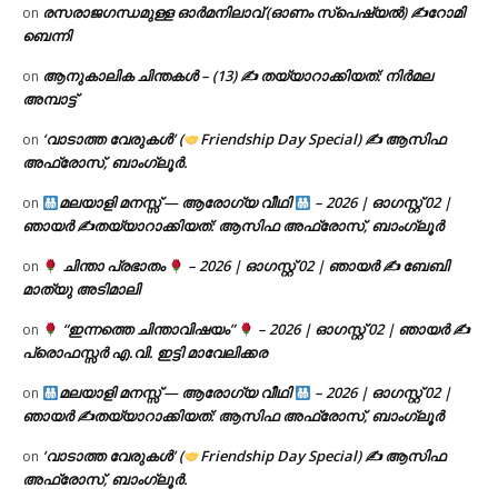
രസരാജഗന്ധമുള്ള ഓർമനിലാവ് (ഓണം സ്‌പെഷ്യൽ) ✍റോമി
on
ബെന്നി
ആനുകാലിക ചിന്തകൾ – (13) ✍ തയ്യാറാക്കിയത്: നിർമല
on
അമ്പാട്ട്
‘വാടാത്ത വേരുകൾ’ (
Friendship Day Special) ✍ ആസിഫ
on
അഫ്രോസ്, ബാംഗ്ലൂർ.
മലയാളി മനസ്സ് — ആരോഗ്യ വീഥി
– 2026 | ഓഗസ്റ്റ് 02 |
on
ഞായർ ✍
തയ്യാറാക്കിയത്: ആസിഫ അഫ്രോസ്, ബാംഗ്ലൂർ
ചിന്താ പ്രഭാതം
– 2026 | ഓഗസ്റ്റ് 02 | ഞായർ ✍
ബേബി
on
മാത്യു അടിമാലി
“ഇന്നത്തെ ചിന്താവിഷയം”
– 2026 | ഓഗസ്റ്റ് 02 | ഞായർ ✍
on
പ്രൊഫസ്സർ എ.വി. ഇട്ടി മാവേലിക്കര
മലയാളി മനസ്സ് — ആരോഗ്യ വീഥി
– 2026 | ഓഗസ്റ്റ് 02 |
on
ഞായർ ✍
തയ്യാറാക്കിയത്: ആസിഫ അഫ്രോസ്, ബാംഗ്ലൂർ
‘വാടാത്ത വേരുകൾ’ (
Friendship Day Special) ✍ ആസിഫ
on
അഫ്രോസ്, ബാംഗ്ലൂർ.