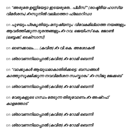
“അരുതേ ഉണ്ണിയേട്ടാ ഇടയരുതേ.. പ്ലീസ് ” (രാഷ്ട്രീയ ഹാസ്യ
on
വിമർശനം) ✍സുനിൽ വല്ലാത്തറ ഫ്ലോറിഡാ
പുഴയും പ്രകൃതിയും മനുഷ്യനും: വിവേകമില്ലാത്ത നയങ്ങളും
on
ആവർത്തിക്കുന്ന ദുരന്തങ്ങളും ✍ റവ. ജെയിംസ് കെ. ജോൺ
(ലബ്ബക്ക്, ടെക്സാസ്)
ഓണക്കാലം….. (കവിത) ✍ വി.കെ. അശോകൻ
on
ശ്രാവണനിലാപ്പാൽ (കവിത) ✍ റോമി ബെന്നി
on
“വാക്കുകൾ ആയുധമാകാതിരിക്കട്ടെ: ബന്ധങ്ങൾ
on
കാത്തുസൂക്ഷിക്കുന്ന നവവിമർശന സംസ്കാരം” ✍️ സിജു ജേക്കബ്
ശ്രാവണനിലാപ്പാൽ (കവിത) ✍ റോമി ബെന്നി
on
വേരുകളുടെ ഗന്ധം തേടുന്ന തിരുവോണം ✍ അഷ്റഫ്
on
കാളത്തോട്
ശ്രാവണനിലാപ്പാൽ (കവിത) ✍ റോമി ബെന്നി
on
ശ്രാവണനിലാപ്പാൽ (കവിത) ✍ റോമി ബെന്നി
on