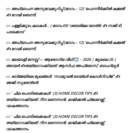
അധ്യാപന അനുഭവക്കുറിപ്പ് (ഭാഗം – 12) ‘പൊന്നീർക്കിൽ കമ്മൽ’
on
✍ റോമി ബെന്നി.
പള്ളിക്കൂടം കഥകൾ… ( ഭാഗം 69) ‘ശബരിമല യാത്ര’ ✍ സജി ടി.
on
പാലക്കാട്
അധ്യാപന അനുഭവക്കുറിപ്പ് (ഭാഗം – 12) ‘പൊന്നീർക്കിൽ കമ്മൽ’
on
✍ റോമി ബെന്നി.
മലയാളി മനസ്സ് — ആരോഗ്യ വീഥി
– 2026 | ജൂലൈ 26 |
on
ഞായർ ✍
തയ്യാറാക്കിയത്: ആസിഫ അഫ്രോസ്, ബാംഗ്ലൂർ
ഓർമ്മയിലെ മുഖങ്ങൾ: ‘സാമുവൽ ടെയ്ലർ കോൾറിഡ്ജ് ‘ ✍
on
അജി സുരേന്ദ്രൻ
‘ ചില പൊടിക്കൈകൾ ‘ (3) HOME DECOR TIPS ✍
on
തയ്യാറാക്കിയത്: റീന നൈനാൻ, മാജിക്കൽ ഫ്ലേവേഴ്സ്,
വാകത്താനം
‘ ചില പൊടിക്കൈകൾ ‘ (3) HOME DECOR TIPS ✍
on
തയ്യാറാക്കിയത്: റീന നൈനാൻ, മാജിക്കൽ ഫ്ലേവേഴ്സ്,
വാകത്താനം