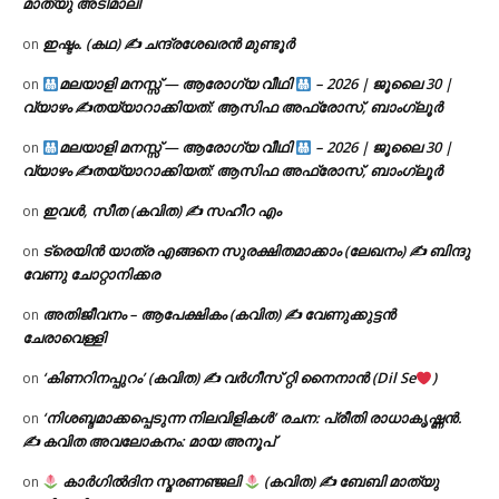
മാത്യു അടിമാലി
ഇഷ്ടം. (കഥ) ✍ ചന്ദ്രശേഖരൻ മുണ്ടൂർ
on
മലയാളി മനസ്സ് — ആരോഗ്യ വീഥി
– 2026 | ജൂലൈ 30 |
on
വ്യാഴം ✍
തയ്യാറാക്കിയത്: ആസിഫ അഫ്രോസ്, ബാംഗ്ലൂർ
മലയാളി മനസ്സ് — ആരോഗ്യ വീഥി
– 2026 | ജൂലൈ 30 |
on
വ്യാഴം ✍
തയ്യാറാക്കിയത്: ആസിഫ അഫ്രോസ്, ബാംഗ്ലൂർ
ഇവൾ, സീത (കവിത) ✍ സഹീറ എം
on
ട്രെയിൻ യാത്ര എങ്ങനെ സുരക്ഷിതമാക്കാം (ലേഖനം) ✍ ബിന്ദു
on
വേണു ചോറ്റാനിക്കര
അതിജീവനം – ആപേക്ഷികം (കവിത) ✍ വേണുക്കുട്ടൻ
on
ചേരാവെള്ളി
‘കിണറിനപ്പുറം’ (കവിത) ✍ വർഗീസ് റ്റി നൈനാൻ (Dil Se
)
on
‘നിശബ്ദമാക്കപ്പെടുന്ന നിലവിളികൾ’ രചന: പ്രീതി രാധാകൃഷ്ണൻ.
on
✍ കവിത അവലോകനം: മായ അനൂപ്
കാർഗിൽദിന സ്മരണഞ്ജലി
(കവിത) ✍ ബേബി മാത്യു
on