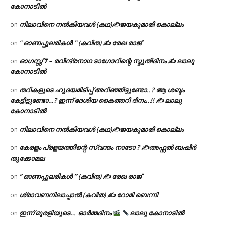
കോനാടിൽ
നിലാവിനെ നൽകിയവൾ (കഥ)✍ജയകുമാരി കൊല്ലം
on
” ഓണപ്പുലരികൾ ” (കവിത) ✍ രേഖ രാജ്
on
ഓഗസ്റ്റ് 𝟕 – രവീന്ദ്രനാഥ ടാഗോറിന്റെ സ്മൃതിദിനം ✍ ലാലു
on
കോനാടിൽ
തറികളുടെ ഹൃദയമിടിപ്പ് അറിഞ്ഞിട്ടുണ്ടോ..? ആ ശബ്ദം
on
കേട്ടിട്ടുണ്ടോ…? ഇന്ന് ദേശീയ കൈത്തറി ദിനം..!! ✍ ലാലു
കോനാടിൽ
നിലാവിനെ നൽകിയവൾ (കഥ)✍ജയകുമാരി കൊല്ലം
on
കേരളം പ്രളയത്തിന്റെ സ്വന്തം നാടോ ? ✍️അഫ്സൽ ബഷീർ
on
തൃക്കോമല
” ഓണപ്പുലരികൾ ” (കവിത) ✍ രേഖ രാജ്
on
ശ്രാവണനിലാപ്പാൽ (കവിത) ✍ റോമി ബെന്നി
on
ഇന്ന് മുരളിയുടെ… ഓർമ്മദിനം
ലാലു കോനാടിൽ
on