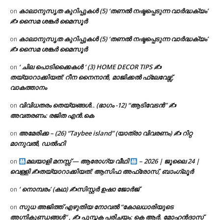
കാലാനുസൃത കുറിപ്പുകൾ (5) ‘തണൽ നഷ്ടപ്പെടുന്ന വാർദ്ധക്യം’
on
✍ സൈമ ശങ്കർ മൈസൂർ
കാലാനുസൃത കുറിപ്പുകൾ (5) ‘തണൽ നഷ്ടപ്പെടുന്ന വാർദ്ധക്യം’
on
✍ സൈമ ശങ്കർ മൈസൂർ
‘ ചില പൊടിക്കൈകൾ ‘ (3) HOME DECOR TIPS ✍
on
തയ്യാറാക്കിയത്: റീന നൈനാൻ, മാജിക്കൽ ഫ്ലേവേഴ്സ്,
വാകത്താനം
വിവിധതരം തെയ്യങ്ങൾ.. (ഭാഗം -12) “ആടിവേടൻ” ✍
on
അവതരണം: രജിത എൻ.കെ
അമേരിക്ക – (26) “Taybee island” (യാത്രാ വിവരണം) ✍ റിറ്റ
on
മാനുവൽ, ഡൽഹി
മലയാളി മനസ്സ് — ആരോഗ്യ വീഥി
– 2026 | ജൂലൈ 24 |
on
വെള്ളി ✍
തയ്യാറാക്കിയത്: ആസിഫ അഫ്രോസ്, ബാംഗ്ലൂർ
‘ നൊമ്പരം’ (കഥ) ✍സിസ്റ്റർ ഉഷാ ജോർജ്
on
സുധ അജിത്ത് എഴുതിയ നോവൽ “കോലധാരിയുടെ
on
അഗ്നികുണ്ഡങ്ങള്‍” , ✍ പുസ്തക പരിചയം: കെ ആർ. മോഹൻദാസ്