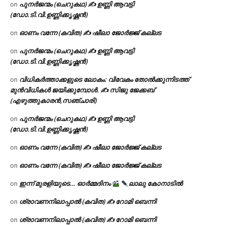
പുനർജന്മം (ചെറുകഥ) ✍ ഉണ്ണി ആവട്ടി
on
(ഡോ.ടി.വി.ഉണ്ണിക്കൃഷ്ണൻ)
ഓണം വന്നേ (കവിത) ✍ ഷീലാ ജോർജ്ജ് കല്ലട
on
പുനർജന്മം (ചെറുകഥ) ✍ ഉണ്ണി ആവട്ടി
on
(ഡോ.ടി.വി.ഉണ്ണിക്കൃഷ്ണൻ)
വിധികർത്താക്കളുടെ ലോകം: വിവേകം തോൽക്കുന്നിടത്ത്
on
മുൻവിധികൾ ജയിക്കുമ്പോൾ. ✍️ സിജു ജേക്കബ്
(എഴുത്തുകാരൻ,സഞ്ചാരി)
പുനർജന്മം (ചെറുകഥ) ✍ ഉണ്ണി ആവട്ടി
on
(ഡോ.ടി.വി.ഉണ്ണിക്കൃഷ്ണൻ)
ഓണം വന്നേ (കവിത) ✍ ഷീലാ ജോർജ്ജ് കല്ലട
on
ഓണം വന്നേ (കവിത) ✍ ഷീലാ ജോർജ്ജ് കല്ലട
on
ഇന്ന് മുരളിയുടെ… ഓർമ്മദിനം
ലാലു കോനാടിൽ
on
ശ്രാവണനിലാപ്പാൽ (കവിത) ✍ റോമി ബെന്നി
on
ശ്രാവണനിലാപ്പാൽ (കവിത) ✍ റോമി ബെന്നി
on