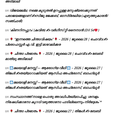
അടിമാലി
വിജയമല്ല; നമ്മെ കൂടുതൽ ഉറപ്പുള്ള മനുഷ്യരാക്കുന്നത്
on
പരാജയങ്ങളാണ് ✍️സിജു ജേക്കബ്, ഓസ്‌ട്രേലിയ (എഴുത്തുകാരൻ/
സഞ്ചാരി)
‘കിണറിനപ്പുറം’ (കവിത) ✍ വർഗീസ് റ്റി നൈനാൻ (Dil Se
)
on
“ഇന്നത്തെ ചിന്താവിഷയം”
– 2026 | ജൂലൈ 28 | ചൊവ്വ ✍
on
പ്രൊഫസ്സർ എ.വി. ഇട്ടി മാവേലിക്കര
ചിന്താ പ്രഭാതം
– 2026 | ജൂലൈ 28 | ചൊവ്വ ✍
ബേബി
on
മാത്യു അടിമാലി
മലയാളി മനസ്സ് — ആരോഗ്യ വീഥി
– 2026 | ജൂലൈ 27 |
on
തിങ്കൾ ✍
തയ്യാറാക്കിയത്: ആസിഫ അഫ്രോസ്, ബാംഗ്ലൂർ
മലയാളി മനസ്സ് — ആരോഗ്യ വീഥി
– 2026 | ജൂലൈ 27 |
on
തിങ്കൾ ✍
തയ്യാറാക്കിയത്: ആസിഫ അഫ്രോസ്, ബാംഗ്ലൂർ
സംസ്ഥാനത്ത് നാളെ പൊതു അവധിപ്രഖ്യാപിച്ചു; ശമ്പളം
on
നിഷേധിക്കാനോ കുറവ് വരുത്താനോ പാടില്ലെന്നും നിർദ്ദേശം`*
ചിന്താ പ്രഭാതം
– 2026 | ജൂലൈ 27 | തിങ്കൾ ✍
ബേബി
on