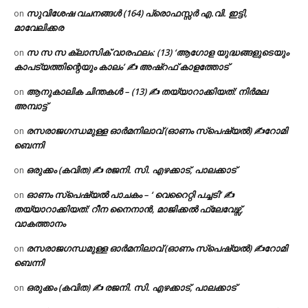
സുവിശേഷ വചനങ്ങൾ (164) പ്രൊഫസ്സർ എ.വി. ഇട്ടി,
on
മാവേലിക്കര
സ സ സ ക്ലാസിക് വാരഫലം: (13) ‘ആഗോള യുദ്ധങ്ങളുടെയും
on
കാപട്യത്തിന്റെയും കാലം’ ✍ അഷ്റഫ് കാളത്തോട്
ആനുകാലിക ചിന്തകൾ – (13) ✍ തയ്യാറാക്കിയത്: നിർമല
on
അമ്പാട്ട്
രസരാജഗന്ധമുള്ള ഓർമനിലാവ് (ഓണം സ്‌പെഷ്യൽ) ✍റോമി
on
ബെന്നി
ഒരുക്കം (കവിത) ✍ രജനി. സി. എഴക്കാട്, പാലക്കാട്
on
ഓണം സ്പെഷ്യൽ പാചകം – ‘ വെറൈറ്റി പച്ചടി’ ✍
on
തയ്യാറാക്കിയത്: റീന നൈനാൻ, മാജിക്കൽ ഫ്ലേവേഴ്സ്,
വാകത്താനം
രസരാജഗന്ധമുള്ള ഓർമനിലാവ് (ഓണം സ്‌പെഷ്യൽ) ✍റോമി
on
ബെന്നി
ഒരുക്കം (കവിത) ✍ രജനി. സി. എഴക്കാട്, പാലക്കാട്
on