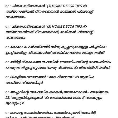
‘ ചില പൊടിക്കൈകൾ ‘ (3) HOME DECOR TIPS ✍
on
തയ്യാറാക്കിയത്: റീന നൈനാൻ, മാജിക്കൽ ഫ്ലേവേഴ്സ്,
വാകത്താനം
‘ ചില പൊടിക്കൈകൾ ‘ (3) HOME DECOR TIPS ✍
on
തയ്യാറാക്കിയത്: റീന നൈനാൻ, മാജിക്കൽ ഫ്ലേവേഴ്സ്,
വാകത്താനം
കോറോ ഹെൽത്ത് മന്ത്രി ബിന്ദു കൃഷ്ണയുമായുള്ള ചർച്ചയിലെ
on
ഉറപ്പ് പാലിച്ചു, ജീവനക്കാർക്ക് അഞ്ച് മാസത്തെ ശമ്പളം നൽകി
ബ്രിട്ടീഷ് കാലത്തെ തഹസിൽ: സോണിപത്തിന്റെ ഭരണചരിത്രം
on
പറയുന്ന നിശ്ശബ്ദ സ്മാരകം (ലഘു വിവരണം) ✍ ജിഷ ദിലീപ് ഡൽഹി
80കളിലെ വസന്തങ്ങൾ ” ലോഹിതദാസ് ” ✍ ആസിഫ
on
അഫ്രോസ് ബാംഗ്ലൂർ.
അപ്പുവിന്റെ സാഹസിക കഥകൾ (ബാല നോവൽ – അദ്ധ്യായം
on
23) ‘കണ്ണുനീർച്ചാലുകൾ ‘ ✍ സോഫിയാമ്മ ജോസ്, വാഴക്കുളം,
മുവാറ്റുപുഴ
മലയാള സാഹിത്യത്തിലെ നക്ഷത്ര പൂക്കൾ (ഭാഗം 56)
on