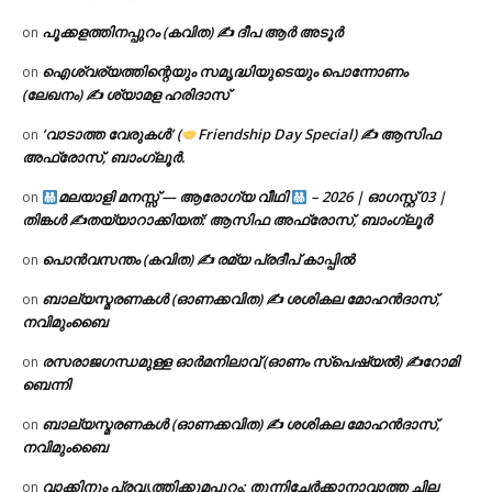
പൂക്കളത്തിനപ്പുറം (കവിത) ✍ ദീപ ആർ അടൂർ
on
ഐശ്വര്യത്തിന്റെയും സമൃദ്ധിയുടെയും പൊന്നോണം
on
(ലേഖനം) ✍ ശ്യാമള ഹരിദാസ്
‘വാടാത്ത വേരുകൾ’ (
Friendship Day Special) ✍ ആസിഫ
on
അഫ്രോസ്, ബാംഗ്ലൂർ.
മലയാളി മനസ്സ് — ആരോഗ്യ വീഥി
– 2026 | ഓഗസ്റ്റ് 03 |
on
തിങ്കൾ ✍
തയ്യാറാക്കിയത്: ആസിഫ അഫ്രോസ്, ബാംഗ്ലൂർ
പൊൻവസന്തം (കവിത) ✍ രമ്യ പ്രദീപ് കാപ്പിൽ
on
ബാല്യസ്മരണകൾ (ഓണക്കവിത) ✍ ശശികല മോഹൻദാസ്,
on
നവിമുംബൈ
രസരാജഗന്ധമുള്ള ഓർമനിലാവ് (ഓണം സ്‌പെഷ്യൽ) ✍റോമി
on
ബെന്നി
ബാല്യസ്മരണകൾ (ഓണക്കവിത) ✍ ശശികല മോഹൻദാസ്,
on
നവിമുംബൈ
വാക്കിനും പ്രവൃത്തിക്കുമപ്പുറം: തുന്നിച്ചേർക്കാനാവാത്ത ചില
on