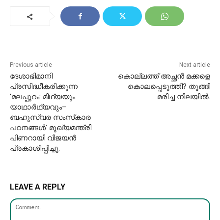
Previous article
Next article
ദേശാഭിമാനി
കൊല്ലത്ത് അച്ഛൻ മക്കളെ
പ്രസിദ്ധീകരിക്കുന്ന
കൊലപ്പെടുത്തി? തൂങ്ങി
‘മലപ്പുറം: മിഥ്യയും
മരിച്ച നിലയിൽ.
യാഥാർഥ്യവും–
ബഹുസ്വര സംസ്‌കാര
പഠനങ്ങൾ’ മുഖ്യമന്ത്രി
പിണറായി വിജയൻ
പ്രകാശിപ്പിച്ചു.
LEAVE A REPLY