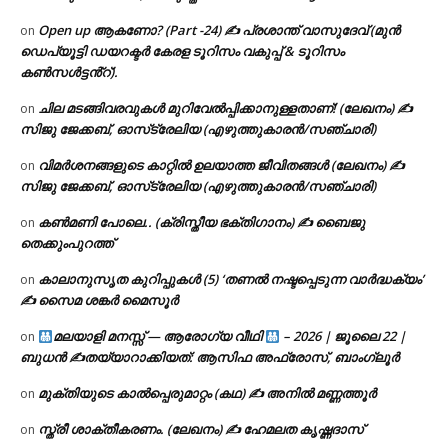
Open up ആകണോ? (Part -24) ✍ പ്രശാന്ത് വാസുദേവ് (മുൻ
on
ഡെപ്യൂട്ടി ഡയറക്ടർ കേരള ടൂറിസം വകുപ്പ് & ടൂറിസം
കൺസൾട്ടൻ്റ്).
ചില മടങ്ങിവരവുകൾ മുറിവേൽപ്പിക്കാനുള്ളതാണ്! (ലേഖനം) ✍️
on
സിജു ജേക്കബ്, ഓസ്‌ട്രേലിയ (എഴുത്തുകാരൻ/സഞ്ചാരി)
വിമർശനങ്ങളുടെ കാറ്റിൽ ഉലയാത്ത ജീവിതങ്ങൾ (ലേഖനം) ✍️
on
സിജു ജേക്കബ്, ഓസ്‌ട്രേലിയ (എഴുത്തുകാരൻ/സഞ്ചാരി)
കൺമണി പോലെ.. (ക്രിസ്തീയ ഭക്തിഗാനം) ✍ ബൈജു
on
തെക്കുംപുറത്ത്
കാലാനുസൃത കുറിപ്പുകൾ (5) ‘തണൽ നഷ്ടപ്പെടുന്ന വാർദ്ധക്യം’
on
✍ സൈമ ശങ്കർ മൈസൂർ
മലയാളി മനസ്സ് — ആരോഗ്യ വീഥി
– 2026 | ജൂലൈ 22 |
on
ബുധൻ ✍
തയ്യാറാക്കിയത്: ആസിഫ അഫ്രോസ്, ബാംഗ്ലൂർ
മുക്തിയുടെ കാൽപ്പെരുമാറ്റം (കഥ) ✍ അനിൽ മണ്ണത്തൂർ
on
സ്ത്രീ ശാക്തീകരണം. (ലേഖനം) ✍ ഹേമലത കൃഷ്ണദാസ്
on