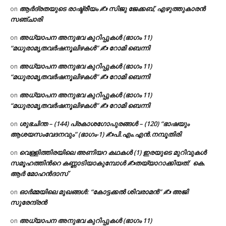
ആർദ്രതയുടെ രാഷ്ട്രീയം ✍️ സിജു ജേക്കബ്, എഴുത്തുകാരൻ
on
സഞ്ചാരി
അധ്യാപന അനുഭവ കുറിപ്പുകൾ (ഭാഗം 11)
on
“മധുരാമൃതവർഷനൂലിഴകൾ” ✍ റോമി ബെന്നി
അധ്യാപന അനുഭവ കുറിപ്പുകൾ (ഭാഗം 11)
on
“മധുരാമൃതവർഷനൂലിഴകൾ” ✍ റോമി ബെന്നി
അധ്യാപന അനുഭവ കുറിപ്പുകൾ (ഭാഗം 11)
on
“മധുരാമൃതവർഷനൂലിഴകൾ” ✍ റോമി ബെന്നി
ശുഭചിന്ത – (144) പ്രകാശഗോപുരങ്ങൾ – (120) “ഭാഷയും
on
ആശയസംവേദനവും” (ഭാഗം-1) ✍പി.എം.എൻ.നമ്പൂതിരി
വെള്ളിത്തിരയിലെ അണിയറ കഥകൾ (1) ഇരയുടെ മുറിവുകൾ
on
സമൂഹത്തിന്‍റെ കണ്ണാടിയാകുമ്പോൾ ✍തയ്യാറാക്കിയത്: കെ.
ആര്‍ മോഹന്‍ദാസ്
ഓർമ്മയിലെ മുഖങ്ങൾ: “കോട്ടക്കൽ ശിവരാമൻ” ✍ അജി
on
സുരേന്ദ്രൻ
അധ്യാപന അനുഭവ കുറിപ്പുകൾ (ഭാഗം 11)
on