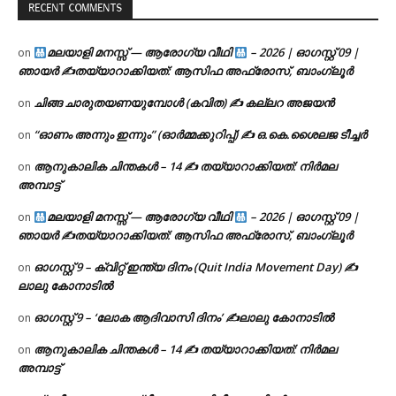
RECENT COMMENTS
മലയാളി മനസ്സ് — ആരോഗ്യ വീഥി
– 2026 | ഓഗസ്റ്റ് 09 |
on
ഞായർ ✍
തയ്യാറാക്കിയത്: ആസിഫ അഫ്രോസ്, ബാംഗ്ലൂർ
ചിങ്ങ ചാരുതയണയുമ്പോൾ (കവിത) ✍ കല്ലറ അജയൻ
on
“ഓണം അന്നും ഇന്നും” (ഓർമ്മക്കുറിപ്പ്) ✍ ഒ.കെ.ശൈലജ ടീച്ചർ
on
ആനുകാലിക ചിന്തകൾ – 14 ✍ തയ്യാറാക്കിയത്: നിർമല
on
അമ്പാട്ട്
മലയാളി മനസ്സ് — ആരോഗ്യ വീഥി
– 2026 | ഓഗസ്റ്റ് 09 |
on
ഞായർ ✍
തയ്യാറാക്കിയത്: ആസിഫ അഫ്രോസ്, ബാംഗ്ലൂർ
ഓഗസ്റ്റ് 9 – ക്വിറ്റ് ഇന്ത്യ ദിനം (Quit India Movement Day) ✍
on
ലാലു കോനാടിൽ
ഓഗസ്റ്റ് 9 – ‘ലോക ആദിവാസി ദിനം’ ✍️ലാലു കോനാടിൽ
on
ആനുകാലിക ചിന്തകൾ – 14 ✍ തയ്യാറാക്കിയത്: നിർമല
on
അമ്പാട്ട്