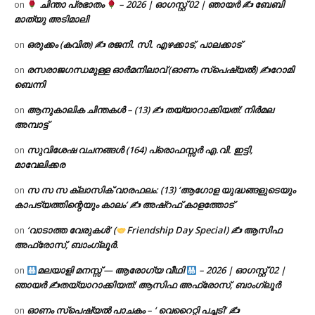
ചിന്താ പ്രഭാതം
– 2026 | ഓഗസ്റ്റ് 02 | ഞായർ ✍
ബേബി
on
മാത്യു അടിമാലി
ഒരുക്കം (കവിത) ✍ രജനി. സി. എഴക്കാട്, പാലക്കാട്
on
രസരാജഗന്ധമുള്ള ഓർമനിലാവ് (ഓണം സ്‌പെഷ്യൽ) ✍റോമി
on
ബെന്നി
ആനുകാലിക ചിന്തകൾ – (13) ✍ തയ്യാറാക്കിയത്: നിർമല
on
അമ്പാട്ട്
സുവിശേഷ വചനങ്ങൾ (164) പ്രൊഫസ്സർ എ.വി. ഇട്ടി,
on
മാവേലിക്കര
സ സ സ ക്ലാസിക് വാരഫലം: (13) ‘ആഗോള യുദ്ധങ്ങളുടെയും
on
കാപട്യത്തിന്റെയും കാലം’ ✍ അഷ്റഫ് കാളത്തോട്
‘വാടാത്ത വേരുകൾ’ (
Friendship Day Special) ✍ ആസിഫ
on
അഫ്രോസ്, ബാംഗ്ലൂർ.
മലയാളി മനസ്സ് — ആരോഗ്യ വീഥി
– 2026 | ഓഗസ്റ്റ് 02 |
on
ഞായർ ✍
തയ്യാറാക്കിയത്: ആസിഫ അഫ്രോസ്, ബാംഗ്ലൂർ
ഓണം സ്പെഷ്യൽ പാചകം – ‘ വെറൈറ്റി പച്ചടി’ ✍
on