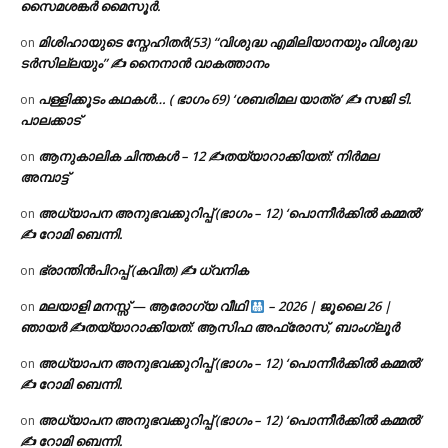
സൈമശങ്കർ മൈസൂർ.
മിശിഹായുടെ സ്നേഹിതർ(53) “വിശുദ്ധ എമിലിയാനയും വിശുദ്ധ
on
ടര്‍സില്ലയും” ✍ നൈനാൻ വാകത്താനം
പള്ളിക്കൂടം കഥകൾ… ( ഭാഗം 69) ‘ശബരിമല യാത്ര’ ✍ സജി ടി.
on
പാലക്കാട്
ആനുകാലിക ചിന്തകൾ – 12 ✍തയ്യാറാക്കിയത്: നിർമല
on
അമ്പാട്ട്
അധ്യാപന അനുഭവക്കുറിപ്പ് (ഭാഗം – 12) ‘പൊന്നീർക്കിൽ കമ്മൽ’
on
✍ റോമി ബെന്നി.
ഭ്രാന്തിൻപിറപ്പ് (കവിത) ✍ ധ്വനിക
on
മലയാളി മനസ്സ് — ആരോഗ്യ വീഥി
– 2026 | ജൂലൈ 26 |
on
ഞായർ ✍
തയ്യാറാക്കിയത്: ആസിഫ അഫ്രോസ്, ബാംഗ്ലൂർ
അധ്യാപന അനുഭവക്കുറിപ്പ് (ഭാഗം – 12) ‘പൊന്നീർക്കിൽ കമ്മൽ’
on
✍ റോമി ബെന്നി.
അധ്യാപന അനുഭവക്കുറിപ്പ് (ഭാഗം – 12) ‘പൊന്നീർക്കിൽ കമ്മൽ’
on
✍ റോമി ബെന്നി.