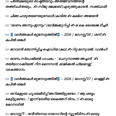
പ്രതീക്ഷയുടെ രാഷ്ട്രീയവും അതിജീവനത്തിന്റെ
on
തത്ത്വചിന്തയും.. ✍️ സിജു ജേക്കബ് (എഴുത്തുകാരൻ, സഞ്ചാരി)
ചിങ്ങ ചാരുതയണയുമ്പോൾ (കവിത) ✍ കല്ലറ അജയൻ
on
“ഓണം അന്നും ഇന്നും” (ഓർമ്മക്കുറിപ്പ്) ✍ ഒ.കെ.ശൈലജ ടീച്ചർ
on
വാർത്തകൾ ഒറ്റനോട്ടത്തിൽ
– 2026 | ഓഗസ്റ്റ് 08 | ശനി ✍
on
കപിൽ ശങ്കർ
ഭഗവാൻ തോന്നിപ്പിച്ച ഐഡിയ (കഥ) ✍ റിറ്റ മാനുവൽ, ഡൽഹി
on
ഓണം സ്പെഷ്യൽ പാചകം – ‘ ചെറുനാരങ്ങ അച്ചാർ ‘ ✍
on
തയ്യാറാക്കിയത്: റീന നൈനാൻ, മാജിക്കൽ ഫ്ലേവേഴ്സ്,
വാകത്താനം
വാർത്തകൾ ഒറ്റനോട്ടത്തിൽ
– 2026 | ഓഗസ്റ്റ് 07 | വെള്ളി ✍
on
കപിൽ ശങ്കർ
തറികളുടെ ഹൃദയമിടിപ്പ് അറിഞ്ഞിട്ടുണ്ടോ..? ആ ശബ്ദം
on
കേട്ടിട്ടുണ്ടോ…? ഇന്ന് ദേശീയ കൈത്തറി ദിനം..!! ✍ ലാലു
കോനാടിൽ
ഓഗസ്റ്റ് 𝟕 – രവീന്ദ്രനാഥ ടാഗോറിന്റെ സ്മൃതിദിനം ✍ ലാലു
on