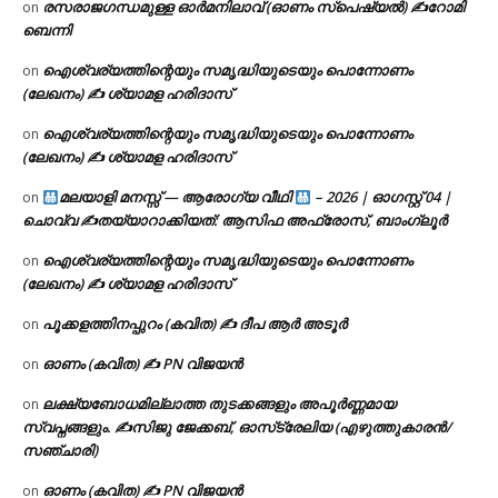
രസരാജഗന്ധമുള്ള ഓർമനിലാവ് (ഓണം സ്‌പെഷ്യൽ) ✍റോമി
on
ബെന്നി
ഐശ്വര്യത്തിന്റെയും സമൃദ്ധിയുടെയും പൊന്നോണം
on
(ലേഖനം) ✍ ശ്യാമള ഹരിദാസ്
ഐശ്വര്യത്തിന്റെയും സമൃദ്ധിയുടെയും പൊന്നോണം
on
(ലേഖനം) ✍ ശ്യാമള ഹരിദാസ്
മലയാളി മനസ്സ് — ആരോഗ്യ വീഥി
– 2026 | ഓഗസ്റ്റ് 04 |
on
ചൊവ്വ ✍
തയ്യാറാക്കിയത്: ആസിഫ അഫ്രോസ്, ബാംഗ്ലൂർ
ഐശ്വര്യത്തിന്റെയും സമൃദ്ധിയുടെയും പൊന്നോണം
on
(ലേഖനം) ✍ ശ്യാമള ഹരിദാസ്
പൂക്കളത്തിനപ്പുറം (കവിത) ✍ ദീപ ആർ അടൂർ
on
ഓണം (കവിത) ✍ PN വിജയൻ
on
ലക്ഷ്യബോധമില്ലാത്ത തുടക്കങ്ങളും അപൂർണ്ണമായ
on
സ്വപ്നങ്ങളും. ✍️സിജു ജേക്കബ്, ഓസ്‌ട്രേലിയ (എഴുത്തുകാരൻ/
സഞ്ചാരി)
ഓണം (കവിത) ✍ PN വിജയൻ
on