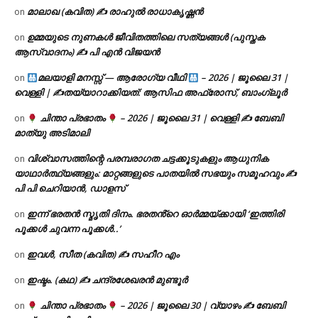
മാലാഖ (കവിത) ✍ രാഹുൽ രാധാകൃഷ്ണൻ
on
ഉമ്മയുടെ നുണകൾ ജീവിതത്തിലെ സത്യങ്ങൾ (പുസ്തക
on
ആസ്വാദനം) ✍ പി എൻ വിജയൻ
മലയാളി മനസ്സ് — ആരോഗ്യ വീഥി
– 2026 | ജൂലൈ 31 |
on
വെള്ളി | ✍
തയ്യാറാക്കിയത്: ആസിഫ അഫ്രോസ്, ബാംഗ്ലൂർ
ചിന്താ പ്രഭാതം
– 2026 | ജൂലൈ 31 | വെള്ളി ✍
ബേബി
on
മാത്യു അടിമാലി
വിശ്വാസത്തിന്റെ പരമ്പരാഗത ചട്ടക്കൂടുകളും ആധുനിക
on
യാഥാർത്ഥ്യങ്ങളും: മാറ്റങ്ങളുടെ പാതയിൽ സഭയും സമൂഹവും ✍
പി പി ചെറിയാൻ, ഡാളസ്
ഇന്ന് ഭരതൻ സ്മൃതി ദിനം. ഭരതൻ്റെ ഓർമ്മയ്ക്കായി ‘ഇത്തിരി
on
പൂക്കൾ ചുവന്ന പൂക്കൾ..’
ഇവൾ, സീത (കവിത) ✍ സഹീറ എം
on
ഇഷ്ടം. (കഥ) ✍ ചന്ദ്രശേഖരൻ മുണ്ടൂർ
on
ചിന്താ പ്രഭാതം
– 2026 | ജൂലൈ 30 | വ്യാഴം ✍
ബേബി
on