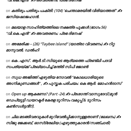
“വി.കെ.എൻ” ✍ അവതരണം: പ്രഭ ദിനേഷ്
കതിരും പതിരും പംക്തി: (104) ‘ചെന്താമരയിൽ വിരിയാത്തത് ‘ ✍
on
ജസിയഷാജഹാൻ.
മലയാള സാഹിത്യത്തിലെ നക്ഷത്ര പൂക്കൾ (ഭാഗം 56)
on
“വി.കെ.എൻ” ✍ അവതരണം: പ്രഭ ദിനേഷ്
അമേരിക്ക – (26) “Taybee island” (യാത്രാ വിവരണം) ✍ റിറ്റ
on
മാനുവൽ, ഡൽഹി
കെ .എസ് . ആർ.ടി.സിയുടെ ആദ്യത്തെ ഫ്രണ്ട്ലി പദവി
on
സപര്യയ്ക്ക് പ്രഖ്യാപിച്ച് മന്ത്രി സിപി ജോൺ
സുധ അജിത്ത് എഴുതിയ നോവൽ “കോലധാരിയുടെ
on
അഗ്നികുണ്ഡങ്ങള്‍” , ✍ പുസ്തക പരിചയം: കെ ആർ. മോഹൻദാസ്
Open up ആകണോ? (Part -24) ✍ പ്രശാന്ത് വാസുദേവ് (മുൻ
on
ഡെപ്യൂട്ടി ഡയറക്ടർ കേരള ടൂറിസം വകുപ്പ് & ടൂറിസം
കൺസൾട്ടൻ്റ്).
ചില മടങ്ങിവരവുകൾ മുറിവേൽപ്പിക്കാനുള്ളതാണ്! (ലേഖനം) ✍️
on
സിജു ജേക്കബ്, ഓസ്‌ട്രേലിയ (എഴുത്തുകാരൻ/സഞ്ചാരി)