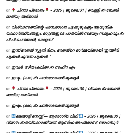
ചിന്താ പ്രഭാതം
– 2026 | ജൂലൈ 31 | വെള്ളി ✍
ബേബി
on
മാത്യു അടിമാലി
വിശ്വാസത്തിന്റെ പരമ്പരാഗത ചട്ടക്കൂടുകളും ആധുനിക
on
യാഥാർത്ഥ്യങ്ങളും: മാറ്റങ്ങളുടെ പാതയിൽ സഭയും സമൂഹവും ✍
പി പി ചെറിയാൻ, ഡാളസ്
ഇന്ന് ഭരതൻ സ്മൃതി ദിനം. ഭരതൻ്റെ ഓർമ്മയ്ക്കായി ‘ഇത്തിരി
on
പൂക്കൾ ചുവന്ന പൂക്കൾ..’
ഇവൾ, സീത (കവിത) ✍ സഹീറ എം
on
ഇഷ്ടം. (കഥ) ✍ ചന്ദ്രശേഖരൻ മുണ്ടൂർ
on
ചിന്താ പ്രഭാതം
– 2026 | ജൂലൈ 30 | വ്യാഴം ✍
ബേബി
on
മാത്യു അടിമാലി
ഇഷ്ടം. (കഥ) ✍ ചന്ദ്രശേഖരൻ മുണ്ടൂർ
on
മലയാളി മനസ്സ് — ആരോഗ്യ വീഥി
– 2026 | ജൂലൈ 30 |
on
വ്യാഴം ✍
തയ്യാറാക്കിയത്: ആസിഫ അഫ്രോസ്, ബാംഗ്ലൂർ
മലയാളി മനസ്സ് — ആരോഗ്യ വീഥി
– 2026 | ജൂലൈ 30 |