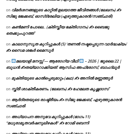
വിമർശനങ്ങളുടെ കാറ്റിൽ ഉലയാത്ത ജീവിതങ്ങൾ (ലേഖനം) ✍️
on
സിജു ജേക്കബ്, ഓസ്‌ട്രേലിയ (എഴുത്തുകാരൻ/സഞ്ചാരി)
കൺമണി പോലെ.. (ക്രിസ്തീയ ഭക്തിഗാനം) ✍ ബൈജു
on
തെക്കുംപുറത്ത്
കാലാനുസൃത കുറിപ്പുകൾ (5) ‘തണൽ നഷ്ടപ്പെടുന്ന വാർദ്ധക്യം’
on
✍ സൈമ ശങ്കർ മൈസൂർ
മലയാളി മനസ്സ് — ആരോഗ്യ വീഥി
– 2026 | ജൂലൈ 22 |
on
ബുധൻ ✍
തയ്യാറാക്കിയത്: ആസിഫ അഫ്രോസ്, ബാംഗ്ലൂർ
മുക്തിയുടെ കാൽപ്പെരുമാറ്റം (കഥ) ✍ അനിൽ മണ്ണത്തൂർ
on
സ്ത്രീ ശാക്തീകരണം. (ലേഖനം) ✍ ഹേമലത കൃഷ്ണദാസ്
on
ആർദ്രതയുടെ രാഷ്ട്രീയം ✍️ സിജു ജേക്കബ്, എഴുത്തുകാരൻ
on
സഞ്ചാരി
അധ്യാപന അനുഭവ കുറിപ്പുകൾ (ഭാഗം 11)
on
“മധുരാമൃതവർഷനൂലിഴകൾ” ✍ റോമി ബെന്നി
അധ്യാപന അനുഭവ കുറിപ്പുകൾ (ഭാഗം 11)
on