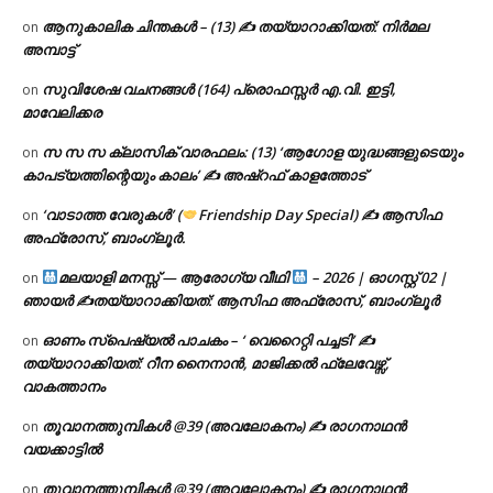
ആനുകാലിക ചിന്തകൾ – (13) ✍ തയ്യാറാക്കിയത്: നിർമല
on
അമ്പാട്ട്
സുവിശേഷ വചനങ്ങൾ (164) പ്രൊഫസ്സർ എ.വി. ഇട്ടി,
on
മാവേലിക്കര
സ സ സ ക്ലാസിക് വാരഫലം: (13) ‘ആഗോള യുദ്ധങ്ങളുടെയും
on
കാപട്യത്തിന്റെയും കാലം’ ✍ അഷ്റഫ് കാളത്തോട്
‘വാടാത്ത വേരുകൾ’ (
Friendship Day Special) ✍ ആസിഫ
on
അഫ്രോസ്, ബാംഗ്ലൂർ.
മലയാളി മനസ്സ് — ആരോഗ്യ വീഥി
– 2026 | ഓഗസ്റ്റ് 02 |
on
ഞായർ ✍
തയ്യാറാക്കിയത്: ആസിഫ അഫ്രോസ്, ബാംഗ്ലൂർ
ഓണം സ്പെഷ്യൽ പാചകം – ‘ വെറൈറ്റി പച്ചടി’ ✍
on
തയ്യാറാക്കിയത്: റീന നൈനാൻ, മാജിക്കൽ ഫ്ലേവേഴ്സ്,
വാകത്താനം
തൂവാനത്തുമ്പികൾ @39 (അവലോകനം) ✍ രാഗനാഥൻ
on
വയക്കാട്ടിൽ
തൂവാനത്തുമ്പികൾ @39 (അവലോകനം) ✍ രാഗനാഥൻ
on