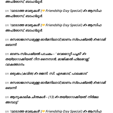
അഫ്രോസ്, ബാംഗ്ലൂർ.
‘വാടാത്ത വേരുകൾ’ (
Friendship Day Special) ✍ ആസിഫ
on
അഫ്രോസ്, ബാംഗ്ലൂർ.
‘വാടാത്ത വേരുകൾ’ (
Friendship Day Special) ✍ ആസിഫ
on
അഫ്രോസ്, ബാംഗ്ലൂർ.
രസരാജഗന്ധമുള്ള ഓർമനിലാവ് (ഓണം സ്‌പെഷ്യൽ) ✍റോമി
on
ബെന്നി
ഓണം സ്പെഷ്യൽ പാചകം – ‘ വെറൈറ്റി പച്ചടി’ ✍
on
തയ്യാറാക്കിയത്: റീന നൈനാൻ, മാജിക്കൽ ഫ്ലേവേഴ്സ്,
വാകത്താനം
ഒരുക്കം (കവിത) ✍ രജനി. സി. എഴക്കാട്, പാലക്കാട്
on
രസരാജഗന്ധമുള്ള ഓർമനിലാവ് (ഓണം സ്‌പെഷ്യൽ) ✍റോമി
on
ബെന്നി
ആനുകാലിക ചിന്തകൾ – (13) ✍ തയ്യാറാക്കിയത്: നിർമല
on
അമ്പാട്ട്
‘വാടാത്ത വേരുകൾ’ (
Friendship Day Special) ✍ ആസിഫ
on