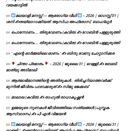
വയക്കാട്ടിൽ
മലയാളി മനസ്സ് — ആരോഗ്യ വീഥി
– 2026 | ഓഗസ്റ്റ് 01 |
on
ശനി ✍
തയ്യാറാക്കിയത്: ആസിഫ അഫ്രോസ്, ബാംഗ്ലൂർ
പൊന്നോണം … തിരുവോണം (കവിത) ✍ റോബിൻ പള്ളുരുത്തി
on
പൊന്നോണം … തിരുവോണം (കവിത) ✍ റോബിൻ പള്ളുരുത്തി
on
‘ എന്റെ ഓർമ്മയിലെ ഓണം ‘ ✍ ബിന്ദു വേണു ചോറ്റാനിക്കര
on
ചിന്താ പ്രഭാതം
– 2026 | ജൂലൈ 31 | വെള്ളി ✍
ബേബി
on
മാത്യു അടിമാലി
ആത്മാഭിമാനത്തിന്റെ അതിരുകൾ.. തിരിച്ചറിയാത്തവർക്ക്
on
മുന്നിൽ ജീവിതം പാഴാക്കരുത് ✍️ സിജു ജേക്കബ്
മാലാഖ (കവിത) ✍ രാഹുൽ രാധാകൃഷ്ണൻ
on
ഉമ്മയുടെ നുണകൾ ജീവിതത്തിലെ സത്യങ്ങൾ (പുസ്തക
on
ആസ്വാദനം) ✍ പി എൻ വിജയൻ
മലയാളി മനസ്സ് — ആരോഗ്യ വീഥി
– 2026 | ജൂലൈ 31 |
on
വെള്ളി | ✍
തയ്യാറാക്കിയത്: ആസിഫ അഫ്രോസ്, ബാംഗ്ലൂർ