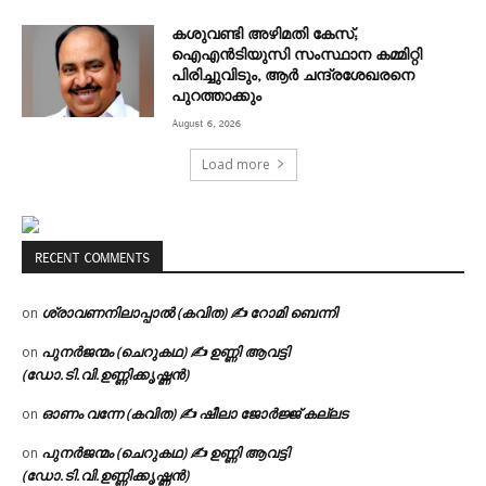
കശുവണ്ടി അഴിമതി കേസ്;
ഐഎന്‍ടിയുസി സംസ്ഥാന കമ്മിറ്റി
പിരിച്ചുവിടും, ആര്‍ ചന്ദ്രശേഖരനെ
പുറത്താക്കും
August 6, 2026
Load more
RECENT COMMENTS
ശ്രാവണനിലാപ്പാൽ (കവിത) ✍ റോമി ബെന്നി
on
പുനർജന്മം (ചെറുകഥ) ✍ ഉണ്ണി ആവട്ടി
on
(ഡോ.ടി.വി.ഉണ്ണിക്കൃഷ്ണൻ)
ഓണം വന്നേ (കവിത) ✍ ഷീലാ ജോർജ്ജ് കല്ലട
on
പുനർജന്മം (ചെറുകഥ) ✍ ഉണ്ണി ആവട്ടി
on
(ഡോ.ടി.വി.ഉണ്ണിക്കൃഷ്ണൻ)