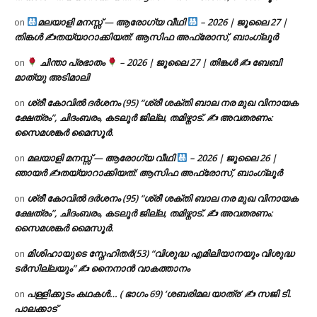
മലയാളി മനസ്സ് — ആരോഗ്യ വീഥി
– 2026 | ജൂലൈ 27 |
on
തിങ്കൾ ✍
തയ്യാറാക്കിയത്: ആസിഫ അഫ്രോസ്, ബാംഗ്ലൂർ
ചിന്താ പ്രഭാതം
– 2026 | ജൂലൈ 27 | തിങ്കൾ ✍
ബേബി
on
മാത്യു അടിമാലി
ശ്രീ കോവിൽ ദർശനം (95) “ശ്രീ ശക്തി ബാല നര മുഖ വിനായക
on
ക്ഷേത്രം”, ചിദംബരം, കടലൂർ ജില്ല, തമിഴ്നാട്. ✍ അവതരണം:
സൈമശങ്കർ മൈസൂർ.
മലയാളി മനസ്സ് — ആരോഗ്യ വീഥി
– 2026 | ജൂലൈ 26 |
on
ഞായർ ✍
തയ്യാറാക്കിയത്: ആസിഫ അഫ്രോസ്, ബാംഗ്ലൂർ
ശ്രീ കോവിൽ ദർശനം (95) “ശ്രീ ശക്തി ബാല നര മുഖ വിനായക
on
ക്ഷേത്രം”, ചിദംബരം, കടലൂർ ജില്ല, തമിഴ്നാട്. ✍ അവതരണം:
സൈമശങ്കർ മൈസൂർ.
മിശിഹായുടെ സ്നേഹിതർ(53) “വിശുദ്ധ എമിലിയാനയും വിശുദ്ധ
on
ടര്‍സില്ലയും” ✍ നൈനാൻ വാകത്താനം
പള്ളിക്കൂടം കഥകൾ… ( ഭാഗം 69) ‘ശബരിമല യാത്ര’ ✍ സജി ടി.
on
പാലക്കാട്