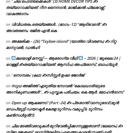
‘ ചില പൊടിക്കൈകൾ ‘ (3) HOME DECOR TIPS ✍
on
തയ്യാറാക്കിയത്: റീന നൈനാൻ, മാജിക്കൽ ഫ്ലേവേഴ്സ്,
വാകത്താനം
വിവിധതരം തെയ്യങ്ങൾ.. (ഭാഗം -12) “ആടിവേടൻ” ✍
on
അവതരണം: രജിത എൻ.കെ
അമേരിക്ക – (26) “Taybee island” (യാത്രാ വിവരണം) ✍ റിറ്റ
on
മാനുവൽ, ഡൽഹി
മലയാളി മനസ്സ് — ആരോഗ്യ വീഥി
– 2026 | ജൂലൈ 24 |
on
വെള്ളി ✍
തയ്യാറാക്കിയത്: ആസിഫ അഫ്രോസ്, ബാംഗ്ലൂർ
‘ നൊമ്പരം’ (കഥ) ✍സിസ്റ്റർ ഉഷാ ജോർജ്
on
സുധ അജിത്ത് എഴുതിയ നോവൽ “കോലധാരിയുടെ
on
അഗ്നികുണ്ഡങ്ങള്‍” , ✍ പുസ്തക പരിചയം: കെ ആർ. മോഹൻദാസ്
Open up ആകണോ? (Part -24) ✍ പ്രശാന്ത് വാസുദേവ് (മുൻ
on
ഡെപ്യൂട്ടി ഡയറക്ടർ കേരള ടൂറിസം വകുപ്പ് & ടൂറിസം
കൺസൾട്ടൻ്റ്).
ചില മടങ്ങിവരവുകൾ മുറിവേൽപ്പിക്കാനുള്ളതാണ്! (ലേഖനം) ✍️
on
സിജു ജേക്കബ്, ഓസ്‌ട്രേലിയ (എഴുത്തുകാരൻ/സഞ്ചാരി)