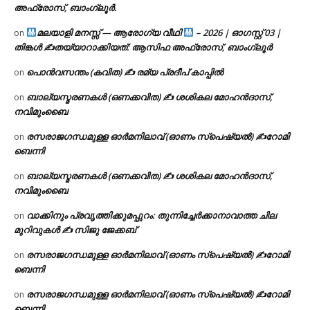
അഫ്രോസ്, ബാംഗ്ലൂർ.
മലയാളി മനസ്സ് — ആരോഗ്യ വീഥി
– 2026 | ഓഗസ്റ്റ് 03 |
on
തിങ്കൾ ✍
തയ്യാറാക്കിയത്: ആസിഫ അഫ്രോസ്, ബാംഗ്ലൂർ
പൊൻവസന്തം (കവിത) ✍ രമ്യ പ്രദീപ് കാപ്പിൽ
on
ബാല്യസ്മരണകൾ (ഒണക്കവിത) ✍ ശശികല മോഹൻദാസ്,
on
നവിമുംബൈ
രസരാജഗന്ധമുള്ള ഓർമനിലാവ് (ഓണം സ്‌പെഷ്യൽ) ✍റോമി
on
ബെന്നി
ബാല്യസ്മരണകൾ (ഒണക്കവിത) ✍ ശശികല മോഹൻദാസ്,
on
നവിമുംബൈ
വാക്കിനും പ്രവൃത്തിക്കുമപ്പുറം: തുന്നിച്ചേർക്കാനാവാത്ത ചില
on
മുറിവുകൾ ✍️ സിജു ജേക്കബ്
രസരാജഗന്ധമുള്ള ഓർമനിലാവ് (ഓണം സ്‌പെഷ്യൽ) ✍റോമി
on
ബെന്നി
രസരാജഗന്ധമുള്ള ഓർമനിലാവ് (ഓണം സ്‌പെഷ്യൽ) ✍റോമി
on
ബെന്നി