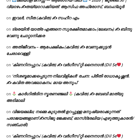
on
വ്യാഴം ✍
തയ്യാറാക്കിയത്: ആസിഫ അഫ്രോസ്, ബാംഗ്ലൂർ
ഇവൾ, സീത (കവിത) ✍ സഹീറ എം
on
ട്രെയിൻ യാത്ര എങ്ങനെ സുരക്ഷിതമാക്കാം (ലേഖനം) ✍ ബിന്ദു
on
വേണു ചോറ്റാനിക്കര
അതിജീവനം – ആപേക്ഷികം (കവിത) ✍ വേണുക്കുട്ടൻ
on
ചേരാവെള്ളി
‘കിണറിനപ്പുറം’ (കവിത) ✍ വർഗീസ് റ്റി നൈനാൻ (Dil Se
)
on
‘നിശബ്ദമാക്കപ്പെടുന്ന നിലവിളികൾ’ രചന: പ്രീതി രാധാകൃഷ്ണൻ.
on
✍ കവിത അവലോകനം: മായ അനൂപ്
കാർഗിൽദിന സ്മരണഞ്ജലി
(കവിത) ✍ ബേബി മാത്യു
on
അടിമാലി
വിജയമല്ല; നമ്മെ കൂടുതൽ ഉറപ്പുള്ള മനുഷ്യരാക്കുന്നത്
on
പരാജയങ്ങളാണ് ✍️സിജു ജേക്കബ്, ഓസ്‌ട്രേലിയ (എഴുത്തുകാരൻ/
സഞ്ചാരി)
‘കിണറിനപ്പുറം’ (കവിത) ✍ വർഗീസ് റ്റി നൈനാൻ (Dil Se
)
on