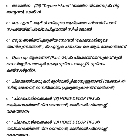
അമേരിക്ക – (26) “Taybee island” (യാത്രാ വിവരണം) ✍ റിറ്റ
on
മാനുവൽ, ഡൽഹി
കെ .എസ് . ആർ.ടി.സിയുടെ ആദ്യത്തെ ഫ്രണ്ട്ലി പദവി
on
സപര്യയ്ക്ക് പ്രഖ്യാപിച്ച് മന്ത്രി സിപി ജോൺ
സുധ അജിത്ത് എഴുതിയ നോവൽ “കോലധാരിയുടെ
on
അഗ്നികുണ്ഡങ്ങള്‍” , ✍ പുസ്തക പരിചയം: കെ ആർ. മോഹൻദാസ്
Open up ആകണോ? (Part -24) ✍ പ്രശാന്ത് വാസുദേവ് (മുൻ
on
ഡെപ്യൂട്ടി ഡയറക്ടർ കേരള ടൂറിസം വകുപ്പ് & ടൂറിസം
കൺസൾട്ടൻ്റ്).
ചില മടങ്ങിവരവുകൾ മുറിവേൽപ്പിക്കാനുള്ളതാണ്! (ലേഖനം) ✍️
on
സിജു ജേക്കബ്, ഓസ്‌ട്രേലിയ (എഴുത്തുകാരൻ/സഞ്ചാരി)
‘ ചില പൊടിക്കൈകൾ ‘ (3) HOME DECOR TIPS ✍
on
തയ്യാറാക്കിയത്: റീന നൈനാൻ, മാജിക്കൽ ഫ്ലേവേഴ്സ്,
വാകത്താനം
‘ ചില പൊടിക്കൈകൾ ‘ (3) HOME DECOR TIPS ✍
on
തയ്യാറാക്കിയത്: റീന നൈനാൻ, മാജിക്കൽ ഫ്ലേവേഴ്സ്,
വാകത്താനം