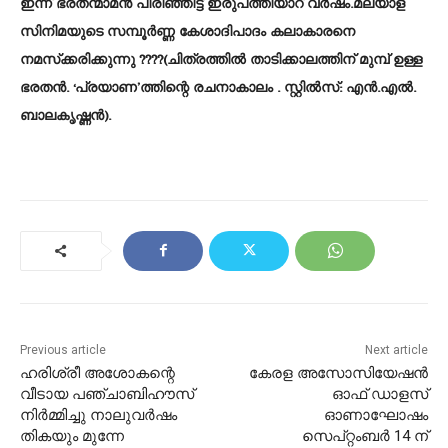
ഇന്ന് ഭരതന്മാമന്‍ പിരിഞ്ഞിട്ട് ഇരുപത്തിയാറ് വര്‍ഷം.മലയാള
സിനിമയുടെ സമ്പൂര്‍ണ്ണ കേശാദിപാദം കലാകാരനെ
നമസ്‌ക്കരിക്കുന്നു ????(ചിത്രത്തില്‍ താടിക്കാലത്തിന് മുമ്പ് ഉള്ള
ഭരതന്‍. ‘പ്രയാണ’ത്തിന്റെ രചനാകാലം . സ്റ്റില്‍സ്: എന്‍.എല്‍.
ബാലകൃഷ്ണന്‍).
Previous article
Next article
ഹരിശ്രീ അശോകന്റെ
കേരള അസോസിയേഷൻ
വീടായ പഞ്ചാബിഹൗസ്
ഓഫ് ഡാളസ്
നിര്‍മ്മിച്ചു നാലുവര്‍ഷം
ഓണാഘോഷം
തികയും മുന്നേ
സെപ്റ്റംബർ 14 ന്