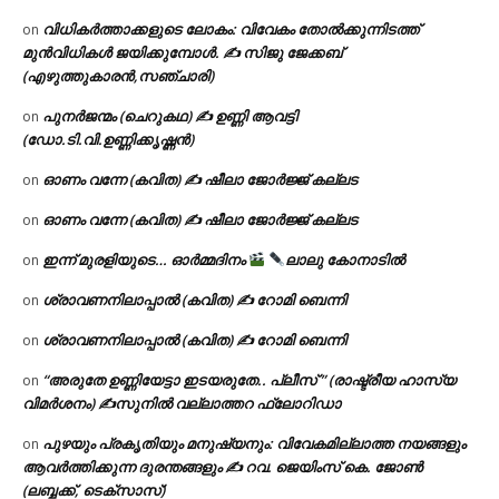
വിധികർത്താക്കളുടെ ലോകം: വിവേകം തോൽക്കുന്നിടത്ത്
on
മുൻവിധികൾ ജയിക്കുമ്പോൾ. ✍️ സിജു ജേക്കബ്
(എഴുത്തുകാരൻ,സഞ്ചാരി)
പുനർജന്മം (ചെറുകഥ) ✍ ഉണ്ണി ആവട്ടി
on
(ഡോ.ടി.വി.ഉണ്ണിക്കൃഷ്ണൻ)
ഓണം വന്നേ (കവിത) ✍ ഷീലാ ജോർജ്ജ് കല്ലട
on
ഓണം വന്നേ (കവിത) ✍ ഷീലാ ജോർജ്ജ് കല്ലട
on
ഇന്ന് മുരളിയുടെ… ഓർമ്മദിനം
ലാലു കോനാടിൽ
on
ശ്രാവണനിലാപ്പാൽ (കവിത) ✍ റോമി ബെന്നി
on
ശ്രാവണനിലാപ്പാൽ (കവിത) ✍ റോമി ബെന്നി
on
“അരുതേ ഉണ്ണിയേട്ടാ ഇടയരുതേ.. പ്ലീസ് ” (രാഷ്ട്രീയ ഹാസ്യ
on
വിമർശനം) ✍സുനിൽ വല്ലാത്തറ ഫ്ലോറിഡാ
പുഴയും പ്രകൃതിയും മനുഷ്യനും: വിവേകമില്ലാത്ത നയങ്ങളും
on
ആവർത്തിക്കുന്ന ദുരന്തങ്ങളും ✍ റവ. ജെയിംസ് കെ. ജോൺ
(ലബ്ബക്ക്, ടെക്സാസ്)