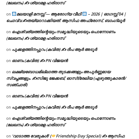
(ലേഖനം) ✍ ശ്യാമള ഹരിദാസ്
മലയാളി മനസ്സ് — ആരോഗ്യ വീഥി
– 2026 | ഓഗസ്റ്റ് 04 |
on
ചൊവ്വ ✍
തയ്യാറാക്കിയത്: ആസിഫ അഫ്രോസ്, ബാംഗ്ലൂർ
ഐശ്വര്യത്തിന്റെയും സമൃദ്ധിയുടെയും പൊന്നോണം
on
(ലേഖനം) ✍ ശ്യാമള ഹരിദാസ്
പൂക്കളത്തിനപ്പുറം (കവിത) ✍ ദീപ ആർ അടൂർ
on
ഓണം (കവിത) ✍ PN വിജയൻ
on
ലക്ഷ്യബോധമില്ലാത്ത തുടക്കങ്ങളും അപൂർണ്ണമായ
on
സ്വപ്നങ്ങളും. ✍️സിജു ജേക്കബ്, ഓസ്‌ട്രേലിയ (എഴുത്തുകാരൻ/
സഞ്ചാരി)
ഓണം (കവിത) ✍ PN വിജയൻ
on
പൂക്കളത്തിനപ്പുറം (കവിത) ✍ ദീപ ആർ അടൂർ
on
ഐശ്വര്യത്തിന്റെയും സമൃദ്ധിയുടെയും പൊന്നോണം
on
(ലേഖനം) ✍ ശ്യാമള ഹരിദാസ്
‘വാടാത്ത വേരുകൾ’ (
Friendship Day Special) ✍ ആസിഫ
on