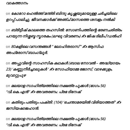
വാകത്താനം
കോറോ ഹെൽത്ത് മന്ത്രി ബിന്ദു കൃഷ്ണയുമായുള്ള ചർച്ചയിലെ
on
ഉറപ്പ് പാലിച്ചു, ജീവനക്കാർക്ക് അഞ്ച് മാസത്തെ ശമ്പളം നൽകി
ബ്രിട്ടീഷ് കാലത്തെ തഹസിൽ: സോണിപത്തിന്റെ ഭരണചരിത്രം
on
പറയുന്ന നിശ്ശബ്ദ സ്മാരകം (ലഘു വിവരണം) ✍ ജിഷ ദിലീപ് ഡൽഹി
80കളിലെ വസന്തങ്ങൾ ” ലോഹിതദാസ് ” ✍ ആസിഫ
on
അഫ്രോസ് ബാംഗ്ലൂർ.
അപ്പുവിന്റെ സാഹസിക കഥകൾ (ബാല നോവൽ – അദ്ധ്യായം
on
23) ‘കണ്ണുനീർച്ചാലുകൾ ‘ ✍ സോഫിയാമ്മ ജോസ്, വാഴക്കുളം,
മുവാറ്റുപുഴ
മലയാള സാഹിത്യത്തിലെ നക്ഷത്ര പൂക്കൾ (ഭാഗം 56)
on
“വി.കെ.എൻ” ✍ അവതരണം: പ്രഭ ദിനേഷ്
കതിരും പതിരും പംക്തി: (104) ‘ചെന്താമരയിൽ വിരിയാത്തത് ‘ ✍
on
ജസിയഷാജഹാൻ.
മലയാള സാഹിത്യത്തിലെ നക്ഷത്ര പൂക്കൾ (ഭാഗം 56)
on
“വി.കെ.എൻ” ✍ അവതരണം: പ്രഭ ദിനേഷ്