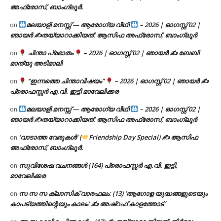
അഫ്രോസ്, ബാംഗ്ലൂർ.
മലയാളി മനസ്സ് — ആരോഗ്യ വീഥി
– 2026 | ഓഗസ്റ്റ് 02 |
on
ഞായർ ✍
തയ്യാറാക്കിയത്: ആസിഫ അഫ്രോസ്, ബാംഗ്ലൂർ
ചിന്താ പ്രഭാതം
– 2026 | ഓഗസ്റ്റ് 02 | ഞായർ ✍
ബേബി
on
മാത്യു അടിമാലി
“ഇന്നത്തെ ചിന്താവിഷയം”
– 2026 | ഓഗസ്റ്റ് 02 | ഞായർ ✍
on
പ്രൊഫസ്സർ എ.വി. ഇട്ടി മാവേലിക്കര
മലയാളി മനസ്സ് — ആരോഗ്യ വീഥി
– 2026 | ഓഗസ്റ്റ് 02 |
on
ഞായർ ✍
തയ്യാറാക്കിയത്: ആസിഫ അഫ്രോസ്, ബാംഗ്ലൂർ
‘വാടാത്ത വേരുകൾ’ (
Friendship Day Special) ✍ ആസിഫ
on
അഫ്രോസ്, ബാംഗ്ലൂർ.
സുവിശേഷ വചനങ്ങൾ (164) പ്രൊഫസ്സർ എ.വി. ഇട്ടി,
on
മാവേലിക്കര
സ സ സ ക്ലാസിക് വാരഫലം: (13) ‘ആഗോള യുദ്ധങ്ങളുടെയും
on
കാപട്യത്തിന്റെയും കാലം’ ✍ അഷ്റഫ് കാളത്തോട്