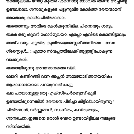
‘മഞ്ഞുകാലം നോറ്റ കുതിര എന്നൊരു നോവല്‍ തന്നെ അച്ഛന്റെ
ഉണ്ടല്ലൊ. ഗസലുകളുടെ പട്ടുനൂലിഴ കോര്‍ത്ത് ഭരതന്മാമന്
അതൊരു കാവ്യചിത്രമാക്കാം.
അതൊന്നും അവിടെ കേള്‍ക്കുന്നില്ല. പിന്നെയും ശബ്ദം,
തകര ഒരു ഷുവര്‍ ഫോര്‍മുലയാ. എപ്പോ എവിടെ കൊണ്ടിട്ടാലും
അത് പടരും. കുതിര, കുതിരയൊരസ്സല് അനിമലാ…. സോ
ഗ്രേസ്ഫുള്‍… ‘, ഏതോ സ്വപ്നത്തിലേക്ക് ആഴ്ന്നാഴ്ന്ന് പോകുന്ന
വാക്കുകള്‍..
അതായിരുന്നു അവസാനത്തെ വിളി.
ലോറി’ കണ്ടിറങ്ങി വന്ന അച്ഛന്‍ അമ്മയോട് അത്യധികം
ആരാധനയോടെ പറയുന്നത് കേട്ടു,
കഥ പറയാനുള്ള ഒരു എക്‌സ്‌പെര്‍ട്ടൈസ് കൂടി
ഉണ്ടായിരുന്നെങ്കില്‍ ഭരതനെ പിടിച്ചാ കിട്ടില്ലായിരുന്നു ‘
ചിത്രങ്ങള്‍, വര്‍ണ്ണങ്ങള്‍, സംഗീതം, കവിത,താളം,
ഗാനരചന..ഇങ്ങനെ ഒരാള്‍ വേറെ ഉണ്ടായിട്ടില്ല നമ്മുടെ
സിനിമയില്‍.