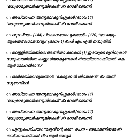
“മധുരാമൃതവർഷനൂലിഴകൾ” ✍ റോമി ബെന്നി
അധ്യാപന അനുഭവ കുറിപ്പുകൾ (ഭാഗം 11)
on
“മധുരാമൃതവർഷനൂലിഴകൾ” ✍ റോമി ബെന്നി
ശുഭചിന്ത – (144) പ്രകാശഗോപുരങ്ങൾ – (120) “ഭാഷയും
on
ആശയസംവേദനവും” (ഭാഗം-1) ✍പി.എം.എൻ.നമ്പൂതിരി
വെള്ളിത്തിരയിലെ അണിയറ കഥകൾ (1) ഇരയുടെ മുറിവുകൾ
on
സമൂഹത്തിന്‍റെ കണ്ണാടിയാകുമ്പോൾ ✍തയ്യാറാക്കിയത്: കെ.
ആര്‍ മോഹന്‍ദാസ്
ഓർമ്മയിലെ മുഖങ്ങൾ: “കോട്ടക്കൽ ശിവരാമൻ” ✍ അജി
on
സുരേന്ദ്രൻ
അധ്യാപന അനുഭവ കുറിപ്പുകൾ (ഭാഗം 11)
on
“മധുരാമൃതവർഷനൂലിഴകൾ” ✍ റോമി ബെന്നി
അധ്യാപന അനുഭവ കുറിപ്പുകൾ (ഭാഗം 11)
on
“മധുരാമൃതവർഷനൂലിഴകൾ” ✍ റോമി ബെന്നി
പുസ്തകപരിചയം: “മഴുവിന്റെ കഥ”, രചന – ബലാമണിയമ്മ ✍
on
തയ്യാറാക്കിയത്: ദീപ ആർ അടൂർ