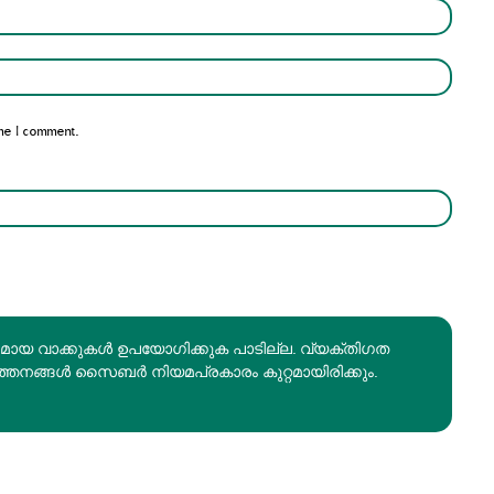
Name:*
Email:*
me I comment.
രമായ വാക്കുകൾ ഉപയോഗിക്കുക പാടില്ല. വ്യക്തിഗത
ത്തനങ്ങൾ സൈബർ നിയമപ്രകാരം കുറ്റമായിരിക്കും.