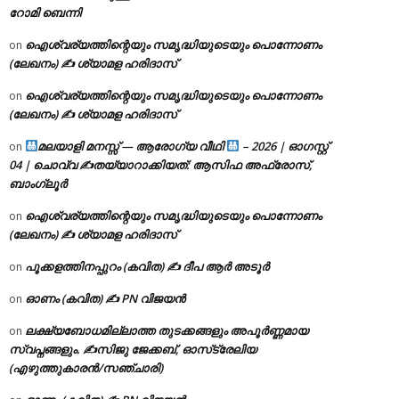
റോമി ബെന്നി
ഐശ്വര്യത്തിന്റെയും സമൃദ്ധിയുടെയും പൊന്നോണം
on
(ലേഖനം) ✍ ശ്യാമള ഹരിദാസ്
ഐശ്വര്യത്തിന്റെയും സമൃദ്ധിയുടെയും പൊന്നോണം
on
(ലേഖനം) ✍ ശ്യാമള ഹരിദാസ്
മലയാളി മനസ്സ് — ആരോഗ്യ വീഥി
– 2026 | ഓഗസ്റ്റ്
on
04 | ചൊവ്വ ✍
തയ്യാറാക്കിയത്: ആസിഫ അഫ്രോസ്,
ബാംഗ്ലൂർ
ഐശ്വര്യത്തിന്റെയും സമൃദ്ധിയുടെയും പൊന്നോണം
on
(ലേഖനം) ✍ ശ്യാമള ഹരിദാസ്
പൂക്കളത്തിനപ്പുറം (കവിത) ✍ ദീപ ആർ അടൂർ
on
ഓണം (കവിത) ✍ PN വിജയൻ
on
ലക്ഷ്യബോധമില്ലാത്ത തുടക്കങ്ങളും അപൂർണ്ണമായ
on
സ്വപ്നങ്ങളും. ✍️സിജു ജേക്കബ്, ഓസ്‌ട്രേലിയ
(എഴുത്തുകാരൻ/സഞ്ചാരി)