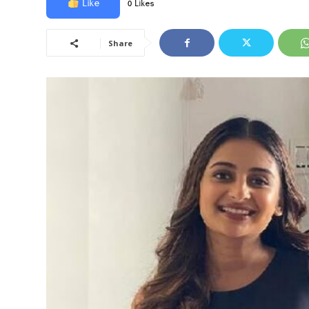
Like
0 Likes
Share