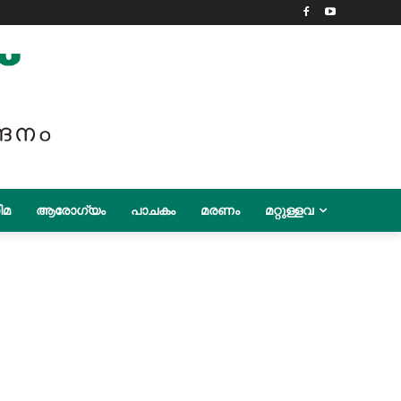
ിമ
ആരോഗ്യം
പാചകം
മരണം
മറ്റുള്ളവ