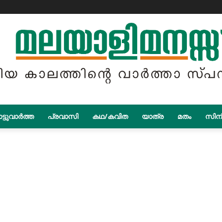
ട്ടുവാർത്ത
പ്രവാസി
കഥ/കവിത
യാത്ര
മതം
സിന