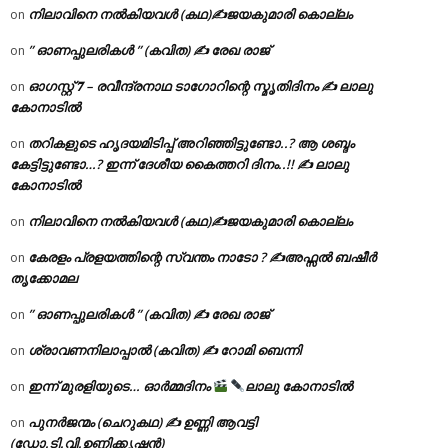
നിലാവിനെ നൽകിയവൾ (കഥ)✍ജയകുമാരി കൊല്ലം
on
” ഓണപ്പുലരികൾ ” (കവിത) ✍ രേഖ രാജ്
on
ഓഗസ്റ്റ് 𝟕 – രവീന്ദ്രനാഥ ടാഗോറിന്റെ സ്മൃതിദിനം ✍ ലാലു
on
കോനാടിൽ
തറികളുടെ ഹൃദയമിടിപ്പ് അറിഞ്ഞിട്ടുണ്ടോ..? ആ ശബ്ദം
on
കേട്ടിട്ടുണ്ടോ…? ഇന്ന് ദേശീയ കൈത്തറി ദിനം..!! ✍ ലാലു
കോനാടിൽ
നിലാവിനെ നൽകിയവൾ (കഥ)✍ജയകുമാരി കൊല്ലം
on
കേരളം പ്രളയത്തിന്റെ സ്വന്തം നാടോ ? ✍️അഫ്സൽ ബഷീർ
on
തൃക്കോമല
” ഓണപ്പുലരികൾ ” (കവിത) ✍ രേഖ രാജ്
on
ശ്രാവണനിലാപ്പാൽ (കവിത) ✍ റോമി ബെന്നി
on
ഇന്ന് മുരളിയുടെ… ഓർമ്മദിനം
ലാലു കോനാടിൽ
on
പുനർജന്മം (ചെറുകഥ) ✍ ഉണ്ണി ആവട്ടി
on
(ഡോ.ടി.വി.ഉണ്ണിക്കൃഷ്ണൻ)