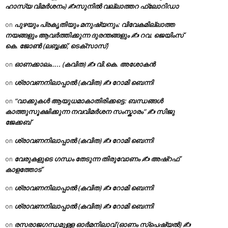
ഹാസ്യ വിമർശനം) ✍സുനിൽ വല്ലാത്തറ ഫ്ലോറിഡാ
പുഴയും പ്രകൃതിയും മനുഷ്യനും: വിവേകമില്ലാത്ത
on
നയങ്ങളും ആവർത്തിക്കുന്ന ദുരന്തങ്ങളും ✍ റവ. ജെയിംസ്
കെ. ജോൺ (ലബ്ബക്ക്, ടെക്സാസ്)
ഓണക്കാലം….. (കവിത) ✍ വി.കെ. അശോകൻ
on
ശ്രാവണനിലാപ്പാൽ (കവിത) ✍ റോമി ബെന്നി
on
“വാക്കുകൾ ആയുധമാകാതിരിക്കട്ടെ: ബന്ധങ്ങൾ
on
കാത്തുസൂക്ഷിക്കുന്ന നവവിമർശന സംസ്കാരം” ✍️ സിജു
ജേക്കബ്
ശ്രാവണനിലാപ്പാൽ (കവിത) ✍ റോമി ബെന്നി
on
വേരുകളുടെ ഗന്ധം തേടുന്ന തിരുവോണം ✍ അഷ്റഫ്
on
കാളത്തോട്
ശ്രാവണനിലാപ്പാൽ (കവിത) ✍ റോമി ബെന്നി
on
ശ്രാവണനിലാപ്പാൽ (കവിത) ✍ റോമി ബെന്നി
on
രസരാജഗന്ധമുള്ള ഓർമനിലാവ് (ഓണം സ്‌പെഷ്യൽ) ✍
on