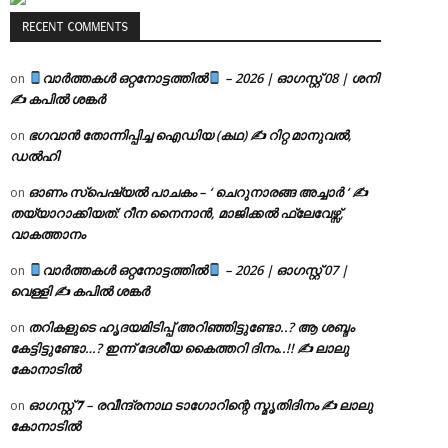
RECENT COMMENTS
വാർത്തകൾ ഒറ്റനോട്ടത്തിൽ
– 2026 | ഓഗസ്റ്റ് 08 | ശനി
on
✍
കപിൽ ശങ്കർ
ഭഗവാൻ തോന്നിപ്പിച്ച ഐഡിയ (കഥ) ✍ റിറ്റ മാനുവൽ,
on
ഡൽഹി
ഓണം സ്പെഷ്യൽ പാചകം – ‘ ചെറുനാരങ്ങ അച്ചാർ ‘ ✍
on
തയ്യാറാക്കിയത്: റീന നൈനാൻ, മാജിക്കൽ ഫ്ലേവേഴ്സ്,
വാകത്താനം
വാർത്തകൾ ഒറ്റനോട്ടത്തിൽ
– 2026 | ഓഗസ്റ്റ് 07 |
on
വെള്ളി ✍
കപിൽ ശങ്കർ
തറികളുടെ ഹൃദയമിടിപ്പ് അറിഞ്ഞിട്ടുണ്ടോ..? ആ ശബ്ദം
on
കേട്ടിട്ടുണ്ടോ…? ഇന്ന് ദേശീയ കൈത്തറി ദിനം..!! ✍ ലാലു
കോനാടിൽ
ഓഗസ്റ്റ് 𝟕 – രവീന്ദ്രനാഥ ടാഗോറിന്റെ സ്മൃതിദിനം ✍ ലാലു
on
കോനാടിൽ