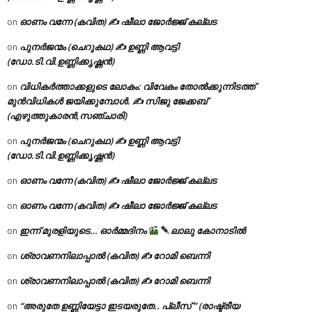
ഓണം വന്നേ (കവിത) ✍ ഷീലാ ജോർജ്ജ് കല്ലട
on
പുനർജന്മം (ചെറുകഥ) ✍ ഉണ്ണി ആവട്ടി
on
(ഡോ.ടി.വി.ഉണ്ണിക്കൃഷ്ണൻ)
വിധികർത്താക്കളുടെ ലോകം: വിവേകം തോൽക്കുന്നിടത്ത്
on
മുൻവിധികൾ ജയിക്കുമ്പോൾ. ✍️ സിജു ജേക്കബ്
(എഴുത്തുകാരൻ,സഞ്ചാരി)
പുനർജന്മം (ചെറുകഥ) ✍ ഉണ്ണി ആവട്ടി
on
(ഡോ.ടി.വി.ഉണ്ണിക്കൃഷ്ണൻ)
ഓണം വന്നേ (കവിത) ✍ ഷീലാ ജോർജ്ജ് കല്ലട
on
ഓണം വന്നേ (കവിത) ✍ ഷീലാ ജോർജ്ജ് കല്ലട
on
ഇന്ന് മുരളിയുടെ… ഓർമ്മദിനം
ലാലു കോനാടിൽ
on
ശ്രാവണനിലാപ്പാൽ (കവിത) ✍ റോമി ബെന്നി
on
ശ്രാവണനിലാപ്പാൽ (കവിത) ✍ റോമി ബെന്നി
on
“അരുതേ ഉണ്ണിയേട്ടാ ഇടയരുതേ.. പ്ലീസ് ” (രാഷ്ട്രീയ
on