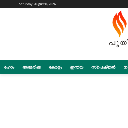
Saturday, August 8, 2026
ഹോം
അമേരിക്ക
കേരളം
ഇന്ത്യ
സ്പെഷ്യൽ
നാ