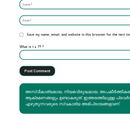
Website:
Save my name, email, and website in this browser for the next ti
What is 1 + 7?
*
അസ്വീകാര്യമായ, നിയമവിരുദ്ധമായ, അപകീര്‍ത്തിക
ആക്രമണങ്ങളും ഉണ്ടാകരുത്. ഇത്തരത്തിലുള്ള പ്രവർ
എഴുതുന്നവരുടെ സ്വകാര്യ അഭിപ്രായങ്ങളാണ്.