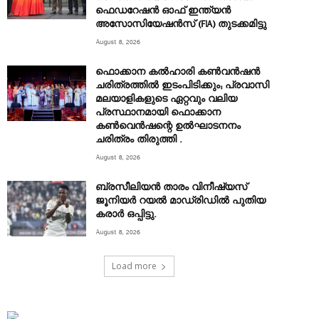
ഫെഡറേഷൻ ഓഫ് ഇന്ത്യൻ
അസോസിയേഷൻസ് (FIA) തുടക്കമിട്ടു
August 8, 2026
ഫൊക്കാന കൽഹാരി കൺവൻഷൻ
ചരിത്രത്തിൽ ഇടംപിടിക്കും; പ്രവാസി
മലയാളികളുടെ ഏറ്റവും വലിയ
പ്രസ്ഥാനമായി ഫൊക്കാന
കൺവെൻഷന്റെ ഉൽഘാടനനം
ചരിത്രം തിരുത്തി .
August 8, 2026
ബ്രസീലിയൻ താരം വിനീഷ്യസ്
ജൂനിയർ റയല്‍ മാഡ്രിഡില്‍ പുതിയ
കരാർ ഒപ്പിട്ടു.
August 8, 2026
Load more